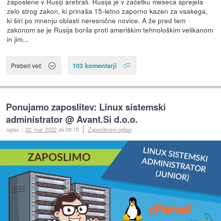
zaposlene v Rusiji aretirali. Rusija je v začetku meseca sprejela
zelo strog zakon, ki prinaša 15-letno zaporno kazen za vsakega,
ki širi po mnenju oblasti neresnične novice. A že pred tem
zakonom se je Rusija borila proti ameriškim tehnološkim velikanom
in jim...
103 komentarji
Preberi več
Ponujamo zaposlitev: Linux sistemski
administrator @ Avant.Si d.o.o.
oglas
::
22. mar 2022
ob 08:15
Zaposlitveni oglasi