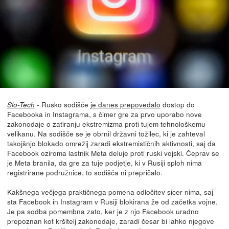
- Rusko sodišče
je danes prepovedalo
dostop do
Slo-Tech
Facebooka in Instagrama, s čimer gre za prvo uporabo nove
zakonodaje o zatiranju ekstremizma proti tujem tehnološkemu
velikanu. Na sodišče se je obrnil državni tožilec, ki je zahteval
takojšnjo blokado omrežij zaradi ekstremističnih aktivnosti, saj da
Facebook oziroma lastnik Meta deluje proti ruski vojski. Čeprav se
je Meta branila, da gre za tuje podjetje, ki v Rusiji sploh nima
registrirane podružnice, to sodišča ni prepričalo.
Kakšnega večjega praktičnega pomena odločitev sicer nima, saj
sta Facebook in Instagram v Rusiji blokirana že od začetka vojne.
Je pa sodba pomembna zato, ker je z njo Facebook uradno
prepoznan kot kršitelj zakonodaje, zaradi česar bi lahko njegove