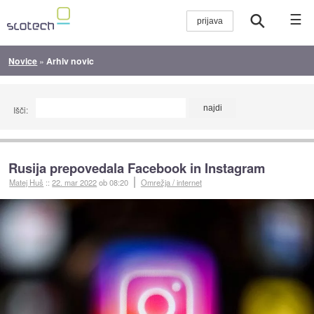
☰
Novice
»
Arhiv novic
Išči:
Rusija prepovedala Facebook in Instagram
Matej Huš
::
22. mar 2022
ob 08:20
Omrežja / internet