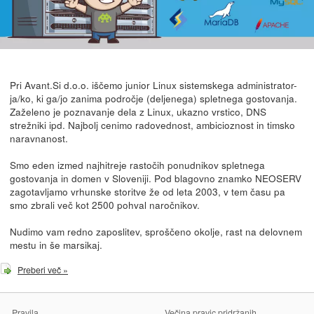
Pri Avant.Si d.o.o. iščemo junior Linux sistemskega administrator-
ja/ko, ki ga/jo zanima področje (deljenega) spletnega gostovanja.
Zaželeno je poznavanje dela z Linux, ukazno vrstico, DNS
strežniki ipd. Najbolj cenimo radovednost, ambicioznost in timsko
naravnanost.
Smo eden izmed najhitreje rastočih ponudnikov spletnega
gostovanja in domen v Sloveniji. Pod blagovno znamko NEOSERV
zagotavljamo vrhunske storitve že od leta 2003, v tem času pa
smo zbrali več kot 2500 pohval naročnikov.
Nudimo vam redno zaposlitev, sproščeno okolje, rast na delovnem
mestu in še marsikaj.
Preberi več »
Pravila
Večina pravic pridržanih