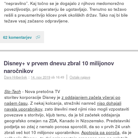
“nepravilno”. Kaj točno se je dogajalo z njihovo medomorežno
povezljivostjo, pri operaterju še ugotavljajo. Trenutno so težavo
rešili s preusmeritvijo klicev prek okoliških držav. Tako naj bi bile
težave vsaj začasno odpravljene.
62 komentarjev
Disney+ v prvem dnevu zbral 10 milijonov
naročnikov
Dare Hriberšek
::
14. nov 2019
ob 16:49
Ostale najave
-
Nova pretočna TV
Slo-Tech
storitev korporacije Disney je
z oddajanjem začela včeraj po
našem času
. Z nekaj kolcanja, strežniki namreč
niso dohajali
navala uporabnikov
, zato številni med njimi niso mogli vzpostaviti
povezave s storitvijo, kljub temu, da je bil začetek oddajanja
geografsko omejen na ZDA, Kanado in Nizozemsko. Predstavniki
podjetja so zdaj z nemalo ponosa sporočili, da so v prvih 24 urah
zbrali več kot 10 milijonov uporabnikov.
Apptopia pa poroča
, da je
aplikacija Disney+ te dni najpogosteje prenesen app na spletnih