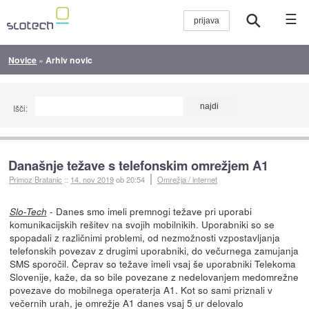
☰
Novice
»
Arhiv novic
Išči:
Današnje težave s telefonskim omrežjem A1
Primoz Bratanic
::
14. nov 2019
ob 20:54
Omrežja / internet
- Danes smo imeli premnogi težave pri uporabi
Slo-Tech
komunikacijskih rešitev na svojih mobilnikih. Uporabniki so se
spopadali z različnimi problemi, od nezmožnosti vzpostavljanja
telefonskih povezav z drugimi uporabniki, do večurnega zamujanja
SMS sporočil. Čeprav so težave imeli vsaj še uporabniki Telekoma
Slovenije, kaže, da so bile povezane z nedelovanjem medomrežne
povezave do mobilnega operaterja A1. Kot so sami priznali v
večernih urah, je omrežje A1 danes vsaj 5 ur delovalo