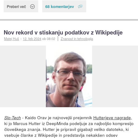
68 komentarjev
Preberi več
Nov rekord v stiskanju podatkov z Wikipedije
Matej Huš
::
12. feb 2024
ob 08:02
Znanost in tehnologija
- Kaido Orav je najnovejši prejemnik
Hutterjeve nagrade
,
Slo-Tech
ki jo Marcus Hutter iz DeepMinda podeljuje za najboljšo kompresijo
človeškega znanja. Hutter je pripravil gigabajt veliko datoteko, ki
vsebuje članke z Wikipedije in predstavlja nekakšen odsev