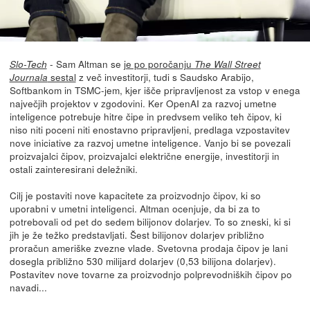
- Sam Altman se
je po poročanju
Slo-Tech
The Wall Street
sestal
z več investitorji, tudi s Saudsko Arabijo,
Journala
Softbankom in TSMC-jem, kjer išče pripravljenost za vstop v enega
največjih projektov v zgodovini. Ker OpenAI za razvoj umetne
inteligence potrebuje hitre čipe in predvsem veliko teh čipov, ki
niso niti poceni niti enostavno pripravljeni, predlaga vzpostavitev
nove iniciative za razvoj umetne inteligence. Vanjo bi se povezali
proizvajalci čipov, proizvajalci električne energije, investitorji in
ostali zainteresirani deležniki.
Cilj je postaviti nove kapacitete za proizvodnjo čipov, ki so
uporabni v umetni inteligenci. Altman ocenjuje, da bi za to
potrebovali od pet do sedem bilijonov dolarjev. To so zneski, ki si
jih je že težko predstavljati. Šest bilijonov dolarjev približno
proračun ameriške zvezne vlade. Svetovna prodaja čipov je lani
dosegla približno 530 milijard dolarjev (0,53 bilijona dolarjev).
Postavitev nove tovarne za proizvodnjo polprevodniških čipov po
navadi...