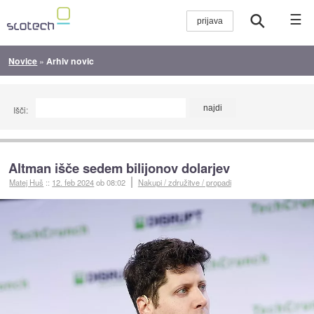
☰
Novice
»
Arhiv novic
Išči:
Altman išče sedem bilijonov dolarjev
Matej Huš
::
12. feb 2024
ob 08:02
Nakupi / združitve / propadi