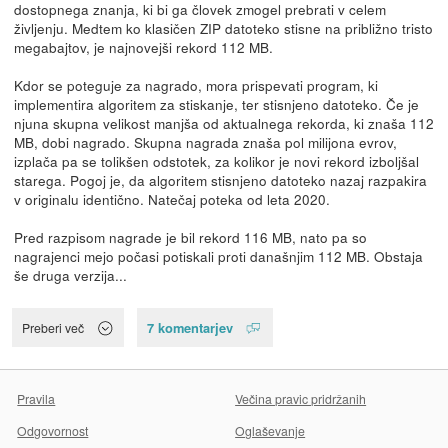
dostopnega znanja, ki bi ga človek zmogel prebrati v celem
življenju. Medtem ko klasičen ZIP datoteko stisne na približno tristo
megabajtov, je najnovejši rekord 112 MB.
Kdor se poteguje za nagrado, mora prispevati program, ki
implementira algoritem za stiskanje, ter stisnjeno datoteko. Če je
njuna skupna velikost manjša od aktualnega rekorda, ki znaša 112
MB, dobi nagrado. Skupna nagrada znaša pol milijona evrov,
izplača pa se tolikšen odstotek, za kolikor je novi rekord izboljšal
starega. Pogoj je, da algoritem stisnjeno datoteko nazaj razpakira
v originalu identično. Natečaj poteka od leta 2020.
Pred razpisom nagrade je bil rekord 116 MB, nato pa so
nagrajenci mejo počasi potiskali proti današnjim 112 MB. Obstaja
še druga verzija...
7 komentarjev
Preberi več
Pravila
Večina pravic pridržanih
Odgovornost
Oglaševanje