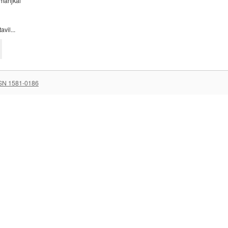
 manjkal
vil...
SN 1581-0186