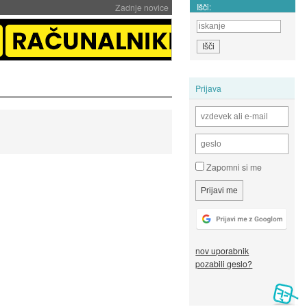
Išči:
Zadnje novice
Prijava
Zapomni si me
nov uporabnik
pozabili geslo?