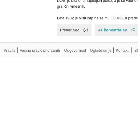
DOS, je bila ena najboljših potez, a je še vedno
grafični vmesnik.
Leta 1982 je VisiCorp na sejmu COMDEX predsta
41 komentarjev
Preberi več
Pravila
Večina pravic pridržanih
Odgovornost
Oglaševanje
Kontakt
IS