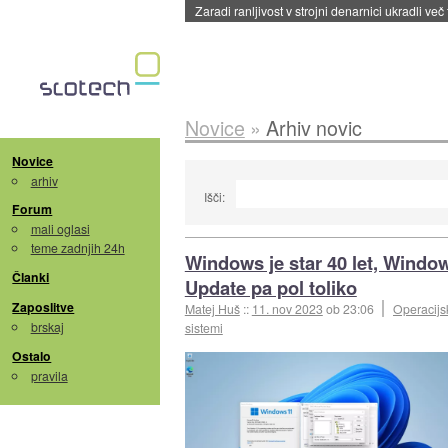
Zaradi ranljivost v strojni denarnici ukradli več
Novice
»
Arhiv novic
Novice
arhiv
Išči:
Forum
mali oglasi
teme zadnjih 24h
Windows je star 40 let, Windo
Članki
Update pa pol toliko
Zaposlitve
Matej Huš
::
11. nov 2023
ob 23:06
Operacijs
brskaj
sistemi
Ostalo
pravila