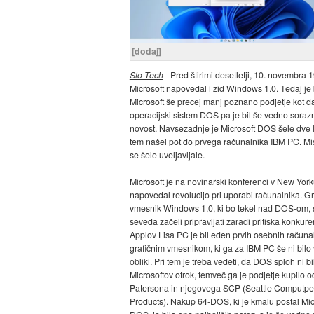
[dodaj]
Slo-Tech
- Pred štirimi desetletji, 10. novembra 1
Microsoft napovedal i zid Windows 1.0. Tedaj je 
Microsoft še precej manj poznano podjetje kot d
operacijski sistem DOS pa je bil še vedno sora
novost. Navsezadnje je Microsoft DOS šele dve l
tem našel pot do prvega računalnika IBM PC. Mi
se šele uveljavljale.
Microsoft je na novinarski konferenci v New Yor
napovedal revolucijo pri uporabi računalnika. Gr
vmesnik Windows 1.0, ki bo tekel nad DOS-om, 
seveda začeli pripravljati zaradi pritiska konkure
Applov Lisa PC je bil eden prvih osebnih računa
grafičnim vmesnikom, ki ga za IBM PC še ni bilo v
obliki. Pri tem je treba vedeti, da DOS sploh ni bi
Microsoftov otrok, temveč ga je podjetje kupilo 
Patersona in njegovega SCP (Seattle Computpe
Products). Nakup 64-DOS, ki je kmalu postal Mic