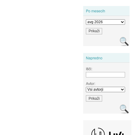
Po mesecih
Napredno
Išči:
Avtor: