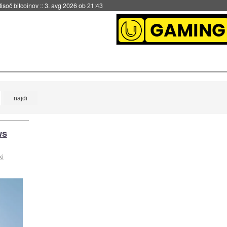
 tisoč bitcoinov
::
3. avg 2026 ob 21:43
ws
ki