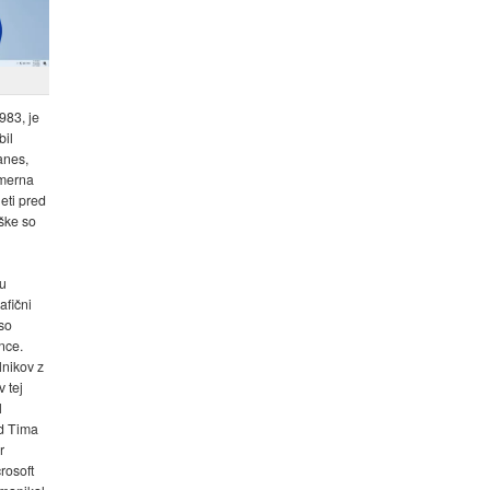
983, je
bil
anes,
zmerna
eti pred
ške so
ku
afični
so
nce.
lnikov z
 tej
l
od Tima
r
rosoft