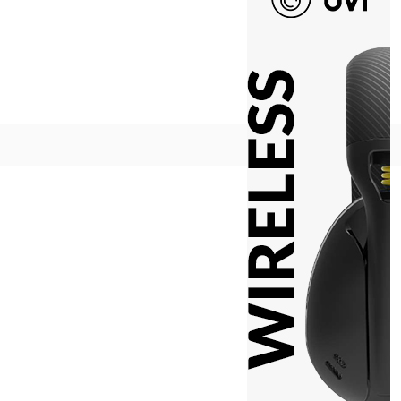
Na vrh ^