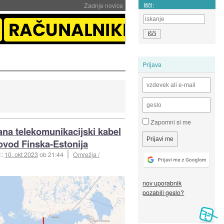
Išči:
Zadnje novice
Prijava
Zapomni si me
ana telekomunikacijski kabel
novod Finska-Estonija
::
10. okt 2023
ob 21:44
Omrežja /
nov uporabnik
pozabili geslo?