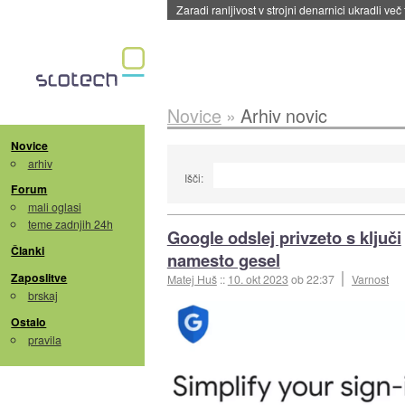
Zaradi ranljivost v strojni denarnici ukradli več
Novice
»
Arhiv novic
Novice
arhiv
Išči:
Forum
mali oglasi
teme zadnjih 24h
Google odslej privzeto s ključi
Članki
namesto gesel
Zaposlitve
Matej Huš
::
10. okt 2023
ob 22:37
Varnost
brskaj
Ostalo
pravila