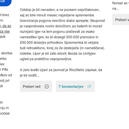
Norsar so 
na...
Odstop je bil nenaden, a ne povsem nepričakovan,
t brez
saj so bile minuli mesec najavljene spremembe
Preberi 
 in
licenciranja pogona resnično slabo sprejete. Skupnost
o, da so
je nasprotovala novim določilom, po katerih bi morali
 za vse
razvijalci iger na tem pogonu plačevati za vsako
biti
namestitev igre, ko bi dosegli 200.000 prenosov in
200.000 dolarjev prihodkov. Sprememba bi veljala
tudi retroaktivno, torej za že obstoječe (in nameščene)
 storitve
izdelke. Upor je bil zato silovit, škoda za Unityjev
lahko
ugled pa praktično nepopravljiva.
čev
i PIN.
V zelo kratki izjavi za javnost je Riccitiello zapisal, da
otkov od
je bil voditi...
olj pri
di
7 komentarjev
Preberi več
ih
nju in
 počasi