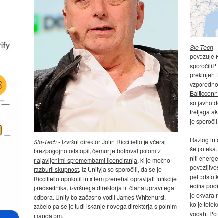
Slo-Tech
-
povezuje F
sporočili
P 
prekinjen t
vzporedno 
Balticconn
so javno d
tretjega ak
je sporočil
Razlog in 
Slo-Tech
- Izvršni direktor John Riccitiello je včeraj
še poteka.
brezpogojno
odstopil
, čemur je botroval
polom z
niti energ
najavljenimi spremembami licenciranja
, ki je močno
povezljivo
razburil skupnost
. Iz Unityja so sporočili, da se je
pet odstotk
Riccitiello upokojil in s tem prenehal opravljati funkcije
edina podm
predsednika, izvršnega direktorja in člana upravnega
je okvara 
odbora. Unity bo začasno vodil James Whitehurst,
ko je tele
začelo pa se je tudi iskanje novega direktorja s polnim
vodah. Po 
mandatom.