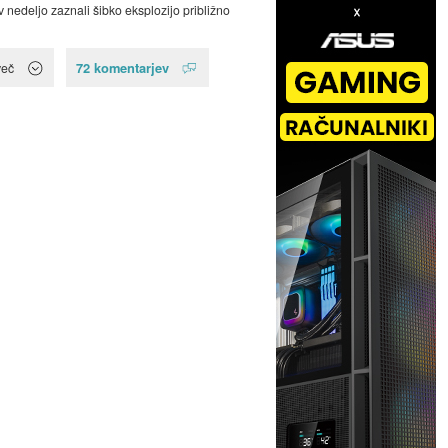
v nedeljo zaznali šibko eksplozijo približno
72 komentarjev
več