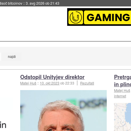
 tisoč bitcoinov
::
3. avg 2026 ob 21:43
Odstopil Unityjev direktor
Pretrg
in pli
Matej Huš
::
10. okt 2023
ob 22:33
Rezultati
Matej Huš
internet