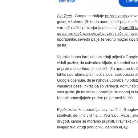
Slo-Tech
- Google nadaljuje
prizadevanja
za sve
gesel, v katerem jih bodo nadomestili prijaznejši
varnejši načini preverjanja pristnosti.
Sporočili s
od danes ključi (
passkeys
) privzeti način prijave
uporabnike
, seveda pa je še vedno možno upora
gesla.
V praksi bomo torej ob naslednji prijavi v Google
videli pozive, da ustvarimo ključe, s katerimi se 
prijavimo ob prihodnjih obiskih. Za uporabo klju
lahko uporabimo prstni odtis, posnetek obraza al
Google ocenjuje, da je njihova uporaba 40 odst
vnašanja gesel, hkrati pa so varnejši. Komur so b
srcu gesla, jih bo lahko uporabljal še naprej in tu
izklopil ponavljajoče pozive po pripravi ključa.
Ključe že lahko uporabljamo v različnih Googlov
storitvah, denimo v Gmailu, YouTubu, Maps, iska
drugod, kamor se moramo prijaviti. Prav tako jih
uvajajo tudi drugi ponudniki, denimo eBay.