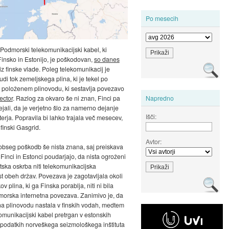
Po mesecih
 Podmorski telekomunikacijski kabel, ki
insko in Estonijo, je poškodovan,
so danes
iz finske vlade. Poleg telekomunikacij je
udi tok zemeljskega plina, ki je tekel po
položenem plinovodu, ki sestavlja povezavo
ector
. Razlog za okvaro še ni znan, Finci pa
Napredno
ejali, da je verjetno šlo za namerno dejanje
Išči:
terja. Popravila bi lahko trajala več mesecev,
 finski Gasgrid.
Avtor:
obseg poškodb še nista znana, saj preiskava
 Finci in Estonci poudarjajo, da nista ogroženi
etska oskrba niti telekomunikacijska
st obeh držav. Povezava je zagotavljala okoli
ov plina, ki ga Finska porablja, niti ni bila
orska internetna povezava. Zanimivo je, da
na plinovodu nastala v finskih vodah, medtem
komunikacijski kabel pretrgan v estonskih
podatkih norveškega seizmološkega inštituta