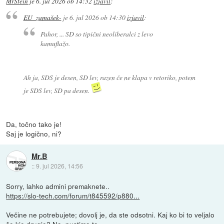
MrStein
je
6. jul 2026 ob 14:32
izjavil
:
EU_zamašek-
je
6. jul 2026 ob 14:30
izjavil
:
Pahor, ... SD so tipični neoliberalci z levo
kamuflažo.
Ah ja, SDS je desen, SD lev, razen če ne klapa v retoriko, potem
je SDS lev, SD pa desen.
Da, točno tako je!
Saj je logično, ni?
Mr.B
::
9. jul 2026, 14:56
Sorry, lahko admini premaknete..
https://slo-tech.com/forum/t845592/p880...
Večine ne potrebujete; dovolj je, da ste odsotni. Kaj ko bi to veljalo
še kje drugje? No, pustimo to ...