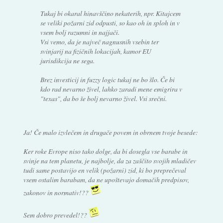
Tukaj bi okaral hinavščino nekaterih, npr. Kitajcem
se veliki požarni zid odpusti, so kao oh in sploh in v
vsem bolj razumni in najjači.
Vsi vemo, da je največ nagnusnih vsebin ter
svinjarij na fizičnih lokacijah, kamor EU
jurisdikcija ne sega.
Brez investicij in fuzzy logic tukaj ne bo šlo. Če bi
kdo rad nevarno živel, lahko zaradi mene emigrira v
"texas", da bo še bolj nevarno živel. Vsi srečni.
Ja! Če malo izvlečem in drugače povem in obrnem tvoje besede:
Ker roke Evrope niso tako dolge, da bi dosegla vse barabe in
svinje na tem planetu, je najbolje, da za zaščito svojih mladičev
tudi same postavijo en velik (požarni) zid, ki bo preprečeval
vsem ostalim barabam, da ne upoštevajo domačih predpisov,
zakonov in normativ!??
Sem dobro prevedel!??