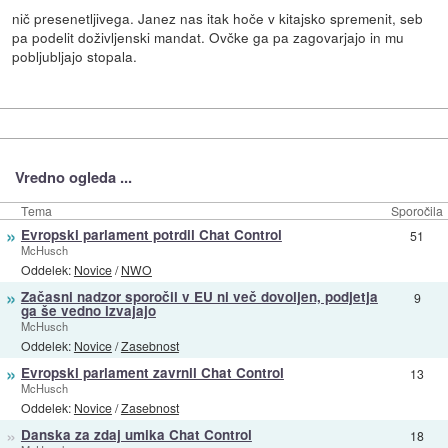
nič presenetljivega. Janez nas itak hoče v kitajsko spremenit, seb
pa podelit doživljenski mandat. Ovčke ga pa zagovarjajo in mu
pobljubljajo stopala.
Vredno ogleda ...
Tema
Sporočila
»
Evropski parlament potrdil Chat Control
51
McHusch
Oddelek:
Novice
/
NWO
»
Začasni nadzor sporočil v EU ni več dovoljen, podjetja
9
ga še vedno izvajajo
McHusch
Oddelek:
Novice
/
Zasebnost
»
Evropski parlament zavrnil Chat Control
13
McHusch
Oddelek:
Novice
/
Zasebnost
»
Danska za zdaj umika Chat Control
18