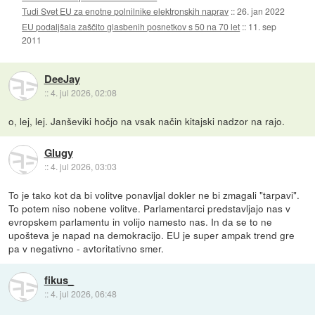
Tudi Svet EU za enotne polnilnike elektronskih naprav
::
26. jan 2022
EU podaljšala zaščito glasbenih posnetkov s 50 na 70 let
::
11. sep
2011
DeeJay
::
4. jul 2026, 02:08
o, lej, lej. Janševiki hočjo na vsak način kitajski nadzor na rajo.
Glugy
::
4. jul 2026, 03:03
To je tako kot da bi volitve ponavljal dokler ne bi zmagali "tarpavi".
To potem niso nobene volitve. Parlamentarci predstavljajo nas v
evropskem parlamentu in volijo namesto nas. In da se to ne
upošteva je napad na demokracijo. EU je super ampak trend gre
pa v negativno - avtoritativno smer.
fikus_
::
4. jul 2026, 06:48