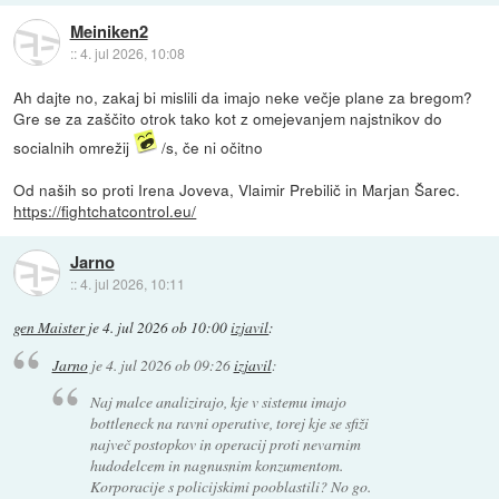
Meiniken2
::
4. jul 2026, 10:08
Ah dajte no, zakaj bi mislili da imajo neke večje plane za bregom?
Gre se za zaščito otrok tako kot z omejevanjem najstnikov do
socialnih omrežij
/s, če ni očitno
Od naših so proti Irena Joveva, Vlaimir Prebilič in Marjan Šarec.
https://fightchatcontrol.eu/
Jarno
::
4. jul 2026, 10:11
gen Maister
je
4. jul 2026 ob 10:00
izjavil
:
Jarno
je
4. jul 2026 ob 09:26
izjavil
:
Naj malce analizirajo, kje v sistemu imajo
bottleneck na ravni operative, torej kje se sfiži
največ postopkov in operacij proti nevarnim
hudodelcem in nagnusnim konzumentom.
Korporacije s policijskimi pooblastili? No go.