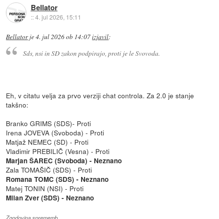
Bellator
::
4. jul 2026, 15:11
Bellator
je
4. jul 2026 ob 14:07
izjavil
:
Sds, nsi in SD zakon podpirajo, proti je le Svovoda.
Eh, v citatu velja za prvo verziji chat controla. Za 2.0 je stanje
takšno:
Branko GRIMS (SDS)- Proti
Irena JOVEVA (Svoboda) - Proti
Matjaž NEMEC (SD) - Proti
Vladimir PREBILIČ (Vesna) - Proti
Marjan ŠAREC (Svoboda) - Neznano
Zala TOMAŠIČ (SDS) - Proti
Romana TOMC (SDS) - Neznano
Matej TONIN (NSI) - Proti
Milan Zver (SDS) - Neznano
Zgodovina sprememb…