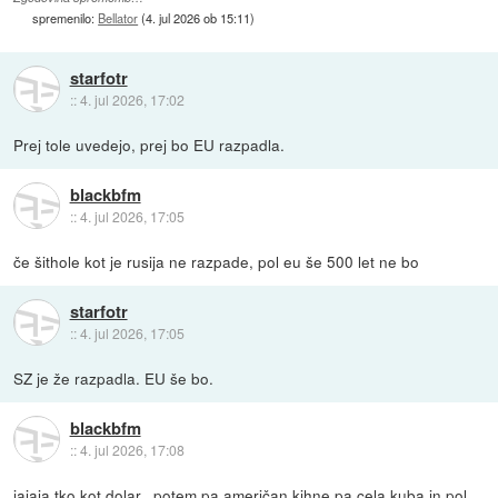
spremenilo:
Bellator
(
4. jul 2026 ob 15:11
)
starfotr
::
4. jul 2026, 17:02
Prej tole uvedejo, prej bo EU razpadla.
blackbfm
::
4. jul 2026, 17:05
če šithole kot je rusija ne razpade, pol eu še 500 let ne bo
starfotr
::
4. jul 2026, 17:05
SZ je že razpadla. EU še bo.
blackbfm
::
4. jul 2026, 17:08
jajaja tko kot dolar.. potem pa američan kihne pa cela kuba in pol