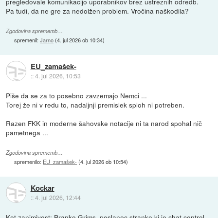
pregledovale komunikacijo uporabnikov brez ustreznih odredb.
Pa tudi, da ne gre za nedolžen problem. Vročina naškodila?
Zgodovina sprememb…
spremenil:
Jarno
(
4. jul 2026 ob 10:34
)
EU_zamašek-
::
4. jul 2026, 10:53
Piše da se za to posebno zavzemajo Nemci ...
Torej že ni v redu to, nadaljnji premislek sploh ni potreben.
Razen FKK in moderne šahovske notacije ni ta narod spohal nič
pametnega ...
Zgodovina sprememb…
spremenilo:
EU_zamašek-
(
4. jul 2026 ob 10:54
)
Kockar
::
4. jul 2026, 12:44
Kot zanimivost: Branko Grims, poslanec stranke ki je chat control