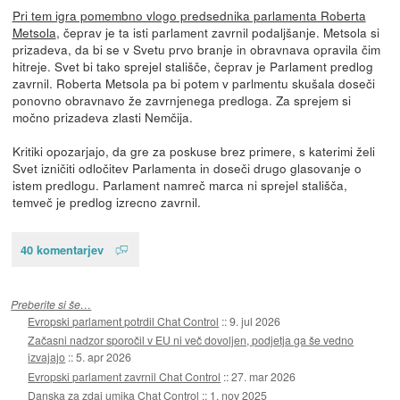
Pri tem igra pomembno vlogo predsednika parlamenta Roberta
Metsola
, čeprav je ta isti parlament zavrnil podaljšanje. Metsola si
prizadeva, da bi se v Svetu prvo branje in obravnava opravila čim
hitreje. Svet bi tako sprejel stališče, čeprav je Parlament predlog
zavrnil. Roberta Metsola pa bi potem v parlmentu skušala doseči
ponovno obravnavo že zavrnjenega predloga. Za sprejem si
močno prizadeva zlasti Nemčija.
Kritiki opozarjajo, da gre za poskuse brez primere, s katerimi želi
Svet izničiti odločitev Parlamenta in doseči drugo glasovanje o
istem predlogu. Parlament namreč marca ni sprejel stališča,
temveč je predlog izrecno zavrnil.
40 komentarjev
Preberite si še…
Evropski parlament potrdil Chat Control
::
9. jul 2026
Začasni nadzor sporočil v EU ni več dovoljen, podjetja ga še vedno
izvajajo
::
5. apr 2026
Evropski parlament zavrnil Chat Control
::
27. mar 2026
Danska za zdaj umika Chat Control
::
1. nov 2025