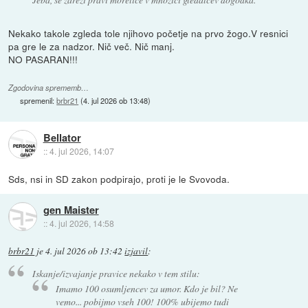
Nekako takole zgleda tole njihovo početje na prvo žogo.V resnici
pa gre le za nadzor. Nič več. Nič manj.
NO PASARAN!!!
Zgodovina sprememb…
spremenil:
brbr21
(
4. jul 2026 ob 13:48
)
Bellator
::
4. jul 2026, 14:07
Sds, nsi in SD zakon podpirajo, proti je le Svovoda.
gen Maister
::
4. jul 2026, 14:58
brbr21
je
4. jul 2026 ob 13:42
izjavil
:
Iskanje/izvajanje pravice nekako v tem stilu:
Imamo 100 osumljencev za umor. Kdo je bil? Ne
vemo... pobijmo vseh 100! 100% ubijemo tudi