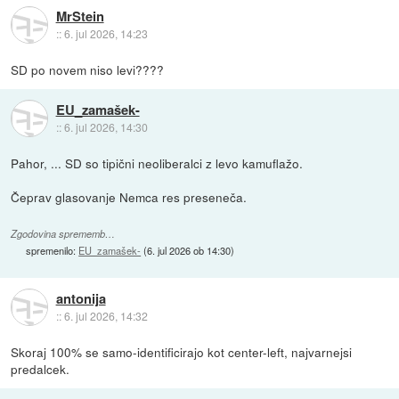
MrStein
::
6. jul 2026, 14:23
SD po novem niso levi????
EU_zamašek-
::
6. jul 2026, 14:30
Pahor, ... SD so tipični neoliberalci z levo kamuflažo.
Čeprav glasovanje Nemca res preseneča.
Zgodovina sprememb…
spremenilo:
EU_zamašek-
(
6. jul 2026 ob 14:30
)
antonija
::
6. jul 2026, 14:32
Skoraj 100% se samo-identificirajo kot center-left, najvarnejsi
predalcek.