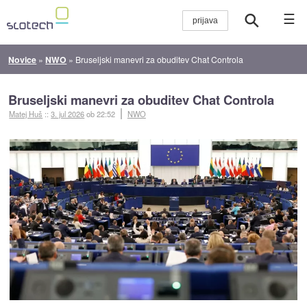
☰
Novice
»
NWO
»
Bruseljski manevri za obuditev Chat Controla
Bruseljski manevri za obuditev Chat Controla
Matej Huš
::
3. jul 2026
ob 22:52
NWO