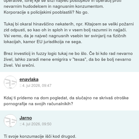
operative, torej kje se sfiži največ postopkov in operacij proti
nevarnim hudodelcem in nagnusnim konzumentom.
Korporacije s policijskimi pooblastili? No go.
Tukaj bi okaral hinavščino nekaterih, npr. Kitajcem se veliki požarni
zid odpusti, so kao oh in sploh in v vsem bolj razumni in najjači.
Vsi vemo, da je največ nagnusnih vsebin ter svinjarij na fizičnih
lokacijah, kamor EU jurisdikcija ne sega.
Brez investicij in fuzzy logic tukaj ne bo šlo. Če bi kdo rad nevarno
živel, lahko zaradi mene emigrira v "texas", da bo še bolj nevarno
živel. Vsi srečni.
enavlaka
::
4. jul 2026, 09:47
Kdaj ti pridemo na dom pogledat, da slučajno ne skrivaš otroške
pornografije na svojih računalnikih?
Jarno
::
4. jul 2026, 09:50
Ti svoje konzumacije išči kod drugod.