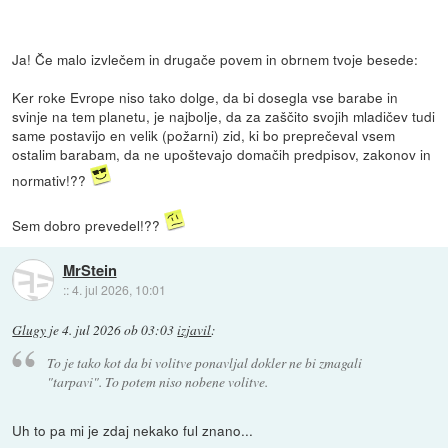
Ja! Če malo izvlečem in drugače povem in obrnem tvoje besede:
Ker roke Evrope niso tako dolge, da bi dosegla vse barabe in
svinje na tem planetu, je najbolje, da za zaščito svojih mladičev tudi
same postavijo en velik (požarni) zid, ki bo preprečeval vsem
ostalim barabam, da ne upoštevajo domačih predpisov, zakonov in
normativ!??
Sem dobro prevedel!??
MrStein
::
4. jul 2026, 10:01
Glugy
je
4. jul 2026 ob 03:03
izjavil
:
To je tako kot da bi volitve ponavljal dokler ne bi zmagali
"tarpavi". To potem niso nobene volitve.
Uh to pa mi je zdaj nekako ful znano...