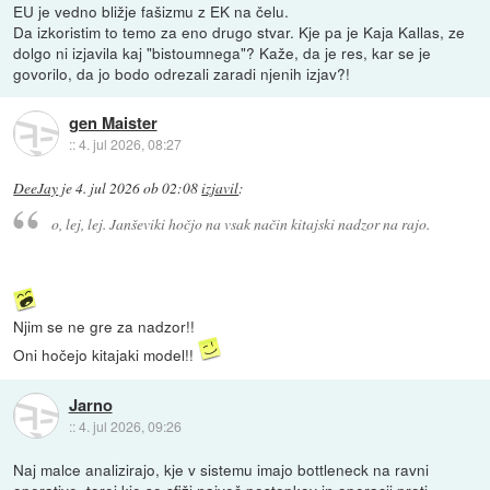
EU je vedno bližje fašizmu z EK na čelu.
Da izkoristim to temo za eno drugo stvar. Kje pa je Kaja Kallas, ze
dolgo ni izjavila kaj "bistoumnega"? Kaže, da je res, kar se je
govorilo, da jo bodo odrezali zaradi njenih izjav?!
gen Maister
::
4. jul 2026, 08:27
DeeJay
je
4. jul 2026 ob 02:08
izjavil
:
o, lej, lej. Janševiki hočjo na vsak način kitajski nadzor na rajo.
Njim se ne gre za nadzor!!
Oni hočejo kitajaki model!!
Jarno
::
4. jul 2026, 09:26
Naj malce analizirajo, kje v sistemu imajo bottleneck na ravni