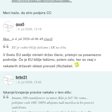
https://www.reddit.com/r/Slovenia/comme...
Meni kaže, da stric podpira CC
gus5
::
4. jul 2026, 13:18
fikus_
je
4. jul 2026 ob 06:48
izjavil
:
EU je vedno bližje fašizmu z EK na čelu.
V Svetu EU sedijo ministri držav članic, pristojni za posamezno
področje. Če je EU bližje fašizmu, potem zato, ker so vsaj v
nekaterih državah oblast prevzeli (filo)fašisti.
brbr21
::
4. jul 2026, 13:42
Iskanje/izvajanje pravice nekako v tem stilu:
Imamo 100 osumljencev za umor. Kdo je bil? Ne vemo...
pobijmo vseh 100! 100% ubijemo tudi morilca in bo pravici
zadoščeno.
Jeba, se zareži pravi morelice v množici gledalcev dogodka.