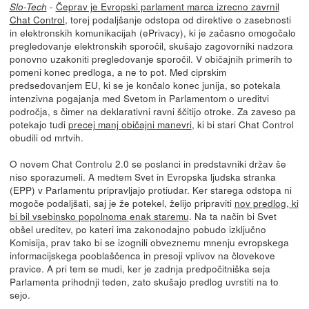
-
Čeprav je Evropski parlament marca izrecno zavrnil
Slo-Tech
Chat Control
, torej podaljšanje odstopa od direktive o zasebnosti
in elektronskih komunikacijah (ePrivacy), ki je začasno omogočalo
pregledovanje elektronskih sporočil, skušajo zagovorniki nadzora
ponovno uzakoniti pregledovanje sporočil. V običajnih primerih to
pomeni konec predloga, a ne to pot. Med ciprskim
predsedovanjem EU, ki se je končalo konec junija, so potekala
intenzivna pogajanja med Svetom in Parlamentom o ureditvi
področja, s čimer na deklarativni ravni ščitijo otroke. Za zaveso pa
potekajo tudi
precej manj običajni manevri
, ki bi stari Chat Control
obudili od mrtvih.
O novem Chat Controlu 2.0 se poslanci in predstavniki držav še
niso sporazumeli. A medtem Svet in Evropska ljudska stranka
(EPP) v Parlamentu pripravljajo protiudar. Ker starega odstopa ni
mogoče podaljšati, saj je že potekel, želijo pripraviti
nov predlog, ki
bi bil vsebinsko popolnoma enak staremu
. Na ta način bi Svet
obšel ureditev, po kateri ima zakonodajno pobudo izključno
Komisija, prav tako bi se izognili obveznemu mnenju evropskega
informacijskega pooblaščenca in presoji vplivov na človekove
pravice. A pri tem se mudi, ker je zadnja predpočitniška seja
Parlamenta prihodnji teden, zato skušajo predlog uvrstiti na to
sejo.