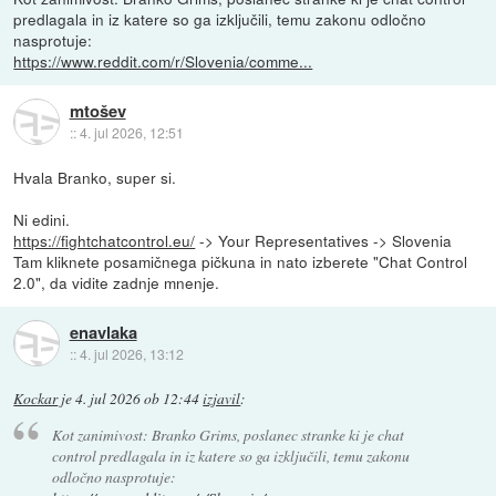
predlagala in iz katere so ga izključili, temu zakonu odločno
nasprotuje:
https://www.reddit.com/r/Slovenia/comme...
mtošev
::
4. jul 2026, 12:51
Hvala Branko, super si.
Ni edini.
https://fightchatcontrol.eu/
-> Your Representatives -> Slovenia
Tam kliknete posamičnega pičkuna in nato izberete "Chat Control
2.0", da vidite zadnje mnenje.
enavlaka
::
4. jul 2026, 13:12
Kockar
je
4. jul 2026 ob 12:44
izjavil
:
Kot zanimivost: Branko Grims, poslanec stranke ki je chat
control predlagala in iz katere so ga izključili, temu zakonu
odločno nasprotuje: