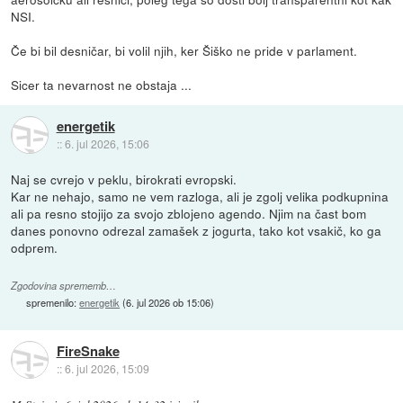
NSI.
Če bi bil desničar, bi volil njih, ker Šiško ne pride v parlament.
Sicer ta nevarnost ne obstaja ...
energetik
::
6. jul 2026, 15:06
Naj se cvrejo v peklu, birokrati evropski.
Kar ne nehajo, samo ne vem razloga, ali je zgolj velika podkupnina
ali pa resno stojijo za svojo zblojeno agendo. Njim na čast bom
danes ponovno odrezal zamašek z jogurta, tako kot vsakič, ko ga
odprem.
Zgodovina sprememb…
spremenilo:
energetik
(
6. jul 2026 ob 15:06
)
FireSnake
::
6. jul 2026, 15:09