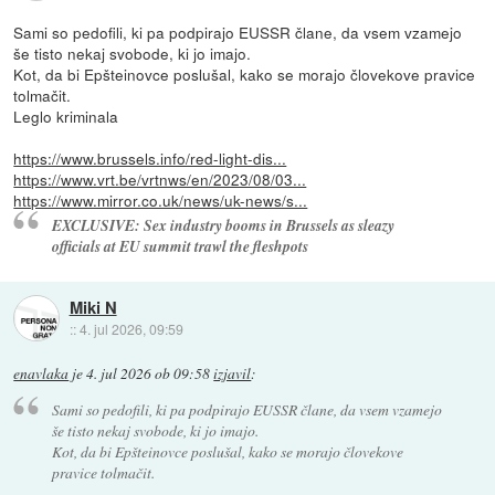
Sami so pedofili, ki pa podpirajo EUSSR člane, da vsem vzamejo
še tisto nekaj svobode, ki jo imajo.
Kot, da bi Epšteinovce poslušal, kako se morajo človekove pravice
tolmačit.
Leglo kriminala
https://www.brussels.info/red-light-dis...
https://www.vrt.be/vrtnws/en/2023/08/03...
https://www.mirror.co.uk/news/uk-news/s...
EXCLUSIVE: Sex industry booms in Brussels as sleazy
officials at EU summit trawl the fleshpots
Miki N
::
4. jul 2026, 09:59
enavlaka
je
4. jul 2026 ob 09:58
izjavil
:
Sami so pedofili, ki pa podpirajo EUSSR člane, da vsem vzamejo
še tisto nekaj svobode, ki jo imajo.
Kot, da bi Epšteinovce poslušal, kako se morajo človekove
pravice tolmačit.