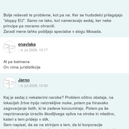
Bolje reševati te probleme, kot pa ne. Ker se hudodelci prilagajajo
"sloppy EU". Samo ne tako, kot nameravajo sedaj, ker neke
principe pa moramo ohraniti.
Zaradi mene lahko pošiljajo specialce v slogu Mosada.
enavlaka
::
4. jul 2026, 10:17
Al pa batmana
On nima juridistikcije
Jarno
::
4. jul 2026, 10:30
Kaj je sedaj z nekaterimi narobe? Problem očitno obstaja, na
lokacijah žrtve trpijo neizrekljive muke, potem pa hinavsko
zagovarjanje tistih, ki te zadeve konzumirajo. Potem pa še
nepriznavanje izrazito škodljivega vpliva na otroke in mladino,
kateri s tem pridejo v stik.
Sem napisal, da se ne strinjam s tem, da bi korporacije