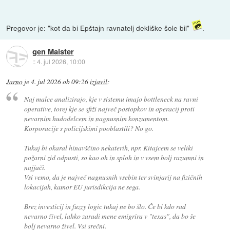
Pregovor je: "kot da bi Epštajn ravnatelj dekliške šole bil"
.
gen Maister
::
4. jul 2026, 10:00
Jarno
je
4. jul 2026 ob 09:26
izjavil
:
Naj malce analizirajo, kje v sistemu imajo bottleneck na ravni
operative, torej kje se sfiži največ postopkov in operacij proti
nevarnim hudodelcem in nagnusnim konzumentom.
Korporacije s policijskimi pooblastili? No go.
Tukaj bi okaral hinavščino nekaterih, npr. Kitajcem se veliki
požarni zid odpusti, so kao oh in sploh in v vsem bolj razumni in
najjači.
Vsi vemo, da je največ nagnusnih vsebin ter svinjarij na fizičnih
lokacijah, kamor EU jurisdikcija ne sega.
Brez investicij in fuzzy logic tukaj ne bo šlo. Če bi kdo rad
nevarno živel, lahko zaradi mene emigrira v "texas", da bo še
bolj nevarno živel. Vsi srečni.