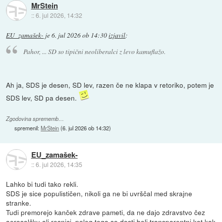
MrStein
::
6. jul 2026, 14:32
EU_zamašek-
je
6. jul 2026 ob 14:30
izjavil
:
Pahor, ... SD so tipični neoliberalci z levo kamuflažo.
Ah ja, SDS je desen, SD lev, razen če ne klapa v retoriko, potem je
SDS lev, SD pa desen.
Zgodovina sprememb…
spremenil:
MrStein
(
6. jul 2026 ob 14:32
)
EU_zamašek-
::
6. jul 2026, 14:35
Lahko bi tudi tako rekli.
SDS je sice populističen, nikoli ga ne bi uvrščal med skrajne
stranke.
Tudi premorejo kanček zdrave pameti, da ne dajo zdravstvo čez
aerosolčku ali resnici, poleg tega so dosti bolj transparentni kot kak