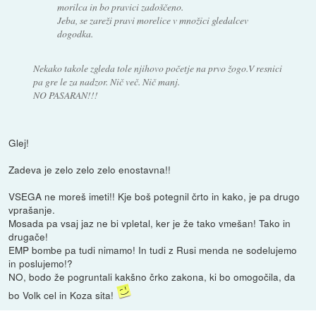
morilca in bo pravici zadoščeno.
Jeba, se zareži pravi morelice v množici gledalcev
dogodka.
Nekako takole zgleda tole njihovo početje na prvo žogo.V resnici
pa gre le za nadzor. Nič več. Nič manj.
NO PASARAN!!!
Glej!
Zadeva je zelo zelo zelo enostavna!!
VSEGA ne moreš imeti!! Kje boš potegnil črto in kako, je pa drugo
vprašanje.
Mosada pa vsaj jaz ne bi vpletal, ker je že tako vmešan! Tako in
drugače!
EMP bombe pa tudi nimamo! In tudi z Rusi menda ne sodelujemo
in poslujemo!?
NO, bodo že pogruntali kakšno črko zakona, ki bo omogočila, da
bo Volk cel in Koza sita!