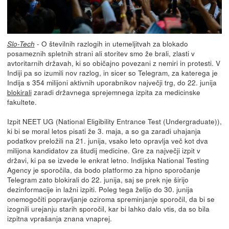
- O številnih razlogih in utemeljitvah za blokado
Slo-Tech
posameznih spletnih strani ali storitev smo že brali, zlasti v
avtoritarnih državah, ki so običajno povezani z nemiri in protesti. V
Indiji pa so izumili nov razlog, in sicer so Telegram, za katerega je
Indija s 354 milijoni aktivnih uporabnikov največji trg, do 22. junija
blokirali
zaradi državnega sprejemnega izpita za medicinske
fakultete.
Izpit NEET UG (National Eligibility Entrance Test (Undergraduate)),
ki bi se moral letos pisati že 3. maja, a so ga zaradi uhajanja
podatkov preložili na 21. junija, vsako leto opravlja več kot dva
milijona kandidatov za študij medicine. Gre za največji izpit v
državi, ki pa se izvede le enkrat letno. Indijska National Testing
Agency je sporočila, da bodo platformo za hipno sporočanje
Telegram zato blokirali do 22. junija, saj se prek nje širijo
dezinformacije in lažni izpiti. Poleg tega želijo do 30. junija
onemogočiti popravljanje oziroma spreminjanje sporočil, da bi se
izognili urejanju starih sporočil, kar bi lahko dalo vtis, da so bila
izpitna vprašanja znana vnaprej.