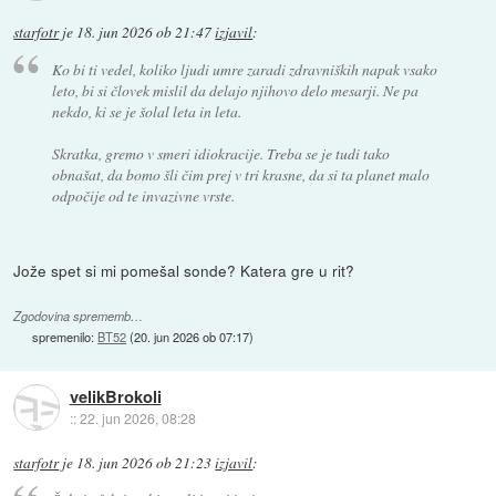
starfotr
je
18. jun 2026 ob 21:47
izjavil
:
Ko bi ti vedel, koliko ljudi umre zaradi zdravniških napak vsako
leto, bi si človek mislil da delajo njihovo delo mesarji. Ne pa
nekdo, ki se je šolal leta in leta.
Skratka, gremo v smeri idiokracije. Treba se je tudi tako
obnašat, da bomo šli čim prej v tri krasne, da si ta planet malo
odpočije od te invazivne vrste.
Jože spet si mi pomešal sonde? Katera gre u rit?
Zgodovina sprememb…
spremenilo:
BT52
(
20. jun 2026 ob 07:17
)
velikBrokoli
::
22. jun 2026, 08:28
starfotr
je
18. jun 2026 ob 21:23
izjavil
: