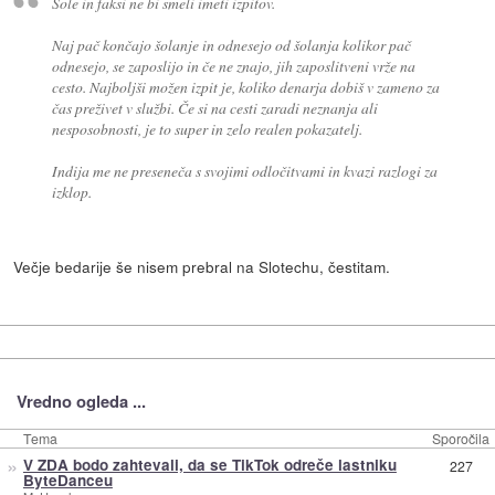
Šole in faksi ne bi smeli imeti izpitov.
Naj pač končajo šolanje in odnesejo od šolanja kolikor pač
odnesejo, se zaposlijo in če ne znajo, jih zaposlitveni vrže na
cesto. Najboljši možen izpit je, koliko denarja dobiš v zameno za
čas preživet v službi. Če si na cesti zaradi neznanja ali
nesposobnosti, je to super in zelo realen pokazatelj.
Indija me ne preseneča s svojimi odločitvami in kvazi razlogi za
izklop.
Večje bedarije še nisem prebral na Slotechu, čestitam.
Vredno ogleda ...
Tema
Sporočila
»
V ZDA bodo zahtevali, da se TikTok odreče lastniku
227
ByteDanceu