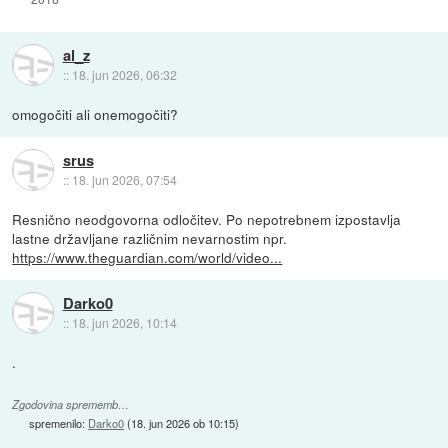
al_z
::
18. jun 2026, 06:32
omogočiti ali onemogočiti?
srus
::
18. jun 2026, 07:54
Resnično neodgovorna odločitev. Po nepotrebnem izpostavlja
lastne državljane različnim nevarnostim npr.
https://www.theguardian.com/world/video...
Darko0
::
18. jun 2026, 10:14
.
Zgodovina sprememb…
spremenilo:
Darko0
(
18. jun 2026 ob 10:15
)