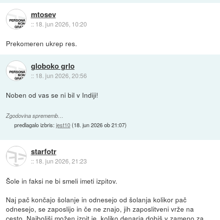
mtosev
::
18. jun 2026, 10:20
Prekomeren ukrep res.
globoko grlo
::
18. jun 2026, 20:56
Noben od vas se ni bil v Indiji!
Zgodovina sprememb…
predlagalo izbris:
jest10
(
18. jun 2026 ob 21:07
)
starfotr
::
18. jun 2026, 21:23
Šole in faksi ne bi smeli imeti izpitov.
Naj pač končajo šolanje in odnesejo od šolanja kolikor pač
odnesejo, se zaposlijo in če ne znajo, jih zaposlitveni vrže na
cesto. Najboljši možen izpit je, koliko denarja dobiš v zameno za