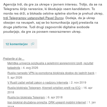
Agencija trdi, da gre za ukrepe v javnem interesu. Trdijo, da se na
Telegramu širijo neresnice, ki škodujejo vsem kandidatom. To
morda res drži, a blokada celotne spletne storitve je prehud ukrep,
trdi Telegramov ustanovitelj Pavel Durov
. Dodaja, da je ukrep
obsojen na neuspeh, saj se bo komunikacija zgolj prestavila na
druge platforme. Tudi drugi zagovorniki digitalne svobode
poudarjajo, da gre za povsem nesorazmeren ukrep.
12 komentarjev
Preberite si še…
Mehiška univerza poizkusila s spletnimi sprejemnimi izpiti, rezultat
katastrofa
::
4. avg 2026
Rusija namesto VPN-ja pomotoma blokirala dostop do lastnih bank
::
5. apr 2026
V Rusiji začel veljati zakon o nadzoru interneta
::
2. nov 2019
Rusija blokirala Telegram, Kremelj prisiljen preiti na ICQ
::
16. apr
2018
Rusija bo blokirala Telegram
::
6. apr 2018
Iran blokiral družabna omrežja, DRK ugasnil mobilni internet
::
1. jan
2018