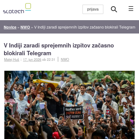
☰
Novice
»
NWO
»
V Indiji zaradi sprejemnih izpitov začasno blokirali Telegram
V Indiji zaradi sprejemnih izpitov začasno
blokirali Telegram
Matej Huš
::
17. jun 2026
ob 22:31
NWO