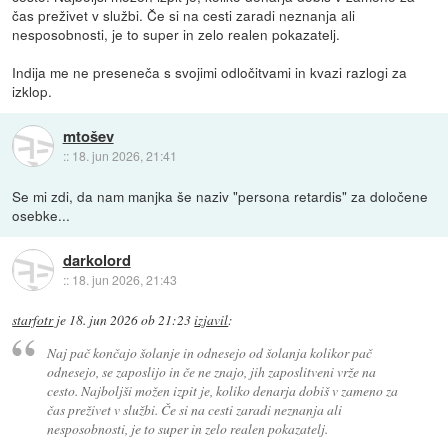
čas preživet v službi. Če si na cesti zaradi neznanja ali
nesposobnosti, je to super in zelo realen pokazatelj.
Indija me ne preseneča s svojimi odločitvami in kvazi razlogi za
izklop.
mtošev
::
18. jun 2026, 21:41
Se mi zdi, da nam manjka še naziv "persona retardis" za določene
osebke...
darkolord
::
18. jun 2026, 21:43
starfotr
je
18. jun 2026 ob 21:23
izjavil
:
Naj pač končajo šolanje in odnesejo od šolanja kolikor pač
odnesejo, se zaposlijo in če ne znajo, jih zaposlitveni vrže na
cesto. Najboljši možen izpit je, koliko denarja dobiš v zameno za
čas preživet v službi. Če si na cesti zaradi neznanja ali
nesposobnosti, je to super in zelo realen pokazatelj.