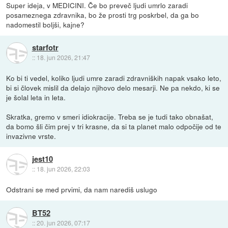
Super ideja, v MEDICINI. Če bo preveč ljudi umrlo zaradi
posameznega zdravnika, bo že prosti trg poskrbel, da ga bo
nadomestil boljši, kajne?
starfotr
::
18. jun 2026, 21:47
Ko bi ti vedel, koliko ljudi umre zaradi zdravniških napak vsako leto,
bi si človek mislil da delajo njihovo delo mesarji. Ne pa nekdo, ki se
je šolal leta in leta.
Skratka, gremo v smeri idiokracije. Treba se je tudi tako obnašat,
da bomo šli čim prej v tri krasne, da si ta planet malo odpočije od te
invazivne vrste.
jest10
::
18. jun 2026, 22:03
Odstrani se med prvimi, da nam narediš uslugo
BT52
::
20. jun 2026, 07:17