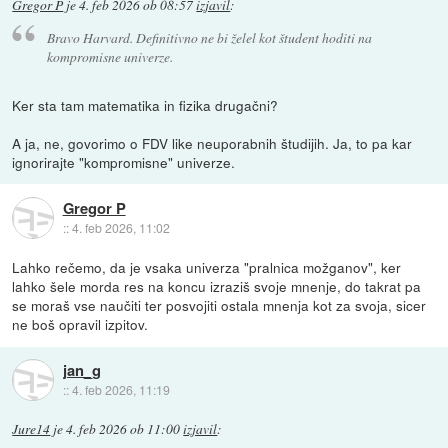
Gregor P
je
4. feb 2026 ob 08:57
izjavil
:
Bravo Harvard. Definitivno ne bi želel kot študent hoditi na
kompromisne univerze.
Ker sta tam matematika in fizika drugačni?
A ja, ne, govorimo o FDV like neuporabnih študijih. Ja, to pa kar
ignorirajte "kompromisne" univerze.
Gregor P
::
4. feb 2026, 11:02
Lahko rečemo, da je vsaka univerza "pralnica možganov", ker
lahko šele morda res na koncu izraziš svoje mnenje, do takrat pa
se moraš vse naučiti ter posvojiti ostala mnenja kot za svoja, sicer
ne boš opravil izpitov.
jan_g
::
4. feb 2026, 11:19
Jure14
je
4. feb 2026 ob 11:00
izjavil
: