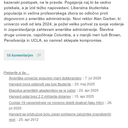
kazenski postopek, ne le pravde. Pogajanja naj bi še vedno
potekala, a je izid težko napovedani. Liberalna študentska
populacija in večina profesorskega zbora so odločno proti
dogovorom z ameriško administracijo. Novi rektor Alan Garber, ki
univerzo vodi od leta 2024, je požel veliko pohval za svoje vodenje
in zoperstavljanje zahtevam ameriške administracije. Številne
druge univerze, najočitneje Columbia, a v manjši meri tudi Brown,
Pensilvanija in UCLA, so namreč sklepale kompromise.
18 komentarjev
Preberite si še…
Ameriške univerze vpisujejo manj doktorandov
::
7. jul 2026
Harvard mora odsloviti vse tuje študente
::
23. maj 2025
Eksodus ameriških akademikov se je začel
::
23. apr 2025
Harvard ostal brez 2,2 milijarde dolarjev
::
15. apr 2025
Covida-19 najverjetneje ne moremo dobiti dvakrat (tako hitro)
::
26.
jul 2020
Harvard se pridružuje boju zoper pohlepne založnike znanstvenih
revij
::
25. apr 2012