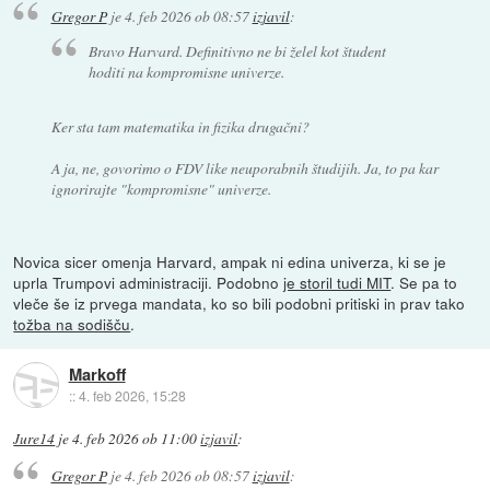
Gregor P
je
4. feb 2026 ob 08:57
izjavil
:
Bravo Harvard. Definitivno ne bi želel kot študent
hoditi na kompromisne univerze.
Ker sta tam matematika in fizika drugačni?
A ja, ne, govorimo o FDV like neuporabnih študijih. Ja, to pa kar
ignorirajte "kompromisne" univerze.
Novica sicer omenja Harvard, ampak ni edina univerza, ki se je
uprla Trumpovi administraciji. Podobno
je storil tudi MIT
. Se pa to
vleče še iz prvega mandata, ko so bili podobni pritiski in prav tako
tožba na sodišču
.
Markoff
::
4. feb 2026, 15:28
Jure14
je
4. feb 2026 ob 11:00
izjavil
:
Gregor P
je
4. feb 2026 ob 08:57
izjavil
: