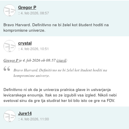
Gregor P
::
4. feb 2026, 08:57
Bravo Harvard. Definitivno ne bi želel kot študent hoditi na
kompromisne univerze.
crystal
::
4. feb 2026, 10:51
Gregor P
je
4. feb 2026 ob 08:57
izjavil
:
Bravo Harvard. Definitivno ne bi želel kot študent hoditi na
kompromisne univerze.
Definitivno ni ok da je univerza pralnica glave in ustvarjanja
levicarskega enoumja. Itak so ze izgubili vsa izgled. Nikoli nebi
svetoval sinu da gre tja studirat ker bii bilo isto ce gre na FDV.
Jure14
::
4. feb 2026, 11:00