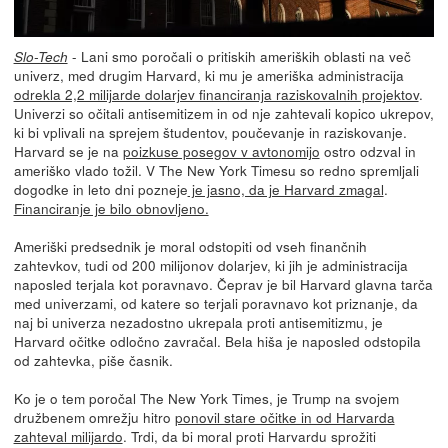
- Lani smo poročali o pritiskih ameriških oblasti na več
Slo-Tech
univerz, med drugim Harvard, ki mu je ameriška administracija
odrekla 2,2 milijarde dolarjev financiranja raziskovalnih projektov
.
Univerzi so očitali antisemitizem in od nje zahtevali kopico ukrepov,
ki bi vplivali na sprejem študentov, poučevanje in raziskovanje.
Harvard se je na
poizkuse posegov v avtonomijo
ostro odzval in
ameriško vlado tožil. V The New York Timesu so redno spremljali
dogodke in leto dni pozneje
je jasno, da je Harvard zmagal
.
Financiranje je bilo obnovljeno.
Ameriški predsednik je moral odstopiti od vseh finančnih
zahtevkov, tudi od 200 milijonov dolarjev, ki jih je administracija
naposled terjala kot poravnavo. Čeprav je bil Harvard glavna tarča
med univerzami, od katere so terjali poravnavo kot priznanje, da
naj bi univerza nezadostno ukrepala proti antisemitizmu, je
Harvard očitke odločno zavračal. Bela hiša je naposled odstopila
od zahtevka, piše časnik.
Ko je o tem poročal The New York Times, je Trump na svojem
družbenem omrežju hitro
ponovil stare očitke in od Harvarda
zahteval milijardo
. Trdi, da bi moral proti Harvardu sprožiti