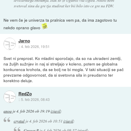
levicarskega enoumja. Itak so ze izgubili vsa izgled. Nikoli nebi
svetoval sinu da gre tja studirat ker bii bilo isto ce gre na FDV.
Ne vem če je univerza ta pralnica vem pa, da ima zagotovo tu
nekdo oprano glavo
Jarno
::
4. feb 2026, 19:51
Svet ni preprost. Ko mladini sporočajo, da so na ukradeni zemlji,
na žuljih sužnjev in naj si streljajo v koleno, potem se globalna
konkurenca krohota, da se bolj ne bi mogla. V taki situaciji se pač
prevzame odgovornost, da si svetovna sila in preudarno ter
korektno deluje.
RedZo
::
5. feb 2026, 08:43
anoq
je
4. feb 2026 ob 19:19
izjavil
:
crystal
je
4. feb 2026 ob 10:51
izjavil
:
Gregor P
je
4. feb 2026 ob 08:57
izjavil
: