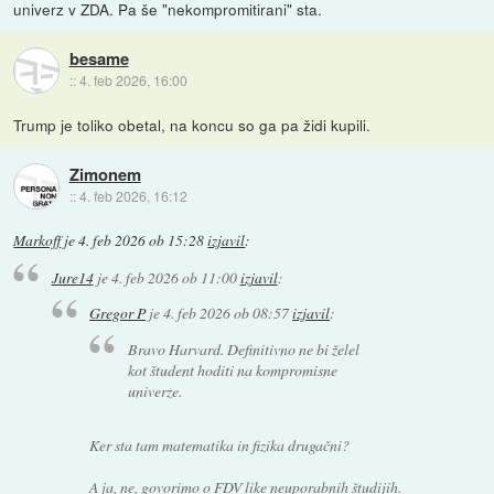
univerz v ZDA. Pa še "nekompromitirani" sta.
besame
::
4. feb 2026, 16:00
Trump je toliko obetal, na koncu so ga pa židi kupili.
Zimonem
::
4. feb 2026, 16:12
Markoff
je
4. feb 2026 ob 15:28
izjavil
:
Jure14
je
4. feb 2026 ob 11:00
izjavil
:
Gregor P
je
4. feb 2026 ob 08:57
izjavil
:
Bravo Harvard. Definitivno ne bi želel
kot študent hoditi na kompromisne
univerze.
Ker sta tam matematika in fizika drugačni?
A ja, ne, govorimo o FDV like neuporabnih študijih.