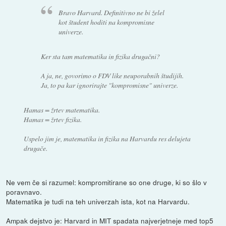
Bravo Harvard. Definitivno ne bi želel
kot študent hoditi na kompromisne
univerze.
Ker sta tam matematika in fizika drugačni?
A ja, ne, govorimo o FDV like neuporabnih študijih.
Ja, to pa kar ignorirajte "kompromisne" univerze.
Hamas = žrtev matematika.
Hamas = žrtev fizika.
Uspelo jim je, matematika in fizika na Harvardu res delujeta
drugače.
Ne vem če si razumel: kompromitirane so one druge, ki so šlo v
poravnavo.
Matematika je tudi na teh univerzah ista, kot na Harvardu.
Ampak dejstvo je: Harvard in MIT spadata najverjetneje med top5