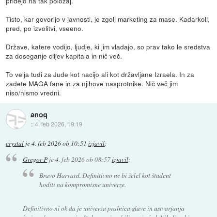
pridejo na tak položaj.
Tisto, kar govorijo v javnosti, je zgolj marketing za mase. Kadarkoli,
pred, po izvolitvi, vseeno.
Države, katere vodijo, ljudje, ki jim vladajo, so prav tako le sredstva
za doseganje ciljev kapitala in nič več.
To velja tudi za Jude kot nacijo ali kot državljane Izraela. In za
zadete MAGA fane in za njihove nasprotnike. Nič več jim
niso/nismo vredni.
anoq
::
4. feb 2026, 19:19
crystal
je
4. feb 2026 ob 10:51
izjavil
:
Gregor P
je
4. feb 2026 ob 08:57
izjavil
:
Bravo Harvard. Definitivno ne bi želel kot študent
hoditi na kompromisne univerze.
Definitivno ni ok da je univerza pralnica glave in ustvarjanja