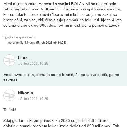
Meni ni jasno zakaj Harward s svojimi BOLANIMI šolninami sploh
rabi dnar od države. V Sloveniji mi je jasno zakaj država daje dnar,
ker so fakulteti brezplačni (čeprav mi nikoli ne bo jasno zakaj so
brezplačni, za vse, vključno z tujci) ampak na fakulteti, kje te 4 leta
šolanja stane okrog 300t dolarjev, mi ni čist jasna pomoč države?
Zgodovina sprememb…
spremenilo:
Nikonja
(
5. feb 2026 ob 10:23
)
fikus_
::
5. feb 2026, 10:25
Enostavna logika, denarja se ne braniš, če ga lahko dobiš, ga ne
zavrneš.
Nikonja
::
5. feb 2026, 10:29
To itak!
Zdaj gledam, skupni prihodki za 2025 so jim bili 6,8 milijard
dolarjev, ampak problem je ker imajo deficit od 220 milijonov! Fak