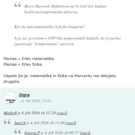
Bravo Harvard. Definitivno ne bi želel kot študent
hoditi na kompromisne univerze.
Ker sta tam matematika in fizika drugačni?
A ja, ne, govorimo o FDV like neuporabnih študijih. Ja, to pa kar
ignorirajte "kompromisne" univerze.
Hamas = žrtev matematika.
Hamas = žrtev fizika.
Uspelo jim je, matematika in fizika na Harvardu res delujeta
drugače.
čigra
::
4. feb 2026, 15:43
Markoff
je
4. feb 2026 ob 15:28
izjavil
:
Jure14
je
4. feb 2026 ob 11:00
izjavil
:
Gregor P
je
4. feb 2026 ob 08:57
izjavil
: