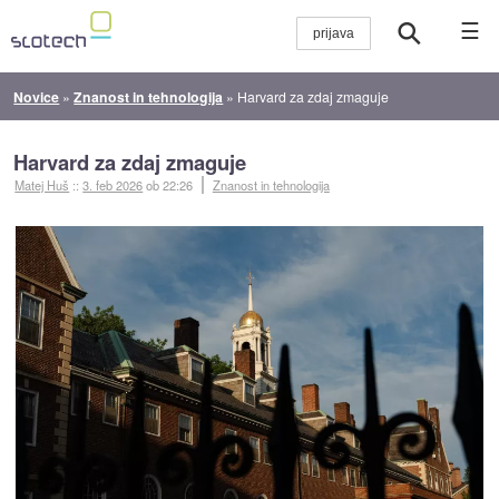
☰
Novice
»
Znanost in tehnologija
»
Harvard za zdaj zmaguje
Harvard za zdaj zmaguje
Matej Huš
::
3. feb 2026
ob 22:26
Znanost in tehnologija