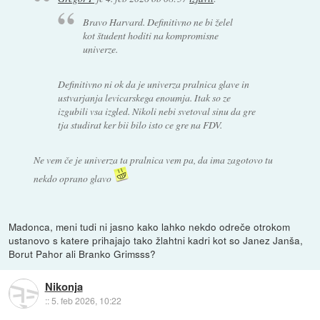
Bravo Harvard. Definitivno ne bi želel
kot študent hoditi na kompromisne
univerze.
Definitivno ni ok da je univerza pralnica glave in
ustvarjanja levicarskega enoumja. Itak so ze
izgubili vsa izgled. Nikoli nebi svetoval sinu da gre
tja studirat ker bii bilo isto ce gre na FDV.
Ne vem če je univerza ta pralnica vem pa, da ima zagotovo tu
nekdo oprano glavo
Madonca, meni tudi ni jasno kako lahko nekdo odreče otrokom
ustanovo s katere prihajajo tako žlahtni kadri kot so Janez Janša,
Borut Pahor ali Branko Grimsss?
Nikonja
::
5. feb 2026, 10:22