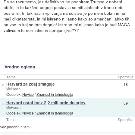
Da se razumemo, jaz definitivno ne podpiram Trumpa v nobeni
obliki, in to kakšne pogoje postavlja se niti ajatolah v Iranu nebi
posramil. In tak način vplivanja na šolstvo je po meni bolan in na
meji dikatatorsta, in mi iskreno ni jasno kako so američani lahko tihi
na vse to kaj se tam dogaja! Iskreno mi ni jasno kako je tudi MAGA
volivcem to normalno in sprejemljivo???
Vredno ogleda ...
Tema
Sporočila
»
Harvard za zdaj zmaguje
18
McHusch
Oddelek:
Novice
/
Znanost in tehnologija
»
Harvard ostal brez 2,2 milijarde dolarjev
39
McHusch
Oddelek:
Novice
/
Znanost in tehnologija
Tema
Sporočila
Več podobnih tem