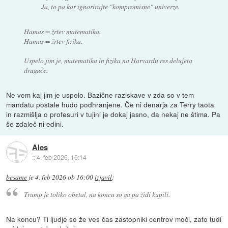
Ja, to pa kar ignorirajte "kompromisne" univerze.
Hamas = žrtev matematika.
Hamas = žrtev fizika.
Uspelo jim je, matematika in fizika na Harvardu res delujeta
drugače.
Ne vem kaj jim je uspelo. Bazične raziskave v zda so v tem
mandatu postale hudo podhranjene. Če ni denarja za Terry taota
in razmišlja o profesuri v tujini je dokaj jasno, da nekaj ne štima. Pa
še zdaleč ni edini.
Ales
::
4. feb 2026, 16:14
besame
je
4. feb 2026 ob 16:00
izjavil
:
Trump je toliko obetal, na koncu so ga pa židi kupili.
Na koncu? Ti ljudje so že ves čas zastopniki centrov moči, zato tudi