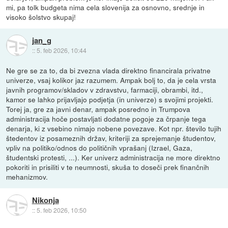
mi, pa tolk budgeta nima cela slovenija za osnovno, srednje in
visoko šolstvo skupaj!
jan_g
::
5. feb 2026, 10:44
Ne gre se za to, da bi zvezna vlada direktno financirala privatne
univerze, vsaj kolikor jaz razumem. Ampak bolj to, da je cela vrsta
javnih programov/skladov v zdravstvu, farmaciji, obrambi, itd.,
kamor se lahko prijavljajo podjetja (in univerze) s svojimi projekti.
Torej ja, gre za javni denar, ampak posredno in Trumpova
administracija hoče postavljati dodatne pogoje za črpanje tega
denarja, ki z vsebino nimajo nobene povezave. Kot npr. število tujih
štedentov iz posameznih držav, kriteriji za sprejemanje študentov,
vpliv na politiko/odnos do političnih vprašanj (Izrael, Gaza,
študentski protesti, ...). Ker univerz administracija ne more direktno
pokoriti in prisiliti v te neumnosti, skuša to doseči prek finančnih
mehanizmov.
Nikonja
::
5. feb 2026, 10:50