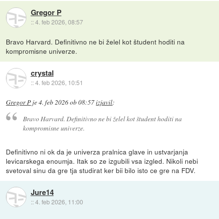
Gregor P
::
4. feb 2026, 08:57
Bravo Harvard. Definitivno ne bi želel kot študent hoditi na
kompromisne univerze.
crystal
::
4. feb 2026, 10:51
Gregor P
je
4. feb 2026 ob 08:57
izjavil
:
Bravo Harvard. Definitivno ne bi želel kot študent hoditi na
kompromisne univerze.
Definitivno ni ok da je univerza pralnica glave in ustvarjanja
levicarskega enoumja. Itak so ze izgubili vsa izgled. Nikoli nebi
svetoval sinu da gre tja studirat ker bii bilo isto ce gre na FDV.
Jure14
::
4. feb 2026, 11:00