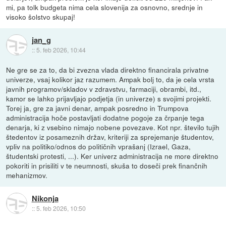
mi, pa tolk budgeta nima cela slovenija za osnovno, srednje in
visoko šolstvo skupaj!
jan_g
::
5. feb 2026, 10:44
Ne gre se za to, da bi zvezna vlada direktno financirala privatne
univerze, vsaj kolikor jaz razumem. Ampak bolj to, da je cela vrsta
javnih programov/skladov v zdravstvu, farmaciji, obrambi, itd.,
kamor se lahko prijavljajo podjetja (in univerze) s svojimi projekti.
Torej ja, gre za javni denar, ampak posredno in Trumpova
administracija hoče postavljati dodatne pogoje za črpanje tega
denarja, ki z vsebino nimajo nobene povezave. Kot npr. število tujih
štedentov iz posameznih držav, kriteriji za sprejemanje študentov,
vpliv na politiko/odnos do političnih vprašanj (Izrael, Gaza,
študentski protesti, ...). Ker univerz administracija ne more direktno
pokoriti in prisiliti v te neumnosti, skuša to doseči prek finančnih
mehanizmov.
Nikonja
::
5. feb 2026, 10:50