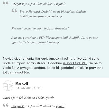
Gregor P
je
4. feb 2026 ob 08:57
izjavil
:
Bravo Harvard. Definitivno ne bi želel kot študent
hoditi na kompromisne univerze.
Ker sta tam matematika in fizika drugačni?
A ja, ne, govorimo o FDV like neuporabnih študijih. Ja, to pa kar
ignorirajte "kompromisne" univerze.
Novica sicer omenja Harvard, ampak ni edina univerza, ki se je
uprla Trumpovi administraciji. Podobno
je storil tudi MIT
. Se pa to
vleče še iz prvega mandata, ko so bili podobni pritiski in prav tako
tožba na sodišču
.
Markoff
::
4. feb 2026, 15:28
Jure14
je
4. feb 2026 ob 11:00
izjavil
:
Gregor P
je
4. feb 2026 ob 08:57
izjavil
: