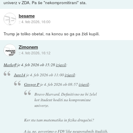
univerz v ZDA. Pa še "nekompromitirani" sta.
besame
::
4. feb 2026, 16:00
Trump je toliko obetal, na koncu so ga pa židi kupili.
Zimonem
::
4. feb 2026, 16:12
Markoff
je
4. feb 2026 ob 15:28
izjavil
:
Jure14
je
4. feb 2026 ob 11:00
izjavil
:
Gregor P
je
4. feb 2026 ob 08:57
izjavil
:
Bravo Harvard. Definitivno ne bi želel
kot študent hoditi na kompromisne
univerze.
Ker sta tam matematika in fizika drugačni?
A ja, ne, govorimo o FDV like neuporabnih študijih.