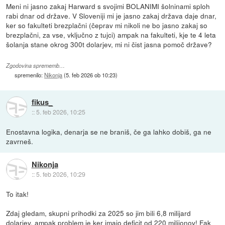
Meni ni jasno zakaj Harward s svojimi BOLANIMI šolninami sploh
rabi dnar od države. V Sloveniji mi je jasno zakaj država daje dnar,
ker so fakulteti brezplačni (čeprav mi nikoli ne bo jasno zakaj so
brezplačni, za vse, vključno z tujci) ampak na fakulteti, kje te 4 leta
šolanja stane okrog 300t dolarjev, mi ni čist jasna pomoč države?
Zgodovina sprememb…
spremenilo:
Nikonja
(
5. feb 2026 ob 10:23
)
fikus_
::
5. feb 2026, 10:25
Enostavna logika, denarja se ne braniš, če ga lahko dobiš, ga ne
zavrneš.
Nikonja
::
5. feb 2026, 10:29
To itak!
Zdaj gledam, skupni prihodki za 2025 so jim bili 6,8 milijard
dolarjev, ampak problem je ker imajo deficit od 220 milijonov! Fak