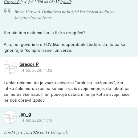
Gregor P
je
4. feb 2026 ob 08:57
izjavil
:
Bravo Harvard. Definitivno ne bi želel kot študent hoditi na
kompromisne univerze.
Ker sta tam matematika in fizika drugačni?
A ja, ne, govorimo o FDV like neuporabnih študijih. Ja, to pa kar
ignorirajte "kompromisne" univerze.
Gregor P
::
4. feb 2026, 11:02
Lahko rečemo, da je vsaka univerza "pralnica možganov", ker
lahko šele morda res na koncu izraziš svoje mnenje, do takrat pa
se moraš vse naučiti ter posvojiti ostala mnenja kot za svoja, sicer
ne boš opravil izpitov.
jan_g
::
4. feb 2026, 11:19
Jure14
je
4. feb 2026 ob 11:00
izjavil
: