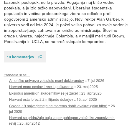
kazenski postopek, ne le pravde. Pogajanja naj bi še vedno
potekala, a je izid težko napovedani. Liberalna študentska
populacija in večina profesorskega zbora so odločno proti
dogovorom z ameriško administracijo. Novi rektor Alan Garber, ki
univerzo vodi od leta 2024, je požel veliko pohval za svoje vodenje
in zoperstavljanje zahtevam ameriške administracije. Številne
druge univerze, najočitneje Columbia, a v manjši meri tudi Brown,
Pensilvanija in UCLA, so namreč sklepale kompromise.
18 komentarjev
Preberite si še…
Ameriške univerze vpisujejo manj doktorandov
::
7. jul 2026
Harvard mora odsloviti vse tuje študente
::
23. maj 2025
Eksodus ameriških akademikov se je začel
::
23. apr 2025
Harvard ostal brez 2,2 milijarde dolarjev
::
15. apr 2025
Covida-19 najverjetneje ne moremo dobiti dvakrat (tako hitro)
::
26.
jul 2020
Harvard se pridružuje boju zoper pohlepne založnike znanstvenih
revij
::
25. apr 2012