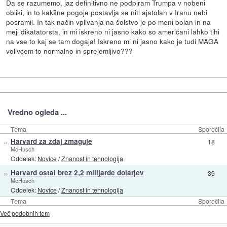
Da se razumemo, jaz definitivno ne podpiram Trumpa v nobeni
obliki, in to kakšne pogoje postavlja se niti ajatolah v Iranu nebi
posramil. In tak način vplivanja na šolstvo je po meni bolan in na
meji dikatatorsta, in mi iskreno ni jasno kako so američani lahko tihi
na vse to kaj se tam dogaja! Iskreno mi ni jasno kako je tudi MAGA
volivcem to normalno in sprejemljivo???
Vredno ogleda ...
Tema
Sporočila
»
Harvard za zdaj zmaguje
18
McHusch
Oddelek:
Novice
/
Znanost in tehnologija
»
Harvard ostal brez 2,2 milijarde dolarjev
39
McHusch
Oddelek:
Novice
/
Znanost in tehnologija
Tema
Sporočila
Več podobnih tem