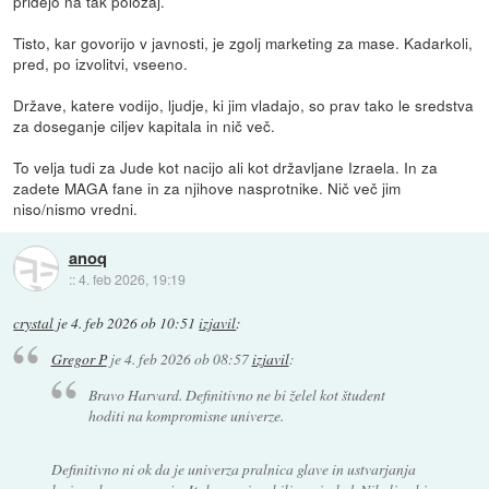
pridejo na tak položaj.
Tisto, kar govorijo v javnosti, je zgolj marketing za mase. Kadarkoli,
pred, po izvolitvi, vseeno.
Države, katere vodijo, ljudje, ki jim vladajo, so prav tako le sredstva
za doseganje ciljev kapitala in nič več.
To velja tudi za Jude kot nacijo ali kot državljane Izraela. In za
zadete MAGA fane in za njihove nasprotnike. Nič več jim
niso/nismo vredni.
anoq
::
4. feb 2026, 19:19
crystal
je
4. feb 2026 ob 10:51
izjavil
:
Gregor P
je
4. feb 2026 ob 08:57
izjavil
:
Bravo Harvard. Definitivno ne bi želel kot študent
hoditi na kompromisne univerze.
Definitivno ni ok da je univerza pralnica glave in ustvarjanja