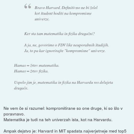
Bravo Harvard. Definitivno ne bi želel
kot študent hoditi na kompromisne
univerze.
Ker sta tam matematika in fizika drugačni?
A ja, ne, govorimo o FDV like neuporabnih študijih.
Ja, to pa kar ignorirajte "kompromisne" univerze.
Hamas = žrtev matematika.
Hamas = žrtev fizika.
Uspelo jim je, matematika in fizika na Harvardu res delujeta
drugače.
Ne vem če si razumel: kompromitirane so one druge, ki so šlo v
poravnavo.
Matematika je tudi na teh univerzah ista, kot na Harvardu.
Ampak dejstvo je: Harvard in MIT spadata najverjetneje med top5