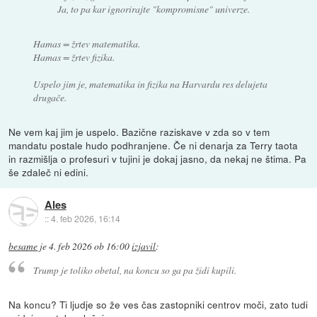
Ja, to pa kar ignorirajte "kompromisne" univerze.
Hamas = žrtev matematika.
Hamas = žrtev fizika.
Uspelo jim je, matematika in fizika na Harvardu res delujeta
drugače.
Ne vem kaj jim je uspelo. Bazične raziskave v zda so v tem
mandatu postale hudo podhranjene. Če ni denarja za Terry taota
in razmišlja o profesuri v tujini je dokaj jasno, da nekaj ne štima. Pa
še zdaleč ni edini.
Ales
::
4. feb 2026, 16:14
besame
je
4. feb 2026 ob 16:00
izjavil
:
Trump je toliko obetal, na koncu so ga pa židi kupili.
Na koncu? Ti ljudje so že ves čas zastopniki centrov moči, zato tudi