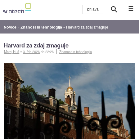
☰
Novice
»
Znanost in tehnologija
»
Harvard za zdaj zmaguje
Harvard za zdaj zmaguje
Matej Huš
::
3. feb 2026
ob 22:26
Znanost in tehnologija