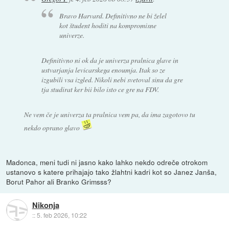
Bravo Harvard. Definitivno ne bi želel
kot študent hoditi na kompromisne
univerze.
Definitivno ni ok da je univerza pralnica glave in
ustvarjanja levicarskega enoumja. Itak so ze
izgubili vsa izgled. Nikoli nebi svetoval sinu da gre
tja studirat ker bii bilo isto ce gre na FDV.
Ne vem če je univerza ta pralnica vem pa, da ima zagotovo tu
nekdo oprano glavo
Madonca, meni tudi ni jasno kako lahko nekdo odreče otrokom
ustanovo s katere prihajajo tako žlahtni kadri kot so Janez Janša,
Borut Pahor ali Branko Grimsss?
Nikonja
::
5. feb 2026, 10:22