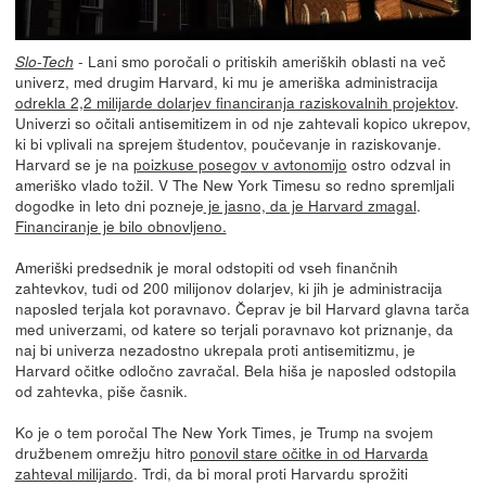
- Lani smo poročali o pritiskih ameriških oblasti na več
Slo-Tech
univerz, med drugim Harvard, ki mu je ameriška administracija
odrekla 2,2 milijarde dolarjev financiranja raziskovalnih projektov
.
Univerzi so očitali antisemitizem in od nje zahtevali kopico ukrepov,
ki bi vplivali na sprejem študentov, poučevanje in raziskovanje.
Harvard se je na
poizkuse posegov v avtonomijo
ostro odzval in
ameriško vlado tožil. V The New York Timesu so redno spremljali
dogodke in leto dni pozneje
je jasno, da je Harvard zmagal
.
Financiranje je bilo obnovljeno.
Ameriški predsednik je moral odstopiti od vseh finančnih
zahtevkov, tudi od 200 milijonov dolarjev, ki jih je administracija
naposled terjala kot poravnavo. Čeprav je bil Harvard glavna tarča
med univerzami, od katere so terjali poravnavo kot priznanje, da
naj bi univerza nezadostno ukrepala proti antisemitizmu, je
Harvard očitke odločno zavračal. Bela hiša je naposled odstopila
od zahtevka, piše časnik.
Ko je o tem poročal The New York Times, je Trump na svojem
družbenem omrežju hitro
ponovil stare očitke in od Harvarda
zahteval milijardo
. Trdi, da bi moral proti Harvardu sprožiti