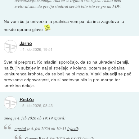
levicarskega enoumja. Itak so ze izgubili vsa izgled. Nikoli nebi
svetoval sinu da gre tja studirat ker bii bilo isto ce gre na FDV.
Ne vem če je univerza ta pralnica vem pa, da ima zagotovo tu
nekdo oprano glavo
Jarno
::
4. feb 2026, 19:51
Svet ni preprost. Ko mladini sporočajo, da so na ukradeni zemlji,
na žuljih sužnjev in naj si streljajo v koleno, potem se globalna
konkurenca krohota, da se bolj ne bi mogla. V taki situaciji se pač
prevzame odgovornost, da si svetovna sila in preudarno ter
korektno deluje.
RedZo
::
5. feb 2026, 08:43
anoq
je
4. feb 2026 ob 19:19
izjavil
:
crystal
je
4. feb 2026 ob 10:51
izjavil
:
Gregor P
je
4. feb 2026 ob 08:57
izjavil
: