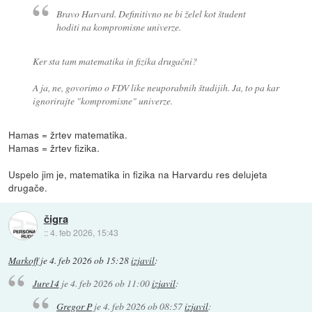
Bravo Harvard. Definitivno ne bi želel kot študent
hoditi na kompromisne univerze.
Ker sta tam matematika in fizika drugačni?
A ja, ne, govorimo o FDV like neuporabnih študijih. Ja, to pa kar
ignorirajte "kompromisne" univerze.
Hamas = žrtev matematika.
Hamas = žrtev fizika.
Uspelo jim je, matematika in fizika na Harvardu res delujeta
drugače.
čigra
::
4. feb 2026, 15:43
Markoff
je
4. feb 2026 ob 15:28
izjavil
:
Jure14
je
4. feb 2026 ob 11:00
izjavil
:
Gregor P
je
4. feb 2026 ob 08:57
izjavil
: