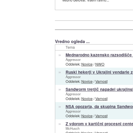
Vredno ogleda ...
Tema
»
Mednarodno kazensko razsodišče 
Aggressor
Oddelek:
Novice
/
NWO
»
Ruski hekerji v Ukrajini vendarle z
Aggressor
Oddelek:
Novice
/
Varnost
»
Sandworm tretjič napadel ukrajins
Aggressor
Oddelek:
Novice
/
Varnost
»
NSA opozarja, da skupina Sandwor
Aggressor
Oddelek:
Novice
/
Varnost
»
Z vdorom v kartični procesni cente
McHusch
Oddelek:
Novice
/
Varnost