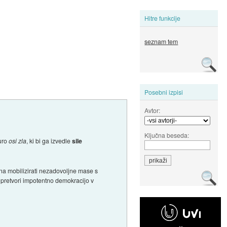
Hitre funkcije
seznam tem
Posebni izpisi
Avtor:
Ključna beseda:
turo
osi zla
, ki bi ga izvedle
sile
 zna mobilizirati nezadovoljne mase s
o pretvori impotentno demokracijo v