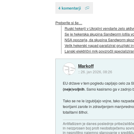
4 komentarji
Preberite si še…
Ruski hekerji v Ukrajini vendarle zelo aktiv
Se je hekerska skupina Sandworm lotila v
NSA opozarja, da skupina Sandworm skozi 
Velik hekerski napad paraliziral gruzijski in
Lanski električni mrk povzročil specializira
Markoff
::
26. jan 2026, 08:26
EU države v tem pogledu capljajo celo za S
(neje)voljnih
. Samo kasiramo ga v zadnjo bez
Tako se ne le izgubljajo vojne, tako razpadaj
teorijami zarote in zdravljenjem manjvredno
totalitarni šithol.
Antifašizem je danes poslednje pribežališče
in neizprosen boj proti neobstoječemu sovr
in neprofitno najemno stanovanje v središču