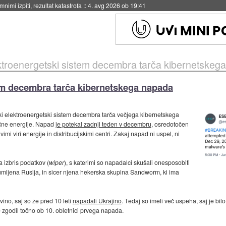
nimi izpiti, rezultat katastrofa
::
4. avg 2026 ob 19:41
ektroenergetski sistem decembra tarča kibernetskeg
tem decembra tarča kibernetskega napada
ljski elektroenergetski sistem decembra tarča večjega kibernetskega
ične energije. Napad
je potekal zadnji teden v decembru
, osredotočen
mi viri energije in distribucijskimi centri. Zakaj napad ni uspel, ni
a izbris podatkov (
wiper
), s katerimi so napadalci skušali onesposobiti
mljena Rusija, in sicer njena hekerska skupina Sandworm, ki ima
no, saj so že pred 10 leti
napadali Ukrajino
. Tedaj so imeli več uspeha, saj je bilo
zgodil točno ob 10. obletnici prvega napada.