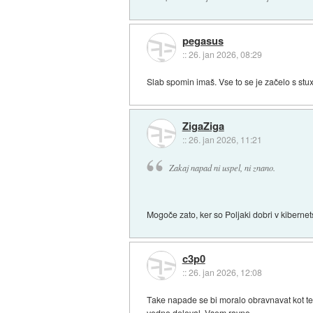
pegasus
::
26. jan 2026, 08:29
Slab spomin imaš. Vse to se je začelo s stu
ZigaZiga
::
26. jan 2026, 11:21
Zakaj napad ni uspel, ni znano.
Mogoče zato, ker so Poljaki dobri v kibernet
c3p0
::
26. jan 2026, 12:08
Take napade se bi moralo obravnavat kot ter
vedno deloval. Vsem ravno...