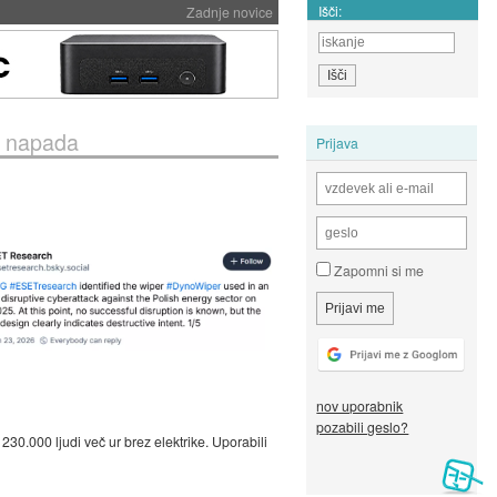
Išči:
Zadnje novice
a napada
Prijava
Zapomni si me
nov uporabnik
pozabili geslo?
 230.000 ljudi več ur brez elektrike. Uporabili