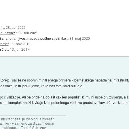
ni
::
28. apr 2022
ohunstva?
::
22. feb 2021
znano ranljivost napada poštne strežnike
::
31. maj 2020
ternet
::
1. nov 2019
n črv
::
13. jun 2017
Korejci, saj se ne spomnim niti enega primera kibernetskega napada na infrastruk
 vazeljin in jadikujemo, kako nas totalitarci bulijajo.
o civilizacije. Ali pa pride na oblast kakšen populist, ki mu ni uspelo v življenju, a
stnih kompleksov, ki izvirajo iz impotentnega vodstva predstavnikov države, ki nat
 ničvredneža, je ideologija ničesar
ažniku - v zameno za državni denar
 Ljubljane. -- Tomaž Štih, 2021