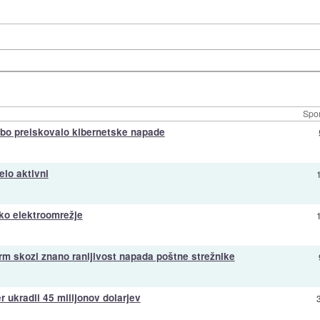
Spor
bo preiskovalo kibernetske napade
elo aktivni
ko elektroomrežje
m skozi znano ranljivost napada poštne strežnike
r ukradli 45 milijonov dolarjev