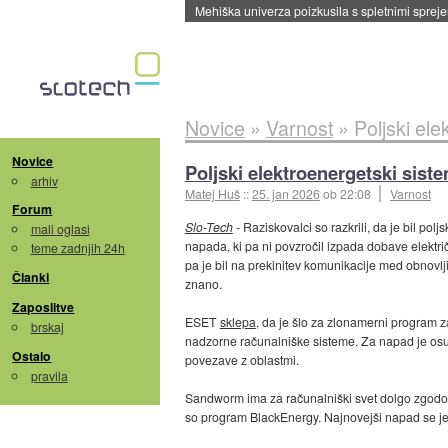
Mehiška univerza poizkusila s spletnimi sprejem
Novice
»
Varnost
»
Poljski el
Novice
Poljski elektroenergetski sis
arhiv
Matej Huš
::
25. jan 2026
ob 22:08
Varnost
Forum
Slo-Tech
- Raziskovalci so razkrili, da je bil po
mali oglasi
napada, ki pa ni povzročil izpada dobave elektr
teme zadnjih 24h
pa je bil na prekinitev komunikacije med obnovljivi
Članki
znano.
Zaposlitve
ESET
sklepa
, da je šlo za zlonamerni program z
brskaj
nadzorne računalniške sisteme. Za napad je osu
Ostalo
povezave z oblastmi.
pravila
Sandworm ima za računalniški svet dolgo zgodovi
so program BlackEnergy. Najnovejši napad se je 