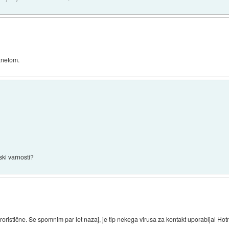
xnetom.
ski varnosti?
oristične. Se spomnim par let nazaj, je tip nekega virusa za kontakt uporabljal H