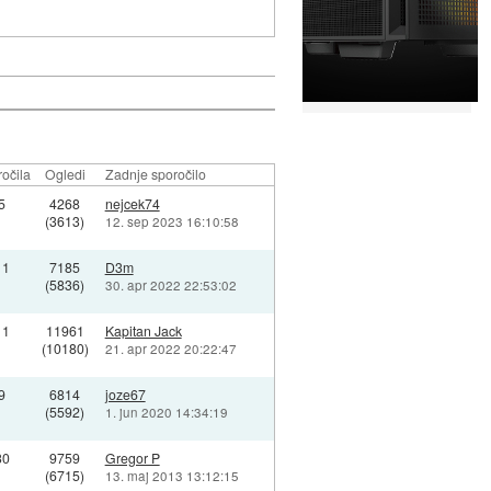
očila
Ogledi
Zadnje sporočilo
5
4268
nejcek74
(3613)
12. sep 2023 16:10:58
11
7185
D3m
(5836)
30. apr 2022 22:53:02
11
11961
Kapitan Jack
(10180)
21. apr 2022 20:22:47
9
6814
joze67
(5592)
1. jun 2020 14:34:19
30
9759
Gregor P
(6715)
13. maj 2013 13:12:15