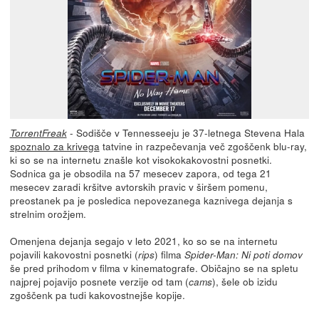
- Sodišče v Tennesseeju je 37-letnega Stevena Hala
TorrentFreak
spoznalo za krivega
tatvine in razpečevanja več zgoščenk blu-ray,
ki so se na internetu znašle kot visokokakovostni posnetki.
Sodnica ga je obsodila na 57 mesecev zapora, od tega 21
mesecev zaradi kršitve avtorskih pravic v širšem pomenu,
preostanek pa je posledica nepovezanega kaznivega dejanja s
strelnim orožjem.
Omenjena dejanja segajo v leto 2021, ko so se na internetu
pojavili kakovostni posnetki (
) filma
rips
Spider-Man: Ni poti domov
še pred prihodom v filma v kinematografe. Običajno se na spletu
najprej pojavijo posnete verzije od tam (
), šele ob izidu
cams
zgoščenk pa tudi kakovostnejše kopije.