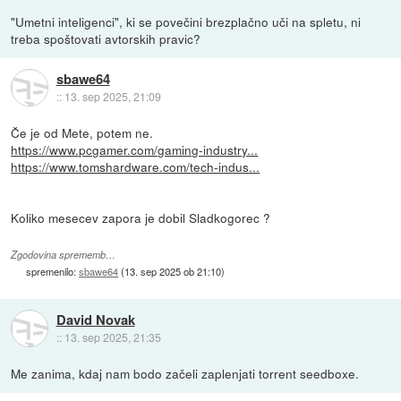
"Umetni inteligenci", ki se povečini brezplačno uči na spletu, ni
treba spoštovati avtorskih pravic?
sbawe64
::
13. sep 2025, 21:09
Če je od Mete, potem ne.
https://www.pcgamer.com/gaming-industry...
https://www.tomshardware.com/tech-indus...
Koliko mesecev zapora je dobil Sladkogorec ?
Zgodovina sprememb…
spremenilo:
sbawe64
(
13. sep 2025 ob 21:10
)
David Novak
::
13. sep 2025, 21:35
Me zanima, kdaj nam bodo začeli zaplenjati torrent seedboxe.