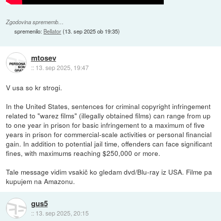
Zgodovina sprememb…
spremenilo:
Bellator
(
13. sep 2025 ob 19:35
)
mtosev
::
13. sep 2025, 19:47
V usa so kr strogi.
In the United States, sentences for criminal copyright infringement
related to "warez films" (illegally obtained films) can range from up
to one year in prison for basic infringement to a maximum of five
years in prison for commercial-scale activities or personal financial
gain. In addition to potential jail time, offenders can face significant
fines, with maximums reaching $250,000 or more.
Tale message vidim vsakič ko gledam dvd/Blu-ray iz USA. Filme pa
kupujem na Amazonu.
gus5
::
13. sep 2025, 20:15