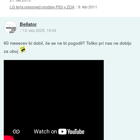
LG terja prepoved prodaje PS3 v ZDA
::
9. feb 2011
Bellator
::
13. sep 2025, 19:34
60 mesecev bi dobil, če se ne bi pogodil? Toliko pri nas ne dobijo
za uboj