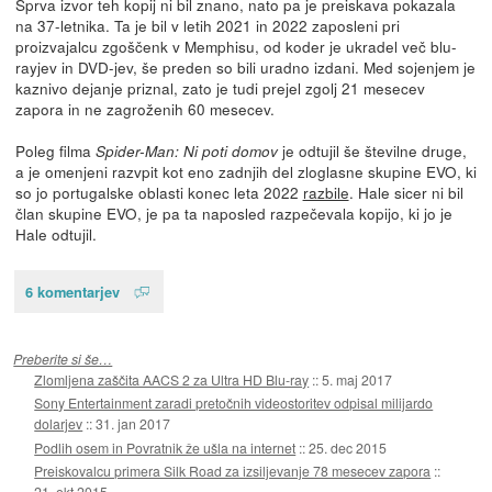
Sprva izvor teh kopij ni bil znano, nato pa je preiskava pokazala
na 37-letnika. Ta je bil v letih 2021 in 2022 zaposleni pri
proizvajalcu zgoščenk v Memphisu, od koder je ukradel več blu-
rayjev in DVD-jev, še preden so bili uradno izdani. Med sojenjem je
kaznivo dejanje priznal, zato je tudi prejel zgolj 21 mesecev
zapora in ne zagroženih 60 mesecev.
Poleg filma
je odtujil še številne druge,
Spider-Man: Ni poti domov
a je omenjeni razvpit kot eno zadnjih del zloglasne skupine EVO, ki
so jo portugalske oblasti konec leta 2022
razbile
. Hale sicer ni bil
član skupine EVO, je pa ta naposled razpečevala kopijo, ki jo je
Hale odtujil.
6 komentarjev
Preberite si še…
Zlomljena zaščita AACS 2 za Ultra HD Blu-ray
::
5. maj 2017
Sony Entertainment zaradi pretočnih videostoritev odpisal milijardo
dolarjev
::
31. jan 2017
Podlih osem in Povratnik že ušla na internet
::
25. dec 2015
Preiskovalcu primera Silk Road za izsiljevanje 78 mesecev zapora
::
21. okt 2015