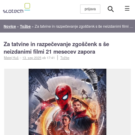
☰
Novice
»
Tožbe
»
Za tatvine in razpečevanje zgoščenk s še neizdanimi filmi 21 mesecev zapora
Za tatvine in razpečevanje zgoščenk s še
neizdanimi filmi 21 mesecev zapora
Matej Huš
::
13. sep 2025
ob 17:41
Tožbe