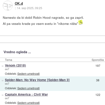
OK.d
::
14. sep 2025, 09:25
Namesto da bi dobil Robin Hood nagrado, so ga zaprli.
AI pa veselo krade po vsem svetu in "nikome ništa"
Vredno ogleda ...
Tema
Sporočila
»
Venom (2018)
197
oo7
Oddelek:
Sedem umetnosti
»
Spider-Man: No Way Home [Spider-Man 3]
38
oo7
Oddelek:
Sedem umetnosti
»
Captain America : Civil War
122
oo7
Oddelek:
Sedem umetnosti