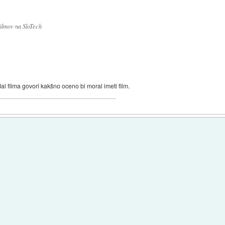
filmov na SloTech
al filma govori kakšno oceno bi moral imeti film.