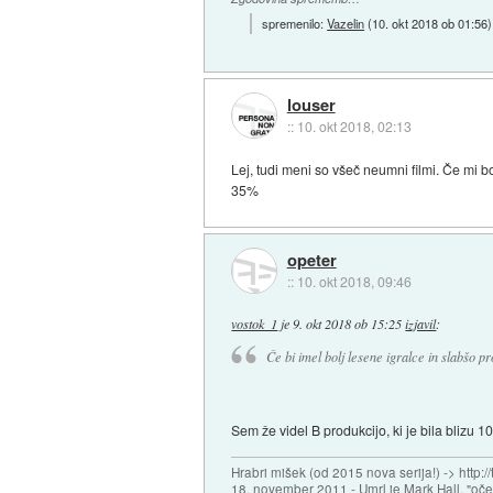
spremenilo:
Vazelin
(
10. okt 2018 ob 01:56
)
louser
::
10. okt 2018, 02:13
Lej, tudi meni so všeč neumni filmi. Če mi 
35%
opeter
::
10. okt 2018, 09:46
vostok_1
je
9. okt 2018 ob 15:25
izjavil
:
Če bi imel bolj lesene igralce in slabšo pr
Sem že videl B produkcijo, ki je bila blizu 10
Hrabri mišek (od 2015 nova serija!) -> http:/
18. november 2011 - Umrl je Mark Hall, "oč