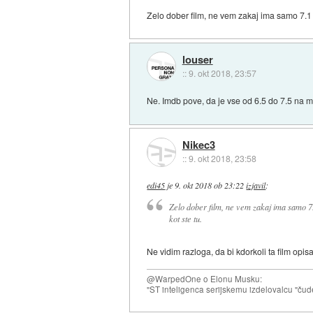
Zelo dober film, ne vem zakaj ima samo 7.1 
louser
::
9. okt 2018, 23:57
Ne. Imdb pove, da je vse od 6.5 do 7.5 na me
Nikec3
::
9. okt 2018, 23:58
edi45
je
9. okt 2018 ob 23:22
izjavil
:
Zelo dober film, ne vem zakaj ima samo 7
kot ste tu.
Ne vidim razloga, da bi kdorkoli ta film op
@WarpedOne o Elonu Musku:
"ST inteligenca serijskemu izdelovalcu "čud