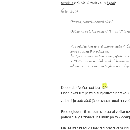
vostok_1
je
9. okt 2018 ob 15:25
izjavil
:
8/10?
Oprosti, amapk...retard alert!
Očitno ne veš, kaj pomeni "8", ne "/" in n
V resnici ta film se vrti okgrog slabe 4. Če
torej v rangu B produkcije.
Že 4 je sramotno velika ocena, glede na to
9-10. Če smatramo kakršnokoli linearnost
od aliens. A v resnici bi ta filem uporablj
Dober dan/večer tudi tebi
Ocenjevati film je zelo subjektivne narave.
zato mi je pač všeč (čeprav sem upal na več
Pred ogledom filma sem si prebral veliko rev
potem glej ga zlomka, na imdb pa folk ocenj
Mal se mi tud zdi da folk rad pretirava te dn