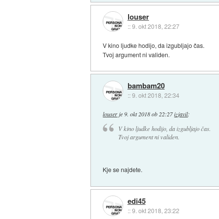
louser
::
9. okt 2018, 22:27
V kino ljudke hodijo, da izgubljajo čas.
Tvoj argument ni validen.
bambam20
::
9. okt 2018, 22:34
louser
je
9. okt 2018 ob 22:27
izjavil
:
V kino ljudke hodijo, da izgubljajo čas.
Tvoj argument ni validen.
Kje se najdete.
edi45
::
9. okt 2018, 23:22