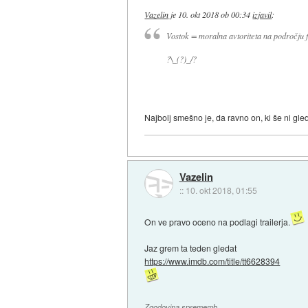
Vazelin
je
10. okt 2018 ob 00:34
izjavil
:
Vostok = moralna avtoriteta na področju 
?\_(?)_/?
Najbolj smešno je, da ravno on, ki še ni gled
Vazelin
::
10. okt 2018, 01:55
On ve pravo oceno na podlagi trailerja.
Jaz grem ta teden gledat
https://www.imdb.com/title/tt6628394
Zgodovina sprememb…