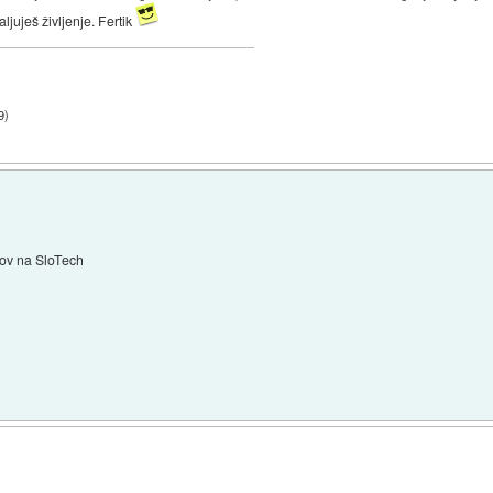
ljuješ življenje. Fertik
9
)
mov na SloTech