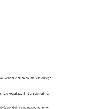
mov. Venom je slučajno imel vse od tega
nižje kot pri zadnjih transofrmerjih a
 je običajno všeč) samo na podlagi mnenj