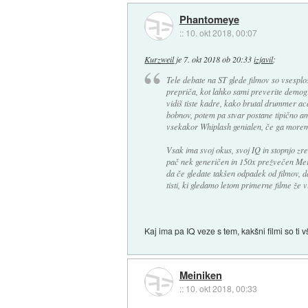
Phantomeye
::
10. okt 2018, 00:07
Kurzweil
je
7. okt 2018 ob 20:33
izjavil
:
Tele debate na ST glede filmov so vsesploš
prepriča, kot lahko sami preverite demogr
vidiš tiste kadre, kako brutal drummer aca
bobnov, potem pa stvar postane tipično am
vsekakor Whiplash genialen, če ga morem
Vsak ima svoj okus, svoj IQ in stopnjo z
pač nek generičen in 150x prežvečen Mer
da če gledate takšen odpadek od filmov, da
tisti, ki gledamo letom primerne filme že vi
Kaj ima pa IQ veze s tem, kakšni filmi so ti 
Meiniken
::
10. okt 2018, 00:33