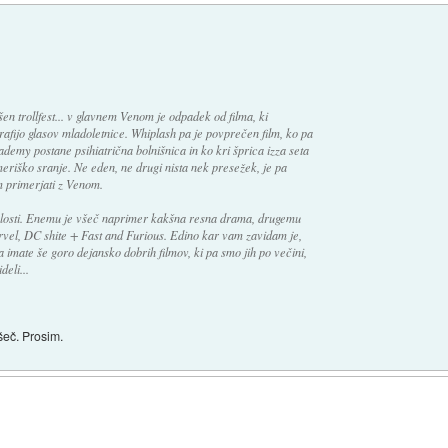
en trollfest... v glavnem Venom je odpadek od filma, ki
afijo glasov mladoletnice. Whiplash pa je povprečen film, ko pa
demy postane psihiatrična bolnišnica in ko kri šprica izza seta
eriško sranje. Ne eden, ne drugi nista nek presežek, je pa
 primerjati z Venom.
relosti. Enemu je všeč naprimer kakšna resna drama, drugemu
vel, DC shite + Fast and Furious. Edino kar vam zavidam je,
 imate še goro dejansko dobrih filmov, ki pa smo jih po večini,
deli...
všeč. Prosim.