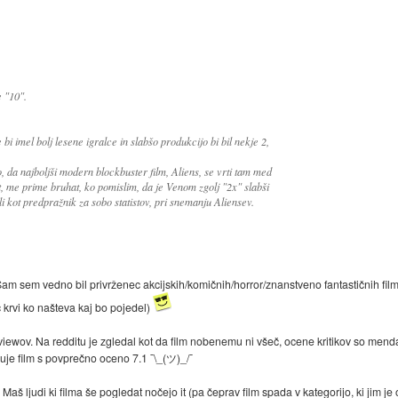
e "10".
 bi imel bolj lesene igralce in slabšo produkcijo bi bil nekje 2,
, da najboljši modern blockbuster film, Aliens, se vrti tam med
, me prime bruhat, ko pomislim, da je Venom zgolj "2x" slabši
ali kot predpražnik za sobo statistov, pri snemanju Aliensev.
 Sam sem vedno bil privrženec akcijskih/komičnih/horror/znanstveno fantastičnih fil
 krvi ko našteva kaj bo pojedel)
iewov. Na redditu je zgledal kot da film nobenemu ni všeč, ocene kritikov so menda 
uje film s povprečno oceno 7.1 ¯\_(ツ)_/¯
i. Maš ljudi ki filma še pogledat nočejo it (pa čeprav film spada v kategorijo, ki jim