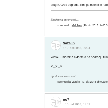
drugih. Greš pogledat film, ga oceniš in nada
Zgodovina sprememb…
spremenilo:
Meiniken
(
10. okt 2018 ob 00:3
Vazelin
::
10. okt 2018, 00:34
Vostok = moralna avtoriteta na področju fil
?\_(?)_/?
Zgodovina sprememb…
spremenilo:
Vazelin
(
10. okt 2018 ob 00:35
)
oo7
::
10. okt 2018, 01:32