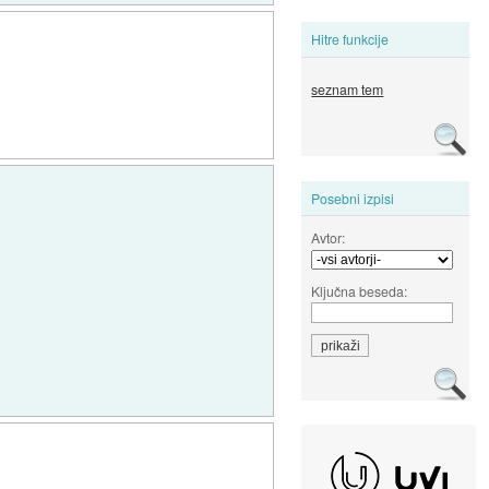
Hitre funkcije
seznam tem
Posebni izpisi
Avtor:
Ključna beseda: