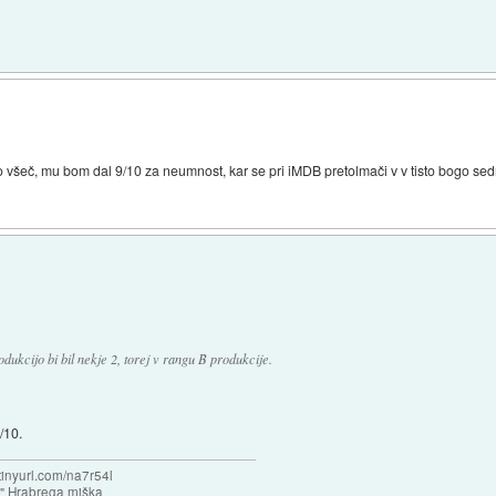
bo všeč, mu bom dal 9/10 za neumnost, kar se pri iMDB pretolmači v v tisto bogo sed
odukcijo bi bil nekje 2, torej v rangu B produkcije.
/10.
/tinyurl.com/na7r54l
e" Hrabrega miška