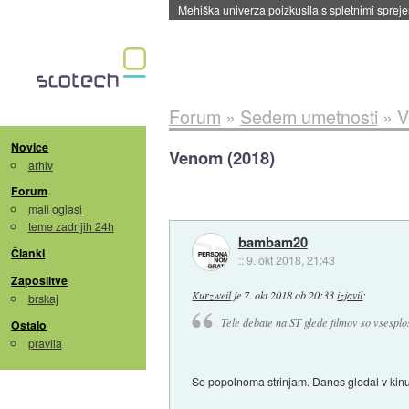
Evropska vesoljska agencija razvija svojo rak
Forum
»
Sedem umetnosti
»
V
Novice
Venom (2018)
arhiv
Forum
mali oglasi
teme zadnjih 24h
bambam20
Članki
::
9. okt 2018, 21:43
Zaposlitve
Kurzweil
je
7. okt 2018 ob 20:33
izjavil
:
brskaj
Tele debate na ST glede filmov so vsesploš
Ostalo
pravila
Se popolnoma strinjam. Danes gledal v kin