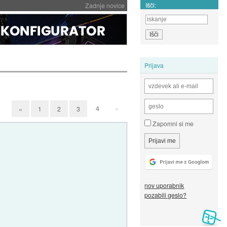
Išči:
Zadnje novice
Prijava
4
»
«
1
2
3
Zapomni si me
nov uporabnik
pozabili geslo?