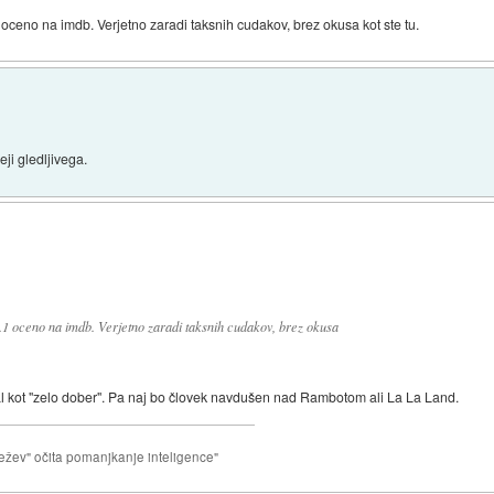
oceno na imdb. Verjetno zaradi taksnih cudakov, brez okusa kot ste tu.
ji gledljivega.
.1 oceno na imdb. Verjetno zaradi taksnih cudakov, brez okusa
isal kot "zelo dober". Pa naj bo človek navdušen nad Rambotom ali La La Land.
ežev" očita pomanjkanje inteligence"