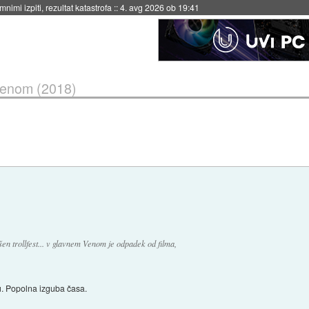
eto za večkratno uporabo
::
4. avg 2026 ob 19:41
enom (2018)
en trollfest... v glavnem Venom je odpadek od filma,
u. Popolna izguba časa.