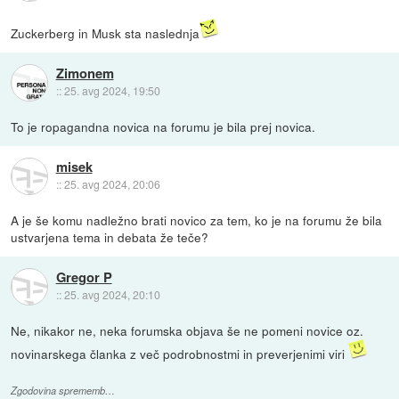
Zuckerberg in Musk sta naslednja
Zimonem
::
25. avg 2024, 19:50
To je ropagandna novica na forumu je bila prej novica.
misek
::
25. avg 2024, 20:06
A je še komu nadležno brati novico za tem, ko je na forumu že bila
ustvarjena tema in debata že teče?
Gregor P
::
25. avg 2024, 20:10
Ne, nikakor ne, neka forumska objava še ne pomeni novice oz.
novinarskega članka z več podrobnostmi in preverjenimi viri
Zgodovina sprememb…