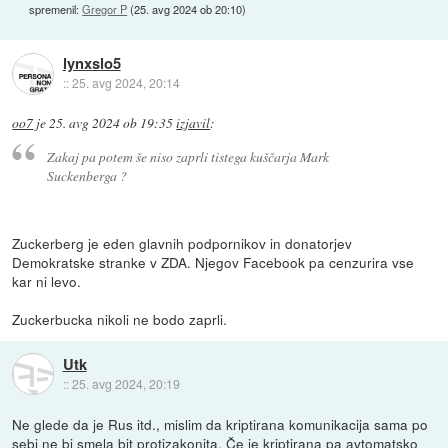
spremenil:
Gregor P
(
25. avg 2024 ob 20:10
)
lynxslo5
::
25. avg 2024, 20:14
oo7
je
25. avg 2024 ob 19:35
izjavil
:
Zakaj pa potem še niso zaprli tistega kuščarja Mark
Suckenberga ?
Zuckerberg je eden glavnih podpornikov in donatorjev
Demokratske stranke v ZDA. Njegov Facebook pa cenzurira vse
kar ni levo.
Zuckerbucka nikoli ne bodo zaprli.
Utk
::
25. avg 2024, 20:19
Ne glede da je Rus itd., mislim da kriptirana komunikacija sama po
sebi ne bi smela bit protizakonita. Če je kriptirana pa avtomatsko