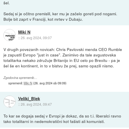
šel.
Sedaj si je očitno premislil, ker mu je začelo goreti pod nogami.
Bolje bit zaprt v Franciji, kot mrtev v Dubaju.
Miki N
::
26. avg 2024, 09:07
V drugih povezanih novicah: Chris Pavlovski menda CEO Rumble
je zapustil Evropo "just in case". Zanimivo da tale avgustovska
totalitarka nekako združuje Britanijo in EU celo po Brexitu - pa je
šel še en kontinent, in to v bistvu že prej, samo opazili nismo.
Zgodovina sprememb…
spremenil:
Miki N
(
26. avg 2024 ob 09:09
)
Veliki_Blek
::
26. avg 2024, 09:47
To kar se dogaja sedaj v Evropi je dokaz, da so t.i. liberalci ravno
tako totalitarni in nedemokratični kot fašisti ali komunisti.