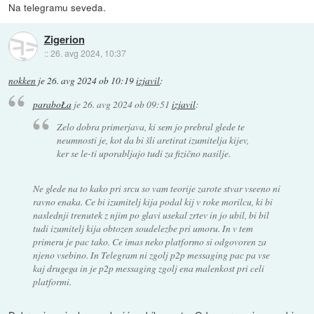
Na telegramu seveda.
Zigerion
::
26. avg 2024, 10:37
nokken
je
26. avg 2024 ob 10:19
izjavil
:
paraboŁa
je
26. avg 2024 ob 09:51
izjavil
:
Zelo dobra primerjava, ki sem jo prebral glede te
neumnosti je, kot da bi šli aretirat izumitelja kijev,
ker se le-ti uporabljajo tudi za fizično nasilje.
Ne glede na to kako pri srcu so vam teorije zarote stvar vseeno ni
ravno enaka. Ce bi izumitelj kija podal kij v roke morilcu, ki bi
naslednji trenutek z njim po glavi usekal zrtev in jo ubil, bi bil
tudi izumitelj kija obtozen soudelezbe pri umoru. In v tem
primeru je pac tako. Ce imas neko platformo si odgovoren za
njeno vsebino. In Telegram ni zgolj p2p messaging pac pa vse
kaj drugega in je p2p messaging zgolj ena malenkost pri celi
platformi.