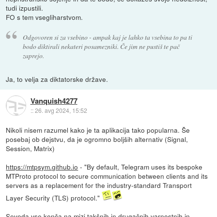
tudi izpustili.
FO s tem vsegliharstvom.
Odgovoren si za vsebino - ampak kaj je lahko ta vsebina to pa ti
bodo diktirali nekateri posamezniki. Če jim ne pustiš te pač
zaprejo.
Ja, to velja za diktatorske države.
Vanquish4277
::
26. avg 2024, 15:52
Nikoli nisem razumel kako je ta aplikacija tako popularna. Še
posebaj ob dejstvu, da je ogromno boljših alternativ (Signal,
Session, Matrix)
https://mtpsym.github.io
- "By default, Telegram uses its bespoke
MTProto protocol to secure communication between clients and its
servers as a replacement for the industry-standard Transport
Layer Security (TLS) protocol."
Seveda vse konča na mizi takšnih in drugačnih varnostnih in