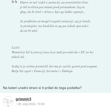
Durov ni nič vedel o aretaciji, na teroristično listo
je bil uvrščen par minut pred pristankom. Saj ni
glup, da bi letel v državo, kjer ga lahko zaprejo...
Se praktično ni mogel izogniti aretaciji, saj je letalo
že pristajalo, na letališču so ga pa čakali specialci,
da ne bi ušel.
Lažeš.
Wanted je bil že precej časa in je tudi povedal da v EU ne bo
nikoli šel.
Sedaj si je očitno premislil, ker mu je začelo goreti pod nogami.
Bolje bit zaprt v Franciji, kot mrtev v Dubaju.
Na kateri uradni strani si ti prišel do tega podatka?
grimmir3
::
26. avg 2024, 10:33