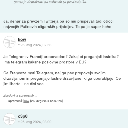
zmagajo demokrati na volitvah za predsednika.
Ja, denar za prevzem Twitterja pa so mu prispevali tudi otroci
najvecjih Putinovih oligarskih prijateljev. To pa je super hehe.
kow
::
26. avg 2024, 07:53
Je Telegram v Franciji prepovedan? Zakaj bi preganjali lastnika?
Ima telegram kaksne poslovne prostore v EU?
Ce Francoze moti Telegram, naj ga pac prepovejo svojim
drzavljanom in preganjajo lastne drzavljane, ki ga uporabljajo. Ce
jim liberte - ne disi vec.
Zgodovina sprememb…
spremenil:
kow
(
26. avg 2024 ob 07:56
)
c3p0
::
26. avg 2024, 08:00