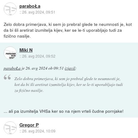
paraboŁa
::
26. avg 2024, 09:51
Zelo dobra primerjava, ki sem jo prebral glede te neumnosti je, kot
da bi šli aretirat izumitelja kijev, ker se le-ti uporabljajo tudi za
fizično nasilje.
Miki N
::
26. avg 2024, 09:52
paraboŁa
je
26. avg 2024 ob 09:51
izjavil
:
Zelo dobra primerjava, ki sem jo prebral glede te neumnosti je,
kot da bi šli aretirat izumitelja kijev, ker se le-ti uporabljajo tudi
za fizično nasilje.
... ali pa izumitelja VHSa ker so na njem vrteli čudne pornjake!
Gregor P
::
26. avg 2024, 10:09