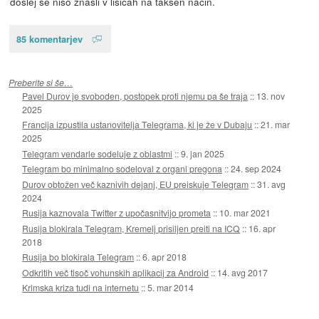
doslej še niso znašli v lisicah na takšen način.
85 komentarjev
Preberite si še…
Pavel Durov je svoboden, postopek proti njemu pa še traja
::
13. nov
2025
Francija izpustila ustanovitelja Telegrama, ki je že v Dubaju
::
21. mar
2025
Telegram vendarle sodeluje z oblastmi
::
9. jan 2025
Telegram bo minimalno sodeloval z organi pregona
::
24. sep 2024
Durov obtožen več kaznivih dejanj, EU preiskuje Telegram
::
31. avg
2024
Rusija kaznovala Twitter z upočasnitvijo prometa
::
10. mar 2021
Rusija blokirala Telegram, Kremelj prisiljen preiti na ICQ
::
16. apr
2018
Rusija bo blokirala Telegram
::
6. apr 2018
Odkritih več tisoč vohunskih aplikacij za Android
::
14. avg 2017
Krimska kriza tudi na internetu
::
5. mar 2014