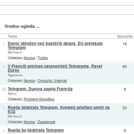
Vredno ogleda ...
Tema
Sporočila
»
Durov obtožen več kaznivih dejanj, EU preiskuje
16
Telegram
McHusch
Oddelek:
Novice
/
Tožbe
»
V Franciji aretiran ustanovitelj Telegrama, Pavel
85
Durov
Aggressor
Oddelek:
Novice
/
Omrežja / internet
⊘
Telegram: Durova zaprla Francija
8
Ajinca
Oddelek:
Problemi človeštva
»
Rusija blokirala Telegram, Kremelj prisiljen preiti na
20
ICQ
McHusch
Oddelek:
Novice
/
Zasebnost
»
Rusija bo blokirala Telegram
9