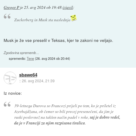
Gregor P
je
25. avg 2024 ob 19:48
izjavil
:
Zuckerberg in Musk sta naslednja
Musk je že vse preselil v Teksas, kjer te zakoni ne veljajo.
Zgodovina sprememb…
spremenilo:
Tene
(
26. avg 2024 ob 20:44
)
sbawe64
::
26. avg 2024, 21:39
Iz novice:
39-letnega Durova so Francozi prijeli po tem, ko je priletel iz
Azerbajdžana, ob čemer so bili precej presenečeni, da jim je
ruski poslovnež na takšen način padel v roke,
saj je dobro vedel,
da je v Franciji za njim razpisana tiralica
.