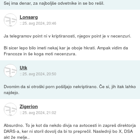
Sej ima denar, za najboljše odvetnike in se bo rešil.
Lonsarg
::
25. avg 2024, 20:46
Ja telegramov point ni v kriptiranosti, njegov point je v necenzuri.
Bi sicer lepo bilo imeti nekaj kar je oboje hkrati. Ampak vidim da
Francoze in še koga moti necenzura.
Utk
::
25. avg 2024, 20:50
Dvomim da si otroški porn pošiljajo nekriptirano. Če si, jih itak lahko
najdejo.
Zigerion
::
25. avg 2024, 21:02
Absurdno. To je kot da nekdo divja na avtocesti in zapreš direktorja
DARS-a, ker ni storil dovolj da bi to preprečil. Naslednji bo X, DSA
akt že melje..