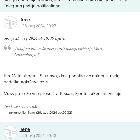
Telegram pošilja notificatione.
Tene
::
26. avg 2024, 20:27
oo7
je
25. avg 2024 ob 19:35
izjavil
:
Zakaj pa potem še niso zaprli tistega kuščarja Mark
Suckenberga ?
Ker Meta uboga US ustavo, daje podatke oblastem in meta
podatke oglaševalcem.
Musk pa je že vse preselil v Teksas, kjer te zakoni ne veljajo.
Zgodovina sprememb…
spremenilo:
Tene
(
26. avg 2024 ob 20:32
)
Tene
::
26. avg 2024, 20:43