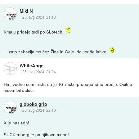
Miki N
::
25. avg 2024, 21:13
Kmalu pridejo tudi po SLotech.
... zato zabavljajmo čez Žide in Geje, dokler še lahko!
WhiteAngel
::
25. avg 2024, 21:24
Hm, vedno sem mislil, da je TG rusko propagandno orodje. Očitno
nisem bil daleč.
globoko grlo
::
25. avg 2024, 22:16
X je nasledn!
SUCKenberg je pa njihova mana!