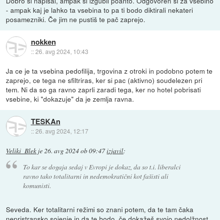
Dobro si napisal, ampak si izgubil poanto. Odgovoren si za vsebino
- ampak kaj je lahko ta vsebina to pa ti bodo diktirali nekateri
posamezniki. Če jim ne pustiš te pač zaprejo.
nokken
::
26. avg 2024, 10:43
Ja ce je ta vsebina pedofilija, trgovina z otroki in podobno potem te
zaprejo, ce tega ne sfiltriras, ker si pac (aktivno) soudelezen pri
tem. Ni da so ga ravno zaprli zaradi tega, ker no hotel pobrisati
vsebine, ki "dokazuje" da je zemlja ravna.
TESKAn
::
26. avg 2024, 12:17
Veliki_Blek
je
26. avg 2024 ob 09:47
izjavil
:
To kar se dogaja sedaj v Evropi je dokaz, da so t.i. liberalci
ravno tako totalitarni in nedemokratični kot fašisti ali
komunisti.
Seveda. Ker totalitarni režimi so znani potem, da te tam čaka
nepristransko sojenje in da te bodo, če dokažeš svojo nedolžnost,