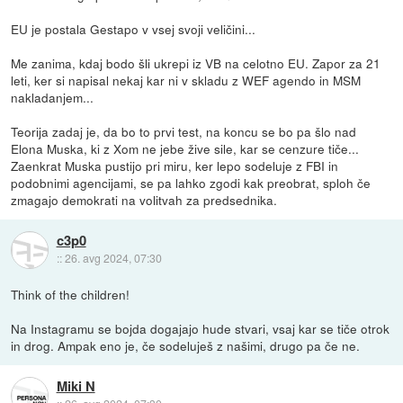
EU je postala Gestapo v vsej svoji veličini...
Me zanima, kdaj bodo šli ukrepi iz VB na celotno EU. Zapor za 21
leti, ker si napisal nekaj kar ni v skladu z WEF agendo in MSM
nakladanjem...
Teorija zadaj je, da bo to prvi test, na koncu se bo pa šlo nad
Elona Muska, ki z Xom ne jebe žive sile, kar se cenzure tiče...
Zaenkrat Muska pustijo pri miru, ker lepo sodeluje z FBI in
podobnimi agencijami, se pa lahko zgodi kak preobrat, sploh če
zmagajo demokrati na volitvah za predsednika.
c3p0
::
26. avg 2024, 07:30
Think of the children!
Na Instagramu se bojda dogajajo hude stvari, vsaj kar se tiče otrok
in drog. Ampak eno je, če sodeluješ z našimi, drugo pa če ne.
Miki N