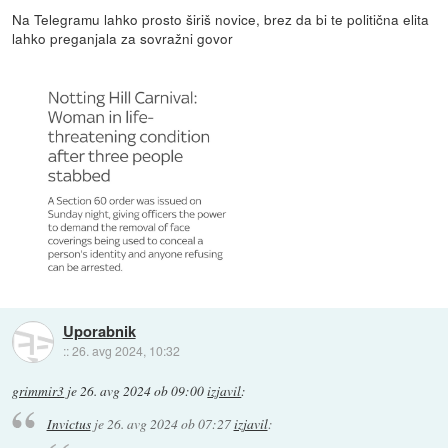
Na Telegramu lahko prosto širiš novice, brez da bi te politična elita
lahko preganjala za sovražni govor
Uporabnik
::
26. avg 2024, 10:32
grimmir3
je
26. avg 2024 ob 09:00
izjavil
:
Invictus
je
26. avg 2024 ob 07:27
izjavil
: