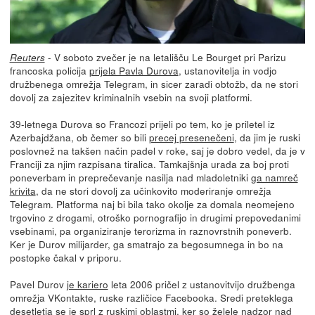
- V soboto zvečer je na letališču Le Bourget pri Parizu
Reuters
francoska policija
prijela Pavla Durova
, ustanovitelja in vodjo
družbenega omrežja Telegram, in sicer zaradi obtožb, da ne stori
dovolj za zajezitev kriminalnih vsebin na svoji platformi.
39-letnega Durova so Francozi prijeli po tem, ko je priletel iz
Azerbajdžana, ob čemer so bili
precej presenečeni
, da jim je ruski
poslovnež na takšen način padel v roke, saj je dobro vedel, da je v
Franciji za njim razpisana tiralica. Tamkajšnja urada za boj proti
poneverbam in preprečevanje nasilja nad mladoletniki
ga namreč
krivita
, da ne stori dovolj za učinkovito moderiranje omrežja
Telegram. Platforma naj bi bila tako okolje za domala neomejeno
trgovino z drogami, otroško pornografijo in drugimi prepovedanimi
vsebinami, pa organiziranje terorizma in raznovrstnih poneverb.
Ker je Durov milijarder, ga smatrajo za begosumnega in bo na
postopke čakal v priporu.
Pavel Durov
je kariero
leta 2006 pričel z ustanovitvijo družbenga
omrežja VKontakte, ruske različice Facebooka. Sredi preteklega
desetletja se je sprl z ruskimi oblastmi, ker so želele nadzor nad