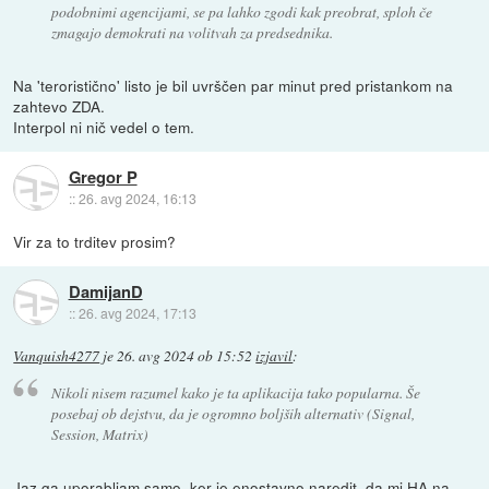
podobnimi agencijami, se pa lahko zgodi kak preobrat, sploh če
zmagajo demokrati na volitvah za predsednika.
Na 'teroristično' listo je bil uvrščen par minut pred pristankom na
zahtevo ZDA.
Interpol ni nič vedel o tem.
Gregor P
::
26. avg 2024, 16:13
Vir za to trditev prosim?
DamijanD
::
26. avg 2024, 17:13
Vanquish4277
je
26. avg 2024 ob 15:52
izjavil
:
Nikoli nisem razumel kako je ta aplikacija tako popularna. Še
posebaj ob dejstvu, da je ogromno boljših alternativ (Signal,
Session, Matrix)
Jaz ga uporabljam samo, ker je enostavno naredit, da mi HA na