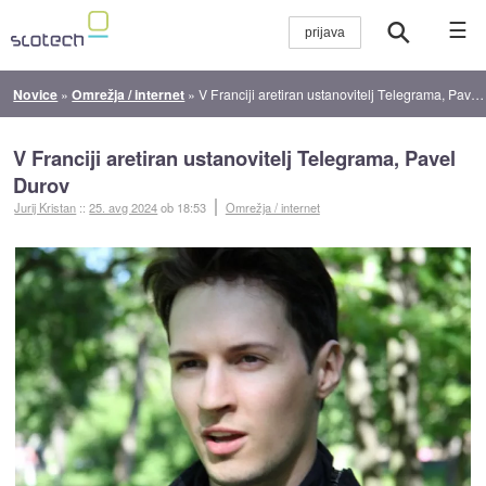
☰
Novice
»
Omrežja / internet
»
V Franciji aretiran ustanovitelj Telegrama, Pavel Durov
V Franciji aretiran ustanovitelj Telegrama, Pavel
Durov
Jurij Kristan
::
25. avg 2024
ob 18:53
Omrežja / internet