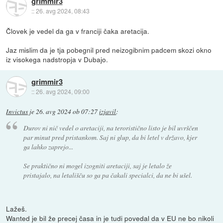
grimmir3
::
26. avg 2024, 08:43
Človek je vedel da ga v franciji čaka aretacija.
Jaz mislim da je tja pobegnil pred neizogibnim padcem skozi okno
iz visokega nadstropja v Dubajo.
grimmir3
::
26. avg 2024, 09:00
Invictus
je
26. avg 2024 ob 07:27
izjavil
:
Durov ni nič vedel o aretaciji, na teroristično listo je bil uvrščen
par minut pred pristankom. Saj ni glup, da bi letel v državo, kjer
ga lahko zaprejo...
Se praktično ni mogel izogniti aretaciji, saj je letalo že
pristajalo, na letališču so ga pa čakali specialci, da ne bi ušel.
Lažeš.
Wanted je bil že precej časa in je tudi povedal da v EU ne bo nikoli