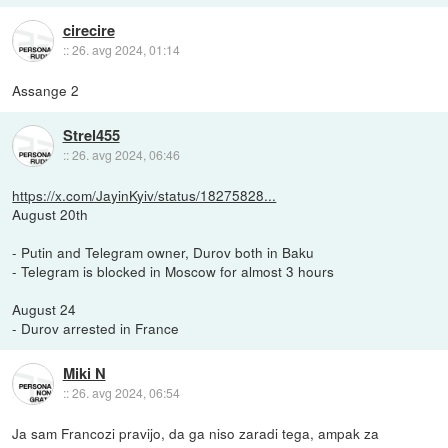
cirecire
::
26. avg 2024, 01:14
Assange 2
Strel455
::
26. avg 2024, 06:46
https://x.com/JayinKyiv/status/18275828...
August 20th
- Putin and Telegram owner, Durov both in Baku
- Telegram is blocked in Moscow for almost 3 hours
August 24
- Durov arrested in France
Miki N
::
26. avg 2024, 06:54
Ja sam Francozi pravijo, da ga niso zaradi tega, ampak za