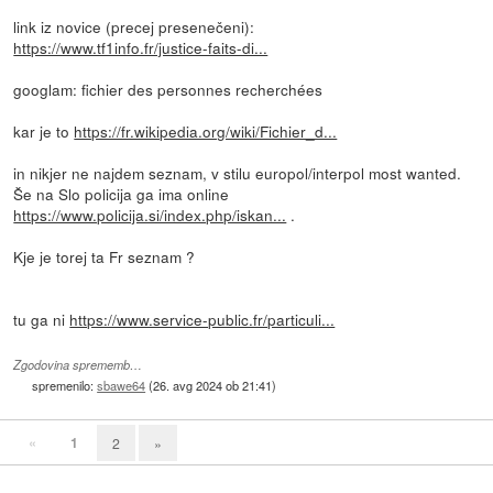
link iz novice (precej presenečeni):
https://www.tf1info.fr/justice-faits-di...
googlam: fichier des personnes recherchées
kar je to
https://fr.wikipedia.org/wiki/Fichier_d...
in nikjer ne najdem seznam, v stilu europol/interpol most wanted.
Še na Slo policija ga ima online
https://www.policija.si/index.php/iskan...
.
Kje je torej ta Fr seznam ?
tu ga ni
https://www.service-public.fr/particuli...
Zgodovina sprememb…
spremenilo:
sbawe64
(
26. avg 2024 ob 21:41
)
«
1
2
»