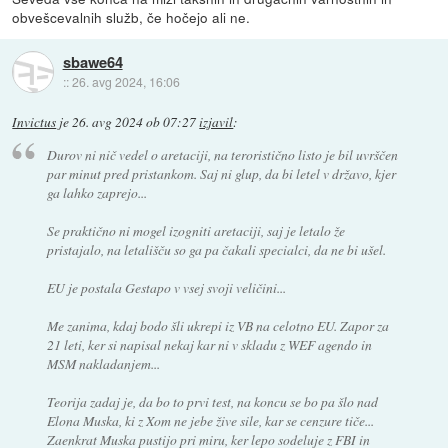
obvešcevalnih služb, če hočejo ali ne.
sbawe64
::
26. avg 2024, 16:06
Invictus
je
26. avg 2024 ob 07:27
izjavil
:
Durov ni nič vedel o aretaciji, na teroristično listo je bil uvrščen
par minut pred pristankom. Saj ni glup, da bi letel v državo, kjer
ga lahko zaprejo...
Se praktično ni mogel izogniti aretaciji, saj je letalo že
pristajalo, na letališču so ga pa čakali specialci, da ne bi ušel.
EU je postala Gestapo v vsej svoji veličini...
Me zanima, kdaj bodo šli ukrepi iz VB na celotno EU. Zapor za
21 leti, ker si napisal nekaj kar ni v skladu z WEF agendo in
MSM nakladanjem...
Teorija zadaj je, da bo to prvi test, na koncu se bo pa šlo nad
Elona Muska, ki z Xom ne jebe žive sile, kar se cenzure tiče...
Zaenkrat Muska pustijo pri miru, ker lepo sodeluje z FBI in