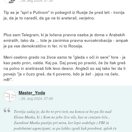
::
26. avg 2024, 07:30
Tip se je "sprl s Putinom" in pobegnil iz Rusije že pred leti - ironija
ja, da je to naredil, da ga ne bi areterali, verjetno.
Plus sam Telegram, ki je ločena pravna oseba je doma v Arabskih
emiratih, tako da ... tole je zanimiva pravna euroakrobacija - ampak
je pa vse demokratično in fer, ni to Roosija.
Meni osebno gredo na živce samo te "gleda v oči in sere" fore - ja
kao pedo pron, valda. Kaj pa. Daj povej po pravici, če že itak greš
na polno in aretiravaš folk levo desno. Angleži so saj tako fer da ti
povejo "ja v čuzo greš, da ti povemo, kdo je šef - jajca na čelo,
m8!".
Master_Yoda
::
26. avg 2024, 07:49
Teorija zadaj je, da bo to prvi test, na koncu se bo pa šlo nad
Elona Muska, ki z Xom ne jebe žive sile, kar se cenzure tiče...
Zaenkrat Muska pustijo pri miru, ker lepo sodeluje z FBI in
podobnimi agencijami, se pa lahko zgodi kak preobrat, sploh če