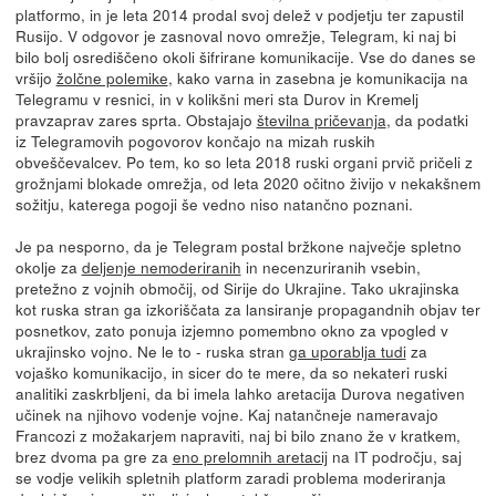
platformo, in je leta 2014 prodal svoj delež v podjetju ter zapustil
Rusijo. V odgovor je zasnoval novo omrežje, Telegram, ki naj bi
bilo bolj osrediščeno okoli šifrirane komunikacije. Vse do danes se
vršijo
žolčne polemike
, kako varna in zasebna je komunikacija na
Telegramu v resnici, in v kolikšni meri sta Durov in Kremelj
pravzaprav zares sprta. Obstajajo
številna pričevanja
, da podatki
iz Telegramovih pogovorov končajo na mizah ruskih
obveščevalcev. Po tem, ko so leta 2018 ruski organi prvič pričeli z
grožnjami blokade omrežja, od leta 2020 očitno živijo v nekakšnem
sožitju, katerega pogoji še vedno niso natančno poznani.
Je pa nesporno, da je Telegram postal bržkone največje spletno
okolje za
deljenje nemoderiranih
in necenzuriranih vsebin,
pretežno z vojnih območij, od Sirije do Ukrajine. Tako ukrajinska
kot ruska stran ga izkoriščata za lansiranje propagandnih objav ter
posnetkov, zato ponuja izjemno pomembno okno za vpogled v
ukrajinsko vojno. Ne le to - ruska stran
ga uporablja tudi
za
vojaško komunikacijo, in sicer do te mere, da so nekateri ruski
analitiki zaskrbljeni, da bi imela lahko aretacija Durova negativen
učinek na njihovo vodenje vojne. Kaj natančneje nameravajo
Francozi z možakarjem napraviti, naj bi bilo znano že v kratkem,
brez dvoma pa gre za
eno prelomnih aretacij
na IT področju, saj
se vodje velikih spletnih platform zaradi problema moderiranja