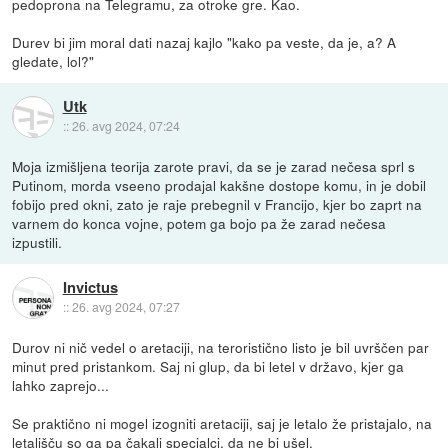
pedoprona na Telegramu, za otroke gre. Kao.
Durev bi jim moral dati nazaj kajlo "kako pa veste, da je, a? A
gledate, lol?"
Utk
::
26. avg 2024, 07:24
Moja izmišljena teorija zarote pravi, da se je zarad nečesa sprl s
Putinom, morda vseeno prodajal kakšne dostope komu, in je dobil
fobijo pred okni, zato je raje prebegnil v Francijo, kjer bo zaprt na
varnem do konca vojne, potem ga bojo pa že zarad nečesa
izpustili.
Invictus
::
26. avg 2024, 07:27
Durov ni nič vedel o aretaciji, na teroristično listo je bil uvrščen par
minut pred pristankom. Saj ni glup, da bi letel v državo, kjer ga
lahko zaprejo...
Se praktično ni mogel izogniti aretaciji, saj je letalo že pristajalo, na
letališču so ga pa čakali specialci, da ne bi ušel.