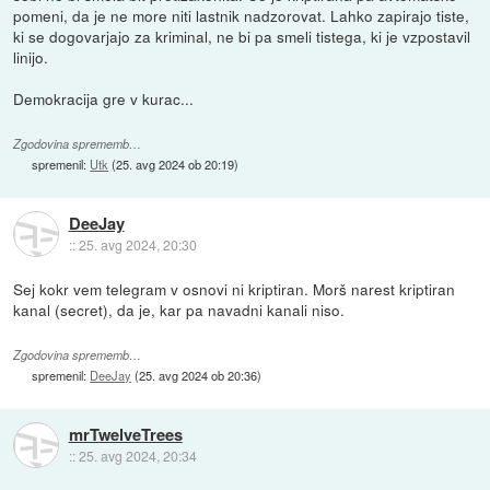
pomeni, da je ne more niti lastnik nadzorovat. Lahko zapirajo tiste,
ki se dogovarjajo za kriminal, ne bi pa smeli tistega, ki je vzpostavil
linijo.
Demokracija gre v kurac...
Zgodovina sprememb…
spremenil:
Utk
(
25. avg 2024 ob 20:19
)
DeeJay
::
25. avg 2024, 20:30
Sej kokr vem telegram v osnovi ni kriptiran. Morš narest kriptiran
kanal (secret), da je, kar pa navadni kanali niso.
Zgodovina sprememb…
spremenil:
DeeJay
(
25. avg 2024 ob 20:36
)
mrTwelveTrees
::
25. avg 2024, 20:34