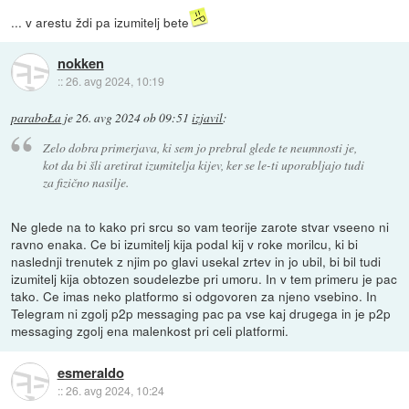
... v arestu ždi pa izumitelj bete
nokken
::
26. avg 2024, 10:19
paraboŁa
je
26. avg 2024 ob 09:51
izjavil
:
Zelo dobra primerjava, ki sem jo prebral glede te neumnosti je,
kot da bi šli aretirat izumitelja kijev, ker se le-ti uporabljajo tudi
za fizično nasilje.
Ne glede na to kako pri srcu so vam teorije zarote stvar vseeno ni
ravno enaka. Ce bi izumitelj kija podal kij v roke morilcu, ki bi
naslednji trenutek z njim po glavi usekal zrtev in jo ubil, bi bil tudi
izumitelj kija obtozen soudelezbe pri umoru. In v tem primeru je pac
tako. Ce imas neko platformo si odgovoren za njeno vsebino. In
Telegram ni zgolj p2p messaging pac pa vse kaj drugega in je p2p
messaging zgolj ena malenkost pri celi platformi.
esmeraldo
::
26. avg 2024, 10:24