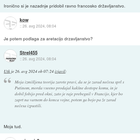
Ironično si je nazadnje pridobil ravno francosko državljanstvo.
kow
::
26. avg 2024, 08:04
Je potem podlaga za aretacijo drzavljanstvo?
Strel455
::
26. avg 2024, 08:04
Utk
je
26. avg 2024 ob 07:24
izjavil
:
Moja izmišljena teorija zarote pravi, da se je zarad nečesa sprl s
Putinom, morda vseeno prodajal kakšne dostope komu, in je
dobil fobijo pred okni, zato je raje prebegnil v Francijo, kjer bo
zaprt na varnem do konca vojne, potem ga bojo pa že zarad
nečesa izpustili.
Moja tud.