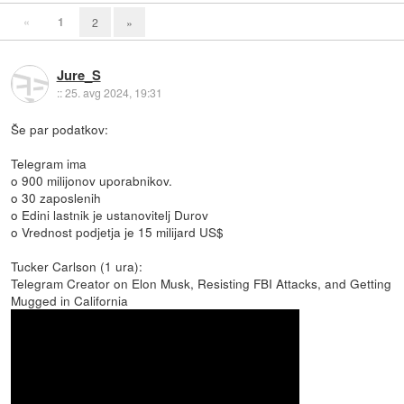
«
1
2
»
Jure_S
::
25. avg 2024, 19:31
Še par podatkov:
Telegram ima
o 900 milijonov uporabnikov.
o 30 zaposlenih
o Edini lastnik je ustanovitelj Durov
o Vrednost podjetja je 15 milijard US$
Tucker Carlson (1 ura):
Telegram Creator on Elon Musk, Resisting FBI Attacks, and Getting
Mugged in California