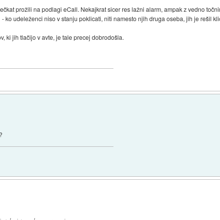
ečkat prožili na podlagi eCall. Nekajkrat sicer res lažni alarm, ampak z vedno točn
- ko udeleženci niso v stanju poklicati, niti namesto njih druga oseba, jih je rešil kl
i jih tlačijo v avte, je tale precej dobrodošla.
j?