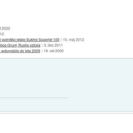
kt 2022
012
i potniško letalo Sukhoi Superjet 100
::
10. maj 2012
os-Grunt, Rusija vztraja
::
3. dec 2011
 avtomobile do leta 2009
::
19. okt 2005