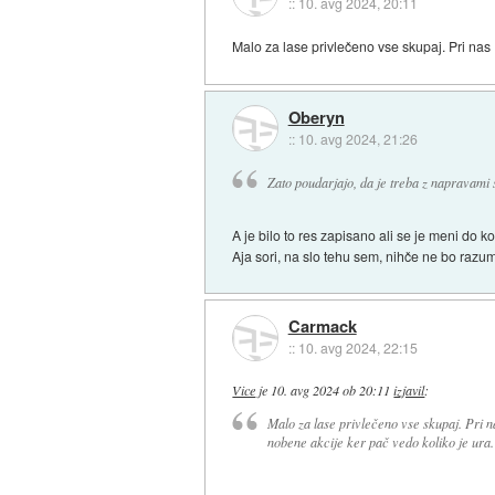
::
10. avg 2024, 20:11
Malo za lase privlečeno vse skupaj. Pri nas 
Oberyn
::
10. avg 2024, 21:26
Zato poudarjajo, da je treba z napravami 
A je bilo to res zapisano ali se je meni do 
Aja sori, na slo tehu sem, nihče ne bo razum
Carmack
::
10. avg 2024, 22:15
Vice
je
10. avg 2024 ob 20:11
izjavil
:
Malo za lase privlečeno vse skupaj. Pri n
nobene akcije ker pač vedo koliko je ura.