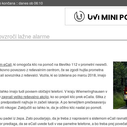
s ob 06:09
ovzroči lažne alarme
em eCall
, ki omogoča klic na pomoč na številko 112 v prometni nesreči.
tkovno povezavo z reševalnim centrom, če se zgodi hujša prometna
li sovoznika z reševalci. Vozila, ki so izdelana po marcu 2018, imajo
lahko imajo tudi povsem običajni telefoni. V kraju Wiemeringhausen v
0
zagnali veliko reševalno akcijo
, ko so prejeli klic prek eCalla. Stika z
o predpostavili najhuje in začeli iskanje. A po temeljitem prečesavanju
rili nikogar. Zaključili so lahko le, da je očitno klic nastal po pomoti.
komu padel iz žepa. Zato poudarjajo, da je treba z napravami s sistemom eCall ravna
er predlaga, da se eCall uvede tudi v vse pametne telefone, a bo treba prej povečati