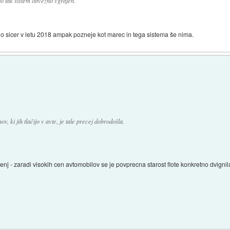
jo tak sistem obvezno vgrajen.
no sicer v letu 2018 ampak pozneje kot marec in tega sistema še nima.
 ki jih tlačijo v avte, je tale precej dobrodošla.
ljenj - zaradi visokih cen avtomobilov se je povprecna starost flote konkretno dvigni