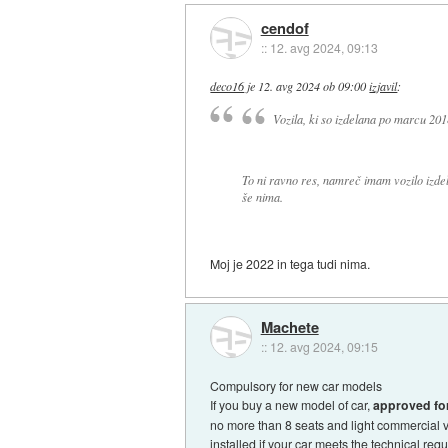
cendof
::
12. avg 2024, 09:13
deco16
je
12. avg 2024 ob 09:00
izjavil
:
Vozila, ki so izdelana po marcu 201
To ni ravno res, namreč imam vozilo izde
še nima.
Moj je 2022 in tega tudi nima.
Machete
::
12. avg 2024, 09:15
Compulsory for new car models
If you buy a new model of car,
approved fo
no more than 8 seats and light commercial veh
installed if your car meets the technical req