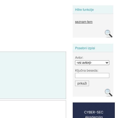
Hitre funkcije
seznam tem
Posebni izpisi
Avtor:
Ključna beseda: