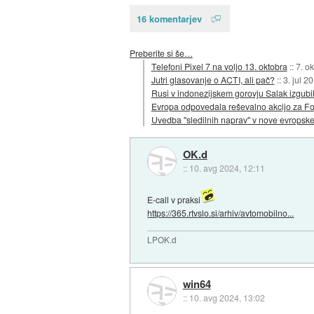
16 komentarjev
Preberite si še…
Telefoni Pixel 7 na voljo 13. oktobra
::
7. o
Jutri glasovanje o ACTI, ali pač?
::
3. jul 2
Rusi v indonezijskem gorovju Salak izgubil
Evropa odpovedala reševalno akcijo za Fob
Uvedba "sledilnih naprav" v nove evropske
OK.d
::
10. avg 2024, 12:11
E-call v praksi
https://365.rtvslo.si/arhiv/avtomobilno...
LPOK.d
win64
::
10. avg 2024, 13:02