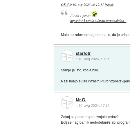
OK.d
je
10. avg 2024 ob 12:11
izjavil
:
E-call v praksi
https://365.rtvslo.si/arhiv/avtomobilno...
Malo ne-relevantno glede na to, da je prispe
starfotr
::
10. avg 2024, 13:31
Stanje je isto, kot je bilo.
Naši imajo eCall infrastrukturo vzpostavljen
Mr.G.
::
10. avg 2024, 17:31
Zakaj so problem proizvajalci avtov?
Bolj se nagibam k nedodelani/slabi program