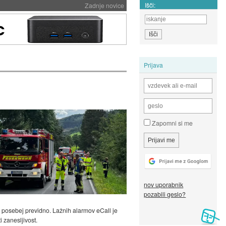
Išči:
Zadnje novice
Prijava
Zapomni si me
nov uporabnik
pozabili geslo?
ti posebej previdno. Lažnih alarmov eCall je
 zanesljivost.