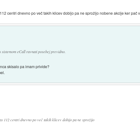
112 centri dnevno po več takih klicev dobijo pa ne sprožijo nobene akcije ker pač v
s sistemom eCall ravnati posebej previdno.
konca skisalo pa imam privide?
el.
as 112 centri dnevno po več takih klicev dobijo pa ne sprožijo