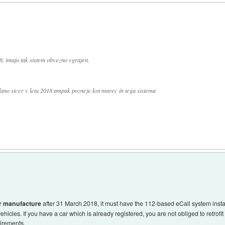
8, imajo tak sistem obvezno vgrajen.
lano sicer v letu 2018 ampak pozneje kot marec in tega sistema
r manufacture
after 31 March 2018, it must have the 112-based eCall system install
icles. If you have a car which is already registered, you are not obliged to retrofi
uirements.