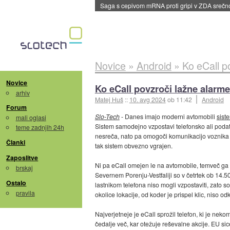
BMW v vozilih začel predvajati reklame
::
dane
Novice
»
Android
»
Ko eCall p
Novice
Ko eCall povzroči lažne alarme
arhiv
Matej Huš
::
10. avg 2024
ob 11:42
Android
Forum
Slo-Tech
- Danes imajo moderni avtomobili
sist
mali oglasi
Sistem samodejno vzpostavi telefonsko ali poda
teme zadnjih 24h
nesreča, nato pa omogoči komunikacijo voznika a
Članki
tak sistem obvezno vgrajen.
Zaposlitve
Ni pa eCall omejen le na avtomobile, temveč ga 
brskaj
Severnem Porenju-Vestfaliji so v četrtek ob 14.5
Ostalo
lastnikom telefona niso mogli vzpostaviti, zato s
pravila
okolice lokacije, od koder je prispel klic, niso odk
Najverjetneje je eCall sprožil telefon, ki je ne
čedalje več, kar otežuje reševalne akcije. EU sic