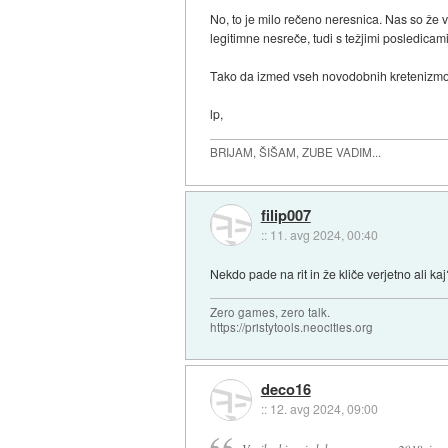
No, to je milo rečeno neresnica. Nas so že v
legitimne nesreče, tudi s težjimi posledicami 
Tako da izmed vseh novodobnih kretenizmov, k
lp,
BRIJAM, ŠIŠAM, ZUBE VADIM...
filip007
::
11. avg 2024, 00:40
Nekdo pade na rit in že kliče verjetno ali ka
Zero games, zero talk.
https://pristytools.neocities.org
deco16
::
12. avg 2024, 09:00