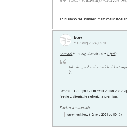
Vozila, ki so izdelana po marcu 2018, ima
To ni ravno res, namreč imam vozilo izdela
kow
::
12. avg 2024, 09:12
Carmack
je
10. avg 2024 ob 22:15
izjavil
:
Tako da izmed vseh novodobnih kretenizmov,
lp,
Dvomim. Cenejsi avti bi resili veliko vec ziv
resuje zivljenja, je nelogicna premisa.
Zgodovina sprememb…
spremenil:
kow
(
12. avg 2024 ob 09:13
)