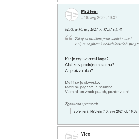
MrStein
::
10. avg 2024, 19:37
Mr.G.
je
10. avg 2024 ob 17:31
izjavil
:
Zakaj so problem proizvajalci avtov?
Bolj se nagibam k nedodelani/slabi progr
Kar je odgovornost koga?
Čistilke v prodajnem salonu?
Ali proizvajalca?
Motiti se je človeško.
Motiti se pogosto je neumno.
Vztrajati pri zmoti je... oh, pozdravljen!
Zgodovina sprememb…
spremenil:
MrStein
(
10. avg 2024 ob 19:37
)
Vice