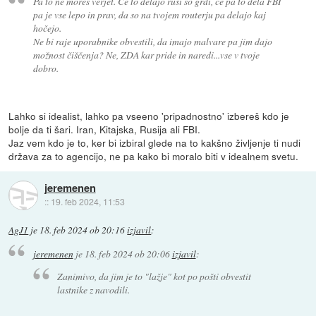
Pa to ne moreš verjet. Če to delajo rusi so grdi, če pa to dela FBI
pa je vse lepo in prav, da so na tvojem routerju pa delajo kaj
hočejo.
Ne bi raje uporabnike obvestili, da imajo malvare pa jim dajo
možnost čiščenja? Ne, ZDA kar pride in naredi...vse v tvoje
dobro.
Lahko si idealist, lahko pa vseeno 'pripadnostno' izbereš kdo je
bolje da ti šari. Iran, Kitajska, Rusija ali FBI.
Jaz vem kdo je to, ker bi izbiral glede na to kakšno življenje ti nudi
država za to agencijo, ne pa kako bi moralo biti v idealnem svetu.
jeremenen
::
19. feb 2024, 11:53
AgJ1
je
18. feb 2024 ob 20:16
izjavil
:
jeremenen
je
18. feb 2024 ob 20:06
izjavil
:
Zanimivo, da jim je to "lažje" kot po pošti obvestit
lastnike z navodili.