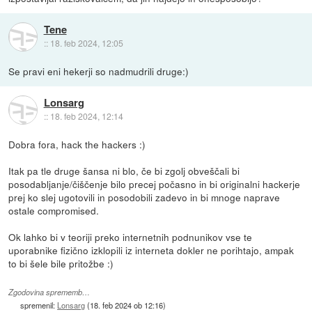
Tene
::
18. feb 2024, 12:05
Se pravi eni hekerji so nadmudrili druge:)
Lonsarg
::
18. feb 2024, 12:14
Dobra fora, hack the hackers :)
Itak pa tle druge šansa ni blo, če bi zgolj obveščali bi
posodabljanje/čiščenje bilo precej počasno in bi originalni hackerje
prej ko slej ugotovili in posodobili zadevo in bi mnoge naprave
ostale compromised.
Ok lahko bi v teoriji preko internetnih podnunikov vse te
uporabnike fizično izklopili iz interneta dokler ne porihtajo, ampak
to bi šele bile pritožbe :)
Zgodovina sprememb…
spremenil:
Lonsarg
(
18. feb 2024 ob 12:16
)