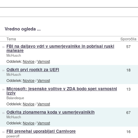
Vredno ogleda ...
Tema
Sporočila
»
FBI na daljavo vdrl v usmerjevalnike in pobrisal ruski
57
malware
McHusch
Oddelek:
Novice
/
Varnost
»
Odkrit prvi rootkit za UEFI
18
McHusch
Oddelek:
Novice
/
Varnost
»
Microsoft: jesenske volitve v ZDA bodo spet varnostni
13
izziv
Balandeque
Oddelek:
Novice
/
Varnost
»
Odkrita zlonamerna koda v usmerjevalnikih
67
McHusch
Oddelek:
Novice
/
Varnost
»
FBI prenehal uporabljati Carnivore
16
poweroff