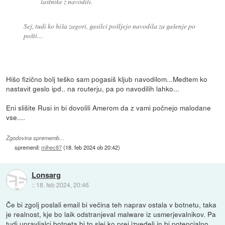
lastnike z navodili.
Sej, tudi ko hiša zagori, gasilci pošljejo navodila za gašenje po
pošti…
Hišo fizično bolj teško sam pogasiš kljub navodilom...Medtem ko
nastavit geslo ipd.. na routerju, pa po navodilih lahko...
Eni slišite Rusi in bi dovolili Amerom da z vami počnejo malodane
vse....
Zgodovina sprememb…
spremenil:
mihec87
(
18. feb 2024 ob 20:42
)
Lonsarg
::
18. feb 2024, 20:46
Če bi zgolj poslali email bi večina teh naprav ostala v botnetu, taka
je realnost, kje bo laik odstranjeval malware iz usmerjevalnikov. Pa
tudi upravljalci botneta bi to slej ko prej izvedeli in bi potencialno