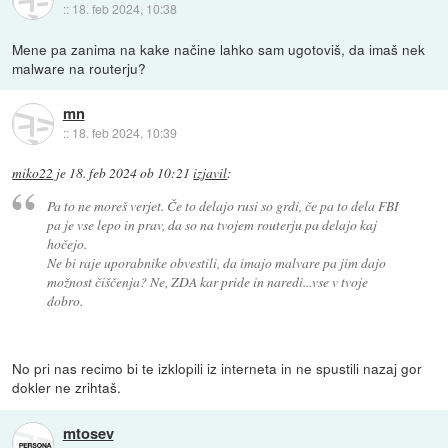
::
18. feb 2024, 10:38
Mene pa zanima na kake načine lahko sam ugotoviš, da imaš nek
malware na routerju?
mn
::
18. feb 2024, 10:39
miko22
je
18. feb 2024 ob 10:21
izjavil
:
Pa to ne moreš verjet. Če to delajo rusi so grdi, če pa to dela FBI
pa je vse lepo in prav, da so na tvojem routerju pa delajo kaj
hočejo.
Ne bi raje uporabnike obvestili, da imajo malvare pa jim dajo
možnost čiščenja? Ne, ZDA kar pride in naredi...vse v tvoje
dobro.
No pri nas recimo bi te izklopili iz interneta in ne spustili nazaj gor
dokler ne zrihtaš.
mtosev