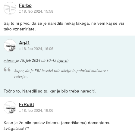
Furbo
::
18. feb 2024, 15:58
Saj to ni prvič, da se je naredilo nekaj takega, ne vem kaj se vsi
tako vznemirjate.
AgJ1
::
18. feb 2024, 16:06
mtosev
je
18. feb 2024 ob 10:45
izjavil
:
Super, da je FBI izvedel tole akcijo in pobrisal malware z
ruterjev.
Točno to. Naredili so to, kar je bilo treba narediti.
FrRoSt
::
18. feb 2024, 19:06
Kako je že bilo naslov tistemu (ameriškemu) domentarcu
žvižgačice!??