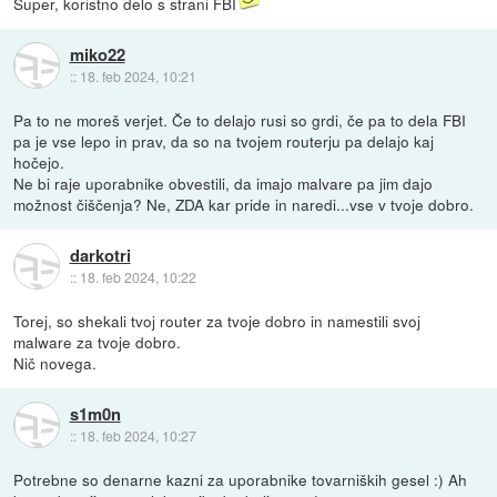
Super, koristno delo s strani FBI
miko22
::
18. feb 2024, 10:21
Pa to ne moreš verjet. Če to delajo rusi so grdi, če pa to dela FBI
pa je vse lepo in prav, da so na tvojem routerju pa delajo kaj
hočejo.
Ne bi raje uporabnike obvestili, da imajo malvare pa jim dajo
možnost čiščenja? Ne, ZDA kar pride in naredi...vse v tvoje dobro.
darkotri
::
18. feb 2024, 10:22
Torej, so shekali tvoj router za tvoje dobro in namestili svoj
malware za tvoje dobro.
Nič novega.
s1m0n
::
18. feb 2024, 10:27
Potrebne so denarne kazni za uporabnike tovarniških gesel :) Ah