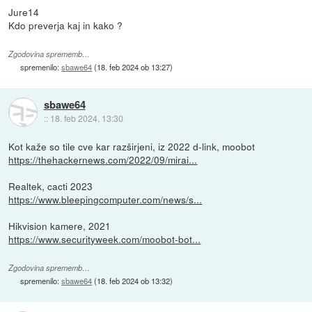
Jure14
Kdo preverja kaj in kako ?
Zgodovina sprememb…
spremenilo:
sbawe64
(
18. feb 2024 ob 13:27
)
sbawe64
::
18. feb 2024, 13:30
Kot kaže so tile cve kar razširjeni, iz 2022 d-link, moobot
https://thehackernews.com/2022/09/mirai...
Realtek, cacti 2023
https://www.bleepingcomputer.com/news/s...
Hikvision kamere, 2021
https://www.securityweek.com/moobot-bot...
Zgodovina sprememb…
spremenilo:
sbawe64
(
18. feb 2024 ob 13:32
)