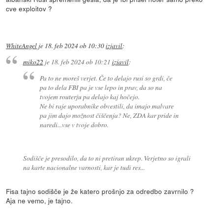
cve exploitov ?
WhiteAngel
je
18. feb 2024 ob 10:30
izjavil
:
miko22
je
18. feb 2024 ob 10:21
izjavil
:
Pa to ne moreš verjet. Če to delajo rusi so grdi, če
pa to dela FBI pa je vse lepo in prav, da so na
tvojem routerju pa delajo kaj hočejo.
Ne bi raje uporabnike obvestili, da imajo malvare
pa jim dajo možnost čiščenja? Ne, ZDA kar pride in
naredi...vse v tvoje dobro.
Sodišče je presodilo, da to ni pretiran ukrep. Verjetno so igrali
na karte nacionalne varnosti, kar je tudi res...
Fisa tajno sodišče je že katero prošnjo za odredbo zavrnilo ?
Aja ne vemo, je tajno.