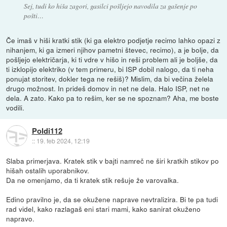
Sej, tudi ko hiša zagori, gasilci pošljejo navodila za gašenje po
pošti…
Če imaš v hiši kratki stik (ki ga elektro podjetje recimo lahko opazi z
nihanjem, ki ga izmeri njihov pametni števec, recimo), a je bolje, da
pošljejo električarja, ki ti vdre v hišo in reši problem ali je boljše, da
ti izklopijo elektriko (v tem primeru, bi ISP dobil nalogo, da ti neha
ponujat storitev, dokler tega ne rešiš)? Mislim, da bi večina želela
drugo možnost. In prideš domov in net ne dela. Halo ISP, net ne
dela. A zato. Kako pa to rešim, ker se ne spoznam? Aha, me boste
vodili.
Poldi112
::
19. feb 2024, 12:19
Slaba primerjava. Kratek stik v bajti namreč ne širi kratkih stikov po
hišah ostalih uporabnikov.
Da ne omenjamo, da ti kratek stik rešuje že varovalka.
Edino pravilno je, da se okužene naprave nevtralizira. Bi te pa tudi
rad videl, kako razlagaš eni stari mami, kako sanirat okuženo
napravo.