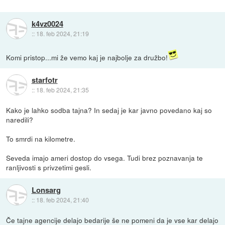
k4vz0024
::
18. feb 2024, 21:19
Komi pristop...mi že vemo kaj je najbolje za družbo!
starfotr
::
18. feb 2024, 21:35
Kako je lahko sodba tajna? In sedaj je kar javno povedano kaj so
naredili?
To smrdi na kilometre.
Seveda imajo ameri dostop do vsega. Tudi brez poznavanja te
ranljivosti s privzetimi gesli.
Lonsarg
::
18. feb 2024, 21:40
Če tajne agencije delajo bedarije še ne pomeni da je vse kar delajo