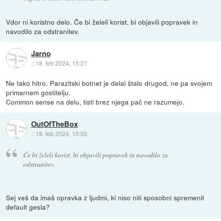
Vdor ni koristno delo. Če bi želeli korist, bi objavili popravek in
navodilo za odstranitev.
Jarno
::
18. feb 2024, 15:27
Ne tako hitro. Parazitski botnet je delal štalo drugod, ne pa svojem
primarnem gostitelju.
Common sense na delu, tisti brez njega pač ne razumejo.
OutOfTheBox
::
18. feb 2024, 15:55
Če bi želeli korist, bi objavili popravek in navodilo za
odstranitev.
Sej veš da imaš opravka z ljudmi, ki niso niti sposobni spremenit
default gesla?