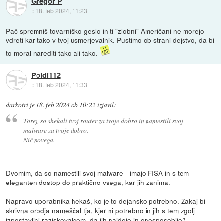
Gregor P
::
18. feb 2024, 11:23
Pač spremniš tovarniško geslo in ti "zlobni" Američani ne morejo
vdreti kar tako v tvoj usmerjevalnik. Pustimo ob strani dejstvo, da bi
to moral narediti tako ali tako.
Poldi112
::
18. feb 2024, 11:33
darkotri
je
18. feb 2024 ob 10:22
izjavil
:
Torej, so shekali tvoj router za tvoje dobro in namestili svoj
malware za tvoje dobro.
Nič novega.
Dvomim, da so namestili svoj malware - imajo FISA in s tem
eleganten dostop do praktično vsega, kar jih zanima.
Napravo uporabnika hekaš, ko je to dejansko potrebno. Zakaj bi
skrivna orodja nameščal tja, kjer ni potrebno in jih s tem zgolj
izpostavljal raziskovalcem, da jih najdejo in onesposobijo?