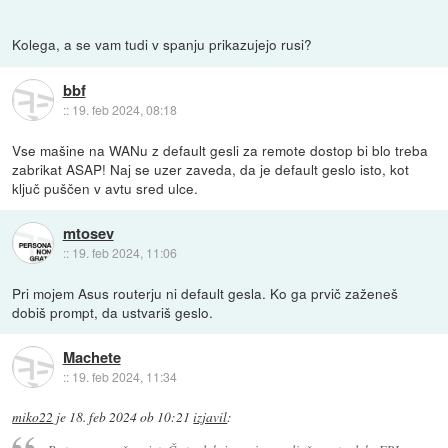
Kolega, a se vam tudi v spanju prikazujejo rusi?
bbf
::
19. feb 2024, 08:18
Vse mašine na WANu z default gesli za remote dostop bi blo treba
zabrikat ASAP! Naj se uzer zaveda, da je default geslo isto, kot
ključ puščen v avtu sred ulce.
mtosev
::
19. feb 2024, 11:06
Pri mojem Asus routerju ni default gesla. Ko ga prvič zaženeš
dobiš prompt, da ustvariš geslo.
Machete
::
19. feb 2024, 11:34
miko22
je
18. feb 2024 ob 10:21
izjavil
: