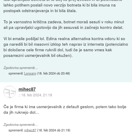
lahko potihem poslali novo verzijo botneta ki bi bila imuna na
postopek odstranjevanja in bi bila štala.
To je varnostno kritična zadeva, botnet moraš sesuti v roku minut
ali pa upravljalci ugotovijo da jih sesuvaš in začnejo kontro delat.
Vi bi emaile pošiljal lol. Edina realna alternativa kontra-vdoru ki so
ga naredili bi bil masovni izklop teh naprav iz interneta (potencialno
bi določene cele firme ruknili dol, tudi če je samo vmes kak
posamezni usmerjevalnik bil okužen).
Zgodovina sprememb…
spremenil:
Lonsarg
(
18. feb 2024 ob 20:48
)
mihec87
::
18. feb 2024, 21:18
Če je firma ki ima usmerjevalnik z default geslom, potem tako bolje
da jih ruknejo dol...
Zgodovina sprememb…
spremenil:
mihec87
(
18. feb 2024 ob 21:19
)