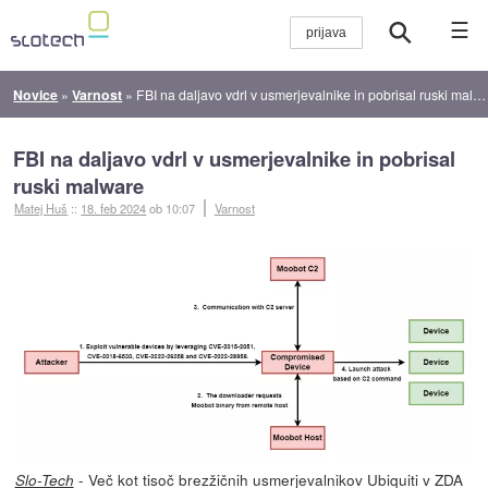
☰
Novice
»
Varnost
»
FBI na daljavo vdrl v usmerjevalnike in pobrisal ruski malware
FBI na daljavo vdrl v usmerjevalnike in pobrisal
ruski malware
Matej Huš
::
18. feb 2024
ob 10:07
Varnost
- Več kot tisoč brezžičnih usmerjevalnikov Ubiquiti v ZDA
Slo-Tech