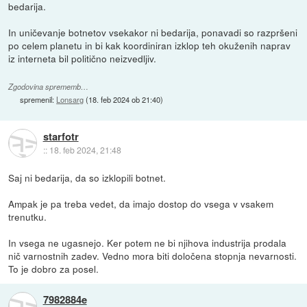
bedarija.
In uničevanje botnetov vsekakor ni bedarija, ponavadi so razpršeni
po celem planetu in bi kak koordiniran izklop teh okuženih naprav
iz interneta bil politično neizvedljiv.
Zgodovina sprememb…
spremenil:
Lonsarg
(
18. feb 2024 ob 21:40
)
starfotr
::
18. feb 2024, 21:48
Saj ni bedarija, da so izklopili botnet.
Ampak je pa treba vedet, da imajo dostop do vsega v vsakem
trenutku.
In vsega ne ugasnejo. Ker potem ne bi njihova industrija prodala
nič varnostnih zadev. Vedno mora biti določena stopnja nevarnosti.
To je dobro za posel.
7982884e