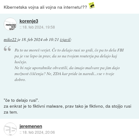
Kibernetska vojna ali vojna na internetu!??
korenje3
::
18. feb 2024, 19:58
miko22
je
18. feb 2024 ob 10:21
izjavil
:
Pa to ne moreš verjet. Če to delajo rusi so grdi, če pa to dela FBI
pa je vse lepo in prav, da so na tvojem routerju pa delajo kaj
hočejo.
Ne bi raje uporabnike obvestili, da imajo malvare pa jim dajo
možnost čiščenja? Ne, ZDA kar pride in naredi...vse v tvoje
dobro.
"če to delajo rusi".
za enkrat je to fiktivni malware, prav tako je fiktivno, da stojijo rusi
za tem.
jeremenen
::
18. feb 2024, 20:06