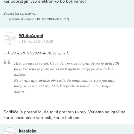
kar pobrat jim vso elektroniko bo bolj varno!
Zgodovina sprememb…
spremenil:
s1m0n
(
18. feb 2024 ob 10:27
)
WhiteAngel
::
18. feb 2024, 10:30
miko22
je
18. feb 2024 ob 10:21
izjavil
:
Pa to ne moreš verjet. Če to delajo rusi so grdi, če pa to dela FBI
pa je vse lepo in prav, da so na tvojem routerju pa delajo kaj
hočejo.
Ne bi raje uporabnike obvestili, da imajo malvare pa jim dajo
možnost čiščenja? Ne, ZDA kar pride in naredi...vse v tvoje
dobro.
Sodišče je presodilo, da to ni pretiran ukrep. Verjetno so igrali na
karte nacionalne varnosti, kar je tudi res...
karafeka