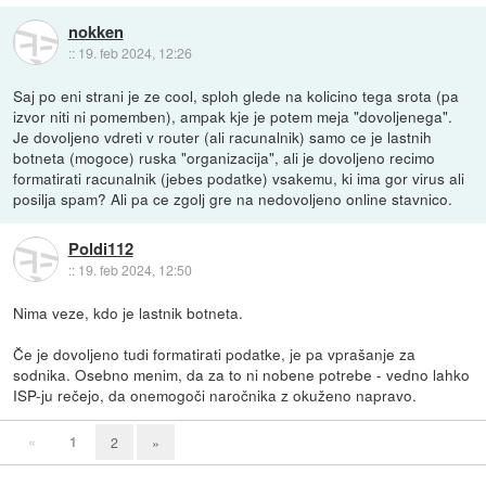
nokken
::
19. feb 2024, 12:26
Saj po eni strani je ze cool, sploh glede na kolicino tega srota (pa
izvor niti ni pomemben), ampak kje je potem meja "dovoljenega".
Je dovoljeno vdreti v router (ali racunalnik) samo ce je lastnih
botneta (mogoce) ruska "organizacija", ali je dovoljeno recimo
formatirati racunalnik (jebes podatke) vsakemu, ki ima gor virus ali
posilja spam? Ali pa ce zgolj gre na nedovoljeno online stavnico.
Poldi112
::
19. feb 2024, 12:50
Nima veze, kdo je lastnik botneta.
Če je dovoljeno tudi formatirati podatke, je pa vprašanje za
sodnika. Osebno menim, da za to ni nobene potrebe - vedno lahko
ISP-ju rečejo, da onemogoči naročnika z okuženo napravo.
«
1
2
»