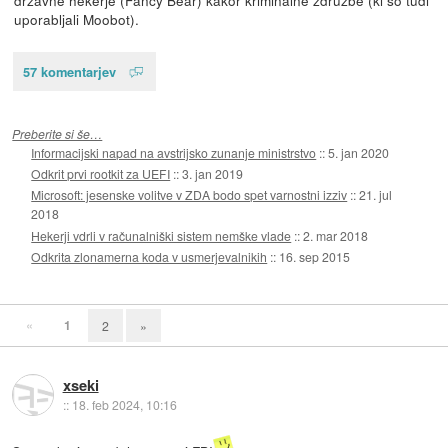
državne hekerje (Fancy Bear) kakor kriminalne združbe (ki so tudi
uporabljali Moobot).
57 komentarjev
Preberite si še…
Informacijski napad na avstrijsko zunanje ministrstvo
::
5. jan 2020
Odkrit prvi rootkit za UEFI
::
3. jan 2019
Microsoft: jesenske volitve v ZDA bodo spet varnostni izziv
::
21. jul
2018
Hekerji vdrli v računalniški sistem nemške vlade
::
2. mar 2018
Odkrita zlonamerna koda v usmerjevalnikih
::
16. sep 2015
«
1
2
»
xseki
::
18. feb 2024, 10:16