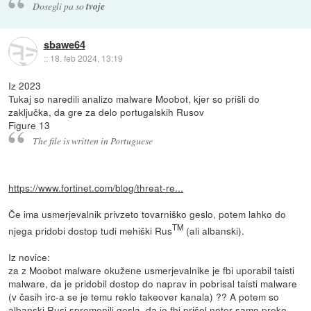
Dosegli pa so
tvoje
sbawe64
::
18. feb 2024, 13:19
Iz 2023
Tukaj so naredili analizo malware Moobot, kjer so prišli do
zaključka, da gre za delo portugalskih Rusov
Figure 13
The file is written in Portuguese
https://www.fortinet.com/blog/threat-re...
Če ima usmerjevalnik privzeto tovarniško geslo, potem lahko do
TM
njega pridobi dostop tudi mehiški Rus
(ali albanski).
Iz novice:
za z Moobot malware okužene usmerjevalnike je fbi uporabil taisti
malware, da je pridobil dostop do naprav in pobrisal taisti malware
(v časih irc-a se je temu reklo takeover kanala) ?? A potem so
albanski Rusi spremenili gesla, da je fbi prišel noter samo preko