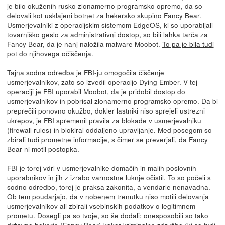
je bilo okuženih rusko zlonamerno programsko opremo, da so
delovali kot usklajeni botnet za hekersko skupino Fancy Bear.
Usmerjevalniki z operacijskim sistemom EdgeOS, ki so uporabljali
tovarniško geslo za administrativni dostop, so bili lahka tarča za
Fancy Bear, da je nanj naložila malware Moobot.
To pa je bila tudi
pot do njihovega očiščenja.
Tajna sodna odredba je FBI-ju omogočila čiščenje
usmerjevalnikov, zato so izvedil operacijo Dying Ember. V tej
operaciji je FBI uporabil Moobot, da je pridobil dostop do
usmerjevalnikov in pobrisal zlonamerno programsko opremo. Da bi
preprečili ponovno okužbo, dokler lastniki niso sprejeli ustrezni
ukrepov, je FBI spremenil pravila za blokade v usmerjevalniku
(firewall rules) in blokiral oddaljeno upravljanje. Med posegom so
zbirali tudi prometne informacije, s čimer se preverjali, da Fancy
Bear ni motil postopka.
FBI je torej vdrl v usmerjevalnike domačih in malih poslovnih
uporabnikov in jih z izrabo varnostne luknje očistil. To so počeli s
sodno odredbo, torej je praksa zakonita, a vendarle nenavadna.
Ob tem poudarjajo, da v nobenem trenutku niso motili delovanja
usmerjevalnikov ali zbirali vsebinskih podatkov o legitimnem
prometu. Dosegli pa so tvoje, so še dodali: onesposobili so tako