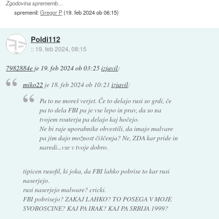
Zgodovina sprememb…
spremenil:
Gregor P
(
19. feb 2024 ob 06:15
)
Poldi112
::
19. feb 2024, 08:15
7982884e
je
19. feb 2024 ob 03:25
izjavil
:
miko22
je
18. feb 2024 ob 10:21
izjavil
:
Pa to ne moreš verjet. Če to delajo rusi so grdi, če
pa to dela FBI pa je vse lepo in prav, da so na
tvojem routerju pa delajo kaj hočejo.
Ne bi raje uporabnike obvestili, da imajo malvare
pa jim dajo možnost čiščenja? Ne, ZDA kar pride in
naredi...vse v tvoje dobro.
tipicen rusofil, ki joka, da FBI lahko pobrise to kar rusi
naserjejo.
rusi naserjejo malware? cricki.
FBI pobrisejo? ZAKAJ LAHKO? TO POSEGA V MOJE
SVOBOSCINE? KAJ PA IRAK? KAJ PA SRBIJA 1999?