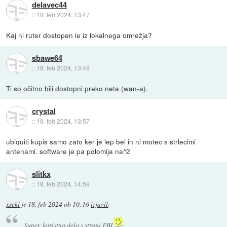
delavec44
::
18. feb 2024, 13:47
Kaj ni ruter dostopen le iz lokalnega omrežja?
sbawe64
::
18. feb 2024, 13:49
Ti so očitno bili dostopni preko neta (wan-a).
crystal
::
18. feb 2024, 13:57
ubiquiti kupis samo zato ker je lep bel in ni motec s strlecimi
antenami. software je pa polomija na^2
slitkx
::
18. feb 2024, 14:59
xseki
je
18. feb 2024 ob 10:16
izjavil
:
Super, koristno delo s strani FBI