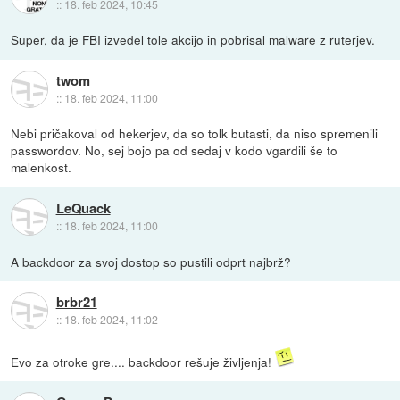
::
18. feb 2024, 10:45
Super, da je FBI izvedel tole akcijo in pobrisal malware z ruterjev.
twom
::
18. feb 2024, 11:00
Nebi pričakoval od hekerjev, da so tolk butasti, da niso spremenili
passwordov. No, sej bojo pa od sedaj v kodo vgardili še to
malenkost.
LeQuack
::
18. feb 2024, 11:00
A backdoor za svoj dostop so pustili odprt najbrž?
brbr21
::
18. feb 2024, 11:02
Evo za otroke gre.... backdoor rešuje življenja!