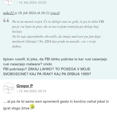
::
19. feb 2024, 03:25
miko22
je
18. feb 2024 ob 10:21
izjavil
:
Pa to ne moreš verjet. Če to delajo rusi so grdi, če pa to dela FBI
pa je vse lepo in prav, da so na tvojem routerju pa delajo kaj
hočejo.
Ne bi raje uporabnike obvestili, da imajo malvare pa jim dajo
možnost čiščenja? Ne, ZDA kar pride in naredi...vse v tvoje
dobro.
tipicen rusofil, ki joka, da FBI lahko pobrise to kar rusi naserjejo.
rusi naserjejo malware? cricki.
FBI pobrisejo? ZAKAJ LAHKO? TO POSEGA V MOJE
SVOBOSCINE? KAJ PA IRAK? KAJ PA SRBIJA 1999?
Gregor P
::
19. feb 2024, 06:15
... al pa če bi samo sam spremenil geslo in končno nehal jokat in
igrat vlogo žrtve