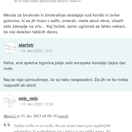
in so tako rekoč parazitske države članice.
Menda za birokrate in birokratinje obstajajo tudi kovčki in torbe
gotovine, ki se jih hrani v sefih, omarah, meče skozi okna, včasih
celo zakoplje na vrtu... Kaj hočeš, samo ugrizneš se lahko nekam,
če nisi deležen takšnih darov.
starfotr
::
16. dec 2023, 15:31
Haha, ena spletna trgovina pelje celo evropsko komisijo žejno čez
vodo.
Naj se raje samoukinejo, če so tako nesposobni. Da jih ne bo treba
razpustit ali ukinit.
nejc_nejc
::
16. dec 2023, 15:38
Magic1
je
15. dec 2023 ob 09:39
izjavil
:
Takšne tožbe so res težke. Na eni strani imaš goro najboljših
odvetnikov, ki naštudirajo vse v nulo (za res velike pare). Na