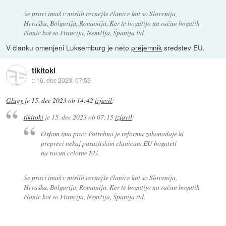
Se pravi imaš v mislih revnejše članice kot so Slovenija,
Hrvaška, Bolgarija, Romunija. Ker te bogatijo na račun bogatih
članic kot so Francija, Nemčija, Španija itd.
V članku omenjeni Luksemburg je neto
prejemnik
sredstev EU.
tikitoki
::
16. dec 2023, 07:53
Glugy
je
15. dec 2023 ob 14:42
izjavil
:
tikitoki
je
15. dec 2023 ob 07:15
izjavil
:
Oxfam ima prav. Potrebna je reforma zakonodaje ki
prepreci nekaj parazitskim clanicam EU bogateti
na racun celotne EU.
Se pravi imaš v mislih revnejše članice kot so Slovenija,
Hrvaška, Bolgarija, Romunija. Ker te bogatijo na račun bogatih
članic kot so Francija, Nemčija, Španija itd.