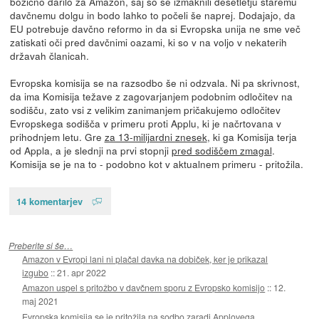
božično darilo za Amazon, saj so se izmaknili desetletju staremu
davčnemu dolgu in bodo lahko to počeli še naprej. Dodajajo, da
EU potrebuje davčno reformo in da si Evropska unija ne sme več
zatiskati oči pred davčnimi oazami, ki so v na voljo v nekaterih
državah članicah.
Evropska komisija se na razsodbo še ni odzvala. Ni pa skrivnost,
da ima Komisija težave z zagovarjanjem podobnim odločitev na
sodišču, zato vsi z velikim zanimanjem pričakujemo odločitev
Evropskega sodišča v primeru proti Applu, ki je načrtovana v
prihodnjem letu. Gre
za 13-milijardni znesek
, ki ga Komisija terja
od Appla, a je slednji na prvi stopnji
pred sodiščem zmagal
.
Komisija se je na to - podobno kot v aktualnem primeru - pritožila.
14 komentarjev
Preberite si še…
Amazon v Evropi lani ni plačal davka na dobiček, ker je prikazal
izgubo
::
21. apr 2022
Amazon uspel s pritožbo v davčnem sporu z Evropsko komisijo
::
12.
maj 2021
Evropska komisija se je pritožila na sodbo zaradi Applovega