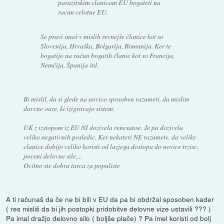
parazitskim clanicam EU bogateti na
racun celotne EU.
Se pravi imaš v mislih revnejše članice kot so
Slovenija, Hrvaška, Bolgarija, Romunija. Ker te
bogatijo na račun bogatih članic kot so Francija,
Nemčija, Španija itd.
Bi mislil, da si glede na novico sposoben razumeti, da mislim
davcne oaze, ki izigravajo sistem.
UK z izstopom iz EU NI dozivela renesanse. Je pa dozivela
veliko negativnih posledic. Ker nekateri NE razumete, da velike
clanice dobijo veliko koristi od lazjega dostopa do novice trzisc,
poceni delovne sile,...
Ocitno ste dobra tarca za populiste
A ti računaš da če ne bi bili v EU da pa bi obdržal sposoben kader
( res misliš da bi jih postopki pridobitve delovne vize ustavili ??? )
Pa imal dražjo delovno silo ( boljše plače) ? Pa imel koristi od bolj