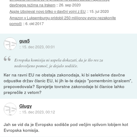
davčnega režima na Irskem
::
26. sep 2020
Apple izbojeval novo bitko v davčni vojni z EU
::
15. jul 2020
Amazon v Luksemburgu pridobil 250 milijonov evrov nezakonite
pomoči
::
6. okt 2017
gus5
::
15. dec 2023, 00:01
Evropska komisija ni uspela dokazati, da je šlo res za
nedovoljeno pomoč, je dejalo sodišče.
Ker na ravni EU ne obstaja zakonodaja, ki bi selektivne davčne
odpustke držav članic EU, ki jih le-te dajejo "pomembnim igralcem",
prepovedovala? Sprejetje tovrstne zakonodaje bi članice lahko
preprečile z vetom?
Glugy
::
15. dec 2023, 00:12
Jah se vid da je Evropsko sodišče pod večjim vplivom lobijem kot
Evropska komisija.