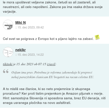
le mora upoštevat veljavne zakone, četudi so ali zastareli, ali
neustrezni, ali celo nepošteni. Zakone pa ima vsaka država svoje
varjacije.
Miki N
::
15. dec 2023, 09:42
Cel svet se poigrava z Evropo kot s pijano lajdro na zabavi.
nekikr
::
15. dec 2023, 14:22
tikitoki
je
15. dec 2023 ob 07:15
izjavil
:
Oxfam ima prav. Potrebna je reforma zakonodaje ki prepreci
nekaj parazitskim clanicam EU bogateti na racun celotne EU.
A to misliš vse članice, ki so neto prejemnice iz skupnega
proračuna? Ker proti tistim prejemkom je Amazon pljunek v morje.
Hint: samostojna Slovenija ni sposobna sama, brez EU denarja, niti
enega usranega pločnika na novo asfaltirati.