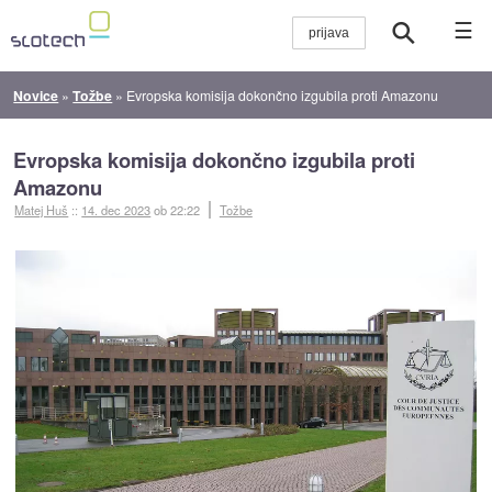
☰
Novice
»
Tožbe
»
Evropska komisija dokončno izgubila proti Amazonu
Evropska komisija dokončno izgubila proti
Amazonu
Matej Huš
::
14. dec 2023
ob 22:22
Tožbe