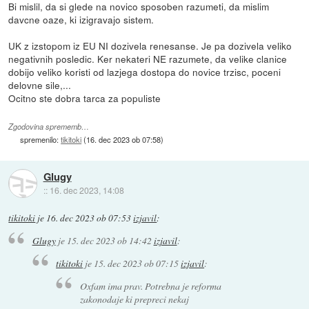
Bi mislil, da si glede na novico sposoben razumeti, da mislim
davcne oaze, ki izigravajo sistem.
UK z izstopom iz EU NI dozivela renesanse. Je pa dozivela veliko
negativnih posledic. Ker nekateri NE razumete, da velike clanice
dobijo veliko koristi od lazjega dostopa do novice trzisc, poceni
delovne sile,...
Ocitno ste dobra tarca za populiste
Zgodovina sprememb…
spremenilo:
tikitoki
(
16. dec 2023 ob 07:58
)
Glugy
::
16. dec 2023, 14:08
tikitoki
je
16. dec 2023 ob 07:53
izjavil
:
Glugy
je
15. dec 2023 ob 14:42
izjavil
:
tikitoki
je
15. dec 2023 ob 07:15
izjavil
:
Oxfam ima prav. Potrebna je reforma
zakonodaje ki prepreci nekaj