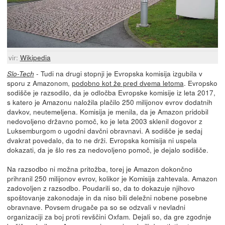
vir:
Wikipedia
- Tudi na drugi stopnji je Evropska komisija izgubila v
Slo-Tech
sporu z Amazonom,
podobno kot že pred dvema letoma
. Evropsko
sodišče je razsodilo, da je odločba Evropske komisije iz leta 2017,
s katero je Amazonu naložila plačilo 250 milijonov evrov dodatnih
davkov, neutemeljena. Komisija je menila, da je Amazon pridobil
nedovoljeno državno pomoč, ko je leta 2003 sklenil dogovor z
Luksemburgom o ugodni davčni obravnavi. A sodišče je sedaj
dvakrat povedalo, da to ne drži. Evropska komisija ni uspela
dokazati, da je šlo res za nedovoljeno pomoč, je dejalo sodišče.
Na razsodbo ni možna pritožba, torej je Amazon dokončno
prihranil 250 milijonov evrov, kolikor je Komisija zahtevala. Amazon
zadovoljen z razsodbo. Poudarili so, da to dokazuje njihovo
spoštovanje zakonodaje in da niso bili deležni nobene posebne
obravnave. Povsem drugače pa so se odzvali v nevladni
organizaciji za boj proti revščini Oxfam. Dejali so, da gre zgodnje