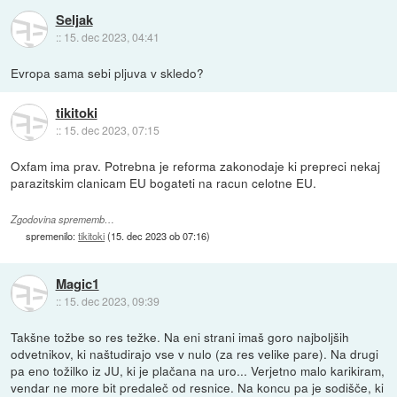
Seljak
::
15. dec 2023, 04:41
Evropa sama sebi pljuva v skledo?
tikitoki
::
15. dec 2023, 07:15
Oxfam ima prav. Potrebna je reforma zakonodaje ki prepreci nekaj
parazitskim clanicam EU bogateti na racun celotne EU.
Zgodovina sprememb…
spremenilo:
tikitoki
(
15. dec 2023 ob 07:16
)
Magic1
::
15. dec 2023, 09:39
Takšne tožbe so res težke. Na eni strani imaš goro najboljših
odvetnikov, ki naštudirajo vse v nulo (za res velike pare). Na drugi
pa eno tožilko iz JU, ki je plačana na uro... Verjetno malo karikiram,
vendar ne more bit predaleč od resnice. Na koncu pa je sodišče, ki