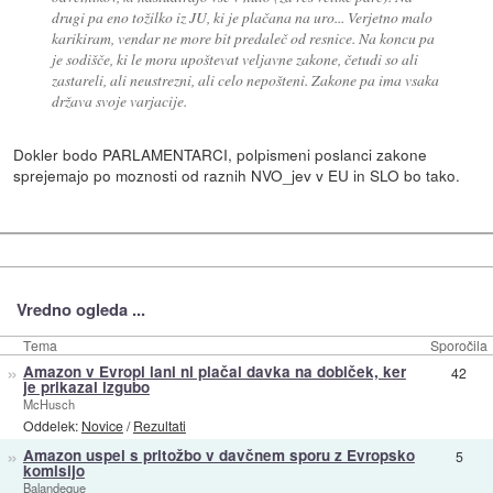
drugi pa eno tožilko iz JU, ki je plačana na uro... Verjetno malo
karikiram, vendar ne more bit predaleč od resnice. Na koncu pa
je sodišče, ki le mora upoštevat veljavne zakone, četudi so ali
zastareli, ali neustrezni, ali celo nepošteni. Zakone pa ima vsaka
država svoje varjacije.
Dokler bodo PARLAMENTARCI, polpismeni poslanci zakone
sprejemajo po moznosti od raznih NVO_jev v EU in SLO bo tako.
Vredno ogleda ...
Tema
Sporočila
»
Amazon v Evropi lani ni plačal davka na dobiček, ker
42
je prikazal izgubo
McHusch
Oddelek:
Novice
/
Rezultati
»
Amazon uspel s pritožbo v davčnem sporu z Evropsko
5
komisijo
Balandeque