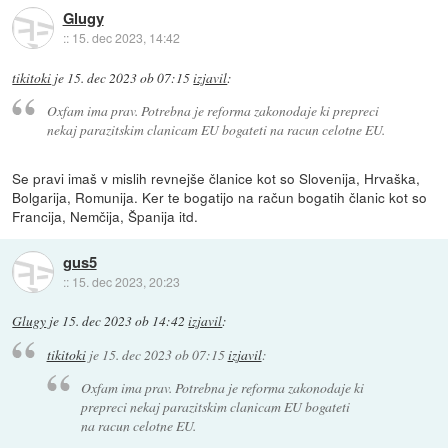
Glugy
::
15. dec 2023, 14:42
tikitoki
je
15. dec 2023 ob 07:15
izjavil
:
Oxfam ima prav. Potrebna je reforma zakonodaje ki prepreci
nekaj parazitskim clanicam EU bogateti na racun celotne EU.
Se pravi imaš v mislih revnejše članice kot so Slovenija, Hrvaška,
Bolgarija, Romunija. Ker te bogatijo na račun bogatih članic kot so
Francija, Nemčija, Španija itd.
gus5
::
15. dec 2023, 20:23
Glugy
je
15. dec 2023 ob 14:42
izjavil
:
tikitoki
je
15. dec 2023 ob 07:15
izjavil
:
Oxfam ima prav. Potrebna je reforma zakonodaje ki
prepreci nekaj parazitskim clanicam EU bogateti
na racun celotne EU.