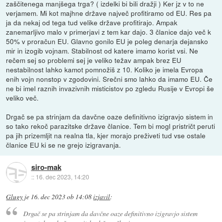
zaščitenega manjšega trga? ( izdelki bi bili dražji ) Ker jz v to ne
verjamem. Mi kot majhne države največ profitiramo od EU. Res pa
ja da nekaj od tega tud velike države profitirajo. Ampak
zanemarljivo malo v primerjavi z tem kar dajo. 3 članice dajo več k
50% v proračun EU. Glavno gonilo EU je poleg denarja dejansko
mir in izogib vojnam. Stabilnost od katere imamo korist vsi. Ne
rečem sej so problemi sej je veliko težav ampak brez EU
nestabilnost lahko kamot pomnožiš z 10. Koliko je imela Evropa
enih vojn nonstop v zgodovini. Srečni smo lahko da imamo EU. Če
ne bi imel raznih invazivnih misticistov po zgledu Rusije v Evropi še
veliko več.
Drgač se pa strinjam da davčne oaze definitivno izigravjo sistem in
so tako rekoč parazitske države članice. Tem bi mogl pristričt peruti
pa jih prizemljit na realna tla, kjer morajo preživeti tud vse ostale
članice EU ki se ne grejo izigravanja.
siro-mak
::
16. dec 2023, 14:20
Glugy
je
16. dec 2023 ob 14:08
izjavil
:
Drgač se pa strinjam da davčne oaze definitivno izigravjo sistem