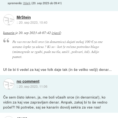
spremenilo:
2dark
(
20. sep 2023 ob 09:41
)
MrStein
::
20. sep 2023, 10:40
kanarin
je
20. sep 2023 ob 07:42
izjavil
:
Pa vas res ne boli srce (in denarnica) dajati nekaj 100 € za ene
usrane čepke za ušesa ? Ki so - kot že rečeno potrošno blago
(mimogrede se zgubi, pade na tla, uniči , pokvari, itd). Adijo
pamet.
Uf če bi ti vedel za kaj vse folk daje tak (in še veliko večji) denar...
no comment
::
20. sep 2023, 11:06
Če sem čisto iskren, ja, me boli včasih srce (in denarnica!), ko
vidim za kaj vse zapravljam denar. Ampak, zakaj bi to še vedno
počel?! Ni potrebe, saj se kanarin dovolj sekira za vse nas!