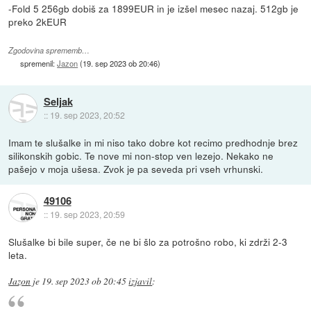
-Fold 5 256gb dobiš za 1899EUR in je izšel mesec nazaj. 512gb je
preko 2kEUR
Zgodovina sprememb…
spremenil:
Jazon
(
19. sep 2023 ob 20:46
)
Seljak
::
19. sep 2023, 20:52
Imam te slušalke in mi niso tako dobre kot recimo predhodnje brez
silikonskih gobic. Te nove mi non-stop ven lezejo. Nekako ne
pašejo v moja ušesa. Zvok je pa seveda pri vseh vrhunski.
49106
::
19. sep 2023, 20:59
Slušalke bi bile super, če ne bi šlo za potrošno robo, ki zdrži 2-3
leta.
Jazon
je
19. sep 2023 ob 20:45
izjavil
: