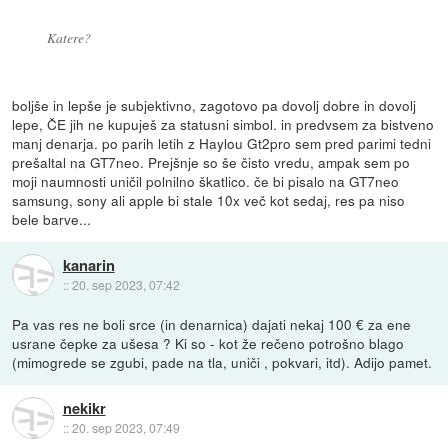
Katere?
boljše in lepše je subjektivno, zagotovo pa dovolj dobre in dovolj
lepe, ČE jih ne kupuješ za statusni simbol. in predvsem za bistveno
manj denarja. po parih letih z Haylou Gt2pro sem pred parimi tedni
prešaltal na GT7neo. Prejšnje so še čisto vredu, ampak sem po
moji naumnosti uničil polnilno škatlico. če bi pisalo na GT7neo
samsung, sony ali apple bi stale 10x več kot sedaj, res pa niso
bele barve...
kanarin
::
20. sep 2023, 07:42
Pa vas res ne boli srce (in denarnica) dajati nekaj 100 € za ene
usrane čepke za ušesa ? Ki so - kot že rečeno potrošno blago
(mimogrede se zgubi, pade na tla, uniči , pokvari, itd). Adijo pamet.
nekikr
::
20. sep 2023, 07:49