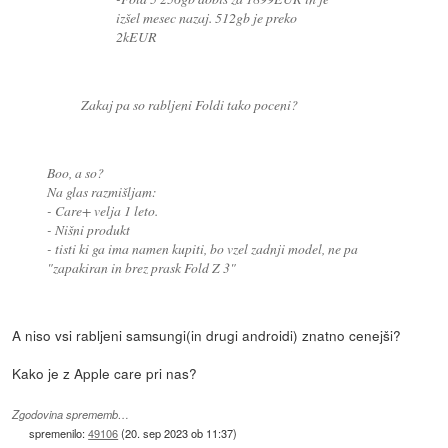
izšel mesec nazaj. 512gb je preko
2kEUR
Zakaj pa so rabljeni Foldi tako poceni?
Boo, a so?
Na glas razmišljam:
- Care+ velja 1 leto.
- Nišni produkt
- tisti ki ga ima namen kupiti, bo vzel zadnji model, ne pa
"zapakiran in brez prask Fold Z 3"
A niso vsi rabljeni samsungi(in drugi androidi) znatno cenejši?
Kako je z Apple care pri nas?
Zgodovina sprememb…
spremenilo:
49106
(
20. sep 2023 ob 11:37
)