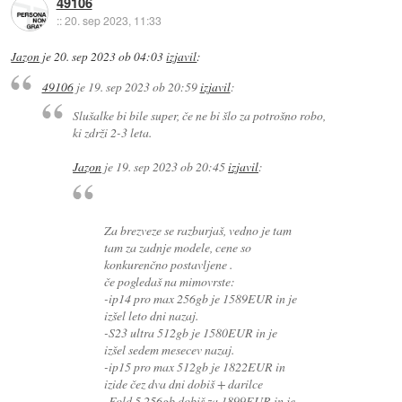
49106
::
20. sep 2023, 11:33
Jazon
je
20. sep 2023 ob 04:03
izjavil
:
49106
je
19. sep 2023 ob 20:59
izjavil
:
Slušalke bi bile super, če ne bi šlo za potrošno robo,
ki zdrži 2-3 leta.
Jazon
je
19. sep 2023 ob 20:45
izjavil
:
Za brezveze se razburjaš, vedno je tam
tam za zadnje modele, cene so
konkurenčno postavljene .
če pogledaš na mimovrste:
-ip14 pro max 256gb je 1589EUR in je
izšel leto dni nazaj.
-S23 ultra 512gb je 1580EUR in je
izšel sedem mesecev nazaj.
-ip15 pro max 512gb je 1822EUR in
izide čez dva dni dobiš + darilce
-Fold 5 256gb dobiš za 1899EUR in je