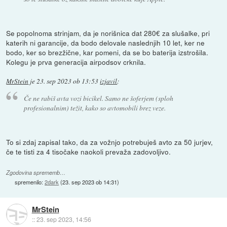
Se popolnoma strinjam, da je norišnica dat 280€ za slušalke, pri
katerih ni garancije, da bodo delovale naslednjih 10 let, ker ne
bodo, ker so brezžične, kar pomeni, da se bo baterija izstrošila.
Kolegu je prva generacija airpodsov crknila.
MrStein
je
23. sep 2023 ob 13:53
izjavil
:
Če ne rabiš avta vozi bicikel. Samo ne šoferjem (sploh
profesionalnim) težit, kako so avtomobili brez veze.
To si zdaj zapisal tako, da za vožnjo potrebuješ avto za 50 jurjev,
če te tisti za 4 tisočake naokoli prevaža zadovoljivo.
Zgodovina sprememb…
spremenilo:
2dark
(
23. sep 2023 ob 14:31
)
MrStein
::
23. sep 2023, 14:56