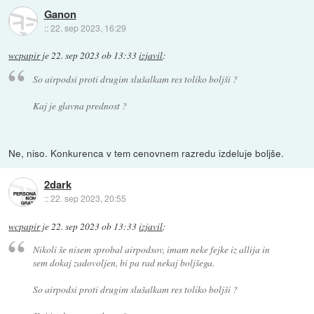
Ganon
::
22. sep 2023, 16:29
wcpapir
je
22. sep 2023 ob 13:33
izjavil
:
So airpodsi proti drugim slušalkam res toliko boljši ?
Kaj je glavna prednost ?
Ne, niso. Konkurenca v tem cenovnem razredu izdeluje boljše.
2dark
::
22. sep 2023, 20:55
wcpapir
je
22. sep 2023 ob 13:33
izjavil
:
Nikoli še nisem sprobal airpodsov, imam neke fejke iz allija in
sem dokaj zadovoljen, bi pa rad nekaj boljšega.
So airpodsi proti drugim slušalkam res toliko boljši ?