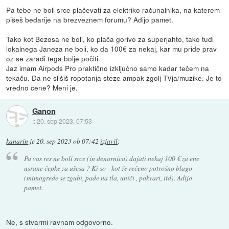
Pa tebe ne boli srce plačevati za elektriko računalnika, na katerem
pišeš bedarije na brezveznem forumu? Adijo pamet.
Tako kot Bezosa ne boli, ko plača gorivo za superjahto, tako tudi
lokalnega Janeza ne boli, ko da 100€ za nekaj, kar mu pride prav
oz se zaradi tega bolje počiti.
Jaz imam Airpods Pro praktično izključno samo kadar tečem na
tekaču. Da ne slišiš ropotanja steze ampak zgolj TVja/muzike. Je to
vredno cene? Meni je.
Ganon
::
20. sep 2023, 07:53
kanarin
je
20. sep 2023 ob 07:42
izjavil
:
Pa vas res ne boli srce (in denarnica) dajati nekaj 100 € za ene
usrane čepke za ušesa ? Ki so - kot že rečeno potrošno blago
(mimogrede se zgubi, pade na tla, uniči , pokvari, itd). Adijo
pamet.
Ne, s stvarmi ravnam odgovorno.