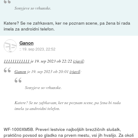
Sonyjeve so vrhunske.
Katere? Se ne zafrkavam, ker ne poznam scene, pa žena bi rada
imela za androidni telefon.
Ganon
::
19. sep 2023, 22:52
111111111111
je
19. sep 2023 ob 22:22
izjavil
:
Ganon
je
19. sep 2023 ob 20:01
izjavil
:
Sonyjeve so vrhunske.
Katere? Se ne zafrkavam, ker ne poznam scene, pa žena bi rada
imela za androidni telefon.
WF-1000XM5B. Preveri lestvice najboljših brezžičnih slušalk,
praktično povsod so gladko na prvem mestu, vsi jih hvalijo. Za okoli