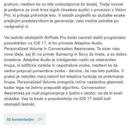
prahom, medtem ko so bile vodoodporne že doslej. Tretja novost
je podpora za zvok brez izgub (
) v povezavi z Vision
lossless audio
Pro, ki prihaja prihodnje leto. V ostalih pogledih so slušalke enake
prejšnjim predstavnikom te generacije, zato močne potrebe po
nadgradnji ni.
Vsi lastniki obstoječih AirPods Pro bodo namreč dobili programsko
posodobitev na iOS 17, ki bo prinesla Adaptive Audio,
Personalized Volume in Conversation Awareness. To sicer niso
nove ideje, saj jih na primer Samsung in Sony že imata, a so dobro
izvedene. Adaptive Audio je inteligenten način za odstranitev
hrupa, ki odfiltrira moteče in nepotrebne zvoke, medtem ko še
vedno prepusti pomembne zvoke - denimo, če nas kdo pokliče. V
praksi je nekoliko manj celovit kot klasična funkcija za prekrivanje
hrupa. Personalized Volume omogoča ročne nastavitve glasnosti,
kadar tega ne želimo prepustiti algoritmu. Conversation
Awareness pa nudi pogovarjanje z ljudmi v okolici, ne da bi sneli
slušalke. Vse to bodo s posodobitvijo na iOS 17 dobili tudi
obstoječi lastniki.
52 komentarjev