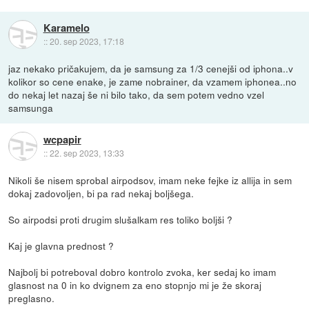
Karamelo
::
20. sep 2023, 17:18
jaz nekako pričakujem, da je samsung za 1/3 cenejši od iphona..v
kolikor so cene enake, je zame nobrainer, da vzamem iphonea..no
do nekaj let nazaj še ni bilo tako, da sem potem vedno vzel
samsunga
wcpapir
::
22. sep 2023, 13:33
Nikoli še nisem sprobal airpodsov, imam neke fejke iz allija in sem
dokaj zadovoljen, bi pa rad nekaj boljšega.
So airpodsi proti drugim slušalkam res toliko boljši ?
Kaj je glavna prednost ?
Najbolj bi potreboval dobro kontrolo zvoka, ker sedaj ko imam
glasnost na 0 in ko dvignem za eno stopnjo mi je že skoraj
preglasno.