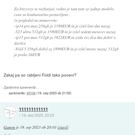
Za brezveze se razburjaš, vedno je tam tam za zadnje modele,
cene so konkurenčno postavljene .
če pogledaš na mimovrste:
-ip14 pro max 256gb je 1589EUR in je izšel leto dni nazaj.
-S23 ultra 512gb je 1580EUR in je izšel sedem mesecev nazaj.
-ip15 pro max 512gb je 1822EUR in izide čez dva dni dobiš +
darilce
-Fold 5 256gb dobiš za 1899EUR in je izšel mesec nazaj. 512gb
je preko 2kEUR
Zakaj pa so rabljeni Foldi tako poceni?
Zgodovina sprememb…
spremenilo:
49106
(
19. sep 2023 ob 21:00
)
111111111111
::
19. sep 2023, 22:22
Ganon
je
19. sep 2023 ob 20:01
izjavil
: