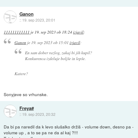
Ganon
::
19. sep 2023, 20:01
111111111111
je
19. sep 2023 ob 18:24
izjavil
:
Ganon
je
19. sep 2023 ob 15:01
izjavil
:
En sam dober razlog, zakaj bi jih kupil?
Konkurenca izdeluje boljše in lepše.
Katere?
Sonyjeve so vrhunske.
Freya#
::
19. sep 2023, 20:32
Da bi pa naredil da k levo slušalko držiš - volume down, desno pa -
volume up , a to se pa ne da al kaj ?!!!