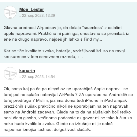
Moe_Lester
::
22. sep 2023, 13:39
Glavna prednost Airpodsov je, da delajo "seamless" z ostalimi
apple napravami. Praktično ni pairinga, enostavno se premikaš iz
ene na drugo napravo, najdeš jih lahko s Find my...
Kar se tiče kvalitete zvoka, baterije, vzdržljivosti itd. so na ravni
konkurence v tem cenovnem razredu, +-.
kanarin
::
22. sep 2023, 14:54
Ok, samo kaj pa če pa nimaš oz ne uporabljaš Apple naprav - se
torej pol ne splača nabavljat AirPods ? ZA uporabo na Androidih so
torej predrage ? Mislim, jaz ima doma tudi iPhone in iPad ampak
brezžičnih slušak praktično nikoli ne uporabljam na teh napravah,
samo na Android zadevah. Glede na to da na slušalkah bolj redko
poslušam glasbo, večinoma podcaste oz govor mi se tako fučka za
neko hudo kvaliteto zvoka. Glede na izkušnje mi je daleč
najpomembnejša lastnost dolgoživost slušalk.