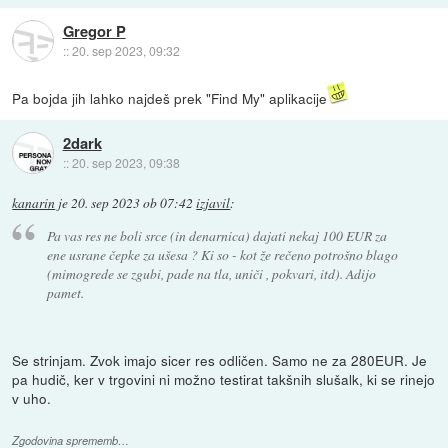
Gregor P
::
20. sep 2023, 09:32
Pa bojda jih lahko najdeš prek "Find My" aplikacije
2dark
::
20. sep 2023, 09:38
kanarin
je
20. sep 2023 ob 07:42
izjavil
:
Pa vas res ne boli srce (in denarnica) dajati nekaj 100 EUR za
ene usrane čepke za ušesa ? Ki so - kot že rečeno potrošno blago
(mimogrede se zgubi, pade na tla, uniči , pokvari, itd). Adijo
pamet.
Se strinjam. Zvok imajo sicer res odličen. Samo ne za 280EUR. Je
pa hudič, ker v trgovini ni možno testirat takšnih slušalk, ki se rinejo
v uho.
Zgodovina sprememb…