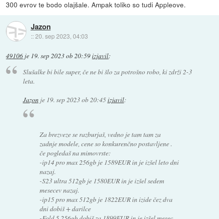
300 evrov te bodo olajšale. Ampak toliko so tudi Appleove.
Jazon
::
20. sep 2023, 04:03
49106
je
19. sep 2023 ob 20:59
izjavil
:
Slušalke bi bile super, če ne bi šlo za potrošno robo, ki zdrži 2-3
leta.
Jazon
je
19. sep 2023 ob 20:45
izjavil
:
Za brezveze se razburjaš, vedno je tam tam za
zadnje modele, cene so konkurenčno postavljene .
če pogledaš na mimovrste:
-ip14 pro max 256gb je 1589EUR in je izšel leto dni
nazaj.
-S23 ultra 512gb je 1580EUR in je izšel sedem
mesecev nazaj.
-ip15 pro max 512gb je 1822EUR in izide čez dva
dni dobiš + darilce
-Fold 5 256gb dobiš za 1899EUR in je izšel mesec