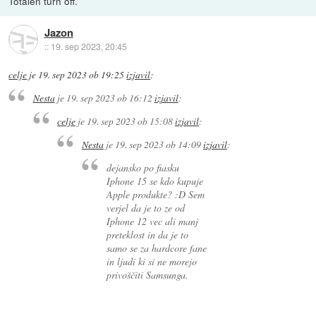
Totalen turn off.
Jazon
::
19. sep 2023, 20:45
celje
je
19. sep 2023 ob 19:25
izjavil
:
Nesta
je
19. sep 2023 ob 16:12
izjavil
:
celje
je
19. sep 2023 ob 15:08
izjavil
:
Nesta
je
19. sep 2023 ob 14:09
izjavil
:
dejansko po fiasku
Iphone 15 se kdo kupuje
Apple produkte? :D Sem
verjel da je to ze od
Iphone 12 vec ali manj
preteklost in da je to
samo se za hardcore fane
in ljudi ki si ne morejo
privoščiti Samsunga.