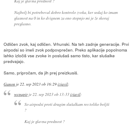
Kaj je glavna prednost ?
Najbolj bi potreboval dobro kontrolo zvoka, ker sedaj ko imam
glasnost na 0 in ko dvignem za eno stopnjo mi je že skoraj
preglasno.
Odličen zvok, kaj odličen. Vrhunski. Na teh zadnje generacije. Prvi
airpodsi so imeli zvok podpovprečen. Preko aplikacije popolnoma
lahko izločiš vse zvoke in poslušaš samo tisto, kar slušalke
predvajajo.
Samo, pripročam, da jih prej preizkusiš.
Ganon
je
22. sep 2023 ob 16:29
izjavil
:
wcpapir
je
22. sep 2023 ob 13:33
izjavil
:
So airpodsi proti drugim slušalkam res toliko boljši
?
Kaj je glavna prednost ?