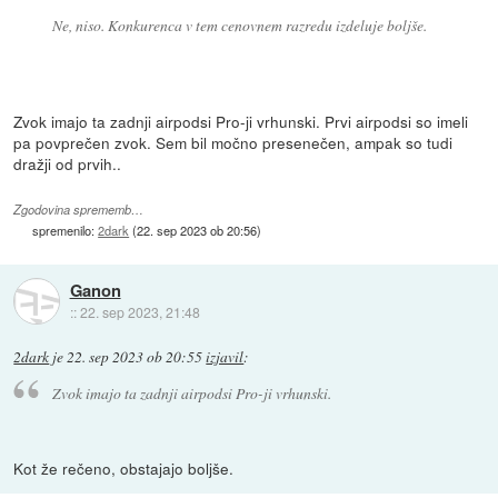
Ne, niso. Konkurenca v tem cenovnem razredu izdeluje boljše.
Zvok imajo ta zadnji airpodsi Pro-ji vrhunski. Prvi airpodsi so imeli
pa povprečen zvok. Sem bil močno presenečen, ampak so tudi
dražji od prvih..
Zgodovina sprememb…
spremenilo:
2dark
(
22. sep 2023 ob 20:56
)
Ganon
::
22. sep 2023, 21:48
2dark
je
22. sep 2023 ob 20:55
izjavil
:
Zvok imajo ta zadnji airpodsi Pro-ji vrhunski.
Kot že rečeno, obstajajo boljše.