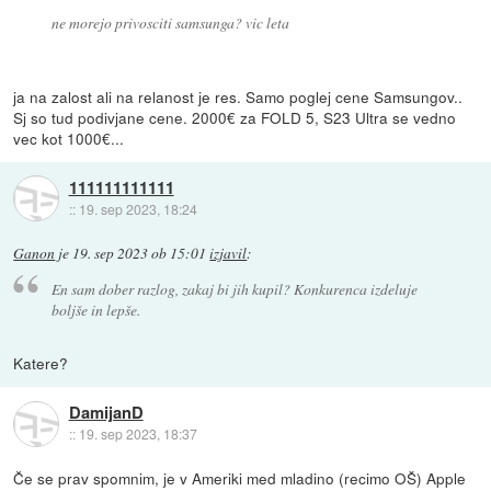
ne morejo privosciti samsunga? vic leta
ja na zalost ali na relanost je res. Samo poglej cene Samsungov..
Sj so tud podivjane cene. 2000€ za FOLD 5, S23 Ultra se vedno
vec kot 1000€...
111111111111
::
19. sep 2023, 18:24
Ganon
je
19. sep 2023 ob 15:01
izjavil
:
En sam dober razlog, zakaj bi jih kupil? Konkurenca izdeluje
boljše in lepše.
Katere?
DamijanD
::
19. sep 2023, 18:37
Če se prav spomnim, je v Ameriki med mladino (recimo OŠ) Apple