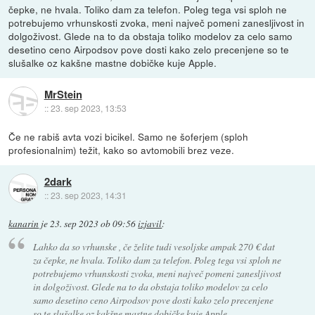
čepke, ne hvala. Toliko dam za telefon. Poleg tega vsi sploh ne
potrebujemo vrhunskosti zvoka, meni največ pomeni zanesljivost in
dolgoživost. Glede na to da obstaja toliko modelov za celo samo
desetino ceno Airpodsov pove dosti kako zelo precenjene so te
slušalke oz kakšne mastne dobičke kuje Apple.
MrStein
::
23. sep 2023, 13:53
Če ne rabiš avta vozi bicikel. Samo ne šoferjem (sploh
profesionalnim) težit, kako so avtomobili brez veze.
2dark
::
23. sep 2023, 14:31
kanarin
je
23. sep 2023 ob 09:56
izjavil
:
Lahko da so vrhunske , če želite tudi vesoljske ampak 270 € dat
za čepke, ne hvala. Toliko dam za telefon. Poleg tega vsi sploh ne
potrebujemo vrhunskosti zvoka, meni največ pomeni zanesljivost
in dolgoživost. Glede na to da obstaja toliko modelov za celo
samo desetino ceno Airpodsov pove dosti kako zelo precenjene
so te slušalke oz kakšne mastne dobičke kuje Apple.