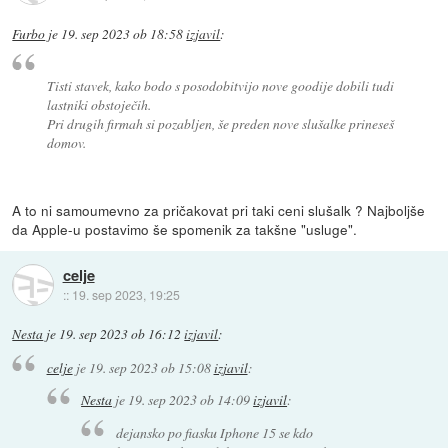
Furbo
je
19. sep 2023 ob 18:58
izjavil
:
Tisti stavek, kako bodo s posodobitvijo nove goodije dobili tudi
lastniki obstoječih.
Pri drugih firmah si pozabljen, še preden nove slušalke prineseš
domov.
A to ni samoumevno za pričakovat pri taki ceni slušalk ? Najboljše
da Apple-u postavimo še spomenik za takšne "usluge".
celje
::
19. sep 2023, 19:25
Nesta
je
19. sep 2023 ob 16:12
izjavil
:
celje
je
19. sep 2023 ob 15:08
izjavil
:
Nesta
je
19. sep 2023 ob 14:09
izjavil
:
dejansko po fiasku Iphone 15 se kdo