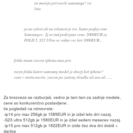
ne morejo privosciti samsunga? vic
leta
ja na zalost ali na relanost je res. Samo poglej cene
Samsungov.. Sj so tud podivjane cene. 2000EUR za
FOLD 5, S23 Ultra se vedno vec kot 1000EUR...
folda imam zraven iphona max pro.
razen folda kateri samsung model je drazji kot iphone?
cene v startu navite, zraven pa zastonj slisalke ali ura ali …..
Za brezveze se razburjaš, vedno je tam tam za zadnje modele,
cene so konkurenčno postavljene .
če pogledaš na mimovrste:
-ip14 pro max 256gb je 1589EUR in je izšel leto dni nazaj.
-S23 ultra 512gb je 1580EUR in je izšel sedem mesecev nazaj.
-ip15 pro max 512gb je 1822EUR in izide čez dva dni dobiš +
darilce