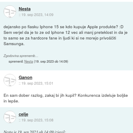
Nesta
::
19. sep 2023, 14:09
dejansko po fiasku Iphone 15 se kdo kupuje Apple produkte? :D
Sem verjel da je to ze od Iphone 12 vec ali manj preteklost in da je
to samo se za hardcore fane in ljudi ki si ne morejo privoščiti
Samsunga.
Zgodovina sprememb…
spremenil:
Nesta
(
19. sep 2023 ob 14:09
)
Ganon
::
19. sep 2023, 15:01
En sam dober razlog, zakaj bi jih kupil? Konkurenca izdeluje boljše
in lepše.
celje
::
19. sep 2023, 15:08
Nesta
je
19. sep 2023 ob 14:09
izjavil
: