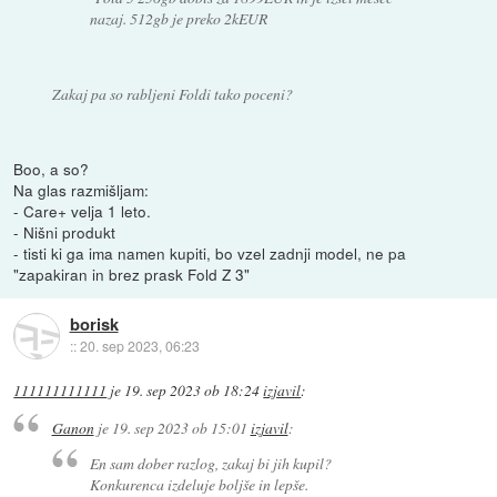
nazaj. 512gb je preko 2kEUR
Zakaj pa so rabljeni Foldi tako poceni?
Boo, a so?
Na glas razmišljam:
- Care+ velja 1 leto.
- Nišni produkt
- tisti ki ga ima namen kupiti, bo vzel zadnji model, ne pa
"zapakiran in brez prask Fold Z 3"
borisk
::
20. sep 2023, 06:23
111111111111
je
19. sep 2023 ob 18:24
izjavil
:
Ganon
je
19. sep 2023 ob 15:01
izjavil
:
En sam dober razlog, zakaj bi jih kupil?
Konkurenca izdeluje boljše in lepše.