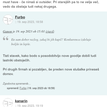
must have - če nimaš si outsider. Pri starejših pa to ne velja več,
vedo da obstaja tudi nekaj drugega.
Furbo
::
19. sep 2023, 18:58
Ganon
je
19. sep 2023 ob 15:01
izjavil
:
En sam dober razlog, zakaj bi jih kupil? Konkurenca izdeluje
boljše in lepše.
Tisti stavek, kako bodo s posodobitvijo nove goodije dobili tudi
lastniki obstoječih.
Pri drugih firmah si pozabljen, še preden nove slušalke prineseš
domov.
Zgodovina sprememb…
spremenil:
Furbo
(
19. sep 2023 ob 18:59
)
kanarin
::
19. sep 2023, 19:19