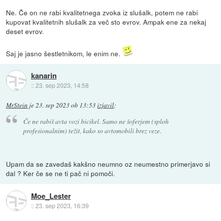
Ne. Če on ne rabi kvalitetnega zvoka iz slušalk, potem ne rabi
kupovat kvalitetnih slušalk za več sto evrov. Ampak ene za nekaj
deset evrov.
Saj je jasno šestletnikom, le enim ne.
kanarin
::
23. sep 2023, 14:58
MrStein
je
23. sep 2023 ob 13:53
izjavil
:
Če ne rabiš avta vozi bicikel. Samo ne šoferjem (sploh
profesionalnim) težit, kako so avtomobili brez veze.
Upam da se zavedaš kakšno neumno oz neumestno primerjavo si
dal ? Ker če se ne ti pač ni pomoči.
Moe_Lester
::
23. sep 2023, 16:39