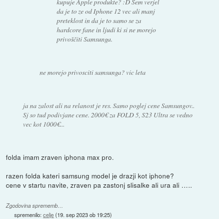
kupuje Apple produkte? :D Sem verjel
da je to ze od Iphone 12 vec ali manj
preteklost in da je to samo se za
hardcore fane in ljudi ki si ne morejo
privoščiti Samsunga.
ne morejo privosciti samsunga? vic leta
ja na zalost ali na relanost je res. Samo poglej cene Samsungov..
Sj so tud podivjane cene. 2000€ za FOLD 5, S23 Ultra se vedno
vec kot 1000€...
folda imam zraven iphona max pro.
razen folda kateri samsung model je drazji kot iphone?
cene v startu navite, zraven pa zastonj slisalke ali ura ali …..
Zgodovina sprememb…
spremenilo:
celje
(
19. sep 2023 ob 19:25
)