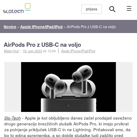
☰
Novice
»
Apple iPhone/iPad/iPod
»
AirPods Pro z USB-C na voljo
AirPods Pro z USB-C na voljo
Matej Huš
::
19. sep 2023
ob 12:04
Apple iPhone/iPad/iPod
- Apple je kot obljubljeno danes začel prodajati osveženo
Slo-Tech
drugo generacijo brezžičnih slušalk AirPods Pro, ki imajo prvikrat
za polnjenje priključek USB-C in ne Lightning. Pričakovali smo, da
bo to edina sprememba, a so dobile slušalke tudi zaščito pred