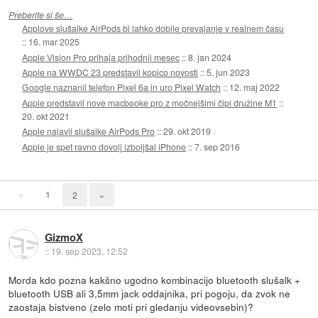
Preberite si še…
Applove slušalke AirPods bi lahko dobile prevajanje v realnem času
::
16. mar 2025
Apple Vision Pro prihaja prihodnji mesec
::
8. jan 2024
Apple na WWDC 23 predstavil kopico novosti
::
5. jun 2023
Google naznanil telefon Pixel 6a in uro Pixel Watch
::
12. maj 2022
Apple predstavil nove macbooke pro z močnejšimi čipi družine M1
::
20. okt 2021
Apple najavil slušalke AirPods Pro
::
29. okt 2019
Apple je spet ravno dovolj izboljšal iPhone
::
7. sep 2016
«
1
2
»
GizmoX
::
19. sep 2023, 12:52
Morda kdo pozna kakšno ugodno kombinacijo bluetooth slušalk +
bluetooth USB ali 3,5mm jack oddajnika, pri pogoju, da zvok ne
zaostaja bistveno (zelo moti pri gledanju videovsebin)?