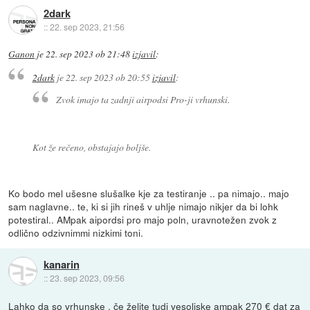
2dark
::
22. sep 2023, 21:56
Ganon
je
22. sep 2023 ob 21:48
izjavil
:
2dark
je
22. sep 2023 ob 20:55
izjavil
:
Zvok imajo ta zadnji airpodsi Pro-ji vrhunski.
Kot že rečeno, obstajajo boljše.
Ko bodo mel ušesne slušalke kje za testiranje .. pa nimajo.. majo
sam naglavne.. te, ki si jih rineš v uhlje nimajo nikjer da bi lohk
potestiral.. AMpak aipordsi pro majo poln, uravnotežen zvok z
odlično odzivnimmi nizkimi toni.
kanarin
::
23. sep 2023, 09:56
Lahko da so vrhunske , če želite tudi vesoljske ampak 270 € dat za