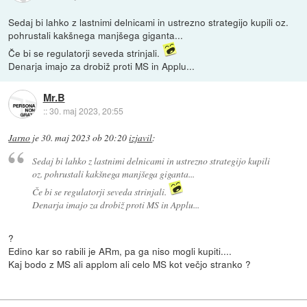
Sedaj bi lahko z lastnimi delnicami in ustrezno strategijo kupili oz.
pohrustali kakšnega manjšega giganta...
Če bi se regulatorji seveda strinjali.
Denarja imajo za drobiž proti MS in Applu...
Mr.B
::
30. maj 2023, 20:55
Jarno
je
30. maj 2023 ob 20:20
izjavil
:
Sedaj bi lahko z lastnimi delnicami in ustrezno strategijo kupili
oz. pohrustali kakšnega manjšega giganta...
Če bi se regulatorji seveda strinjali.
Denarja imajo za drobiž proti MS in Applu...
?
Edino kar so rabili je ARm, pa ga niso mogli kupiti....
Kaj bodo z MS ali applom ali celo MS kot večjo stranko ?