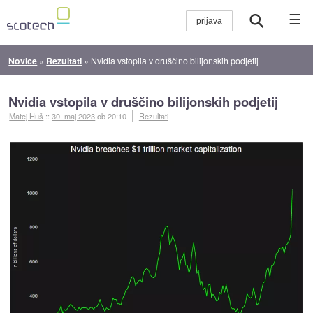
☰
Novice
»
Rezultati
»
Nvidia vstopila v druščino bilijonskih podjetij
Nvidia vstopila v druščino bilijonskih podjetij
Matej Huš
::
30. maj 2023
ob 20:10
Rezultati