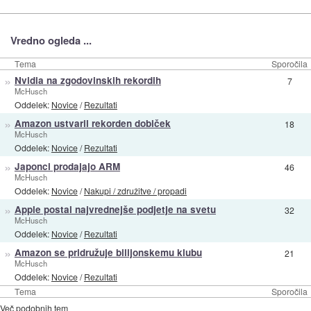
Vredno ogleda ...
Tema
Sporočila
»
Nvidia na zgodovinskih rekordih
7
McHusch
Oddelek:
Novice
/
Rezultati
»
Amazon ustvaril rekorden dobiček
18
McHusch
Oddelek:
Novice
/
Rezultati
»
Japonci prodajajo ARM
46
McHusch
Oddelek:
Novice
/
Nakupi / združitve / propadi
»
Apple postal najvrednejše podjetje na svetu
32
McHusch
Oddelek:
Novice
/
Rezultati
»
Amazon se pridružuje bilijonskemu klubu
21
McHusch
Oddelek:
Novice
/
Rezultati
Tema
Sporočila
Več podobnih tem