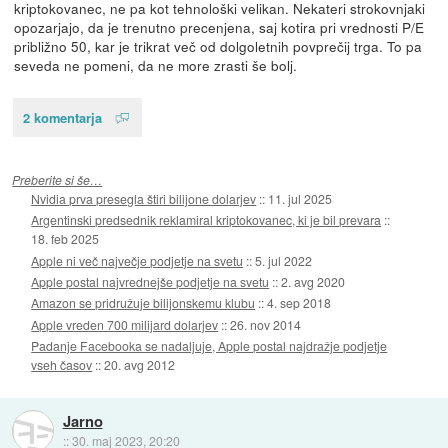
kriptokovanec, ne pa kot tehnološki velikan. Nekateri strokovnjaki
opozarjajo, da je trenutno precenjena, saj kotira pri vrednosti P/E
približno 50, kar je trikrat več od dolgoletnih povprečij trga. To pa
seveda ne pomeni, da ne more zrasti še bolj.
2 komentarja
Preberite si še…
Nvidia prva presegla štiri bilijone dolarjev
::
11. jul 2025
Argentinski predsednik reklamiral kriptokovanec, ki je bil prevara
::
18. feb 2025
Apple ni več največje podjetje na svetu
::
5. jul 2022
Apple postal najvrednejše podjetje na svetu
::
2. avg 2020
Amazon se pridružuje bilijonskemu klubu
::
4. sep 2018
Apple vreden 700 milijard dolarjev
::
26. nov 2014
Padanje Facebooka se nadaljuje, Apple postal najdražje podjetje
vseh časov
::
20. avg 2012
Jarno
::
30. maj 2023, 20:20