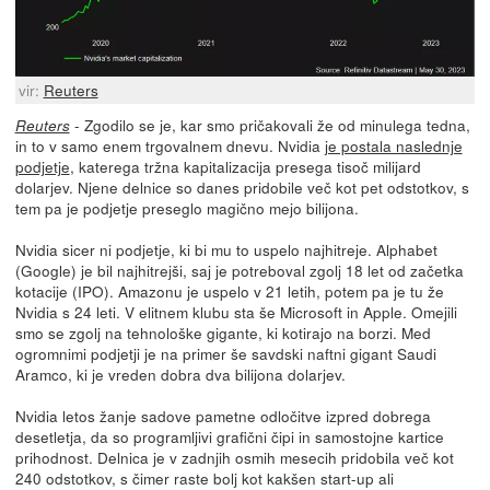
vir:
Reuters
- Zgodilo se je, kar smo pričakovali že od minulega tedna,
Reuters
in to v samo enem trgovalnem dnevu. Nvidia
je postala naslednje
podjetje
, katerega tržna kapitalizacija presega tisoč milijard
dolarjev. Njene delnice so danes pridobile več kot pet odstotkov, s
tem pa je podjetje preseglo magično mejo bilijona.
Nvidia sicer ni podjetje, ki bi mu to uspelo najhitreje. Alphabet
(Google) je bil najhitrejši, saj je potreboval zgolj 18 let od začetka
kotacije (IPO). Amazonu je uspelo v 21 letih, potem pa je tu že
Nvidia s 24 leti. V elitnem klubu sta še Microsoft in Apple. Omejili
smo se zgolj na tehnološke gigante, ki kotirajo na borzi. Med
ogromnimi podjetji je na primer še savdski naftni gigant Saudi
Aramco, ki je vreden dobra dva bilijona dolarjev.
Nvidia letos žanje sadove pametne odločitve izpred dobrega
desetletja, da so programljivi grafični čipi in samostojne kartice
prihodnost. Delnica je v zadnjih osmih mesecih pridobila več kot
240 odstotkov, s čimer raste bolj kot kakšen start-up ali