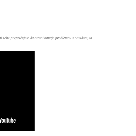
ami sebe prepričujete da otroci nimajo problemov s covidom, to