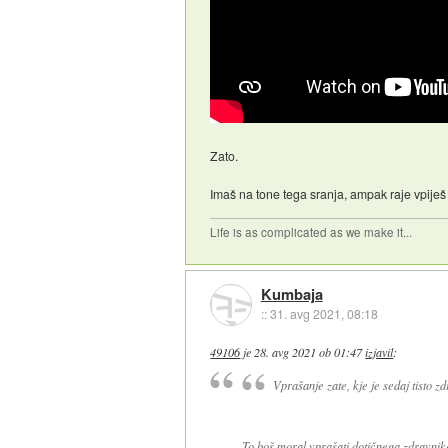
Zato.
Imaš na tone tega sranja, ampak raje vpiješ "
Life is as complicated as we make it...
Kumbaja
::
31. avg 2021, 08:18
49106
je
28. avg 2021 ob 01:47
izjavil
:
Vprašanje zate, kje je sedaj tisto
To boš moral vprašati dotičnega zdravnika