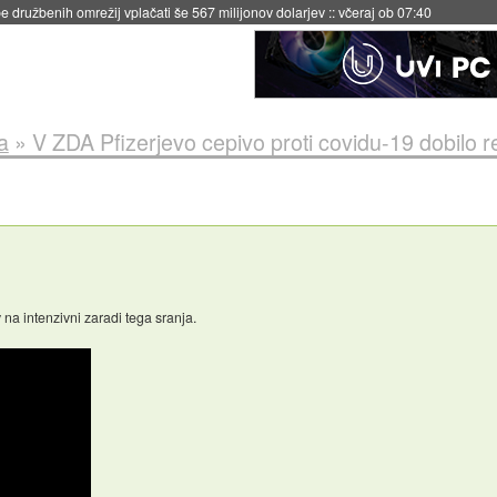
 družbenih omrežij vplačati še 567 milijonov dolarjev
::
včeraj ob 07:40
a
»
V ZDA Pfizerjevo cepivo proti covidu-19 dobilo r
na intenzivni zaradi tega sranja.