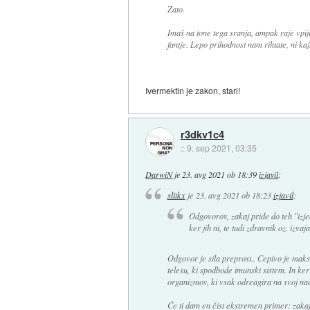
Zato.
Imaš na tone tega sranja, ampak raje vpije
fantje. Lepo prihodnost nam rihtate, ni kaj
Ivermektin je zakon, stari!
r3dkv1c4
::
9. sep 2021, 03:35
DarwiN
je
23. avg 2021 ob 18:39
izjavil
:
slitkx
je
23. avg 2021 ob 18:23
izjavil
:
Odgovorov, zakaj pride do teh "izje
ker jih ni, te tudi zdravnik oz. izva
Odgovor je sila preprost.. Cepivo je maksi
telesu, ki spodbode imunski sistem. In ke
organizmov, ki vsak odreagira na svoj nač
Če ti dam en čist ekstremen primer: zakaj