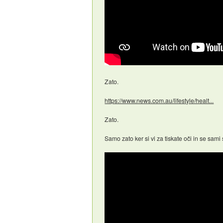
Zato.
https://www.news.com.au/lifestyle/healt...
Zato.
Samo zato ker si vi za tiskate oči in se sam