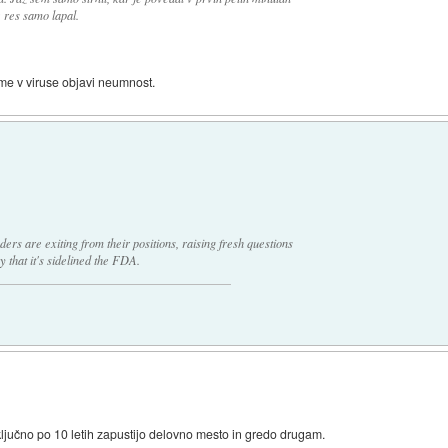
 res samo lapal.
jame v viruse objavi neumnost.
rs are exiting from their positions, raising fresh questions
 that it's sidelined the FDA.
ključno po 10 letih zapustijo delovno mesto in gredo drugam.