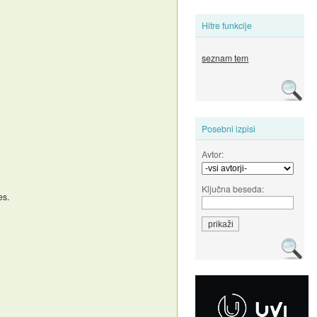
Hitre funkcije
seznam tem
Posebni izpisi
Avtor:
Ključna beseda:
es.