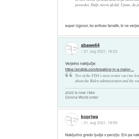
posnetka. Dalje nisem gledal. Upam, da je
super izgovor, ko antivax fanatik, ki ne ver
sbawe64
::
31. avg 2021, 18:23
Verjetno naključje:
https://endpts.com/breaking-in-a-major-...
Two of the FDA's most senior vaccine leade
about the Biden administration and the way
2020 is new 1984
Corona World order
kopriwa
::
31. avg 2021, 18:59
Naključno gredo ljudje v penzijo. Eni pa na