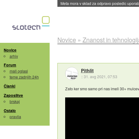
Meta mora v sklad za odpravo posledic uporabe
Novice
»
Znanost in tehnologij
Novice
arhiv
Forum
Pithlit
mali oglasi
::
31. avg 2021, 07:53
teme zadnjih 24h
Članki
Zato ker smo samo pri nas imeli 30+ mulcev 
Zaposlitve
brskaj
Ostalo
pravila