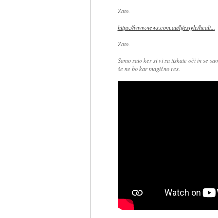
Zato.
https://www.news.com.au/lifestyle/healt...
Zato.
Samo zato ker si vi za tiskate oči in se s
še ne bo kar magično res.