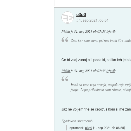
c3p0
::
1. sep 2021, 06:54
Pithlit
je
31. avg 2021 ob 07:53
izjavil
:
Zato ker smo samo pri nas imeli 30+ mulce
Če bi vsaj zunaj bili podatki, koliko teh je b
Pithlit
je
31. avg 2021 ob 07:53
izjavil
:
Imaš na tone tega sranja, ampak raje vpije
fantje. Lepo prihodnost nam rihtate, ni kaj
Jaz ne vpijem "ne se cepit", s kom si me zam
Zgodovina sprememb…
spremenil:
c3p0
(
1. sep 2021 ob 06:55
)