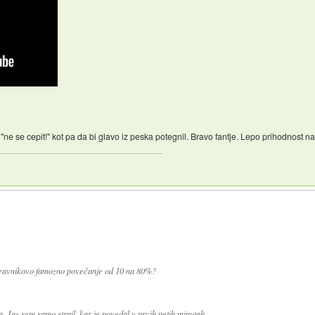
ne se cepit!" kot pa da bi glavo iz peska potegnil. Bravo fantje. Lepo prihodnost nam
 zdravnikovo famozno povečanje od 10 na 80%?
. Jaz sem samo strnil, kar je povedal v prvih petih minutah