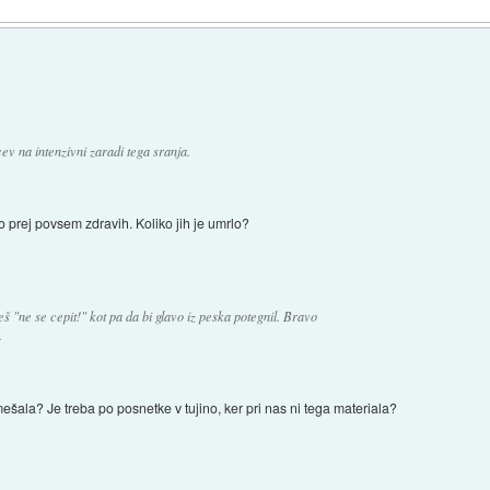
v na intenzivni zaradi tega sranja.
ilo prej povsem zdravih. Koliko jih je umrlo?
š "ne se cepit!" kot pa da bi glavo iz peska potegnil. Bravo
.
ešala? Je treba po posnetke v tujino, ker pri nas ni tega materiala?