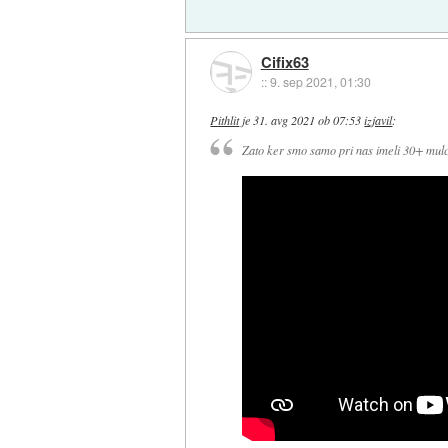
Cifix63
::
9. sep 2021, 01:30
Pithlit
je
31. avg 2021 ob 07:53
izjavil
:
Zato ker smo samo pri nas imeli 30+ mulce