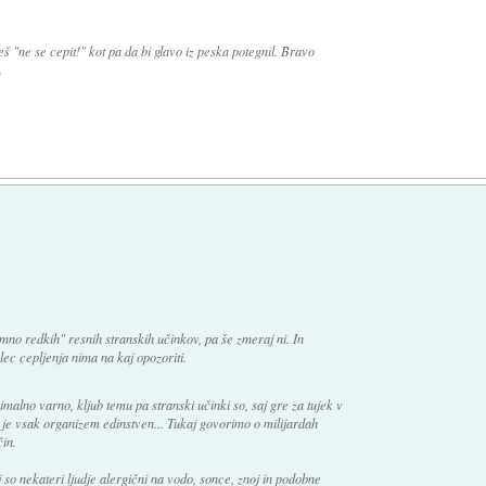
š "ne se cepit!" kot pa da bi glavo iz peska potegnil. Bravo
.
mno redkih" resnih stranskih učinkov, pa še zmeraj ni. In
jalec cepljenja nima na kaj opozoriti.
malno varno, kljub temu pa stranski učinki so, saj gre za tujek v
r je vsak organizem edinstven... Tukaj govorimo o milijardah
in.
 so nekateri ljudje alergični na vodo, sonce, znoj in podobne