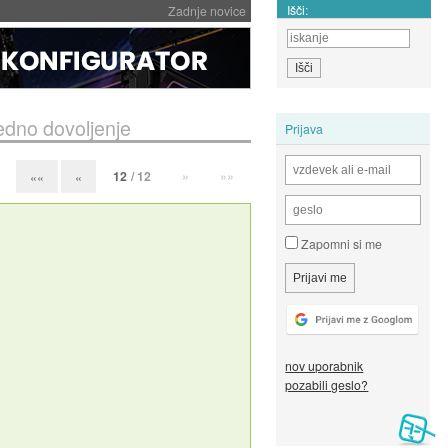
Išči:
Zadnje novice
edno dovoljenje
Prijava
12
/ 12
»
»»
««
«
Zapomni si me
nov uporabnik
pozabili geslo?