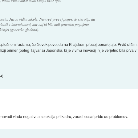
bomo videli kako bodo kitajci brez njih.
osta. Jaz to vidim takole. Namreč precej pogost je sterotip, da
labši v inovativnosti, kar naj bi bilo tudi genetsko pogojeno.
kitajci (genetsko gledano).
plošnem rasizmu, če človek pove, da na Kitajskem precej ponarejajo. Prvič slišim,
ližji primer (poleg Tajvana) Japonska, ki je v vrhu inovacij in je verjetno bila prva v
34
)
navadi vlada negativna selekcija pri kadru, zaradi cesar pride do problemov.