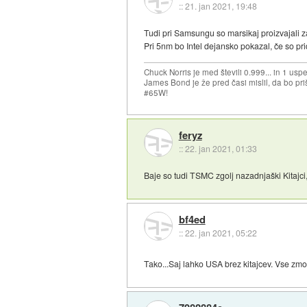
::
21. jan 2021, 19:48
Tudi pri Samsungu so marsikaj proizvajali za
Pri 5nm bo Intel dejansko pokazal, če so pri
Chuck Norris je med števili 0.999... in 1 usp
James Bond je že pred časi mislil, da bo priš
#65W!
feryz
::
22. jan 2021, 01:33
Baje so tudi TSMC zgolj nazadnjaški Kitajci
bf4ed
::
22. jan 2021, 05:22
Tako...Saj lahko USA brez kitajcev. Vse zmo