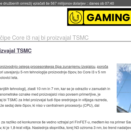
 družbenih omrežij vplačati še 567 milijonov dolarjev
::
danes ob 07:40
 čipe Core i3 naj bi proizvajal TSMC
oizvajal TSMC
proizvodnjo celega procesorskega čipa zunanjemu izvajalcu
,
poroča
el pri usvajanju 5-nm tehnologije proizvodnje čipov, bo Core i3 v 5 nm
lovici leta.
manjših tehnologij, zlasti 10 nm in 7 nm, kar se je odrazilo v zamudah in
anometrske oznake med proizvajalci niso povsem primerljive, je
 bi TSMC za Intel proizvajal tudi čipe srednjega in višjega razreda,
je že sedaj dele čipov, ki niso v centralnem procesorju (CPU), dal
bo za razliko od konkurence še vedno vztrajal pri FinFET-u, medtem ko na primer
ki je 1,8-krat višja. Naslednja stopnička, torej N3 oziroma 3 nm, bo trend nadaljev