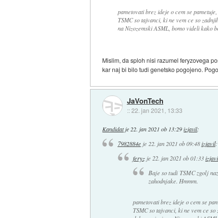
pametovati brez ideje o cem se pametuje,
TSMC so tajvanci, ki ne vem ce so zadnjih 
na Nizozemski ASML, bomo videli kako bod
Mislim, da sploh nisi razumel feryzovega post
kar naj bi bilo tudi genetsko pogojeno. Pogo
JaVonTech
::
22. jan 2021, 13:33
Kandidat
je
22. jan 2021 ob 13:29
izjavil
:
7982884e
je
22. jan 2021 ob 09:48
izjavil
:
feryz
je
22. jan 2021 ob 01:33
izjavi
Baje so tudi TSMC zgolj naza
zahodnjake. Hmmm.
pametovati brez ideje o cem se pam
TSMC so tajvanci, ki ne vem ce so za