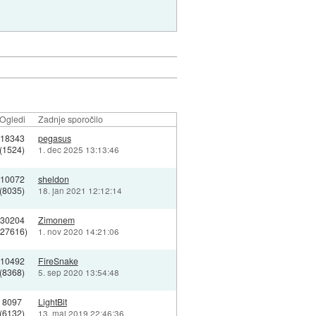
Ogledi
Zadnje sporočilo
18343
pegasus
(1524)
1. dec 2025 13:13:46
10072
sheldon
(8035)
18. jan 2021 12:12:14
30204
Zimonem
(27616)
1. nov 2020 14:21:06
10492
FireSnake
(8368)
5. sep 2020 13:54:48
8097
LightBit
(6132)
13. maj 2019 22:46:36