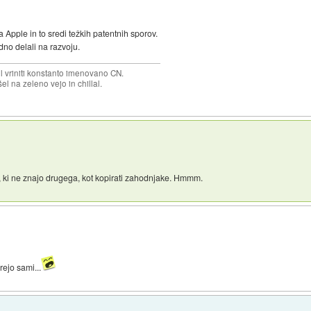
 Apple in to sredi težkih patentnih sporov.
dno delali na razvoju.
el vriniti konstanto imenovano CN.
el na zeleno vejo in chillal.
, ki ne znajo drugega, kot kopirati zahodnjake. Hmmm.
rejo sami...