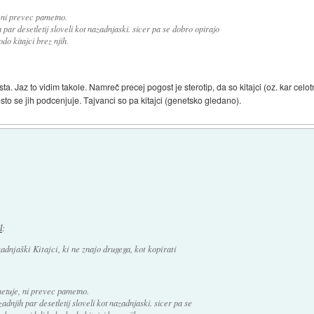
 ni prevec pametno.
par desetletij sloveli kot nazadnjaski. sicer pa se dobro opirajo
o kitajci brez njih.
a. Jaz to vidim takole. Namreč precej pogost je sterotip, da so kitajci (oz. kar celo
sto se jih podcenjuje. Tajvanci so pa kitajci (genetsko gledano).
l
:
dnjaški Kitajci, ki ne znajo drugega, kot kopirati
etuje, ni prevec pametno.
dnjih par desetletij sloveli kot nazadnjaski. sicer pa se