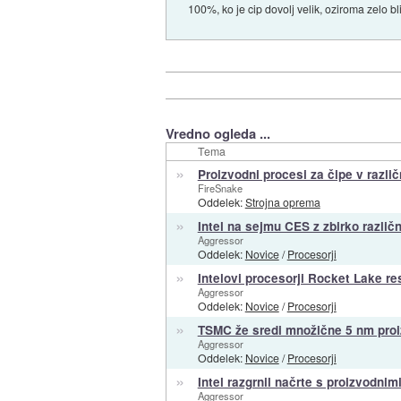
100%, ko je cip dovolj velik, oziroma zelo b
Vredno ogleda ...
Tema
»
Proizvodni procesi za čipe v različ
FireSnake
Oddelek:
Strojna oprema
»
Intel na sejmu CES z zbirko različ
Aggressor
Oddelek:
Novice
/
Procesorji
»
Intelovi procesorji Rocket Lake r
Aggressor
Oddelek:
Novice
/
Procesorji
»
TSMC že sredi množične 5 nm proi
Aggressor
Oddelek:
Novice
/
Procesorji
»
Intel razgrnil načrte s proizvodnim
Aggressor