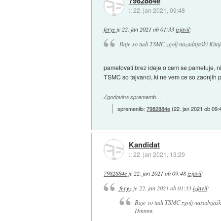
7982884e
::
22. jan 2021, 09:48
feryz
je
22. jan 2021 ob 01:33
izjavil
:
Baje so tudi TSMC zgolj nazadnjaški Kitaj
pametovati brez ideje o cem se pametuje, n
TSMC so tajvanci, ki ne vem ce so zadnjih pa
Zgodovina sprememb…
spremenilo:
7982884e
(
22. jan 2021 ob 09:
Kandidat
::
22. jan 2021, 13:29
7982884e
je
22. jan 2021 ob 09:48
izjavil
:
feryz
je
22. jan 2021 ob 01:33
izjavil
:
Baje so tudi TSMC zgolj nazadnjaški
Hmmm.