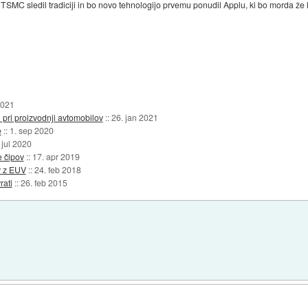
bo TSMC sledil tradiciji in bo novo tehnologijo prvemu ponudil Applu, ki bo morda ž
2021
i pri proizvodnji avtomobilov
::
26. jan 2021
e
::
1. sep 2020
 jul 2020
 čipov
::
17. apr 2019
v z EUV
::
24. feb 2018
rati
::
26. feb 2015