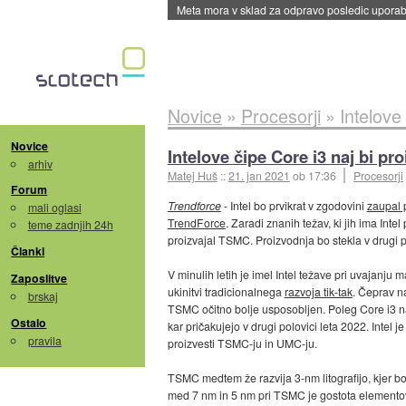
Meta mora v sklad za odpravo posledic uporabe
Novice
»
Procesorji
»
Intelove
Novice
Intelove čipe Core i3 naj bi pr
arhiv
Matej Huš
::
21. jan 2021
ob 17:36
Procesorji
Forum
Trendforce
- Intel bo prvikrat v zgodovini
zaupal 
mali oglasi
TrendForce
. Zaradi znanih težav, ki jih ima Int
teme zadnjih 24h
proizvajal TSMC. Proizvodnja bo stekla v drugi po
Članki
V minulih letih je imel Intel težave pri uvajanju 
Zaposlitve
ukinitvi tradicionalnega
razvoja tik-tak
. Čeprav n
brskaj
TSMC očitno bolje usposobljen. Poleg Core i3 naj
Ostalo
kar pričakujejo v drugi polovici leta 2022. Intel 
pravila
proizvesti TSMC-ju in UMC-ju.
TSMC medtem že razvija 3-nm litografijo, kjer 
med 7 nm in 5 nm pri TSMC je gostota elementov, 