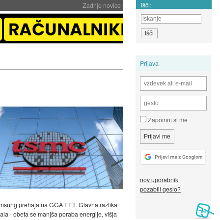
Išči:
Zadnje novice
Prijava
Zapomni si me
nov uporabnik
pozabili geslo?
 Samsung prehaja na GGA FET. Glavna razlika
ala - obeta se manjša poraba energije, višja