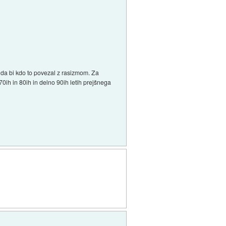
 da bi kdo to povezal z rasizmom. Za
 70ih in 80ih in delno 90ih letih prejšnega