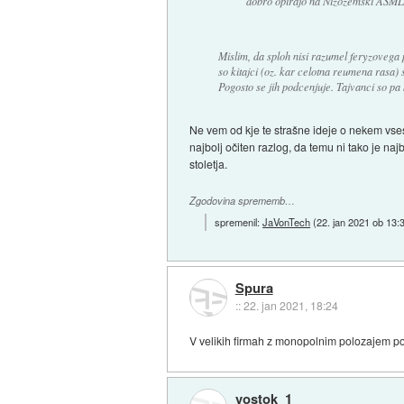
dobro opirajo na Nizozemski ASML, 
Mislim, da sploh nisi razumel feryzovega p
so kitajci (oz. kar celotna reumena rasa) s
Pogosto se jih podcenjuje. Tajvanci so pa 
Ne vem od kje te strašne ideje o nekem vses
najbolj očiten razlog, da temu ni tako je najb
stoletja.
Zgodovina sprememb…
spremenil:
JaVonTech
(
22. jan 2021 ob 13:
Spura
::
22. jan 2021, 18:24
V velikih firmah z monopolnim polozajem po
vostok_1