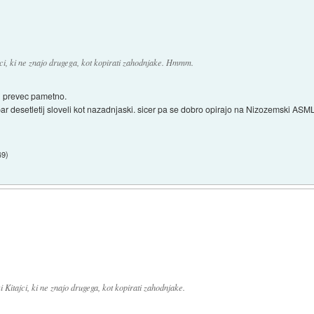
ci, ki ne znajo drugega, kot kopirati zahodnjake. Hmmm.
i prevec pametno.
r desetletij sloveli kot nazadnjaski. sicer pa se dobro opirajo na Nizozemski ASML,
49
)
 Kitajci, ki ne znajo drugega, kot kopirati zahodnjake.