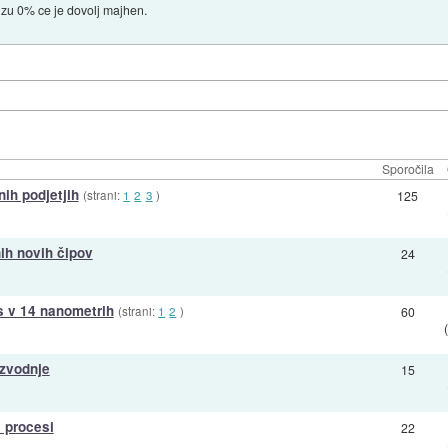
lizu 0% ce je dovolj majhen.
Sporočila
nih podjetjih
(strani:
1
2
3
)
125
nih novih čipov
24
es v 14 nanometrih
(strani:
1
2
)
60
zvodnje
15
i procesi
22