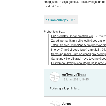
zmogljivost in višja gostota. Pričakovati je, da 
ostal pri 5 nm.
11 komentarjev
Preberite si še…
IBM predstavil 2-nanometrski čip
::
7. maj 
Zaradi pomanjkanja silicijevih čipov zastoj
TSMC že sredi množične 5 nm proizvodnj
Intelovi 7nm čipi bodo (spet) zamujali
::
25.
Samsung razvil 5-nm postopek proizvodnje
Samsung v Koreji gradi novo tovarno čipo
Ekstremna ultravijolična litografija je pred v
mrTwelveTrees
::
21. jan 2021, 19:45
Počasi gre to pri Intlu....
Jarno