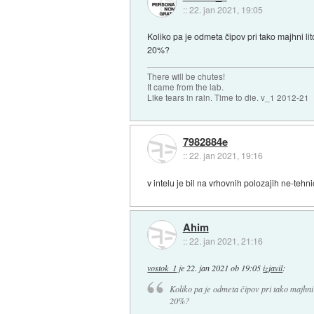
::
22. jan 2021, 19:05
Koliko pa je odmeta čipov pri tako majhni lit
20%?
There will be chutes!
It came from the lab.
Like tears in rain. Time to die. v_1 2012-21
7982884e
::
22. jan 2021, 19:16
v intelu je bil na vrhovnih polozajih ne-tehn
Ahim
::
22. jan 2021, 21:16
vostok_1
je
22. jan 2021 ob 19:05
izjavil
:
Koliko pa je odmeta čipov pri tako majhni l
20%?