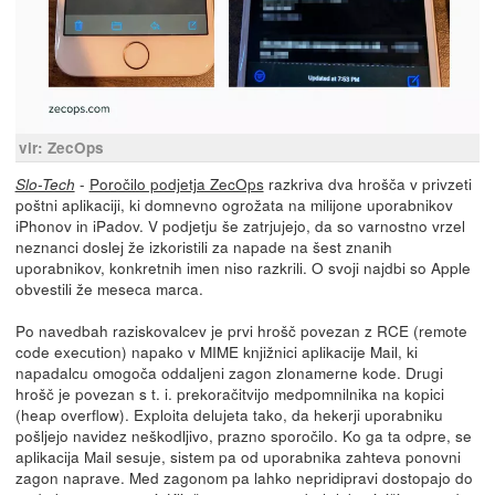
vir: ZecOps
-
Poročilo podjetja ZecOps
razkriva dva hrošča v privzeti
Slo-Tech
poštni aplikaciji, ki domnevno ogrožata na milijone uporabnikov
iPhonov in iPadov. V podjetju še zatrjujejo, da so varnostno vrzel
neznanci doslej že izkoristili za napade na šest znanih
uporabnikov, konkretnih imen niso razkrili. O svoji najdbi so Apple
obvestili že meseca marca.
Po navedbah raziskovalcev je prvi hrošč povezan z RCE (remote
code execution) napako v MIME knjižnici aplikacije Mail, ki
napadalcu omogoča oddaljeni zagon zlonamerne kode. Drugi
hrošč je povezan s t. i. prekoračitvijo medpomnilnika na kopici
(heap overflow). Exploita delujeta tako, da hekerji uporabniku
pošljejo navidez neškodljivo, prazno sporočilo. Ko ga ta odpre, se
aplikacija Mail sesuje, sistem pa od uporabnika zahteva ponovni
zagon naprave. Med zagonom pa lahko nepridipravi dostopajo do