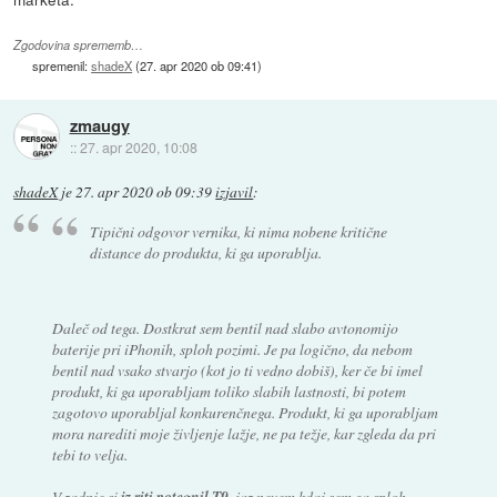
Zgodovina sprememb…
spremenil:
shadeX
(
27. apr 2020 ob 09:41
)
zmaugy
::
27. apr 2020, 10:08
shadeX
je
27. apr 2020 ob 09:39
izjavil
:
Tipični odgovor vernika, ki nima nobene kritične
distance do produkta, ki ga uporablja.
Daleč od tega. Dostkrat sem bentil nad slabo avtonomijo
baterije pri iPhonih, sploh pozimi. Je pa logično, da nebom
bentil nad vsako stvarjo (kot jo ti vedno dobiš), ker če bi imel
produkt, ki ga uporabljam toliko slabih lastnosti, bi potem
zagotovo uporabljal konkurenčnega. Produkt, ki ga uporabljam
mora narediti moje življenje lažje, ne pa težje, kar zgleda da pri
tebi to velja.
V zadnje si
iz riti potegnil T9
, jaz nevem kdaj sem ga sploh