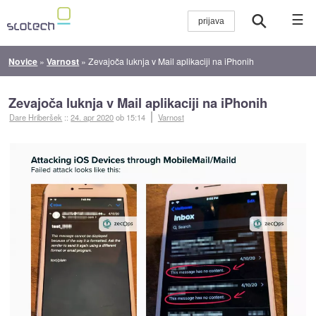
☰
Novice
»
Varnost
»
Zevajoča luknja v Mail aplikaciji na iPhonih
Zevajoča luknja v Mail aplikaciji na iPhonih
Dare Hriberšek
::
24. apr 2020
ob 15:14
Varnost