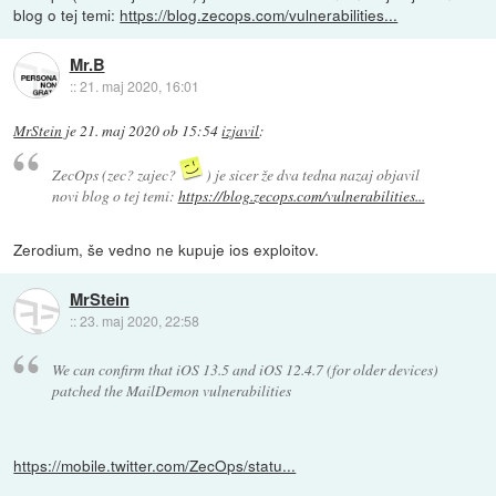
blog o tej temi:
https://blog.zecops.com/vulnerabilities...
Mr.B
::
21. maj 2020, 16:01
MrStein
je
21. maj 2020 ob 15:54
izjavil
:
ZecOps (zec? zajec?
) je sicer že dva tedna nazaj objavil
novi blog o tej temi:
https://blog.zecops.com/vulnerabilities...
Zerodium, še vedno ne kupuje ios exploitov.
MrStein
::
23. maj 2020, 22:58
We can confirm that iOS 13.5 and iOS 12.4.7 (for older devices)
patched the MailDemon vulnerabilities
https://mobile.twitter.com/ZecOps/statu...