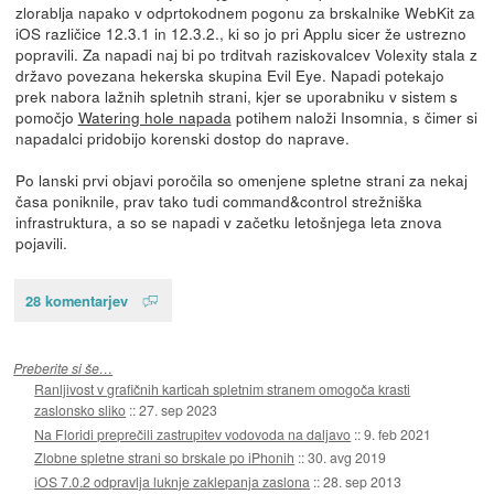
zlorablja napako v odprtokodnem pogonu za brskalnike WebKit za
iOS različice 12.3.1 in 12.3.2., ki so jo pri Applu sicer že ustrezno
popravili. Za napadi naj bi po trditvah raziskovalcev Volexity stala z
državo povezana hekerska skupina Evil Eye. Napadi potekajo
prek nabora lažnih spletnih strani, kjer se uporabniku v sistem s
pomočjo
Watering hole napada
potihem naloži Insomnia, s čimer si
napadalci pridobijo korenski dostop do naprave.
Po lanski prvi objavi poročila so omenjene spletne strani za nekaj
časa poniknile, prav tako tudi command&control strežniška
infrastruktura, a so se napadi v začetku letošnjega leta znova
pojavili.
28 komentarjev
Preberite si še…
Ranljivost v grafičnih karticah spletnim stranem omogoča krasti
zaslonsko sliko
::
27. sep 2023
Na Floridi preprečili zastrupitev vodovoda na daljavo
::
9. feb 2021
Zlobne spletne strani so brskale po iPhonih
::
30. avg 2019
iOS 7.0.2 odpravlja luknje zaklepanja zaslona
::
28. sep 2013