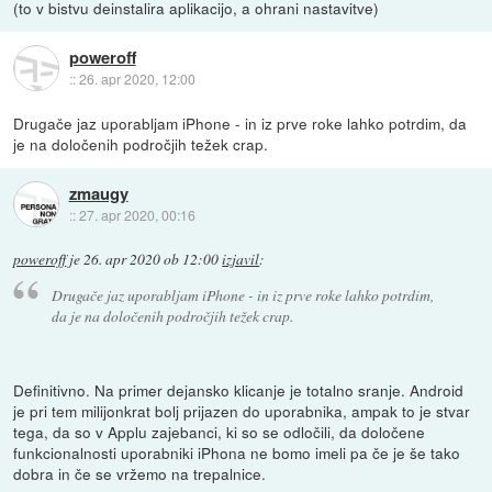
(to v bistvu deinstalira aplikacijo, a ohrani nastavitve)
poweroff
::
26. apr 2020, 12:00
Drugače jaz uporabljam iPhone - in iz prve roke lahko potrdim, da
je na določenih področjih težek crap.
zmaugy
::
27. apr 2020, 00:16
poweroff
je
26. apr 2020 ob 12:00
izjavil
:
Drugače jaz uporabljam iPhone - in iz prve roke lahko potrdim,
da je na določenih področjih težek crap.
Definitivno. Na primer dejansko klicanje je totalno sranje. Android
je pri tem milijonkrat bolj prijazen do uporabnika, ampak to je stvar
tega, da so v Applu zajebanci, ki so se odločili, da določene
funkcionalnosti uporabniki iPhona ne bomo imeli pa če je še tako
dobra in če se vržemo na trepalnice.