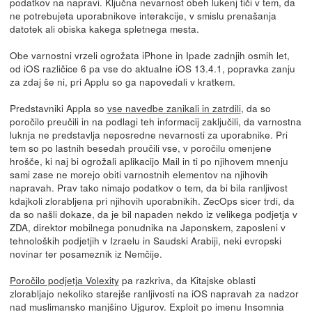
podatkov na napravi. Ključna nevarnost obeh lukenj tiči v tem, da
ne potrebujeta uporabnikove interakcije, v smislu prenašanja
datotek ali obiska kakega spletnega mesta.
Obe varnostni vrzeli ogrožata iPhone in Ipade zadnjih osmih let,
od iOS različice 6 pa vse do aktualne iOS 13.4.1, popravka zanju
za zdaj še ni, pri Applu so ga napovedali v kratkem.
Predstavniki Appla so
vse navedbe zanikali in zatrdili
, da so
poročilo preučili in na podlagi teh informacij zaključili, da varnostna
luknja ne predstavlja neposredne nevarnosti za uporabnike. Pri
tem so po lastnih besedah proučili vse, v poročilu omenjene
hrošče, ki naj bi ogrožali aplikacijo Mail in ti po njihovem mnenju
sami zase ne morejo obiti varnostnih elementov na njihovih
napravah. Prav tako nimajo podatkov o tem, da bi bila ranljivost
kdajkoli zlorabljena pri njihovih uporabnikih. ZecOps sicer trdi, da
da so našli dokaze, da je bil napaden nekdo iz velikega podjetja v
ZDA, direktor mobilnega ponudnika na Japonskem, zaposleni v
tehnoloških podjetjih v Izraelu in Saudski Arabiji, neki evropski
novinar ter posameznik iz Nemčije.
Poročilo podjetja Volexity
pa razkriva, da Kitajske oblasti
zlorabljajo nekoliko starejše ranljivosti na iOS napravah za nadzor
nad muslimansko manjšino Ujgurov. Exploit po imenu Insomnia