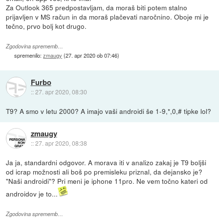
Za Outlook 365 predpostavljam, da moraš biti potem stalno
prijavljen v MS račun in da moraš plačevati naročnino. Oboje mi je
tečno, prvo bolj kot drugo.
Zgodovina sprememb…
spremenilo:
zmaugy
(
27. apr 2020 ob 07:46
)
Furbo
::
27. apr 2020, 08:30
T9? A smo v letu 2000? A imajo vaši androidi še 1-9,*,0,# tipke lol?
zmaugy
::
27. apr 2020, 08:38
Ja ja, standardni odgovor. A morava iti v analizo zakaj je T9 boljši
od icrap možnosti ali boš po premisleku priznal, da dejansko je?
"Naši androidi"? Pri meni je iphone 11pro. Ne vem točno kateri od
androidov je to...
Zgodovina sprememb…