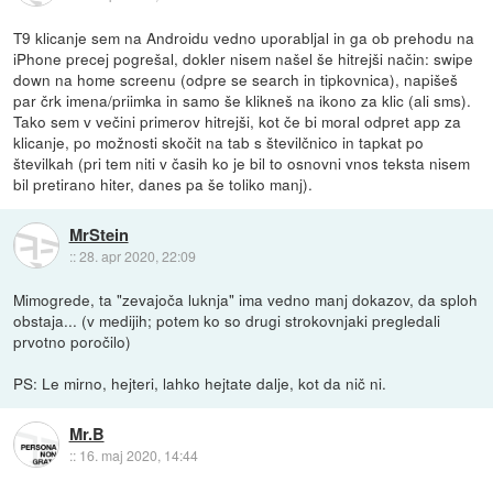
T9 klicanje sem na Androidu vedno uporabljal in ga ob prehodu na
iPhone precej pogrešal, dokler nisem našel še hitrejši način: swipe
down na home screenu (odpre se search in tipkovnica), napišeš
par črk imena/priimka in samo še klikneš na ikono za klic (ali sms).
Tako sem v večini primerov hitrejši, kot če bi moral odpret app za
klicanje, po možnosti skočit na tab s številčnico in tapkat po
številkah (pri tem niti v časih ko je bil to osnovni vnos teksta nisem
bil pretirano hiter, danes pa še toliko manj).
MrStein
::
28. apr 2020, 22:09
Mimogrede, ta "zevajoča luknja" ima vedno manj dokazov, da sploh
obstaja... (v medijih; potem ko so drugi strokovnjaki pregledali
prvotno poročilo)
PS: Le mirno, hejteri, lahko hejtate dalje, kot da nič ni.
Mr.B
::
16. maj 2020, 14:44