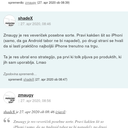
spremenilo:
zmaugy
(
27. apr 2020 ob 08:39
)
shadeX
::
27. apr 2020, 08:46
Zmaugy je res veveriček posebne sorte. Pravi kakšen šit so iPhoni
(samo, da ga Android tabor ne bi napadel), po drugi strani se hvali
da si lasti praktično najboljši iPhone trenutno na trgu.
Ta je res ubral eno strategijo, pa prvi ki tolk pljuva po produktih, ki
jih sam uporablja. Lmao
Zgodovina sprememb…
spremenil:
shadeX
(
27. apr 2020 ob 08:47
)
zmaugy
::
27. apr 2020, 08:56
shadeX
je
27. apr 2020 ob 08:46
izjavil
:
Zmaugy je res veveriček posebne sorte. Pravi kakšen šit so
iPhoni (samo, da ga Android tabor ne bi napadel), po drugi