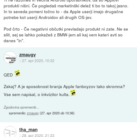
produkti nišni. Če pogledaš marketinški delež ti bo to takoj jasno.
In to seveda pomeni točno to - da Apple userji imajo drugačne
potrebe kot userji Androidov ali drugih OS-jev.
Pod črto - Če negativni občutki prevladajo produkt ni zate. Ne se
silit, sej se lahko pokažeš z BMW-jem ali kaj vem kateri avti so
danes "in".
zmaugy
::
27. apr 2020, 10:32
QED
Zakaj? A je sposobnost branja Apple fanboyzov tako skromna?
Vse sem napisal, o inkvizitor kulta.
Zgodovina sprememb…
spremenilo:
zmaugy
(
27. apr 2020 ob 10:36
)
tha_man
::
28. apr 2020, 21:33