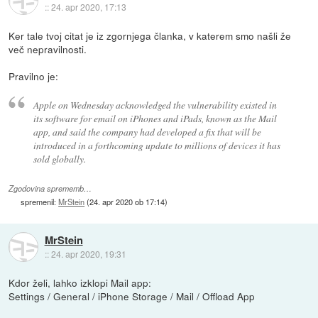
::
24. apr 2020, 17:13
Ker tale tvoj citat je iz zgornjega članka, v katerem smo našli že
več nepravilnosti.
Pravilno je:
Apple on Wednesday acknowledged the vulnerability existed in
its software for email on iPhones and iPads, known as the Mail
app, and said the company had developed a fix that will be
introduced in a forthcoming update to millions of devices it has
sold globally.
Zgodovina sprememb…
spremenil:
MrStein
(
24. apr 2020 ob 17:14
)
MrStein
::
24. apr 2020, 19:31
Kdor želi, lahko izklopi Mail app:
Settings / General / iPhone Storage / Mail / Offload App