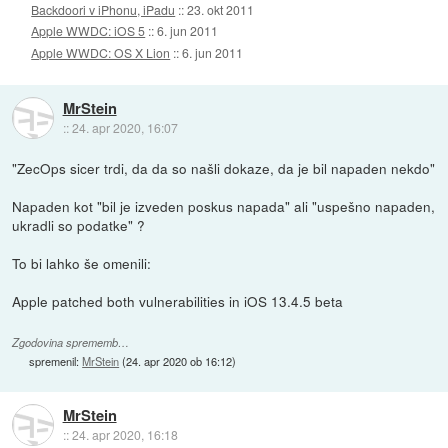
Backdoori v iPhonu, iPadu
::
23. okt 2011
Apple WWDC: iOS 5
::
6. jun 2011
Apple WWDC: OS X Lion
::
6. jun 2011
MrStein
::
24. apr 2020, 16:07
"ZecOps sicer trdi, da da so našli dokaze, da je bil napaden nekdo"
Napaden kot "bil je izveden poskus napada" ali "uspešno napaden,
ukradli so podatke" ?
To bi lahko še omenili:
Apple patched both vulnerabilities in iOS 13.4.5 beta
Zgodovina sprememb…
spremenil:
MrStein
(
24. apr 2020 ob 16:12
)
MrStein
::
24. apr 2020, 16:18