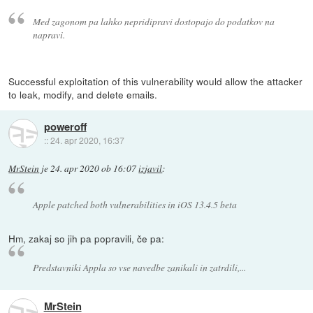
Med zagonom pa lahko nepridipravi dostopajo do podatkov na
napravi.
Successful exploitation of this vulnerability would allow the attacker
to leak, modify, and delete emails.
poweroff
::
24. apr 2020, 16:37
MrStein
je
24. apr 2020 ob 16:07
izjavil
:
Apple patched both vulnerabilities in iOS 13.4.5 beta
Hm, zakaj so jih pa popravili, če pa:
Predstavniki Appla so vse navedbe zanikali in zatrdili,...
MrStein