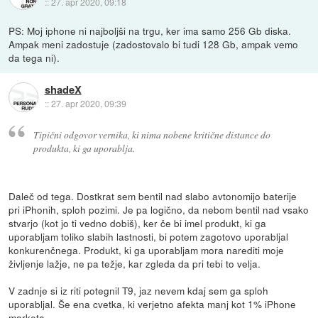
::
27. apr 2020, 09:18
PS: Moj iphone ni najboljši na trgu, ker ima samo 256 Gb diska.
Ampak meni zadostuje (zadostovalo bi tudi 128 Gb, ampak vemo
da tega ni).
shadeX
::
27. apr 2020, 09:39
Tipični odgovor vernika, ki nima nobene kritične distance do
produkta, ki ga uporablja.
Daleč od tega. Dostkrat sem bentil nad slabo avtonomijo baterije
pri iPhonih, sploh pozimi. Je pa logično, da nebom bentil nad vsako
stvarjo (kot jo ti vedno dobiš), ker če bi imel produkt, ki ga
uporabljam toliko slabih lastnosti, bi potem zagotovo uporabljal
konkurenčnega. Produkt, ki ga uporabljam mora narediti moje
življenje lažje, ne pa težje, kar zgleda da pri tebi to velja.
V zadnje si iz riti potegnil T9, jaz nevem kdaj sem ga sploh
uporabljal. Še ena cvetka, ki verjetno afekta manj kot 1% iPhone
marketa.