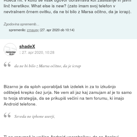
linč heretikov. What else is new? (zato imam svoj telefon v
nevtralnem črnem ovitku, da ne bi bilo z Marsa očitno, da je icrap).
Zgodovina sprememb…
spremenilo:
zmaugy
(
27. apr 2020 ob 10:14
)
shadeX
::
27. apr 2020, 10:28
da ne bi bilo z Marsa očitno, da je icrap
Bizarno je da sploh uporabljaš tak izdelek in za to izkušnjo
odšteješ krepko čez jurja. Ne vem ali jaz kaj zamujam al je to samo
to tvoja strategija, da se prikupiš večini na tem forumu, ki imajo
Android telefone.
Seveda ne iphone userji,
Ti ne razumeš in večina Android uporabnikov, da so Applovi