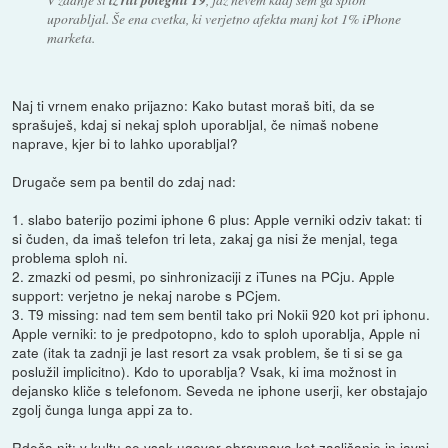
uporabljal. Še ena cvetka, ki verjetno afekta manj kot 1% iPhone
marketa.
Naj ti vrnem enako prijazno: Kako butast moraš biti, da se
sprašuješ, kdaj si nekaj sploh uporabljal, če nimaš nobene
naprave, kjer bi to lahko uporabljal?
Drugače sem pa bentil do zdaj nad:
1. slabo baterijo pozimi iphone 6 plus: Apple verniki odziv takat: ti
si čuden, da imaš telefon tri leta, zakaj ga nisi že menjal, tega
problema sploh ni.
2. zmazki od pesmi, po sinhronizaciji z iTunes na PCju. Apple
support: verjetno je nekaj narobe s PCjem.
3. T9 missing: nad tem sem bentil tako pri Nokii 920 kot pri iphonu.
Apple verniki: to je predpotopno, kdo to sploh uporablja, Apple ni
zate (itak ta zadnji je last resort za vsak problem, še ti si se ga
poslužil implicitno). Kdo to uporablja? Vsak, ki ima možnost in
dejansko kliče s telefonom. Seveda ne iphone userji, ker obstajajo
zgolj čunga lunga appi za to.
Rdeča nit: v kultu se vsak ugovor obravnava kot zaslišanje in javni