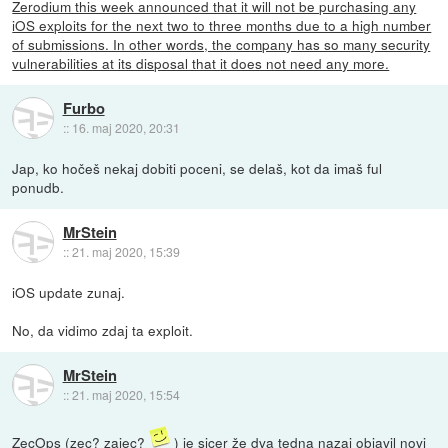
Zerodium this week announced that it will not be purchasing any
iOS exploits for the next two to three months due to a high number
of submissions. In other words, the company has so many security
vulnerabilities at its disposal that it does not need any more.
Furbo
::
16. maj 2020, 20:31
Jap, ko hočeš nekaj dobiti poceni, se delaš, kot da imaš ful
ponudb.
MrStein
::
21. maj 2020, 15:39
iOS update zunaj.
No, da vidimo zdaj ta exploit.
MrStein
::
21. maj 2020, 15:54
ZecOps (zec? zajec?
) je sicer že dva tedna nazaj objavil novi