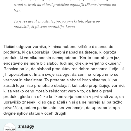
strani se hvali da si lasti praktično najboljši iPhone trenutno na
trgu.
Ta je res ubral eno strategijo, pa prvi ki tolk pljuva po
produktih, ki jih sam uporablja. Lmao
Tipični odgovor vernika, ki nima nobene kritične distance do
produkta, ki ga uporablja. Osebni napad na tistega, ki ogroža
produkt, ki verniku boosta samopodobo. “Ker to uporabljam jaz,
enostavno ne more biti slabo. Tudi moj drek je verjetno okusen.”
Resnica pa je, da slabosti produktov res dobro poznamo ljudje, ki
jih uporabljamo. Imam svoje razloge, da sem na icrapu in to so
varmost in ekosistem. To pretehta slabosti icrap sistema, ki pa
zaradi tega niso prenehale obstajati, kot sebe prepričujejo verniki,
ki za vsako ceno morajo reinforcat vero v to, da imajo pravi
produkt, glede na očitke kritikom verjamem da v prvi vrsti zato, da
upravičijo znesek, ki so ga plačali (in si ga ne morejo ali pa težko
privoščijo), potem pa še zato, ker verjamejo, da uporaba icrapa
dvigne njihov status v očeh drugih.
zmaugy