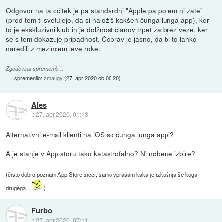
Odgovor na ta očitek je pa standardni "Apple pa potem ni zate"
(pred tem ti svetujejo, da si naložiš kakšen čunga lunga app), ker
to je ekskluzivni klub in je dolžnost članov trpet za brez veze, ker
se s tem dokazuje pripadnost. Čeprav je jasno, da bi to lahko
naredili z mezincem leve roke.
Zgodovina sprememb…
spremenilo:
zmaugy
(
27. apr 2020 ob 00:20
)
Ales
::
27. apr 2020, 01:18
Alternativni e-mail klienti na iOS so čunga lunga appi?
A je stanje v App storu tako katastrofalno? Ni nobene izbire?
(čisto dobro poznam App Store sicer, samo vprašam kaka je izkušnja še koga
drugega...
)
Furbo
::
27. apr 2020, 07:11