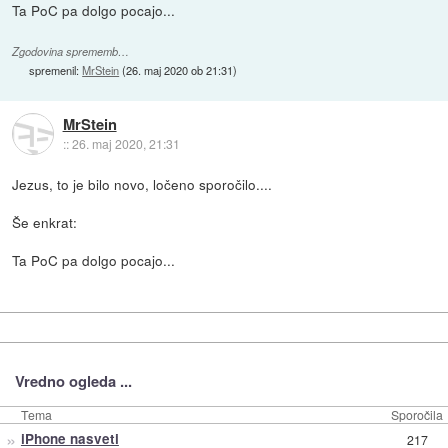
Ta PoC pa dolgo pocajo...
Zgodovina sprememb…
spremenil:
MrStein
(
26. maj 2020 ob 21:31
)
MrStein
::
26. maj 2020, 21:31
Jezus, to je bilo novo, ločeno sporočilo....
Še enkrat:
Ta PoC pa dolgo pocajo...
Vredno ogleda ...
Tema
Sporočila
»
iPhone nasveti
217