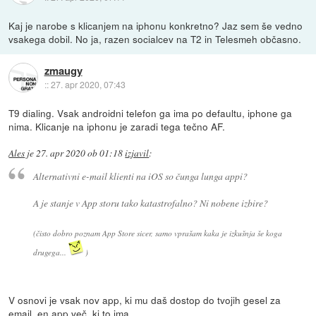
Kaj je narobe s klicanjem na iphonu konkretno? Jaz sem še vedno
vsakega dobil. No ja, razen socialcev na T2 in Telesmeh občasno.
zmaugy
::
27. apr 2020, 07:43
T9 dialing. Vsak androidni telefon ga ima po defaultu, iphone ga
nima. Klicanje na iphonu je zaradi tega tečno AF.
Ales
je
27. apr 2020 ob 01:18
izjavil
:
Alternativni e-mail klienti na iOS so čunga lunga appi?
A je stanje v App storu tako katastrofalno? Ni nobene izbire?
(čisto dobro poznam App Store sicer, samo vprašam kaka je izkušnja še koga
drugega...
)
V osnovi je vsak nov app, ki mu daš dostop do tvojih gesel za
email, en app več, ki to ima.