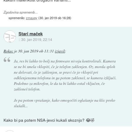
Zgodovina sprememb…
spremenilo:
zmaugy
(
30. jan 2019 ob 16:28
)
Stari maček
::
30. jan 2019, 22:14
Rokec
je
30. jan 2019 ob 11:31
izjavil
:
Ja, res bi lahko to bolj na firmware nivoju kontrolirali. Kamera
se ne bi smela vklopiti, če je telefon zaklenjen. Oz. morda sploh
ne delovati, če je zaklenjen, se pravi če jo vklopiš pri
odklenjenemu telefonu in ga potem zakleneš, se kamera izključi.
Podobno za mikrofon, le da ta bi lahko ostal vključen, če
zakleneš telefon.
Je pa potem vprašanje, kako omogočiti oglašanje na klic preko
slušalk...
Kako bi pa potem NSA-jevci kukali skoznjo? 😂🤣