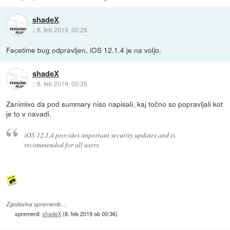
shadeX
::
8. feb 2019, 00:28
Facetime bug odpravljen, iOS 12.1.4 je na voljo.
shadeX
::
8. feb 2019, 00:35
Zanimivo da pod summary niso napisali, kaj točno so popravljali kot
je to v navadi.
iOS 12.1.4 provides important security updates and is
recommended for all users.
Zgodovina sprememb…
spremenil:
shadeX
(
8. feb 2019 ob 00:36
)