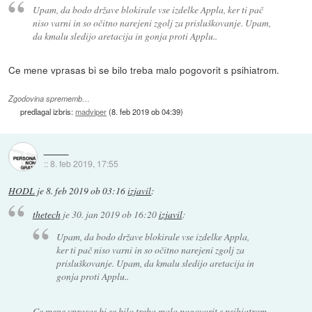
Upam, da bodo države blokirale vse izdelke Appla, ker ti pač
niso varni in so očitno narejeni zgolj za prisluškovanje. Upam,
da kmalu sledijo aretacija in gonja proti Applu..
Ce mene vprasas bi se bilo treba malo pogovorit s psihiatrom.
Zgodovina sprememb…
predlagal izbris:
madviper
(
8. feb 2019 ob 04:39
)
::
8. feb 2019, 17:55
HODL
je
8. feb 2019 ob 03:16
izjavil
:
thetech
je
30. jan 2019 ob 16:20
izjavil
:
Upam, da bodo države blokirale vse izdelke Appla,
ker ti pač niso varni in so očitno narejeni zgolj za
prisluškovanje. Upam, da kmalu sledijo aretacija in
gonja proti Applu..
Ce mene vprasas bi se bilo treba malo pogovorit s psihiatrom.