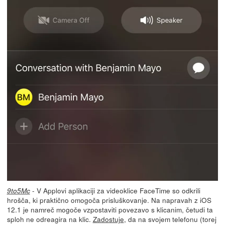
- V Applovi aplikaciji za videoklice FaceTime so odkrili
9to5Mc
hrošča, ki praktično omogoča prisluškovanje. Na napravah z iOS
12.1 je namreč mogoče vzpostaviti povezavo s klicanim, četudi ta
sploh ne odreagira na klic.
Zadostuje
, da na svojem telefonu (torej