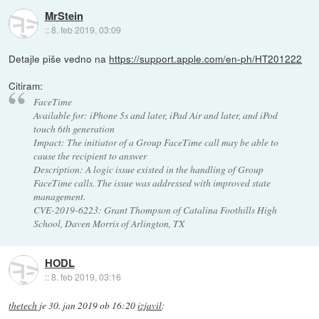
MrStein
::
8. feb 2019, 03:09
Detajle piše vedno na
https://support.apple.com/en-ph/HT201222
Citiram:
FaceTime
Available for: iPhone 5s and later, iPad Air and later, and iPod
touch 6th generation
Impact: The initiator of a Group FaceTime call may be able to
cause the recipient to answer
Description: A logic issue existed in the handling of Group
FaceTime calls. The issue was addressed with improved state
management.
CVE-2019-6223: Grant Thompson of Catalina Foothills High
School, Daven Morris of Arlington, TX
HODL
::
8. feb 2019, 03:16
thetech
je
30. jan 2019 ob 16:20
izjavil
: