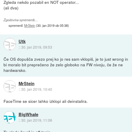
Zgleda nekdo pozabil en NOT operator...
(ali dva)
Zgodovina sprememb…
spremenil:
MrStein
(
30. jan 2019 ob 05:38
)
Utk
::
30. jan 2019, 09:53
Če OS dopušča zvezo prej ko jo res sam vklopiš, je to just wrong in
bi moralo bit preprečeno že zelo globoko na FW nivoju, če že ne
hardwarsko.
MrStein
::
30. jan 2019, 10:40
FaceTime se sicer lahko izklopi ali deinstalira.
BigWhale
::
30. jan 2019, 11:06
To glede "ovc" je off-topic.