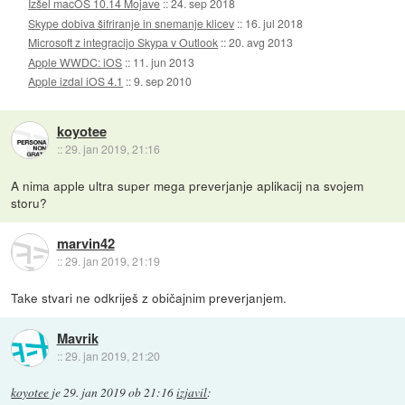
Izšel macOS 10.14 Mojave
::
24. sep 2018
Skype dobiva šifriranje in snemanje klicev
::
16. jul 2018
Microsoft z integracijo Skypa v Outlook
::
20. avg 2013
Apple WWDC: iOS
::
11. jun 2013
Apple izdal iOS 4.1
::
9. sep 2010
koyotee
::
29. jan 2019, 21:16
A nima apple ultra super mega preverjanje aplikacij na svojem
storu?
marvin42
::
29. jan 2019, 21:19
Take stvari ne odkriješ z običajnim preverjanjem.
Mavrik
::
29. jan 2019, 21:20
koyotee
je
29. jan 2019 ob 21:16
izjavil
: