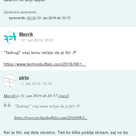
Zgodovina sprememb…
spremenilo:
49106
(
31. jan 2019 ob 15:17
)
Mavrik
::
31. jan 2019, 20:57
"Tadrugi" vsaj temu rečejo da je fičr ;P
https://www.technobuffalo.com/2016/08/1...
pirlo
::
1. feb 2019, 16:16
Mavrik
je
31. jan 2019 ob 20:57
izjavil
:
"Tadrugi" vsaj temu rečejo da je fičr ;P
https://www.technobuffalo.com/2016/08/1...
Ker je fičr, saj dela obratno. Tisti ko kliče pošilja stream, saj ve da