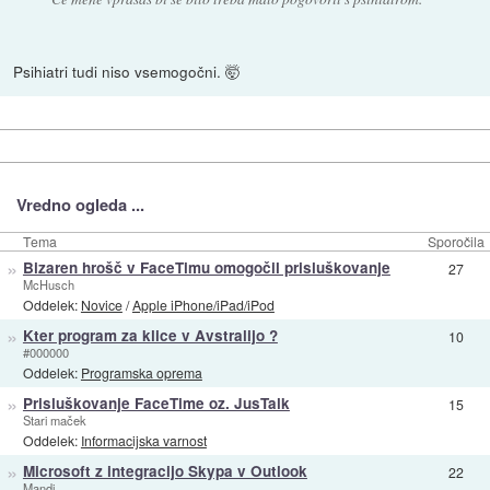
Psihiatri tudi niso vsemogočni. 🤯
Vredno ogleda ...
Tema
Sporočila
»
Bizaren hrošč v FaceTimu omogočil prisluškovanje
27
McHusch
Oddelek:
Novice
/
Apple iPhone/iPad/iPod
»
Kter program za klice v Avstralijo ?
10
#000000
Oddelek:
Programska oprema
»
Prisluškovanje FaceTime oz. JusTalk
15
Stari maček
Oddelek:
Informacijska varnost
»
Microsoft z integracijo Skypa v Outlook
22
Mandi