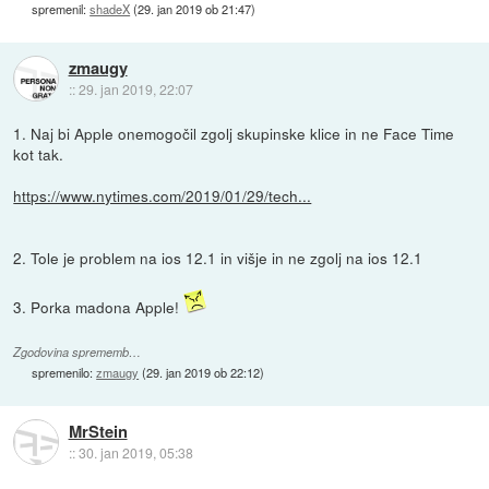
spremenil:
shadeX
(
29. jan 2019 ob 21:47
)
zmaugy
::
29. jan 2019, 22:07
1. Naj bi Apple onemogočil zgolj skupinske klice in ne Face Time
kot tak.
https://www.nytimes.com/2019/01/29/tech...
2. Tole je problem na ios 12.1 in višje in ne zgolj na ios 12.1
3. Porka madona Apple!
Zgodovina sprememb…
spremenilo:
zmaugy
(
29. jan 2019 ob 22:12
)
MrStein
::
30. jan 2019, 05:38