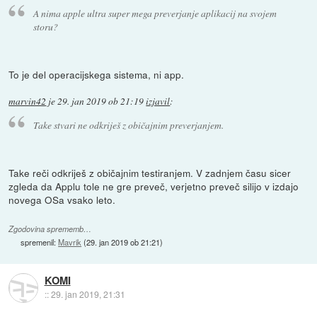
A nima apple ultra super mega preverjanje aplikacij na svojem
storu?
To je del operacijskega sistema, ni app.
marvin42
je
29. jan 2019 ob 21:19
izjavil
:
Take stvari ne odkriješ z običajnim preverjanjem.
Take reči odkriješ z običajnim testiranjem. V zadnjem času sicer
zgleda da Applu tole ne gre preveč, verjetno preveč silijo v izdajo
novega OSa vsako leto.
Zgodovina sprememb…
spremenil:
Mavrik
(
29. jan 2019 ob 21:21
)
KOMI
::
29. jan 2019, 21:31