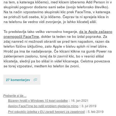
na tem, s katerega kličemo), med klicem izberemo Add Person in v
skupinski pogovor dodamo sami sebe (svojo telefonsko številko).
Na ta način vzpostavimo skupinski klic prek FaceTima, v katerega
se pridruži tudi oseba, ki jo kličemo. Čeprav ta ni sprejela klica in
na telefonu še vedno vidi zvonjenje, jo lahko klicatelj
.
sliši
To predstavlja tako veliko varnostno tveganje,
da je Apple začasno
onemogočil FaceTime
, dokler ta teden ne bo izdal popravka. Za
zdaj namreč ni možnosti obraniti se pred tem napadom, razen da
telefon fizično izključimo, zato Apple v bistvu sploh ni imel izbire.
Hrošč pa ima še nadaljevanje. Če klicani klikne na gumb Power na
zaklenjenem zaslonu, torej da bi zavrnil klic, bo v resnici slišal
klicatelja, slednji pa bo slišal in
klicanega. Celotna povezava
videl
se torej vzpostavi, medtem ko telefon še zvoni.
27 komentarjev
Preberite si še…
Bizaren hrošč v Windows 10 kvari podatke
::
16. jan 2021
Applov FaceTime bo rešil problem gledanja mimo
::
3. jul 2019
Prvi odpoklic izdelka v EU zaradi tveganj za zasebnost
::
5. feb 2019