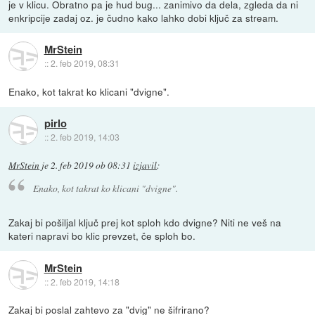
je v klicu. Obratno pa je hud bug... zanimivo da dela, zgleda da ni
enkripcije zadaj oz. je čudno kako lahko dobi ključ za stream.
MrStein
::
2. feb 2019, 08:31
Enako, kot takrat ko klicani "dvigne".
pirlo
::
2. feb 2019, 14:03
MrStein
je
2. feb 2019 ob 08:31
izjavil
:
Enako, kot takrat ko klicani "dvigne".
Zakaj bi pošiljal ključ prej kot sploh kdo dvigne? Niti ne veš na
kateri napravi bo klic prevzet, če sploh bo.
MrStein
::
2. feb 2019, 14:18
Zakaj bi poslal zahtevo za "dvig" ne šifrirano?