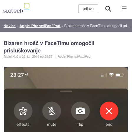
☰
Novice
»
Apple iPhone/iPad/iPod
»
Bizaren hrošč v FaceTimu omogočil prisluškovanje
Bizaren hrošč v FaceTimu omogočil
prisluškovanje
Matej Huš
::
29. jan 2019
ob 20:37
Apple iPhone/iPad/iPod