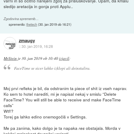
varni in so očitno narejeni zgolj za prisluškovanje. Upam, da kmalu
sledijo aretacija in gonja proti Applu..
Zgodovina sprememb…
spremenilo:
thetech
(
30. jan 2019 ob 16:21
)
zmaugy
::
30. jan 2019, 16:28
MrStein
je
30. jan 2019 ob 10:40
izjavil
:
FaceTime se sicer lahko izklopi ali deinstalira.
Moj prvi refleks je bil, da odstranim ta piece of shit iz vseh naprav.
Ko sem to hotel narediti, mi je napisal nekaj v smislu “Delete
FaceTime? You will still be able to receive and make FaceTime
calls”
Wtf!?
Torej ga lahko edino onemogočiš v Settings.
Me pa zanima, kako dolgo je ta napaka
obstajala. Morda v
res
kakšni malenkost drugačni varianti...