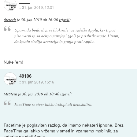
::
31. jan 2019, 12:31
thetech
je
30. jan 2019 ob 16:20
izjavil
:
Upam, da bodo države blokirale vse izdelke Appla, ker ti pač
niso varni in so očitno narejeni zgolj za prisluškovanje. Upam,
da kmalu sledijo aretacija in gonja proti Applu..
Nuke 'em!
49106
::
31. jan 2019, 15:16
MrStein
je
30. jan 2019 ob 10:40
izjavil
:
FaceTime se sicer lahko izklopi ali deinstalira.
Facetime je poglaviten razlog, da imamo nekateri iphone. Brez
FaceTime ga lahko vržemo v smeti in vzamemo mobilnik, za
katerim ne stoji Apple.