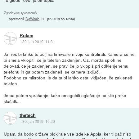
Zgodovina sprememb…
spremenil:
BigWhale
(
30. jan 2019 ob 13:34
)
Rokec
::
30. jan 2019, 11:31
Ja, res bi lahko to bolj na firmware nivoju kontrolirali. Kamera se ne
bi smela vklopiti, če je telefon zaklenjen. Oz. morda sploh ne
delovati, če je zaklenjen, se pravi če jo vklopiš pri odklenjenemu
telefonu in ga potem zakleneš, se kamera izključi.
Podobno za mikrofon, le da ta bi lahko ostal vključen, če zakleneš
telefon.
Je pa potem vprašanje, kako omogočiti oglašanje na klic preko
slušalk...
thetech
::
30. jan 2019, 16:20
Upam, da bodo države blokirale vse izdelke Appla, ker ti pač niso