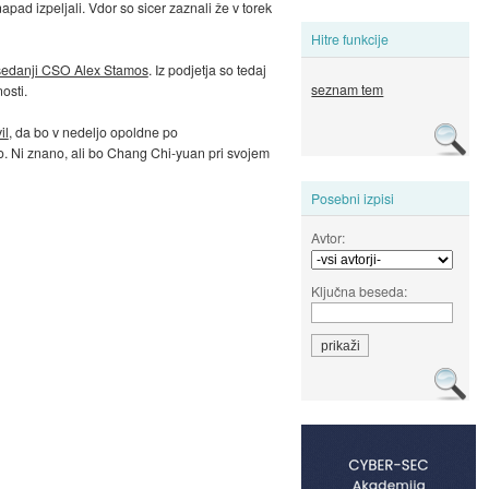
napad izpeljali. Vdor so sicer zaznali že v torek
Hitre funkcije
osedanji CSO Alex Stamos
. Iz podjetja so tedaj
seznam tem
osti.
il
, da bo v nedeljo opoldne po
o. Ni znano, ali bo Chang Chi-yuan pri svojem
Posebni izpisi
Avtor:
Ključna beseda: