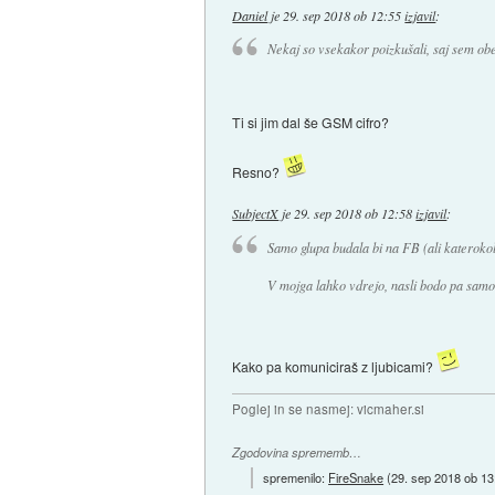
Daniel
je
29. sep 2018 ob 12:55
izjavil
:
Nekaj so vsekakor poizkušali, saj sem ob
Ti si jim dal še GSM cifro?
Resno?
SubjectX
je
29. sep 2018 ob 12:58
izjavil
:
Samo glupa budala bi na FB (ali katerokoli
V mojga lahko vdrejo, nasli bodo pa samo t
Kako pa komuniciraš z ljubicami?
Poglej in se nasmej: vicmaher.si
Zgodovina sprememb…
spremenilo:
FireSnake
(
29. sep 2018 ob 13