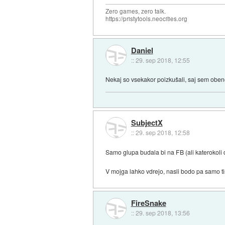
Zero games, zero talk.
https://pristytools.neocities.org
Daniel
::
29. sep 2018, 12:55
Nekaj so vsekakor poizkušali, saj sem oben
SubjectX
::
29. sep 2018, 12:58
Samo glupa budala bi na FB (ali katerokoli d
V mojga lahko vdrejo, nasli bodo pa samo tis
FireSnake
::
29. sep 2018, 13:56