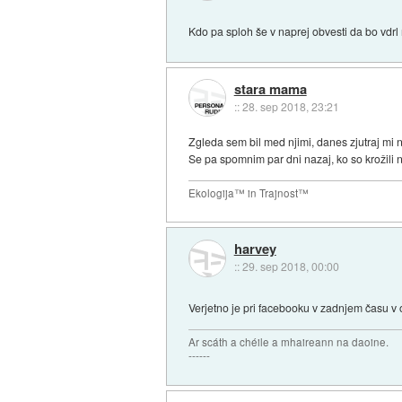
Kdo pa sploh še v naprej obvesti da bo vdrl
stara mama
::
28. sep 2018, 23:21
Zgleda sem bil med njimi, danes zjutraj mi 
Se pa spomnim par dni nazaj, ko so krožili nek
Ekologija™ in Trajnost™
harvey
::
29. sep 2018, 00:00
Verjetno je pri facebooku v zadnjem času v 
Ar scáth a chéile a mhaireann na daoine.
------