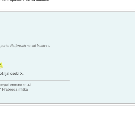
portal življenskih navad butalcev.
ošiljal osebi X.
/tinyurl.com/na7r54l
e" Hrabrega miška