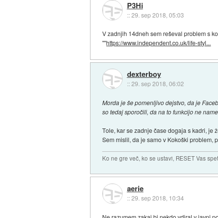
P3Hi
::
29. sep 2018, 05:03
V zadnjih 14dneh sem reševal problem s kolegic
""
https://www.independent.co.uk/life-styl...
dexterboy
::
29. sep 2018, 06:02
Morda je še pomenljivo dejstvo, da je Faceb
so tedaj sporočili, da na to funkcijo ne na
Tole, kar se zadnje čase dogaja s kadri, je že
Sem mislil, da je samo v Kokoški problem, p
Ko ne gre več, ko se ustavi, RESET Vas spet 
aerie
::
29. sep 2018, 10:34
Ne razumem zakaj bi nekdo vdiral v javni po