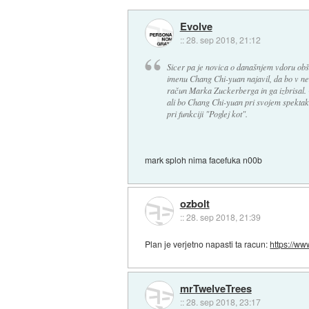
Evolve
::
28. sep 2018, 21:12
Sicer pa je novica o današnjem vdoru obšl
imenu Chang Chi-yuan najavil, da bo v n
račun Marka Zuckerberga in ga izbrisal. C
ali bo Chang Chi-yuan pri svojem spektaklu
pri funkciji "Poglej kot".
mark sploh nima facefuka n00b
ozbolt
::
28. sep 2018, 21:39
Plan je verjetno napasti ta racun:
https://w
mrTwelveTrees
::
28. sep 2018, 23:17