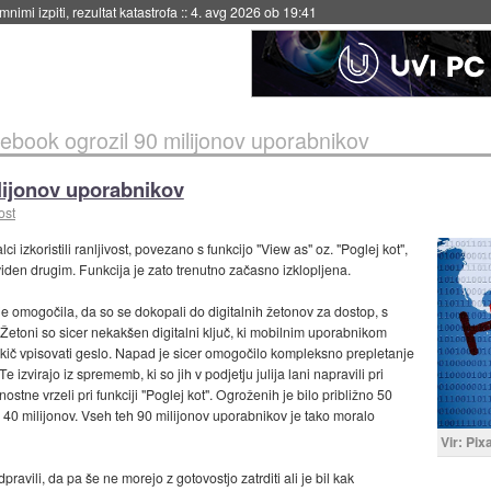
nimi izpiti, rezultat katastrofa
::
4. avg 2026 ob 19:41
ebook ogrozil 90 milijonov uporabnikov
lijonov uporabnikov
ost
ci izkoristili ranljivost, povezano s funkcijo "View as" oz. "Poglej kot",
 viden drugim. Funkcija je zato trenutno začasno izklopljena.
je omogočila, da so se dokopali do digitalnih žetonov za dostop, s
 Žetoni so sicer nekakšen digitalni ključ, ki mobilnim uporabnikom
kič vpisovati geslo. Napad je sicer omogočilo kompleksno prepletanje
izvirajo iz sprememb, ki so jih v podjetju julija lani napravili pri
stne vrzeli pri funkciji "Poglej kot". Ogroženih je bilo približno 50
40 milijonov. Vseh teh 90 milijonov uporabnikov je tako moralo
Vir: Pi
avili, da pa še ne morejo z gotovostjo zatrditi ali je bil kak