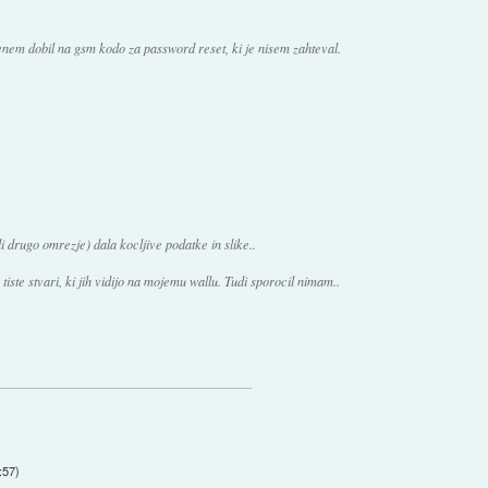
enem dobil na gsm kodo za password reset, ki je nisem zahteval.
 drugo omrezje) dala kocljive podatke in slike..
iste stvari, ki jih vidijo na mojemu wallu. Tudi sporocil nimam..
:57
)