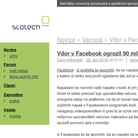
Mehiška univerza poizkusila s spletnimi sprejem
Novice
»
Varnost
»
Vdor v Fac
Novice
Vdor v Facebook ogrozil 90 mi
arhiv
Dare Hriberšek
::
28. sep 2018
ob 21:01
Varn
Forum
Facebook
-
Iz podjetja so sporočili
, da so napadal
mali oglasi
s katero si lahko svoj profil ogledamo tak, kot je
teme zadnjih 24h
Članki
Napadalci so namreč našli napako v kodi, ki jim 
čimer bi lahko prevzeli tuje uporabniške račune.
Zaposlitve
omogoča vstop na platformo, ne da bi morali vsa
brskaj
različnih napak v Facebookovi programski kodi. Te 
Ostalo
nalaganju videoposnetkov in prav to je vzrok varno
pravila
milijonov uporabniških računov, naknadno pa še 
opraviti ponovni vpis v omrežje.
Iz Facebooka so še sporočili, da so napako že odpr