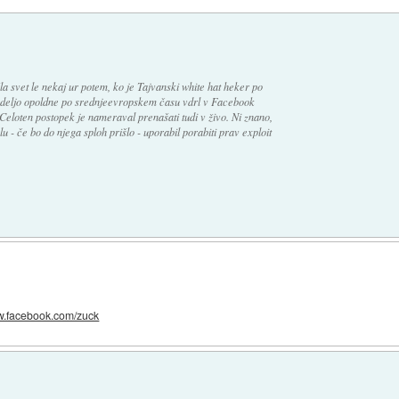
a svet le nekaj ur potem, ko je Tajvanski white hat heker po
edeljo opoldne po srednjeevropskem času vdrl v Facebook
eloten postopek je nameraval prenašati tudi v živo. Ni znano,
 - če bo do njega sploh prišlo - uporabil porabiti prav exploit
ww.facebook.com/zuck