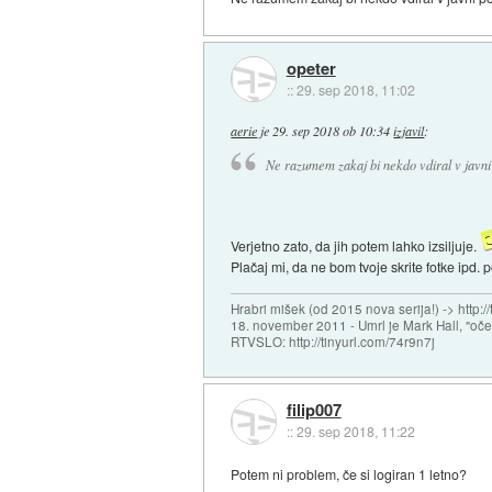
opeter
::
29. sep 2018, 11:02
aerie
je
29. sep 2018 ob 10:34
izjavil
:
Ne razumem zakaj bi nekdo vdiral v javni 
Verjetno zato, da jih potem lahko izsiljuje.
Plačaj mi, da ne bom tvoje skrite fotke ipd. p
Hrabri mišek (od 2015 nova serija!) -> http:/
18. november 2011 - Umrl je Mark Hall, "oč
RTVSLO: http://tinyurl.com/74r9n7j
filip007
::
29. sep 2018, 11:22
Potem ni problem, če si logiran 1 letno?