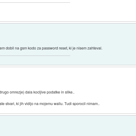
em dobil na gsm kodo za password reset, ki je nisem zahteval.
rugo omrezje) dala kocljive podatke in slike..
te stvari, ki jih vidijo na mojemu wallu. Tudi sporocil nimam..