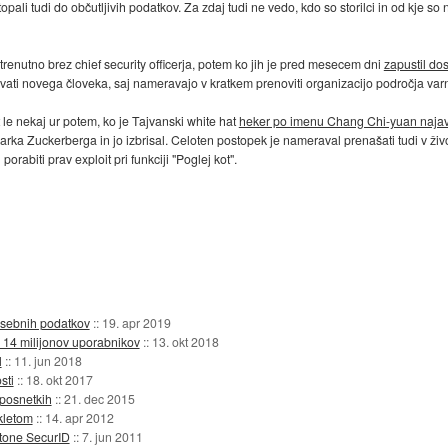
opali tudi do občutljivih podatkov. Za zdaj tudi ne vedo, kdo so storilci in od kje so 
renutno brez chief security officerja, potem ko jih je pred mesecem dni
zapustil d
vati novega človeka, saj nameravajo v kratkem prenoviti organizacijo področja varn
le nekaj ur potem, ko je Tajvanski white hat
heker po imenu Chang Chi-yuan najav
ka Zuckerberga in jo izbrisal. Celoten postopek je nameraval prenašati tudi v živ
orabiti prav exploit pri funkciji "Poglej kot".
 osebnih podatkov
::
19. apr 2019
 14 milijonov uporabnikov
::
13. okt 2018
l
::
11. jun 2018
sti
::
18. okt 2017
oposnetkih
::
21. dec 2015
kletom
::
14. apr 2012
tone SecurID
::
7. jun 2011