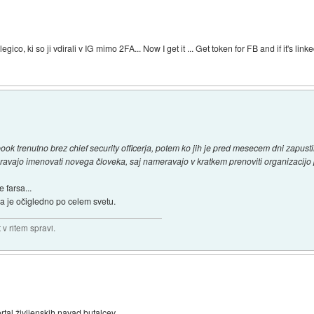
o, ki so ji vdirali v IG mimo 2FA... Now I get it ... Get token for FB and if it's linke
ook trenutno brez chief security officerja, potem ko jih je pred mesecem dni zapust
meravajo imenovati novega človeka, saj nameravajo v kratkem prenoviti organizacijo 
 farsa...
a je očigledno po celem svetu.
v ritem spravi.
rtal življenskih navad butalcev.