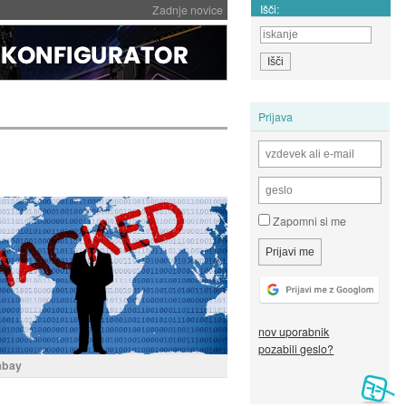
Išči:
Zadnje novice
Prijava
Zapomni si me
nov uporabnik
pozabili geslo?
xabay