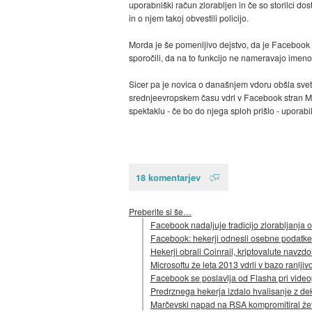
uporabniški račun zlorabljen in če so storilci dost
in o njem takoj obvestili policijo.
Morda je še pomenljivo dejstvo, da je Facebook t
sporočili, da na to funkcijo ne nameravajo imeno
Sicer pa je novica o današnjem vdoru obšla svet 
srednjeevropskem času vdrl v Facebook stran Mar
spektaklu - če bo do njega sploh prišlo - uporabil p
18 komentarjev
Preberite si še…
Facebook nadaljuje tradicijo zlorabljanja
Facebook: hekerji odnesli osebne podatke
Hekerji obrali Coinrail, kriptovalute navzdo
Microsoftu že leta 2013 vdrli v bazo ranljivo
Facebook se poslavlja od Flasha pri vide
Predrznega hekerja izdalo hvalisanje z de
Marčevski napad na RSA kompromitiral že