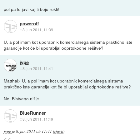
pol pa le javi kaj ti bojo rekli!
poweroff
::
8. jun 2011, 11:39
U, a pol imam kot uporabnik komercialnega sistema praktično iste
garancije kot če bi uporabljal odprtokodne rešitve?
jype
::
8. jun 2011, 11:41
Matthai> U, a pol imam kot uporabnik komercialnega sistema
praktično iste garancije kot če bi uporabljal odprtokodne rešitve?
Ne. Bistveno nižje.
BlueRunner
::
8. jun 2011, 11:49
jype
je
8. jun 2011 ob 11:41
izjavil
: