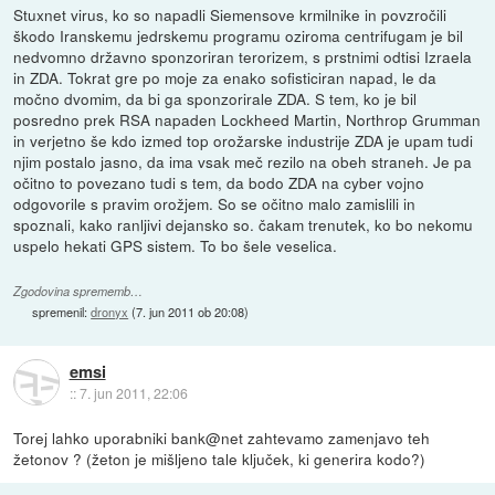
Stuxnet virus, ko so napadli Siemensove krmilnike in povzročili
škodo Iranskemu jedrskemu programu oziroma centrifugam je bil
nedvomno državno sponzoriran terorizem, s prstnimi odtisi Izraela
in ZDA. Tokrat gre po moje za enako sofisticiran napad, le da
močno dvomim, da bi ga sponzorirale ZDA. S tem, ko je bil
posredno prek RSA napaden Lockheed Martin, Northrop Grumman
in verjetno še kdo izmed top orožarske industrije ZDA je upam tudi
njim postalo jasno, da ima vsak meč rezilo na obeh straneh. Je pa
očitno to povezano tudi s tem, da bodo ZDA na cyber vojno
odgovorile s pravim orožjem. So se očitno malo zamislili in
spoznali, kako ranljivi dejansko so. čakam trenutek, ko bo nekomu
uspelo hekati GPS sistem. To bo šele veselica.
Zgodovina sprememb…
spremenil:
dronyx
(
7. jun 2011 ob 20:08
)
emsi
::
7. jun 2011, 22:06
Torej lahko uporabniki bank@net zahtevamo zamenjavo teh
žetonov ? (žeton je mišljeno tale ključek, ki generira kodo?)