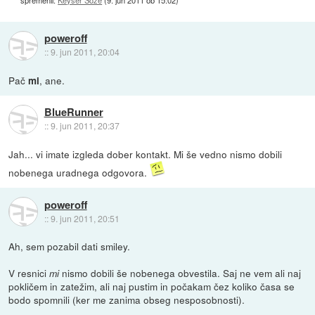
spremenil:
Keyser Soze
(
9. jun 2011 ob 15:02
)
poweroff
::
9. jun 2011, 20:04
Pač
, ane.
mi
BlueRunner
::
9. jun 2011, 20:37
Jah... vi imate izgleda dober kontakt. Mi še vedno nismo dobili
nobenega uradnega odgovora.
poweroff
::
9. jun 2011, 20:51
Ah, sem pozabil dati smiley.
V resnici
nismo dobili še nobenega obvestila. Saj ne vem ali naj
mi
pokličem in zatežim, ali naj pustim in počakam čez koliko časa se
bodo spomnili (ker me zanima obseg nesposobnosti).