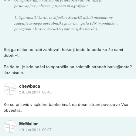
poslovanja v nobenem primeru ni ogrožena:
1. Uporabniki kartic in ključkov SecurID nikoli nikomur ne
zaupajte svojega uporabniškega imena, gesla PIN in podatkov,
povezanih s kartico SecurID (npr. serijsko število).
Sej ga nihče ne rabi zahtevat, hekerji bodo te podatke že sami
dobili =\
Pa še to, je kdo našel to sporočilo na spletnih straneh bank@neta?
Jaz nisem.
chewbaca
::
9. jun 2011, 08:40
Ko se prijaviš v spletno banko imaš na desni strani povezavo Vsa
obvestila.
McMallar
::
9. jun 2011, 09:07