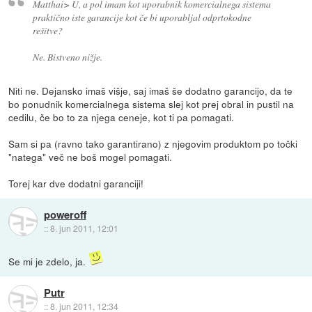
Matthai> U, a pol imam kot uporabnik komercialnega sistema
praktično iste garancije kot če bi uporabljal odprtokodne
rešitve?
Ne. Bistveno nižje.
Niti ne. Dejansko imaš višje, saj imaš še dodatno garancijo, da te
bo ponudnik komercialnega sistema slej kot prej obral in pustil na
cedilu, če bo to za njega ceneje, kot ti pa pomagati.
Sam si pa (ravno tako garantirano) z njegovim produktom po točki
"natega" več ne boš mogel pomagati.
Torej kar dve dodatni garanciji!
poweroff
::
8. jun 2011, 12:01
Se mi je zdelo, ja.
Putr
::
8. jun 2011, 12:34