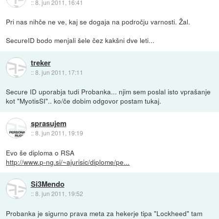
::
8. jun 2011, 16:41
Pri nas nihče ne ve, kaj se dogaja na področju varnosti. Žal.
SecureID bodo menjali šele čez kakšni dve leti...
treker
::
8. jun 2011, 17:11
Secure ID uporabja tudi Probanka... njim sem poslal isto vprašanje
kot "MyotisSI".. ko/če dobim odgovor postam tukaj.
sprasujem
::
8. jun 2011, 19:19
Evo še diploma o RSA
http://www.p-ng.si/~ajurisic/diplome/pe...
Si3Mendo
::
8. jun 2011, 19:52
Probanka je sigurno prava meta za hekerje tipa "Lockheed" tam