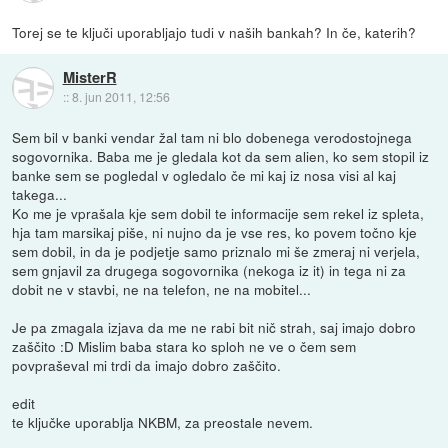
Torej se te ključi uporabljajo tudi v naših bankah? In če, katerih?
MisterR
::
8. jun 2011, 12:56
Sem bil v banki vendar žal tam ni blo dobenega verodostojnega
sogovornika. Baba me je gledala kot da sem alien, ko sem stopil iz
banke sem se pogledal v ogledalo če mi kaj iz nosa visi al kaj
takega...
Ko me je vprašala kje sem dobil te informacije sem rekel iz spleta,
hja tam marsikaj piše, ni nujno da je vse res, ko povem točno kje
sem dobil, in da je podjetje samo priznalo mi še zmeraj ni verjela,
sem gnjavil za drugega sogovornika (nekoga iz it) in tega ni za
dobit ne v stavbi, ne na telefon, ne na mobitel...
Je pa zmagala izjava da me ne rabi bit nič strah, saj imajo dobro
zaščito :D Mislim baba stara ko sploh ne ve o čem sem
povpraševal mi trdi da imajo dobro zaščito.
edit
te ključke uporablja NKBM, za preostale nevem.