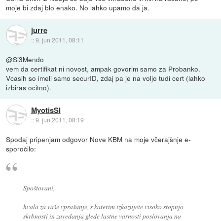
moje bi zdaj blo enako. No lahko upamo da ja.
jurre
::
9. jun 2011, 08:11
@Si3Mendo
vem da certifikat ni novost, ampak govorim samo za Probanko.
Vcasih so imeli samo securID, zdaj pa je na voljo tudi cert (lahko
izbiras ocitno).
MyotisSI
::
9. jun 2011, 08:19
Spodaj pripenjam odgovor Nove KBM na moje včerajšnje e-
sporočilo:
Spoštovani,
hvala za vaše vprašanje, s katerim izkazujete visoko stopnjo
skrbnosti in zavedanja glede lastne varnosti poslovanja na