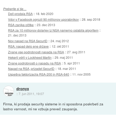
Preberite si še…
Dell prodaja RSA
::
18. feb 2020
Vdor v Facebook ogrozil 90 milijonov uporabnikov
::
28. sep 2018
RSA zanika očitke
::
23. dec 2013
RSA za 10 milijonov dolarjev iz NSA namerno oslabila algoritem
::
21. dec 2013
Nov napad na RSA SecurID
::
24. maj 2012
RSA: napad delo ene države
::
12. okt 2011
Znane vse podrobnosti napada na RSA
::
27. avg 2011
Hekerji vdrli v Lockheed Martin
::
29. maj 2011
Znane podrobnosti o napadu na RSA
::
5. apr 2011
Napad na RSA, prizadet SecurID
::
18. mar 2011
Uspešna faktorizacija RSA-200 in RSA-640
::
11. nov 2005
dronyx
::
7. jun 2011, 19:07
Firma, ki prodaja security sisteme in ni sposobna poskrbeti za
lastno varnost, mi ne vzbuja preveč zaupanja.