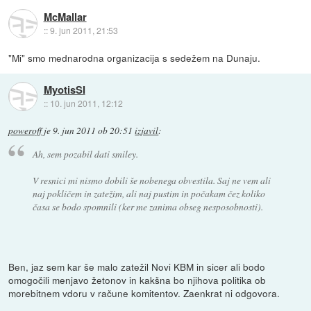
McMallar
::
9. jun 2011, 21:53
"Mi" smo mednarodna organizacija s sedežem na Dunaju.
MyotisSI
::
10. jun 2011, 12:12
poweroff
je
9. jun 2011 ob 20:51
izjavil
:
Ah, sem pozabil dati smiley.
V resnici
mi
nismo dobili še nobenega obvestila. Saj ne vem ali
naj pokličem in zatežim, ali naj pustim in počakam čez koliko
časa se bodo spomnili (ker me zanima obseg nesposobnosti).
Ben, jaz sem kar še malo zatežil Novi KBM in sicer ali bodo
omogočili menjavo žetonov in kakšna bo njihova politika ob
morebitnem vdoru v račune komitentov. Zaenkrat ni odgovora.