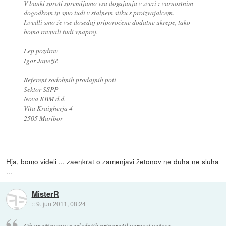
V banki sproti spremljamo vsa dogajanja v zvezi z varnostnim
dogodkom in smo tudi v stalnem stiku s proizvajalcem.
Izvedli smo že vse dosedaj priporočene dodatne ukrepe, tako
bomo ravnali tudi vnaprej.
Lep pozdrav
Igor Janežič
-------------------------------------------------
Referent sodobnih prodajnih poti
Sektor SSPP
Nova KBM d.d.
Vita Kraigherja 4
2505 Maribor
Hja, bomo videli ... zaenkrat o zamenjavi žetonov ne duha ne sluha
...
MisterR
::
9. jun 2011, 08:24
Ob upoštevanju naslednjih priporočil varnost vašega