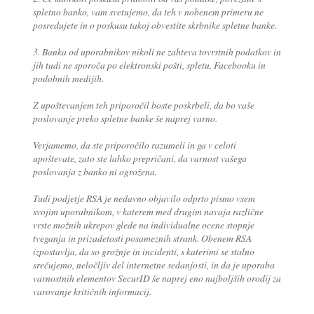
spletno banko, vam svetujemo, da teh v nobenem primeru ne
posredujete in o poskusu takoj obvestite skrbnike spletne banke.
3. Banka od uporabnikov nikoli ne zahteva tovrstnih podatkov in
jih tudi ne sporoča po elektronski pošti, spletu, Facebooku in
podobnih medijih.
Z upoštevanjem teh priporočil boste poskrbeli, da bo vaše
poslovanje preko spletne banke še naprej varno.
Verjamemo, da ste priporočilo razumeli in ga v celoti
upoštevate, zato ste lahko prepričani, da varnost vašega
poslovanja z banko ni ogrožena.
Tudi podjetje RSA je nedavno objavilo odprto pismo vsem
svojim uporabnikom, v katerem med drugim navaja različne
vrste možnih ukrepov glede na individualne ocene stopnje
tveganja in prizadetosti posameznih strank. Obenem RSA
izpostavlja, da so grožnje in incidenti, s katerimi se stalno
srečujemo, neločljiv del internetne sedanjosti, in da je uporaba
varnostnih elementov SecurID še naprej eno najboljših orodij za
varovanje kritičnih informacij.