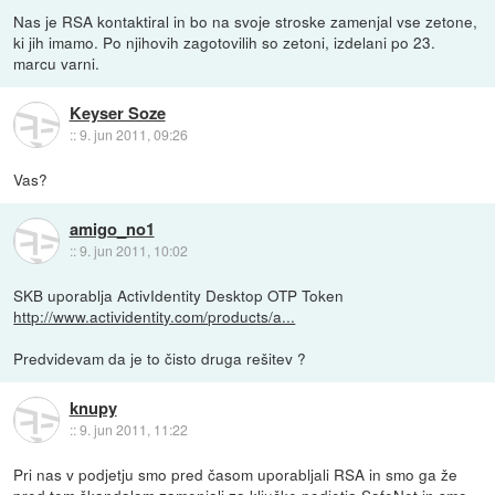
Nas je RSA kontaktiral in bo na svoje stroske zamenjal vse zetone,
ki jih imamo. Po njihovih zagotovilih so zetoni, izdelani po 23.
marcu varni.
Keyser Soze
::
9. jun 2011, 09:26
Vas?
amigo_no1
::
9. jun 2011, 10:02
SKB uporablja ActivIdentity Desktop OTP Token
http://www.actividentity.com/products/a...
Predvidevam da je to čisto druga rešitev ?
knupy
::
9. jun 2011, 11:22
Pri nas v podjetju smo pred časom uporabljali RSA in smo ga že
pred tem škandalom zamenjali za ključke podjetja SafeNet in smo