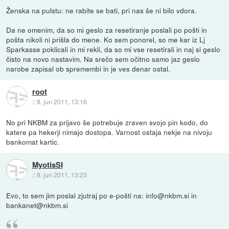
Ženska na pulstu: ne rabite se bati, pri nas še ni bilo vdora.
Da ne omenim, da so mi geslo za resetiranje poslali po pošti in
pošta nikoli ni prišla do mene. Ko sem ponorel, so me kar iz Lj
Sparkasse poklicali in mi rekli, da so mi vse resetirali in naj si geslo
čisto na novo nastavim. Na srečo sem očitno samo jaz geslo
narobe zapisal ob spremembi in je ves denar ostal.
root
::
8. jun 2011, 13:16
No pri NKBM za prijavo še potrebuje zraven svojo pin kodo, do
katere pa hekerji nimajo dostopa. Varnost ostaja nekje na nivoju
bankomat kartic.
MyotisSI
::
8. jun 2011, 13:23
Evo, to sem jim poslal zjutraj po e-pošti na: info@nkbm.si in
bankanet@nkbm.si