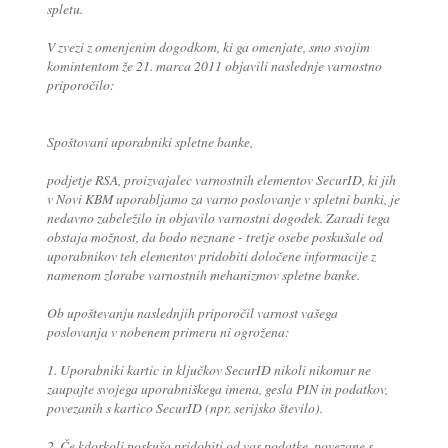
spletu.
V zvezi z omenjenim dogodkom, ki ga omenjate, smo svojim
komintentom že 21. marca 2011 objavili naslednje varnostno
priporočilo:
Spoštovani uporabniki spletne banke,
podjetje RSA, proizvajalec varnostnih elementov SecurID, ki jih
v Novi KBM uporabljamo za varno poslovanje v spletni banki, je
nedavno zabeležilo in objavilo varnostni dogodek. Zaradi tega
obstaja možnost, da bodo neznane - tretje osebe poskušale od
uporabnikov teh elementov pridobiti določene informacije z
namenom zlorabe varnostnih mehanizmov spletne banke.
Ob upoštevanju naslednjih priporočil varnost vašega
poslovanja v nobenem primeru ni ogrožena:
1. Uporabniki kartic in ključkov SecurID nikoli nikomur ne
zaupajte svojega uporabniškega imena, gesla PIN in podatkov,
povezanih s kartico SecurID (npr. serijsko število).
2. Če kdorkoli poskuša pridobiti od vas podatke, povezane s