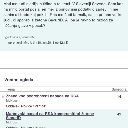
Moti me tudi medijska tišina o tej temi. V Sloveniji Seveda. Sem kar
na mmc portal poslal en mejl z osnovnimi podatki o zadevi in me
zanim ali bodo kaj pokrili. Res me čudi ta molk, saj je pri nas veliko
ljudi, ki uporablja žetone SecurID. Ali pa je ravno to razlog za
tiščanje glave v pesek?
Zgodovina sprememb…
spremenil:
MyotisSI
(
10. jun 2011 ob 12:13
)
Vredno ogleda ...
Tema
Sporočila
»
Znane vse podrobnosti napada na RSA
14
McHusch
Oddelek:
Novice
/
Varnost
»
Marčevski napad na RSA kompromitiral žetone
43
SecurID
McHusch
Oddelek:
Novice
/
Varnost