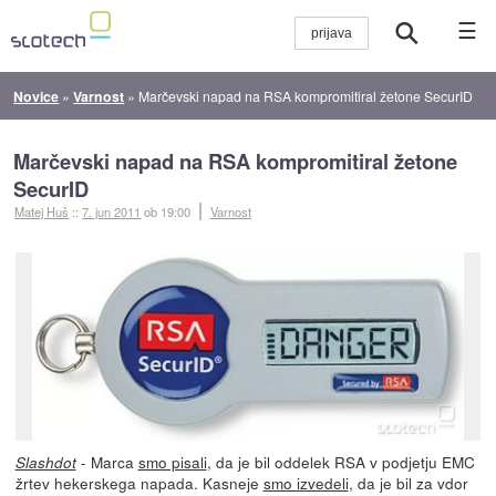
☰
Novice
»
Varnost
»
Marčevski napad na RSA kompromitiral žetone SecurID
Marčevski napad na RSA kompromitiral žetone
SecurID
Matej Huš
::
7. jun 2011
ob 19:00
Varnost
- Marca
smo pisali
, da je bil oddelek RSA v podjetju EMC
Slashdot
žrtev hekerskega napada. Kasneje
smo izvedeli
, da je bil za vdor