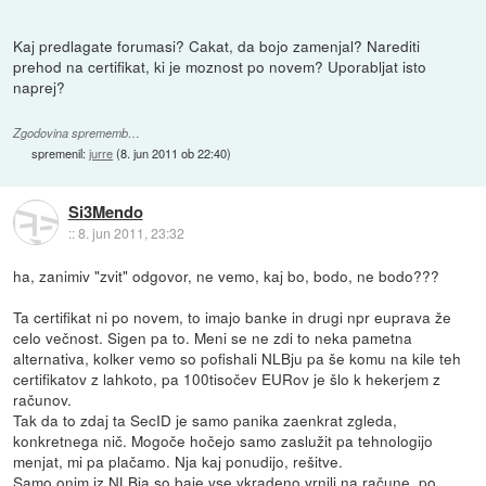
Kaj predlagate forumasi? Cakat, da bojo zamenjal? Narediti
prehod na certifikat, ki je moznost po novem? Uporabljat isto
naprej?
Zgodovina sprememb…
spremenil:
jurre
(
8. jun 2011 ob 22:40
)
Si3Mendo
::
8. jun 2011, 23:32
ha, zanimiv "zvit" odgovor, ne vemo, kaj bo, bodo, ne bodo???
Ta certifikat ni po novem, to imajo banke in drugi npr euprava že
celo večnost. Sigen pa to. Meni se ne zdi to neka pametna
alternativa, kolker vemo so pofishali NLBju pa še komu na kile teh
certifikatov z lahkoto, pa 100tisočev EURov je šlo k hekerjem z
računov.
Tak da to zdaj ta SecID je samo panika zaenkrat zgleda,
konkretnega nič. Mogoče hočejo samo zaslužit pa tehnologijo
menjat, mi pa plačamo. Nja kaj ponudijo, rešitve.
Samo onim iz NLBja so baje vse vkradeno vrnili na račune, po