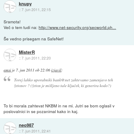
knupy
::
7. jun 2011, 22:15
Sramota!
Več o tem tudi na:
http://www.net-security.org/secworld.ph...
Še vedno prisegam na SafeNet!
MisterR
::
7. jun 2011, 22:20
emsi
je
7. jun 2011 ob 22:06
izjavil
:
Torej lahko uporabniki bank@net zahtevamo zamenjavo teh
žetonov ? (žeton je mišljeno tale ključek, ki generira kodo?)
To bi morala zahtevat NKBM in ne mi. Jutri se bom oglasil v
poslovalnici in se pozanimal kako in kaj.
neo987
::
7. jun 2011, 22:41