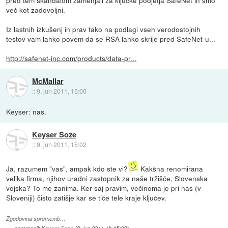
več kot zadovoljni.
Iz lastnih izkušenj in prav tako na podlagi vseh verodostojnih
testov vam lahko povem da se RSA lahko skrije pred SafeNet-u...
http://safenet-inc.com/products/data-pr...
McMallar
::
9. jun 2011, 15:00
Keyser: nas.
Keyser Soze
::
9. jun 2011, 15:02
Ja, razumem "vas", ampak kdo ste vi?
Kakšna renomirana
velika firma, njihov uradni zastopnik za naše tržišče, Slovenska
vojska? To me zanima. Ker saj pravim, večinoma je pri nas (v
Sloveniji) čisto zatišje kar se tiče tele kraje ključev.
Zgodovina sprememb…