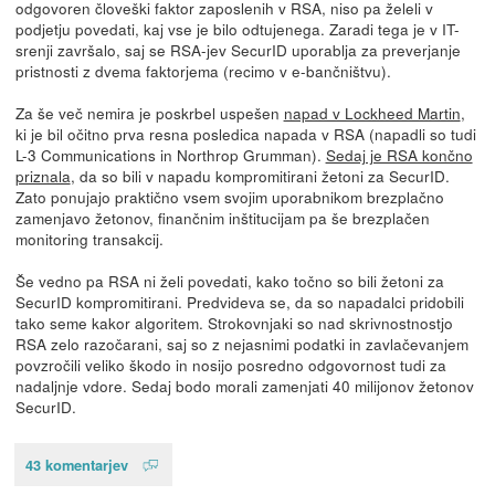
odgovoren človeški faktor zaposlenih v RSA, niso pa želeli v
podjetju povedati, kaj vse je bilo odtujenega. Zaradi tega je v IT-
srenji završalo, saj se RSA-jev SecurID uporablja za preverjanje
pristnosti z dvema faktorjema (recimo v e-bančništvu).
Za še več nemira je poskrbel uspešen
napad v Lockheed Martin
,
ki je bil očitno prva resna posledica napada v RSA (napadli so tudi
L-3 Communications in Northrop Grumman).
Sedaj je RSA končno
priznala
, da so bili v napadu kompromitirani žetoni za SecurID.
Zato ponujajo praktično vsem svojim uporabnikom brezplačno
zamenjavo žetonov, finančnim inštitucijam pa še brezplačen
monitoring transakcij.
Še vedno pa RSA ni želi povedati, kako točno so bili žetoni za
SecurID kompromitirani. Predvideva se, da so napadalci pridobili
tako seme kakor algoritem. Strokovnjaki so nad skrivnostnostjo
RSA zelo razočarani, saj so z nejasnimi podatki in zavlačevanjem
povzročili veliko škodo in nosijo posredno odgovornost tudi za
nadaljnje vdore. Sedaj bodo morali zamenjati 40 milijonov žetonov
SecurID.
43 komentarjev