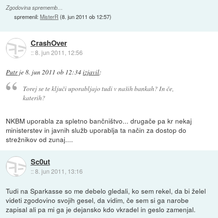
Zgodovina sprememb…
spremenil:
MisterR
(
8. jun 2011 ob 12:57
)
CrashOver
::
8. jun 2011, 12:56
Putr
je
8. jun 2011 ob 12:34
izjavil
:
Torej se te ključi uporabljajo tudi v naših bankah? In če,
katerih?
NKBM uporabla za spletno bančništvo... drugače pa kr nekaj
ministerstev in javnih služb uporablja ta način za dostop do
strežnikov od zunaj....
Sc0ut
::
8. jun 2011, 13:16
Tudi na Sparkasse so me debelo gledali, ko sem rekel, da bi želel
videti zgodovino svojih gesel, da vidim, če sem si ga narobe
zapisal ali pa mi ga je dejansko kdo vkradel in geslo zamenjal.