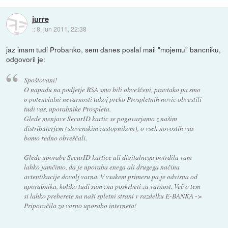
jurre
::
8. jun 2011, 22:38
jaz imam tudi Probanko, sem danes poslal mail "mojemu" bancniku,
odgovoril je:
Spoštovani!
O napadu na podjetje RSA smo bili obveščeni, pravtako pa smo
o potencialni nevarnosti takoj preko Prospletnih novic obvestili
tudi vas, uporabnike Prospleta.
Glede menjave SecurID kartic se pogovarjamo z našim
distributerjem (slovenskim zastopnikom), o vseh novostih vas
bomo redno obveščali.
Glede uporabe SecurID kartice ali digitalnega potrdila vam
lahko jamčimo, da je uporaba enega ali drugega načina
avtentikacije dovolj varna. V vsakem primeru pa je odvisna od
uporabnika, koliko tudi sam zna poskrbeti za varnost. Več o tem
si lahko preberete na naši spletni strani v razdelku E-BANKA ->
Priporočila za varno uporabo interneta!