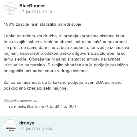
BlueRunner
::
7. jun 2011, 19:10
100% zaščite ni in statistika naredi svoje.
Lahko pa rečem, da družba, ki prodaja varnostne sisteme in pri
temu svojih lastnih strank ne obvesti ustrezno kakšna nevarnost
jim preti, ne samo da mi ne vzbuja zaupanja, temveč je iz naslova
najmanj neposredno odškodninsko odgovorna za zlorabe, ki so
temu sledile. Obnašanje ni samo sramotno ampak naravnost
kriminalno nemoralno. S svojim obnašanjem je podjetje praktično
omogočilo naknadne vdore v druge sisteme.
Žal pa so možnosti, da bi kakšno podjetje izven ZDA ustrezno
odškodnino izterjalo zelo majhne.
Zgodovina sprememb…
spremenilo:
BlueRunner
(
7. jun 2011 ob 19:11
)
dronyx
::
7. jun 2011, 19:24