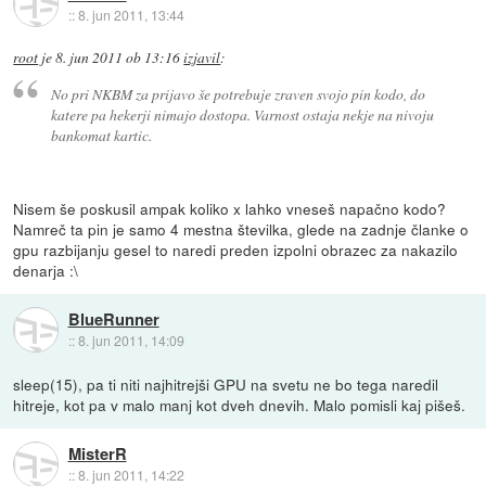
::
8. jun 2011, 13:44
root
je
8. jun 2011 ob 13:16
izjavil
:
No pri NKBM za prijavo še potrebuje zraven svojo pin kodo, do
katere pa hekerji nimajo dostopa. Varnost ostaja nekje na nivoju
bankomat kartic.
Nisem še poskusil ampak koliko x lahko vneseš napačno kodo?
Namreč ta pin je samo 4 mestna številka, glede na zadnje članke o
gpu razbijanju gesel to naredi preden izpolni obrazec za nakazilo
denarja :\
BlueRunner
::
8. jun 2011, 14:09
sleep(15), pa ti niti najhitrejši GPU na svetu ne bo tega naredil
hitreje, kot pa v malo manj kot dveh dnevih. Malo pomisli kaj pišeš.
MisterR
::
8. jun 2011, 14:22