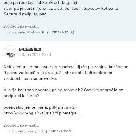
bojo pa res dosti lahko vkradli bogi raji
sicer pa je cert miljonx lažje odnest večini tupkotov kot pa ta
SecureId našpilat, pač.
Zgodovina sprememb…
spremenilo:
Si3Mendo
(
8. jun 2011 ob 21:50
)
sprasujem
::
8. jun 2011, 22:01
Neki gledam te rsa javne pa zasebne ključe pa zanima kakšne so
"tipične velikosti" n-ja pa e-ja? Lahko date tudi konkretne
vrednosti, če niso prevelike.
A je še kej znan podatek poleg teh dveh? Številka sporočila oz
podpis al kaj je to?
poenostavljen primer iz pdf-ja stran 24
http://www.p-ng.si/~ajurisic/diplome/pe...
Zgodovina sprememb…
spremenil:
sprasujem
(
8. jun 2011 ob 22:10
)