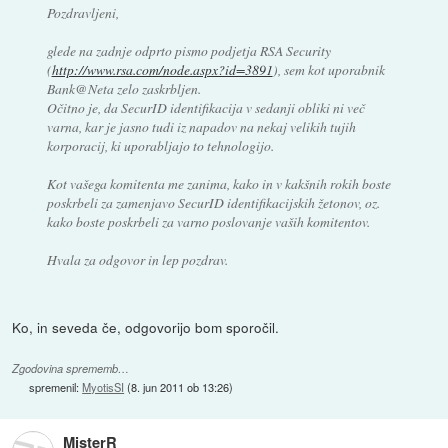
Pozdravljeni,
glede na zadnje odprto pismo podjetja RSA Security
(
http://www.rsa.com/node.aspx?id=3891
), sem kot uporabnik
Bank@Neta zelo zaskrbljen.
Očitno je, da SecurID identifikacija v sedanji obliki ni več
varna, kar je jasno tudi iz napadov na nekaj velikih tujih
korporacij, ki uporabljajo to tehnologijo.
Kot vašega komitenta me zanima, kako in v kakšnih rokih boste
poskrbeli za zamenjavo SecurID identifikacijskih žetonov, oz.
kako boste poskrbeli za varno poslovanje vaših komitentov.
Hvala za odgovor in lep pozdrav.
Ko, in seveda če, odgovorijo bom sporočil.
Zgodovina sprememb…
spremenil:
MyotisSI
(
8. jun 2011 ob 13:26
)
MisterR