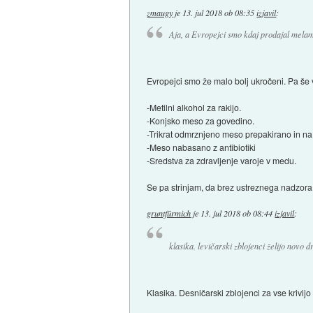
zmaugy
je
13. jul 2018 ob 08:35
izjavil
:
Aja, a Evropejci smo kdaj prodajal melami
Evropejci smo že malo bolj ukročeni. Pa še
-Metilni alkohol za rakijo.
-Konjsko meso za govedino.
-Trikrat odmrznjeno meso prepakirano in n
-Meso nabasano z antibiotiki
-Sredstva za zdravljenje varoje v medu.
Se pa strinjam, da brez ustreznega nadzora i
gruntfürmich
je
13. jul 2018 ob 08:44
izjavil
:
klasika. levičarski zblojenci želijo novo dr
Klasika. Desničarski zblojenci za vse krivijo 