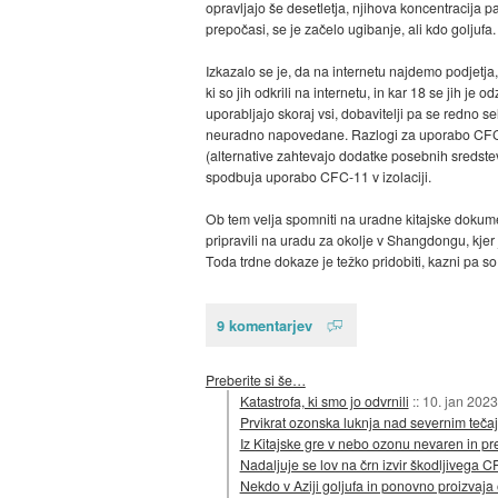
opravljajo še desetletja, njihova koncentracija 
prepočasi, se je začelo ugibanje, ali kdo goljufa
Izkazalo se je, da na internetu najdemo podjetja,
ki so jih odkrili na internetu, in kar 18 se jih je
uporabljajo skoraj vsi, dobavitelji pa se redno s
neuradno napovedane. Razlogi za uporabo CFC-11
(alternative zahtevajo dodatke posebnih sredstev 
spodbuja uporabo CFC-11 v izolaciji.
Ob tem velja spomniti na uradne kitajske dokumen
pripravili na uradu za okolje v Shangdongu, kjer 
Toda trdne dokaze je težko pridobiti, kazni pa so
9 komentarjev
Preberite si še…
Katastrofa, ki smo jo odvrnili
::
10. jan 2023
Prvikrat ozonska luknja nad severnim teča
Iz Kitajske gre v nebo ozonu nevaren in 
Nadaljuje se lov na črn izvir škodljivega 
Nekdo v Aziji goljufa in ponovno proizvaja 