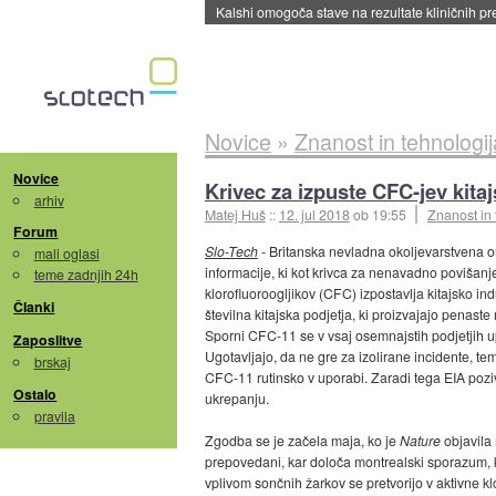
Sandisk že prodal več kot polovico SSD-jev za 
Novice
»
Znanost in tehnologij
Novice
Krivec za izpuste CFC-jev kitaj
arhiv
Matej Huš
::
12. jul 2018
ob 19:55
Znanost in 
Forum
Slo-Tech
- Britanska nevladna okoljevarstvena o
mali oglasi
informacije, ki kot krivca za nenavadno povišanj
teme zadnjih 24h
klorofluoroogljikov (CFC) izpostavlja kitajsko in
Članki
številna kitajska podjetja, ki proizvajajo penaste
Sporni CFC-11 se v vsaj osemnajstih podjetjih up
Zaposlitve
Ugotavljajo, da ne gre za izolirane incidente, te
brskaj
CFC-11 rutinsko v uporabi. Zaradi tega EIA pozi
Ostalo
ukrepanju.
pravila
Zgodba se je začela maja, ko je
Nature
objavila 
prepovedani, kar določa montrealski sporazum, ki
vplivom sončnih žarkov se pretvorijo v aktivne kl