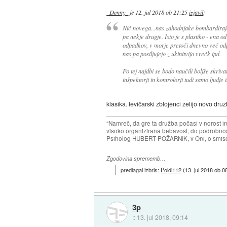
_Denny_
je
12. jul 2018 ob 21:25
izjavil
:
Nič novega...nas zahodnjake bombardirajo
pa nekje drugje. Isto je s plastiko - ena o
odpadkov, v morje pretoči dnevno več od
nas pa posiljujejo z ukinitvijo vrečk ipd.
Po tej najdbi se bodo naučili boljše skri
inšpektorji in kontrolorji tudi samo ljudje
klasika. levičarski zblojenci želijo novo druž
"Namreč, da gre ta družba počasi v norost i
visoko organizirana bebavost, do podrobnosti
Psiholog HUBERT POŽARNIK, v Oni, o smise
Zgodovina sprememb…
predlagal izbris:
Poldi112
(
13. jul 2018 ob 0
3p
::
13. jul 2018, 09:14