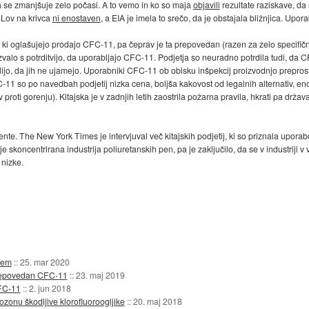
pa se zmanjšuje zelo počasi. A to vemo in ko so maja
objavili
rezultate raziskave, da
. Lov na krivca
ni enostaven
, a EIA je imela to srečo, da je obstajala bližnjica. Upor
 ki oglašujejo prodajo CFC-11, pa čeprav je ta prepovedan (razen za zelo specifično 
 odzvalo s potrditvijo, da uporabljajo CFC-11. Podjetja so neuradno potrdila tudi, da C
elijo, da jih ne ujamejo. Uporabniki CFC-11 ob obisku inšpekcij proizvodnjo preprost
 so po navedbah podjetij nizka cena, boljša kakovost od legalnih alternativ, en
proti gorenju). Kitajska je v zadnjih letih zaostrila požarna pravila, hkrati pa drža
te. The New York Times je intervjuval več kitajskih podjetij, ki so priznala uporab
je skoncentrirana industrija poliuretanskih pen, pa je zaključilo, da se v industrij
 nizke.
jem
::
25. mar 2020
prepovedan CFC-11
::
23. maj 2019
CFC-11
::
2. jun 2018
ozonu škodljive klorofluoroogljike
::
20. maj 2018