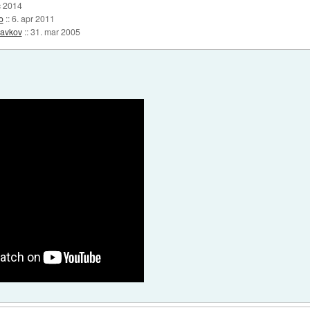
c 2014
o
::
6. apr 2011
ravkov
::
31. mar 2005