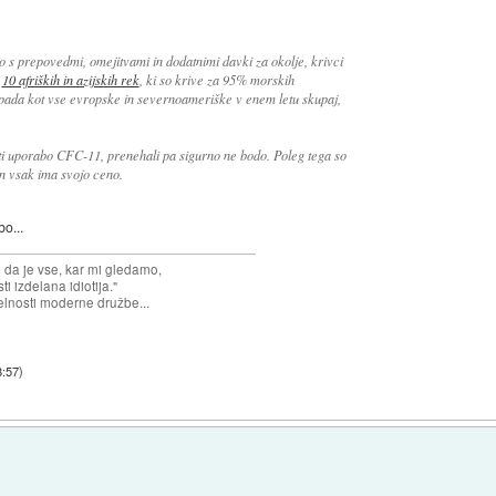
 s prepovedmi, omejitvami in dodatnimi davki za okolje, krivci
d
10 afriških in azijskih rek
, ki so krive za 95% morskih
pada kot vse evropske in severnoameriške v enem letu skupaj,
vati uporabo CFC-11, prenehali pa sigurno ne bodo. Poleg tega so
 in vsak ima svojo ceno.
bo...
n da je vse, kar mi gledamo,
 izdelana idiotija."
lnosti moderne družbe...
8:57
)