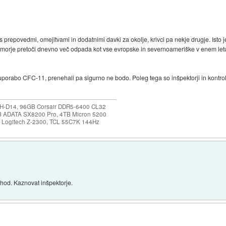
prepovedmi, omejitvami in dodatnimi davki za okolje, krivci pa nekje drugje. Isto j
 morje pretoči dnevno več odpada kot vse evropske in severnoameriške v enem letu s
i uporabo CFC-11, prenehali pa sigurno ne bodo. Poleg tega so inšpektorji in kontrol
NH-D14, 96GB Corsair DDR5-6400 CL32
B ADATA SX8200 Pro, 4TB Micron 5200
0, Logitech Z-2300, TCL 55C7K 144Hz
ihod. Kaznovat inšpektorje.