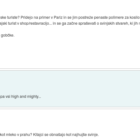
tajske turiste? Pridejo na primer v Pariz in se jim postreže penaste polimere za kosil
ajski turist v shop/restavracijo... in se ga začne spraševati o svinjskih stvareh, ki j
t gobčke.
j pa vsi high and mighty...
kot mleko v prahu? Kitajci se obnašajo kot najhujše svinje.