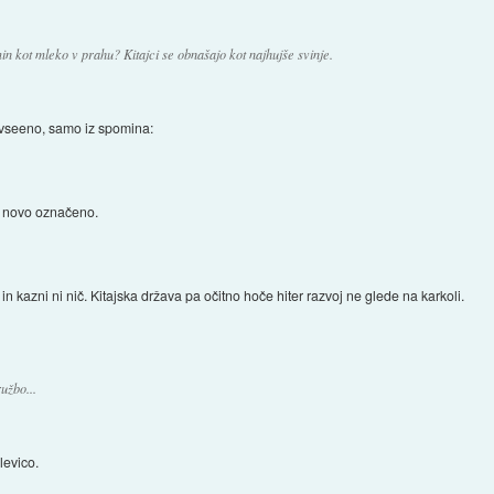
n kot mleko v prahu? Kitajci se obnašajo kot najhujše svinje.
 vseeno, samo iz spomina:
a novo označeno.
n kazni ni nič. Kitajska država pa očitno hoče hiter razvoj ne glede na karkoli.
užbo...
levico.