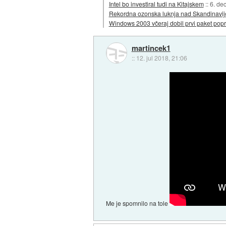
Intel bo investiral tudi na Kitajskem
::
6. de
Rekordna ozonska luknja nad Skandinavij
Windows 2003 včeraj dobil prvi paket pop
martincek1
::
12. jul 2018, 21:06
Me je spomnilo na tole