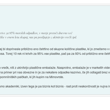
 krive za 95% morskih odpadkov, v morje pretoči dnevno več
e v enem letu skupaj, nas pa posiljujejo z ukinitvijo vrečk ipd.
 bi doprinesle približno eno četrtino od skupne količine plastike, ki jo zmečemo 
. Torej 10 rek ni krivih za 95% vse plastike, pač pa za 93% od približno ene četr
jo vrečk, niti z ukinitvijo plastične embalaže. Nasprotno, embalaže je v marketih vi
a primer pri nas obvezne in je za nekatere odpadke kaznivo, če jih odlagaš brez 
pomnilniških palčkah, ki jih kupim na Mimovrste.
o akademiki, izven tega je pa biznis kot biznis - rast proti neskončnosti je nujna i