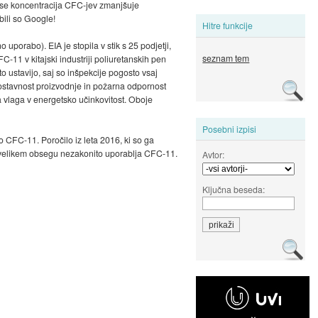
 se koncentracija CFC-jev zmanjšuje
abili so Google!
Hitre funkcije
uporabo). EIA je stopila v stik s 25 podjetji,
seznam tem
FC-11 v kitajski industriji poliuretanskih pen
o ustavijo, saj so inšpekcije pogosto vsaj
ostavnost proizvodnje in požarna odpornost
va vlaga v energetsko učinkovitost. Oboje
Posebni izpisi
o CFC-11. Poročilo iz leta 2016, ki so ga
i v velikem obsegu nezakonito uporablja CFC-11.
Avtor:
Ključna beseda: