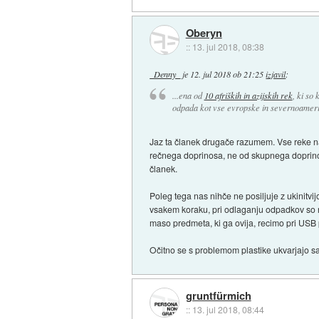
Oberyn
::
13. jul 2018, 08:38
_Denny_
je
12. jul 2018 ob 21:25
izjavil
:
...ena od
10 afriških in azijskih rek
, ki so
odpada kot vse evropske in severnoamerišk
Jaz ta članek drugače razumem. Vse reke naj
rečnega doprinosa, ne od skupnega doprinosa
članek.
Poleg tega nas nihče ne posiljuje z ukinitvi
vsakem koraku, pri odlaganju odpadkov so n
maso predmeta, ki ga ovija, recimo pri USB 
Očitno se s problemom plastike ukvarjajo sam
gruntfürmich
::
13. jul 2018, 08:44