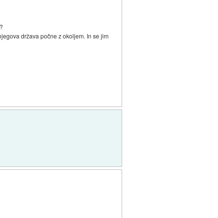
o?
ih njegova država počne z okoljem. In se jim