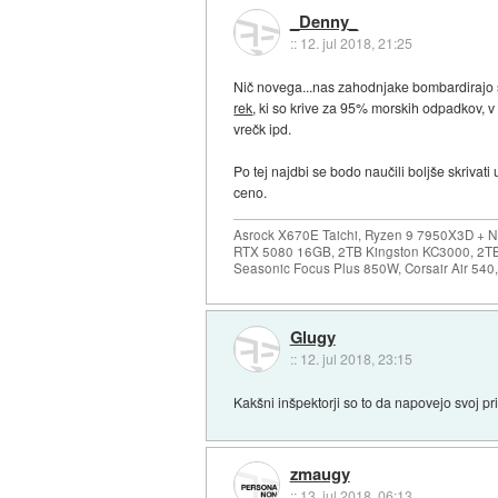
_Denny_
::
12. jul 2018, 21:25
Nič novega...nas zahodnjake bombardirajo s 
rek
, ki so krive za 95% morskih odpadkov, v
vrečk ipd.
Po tej najdbi se bodo naučili boljše skrivat
ceno.
Asrock X670E Taichi, Ryzen 9 7950X3D + 
RTX 5080 16GB, 2TB Kingston KC3000, 2T
Seasonic Focus Plus 850W, Corsair Air 54
Glugy
::
12. jul 2018, 23:15
Kakšni inšpektorji so to da napovejo svoj pr
zmaugy
::
13. jul 2018, 06:13