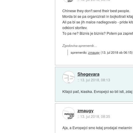
Chinese they don't send their best people.
Morda bi se pa organizirali in bojkotirali ki
Ali pa bi se jih malce nadlegovalo - pride kit
odkloni storitev.
To pa ne? Biznis je biznis? Potem pa zapre
Zgodovina sprememb…
spremenilo:
zmaugy
(
13. jul 2018 ob 06:15
)
Shegevara
::
13. jul 2018, 08:13
Kitajci pač, klasika. Evropejci so bli isti, zda
zmaugy
::
13. jul 2018, 08:35
Aja, a Evropejci smo kdaj prodajal melamin 