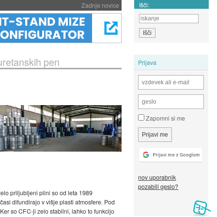
Išči:
Zadnje novice
iuretanskih pen
Prijava
Zapomni si me
nov uporabnik
pozabili geslo?
o priljubljeni plini so od leta 1989
si difundirajo v višje plasti atmosfere. Pod
er so CFC-ji zelo stabilni, lahko to funkcijo