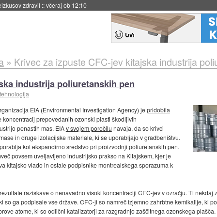
naslednji dve leti
::
včeraj ob 11:37
a
»
Krivec za izpuste CFC-jev kitajska industrija pol
ska industrija poliuretanskih pen
tehnologija
rganizacija EIA (Environmental Investigation Agency) je
pridobila
e koncentracij prepovedanih ozonski plasti škodljivih
dustrijo penastih mas. EIA
v svojem poročilu
navaja, da so krivci
 mase in druge izolacijske materiale, ki se uporabljajo v gradbeništvu.
orablja kot ekspandirno sredstvo pri proizvodnji poliuretanskih pen.
mveč povsem uveljavljeno industrijsko prakso na Kitajskem, kjer je
va kitajsko vlado in ostale podpisnike montrealskega sporazuma k
rezultate raziskave o nenavadno visoki koncentraciji CFC-jev v ozračju. Ti nekdaj zel
 so ga podpisale vse države. CFC-ji so namreč izjemno zahrbtne kemikalije, ki poča
orove atome, ki so odlični katalizatorji za razgradnjo zaščitnega ozonskega plašča. K