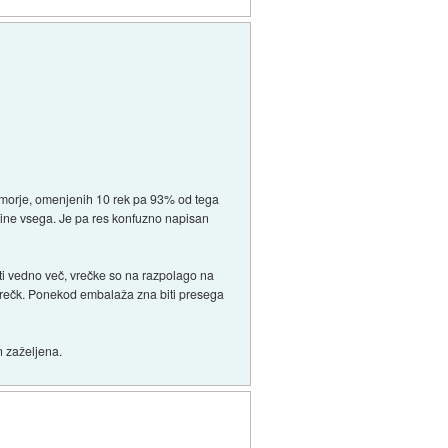
v morje, omenjenih 10 rek pa 93% od tega
tine vsega. Je pa res konfuzno napisan
deti vedno več, vrečke so na razpolago na
vrečk. Ponekod embalaža zna biti presega
n zaželjena.