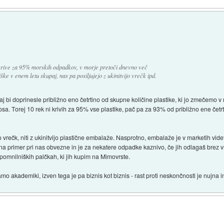
 krive za 95% morskih odpadkov, v morje pretoči dnevno več
e v enem letu skupaj, nas pa posiljujejo z ukinitvijo vrečk ipd.
 bi doprinesle približno eno četrtino od skupne količine plastike, ki jo zmečemo 
. Torej 10 rek ni krivih za 95% vse plastike, pač pa za 93% od približno ene četr
jo vrečk, niti z ukinitvijo plastične embalaže. Nasprotno, embalaže je v marketih vi
a primer pri nas obvezne in je za nekatere odpadke kaznivo, če jih odlagaš brez 
pomnilniških palčkah, ki jih kupim na Mimovrste.
o akademiki, izven tega je pa biznis kot biznis - rast proti neskončnosti je nujna i