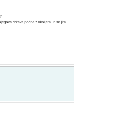
o?
ih njegova država počne z okoljem. In se jim