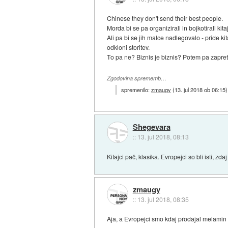
Chinese they don't send their best people.
Morda bi se pa organizirali in bojkotirali ki
Ali pa bi se jih malce nadlegovalo - pride kit
odkloni storitev.
To pa ne? Biznis je biznis? Potem pa zapre
Zgodovina sprememb…
spremenilo:
zmaugy
(
13. jul 2018 ob 06:15
)
Shegevara
::
13. jul 2018, 08:13
Kitajci pač, klasika. Evropejci so bli isti, zda
zmaugy
::
13. jul 2018, 08:35
Aja, a Evropejci smo kdaj prodajal melamin 