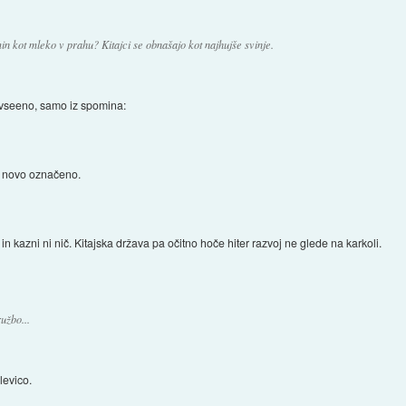
n kot mleko v prahu? Kitajci se obnašajo kot najhujše svinje.
 vseeno, samo iz spomina:
a novo označeno.
n kazni ni nič. Kitajska država pa očitno hoče hiter razvoj ne glede na karkoli.
užbo...
levico.