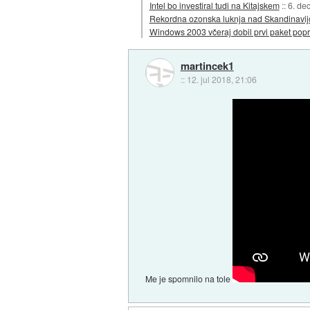
Intel bo investiral tudi na Kitajskem
::
6. de
Rekordna ozonska luknja nad Skandinavij
Windows 2003 včeraj dobil prvi paket pop
martincek1
::
12. jul 2018, 21:06
Me je spomnilo na tole