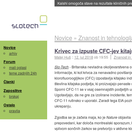
Sandisk že prodal več kot polovico SSD-jev za 
Novice
»
Znanost in tehnologij
Novice
Krivec za izpuste CFC-jev kitaj
arhiv
Matej Huš
::
12. jul 2018
ob 19:55
Znanost in 
Forum
Slo-Tech
- Britanska nevladna okoljevarstvena o
mali oglasi
informacije, ki kot krivca za nenavadno povišanj
teme zadnjih 24h
klorofluoroogljikov (CFC) izpostavlja kitajsko in
Članki
številna kitajska podjetja, ki proizvajajo penaste
Sporni CFC-11 se v vsaj osemnajstih podjetjih up
Zaposlitve
Ugotavljajo, da ne gre za izolirane incidente, te
brskaj
CFC-11 rutinsko v uporabi. Zaradi tega EIA pozi
Ostalo
ukrepanju.
pravila
Zgodba se je začela maja, ko je
Nature
objavila 
prepovedani, kar določa montrealski sporazum, ki
vplivom sončnih žarkov se pretvorijo v aktivne kl