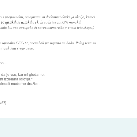
 s prepovedmi, omejitvami in dodatnimi davki za okolje, krivci
d
10 afriških in azijskih rek
, ki so krive za 95% morskih
pada kot vse evropske in severnoameriške v enem letu skupaj,
vati uporabo CFC-11, prenehali pa sigurno ne bodo. Poleg tega so
 in vsak ima svojo ceno.
bo...
n da je vse, kar mi gledamo,
 izdelana idiotija."
lnosti moderne družbe...
8:57
)