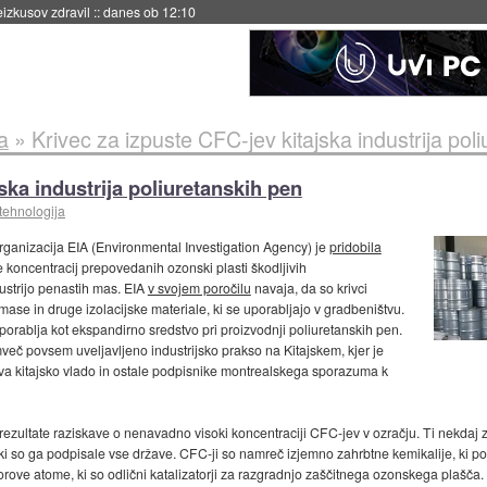
naslednji dve leti
::
danes ob 11:37
a
»
Krivec za izpuste CFC-jev kitajska industrija pol
ska industrija poliuretanskih pen
tehnologija
rganizacija EIA (Environmental Investigation Agency) je
pridobila
e koncentracij prepovedanih ozonski plasti škodljivih
dustrijo penastih mas. EIA
v svojem poročilu
navaja, da so krivci
 mase in druge izolacijske materiale, ki se uporabljajo v gradbeništvu.
orablja kot ekspandirno sredstvo pri proizvodnji poliuretanskih pen.
mveč povsem uveljavljeno industrijsko prakso na Kitajskem, kjer je
va kitajsko vlado in ostale podpisnike montrealskega sporazuma k
rezultate raziskave o nenavadno visoki koncentraciji CFC-jev v ozračju. Ti nekdaj zel
 so ga podpisale vse države. CFC-ji so namreč izjemno zahrbtne kemikalije, ki poča
orove atome, ki so odlični katalizatorji za razgradnjo zaščitnega ozonskega plašča. K