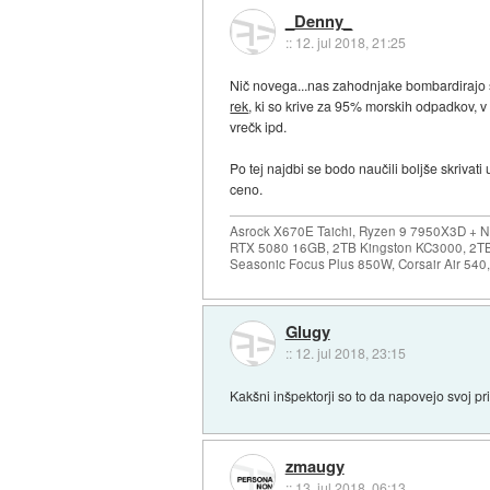
_Denny_
::
12. jul 2018, 21:25
Nič novega...nas zahodnjake bombardirajo s 
rek
, ki so krive za 95% morskih odpadkov, v
vrečk ipd.
Po tej najdbi se bodo naučili boljše skrivat
ceno.
Asrock X670E Taichi, Ryzen 9 7950X3D + 
RTX 5080 16GB, 2TB Kingston KC3000, 2T
Seasonic Focus Plus 850W, Corsair Air 54
Glugy
::
12. jul 2018, 23:15
Kakšni inšpektorji so to da napovejo svoj pr
zmaugy
::
13. jul 2018, 06:13