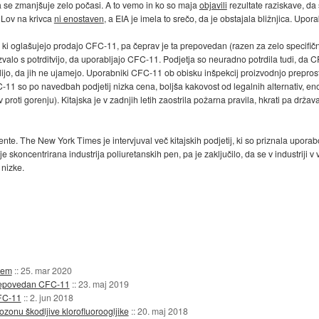
pa se zmanjšuje zelo počasi. A to vemo in ko so maja
objavili
rezultate raziskave, da
. Lov na krivca
ni enostaven
, a EIA je imela to srečo, da je obstajala bližnjica. Upor
 ki oglašujejo prodajo CFC-11, pa čeprav je ta prepovedan (razen za zelo specifično 
 odzvalo s potrditvijo, da uporabljajo CFC-11. Podjetja so neuradno potrdila tudi, da C
elijo, da jih ne ujamejo. Uporabniki CFC-11 ob obisku inšpekcij proizvodnjo preprost
 so po navedbah podjetij nizka cena, boljša kakovost od legalnih alternativ, en
proti gorenju). Kitajska je v zadnjih letih zaostrila požarna pravila, hkrati pa drža
te. The New York Times je intervjuval več kitajskih podjetij, ki so priznala uporab
je skoncentrirana industrija poliuretanskih pen, pa je zaključilo, da se v industrij
 nizke.
jem
::
25. mar 2020
prepovedan CFC-11
::
23. maj 2019
CFC-11
::
2. jun 2018
ozonu škodljive klorofluoroogljike
::
20. maj 2018