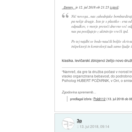
_Denny_
je
12. jul 2018 ob 21:25
izjavil
:
Nič novega...nas zahodnjake bombardirajo
pa nekje drugje. Isto je s plastiko - ena o
odpadkov, v morje pretoči dnevno več od
nas pa posiljujejo z ukinitvijo vrečk ipd.
Po tej najdbi se bodo naučili boljše skri
inšpektorji in kontrolorji tudi samo ljudje
klasika. levičarski zblojenci želijo novo druž
"Namreč, da gre ta družba počasi v norost i
visoko organizirana bebavost, do podrobnosti
Psiholog HUBERT POŽARNIK, v Oni, o smise
Zgodovina sprememb…
predlagal izbris:
Poldi112
(
13. jul 2018 ob 0
3p
::
13. jul 2018, 09:14