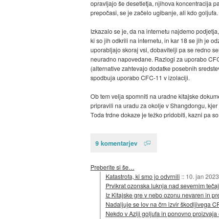
opravljajo še desetletja, njihova koncentracija 
prepočasi, se je začelo ugibanje, ali kdo goljufa
Izkazalo se je, da na internetu najdemo podjetja,
ki so jih odkrili na internetu, in kar 18 se jih je
uporabljajo skoraj vsi, dobavitelji pa se redno s
neuradno napovedane. Razlogi za uporabo CFC-11
(alternative zahtevajo dodatke posebnih sredstev 
spodbuja uporabo CFC-11 v izolaciji.
Ob tem velja spomniti na uradne kitajske dokumen
pripravili na uradu za okolje v Shangdongu, kjer 
Toda trdne dokaze je težko pridobiti, kazni pa so
9 komentarjev
Preberite si še…
Katastrofa, ki smo jo odvrnili
::
10. jan 2023
Prvikrat ozonska luknja nad severnim teča
Iz Kitajske gre v nebo ozonu nevaren in 
Nadaljuje se lov na črn izvir škodljivega 
Nekdo v Aziji goljufa in ponovno proizvaja 