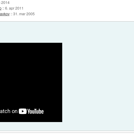
c 2014
o
::
6. apr 2011
ravkov
::
31. mar 2005