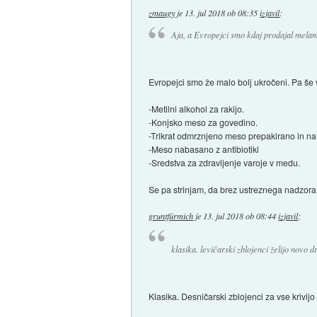
zmaugy
je
13. jul 2018 ob 08:35
izjavil
:
Aja, a Evropejci smo kdaj prodajal melami
Evropejci smo že malo bolj ukročeni. Pa še
-Metilni alkohol za rakijo.
-Konjsko meso za govedino.
-Trikrat odmrznjeno meso prepakirano in n
-Meso nabasano z antibiotiki
-Sredstva za zdravljenje varoje v medu.
Se pa strinjam, da brez ustreznega nadzora i
gruntfürmich
je
13. jul 2018 ob 08:44
izjavil
:
klasika. levičarski zblojenci želijo novo dr
Klasika. Desničarski zblojenci za vse krivijo 