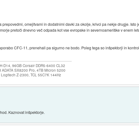
prepovedmi, omejitvami in dodatnimi davki za okolje, krivci pa nekje drugje. Isto j
 morje pretoči dnevno več odpada kot vse evropske in severnoameriške v enem letu s
i uporabo CFC-11, prenehali pa sigurno ne bodo. Poleg tega so inšpektorji in kontrol
NH-D14, 96GB Corsair DDR5-6400 CL32
B ADATA SX8200 Pro, 4TB Micron 5200
0, Logitech Z-2300, TCL 55C7K 144Hz
ihod. Kaznovat inšpektorje.