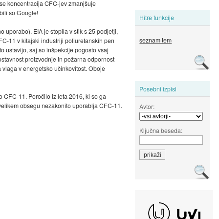
 se koncentracija CFC-jev zmanjšuje
abili so Google!
Hitre funkcije
uporabo). EIA je stopila v stik s 25 podjetji,
seznam tem
FC-11 v kitajski industriji poliuretanskih pen
o ustavijo, saj so inšpekcije pogosto vsaj
ostavnost proizvodnje in požarna odpornost
va vlaga v energetsko učinkovitost. Oboje
Posebni izpisi
o CFC-11. Poročilo iz leta 2016, ki so ga
i v velikem obsegu nezakonito uporablja CFC-11.
Avtor:
Ključna beseda: