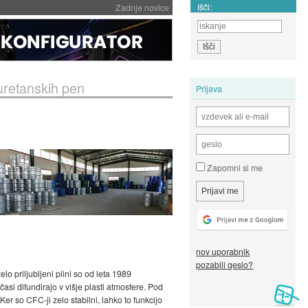
Išči:
Zadnje novice
iuretanskih pen
Prijava
Zapomni si me
nov uporabnik
pozabili geslo?
o priljubljeni plini so od leta 1989
si difundirajo v višje plasti atmosfere. Pod
er so CFC-ji zelo stabilni, lahko to funkcijo