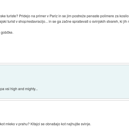
tajske turiste? Pridejo na primer v Pariz in se jim postreže penaste polimere za kosil
ajski turist v shop/restavracijo... in se ga začne spraševati o svinjskih stvareh, ki j
t gobčke.
j pa vsi high and mighty...
kot mleko v prahu? Kitajci se obnašajo kot najhujše svinje.