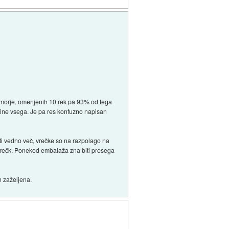
v morje, omenjenih 10 rek pa 93% od tega
tine vsega. Je pa res konfuzno napisan
deti vedno več, vrečke so na razpolago na
vrečk. Ponekod embalaža zna biti presega
n zaželjena.