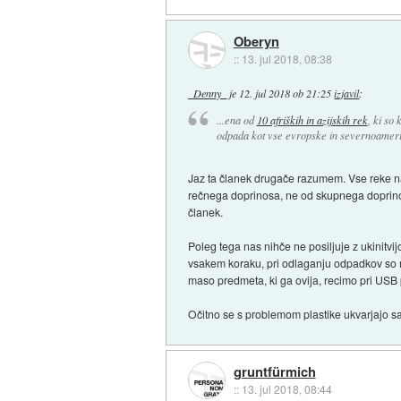
Oberyn
::
13. jul 2018, 08:38
_Denny_
je
12. jul 2018 ob 21:25
izjavil
:
...ena od
10 afriških in azijskih rek
, ki so
odpada kot vse evropske in severnoamerišk
Jaz ta članek drugače razumem. Vse reke naj
rečnega doprinosa, ne od skupnega doprinosa
članek.
Poleg tega nas nihče ne posiljuje z ukinitvi
vsakem koraku, pri odlaganju odpadkov so n
maso predmeta, ki ga ovija, recimo pri USB 
Očitno se s problemom plastike ukvarjajo sam
gruntfürmich
::
13. jul 2018, 08:44