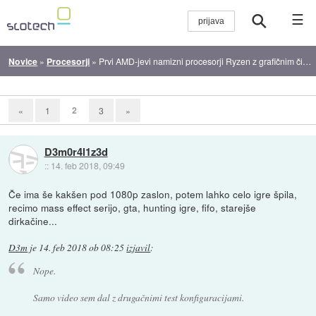
☰
Novice
»
Procesorji
»
Prvi AMD-jevi namizni procesorji Ryzen z grafičnim čipom
2
«
1
3
»
D3m0r4l1z3d
::
14. feb 2018, 09:49
Če ima še kakšen pod 1080p zaslon, potem lahko celo igre špila,
recimo mass effect serijo, gta, hunting igre, fifo, starejše
dirkačine...
D3m
je
14. feb 2018 ob 08:25
izjavil
:
Nope.
Samo video sem dal z drugačnimi test konfiguracijami.