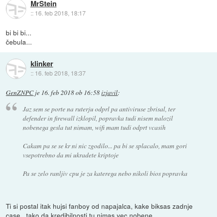
MrStein
::
16. feb 2018, 18:17
bi bi bi...
čebula...
klinker
::
16. feb 2018, 18:37
GenZNPC
je
16. feb 2018 ob 16:58
izjavil
:
Jaz sem se porte na ruterju odprl pa antiviruse zbrisal, ter
defender in firewall izklopil, popravka tudi nisem nalozil
nobenega gesla tut nimam, wifi mam tudi odprt vcasih
Cakam pa se se kr ni nic zgodilo... pa bi se splacalo, mam gori
vsepotrebno da mi ukradete kriptoje
Pa se zelo ranljiv cpu je za katerega nebo nikoli bios popravka
Ti si postal itak hujsi fanboy od napajalca, kake biksas zadnje
case...tako da kredibilnosti tu nimas vec nobene.