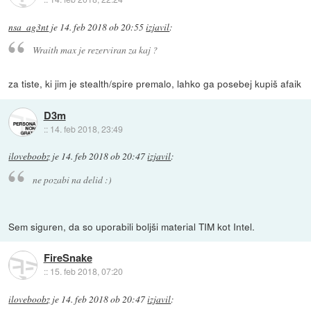
nsa_ag3nt
je
14. feb 2018 ob 20:55
izjavil
:
Wraith max je rezerviran za kaj ?
za tiste, ki jim je stealth/spire premalo, lahko ga posebej kupiš afaik
D3m
::
14. feb 2018, 23:49
iloveboobz
je
14. feb 2018 ob 20:47
izjavil
:
ne pozabi na delid :)
Sem siguren, da so uporabili boljši material TIM kot Intel.
FireSnake
::
15. feb 2018, 07:20
iloveboobz
je
14. feb 2018 ob 20:47
izjavil
: