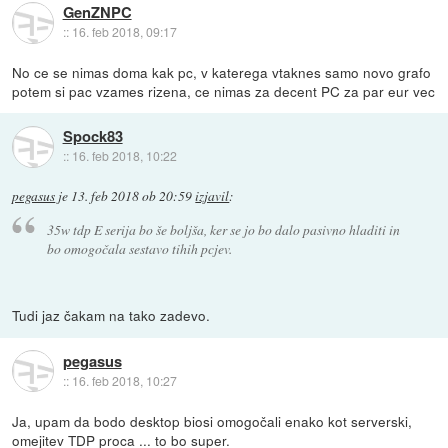
GenZNPC
::
16. feb 2018, 09:17
No ce se nimas doma kak pc, v katerega vtaknes samo novo grafo
potem si pac vzames rizena, ce nimas za decent PC za par eur vec
Spock83
::
16. feb 2018, 10:22
pegasus
je
13. feb 2018 ob 20:59
izjavil
:
35w tdp E serija bo še boljša, ker se jo bo dalo pasivno hladiti in
bo omogočala sestavo tihih pcjev.
Tudi jaz čakam na tako zadevo.
pegasus
::
16. feb 2018, 10:27
Ja, upam da bodo desktop biosi omogočali enako kot serverski,
omejitev TDP proca ... to bo super.