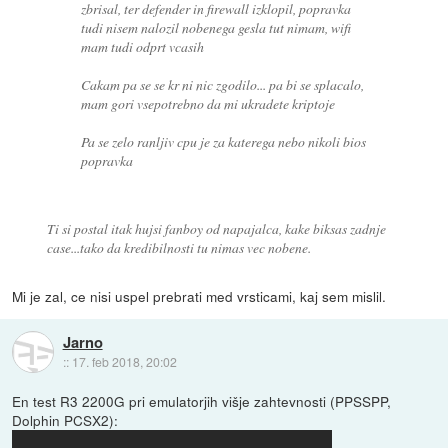
zbrisal, ter defender in firewall izklopil, popravka
tudi nisem nalozil nobenega gesla tut nimam, wifi
mam tudi odprt vcasih
Cakam pa se se kr ni nic zgodilo... pa bi se splacalo,
mam gori vsepotrebno da mi ukradete kriptoje
Pa se zelo ranljiv cpu je za katerega nebo nikoli bios
popravka
Ti si postal itak hujsi fanboy od napajalca, kake biksas zadnje
case...tako da kredibilnosti tu nimas vec nobene.
Mi je zal, ce nisi uspel prebrati med vrsticami, kaj sem mislil.
Jarno
::
17. feb 2018, 20:02
En test R3 2200G pri emulatorjih višje zahtevnosti (PPSSPP,
Dolphin PCSX2):