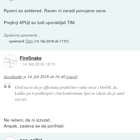
Ryzeni so soldered. Raven ni zaradi ponujene cene.
Prejšnji APUji so tudi uporabljali TIM.
Zgodovina sprememb…
spremenil:
D3m
(
14. feb 2018 ob 17:51
)
FireSnake
::
14. feb 2018, 18:15
iloveboobz
je
14. feb 2018 ob 16:40
izjavil
:
Gled na to da je affectana praktično vsaka stvar z OoOE. Ja.
Lahko pa ti podkrepiš z čim konkretnim, kjer se izkaže da je amd
izovzet.
Ne rečem, da ni izzvzet.
Ampak, zadeva se da porihtati.
nsa_ag3nt