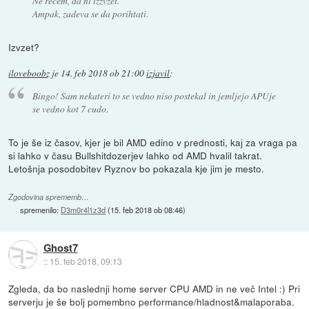
Ne rečem, da ni izzvzet.
Ampak, zadeva se da porihtati.
Izvzet?
iloveboobz
je
14. feb 2018 ob 21:00
izjavil
:
Bingo! Sam nekateri to se vedno niso postekal in jemljejo APUje
se vedno kot 7 cudo.
To je še iz časov, kjer je bil AMD edino v prednosti, kaj za vraga pa
si lahko v času Bullshitdozerjev lahko od AMD hvalil takrat.
Letošnja posodobitev Ryznov bo pokazala kje jim je mesto.
Zgodovina sprememb…
spremenilo:
D3m0r4l1z3d
(
15. feb 2018 ob 08:46
)
Ghost7
::
15. feb 2018, 09:13
Zgleda, da bo naslednji home server CPU AMD in ne več Intel :) Pri
serverju je še bolj pomembno performance/hladnost&malaporaba.