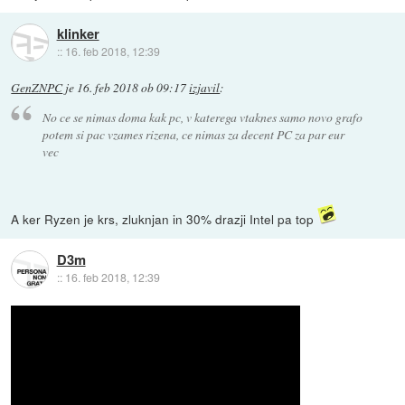
klinker
::
16. feb 2018, 12:39
GenZNPC
je
16. feb 2018 ob 09:17
izjavil
:
No ce se nimas doma kak pc, v katerega vtaknes samo novo grafo
potem si pac vzames rizena, ce nimas za decent PC za par eur
vec
A ker Ryzen je krs, zluknjan in 30% drazji Intel pa top
D3m
::
16. feb 2018, 12:39