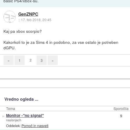
basic PS4/xbox-su.
GenZNPC
::
17. feb 2018, 20:45
Kaj pa xbox scorpio?
Kakorkoli to je za Sims 4 in podobno, za vse ostalo je potreben
dGPU.
2
«
1
3
»
Vredno ogleda ...
Tema
Sporočila
»
Monitor -"no signal"
9
naslonjach
Oddelek:
Pomoč in nasveti