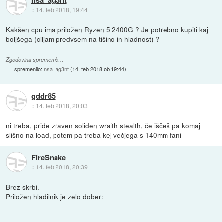
::
14. feb 2018, 19:44
Kakšen cpu ima priložen Ryzen 5 2400G ? Je potrebno kupiti kaj
boljšega (ciljam predvsem na tišino in hladnost) ?
Zgodovina sprememb…
spremenilo:
nsa_ag3nt
(
14. feb 2018 ob 19:44
)
gddr85
::
14. feb 2018, 20:03
ni treba, pride zraven soliden wraith stealth, če iščeš pa komaj
slišno na load, potem pa treba kej večjega s 140mm fani
FireSnake
::
14. feb 2018, 20:39
Brez skrbi.
Priložen hladilnik je zelo dober: