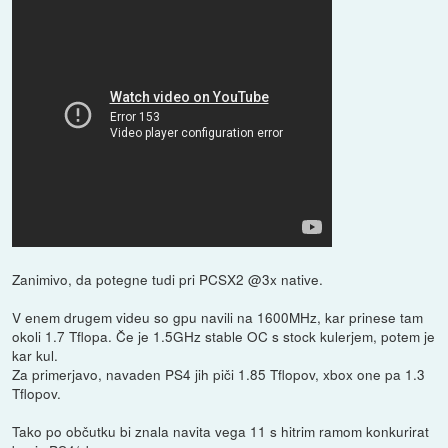
Zanimivo, da potegne tudi pri PCSX2 @3x native.
V enem drugem videu so gpu navili na 1600MHz, kar prinese tam
okoli 1.7 Tflopa. Če je 1.5GHz stable OC s stock kulerjem, potem je
kar kul.
Za primerjavo, navaden PS4 jih piči 1.85 Tflopov, xbox one pa 1.3
Tflopov.
Tako po občutku bi znala navita vega 11 s hitrim ramom konkurirat