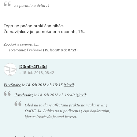
ne pozabi na delid :)
Tega ne počne praktično nihče.
Že navijalcev je, po nekaterih ocenah, 1%.
Zgodovina sprememb…
spremenilo:
FireSnake
(
15. feb 2018 ob 07:21
)
D3m0r4l1z3d
::
15. feb 2018, 08:42
FireSnake
je
14. feb 2018 ob 18:15
izjavil
:
iloveboobz
je
14. feb 2018 ob 16:40
izjavil
:
Gled na to da je affectana praktično vsaka stvar z
OoOE. Ja. Lahko pa ti podkrepiš z čim konkretnim,
kjer se izkaže da je amd izovzet.