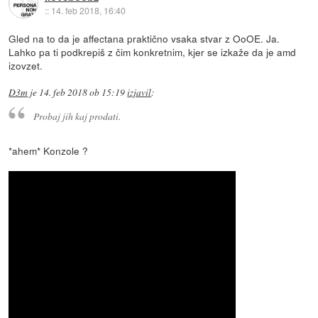
::
14. feb 2018, 16:40
Gled na to da je affectana praktično vsaka stvar z OoOE. Ja.
Lahko pa ti podkrepiš z čim konkretnim, kjer se izkaže da je amd
izovzet.
D3m
je
14. feb 2018 ob 15:19
izjavil
:
Probaj jih kaj prodati.
*ahem* Konzole ?