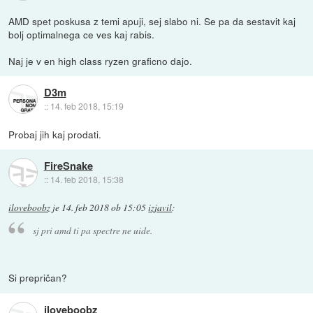
AMD spet poskusa z temi apuji, sej slabo ni. Se pa da sestavit kaj
bolj optimalnega ce ves kaj rabis.
Naj je v en high class ryzen graficno dajo.
D3m
::
14. feb 2018, 15:19
Probaj jih kaj prodati.
FireSnake
::
14. feb 2018, 15:38
iloveboobz
je
14. feb 2018 ob 15:05
izjavil
:
sj pri amd ti pa spectre ne uide.
Si prepričan?
iloveboobz