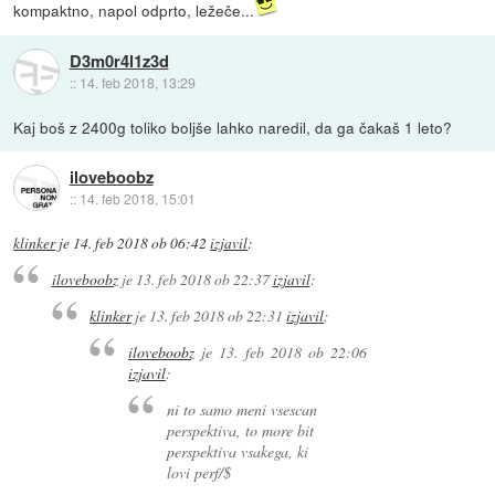
kompaktno, napol odprto, ležeče...
D3m0r4l1z3d
::
14. feb 2018, 13:29
Kaj boš z 2400g toliko boljše lahko naredil, da ga čakaš 1 leto?
iloveboobz
::
14. feb 2018, 15:01
klinker
je
14. feb 2018 ob 06:42
izjavil
:
iloveboobz
je
13. feb 2018 ob 22:37
izjavil
:
klinker
je
13. feb 2018 ob 22:31
izjavil
:
iloveboobz
je
13. feb 2018 ob 22:06
izjavil
:
ni to samo meni vsescan
perspektiva, to more bit
perspektiva vsakega, ki
lovi perf/$