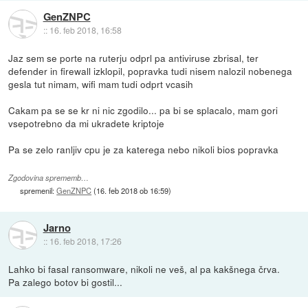
GenZNPC
::
16. feb 2018, 16:58
Jaz sem se porte na ruterju odprl pa antiviruse zbrisal, ter
defender in firewall izklopil, popravka tudi nisem nalozil nobenega
gesla tut nimam, wifi mam tudi odprt vcasih
Cakam pa se se kr ni nic zgodilo... pa bi se splacalo, mam gori
vsepotrebno da mi ukradete kriptoje
Pa se zelo ranljiv cpu je za katerega nebo nikoli bios popravka
Zgodovina sprememb…
spremenil:
GenZNPC
(
16. feb 2018 ob 16:59
)
Jarno
::
16. feb 2018, 17:26
Lahko bi fasal ransomware, nikoli ne veš, al pa kakšnega črva.
Pa zalego botov bi gostil...