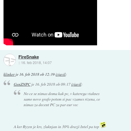
FireSnake
::
16. feb 2018, 14:07
klinker
je
16. feb 2018 ob 12:39
izjavil
:
GenZNPC
je
16. feb 2018 ob 09:17
izjavil
:
No ce se nimas doma kak pc, v katerega vtaknes
samo novo grafo potem si pac vzames rizena, ce
nimas za decent PC za par eur vec
A ker Ryzen je krs, zluknjan in 30% drazji Intel pa top