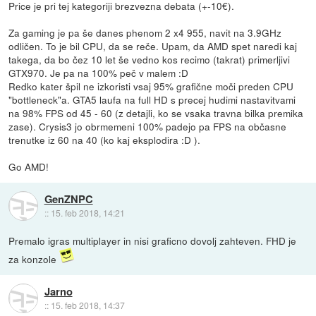
Price je pri tej kategoriji brezvezna debata (+-10€).
Za gaming je pa še danes phenom 2 x4 955, navit na 3.9GHz
odličen. To je bil CPU, da se reče. Upam, da AMD spet naredi kaj
takega, da bo čez 10 let še vedno kos recimo (takrat) primerljivi
GTX970. Je pa na 100% peč v malem :D
Redko kater špil ne izkoristi vsaj 95% grafične moči preden CPU
"bottleneck"a. GTA5 laufa na full HD s precej hudimi nastavitvami
na 98% FPS od 45 - 60 (z detajli, ko se vsaka travna bilka premika
zase). Crysis3 jo obrmemeni 100% padejo pa FPS na občasne
trenutke iz 60 na 40 (ko kaj eksplodira :D ).
Go AMD!
GenZNPC
::
15. feb 2018, 14:21
Premalo igras multiplayer in nisi graficno dovolj zahteven. FHD je
za konzole
Jarno
::
15. feb 2018, 14:37