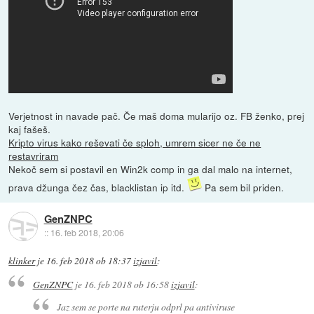
Verjetnost in navade pač. Če maš doma mularijo oz. FB ženko, prej
kaj fašeš.
Kripto virus kako reševati če sploh, umrem sicer ne če ne
restavriram
Nekoč sem si postavil en Win2k comp in ga dal malo na internet,
prava džunga čez čas, blacklistan ip itd.
Pa sem bil priden.
GenZNPC
::
16. feb 2018, 20:06
klinker
je
16. feb 2018 ob 18:37
izjavil
:
GenZNPC
je
16. feb 2018 ob 16:58
izjavil
:
Jaz sem se porte na ruterju odprl pa antiviruse