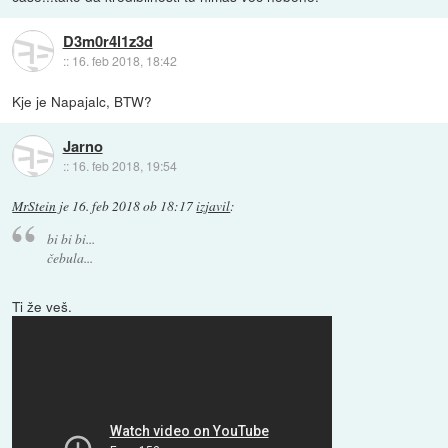
D3m0r4l1z3d
::
16. feb 2018, 18:42
Kje je Napajalc, BTW?
Jarno
::
16. feb 2018, 19:54
MrStein
je
16. feb 2018 ob 18:17
izjavil
:
bi bi bi...
čebula...
Ti že veš.