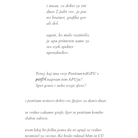
i mean, ce dobis za isti
dnar 2 jedri vec, je pac
no brainer, grafika gor
ali dol.
again, ko malo razmislis,
je apu primeren samo za
res ozek spekter
uporabnikov.
Torej, kaj ima veze Pentium+dGPU s
perf/€
napram tem APUju?
Spet gonis v neko svojo sfero?
z pentium sestavo dobis vec fpsjov za danis dnar.
se vedno cakamo grafe, kjer se pentium kombo
slabse odreze.
nwm kdaj bo folku jasno da so apuji se vedno
nesmisel za vecino. Ko bodo ruknal hbm in CU