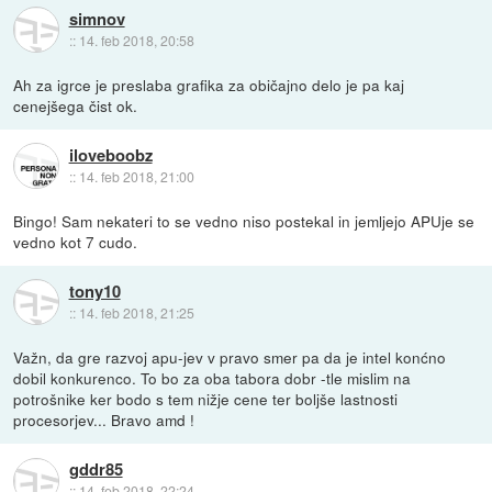
simnov
::
14. feb 2018, 20:58
Ah za igrce je preslaba grafika za običajno delo je pa kaj
cenejšega čist ok.
iloveboobz
::
14. feb 2018, 21:00
Bingo! Sam nekateri to se vedno niso postekal in jemljejo APUje se
vedno kot 7 cudo.
tony10
::
14. feb 2018, 21:25
Važn, da gre razvoj apu-jev v pravo smer pa da je intel konćno
dobil konkurenco. To bo za oba tabora dobr -tle mislim na
potrošnike ker bodo s tem nižje cene ter boljše lastnosti
procesorjev... Bravo amd !
gddr85
::
14. feb 2018, 22:24