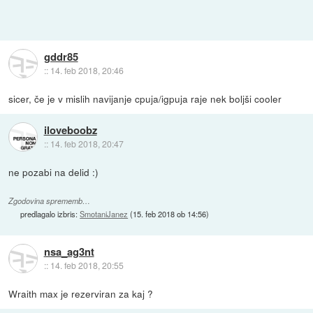
gddr85
::
14. feb 2018, 20:46
sicer, če je v mislih navijanje cpuja/igpuja raje nek boljši cooler
iloveboobz
::
14. feb 2018, 20:47
ne pozabi na delid :)
Zgodovina sprememb…
predlagalo izbris:
SmotaniJanez
(
15. feb 2018 ob 14:56
)
nsa_ag3nt
::
14. feb 2018, 20:55
Wraith max je rezerviran za kaj ?