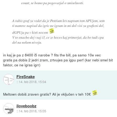
count, se bomo pa pogovarjal o smiselnosti.
A rabis graf za vedet da je Pentium krs napram tem APUjem, sem
ti namrec napisal da igric ne igram in mi dol visi za graficni del,
dGPUja pa v kisti nocem
V to enacbo dej vsaj i3, ce ze hoces kaj primerjat, da bo tudi cpu
del na nekem nivoju.
in kaj je pa z 8400 i5 narobe ? fits the bill, pa samo 10e vec
gratis pa dobis 2 jedri zram, zrtvujes pa igpu perf (kar nebi smel bit
faktor, ce ne igras igrr)
FireSnake
::
14. feb 2018, 15:04
Meltown dobiš zraven gratis? Ali je vključen v teh 10€
iloveboobz
::
14. feb 2018, 15:05