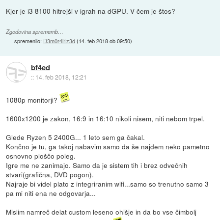
Kjer je i3 8100 hitrejši v igrah na dGPU. V čem je štos?
Zgodovina sprememb…
spremenilo:
D3m0r4l1z3d
(
14. feb 2018 ob 09:50
)
bf4ed
::
14. feb 2018, 12:21
1080p monitorji?
1600x1200 je zakon, 16:9 in 16:10 nikoli nisem, niti nebom trpel.
Glede Ryzen 5 2400G... 1 leto sem ga čakal.
Končno je tu, ga takoj nabavim samo da še najdem neko pametno
osnovno ploščo poleg.
Igre me ne zanimajo. Samo da je sistem tih i brez odvečnih
stvari(grafična, DVD pogon).
Najraje bi videl plato z integriranim wifi...samo so trenutno samo 3
pa mi niti ena ne odgovarja...
Mislim namreč delat custom leseno ohišje in da bo vse čimbolj