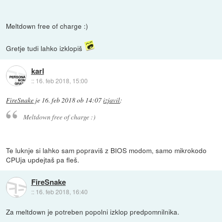
Meltdown free of charge :)
Gretje tudi lahko izklopiš
karl
::
16. feb 2018, 15:00
FireSnake
je
16. feb 2018 ob 14:07
izjavil
:
Meltdown free of charge :)
Te luknje si lahko sam popraviš z BIOS modom, samo mikrokodo
CPUja updejtaš pa fleš.
FireSnake
::
16. feb 2018, 16:40
Za meltdown je potreben popolni izklop predpomnilnika.