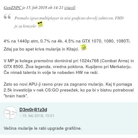
GenZNPC
je
15. feb 2018 ob 14:21
izjavil
:
Premalo igras multiplayer in nisi graficno dovolj zahteven. FHD
je za konzole
4% na 1440p atm, 0.7% na 4k. 4.5% na GTX 1070, 1080, 1080Ti.
Zdaj pa bo spet kriva mularija in Kitajci.
V MP je kolega premočno dominiral pri 1024x768 (Combat Arms) in
GTX 8500. Živa legenda, vredna poklona. Kupljeno pri Merkatorju.
Če nimaš talenta in volje te nobeden HW ne reši.
Zato so novi APU-ji ravno prav za zagnano mularijo. Kaj ti pomaga
2.5k investicija v nek CS:GO presežek, ko pa bi v bistvu potreboval
"brain hack".
D3m0r4l1z3d
::
15. feb 2018, 15:01
Večina mularije le rabi upgrade grafične.