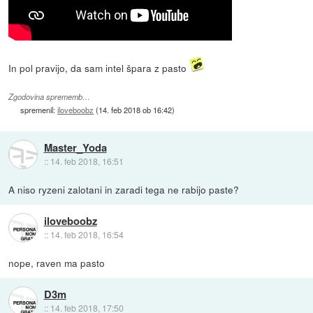
In pol pravijo, da sam intel špara z pasto
Zgodovina sprememb…
spremenil:
iloveboobz
(
14. feb 2018 ob 16:42
)
Master_Yoda
::
14. feb 2018, 16:51
A niso ryzeni zalotani in zaradi tega ne rabijo paste?
iloveboobz
::
14. feb 2018, 16:54
nope, raven ma pasto
D3m
::
14. feb 2018, 17:50