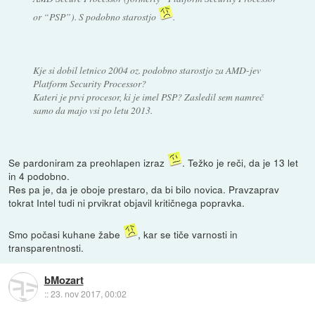
or “PSP”). S podobno starostjo
.
Kje si dobil letnico 2004 oz. podobno starostjo za AMD-jev
Platform Security Processor?
Kateri je prvi procesor, ki je imel PSP? Zasledil sem namreč
samo da majo vsi po letu 2013.
Se pardoniram za preohlapen izraz
. Težko je reči, da je 13 let
in 4 podobno.
Res pa je, da je oboje prestaro, da bi bilo novica. Pravzaprav
tokrat Intel tudi ni prvikrat objavil kritičnega popravka.
Smo počasi kuhane žabe
, kar se tiče varnosti in
transparentnosti.
bMozart
::
23. nov 2017, 00:02