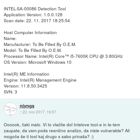
INTEL-SA-00086 Detection Tool
Application Version: 1.0.0.128
Scan date: 22. 11. 2017 18:25:54
Host Computer Information
Name:
Manufacturer: To Be Filled By O.E.M.
Model: To Be Filled By O.E.M.
Processor Name: Intel(R) Core™ i5-7600K CPU @ 3.80GHz
OS Version: Microsoft Windows 10
Intel(R) ME Information
Engine: Intel(R) Management Engine
Version: 11.8.50.3425
SVN: 3
njyngs
::
22. nov 2017, 19:07
Oooook, čaki malo. Vi to vlačite dol Intelove tool-e in le-tem
zaupate, da vam poda resnično analizo, da niste vulnerable? Ali
mogoče še ti tool kaj drugo s sabo prinaša? :)