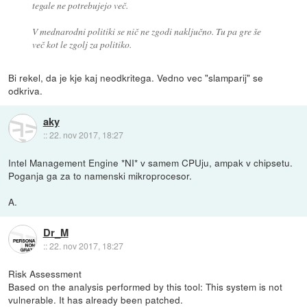
tegale ne potrebujejo več.
V mednarodni politiki se nič ne zgodi naključno. Tu pa gre še
več kot le zgolj za politiko.
Bi rekel, da je kje kaj neodkritega. Vedno vec "slamparij" se
odkriva.
aky
::
22. nov 2017, 18:27
Intel Management Engine *NI* v samem CPUju, ampak v chipsetu.
Poganja ga za to namenski mikroprocesor.
A.
Dr_M
::
22. nov 2017, 18:27
Risk Assessment
Based on the analysis performed by this tool: This system is not
vulnerable. It has already been patched.