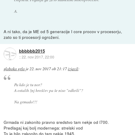
A.
A ni tako, da je ME od 5 generacije I core procov v procesorju,
zato so ti procesorji ogroženi.
bbbbbb2015
::
22. nov 2017, 22:00
globoko grlo
je
22. nov 2017 ob 21:17
izjavil
:
Pa kdo je tu nor?
A ostalih žnj hroščev pa še niso "odkrili"?
Na grmado!!!
Grmada ni zakonito pravno sredstvo tam nekje od l700.
Predlagaj kaj bolj modernega: strelski vod
To je bilo zakonito do tam nekje 1945.