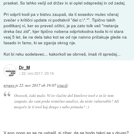
praskat. So lahko večji od držav in si oplel odspredaj in od zadaj.
Pri odprti kodi pa v bistvu zaupaš, da ti sosedov mulec včeraj
zvečer v kritični update ni podtaknil "del c:\*.*". Tipično takih
podtikanj ni, ker so preveč očitni, je pa zato tolk več "metanja
dreka čez zid", kjer tipično nobena odprtokodna koda ki ni stara
vsaj 5 let, še ne dela tako kot se od nje naivno pričakuje glede na
fasado in famo, ki se zganja okrog nje.
Kot bi reku sodelavec... kakorkoli se obrneš, imaš rit spredaj...
Dr_M
::
22. nov 2017, 20:16
njyngs
je
22. nov 2017 ob 19:07
izjavil
:
Oooook, čaki malo. Vi to vlačite dol Intelove tool-e in le-tem
zaupate, da vam poda resnično analizo, da niste vulnerable? Ali
mogoče še ti tool kaj drugo s sabo prinaša? :)
V eno nogo so se ze ustrelil, si ziher, da se bodo takoj se v drugo?