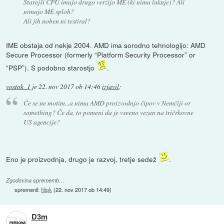
Starejši CPU imajo drugo verzijo ME (ki nima luknje)? Ali
nimajo ME sploh?
Ali jih noben ni testiral?
IME obstaja od nekje 2004. AMD ima sorodno tehnologijo: AMD
Secure Processor (formerly “Platform Security Processor” or
“PSP”). S podobno starostjo
.
vostok_1
je
22. nov 2017 ob 14:46
izjavil
:
Če se ne motim...a nima AMD proizvodnjo čipov v Nemčiji or
something? Če da, to pomeni da je vseeno vezan na tričrkovne
US agencije?
Eno je proizvodnja, drugo je razvoj, tretje sedež
.
Zgodovina sprememb…
spremenil:
filipk
(
22. nov 2017 ob 14:49
)
D3m