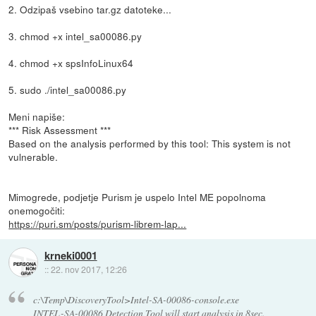
2. Odzipaš vsebino tar.gz datoteke...
3. chmod +x intel_sa00086.py
4. chmod +x spsInfoLinux64
5. sudo ./intel_sa00086.py
Meni napiše:
*** Risk Assessment ***
Based on the analysis performed by this tool: This system is not
vulnerable.
Mimogrede, podjetje Purism je uspelo Intel ME popolnoma
onemogočiti:
https://puri.sm/posts/purism-librem-lap...
krneki0001
::
22. nov 2017, 12:26
c:\Temp\DiscoveryTool>Intel-SA-00086-console.exe
INTEL-SA-00086 Detection Tool will start analysis in 8sec.