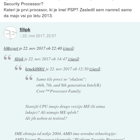
Security Processor?
Kateri je prvi procesor, ki je imel PSP? Zasledil sem namreč samo
da majo vsi po letu 2013.
filipk
::
22. nov 2017, 22:57
bMozart
je
22. nov 2017 ob 22:40
izjavil
:
filipk
je
22. nov 2017 ob 14:47
izjavil
:
krneki0001
je
22. nov 2017 ob 12:50
izjavil
:
Samo tile proci so "okuženi":
o6th, 7th, and 8th generation Intel(R)
Core™ Processor Family:
Starejši CPU imajo drugo verzijo ME (ki nima
luknje)? Ali nimajo ME sploh?
Ali jih noben ni testiral?
IME obstaja od nekje 2004. AMD ima sorodno tehnologijo:
AMD Secure Processor (formerly “Platform Security Processor”