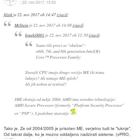
::
22. nov 2017, 15:33
filipk
je
22. nov 2017 ob 14:47
izjavil
:
MrStein
je
22. nov 2017 ob 14:08
izjavil
:
krneki0001
je
22. nov 2017 ob 12:50
izjavil
:
Samo tile proci so "okuženi":
o6th, 7th, and 8th generation Intel(R)
Core™ Processor Family:
Starejši CPU imajo drugo verzijo ME (ki nima
luknje)? Ali nimajo ME sploh?
Ali jih noben ni testiral?
IME obstaja od nekje 2004. AMD ima sorodno tehnologijo:
AMD Secure Processor (formerly “Platform Security Processor”
or “PSP”). S podobno starostjo
.
Tako je. Ze od 2004/2005 je prisoten ME, verjetno tudi te "luknje".
Od takrat dalje, ko je mozno oddaljeno nadzirati sisteme. (vPRO,