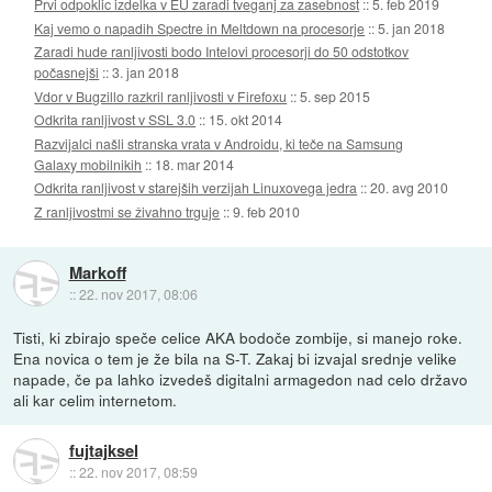
Prvi odpoklic izdelka v EU zaradi tveganj za zasebnost
::
5. feb 2019
Kaj vemo o napadih Spectre in Meltdown na procesorje
::
5. jan 2018
Zaradi hude ranljivosti bodo Intelovi procesorji do 50 odstotkov
počasnejši
::
3. jan 2018
Vdor v Bugzillo razkril ranljivosti v Firefoxu
::
5. sep 2015
Odkrita ranljivost v SSL 3.0
::
15. okt 2014
Razvijalci našli stranska vrata v Androidu, ki teče na Samsung
Galaxy mobilnikih
::
18. mar 2014
Odkrita ranljivost v starejših verzijah Linuxovega jedra
::
20. avg 2010
Z ranljivostmi se živahno trguje
::
9. feb 2010
Markoff
::
22. nov 2017, 08:06
Tisti, ki zbirajo speče celice AKA bodoče zombije, si manejo roke.
Ena novica o tem je že bila na S-T. Zakaj bi izvajal srednje velike
napade, če pa lahko izvedeš digitalni armagedon nad celo državo
ali kar celim internetom.
fujtajksel
::
22. nov 2017, 08:59