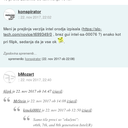
konspirator
::
22. nov 2017, 22:02
Meni je prejšnja verzija intel orodja izpisala (
https://slo-
tech.com/novice/t699349/0
, brez gui intel-sa-00076 ?) enako kot
pri filipk, sedanja da je vse ok
.
Zgodovina sprememb…
spremenilo:
konspirator
(
22. nov 2017 ob 22:08
)
bMozart
::
22. nov 2017, 22:40
filipk
je
22. nov 2017 ob 14:47
izjavil
:
MrStein
je
22. nov 2017 ob 14:08
izjavil
:
krneki0001
je
22. nov 2017 ob 12:50
izjavil
:
Samo tile proci so "okuženi":
o6th, 7th, and 8th generation Intel(R)