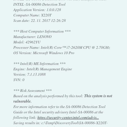
INTEL-SA-00086 Detection Tool
Application Version: 1.0.0.128
Computer Name: X220T
Scan date: 22. 11. 2017 12:26:28
*** Host Computer Information ***
Manufacturer: LENOVO
Model: 42962YU
Processor Name: Intel(R) Core™ i7-2620M CPU @ 2.70GHz
OS Version: Microsoft Windows 10 Pro
*** Intel(R) ME Information ***
Engine: Intel(R) Management Engine
Version: 7.1.13.1088
SVN: 0
*** Risk Assessment ***
Based on the analysis performed by this tool:
This system is not
vulnerable.
For more information refer to the SA-00086 Detection Tool
Guide or the Intel security advisory Intel-SA-00086 at the
following link:
https://security-center.intel.com/advis...
Saving results in: c:\Temp\DiscoveryTool\SA-00086-X220T-