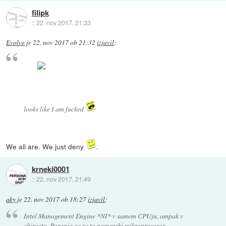
filipk
::
22. nov 2017, 21:33
Evolve
je
22. nov 2017 ob 21:32
izjavil
:
looks like I am fucked
We all are. We just deny
.
krneki0001
::
22. nov 2017, 21:49
aky
je
22. nov 2017 ob 18:27
izjavil
:
Intel Management Engine *NI* v samem CPUju, ampak v
chipsetu. Poganja ga za to namenski mikroprocesor.