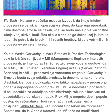
-
Ko smo v začetku meseca izvedeli
, da imajo Intelovi
Slo-Tech
procesorji še cel skrivni operacijski sistem, do katerega uporabnik
nima dostopa, smo le še čakali, kdaj se bodo našle prve varnostne
luknje v tej skrivni kodi. Res ni bilo treba dolgo čakati, saj je Intel ta
teden že potrdil, da je odkril
11 resnih hroščev
, ki so v več milijonih
procesorjev po celem svetu.
Ko sta Maxim Goryachy in Mark Ermolov iz Positive Technologies
odkrila kritično ranljivost v ME
(Management Engine) v Intelovih
procesorjih, je Intel opravil širšo revizijo svoje kode in ugotovil, da
so v ME, TXE (Trusted Execution Engine) in SPS (Server Platform
Services) hrošči, ki predstavljajo varnostna tveganja. Goryachy in
Ermolov bosta svoja odkritja predstavila decembra na konferenci
Blackhat, kjer bosta pokazala, kako lahko napadalec v procesorju
poganja nepodpisano kodo prek ME. ME je neodvisen podsistem,
ki se uporablja za oddaljeno administriranje računalnikov, vse od
posodabljanja do iskanja napak. Prek ME je mogoče dobiti popoln
dostop do računalnika. Tudi če je računalnik ugasnjen, a
priključen,
lahko ME teče
, ker uporablja poseben mikroprocesor.
Spomnimo, da je Google ugotovil, da ME teče na modificirani