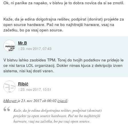
Ok, ni panike za napako, v bistvu je to dobra novica da si se zmotil.
Kaže, da je edina dolgotrajna rešitev, podpirat (donirat) projekte za
open source hardware. Pač ne bo najhitrejši harware, vsaj na
začetku, bo pa vsaj open source.
Mr.B
::
23. nov 2017, 07:43
V bistvu lahko zaobides TPM. Torej do tvojih podatkov ne pridejo le
ce nisi tarca LOL organizacij. Dokler nimas kjuca z dekripcijo izven
sistema, nisi kaj dosti varen.
Ribič
::
23. nov 2017, 10:51
bMozart
je
23. nov 2017 ob 00:02
izjavil
:
Kaže, da je edina dolgotrajna rešitev, podpirat (donirat)
projekte za open source hardware. Pač ne bo najhitrejši
harware, vsaj na začetku, bo pa vsaj open source.