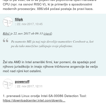
CPU (npr. na osnovi RISC-V), ki je primerljiv s sposobnostmi
modernih procesorjev. X86/x64 počasi postaja že pravi kaos.
filipk
::
22. nov 2017, 10:45
Ribič
je
22. nov 2017 ob 09:33
izjavil
:
Pa namesto ME-ja naj raje dovolijo namestitev Coreboot-a, kot
pa da tako množično zaklepajo svoje platforme.
Žal sta AMD in Intel ameriški firmi, kar pomeni, da spadajo pod
njihovo jurisdikcijo in imajo njihove tričrkovne angencije še večjo
moč nad njimi kot ostalimi.
poweroff
::
22. nov 2017, 12:11
1. preneseš Linux orodje Intel-SA-00086 Detection Tool:
https://downloadcenter.intel.com/downlo...