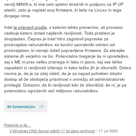
verziji MINIX-a, ki ima celo spletni strežnik in podporo za IP (
IP
), zato je napisal svoj firmware, ki teče na Linuxu in tega
stack
dvojega nima.
Intel
je pripravil orodje
, s katerim lahko preverimo, ali procesor
vsebuje katero izmed najdenih ranljivosti. Toda problem je
dvoplasten. Čeprav je Intel hitro zagotovil popravke za
proizvajalce računalnikov, so končni uporabniki odvisni od
proizvajalcev, ki morajo izdati popravljene firmware. Za starejše
sisteme jih verjetno ne bo. Potencialno tveganje še ni opredeljivo,
saj o ME ni prav veliko znanega in tako ni jasno, kaj vse lahko
napadalci iz ranljivosti iztisnejo in kako težko jih je izkoristiti. Dobra
novica je, da je za zdaj videti, da je za napad potreben lokalni
dostop ali že obstoječa prisotnost v omrežju ali administratorski
privilegiji. Dokazov, da bi ranljivosti kdo že izkoriščal, še ni, je pa
potencialno ogroženih več milijonov računalnikov.
48 komentarjev
Preberite si še…
V Windows DNS Server odkrili 17 let staro ranljivost
::
17. jul 2020