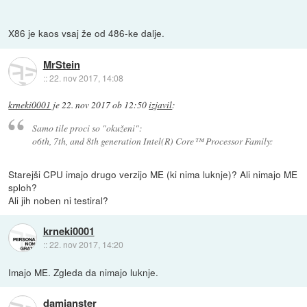
X86 je kaos vsaj že od 486-ke dalje.
MrStein
::
22. nov 2017, 14:08
krneki0001
je
22. nov 2017 ob 12:50
izjavil
:
Samo tile proci so "okuženi":
o6th, 7th, and 8th generation Intel(R) Core™ Processor Family:
Starejši CPU imajo drugo verzijo ME (ki nima luknje)? Ali nimajo ME
sploh?
Ali jih noben ni testiral?
krneki0001
::
22. nov 2017, 14:20
Imajo ME. Zgleda da nimajo luknje.
damjanster