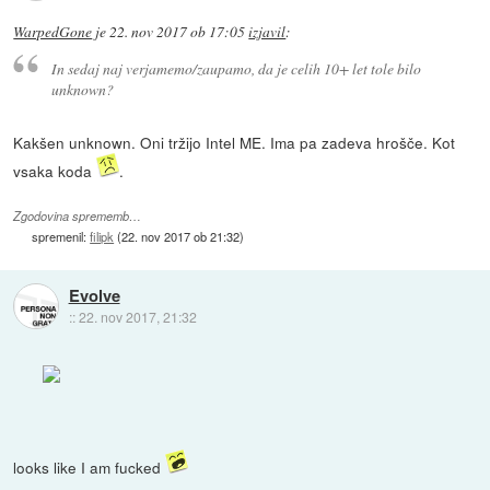
WarpedGone
je
22. nov 2017 ob 17:05
izjavil
:
In sedaj naj verjamemo/zaupamo, da je celih 10+ let tole bilo
unknown?
Kakšen unknown. Oni tržijo Intel ME. Ima pa zadeva hrošče. Kot
vsaka koda
.
Zgodovina sprememb…
spremenil:
filipk
(
22. nov 2017 ob 21:32
)
Evolve
::
22. nov 2017, 21:32
looks like I am fucked