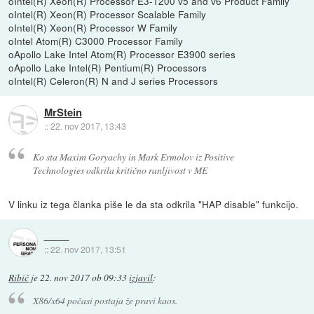
oIntel(R) Xeon(R) Processor E3-1200 v5 and v6 Product Family
oIntel(R) Xeon(R) Processor Scalable Family
oIntel(R) Xeon(R) Processor W Family
oIntel Atom(R) C3000 Processor Family
oApollo Lake Intel Atom(R) Processor E3900 series
oApollo Lake Intel(R) Pentium(R) Processors
oIntel(R) Celeron(R) N and J series Processors
MrStein
::
22. nov 2017, 13:43
Ko sta Maxim Goryachy in Mark Ermolov iz Positive
Technologies odkrila kritično ranljivost v ME
V linku iz tega članka piše le da sta odkrila "HAP disable" funkcijo.
::
22. nov 2017, 13:51
Ribič
je
22. nov 2017 ob 09:33
izjavil
:
X86/x64 počasi postaja že pravi kaos.