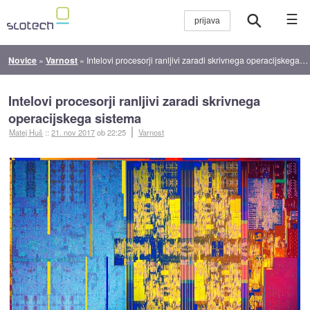
☰
Novice
»
Varnost
»
Intelovi procesorji ranljivi zaradi skrivnega operacijskega sistema
Intelovi procesorji ranljivi zaradi skrivnega
operacijskega sistema
Matej Huš
::
21. nov 2017
ob 22:25
Varnost