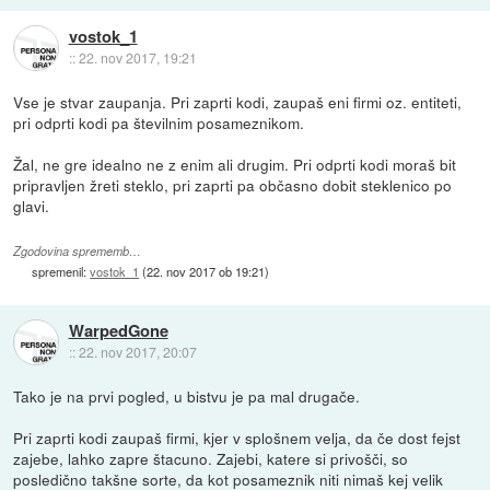
vostok_1
::
22. nov 2017, 19:21
Vse je stvar zaupanja. Pri zaprti kodi, zaupaš eni firmi oz. entiteti,
pri odprti kodi pa številnim posameznikom.
Žal, ne gre idealno ne z enim ali drugim. Pri odprti kodi moraš bit
pripravljen žreti steklo, pri zaprti pa občasno dobit steklenico po
glavi.
Zgodovina sprememb…
spremenil:
vostok_1
(
22. nov 2017 ob 19:21
)
WarpedGone
::
22. nov 2017, 20:07
Tako je na prvi pogled, u bistvu je pa mal drugače.
Pri zaprti kodi zaupaš firmi, kjer v splošnem velja, da če dost fejst
zajebe, lahko zapre štacuno. Zajebi, katere si privošči, so
posledično takšne sorte, da kot posameznik niti nimaš kej velik