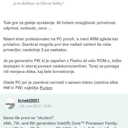
je to ekskluziv za Silicon Valley?
Tule gre za globje vprašanje. Ali hočem zmogljivost, priročnost,
odprtost, svobodo, ceno ...
Nisem sicer profesionalec na PC procih, a meni ARM zgleda kar
privlačno. Zaenkrat mogoče prvi dve našteti zahtevi še nista
primerljivi, naslednje 3 pa vsekakor.
Je pa generalno FW, ki je zapečen v Flashu ali celo ROM-u, težko
dostopen in skoraj povsem nedokomunentiran. Torej ne pomaga
niti menjava diska, kaj šele formatiranje.
Glede PC-jev je zaenkrat varnosti v samem bistvu (celotna slika:
HW in FW) najbližje
Purism
.
krneki0001
::
22. nov 2017, 12:50
Samo tile proci so "okuženi":
o6th, 7th, and 8th generation Intel(R) Core™ Processor Family: