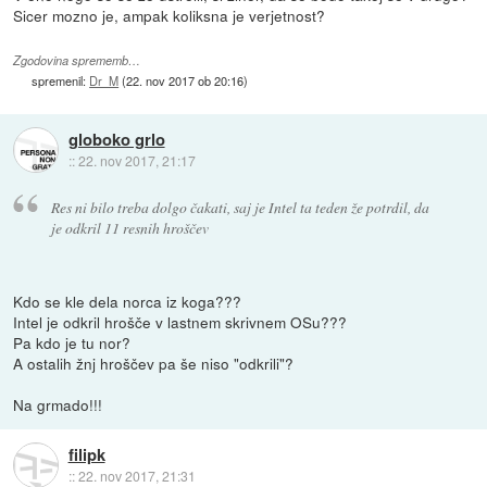
Sicer mozno je, ampak koliksna je verjetnost?
Zgodovina sprememb…
spremenil:
Dr_M
(
22. nov 2017 ob 20:16
)
globoko grlo
::
22. nov 2017, 21:17
Res ni bilo treba dolgo čakati, saj je Intel ta teden že potrdil, da
je odkril 11 resnih hroščev
Kdo se kle dela norca iz koga???
Intel je odkril hrošče v lastnem skrivnem OSu???
Pa kdo je tu nor?
A ostalih žnj hroščev pa še niso "odkrili"?
Na grmado!!!
filipk
::
22. nov 2017, 21:31