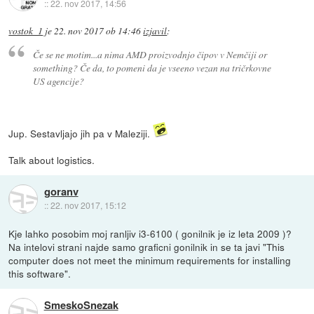
::
22. nov 2017, 14:56
vostok_1
je
22. nov 2017 ob 14:46
izjavil
:
Če se ne motim...a nima AMD proizvodnjo čipov v Nemčiji or
something? Če da, to pomeni da je vseeno vezan na tričrkovne
US agencije?
Jup. Sestavljajo jih pa v Maleziji.
Talk about logistics.
goranv
::
22. nov 2017, 15:12
Kje lahko posobim moj ranljiv i3-6100 ( gonilnik je iz leta 2009 )?
Na intelovi strani najde samo graficni gonilnik in se ta javi "This
computer does not meet the minimum requirements for installing
this software".
SmeskoSnezak