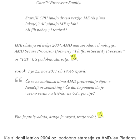
Core™ Processor Family:
Starejši CPU imajo drugo verzijo ME (ki nima
luknje)? Ali nimajo ME sploh?
Ali jih noben ni testiral?
IME obstaja od nekje 2004. AMD ima sorodno tehnologijo:
AMD Secure Processor (formerly “Platform Security Processor”
or “PSP”). S podobno starostjo
.
vostok_1
je
22. nov 2017 ob 14:46
izjavil
:
Če se ne motim...a nima AMD proizvodnjo čipov v
Nemčiji or something? Če da, to pomeni da je
vseeno vezan na tričrkovne US agencije?
Eno je proizvodnja, drugo je razvoj, tretje sedež
.
Kje si dobil letnico 2004 oz. podobno starostjo za AMD-jev Platform