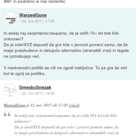
AMT in podobno si mal raziscite)
WarpedGone
::
22. nov 2017, 17:05
In sedaj naj verjamemo/zaupamo, da je celih 10+ let tole bilo
unknown?
Da je intel/XYZ dopustil da gre tole v javnost pomeni samo, da že
imajo preizkušeno in delujočo alternativo (stranskih vrat) in tegale
ne potrebujejo več.
V mednarodni politiki se nič ne zgodi naključno. Tu pa gre še več
kot le zgolj za politiko.
SmeskoSnezak
::
22. nov 2017, 18:06
WarpedGone
je
22. nov 2017 ob 17:05
izjavil
:
In sedaj naj verjamemo/zaupamo, da je celih 10+ let tole bilo
unknown?
Da je intel/XYZ dopustil da gre tole v javnost pomeni samo, da
že imajo preizkušeno in delujočo alternativo (stranskih vrat) in