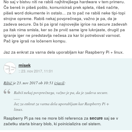
No saj v bistvu niti ne rabiš najhitrejšega hardware v tem primeru.
Če bereš in pišeš pošto, komuniciraš prek spleta, rišeš načrte,
pišeš word dokumente in ostalo... za to pač ne rabiš neke tipi-topi
strojne opreme. Rabiš nekaj povprečnega, važno je pa, da je
zadeva secure. Da bi pa igral najnovejše igrice na secure zadevah
pa itak nima smisla, ker so že prvič same igre luknjaste, drugič pa
igranje iger ne predstavlja nečesa za kar bi potreboval varnost.
Pač igre igraš na ločenem kompu.
Jaz za enkrat za varna dela uporabljam kar Raspberry Pi + linux.
misek
::
23. nov 2017, 11:01
Ribič
je
23. nov 2017 ob 10:51
izjavil
:
Rabiš nekaj povprečnega, važno je pa, da je zadeva secure.
.......
Jaz za enkrat za varna dela uporabljam kar Raspberry Pi +
linux.
Raspberry Pi pa res ne more biti referenca za
saj se v
secure
začetku starta binary blob, ki poinicializira cel sistem.