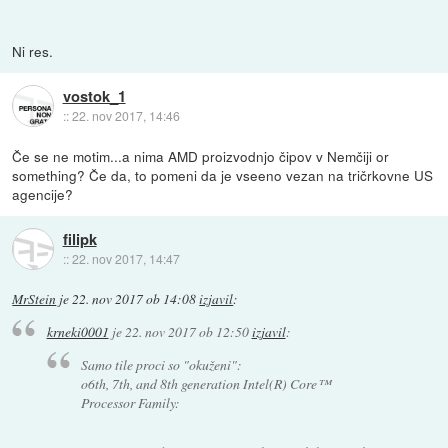
Ni res.
vostok_1
::
22. nov 2017, 14:46
Če se ne motim...a nima AMD proizvodnjo čipov v Nemčiji or
something? Če da, to pomeni da je vseeno vezan na tričrkovne US
agencije?
filipk
::
22. nov 2017, 14:47
MrStein
je
22. nov 2017 ob 14:08
izjavil
:
krneki0001
je
22. nov 2017 ob 12:50
izjavil
:
Samo tile proci so "okuženi":
o6th, 7th, and 8th generation Intel(R) Core™
Processor Family: