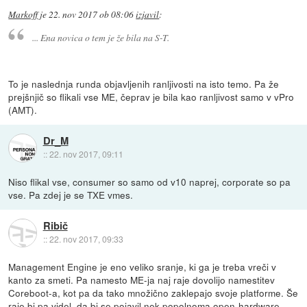
Markoff
je
22. nov 2017 ob 08:06
izjavil
:
... Ena novica o tem je že bila na S-T.
To je naslednja runda objavljenih ranljivosti na isto temo. Pa že
prejšnjič so flikali vse ME, čeprav je bila kao ranljivost samo v vPro
(AMT).
Dr_M
::
22. nov 2017, 09:11
Niso flikal vse, consumer so samo od v10 naprej, corporate so pa
vse. Pa zdej je se TXE vmes.
Ribič
::
22. nov 2017, 09:33
Management Engine je eno veliko sranje, ki ga je treba vreči v
kanto za smeti. Pa namesto ME-ja naj raje dovolijo namestitev
Coreboot-a, kot pa da tako množično zaklepajo svoje platforme. Še
raje bi pa videl, da bi se pojavil nek popolnoma open-hardware