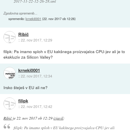
2017-11-22-12-26-28.xml
Zgodovina sprememb…
spremenilo:
krneki0001
(
22. nov 2017 ob 12:26
)
Ribič
::
22. nov 2017, 12:29
filipk: Pa imamo sploh v EU kakšnega proizvajalca CPU-jev ali je to
ekskluziv za Silicon Valley?
krneki0001
::
22. nov 2017, 12:34
Irsko šteješ v EU ali ne?
filipk
::
22. nov 2017, 12:42
Ribič
je
22. nov 2017 ob 12:29
izjavil
:
filipk: Pa imamo sploh v EU kakšnega proizvajalca CPU-jev ali