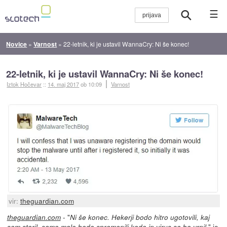
☰
Novice
»
Varnost
»
22-letnik, ki je ustavil WannaCry: Ni še konec!
22-letnik, ki je ustavil WannaCry: Ni še konec!
Iztok Hočevar
::
14. maj 2017
ob 10:09
Varnost
vir:
theguardian.com
- "
theguardian.com
Ni še konec. Hekerji bodo hitro ugotovili, kaj
," je
sem storil, samo malo bodo spremenili kodo in virus se bo vrnil