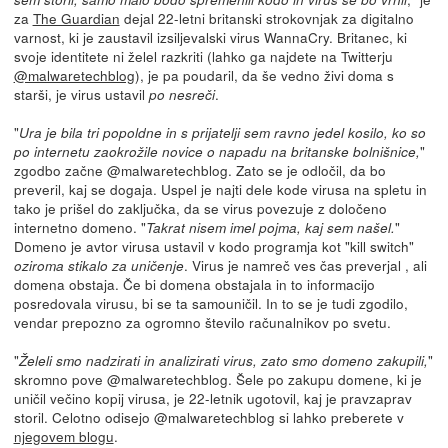
za
The Guardian
dejal 22-letni britanski strokovnjak za digitalno
varnost, ki je zaustavil izsiljevalski virus WannaCry. Britanec, ki
svoje identitete ni želel razkriti (lahko ga najdete na Twitterju
@malwaretechblog
), je pa poudaril, da še vedno živi doma s
starši, je virus ustavil
.
po nesreči
"
Ura je bila tri popoldne in s prijatelji sem ravno jedel kosilo, ko so
"
po internetu zaokrožile novice o napadu na britanske bolnišnice,
zgodbo začne @malwaretechblog. Zato se je odločil, da bo
preveril, kaj se dogaja. Uspel je najti dele kode virusa na spletu in
tako je prišel do zaključka, da se virus povezuje z določeno
internetno domeno. "
"
Takrat nisem imel pojma, kaj sem našel.
Domeno je avtor virusa ustavil v kodo programja kot "kill switch"
. Virus je namreč ves čas preverjal , ali
oziroma stikalo za uničenje
domena obstaja. Če bi domena obstajala in to informacijo
posredovala virusu, bi se ta samouničil. In to se je tudi zgodilo,
vendar prepozno za ogromno število računalnikov po svetu.
"
"
Želeli smo nadzirati in analizirati virus, zato smo domeno zakupili,
skromno pove @malwaretechblog. Šele po zakupu domene, ki je
uničil večino kopij virusa, je 22-letnik ugotovil, kaj je pravzaprav
storil. Celotno odisejo @malwaretechblog si lahko preberete v
njegovem blogu
.