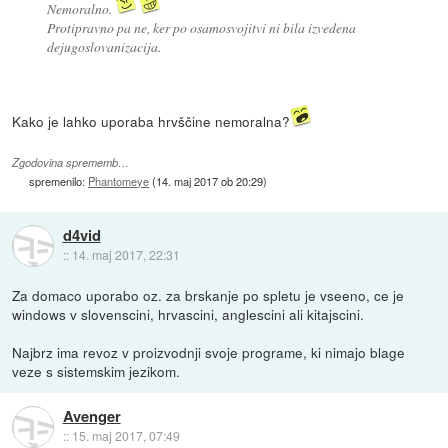
Nemoralno.
Protipravno pa ne, ker po osamosvojitvi ni bila izvedena
dejugoslovanizacija.
Kako je lahko uporaba hrvščine nemoralna?
Zgodovina sprememb…
spremenilo:
Phantomeye
(
14. maj 2017 ob 20:29
)
d4vid
::
14. maj 2017, 22:31
Za domaco uporabo oz. za brskanje po spletu je vseeno, ce je
windows v slovenscini, hrvascini, anglescini ali kitajscini.
Najbrz ima revoz v proizvodnji svoje programe, ki nimajo blage
veze s sistemskim jezikom.
Avenger
::
15. maj 2017, 07:49