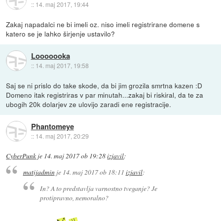
::
14. maj 2017, 19:44
Zakaj napadalci ne bi imeli oz. niso imeli registrirane domene s
katero se je lahko širjenje ustavilo?
Looooooka
::
14. maj 2017, 19:58
Saj se ni prislo do take skode, da bi jim grozila smrtna kazen :D
Domeno itak registriras v par minutah...zakaj bi riskiral, da te za
ubogih 20k dolarjev ze ulovijo zaradi ene registracije.
Phantomeye
::
14. maj 2017, 20:29
CyberPunk
je
14. maj 2017 ob 19:28
izjavil
:
matijadmin
je
14. maj 2017 ob 18:11
izjavil
:
In? A to predstavlja varnostno tveganje? Je
protipravno, nemoralno?