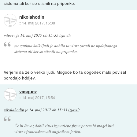
sistema ali ker so stisnili na priponko.
nikolahodin
::
14. maj 2017, 15:38
mtosev
je
14. maj 2017 ob 15:35
izjavil
:
me zanima kolk ljudi je dobilo ta virus zaradi ne updajtanega
sistema ali ker so stisnili na priponko.
Verjemi da zelo veliko ljudi. Mogoče bo ta dogodek malo povišal
porodajo hddjev.
vasquez
::
14. maj 2017, 15:54
nikolahodin
je
14. maj 2017 ob 15:33
izjavil
:
Če bi Revoz dobil virus iz matične firme potem bi mogel biti
virus v francoskem ali angleškem jeziku.