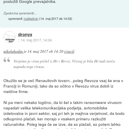
poslužili Google prevajalnika.
Zgodovina sprememb…
spremenil:
matijadmin
(
14. maj 2017 ob 14:33
)
dronyx
::
14. maj 2017, 14:34
nikolahodin
je
14. maj 2017 ob 14:20
izjavil
:
Verjetno je virus prišel iz Hr v Revoz. Včeraj je bila Hr tudi tarča
napada tega virusa.
Okužilo se je več Renaultovih tovarn...poleg Revoza vsaj še ena v
Franciji in Romuniji, tako da so očitno v Revozu virus dobili iz
matične firme.
Ni pa meni nekako logično, da bi šel s takim ransomware virusom
napadati velika telekomunikacijska podjetja, avtomobilske
izdelovalce in javni sektor, saj pri teh je majhna verjetnost, da bodo
odkupnino plačali, ker morajo v vsakem primeru razkužiti
računalnike. Poleg tega če se izve, da so plačali, so potem lahko