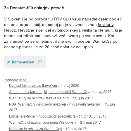
Za Renault 300 dolarjev preveč
V Sloveniji je
po poročanju RTV SLO
virus napadel osem podjetij
oziroma organizacij, do sedaj pa je v javnosti znan
le vdor v
Revoz
. Revoz je sicer del avtomobilskega velikana Renault, ki je
danes zaradi virusa zaustavil več tovarn po vsem svetu. Kot
zanimivost pa še omenimo, da je svojim očetom WannaCry po
ocenah prinesel le za 20 tisoč dolarjev odkupnin.
81 komentarjev
Preberite si še…
Dvajset let po virusu ILoveYou
::
4. maj 2020
Aretiran raziskovalec, ki je onesposobil WannaCry
::
4. avg 2017
WannaCry še ni mrtev, težave v Hondi
::
22. jun 2017
NSA: WannaCry delo severnokorejskih državnih hekerjev
::
15. jun
2017
Lanski električni mrk povzročil specializiran črv
::
13. jun 2017
WannaCry okuževal večinoma Windows 7
::
21. maj 2017
Našla se je rešitev za WannaCry!
::
19. maj 2017