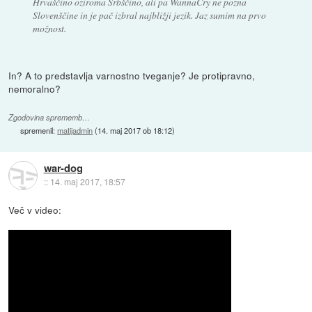
Hrvaščino oziroma Srbščino, ali pa WannaCry ne pozna
Slovenščine in je pač izbral najbližji jezik. Jaz sumim na prvo
možnost.
In? A to predstavlja varnostno tveganje? Je protipravno,
nemoralno?
Zgodovina sprememb…
spremenil:
matijadmin
(
14. maj 2017 ob 18:12
)
war-dog
::
14. maj 2017, 18:57
Več v video: