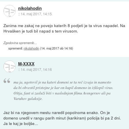
nikolahodin
::
14. maj 2017, 14:15
Zanima me zakaj ne povejo katerih 8 podjeti je ta virus napadel. Na
Hrvašken je tudi bil napad s tem virusom.
Zgodovina sprememb…
spremenil:
nikolahodin
(
14. maj 2017 ob 14:16
)
M-XXXX
::
14. maj 2017, 14:16
ma ja, ugotovil je na kateri domeni se ta reč izvaja in namesto
da bi obvestil pristojne je kar on kupil domeno in izklopil virus.
Oštja, fant si zasluži biti v naslednjem filmu Avengersov ali pa
Varuhov galaksije.
Jaz bi na njegovem mestu naredil popolnoma enako. On je
domeno uredil v rangu parih minut (karikiram) policija bi pa 2 dni.
Ja le kaj je boljše...