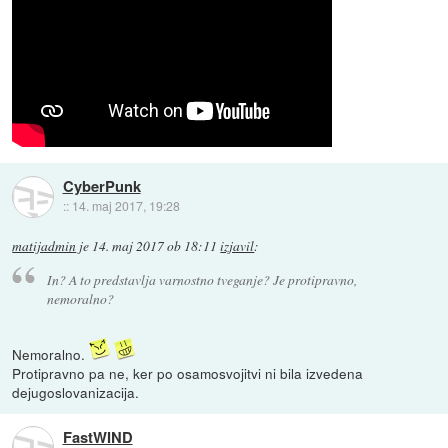
CyberPunk
::
14. maj 2017, 19:28
matijadmin
je
14. maj 2017 ob 18:11
izjavil
:
In? A to predstavlja varnostno tveganje? Je protipravno,
nemoralno?
Nemoralno.
Protipravno pa ne, ker po osamosvojitvi ni bila izvedena
dejugoslovanizacija.
FastWIND