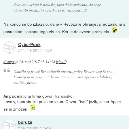
delavce uvažajo iz hrvaške, tako da je smiselno, da se je
obvestilo prikazalo v jeziku, ki ga razumejo. :D
Na koncu se bo izkazalo, da je v Revozu le ohranjevalnik zaslona s
posnetkom zaslona tega virusa. Ker je delavcem prekipelo.
CyberPunk
::
14. maj 2017, 14:53
dronyx
je
14. maj 2017 ob 14:34
izjavil
:
Okužilo se je več Renaultovih tovarn...poleg Revoza vsaj še ena v
Franciji in Romuniji, tako da so očitno v Revozu virus dobili iz
matične firme.
Ampak maticna firma govori francosko.
Lovely, uporabniku prijazen virus. Govori "tvoj" jezik, cesar Apple
se ni zmozen.
borutzi
::
14. maj 2017, 14:57