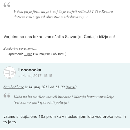
V čem pa je fora, da je (vsaj če je verjeti režimski TV) v Revozu
dotični virus izpisal obvestilo v srbohrvaščini?
Verjetno so nas tokrat zamešali s Slavonijo. Čedalje bližje so!
Zgodovina sprememb…
spremenil:
Jupito
(
14. maj 2017 ob 15:10
)
Looooooka
::
14. maj 2017, 15:15
SambaShare
je
14. maj 2017 ob 15:09
izjavil
:
Kako pa bo storilec vnovčil bitcoine? Morajo borze transakcije
(bitcoin -> fiat) sporočati policiji?
vzame si cajt...ene 10x premixa v naslednjem letu vse preko tora in
to je to.