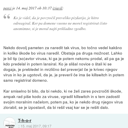
perci
je
14. maj 2017 ob 10:37
izjavil
:
Ko je videl, da je povzročil preveliko pizdarijo, je hitro
odreagiral. Ker pa domene vseeno ne moreš registrirat čisto
anomimno, si je moral najti prikladno zgodbo.
Nekdo dovolj pameten za naredit tak virus, bo točno vedel kakšno
in koliko škode bo virus naredil. Obstaja pa druga možnost. Lahko
je bil tip (so)avtor virusa, ki ga je potem nekomu prodal, ali pa ga je
kdo predelal in potem lansiral. Ko je slišal novice o štali ki se
dogaja, je prebledel in mrzlično šel preverjat če je krivec njegov
virus in ko je ugotovil, da je, je preveril če ima še killswitch in potem
samo registriral domeno.
Kar smiselno bi bilo, da bi nekdo, ki ne želi zares povzročiti škode,
ampak rad piše kodo za viruse, vgradil killswitch in s tem zadostil
svojim moralnim načelom, potem pa, ko je nekdo drug njegov virus
zlorabil, se je izpostavil, da bi rešil vsaj kar se je rešiti dalo.
T-h-o-r
::
15. maj 2017, 09:17