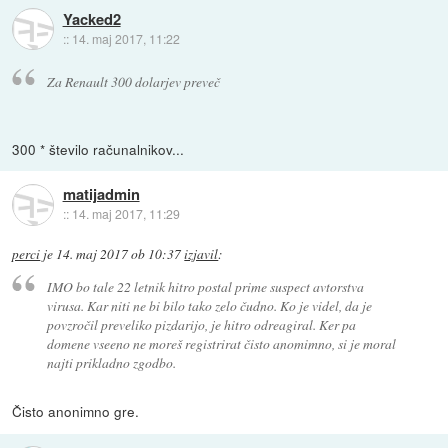
Yacked2
::
14. maj 2017, 11:22
Za Renault 300 dolarjev preveč
300 * število računalnikov...
matijadmin
::
14. maj 2017, 11:29
perci
je
14. maj 2017 ob 10:37
izjavil
:
IMO bo tale 22 letnik hitro postal prime suspect avtorstva
virusa. Kar niti ne bi bilo tako zelo čudno. Ko je videl, da je
povzročil preveliko pizdarijo, je hitro odreagiral. Ker pa
domene vseeno ne moreš registrirat čisto anomimno, si je moral
najti prikladno zgodbo.
Čisto anonimno gre.