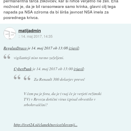
permanentna tarča zlikovcev, kar si nihče verjetno ne želi. Ena
možnost je, da je bil ransomware samo krinka, glavni cilj tega
napada pa NSA oziroma da bi širša javnost NSA imela za
posrednega krivca.
matijadmin
::
14. maj 2017, 14:35
RegulusDraco
je
14. maj 2017 ob 13:08
izjavil
:
vigilanteji niso ravno zaželjeni.
CyberPunk
je
14. maj 2017 ob 13:00
izjavil
:
Za Renault 300 dolarjev preveč
V čem pa je fora, da je (vsaj če je verjeti režimski
TV) v Revozu dotični virus izpisal obvestilo v
srbohrvaščini?
http://svet24.si/clanek/novice/slovenij...