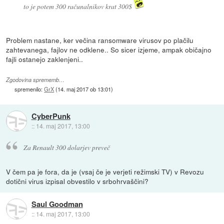
to je potem 300 računalnikov krat 300$
Problem nastane, ker večina ransomware virusov po plačilu
zahtevanega, fajlov ne odklene.. So sicer izjeme, ampak običajno
fajli ostanejo zaklenjeni..
Zgodovina sprememb…
spremenilo:
GrX
(
14. maj 2017 ob 13:01
)
CyberPunk
::
14. maj 2017, 13:00
Za Renault 300 dolarjev preveč
V čem pa je fora, da je (vsaj če je verjeti režimski TV) v Revozu
dotični virus izpisal obvestilo v srbohrvaščini?
Saul Goodman
::
14. maj 2017, 13:00