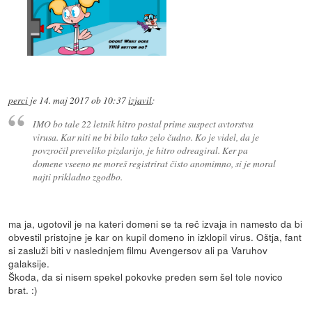
perci
je
14. maj 2017 ob 10:37
izjavil
:
IMO bo tale 22 letnik hitro postal prime suspect avtorstva
virusa. Kar niti ne bi bilo tako zelo čudno. Ko je videl, da je
povzročil preveliko pizdarijo, je hitro odreagiral. Ker pa
domene vseeno ne moreš registrirat čisto anomimno, si je moral
najti prikladno zgodbo.
ma ja, ugotovil je na kateri domeni se ta reč izvaja in namesto da bi
obvestil pristojne je kar on kupil domeno in izklopil virus. Oštja, fant
si zasluži biti v naslednjem filmu Avengersov ali pa Varuhov
galaksije.
Škoda, da si nisem spekel pokovke preden sem šel tole novico
brat. :)