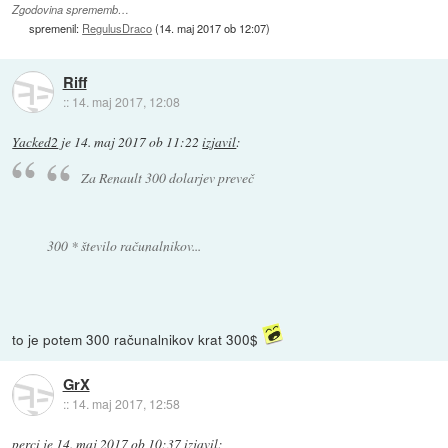
Zgodovina sprememb…
spremenil:
RegulusDraco
(
14. maj 2017 ob 12:07
)
Riff
::
14. maj 2017, 12:08
Yacked2
je
14. maj 2017 ob 11:22
izjavil
:
Za Renault 300 dolarjev preveč
300 * število računalnikov...
to je potem 300 računalnikov krat 300$
GrX
::
14. maj 2017, 12:58
perci
je
14. maj 2017 ob 10:37
izjavil
: