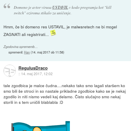
Domeno je avtor virusa
USTAVIL
v kodo programja kot "kill
switch" oziroma stikalo za uničenje.
Hmm, če bi domeno res USTAVIL, je malwaretech ne bi mogel
ZAGNATI ali registrirati...
Zgodovina sprememb…
spremenil:
Han
(
14. maj 2017 ob 11:58
)
RegulusDraco
::
14. maj 2017, 12:02
tale zgodbica je malce čudna....nekako tako smo lagali staršem ko
smo bili še otroci in so nastale prikladne zgodbice kako se je nekaj
zgodilo in niti nismo vedeli kaj delamo. Čisto slučajno smo nekaj
storili in s tem uničili blablabla :D