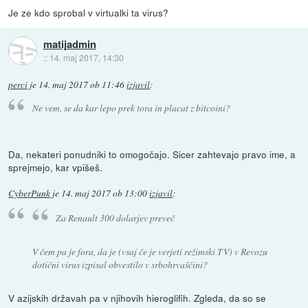
Je ze kdo sprobal v virtualki ta virus?
matijadmin
::
14. maj 2017, 14:30
perci
je
14. maj 2017 ob 11:46
izjavil
:
Ne vem, se da kar lepo prek tora in placat z bitcoini?
Da, nekateri ponudniki to omogočajo. Sicer zahtevajo pravo ime, a
sprejmejo, kar vpišeš.
CyberPunk
je
14. maj 2017 ob 13:00
izjavil
:
Za Renault 300 dolarjev preveč
V čem pa je fora, da je (vsaj če je verjeti režimski TV) v Revozu
dotični virus izpisal obvestilo v srbohrvaščini?
V azijskih državah pa v njihovih hieroglifih. Zgleda, da so se