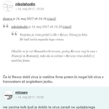
nikolahodin
::
14. maj 2017, 15:33
dronyx
je
14. maj 2017 ob 14:34
izjavil
:
nikolahodin
je
14. maj 2017 ob 14:20
izjavil
:
Verjetno je virus prišel iz Hr v Revoz. Včeraj je bila
Hr tudi tarča napada tega virusa.
Okužilo se je več Renaultovih tovarn...poleg Revoza vsaj še ena v
Franciji in Romuniji, tako da so očitno v Revozu virus dobili iz
matične firme.
Če bi Revoz dobil virus iz matične firme potem bi mogel biti virus v
francoskem ali angleškem jeziku.
mtosev
::
14. maj 2017, 15:35
me zanima kolk ljudi je dobilo ta virus zaradi ne updajtanega