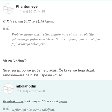
Phantomeye
::
14. maj 2017, 14:18
GrX
je
14. maj 2017 ob 12:58
izjavil
:
Problem nastane, ker večina ransomware virusov po plačilu
zahtevanega, fajlov ne odklene.. So sicer izjeme, ampak običajno
fajli ostanejo zaklenjeni..
Vir za 'večina'?
Sicer pa ja, boljše je, če ne plačaš. Če bi vsi se tega držal,
randsomware ne bi bili uspešni kot so.
nikolahodin
::
14. maj 2017, 14:20
RegulusDraco
je
14. maj 2017 ob 13:08
izjavil
:
vigilanteji niso ravno zaželjeni.