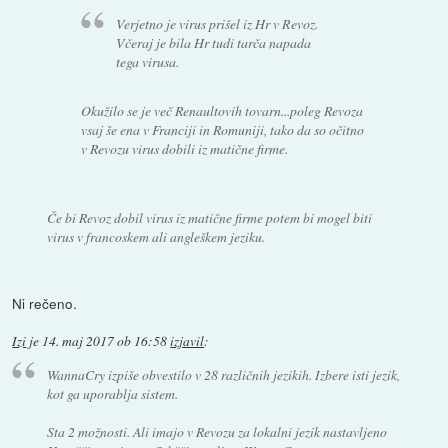
Verjetno je virus prišel iz Hr v Revoz.
Včeraj je bila Hr tudi tarča napada
tega virusa.
Okužilo se je več Renaultovih tovarn...poleg Revoza
vsaj še ena v Franciji in Romuniji, tako da so očitno
v Revozu virus dobili iz matične firme.
Če bi Revoz dobil virus iz matične firme potem bi mogel biti
virus v francoskem ali angleškem jeziku.
Ni rečeno.
Izi
je
14. maj 2017 ob 16:58
izjavil
:
WannaCry izpiše obvestilo v 28 različnih jezikih. Izbere isti jezik,
kot ga uporablja sistem.
Sta 2 možnosti. Ali imajo v Revozu za lokalni jezik nastavljeno