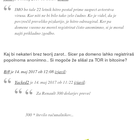
IMO bo tale 22 letnik hitro postal prime suspect avtorstva
virusa. Kar niti ne bi bilo tako zelo čudno. Ko je videl, da je
povzročil preveliko pizdarijo, je hitro odreagiral. Ker pa
domene vseeno ne moreš registrirat čisto anomimno, si je moral
najti prikladno zgodbo.
Kaj bi nekateri brez teorij zarot.. Sicer pa domeno lahko registriraš
popolnoma anonimno.. Si mogoče že slišal za TOR in bitcoine?
Riff
je
14. maj 2017 ob 12:08
izjavil
:
Yacked2
je
14. maj 2017 ob 11:22
izjavil
:
Za Renault 300 dolarjev preveč
300 * število računalnikov...