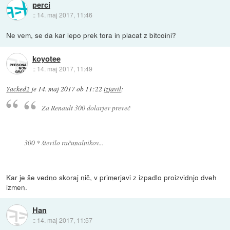
perci
::
14. maj 2017, 11:46
Ne vem, se da kar lepo prek tora in placat z bitcoini?
koyotee
::
14. maj 2017, 11:49
Yacked2
je
14. maj 2017 ob 11:22
izjavil
:
Za Renault 300 dolarjev preveč
300 * število računalnikov...
Kar je še vedno skoraj nič, v primerjavi z izpadlo proizvidnjo dveh
izmen.
Han
::
14. maj 2017, 11:57