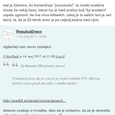
mal je žalostno, ko komentirajo "poznavalci". ta model analizira
viruse že nekaj časa, tokrat mu je med analizo bolj "by accident"
uspelo ugotovit, da ima virus killswitch. zakaj je ta switch tam je več
teorij, ta, da je 22-letnik avtor je pa najbolj bedna med njimi.
RegulusDraco
::
14. maj 2017, 13:08
vigilanteji niso ravno zaželjeni.
CyberPunk
je
14. maj 2017 ob 13:00
izjavil
:
Za Renault 300 dolarjev preveč
V čem pa je fora, da je (vsaj če je verjeti režimski TV) v Revozu
dotični virus izpisal obvestilo v srbohrvaščini?
http://svet24.si/clanek/novice/slovenij...
delavce uvažajo iz hrvaške, tako da je smiselno, da se je obvestilo
prikazalo v jeziku, ki ga razumejo. :D