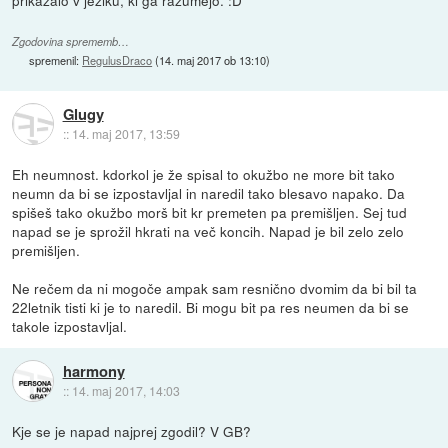
Zgodovina sprememb…
spremenil:
RegulusDraco
(
14. maj 2017 ob 13:10
)
Glugy
::
14. maj 2017, 13:59
Eh neumnost. kdorkol je že spisal to okužbo ne more bit tako
neumn da bi se izpostavljal in naredil tako blesavo napako. Da
spišeš tako okužbo morš bit kr premeten pa premišljen. Sej tud
napad se je sprožil hkrati na več koncih. Napad je bil zelo zelo
premišljen.
Ne rečem da ni mogoče ampak sam resnično dvomim da bi bil ta
22letnik tisti ki je to naredil. Bi mogu bit pa res neumen da bi se
takole izpostavljal.
harmony
::
14. maj 2017, 14:03
Kje se je napad najprej zgodil? V GB?