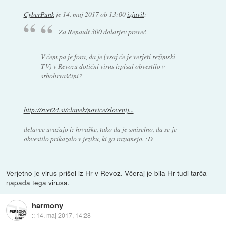
CyberPunk
je
14. maj 2017 ob 13:00
izjavil
:
Za Renault 300 dolarjev preveč
V čem pa je fora, da je (vsaj če je verjeti režimski
TV) v Revozu dotični virus izpisal obvestilo v
srbohrvaščini?
http://svet24.si/clanek/novice/slovenij...
delavce uvažajo iz hrvaške, tako da je smiselno, da se je
obvestilo prikazalo v jeziku, ki ga razumejo. :D
Verjetno je virus prišel iz Hr v Revoz. Včeraj je bila Hr tudi tarča
napada tega virusa.
harmony
::
14. maj 2017, 14:28