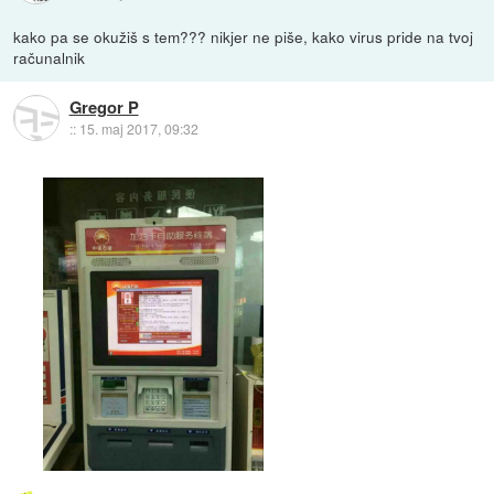
kako pa se okužiš s tem??? nikjer ne piše, kako virus pride na tvoj
računalnik
Gregor P
::
15. maj 2017, 09:32