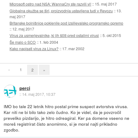
Microsoft ostro nad NSA: WannaCry ste razvili vi!
::
15. maj 2017
Globalna okužba se širi, proizvodnja ustavljena tudi v Revozu
::
13.
maj 2017
Britanske bolnišnice poklenile pod izsiljevalsko programsko opremo
::
12. maj 2017
Virus za usmerjevalnike, ki jih ščiti pred ostalimi virusi
::
5. okt 2015
Še malo o SCO
::
1. feb 2004
Kako napisati virus za Linux?
::
17. mar 2002
«
1
2
»
perci
::
14. maj 2017, 10:37
IMO bo tale 22 letnik hitro postal prime suspect avtorstva virusa.
Kar niti ne bi bilo tako zelo čudno. Ko je videl, da je povzročil
preveliko pizdarijo, je hitro odreagiral. Ker pa domene vseeno ne
moreš registrirat čisto anomimno, si je moral najti prikladno
zgodbo.