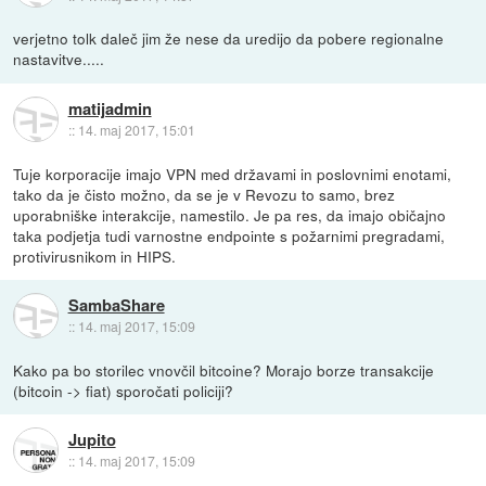
verjetno tolk daleč jim že nese da uredijo da pobere regionalne
nastavitve.....
matijadmin
::
14. maj 2017, 15:01
Tuje korporacije imajo VPN med državami in poslovnimi enotami,
tako da je čisto možno, da se je v Revozu to samo, brez
uporabniške interakcije, namestilo. Je pa res, da imajo običajno
taka podjetja tudi varnostne endpointe s požarnimi pregradami,
protivirusnikom in HIPS.
SambaShare
::
14. maj 2017, 15:09
Kako pa bo storilec vnovčil bitcoine? Morajo borze transakcije
(bitcoin -> fiat) sporočati policiji?
Jupito
::
14. maj 2017, 15:09