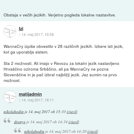
Obstaja v večih jezikih. Verjetno pogleda lokalne nastavitve.
Izi
::
14. maj 2017, 16:58
WannaCry izpiše obvestilo v 28 različnih jezikih. Izbere isti jezik,
kot ga uporablja sistem.
Sta 2 možnosti. Ali imajo v Revozu za lokalni jezik nastavljeno
Hrvaščino oziroma Srbščino, ali pa WannaCry ne pozna
Slovenščine in je pač izbral najbližji jezik. Jaz sumim na prvo
možnost.
matijadmin
::
14. maj 2017, 18:11
nikolahodin
je
14. maj 2017 ob 15:33
izjavil
:
dronyx
je
14. maj 2017 ob 14:34
izjavil
:
nikolahodin
je
14. maj 2017 ob 14:20
izjavil
: