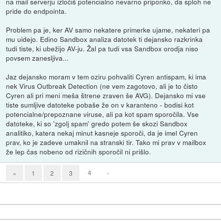
na mail serverju izločiš potencialno nevarno priponko, da sploh ne
pride do endpointa.
Problem pa je, ker AV samo nekatere primerke ujame, nekateri pa
mu uidejo. Edino Sandbox analiza datotek ti dejansko razkrinka
tudi tiste, ki ubežijo AV-ju. Žal pa tudi vsa Sandbox orodja niso
povsem zanesljiva...
Jaz dejansko moram v tem oziru pohvaliti Cyren antispam, ki ima
nek Virus Outbreak Detection (ne vem zagotovo, ali je to čisto
Cyren ali pri meni meša štrene zraven še AVG). Dejansko mi vse
tiste sumljive datoteke pobaše že on v karanteno - bodisi kot
potencialne/prepoznane viruse, ali pa kot spam sporočila. Vse
datoteke, ki so 'zgolj spam' gredo potem še skozi Sandbox
analitiko, katera nekaj minut kasneje sporoči, da je imel Cyren
prav, ko je zadeve umaknil na stranski tir. Tako mi prav v mailbox
že lep čas nobeno od rizičnih sporočil ni prišlo.
4
»
«
1
2
3