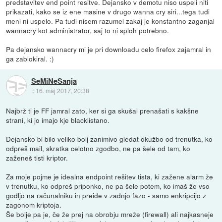
predstavitev end point resitve. Dejansko v demotu niso uspeli niti
prikazati, kako se iz ene masine v drugo wanna cry siri...tega tudi
meni ni uspelo. Pa tudi nisem razumel zakaj je konstantno zaganjal
wannacry kot administrator, saj to ni sploh potrebno.
Pa dejansko wannacry mi je pri downloadu celo firefox zajamral in
ga zablokiral. :)
SeMiNeSanja
::
16. maj 2017, 20:38
Najbrž ti je FF jamral zato, ker si ga skušal prenašati s kakšne
strani, ki jo imajo kje blacklistano.
Dejansko bi bilo veliko bolj zanimivo gledat okužbo od trenutka, ko
odpreš mail, skratka celotno zgodbo, ne pa šele od tam, ko
zaženeš tisti kriptor.
Za moje pojme je idealna endpoint rešitev tista, ki zažene alarm že
v trenutku, ko odpreš priponko, ne pa šele potem, ko imaš že vso
godljo na računalniku in preide v zadnjo fazo - samo enkripcijo z
zagonom kriptoja.
Še bolje pa je, če že prej na obrobju mreže (firewall) ali najkasneje