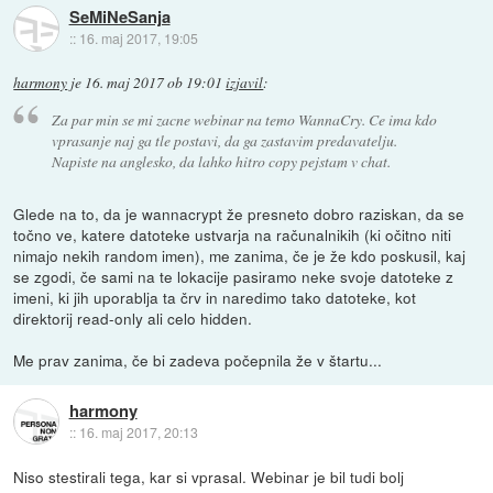
SeMiNeSanja
::
16. maj 2017, 19:05
harmony
je
16. maj 2017 ob 19:01
izjavil
:
Za par min se mi zacne webinar na temo WannaCry. Ce ima kdo
vprasanje naj ga tle postavi, da ga zastavim predavatelju.
Napiste na anglesko, da lahko hitro copy pejstam v chat.
Glede na to, da je wannacrypt že presneto dobro raziskan, da se
točno ve, katere datoteke ustvarja na računalnikih (ki očitno niti
nimajo nekih random imen), me zanima, če je že kdo poskusil, kaj
se zgodi, če sami na te lokacije pasiramo neke svoje datoteke z
imeni, ki jih uporablja ta črv in naredimo tako datoteke, kot
direktorij read-only ali celo hidden.
Me prav zanima, če bi zadeva počepnila že v štartu...
harmony
::
16. maj 2017, 20:13
Niso stestirali tega, kar si vprasal. Webinar je bil tudi bolj