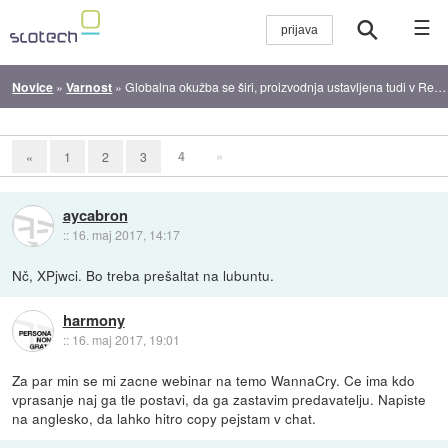
☰
Novice
»
Varnost
»
Globalna okužba se širi, proizvodnja ustavljena tudi v Revozu
4
»
«
1
2
3
aycabron
::
16. maj 2017, 14:17
Nč, XPjwci. Bo treba prešaltat na lubuntu.
harmony
::
16. maj 2017, 19:01
Za par min se mi zacne webinar na temo WannaCry. Ce ima kdo
vprasanje naj ga tle postavi, da ga zastavim predavatelju. Napiste
na anglesko, da lahko hitro copy pejstam v chat.