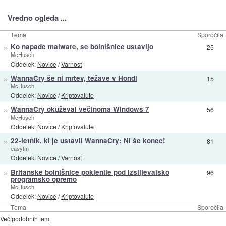
Vredno ogleda ...
Tema
Sporočila
»
Ko napade malware, se bolnišnice ustavijo
25
McHusch
Oddelek:
Novice
/
Varnost
»
WannaCry še ni mrtev, težave v Hondi
15
McHusch
Oddelek:
Novice
/
Kriptovalute
»
WannaCry okuževal večinoma Windows 7
56
McHusch
Oddelek:
Novice
/
Kriptovalute
»
22-letnik, ki je ustavil WannaCry: Ni še konec!
81
easytm
Oddelek:
Novice
/
Varnost
»
Britanske bolnišnice poklenile pod izsiljevalsko
96
programsko opremo
McHusch
Oddelek:
Novice
/
Kriptovalute
Tema
Sporočila
Več podobnih tem