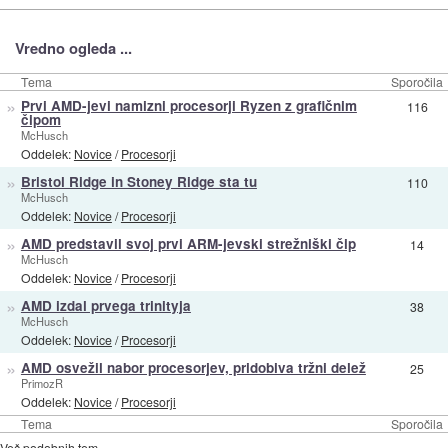
Vredno ogleda ...
Tema
Sporočila
»
Prvi AMD-jevi namizni procesorji Ryzen z grafičnim
116
čipom
McHusch
Oddelek:
Novice
/
Procesorji
»
Bristol Ridge in Stoney Ridge sta tu
110
McHusch
Oddelek:
Novice
/
Procesorji
»
AMD predstavil svoj prvi ARM-jevski strežniški čip
14
McHusch
Oddelek:
Novice
/
Procesorji
»
AMD izdal prvega trinityja
38
McHusch
Oddelek:
Novice
/
Procesorji
»
AMD osvežil nabor procesorjev, pridobiva tržni delež
25
PrimozR
Oddelek:
Novice
/
Procesorji
Tema
Sporočila
Več podobnih tem