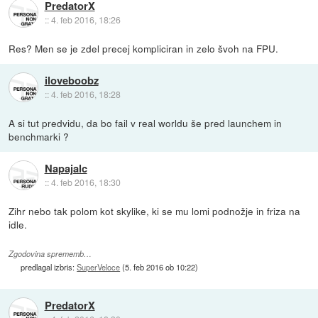
PredatorX
::
4. feb 2016, 18:26
Res? Men se je zdel precej kompliciran in zelo švoh na FPU.
iloveboobz
::
4. feb 2016, 18:28
A si tut predvidu, da bo fail v real worldu še pred launchem in
benchmarki ?
Napajalc
::
4. feb 2016, 18:30
Zihr nebo tak polom kot skylike, ki se mu lomi podnožje in friza na
idle.
Zgodovina sprememb…
predlagal izbris:
SuperVeloce
(
5. feb 2016 ob 10:22
)
PredatorX