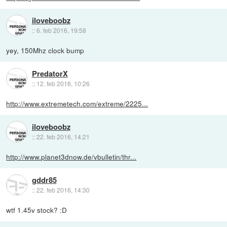
iloveboobz
::
6. feb 2016, 19:58
yey, 150Mhz clock bump
PredatorX
::
12. feb 2016, 10:26
http://www.extremetech.com/extreme/2225...
iloveboobz
::
22. feb 2016, 14:21
http://www.planet3dnow.de/vbulletin/thr...
gddr85
::
22. feb 2016, 14:30
wtf 1.45v stock? :D