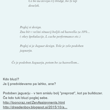
Če bo na nivoju ivy bridge, bo že lep
dosežek.
Poglej si design.
Zna bit v večini situacij boljši od haswella za 10%...
( okey špekulacije, L cache performance etc.)
Poglej si je Jaguar design. Tole je zelo podoben
jaguarju.
Če je podoben Jaguarju, potem bo za haswellom...
Kdo bluzi?
Ja lj predvidevamo pa lahko, ane?
Podoben jaguarju - v tem smislu bolj "preprost", kot pa bulldozer.
Če kdo tuki bluzi poglej sebe.
http://looncraz.net/ZenAssignments.html
http://dresdenboy.blogspot.si/2015/10/a...