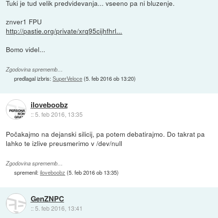
Tuki je tud velik predvidevanja... vseeno pa ni bluzenje.
znver1 FPU
http://pastie.org/private/xrq95cijhfhrl...
Bomo videl...
Zgodovina sprememb…
predlagal izbris:
SuperVeloce
(
5. feb 2016 ob 13:20
)
iloveboobz
::
5. feb 2016, 13:35
Počakajmo na dejanski silicij, pa potem debatirajmo. Do takrat pa
lahko te izlive preusmerimo v /dev/null
Zgodovina sprememb…
spremenil:
iloveboobz
(
5. feb 2016 ob 13:35
)
GenZNPC
::
5. feb 2016, 13:41