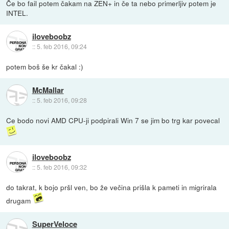
Če bo fail potem čakam na ZEN+ in če ta nebo primerljiv potem je
INTEL.
iloveboobz
::
5. feb 2016, 09:24
potem boš še kr čakal :)
McMallar
::
5. feb 2016, 09:28
Ce bodo novi AMD CPU-ji podpirali Win 7 se jim bo trg kar povecal
iloveboobz
::
5. feb 2016, 09:32
do takrat, k bojo pršl ven, bo že večina prišla k pameti in migrirala
drugam
SuperVeloce