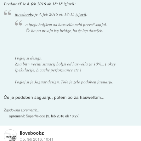
PredatorX
je
4. feb 2016 ob 18:18
izjavil
:
iloveboobz
je
4. feb 2016 ob 18:15
izjavil
:
o ipcju boljšem od haswella nebi preveč sanjal.
Če bo na nivoju ivy bridge, bo že lep dosežek.
Poglej si design.
Zna bit v večini situacij boljši od haswella za 10%... ( okey
špekulacije, L cache performance etc.)
Poglej si je Jaguar design. Tole je zelo podoben jaguarju.
Če je podoben Jaguarju, potem bo za haswellom...
Zgodovina sprememb…
spremenil:
SuperVeloce
(
5. feb 2016 ob 10:27
)
iloveboobz
::
5. feb 2016, 10:41