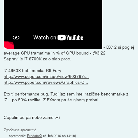
- DX12 si poglej
average CPU frametime in % of GPU bound - @3:22
Sepravi je i7 6700K zelo slab proc.
i7 4960X bottlenecka R9 Fury
http://www.pcper.com/image/view/60376?r...
http://www.pcper.com/reviews/Graphics-C...
Eto ti performance bug. Tudi jaz sem imel različne benchmarke z
i7... po 50% razlike. Z FXsom pa še nisem probal.
Cepelin bo pa nebo zame :=)
Zgodovina sprememb…
spremenilo:
PredatorX
(
5. feb 2016 ob 14:18
)