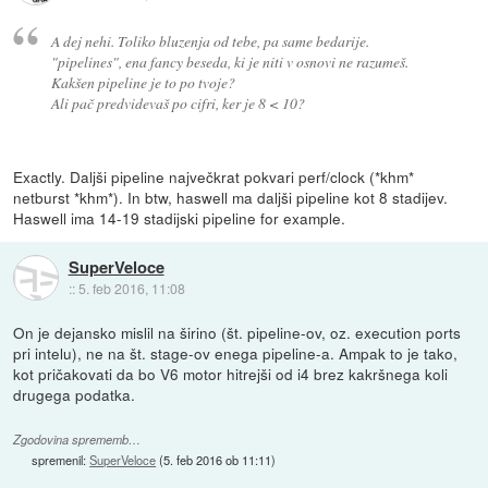
A dej nehi. Toliko bluzenja od tebe, pa same bedarije.
"pipelines", ena fancy beseda, ki je niti v osnovi ne razumeš.
Kakšen pipeline je to po tvoje?
Ali pač predvidevaš po cifri, ker je 8 < 10?
Exactly. Daljši pipeline največkrat pokvari perf/clock (*khm*
netburst *khm*). In btw, haswell ma daljši pipeline kot 8 stadijev.
Haswell ima 14-19 stadijski pipeline for example.
SuperVeloce
::
5. feb 2016, 11:08
On je dejansko mislil na širino (št. pipeline-ov, oz. execution ports
pri intelu), ne na št. stage-ov enega pipeline-a. Ampak to je tako,
kot pričakovati da bo V6 motor hitrejši od i4 brez kakršnega koli
drugega podatka.
Zgodovina sprememb…
spremenil:
SuperVeloce
(
5. feb 2016 ob 11:11
)