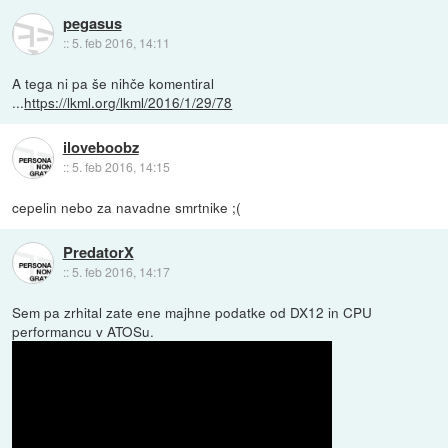
pegasus
::
5. feb 2016, 14:11
A tega ni pa še nihče komentiral
...
https://lkml.org/lkml/2016/1/29/78
iloveboobz
::
5. feb 2016, 14:15
cepelin nebo za navadne smrtnike ;(
PredatorX
::
5. feb 2016, 14:17
Sem pa zrhital zate ene majhne podatke od DX12 in CPU
performancu v ATOSu.