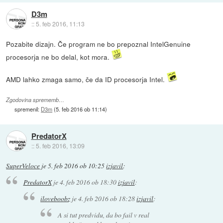
D3m
::
5. feb 2016, 11:13
Pozabite dizajn. Če program ne bo prepoznal IntelGenuine
procesorja ne bo delal, kot mora.
AMD lahko zmaga samo, če da ID procesorja Intel.
Zgodovina sprememb…
spremenil:
D3m
(
5. feb 2016 ob 11:14
)
PredatorX
::
5. feb 2016, 13:09
SuperVeloce
je
5. feb 2016 ob 10:25
izjavil
:
PredatorX
je
4. feb 2016 ob 18:30
izjavil
:
iloveboobz
je
4. feb 2016 ob 18:28
izjavil
:
A si tut predvidu, da bo fail v real