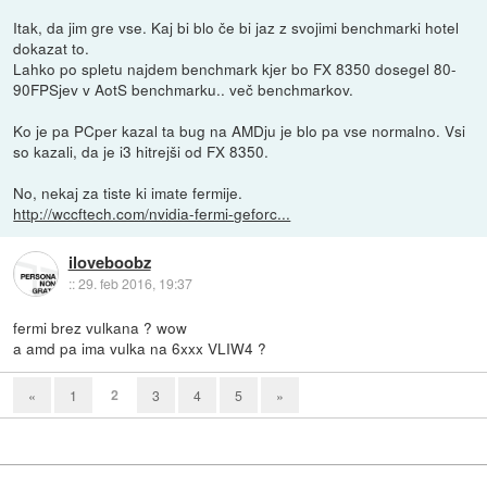
Itak, da jim gre vse. Kaj bi blo če bi jaz z svojimi benchmarki hotel
dokazat to.
Lahko po spletu najdem benchmark kjer bo FX 8350 dosegel 80-
90FPSjev v AotS benchmarku.. več benchmarkov.
Ko je pa PCper kazal ta bug na AMDju je blo pa vse normalno. Vsi
so kazali, da je i3 hitrejši od FX 8350.
No, nekaj za tiste ki imate fermije.
http://wccftech.com/nvidia-fermi-geforc...
iloveboobz
::
29. feb 2016, 19:37
fermi brez vulkana ? wow
a amd pa ima vulka na 6xxx VLIW4 ?
2
«
1
3
4
5
»