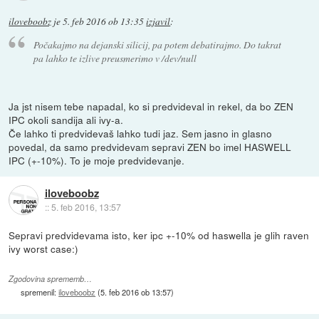
iloveboobz
je
5. feb 2016 ob 13:35
izjavil
:
Počakajmo na dejanski silicij, pa potem debatirajmo. Do takrat
pa lahko te izlive preusmerimo v /dev/null
Ja jst nisem tebe napadal, ko si predvideval in rekel, da bo ZEN
IPC okoli sandija ali ivy-a.
Če lahko ti predvidevaš lahko tudi jaz. Sem jasno in glasno
povedal, da samo predvidevam sepravi ZEN bo imel HASWELL
IPC (+-10%). To je moje predvidevanje.
iloveboobz
::
5. feb 2016, 13:57
Sepravi predvidevama isto, ker ipc +-10% od haswella je glih raven
ivy worst case:)
Zgodovina sprememb…
spremenil:
iloveboobz
(
5. feb 2016 ob 13:57
)