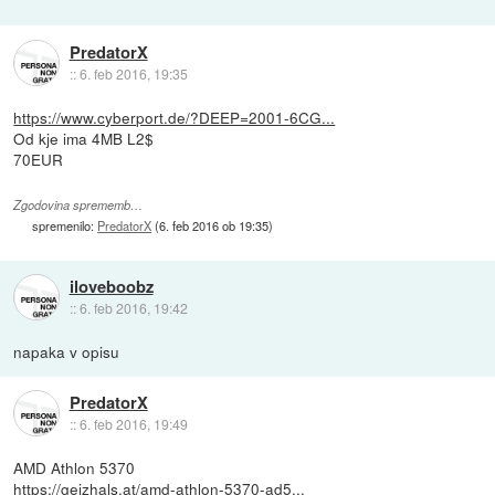
PredatorX
::
6. feb 2016, 19:35
https://www.cyberport.de/?DEEP=2001-6CG...
Od kje ima 4MB L2$
70EUR
Zgodovina sprememb…
spremenilo:
PredatorX
(
6. feb 2016 ob 19:35
)
iloveboobz
::
6. feb 2016, 19:42
napaka v opisu
PredatorX
::
6. feb 2016, 19:49
AMD Athlon 5370
https://geizhals.at/amd-athlon-5370-ad5...