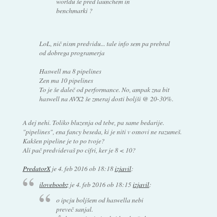
worldu še pred launchem in
benchmarki ?
LoL, nič nism predvidu... tale info sem pa prebral
od dobrega programerja
Haswell ma 8 pipelines
Zen ma 10 pipelines
To je še daleč od performance. No, ampak zna bit
haswell na AVX2 še zmeraj dosti boljši @ 20-30%.
A dej nehi. Toliko bluzenja od tebe, pa same bedarije.
"pipelines", ena fancy beseda, ki je niti v osnovi ne razumeš.
Kakšen pipeline je to po tvoje?
Ali pač predvidevaš po cifri, ker je 8 < 10?
PredatorX
je
4. feb 2016 ob 18:18
izjavil
:
iloveboobz
je
4. feb 2016 ob 18:15
izjavil
:
o ipcju boljšem od haswella nebi
preveč sanjal.