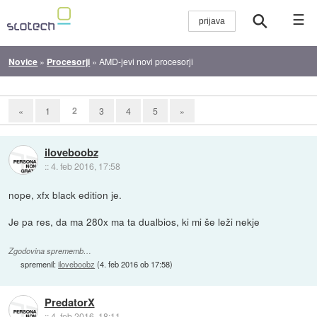
☰
Novice
»
Procesorji
»
AMD-jevi novi procesorji
2
«
1
3
4
5
»
iloveboobz
::
4. feb 2016, 17:58
nope, xfx black edition je.
Je pa res, da ma 280x ma ta dualbios, ki mi še leži nekje
Zgodovina sprememb…
spremenil:
iloveboobz
(
4. feb 2016 ob 17:58
)
PredatorX
::
4. feb 2016, 18:11