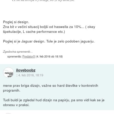
Poglej si design.
Zna bit v večini situacij boljši od haswella za 10%... ( okey
špekulacije, L cache performance etc.)
Poglej si je Jaguar design. Tole je zelo podoben jaguarju.
Zgodovina sprememb…
spremenilo:
PredatorX
(
4. feb 2016 ob 18:18
)
iloveboobz
::
4. feb 2016, 18:19
mene prav briga dizajn, važne so hard številke v konkretnih
programih.
Tudi buldi je zgledal hud dizajn na papirju, pa smo vidl kak se je
obnesu v praksi.