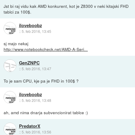
Jst bi raj vidu kak AMD konkurent, kot je Z8300 v neki kitajski FHD
tablci za 100$.
iloveboobz
::
5. feb 2016, 13:45
sj majo nekaj
http://www.notebookcheck.net/AMD-A-Seri...
GenZNPC
::
5. feb 2016, 13:47
To je sam CPU, kje pa je FHD in 100$ ?
iloveboobz
::
5. feb 2016, 13:48
ah, amd nima dnarja subvencionirat tablce :)
PredatorX
::
5. feb 2016, 13:56