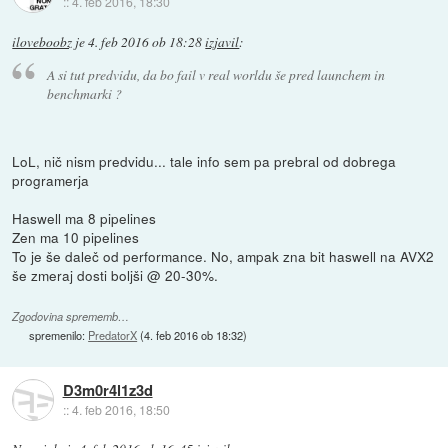
::
4. feb 2016, 18:30
iloveboobz
je
4. feb 2016 ob 18:28
izjavil
:
A si tut predvidu, da bo fail v real worldu še pred launchem in
benchmarki ?
LoL, nič nism predvidu... tale info sem pa prebral od dobrega
programerja
Haswell ma 8 pipelines
Zen ma 10 pipelines
To je še daleč od performance. No, ampak zna bit haswell na AVX2
še zmeraj dosti boljši @ 20-30%.
Zgodovina sprememb…
spremenilo:
PredatorX
(
4. feb 2016 ob 18:32
)
D3m0r4l1z3d
::
4. feb 2016, 18:50