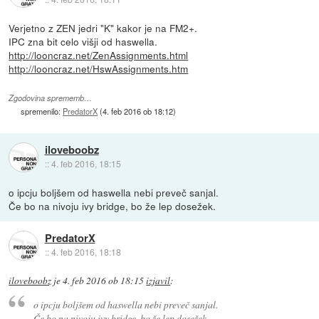
Verjetno z ZEN jedri "K" kakor je na FM2+.
IPC zna bit celo višji od haswella.
http://looncraz.net/ZenAssignments.html
http://looncraz.net/HswAssignments.htm
Zgodovina sprememb…
spremenilo:
PredatorX
(
4. feb 2016 ob 18:12
)
iloveboobz
::
4. feb 2016, 18:15
o ipcju boljšem od haswella nebi preveč sanjal.
Če bo na nivoju ivy bridge, bo že lep dosežek.
PredatorX
::
4. feb 2016, 18:18
iloveboobz
je
4. feb 2016 ob 18:15
izjavil
:
o ipcju boljšem od haswella nebi preveč sanjal.
Če bo na nivoju ivy bridge, bo že lep dosežek.