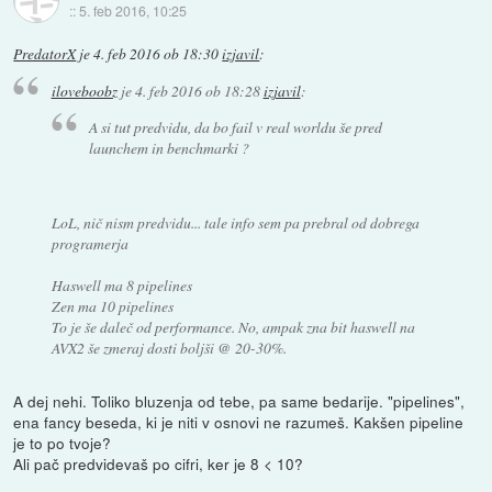
::
5. feb 2016, 10:25
PredatorX
je
4. feb 2016 ob 18:30
izjavil
:
iloveboobz
je
4. feb 2016 ob 18:28
izjavil
:
A si tut predvidu, da bo fail v real worldu še pred
launchem in benchmarki ?
LoL, nič nism predvidu... tale info sem pa prebral od dobrega
programerja
Haswell ma 8 pipelines
Zen ma 10 pipelines
To je še daleč od performance. No, ampak zna bit haswell na
AVX2 še zmeraj dosti boljši @ 20-30%.
A dej nehi. Toliko bluzenja od tebe, pa same bedarije. "pipelines",
ena fancy beseda, ki je niti v osnovi ne razumeš. Kakšen pipeline
je to po tvoje?
Ali pač predvidevaš po cifri, ker je 8 < 10?