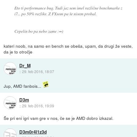
Eto ti performance bug. Tudi jaz sem imel različne benchmarke z
i7... po 50% razlike. Z FXsom pa še nisem probal.
Cepelin bo pa nebo zame :=)
kateri noob, na samo en bench se obeša, upam, da drugi že veste,
da je to otročje
Dr_M
::
29. feb 2016, 18:07
Jup, AMD fanbois...
D3m
::
29. feb 2016, 19:09
Še pri eni igri vam gre v nos, če se je AMD dobro izkazal.
D3m0r4l1z3d