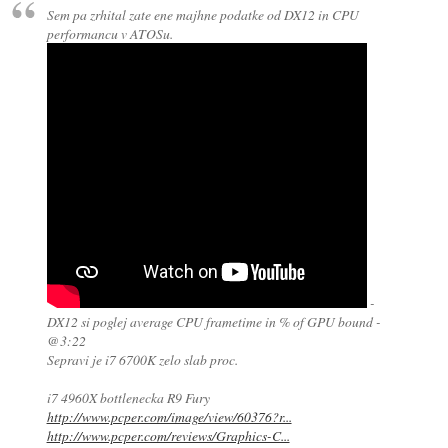
Sem pa zrhital zate ene majhne podatke od DX12 in CPU
performancu v ATOSu.
-
DX12 si poglej average CPU frametime in % of GPU bound -
@3:22
Sepravi je i7 6700K zelo slab proc.
i7 4960X bottlenecka R9 Fury
http://www.pcper.com/image/view/60376?r...
http://www.pcper.com/reviews/Graphics-C...