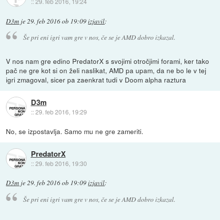
::
29. feb 2016, 19:24
D3m
je
29. feb 2016 ob 19:09
izjavil
:
Še pri eni igri vam gre v nos, če se je AMD dobro izkazal.
V nos nam gre edino PredatorX s svojimi otročjimi forami, ker tako
pač ne gre kot si on želi naslikat, AMD pa upam, da ne bo le v tej
igri zmagoval, sicer pa zaenkrat tudi v Doom alpha raztura
D3m
::
29. feb 2016, 19:29
No, se izpostavlja. Samo mu ne gre zameriti.
PredatorX
::
29. feb 2016, 19:30
D3m
je
29. feb 2016 ob 19:09
izjavil
:
Še pri eni igri vam gre v nos, če se je AMD dobro izkazal.