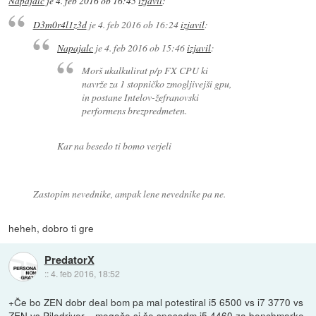
Napajalc
je
4. feb 2016 ob 16:45
izjavil
:
D3m0r4l1z3d
je
4. feb 2016 ob 16:24
izjavil
:
Napajalc
je
4. feb 2016 ob 15:46
izjavil
:
Morš ukalkulirat p/p FX CPU ki
navrže za 1 stopničko zmogljivejši gpu,
in postane Intelov-žefranovski
performens brezpredmeten.
Kar na besedo ti bomo verjeli
Zastopim nevednike, ampak lene nevednike pa ne.
heheh, dobro ti gre
PredatorX
::
4. feb 2016, 18:52
+Če bo ZEN dobr deal bom pa mal potestiral i5 6500 vs i7 3770 vs
ZEN vs Piledriver... mogoče si še sposodm i5 4460 za benchmarke.