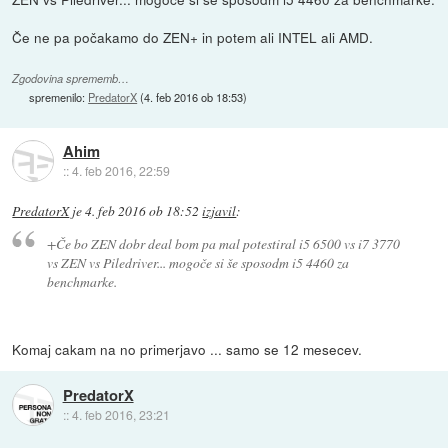
Če ne pa počakamo do ZEN+ in potem ali INTEL ali AMD.
Zgodovina sprememb…
spremenilo:
PredatorX
(
4. feb 2016 ob 18:53
)
Ahim
::
4. feb 2016, 22:59
PredatorX
je
4. feb 2016 ob 18:52
izjavil
:
+Če bo ZEN dobr deal bom pa mal potestiral i5 6500 vs i7 3770
vs ZEN vs Piledriver... mogoče si še sposodm i5 4460 za
benchmarke.
Komaj cakam na no primerjavo ... samo se 12 mesecev.
PredatorX
::
4. feb 2016, 23:21