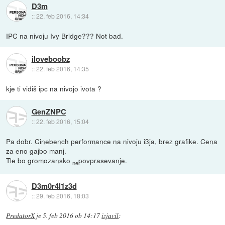
D3m
::
22. feb 2016, 14:34
IPC na nivoju Ivy Bridge??? Not bad.
iloveboobz
::
22. feb 2016, 14:35
kje ti vidiš ipc na nivojo ivota ?
GenZNPC
::
22. feb 2016, 15:04
Pa dobr. Cinebench performance na nivoju i3ja, brez grafike. Cena
za eno gajbo manj.
Tle bo gromozansko
povprasevanje.
ne
D3m0r4l1z3d
::
29. feb 2016, 18:03
PredatorX
je
5. feb 2016 ob 14:17
izjavil
: