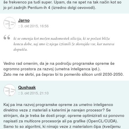
še frekvenco pa tudi super. Upam, da ne spet na tak način kot so
jo pri zadnjih Pentium-ih 4 (izredno dolgi cevovodi).
Jarno
::
3. okt 2015, 16:56
ki se omenja kot možen nadomestek silicija, ki se počasi bliža
koncu dobe, saj smo iz njega iztisnili že skorajda vse, kar narava
dopušča.
Vedno rad omenim, da je na področju programske opreme še
ogromno prostora za razvoj (umetna inteligenca ipd.).
Zato me ne skrbi, pa čeprav bi to pomenilo silicon until 2030-2050.
Qushaak
::
3. okt 2015, 21:10
Kaj pa ima razvoj programske opreme za umetno inteligenco
direktno veze z materiali s katerimi je narejen procesor? Se
strinjam, da je treba še dosti progr. opreme optimizirati oz ponovno
napisati za multicore procesorje ali pa grafike (OpenCL/CUDA).
Samo to so algoritmi, ki nimajo veze z materialom čipa (kvečjemu