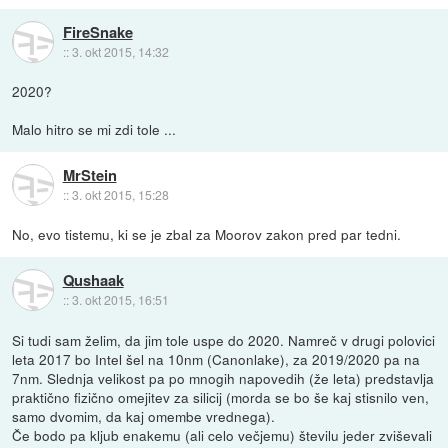
FireSnake
::
3. okt 2015, 14:32
2020?
Malo hitro se mi zdi tole ...
MrStein
::
3. okt 2015, 15:28
No, evo tistemu, ki se je zbal za Moorov zakon pred par tedni.
Qushaak
::
3. okt 2015, 16:51
Si tudi sam želim, da jim tole uspe do 2020. Namreč v drugi polovici
leta 2017 bo Intel šel na 10nm (Canonlake), za 2019/2020 pa na
7nm. Slednja velikost pa po mnogih napovedih (že leta) predstavlja
praktično fizično omejitev za silicij (morda se bo še kaj stisnilo ven,
samo dvomim, da kaj omembe vrednega).
Če bodo pa kljub enakemu (ali celo večjemu) številu jeder zviševali