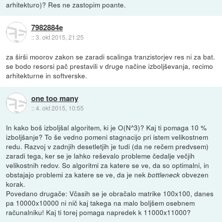
arhitekturo)? Res ne zastopim poante.
7982884e
::
3. okt 2015, 21:25
za širši moorov zakon se zaradi scalinga tranzistorjev res ni za bat.
se bodo resorsi pač prestavili v druge načine izboljševanja, recimo
arhitekturne in softverske.
one too many
::
4. okt 2015, 10:55
In kako boš izboljšal algoritem, ki je O(N^3)? Kaj ti pomaga 10 %
izboljšanje? To še vedno pomeni stagnacijo pri istem velikostnem
redu. Razvoj v zadnjih desetletjih je tudi (da ne rečem predvsem)
zaradi tega, ker se je lahko reševalo probleme čedalje večjih
velikostnih redov. So algoritmi za katere se ve, da so optimalni, in
obstajajo problemi za katere se ve, da je nek
obvezen
bottleneck
korak.
Povedano drugače: Včasih se je obračalo matrike 100x100, danes
pa 10000x10000 ni nič kaj takega na malo boljšem osebnem
računalniku! Kaj ti torej pomaga napredek k 11000x11000?