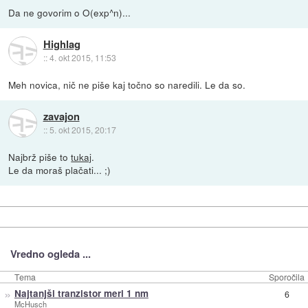
Da ne govorim o O(exp^n)...
Highlag
::
4. okt 2015, 11:53
Meh novica, nič ne piše kaj točno so naredili. Le da so.
zavajon
::
5. okt 2015, 20:17
Najbrž piše to
tukaj
.
Le da moraš plačati... ;)
Vredno ogleda ...
Tema
Sporočila
»
Najtanjši tranzistor meri 1 nm
6
McHusch