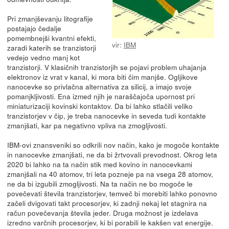
Pri zmanjševanju litografije
postajajo čedalje
pomembnejši kvantni efekti,
vir:
IBM
zaradi katerih se tranzistorji
vedejo vedno manj kot
tranzistorji. V klasičnih tranzistorjih se pojavi problem uhajanja
elektronov iz vrat v kanal, ki mora biti čim manjše. Ogljikove
nanocevke so privlačna alternativa za silicij, a imajo svoje
pomanjkljivosti. Ena izmed njih je naraščajoča upornost pri
miniaturizaciji kovinski kontaktov. Da bi lahko stlačili veliko
tranzistorjev v čip, je treba nanocevke in seveda tudi kontakte
zmanjšati, kar pa negativno vpliva na zmogljivosti.
IBM-ovi znansveniki so odkrili nov način, kako je mogoče kontakte
in nanocevke zmanjšati, ne da bi žrtvovali prevodnost. Okrog leta
2020 bi lahko na ta način stik med kovino in nanocevkami
zmanjšali na 40 atomov, tri leta pozneje pa na vsega 28 atomov,
ne da bi izgubili zmogljivosti. Na ta način ne bo mogoče le
povečevati števila tranzistorjev, temveč bi morebiti lahko ponovno
začeli dvigovati takt procesorjev, ki zadnji nekaj let stagnira na
račun povečevanja števila jeder. Druga možnost je izdelava
izredno varčnih procesorjev, ki bi porabili le kakšen vat energije.