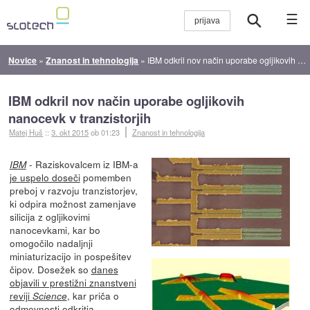
☰
Novice
»
Znanost in tehnologija
»
IBM odkril nov način uporabe ogljikovih nanocevk v tranzistorjih
IBM odkril nov način uporabe ogljikovih
nanocevk v tranzistorjih
Matej Huš
::
3. okt 2015
ob 01:23
Znanost in tehnologija
- Raziskovalcem iz IBM-a
IBM
je uspelo doseči
pomemben
preboj v razvoju tranzistorjev,
ki odpira možnost zamenjave
silicija z ogljikovimi
nanocevkami, kar bo
omogočilo nadaljnji
miniaturizacijo in pospešitev
čipov. Dosežek so
danes
objavili v prestižni znanstveni
reviji
, kar priča o
Science
odmevnosti odkritja.