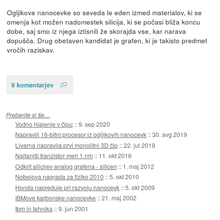
Ogljikove nanocevke so seveda le eden izmed materialov, ki se
omenja kot možen nadomestek silicija, ki se počasi bliža koncu
dobe, saj smo iz njega iztisnili že skorajda vse, kar narava
dopušča. Drug obetaven kandidat je grafen, ki je takisto predmet
vročih raziskav.
9 komentarjev
Preberite si še…
Vodno hlajenje v čipu
::
9. sep 2020
Napravili 16-bitni procesor iz ogljikovih nanocevk
::
30. avg 2019
Livarna napravila prvi monolitni 3D čip
::
22. jul 2019
Najtanjši tranzistor meri 1 nm
::
11. okt 2016
Odkrit silicijev analog grafena - silicen
::
1. maj 2012
Nobelova nagrada za fiziko 2010
::
5. okt 2010
Honda napreduje pri razvoju nanocevk
::
5. okt 2009
IBMove karbonske nanocevke
::
21. maj 2002
Ibm in tehnika
::
9. jun 2001