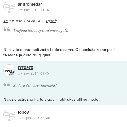
andromedar
::
6. nov 2014, 14:46
Jst
je
6. nov 2014 ob 14:22
izjavil
:
Telefonu text to speach onemogoči.
Ni to v telefonu, aplikacija to dela sama. Če poslušam sample iz
telefona je čisto drugi glas...
GTX970
::
7. nov 2014, 09:45
Zadeva dela brez interneta?
Naložiš ustrezne karte držav in obkjukaš offline mode.
lopov
::
29. jan 2015, 00:38