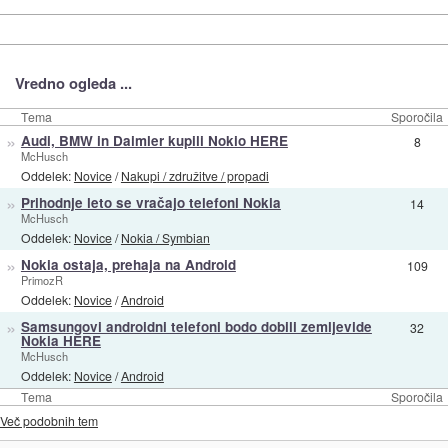
Vredno ogleda ...
Tema
Sporočila
»
Audi, BMW in Daimler kupili Nokio HERE
8
McHusch
Oddelek:
Novice
/
Nakupi / združitve / propadi
»
Prihodnje leto se vračajo telefoni Nokia
14
McHusch
Oddelek:
Novice
/
Nokia / Symbian
»
Nokia ostaja, prehaja na Android
109
PrimozR
Oddelek:
Novice
/
Android
»
Samsungovi androidni telefoni bodo dobili zemljevide
32
Nokia HERE
McHusch
Oddelek:
Novice
/
Android
Tema
Sporočila
Več podobnih tem