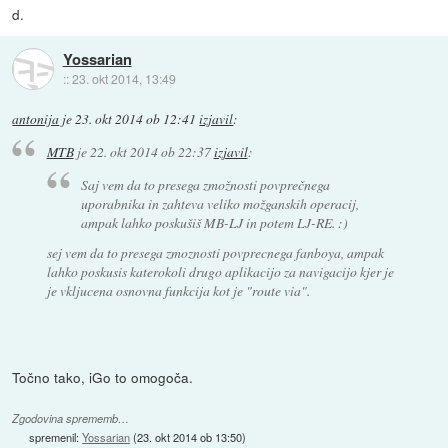
d.
Yossarian
::
23. okt 2014, 13:49
antonija
je
23. okt 2014 ob 12:41
izjavil
:
MTB
je
22. okt 2014 ob 22:37
izjavil
:
Saj vem da to presega zmožnosti povprečnega
uporabnika in zahteva veliko možganskih operacij,
ampak lahko poskušiš MB-LJ in potem LJ-RE. :)
sej vem da to presega zmoznosti povprecnega fanboya, ampak
lahko poskusis katerokoli drugo aplikacijo za navigacijo kjer je
je vkljucena osnovna funkcija kot je "route via".
Točno tako, iGo to omogoča.
Zgodovina sprememb…
spremenil:
Yossarian
(
23. okt 2014 ob 13:50
)