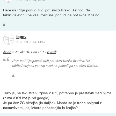
Here na PCju ponudi tudi pot skozi Ilirsko Bistrico. Na
tablici/telefonu pa vsaj meni ne, ponudi pa pot skozi Kozino.
d.
lopov
::
23. okt 2014, 14:47
dmok
je
23. okt 2014 ob 13:57
izjavil
:
Here na PCju ponudi tudi pot skozi Ilirsko Bistrico. Na
tablici/telefonu pa vsaj meni ne, ponudi pa pot skozi Kozino.
d.
Tako je, na levi strani izpiše 2 ruti, potrebno je prestaviti med njima
(nima d'n'd kot je pri google).
Je pa čez ZG hitrejša (in daljša). Morda se je treba poigrati z
nastavitvami, naj izbere počasnejšo in krajšo?