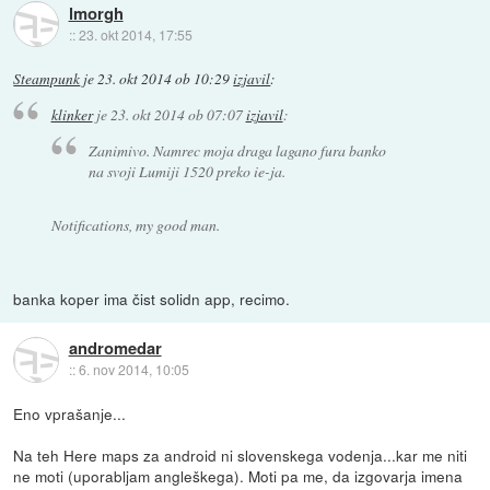
lmorgh
::
23. okt 2014, 17:55
Steampunk
je
23. okt 2014 ob 10:29
izjavil
:
klinker
je
23. okt 2014 ob 07:07
izjavil
:
Zanimivo. Namrec moja draga lagano fura banko
na svoji Lumiji 1520 preko ie-ja.
Notifications, my good man.
banka koper ima čist solidn app, recimo.
andromedar
::
6. nov 2014, 10:05
Eno vprašanje...
Na teh Here maps za android ni slovenskega vodenja...kar me niti
ne moti (uporabljam angleškega). Moti pa me, da izgovarja imena