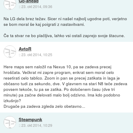
Go-ahead
::
23. okt 2014, 09:36
Na LG dela brez težav. Sicer ni našel najbolj ugodne poti, verjetno
se bom moral še kaj poigrati z nastavitvami.
Če ta stvar ne bo plačljiva, lahko vsi ostali zaprejo svoje štacune.
AvtoR
::
23. okt 2014, 10:25
Here maps sem naložil na Nexus 10, pa se zadeva precej
hroščata. Večkrat mi zapre program, enkrat sem moral celo
resetirati celo tablico. Zoom in pan se precej zatikata in laga je
občasno tudi za sekundo, dve. V glavnem na stari N8 teče zedeva
povsem tekoče, tu pa se zatika. Po določenem času (dve tri
minute) pa začne delovati malo bolj odzivno. Ima kdo podobno
izkušnjo?
Drugače pa zadeva zgleda zelo obetavno...
Steampunk
::
23. okt 2014, 10:29