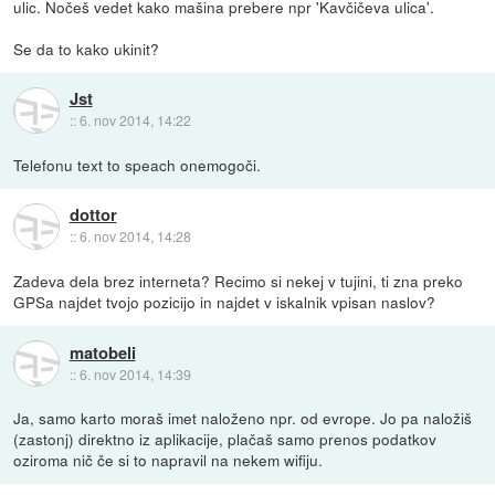
ulic. Nočeš vedet kako mašina prebere npr 'Kavčičeva ulica'.
Se da to kako ukinit?
Jst
::
6. nov 2014, 14:22
Telefonu text to speach onemogoči.
dottor
::
6. nov 2014, 14:28
Zadeva dela brez interneta? Recimo si nekej v tujini, ti zna preko
GPSa najdet tvojo pozicijo in najdet v iskalnik vpisan naslov?
matobeli
::
6. nov 2014, 14:39
Ja, samo karto moraš imet naloženo npr. od evrope. Jo pa naložiš
(zastonj) direktno iz aplikacije, plačaš samo prenos podatkov
oziroma nič če si to napravil na nekem wifiju.