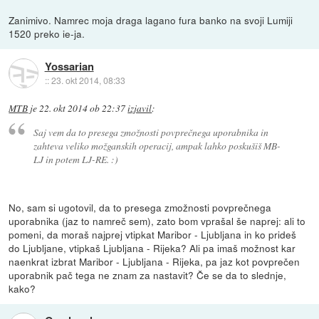
Zanimivo. Namrec moja draga lagano fura banko na svoji Lumiji
1520 preko ie-ja.
Yossarian
::
23. okt 2014, 08:33
MTB
je
22. okt 2014 ob 22:37
izjavil
:
Saj vem da to presega zmožnosti povprečnega uporabnika in
zahteva veliko možganskih operacij, ampak lahko poskušiš MB-
LJ in potem LJ-RE. :)
No, sam si ugotovil, da to presega zmožnosti povprečnega
uporabnika (jaz to namreč sem), zato bom vprašal še naprej: ali to
pomeni, da moraš najprej vtipkat Maribor - Ljubljana in ko prideš
do Ljubljane, vtipkaš Ljubljana - Rijeka? Ali pa imaš možnost kar
naenkrat izbrat Maribor - Ljubljana - Rijeka, pa jaz kot povprečen
uporabnik pač tega ne znam za nastavit? Če se da to slednje,
kako?