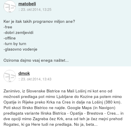
matobeli
::
23. okt 2014, 13:25
Ker je itak takih programov miljon ane?
-free
-dobri zemljevidi
-offline
-turn by turn
-glasovno vodenje
Oziroma dajmo vsaj enega naštet...
dmok
::
23. okt 2014, 13:43
Zanimivo, iz Slovenske Bistrice na Mali Lošinj mi kot eno od
možnosti predlaga pot mimo Ljubljane do Kozine pa potem mimo
Opatije in Rijeke preko Krka na Cres in dalje na Lošinj (380 km).
Poti skozi Ilirsko Bistrico ne najde. Google Maps (in Navigon)
predlagata variante Ilirska Bistrica - Opatija - Brestova - Cres... in
dve opciji mimo Zagreba čez Krk, ena od teh je čez mejni prehod
Rogatec, ki ga Here tudi ne predlaga. No ja, beta...