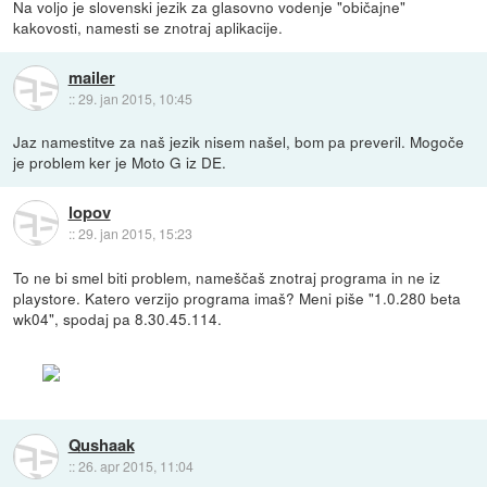
Na voljo je slovenski jezik za glasovno vodenje "običajne"
kakovosti, namesti se znotraj aplikacije.
mailer
::
29. jan 2015, 10:45
Jaz namestitve za naš jezik nisem našel, bom pa preveril. Mogoče
je problem ker je Moto G iz DE.
lopov
::
29. jan 2015, 15:23
To ne bi smel biti problem, nameščaš znotraj programa in ne iz
playstore. Katero verzijo programa imaš? Meni piše "1.0.280 beta
wk04", spodaj pa 8.30.45.114.
Qushaak
::
26. apr 2015, 11:04