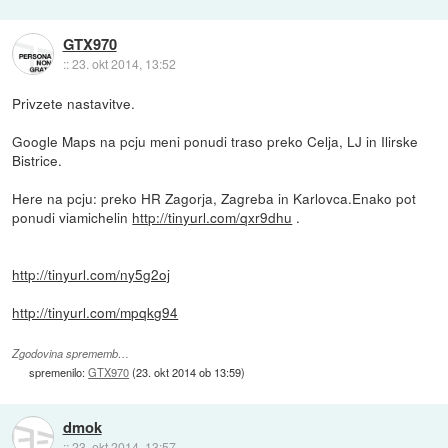
GTX970
::
23. okt 2014, 13:52
Privzete nastavitve.
Google Maps na pcju meni ponudi traso preko Celja, LJ in Ilirske
Bistrice.
Here na pcju: preko HR Zagorja, Zagreba in Karlovca.Enako pot
ponudi viamichelin
http://tinyurl.com/qxr9dhu
.
http://tinyurl.com/ny5g2oj
http://tinyurl.com/mpqkg94
Zgodovina sprememb…
spremenilo:
GTX970
(
23. okt 2014 ob 13:59
)
dmok
::
23. okt 2014, 13:57