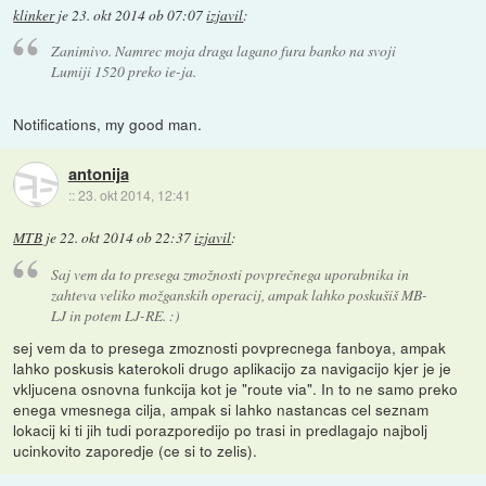
klinker
je
23. okt 2014 ob 07:07
izjavil
:
Zanimivo. Namrec moja draga lagano fura banko na svoji
Lumiji 1520 preko ie-ja.
Notifications, my good man.
antonija
::
23. okt 2014, 12:41
MTB
je
22. okt 2014 ob 22:37
izjavil
:
Saj vem da to presega zmožnosti povprečnega uporabnika in
zahteva veliko možganskih operacij, ampak lahko poskušiš MB-
LJ in potem LJ-RE. :)
sej vem da to presega zmoznosti povprecnega fanboya, ampak
lahko poskusis katerokoli drugo aplikacijo za navigacijo kjer je je
vkljucena osnovna funkcija kot je "route via". In to ne samo preko
enega vmesnega cilja, ampak si lahko nastancas cel seznam
lokacij ki ti jih tudi porazporedijo po trasi in predlagajo najbolj
ucinkovito zaporedje (ce si to zelis).