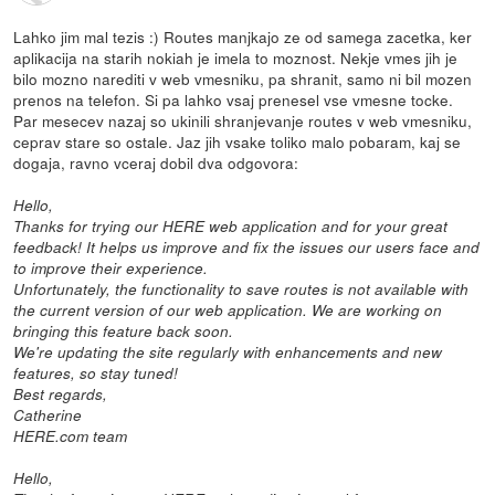
Lahko jim mal tezis :) Routes manjkajo ze od samega zacetka, ker
aplikacija na starih nokiah je imela to moznost. Nekje vmes jih je
bilo mozno narediti v web vmesniku, pa shranit, samo ni bil mozen
prenos na telefon. Si pa lahko vsaj prenesel vse vmesne tocke.
Par mesecev nazaj so ukinili shranjevanje routes v web vmesniku,
ceprav stare so ostale. Jaz jih vsake toliko malo pobaram, kaj se
dogaja, ravno vceraj dobil dva odgovora:
Hello,
Thanks for trying our HERE web application and for your great
feedback! It helps us improve and fix the issues our users face and
to improve their experience.
Unfortunately, the functionality to save routes is not available with
the current version of our web application. We are working on
bringing this feature back soon.
We're updating the site regularly with enhancements and new
features, so stay tuned!
Best regards,
Catherine
HERE.com team
Hello,