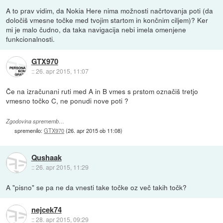
A to prav vidim, da Nokia Here nima možnosti načrtovanja poti (da
določiš vmesne točke med tvojim startom in končnim ciljem)? Ker
mi je malo čudno, da taka navigacija nebi imela omenjene
funkcionalnosti.
GTX970
::
26. apr 2015, 11:07
Če na izračunani ruti med A in B vmes s prstom označiš tretjo
vmesno točko C, ne ponudi nove poti ?
Zgodovina sprememb…
spremenilo:
GTX970
(
26. apr 2015 ob 11:08
)
Qushaak
::
26. apr 2015, 11:29
A "pisno" se pa ne da vnesti take točke oz več takih točk?
nejcek74
::
28. apr 2015, 09:29