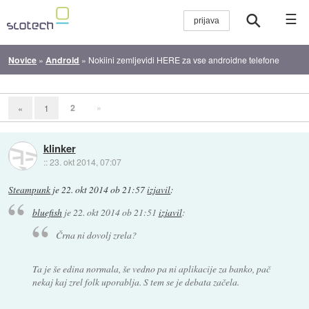
☰
Novice
»
Android
»
Nokiini zemljevidi HERE za vse androidne telefone
2
»
«
1
klinker
::
23. okt 2014, 07:07
Steampunk
je
22. okt 2014 ob 21:57
izjavil
:
bluefish
je
22. okt 2014 ob 21:51
izjavil
:
Črna ni dovolj zrela?
Ta je še edina normala, še vedno pa ni aplikacije za banko, pač
nekaj kaj zrel folk uporablja. S tem se je debata začela.