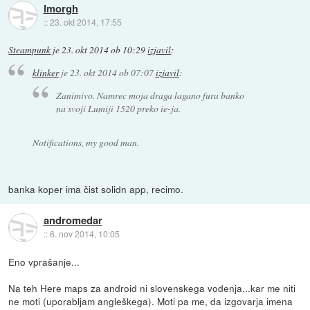
lmorgh
::
23. okt 2014, 17:55
Steampunk
je
23. okt 2014 ob 10:29
izjavil
:
klinker
je
23. okt 2014 ob 07:07
izjavil
:
Zanimivo. Namrec moja draga lagano fura banko
na svoji Lumiji 1520 preko ie-ja.
Notifications, my good man.
banka koper ima čist solidn app, recimo.
andromedar
::
6. nov 2014, 10:05
Eno vprašanje...
Na teh Here maps za android ni slovenskega vodenja...kar me niti
ne moti (uporabljam angleškega). Moti pa me, da izgovarja imena