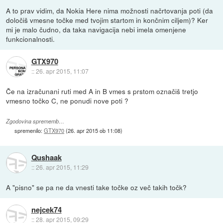
A to prav vidim, da Nokia Here nima možnosti načrtovanja poti (da
določiš vmesne točke med tvojim startom in končnim ciljem)? Ker
mi je malo čudno, da taka navigacija nebi imela omenjene
funkcionalnosti.
GTX970
::
26. apr 2015, 11:07
Če na izračunani ruti med A in B vmes s prstom označiš tretjo
vmesno točko C, ne ponudi nove poti ?
Zgodovina sprememb…
spremenilo:
GTX970
(
26. apr 2015 ob 11:08
)
Qushaak
::
26. apr 2015, 11:29
A "pisno" se pa ne da vnesti take točke oz več takih točk?
nejcek74
::
28. apr 2015, 09:29