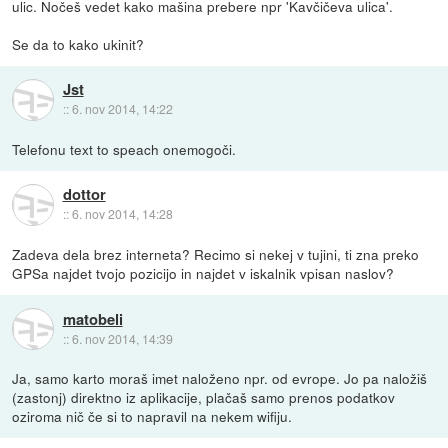
ulic. Nočeš vedet kako mašina prebere npr 'Kavčičeva ulica'.
Se da to kako ukinit?
Jst
::
6. nov 2014, 14:22
Telefonu text to speach onemogoči.
dottor
::
6. nov 2014, 14:28
Zadeva dela brez interneta? Recimo si nekej v tujini, ti zna preko
GPSa najdet tvojo pozicijo in najdet v iskalnik vpisan naslov?
matobeli
::
6. nov 2014, 14:39
Ja, samo karto moraš imet naloženo npr. od evrope. Jo pa naložiš
(zastonj) direktno iz aplikacije, plačaš samo prenos podatkov
oziroma nič če si to napravil na nekem wifiju.