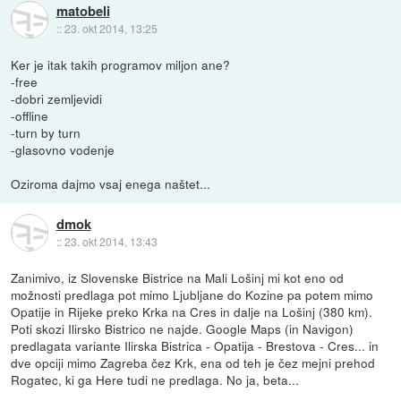
matobeli
::
23. okt 2014, 13:25
Ker je itak takih programov miljon ane?
-free
-dobri zemljevidi
-offline
-turn by turn
-glasovno vodenje
Oziroma dajmo vsaj enega naštet...
dmok
::
23. okt 2014, 13:43
Zanimivo, iz Slovenske Bistrice na Mali Lošinj mi kot eno od
možnosti predlaga pot mimo Ljubljane do Kozine pa potem mimo
Opatije in Rijeke preko Krka na Cres in dalje na Lošinj (380 km).
Poti skozi Ilirsko Bistrico ne najde. Google Maps (in Navigon)
predlagata variante Ilirska Bistrica - Opatija - Brestova - Cres... in
dve opciji mimo Zagreba čez Krk, ena od teh je čez mejni prehod
Rogatec, ki ga Here tudi ne predlaga. No ja, beta...