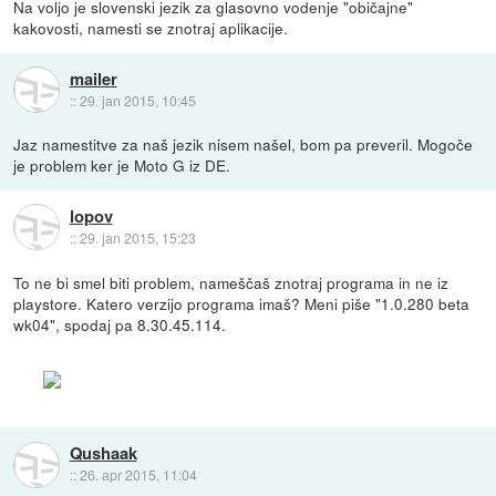
Na voljo je slovenski jezik za glasovno vodenje "običajne"
kakovosti, namesti se znotraj aplikacije.
mailer
::
29. jan 2015, 10:45
Jaz namestitve za naš jezik nisem našel, bom pa preveril. Mogoče
je problem ker je Moto G iz DE.
lopov
::
29. jan 2015, 15:23
To ne bi smel biti problem, nameščaš znotraj programa in ne iz
playstore. Katero verzijo programa imaš? Meni piše "1.0.280 beta
wk04", spodaj pa 8.30.45.114.
Qushaak
::
26. apr 2015, 11:04