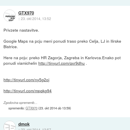
GTX970
::
23. okt 2014, 13:52
Privzete nastavitve.
Google Maps na pcju meni ponudi traso preko Celja, LJ in Ilirske
Bistrice.
Here na pcju: preko HR Zagorja, Zagreba in Karlovca.Enako pot
ponudi viamichelin
http://tinyurl.com/qxr9dhu
.
http://tinyurl.com/ny5g2oj
http://tinyurl.com/mpqkg94
Zgodovina sprememb…
spremenilo:
GTX970
(
23. okt 2014 ob 13:59
)
dmok
::
23. okt 2014, 13:57