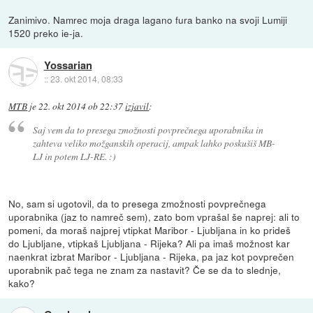
Zanimivo. Namrec moja draga lagano fura banko na svoji Lumiji
1520 preko ie-ja.
Yossarian
::
23. okt 2014, 08:33
MTB
je
22. okt 2014 ob 22:37
izjavil
:
Saj vem da to presega zmožnosti povprečnega uporabnika in
zahteva veliko možganskih operacij, ampak lahko poskušiš MB-
LJ in potem LJ-RE. :)
No, sam si ugotovil, da to presega zmožnosti povprečnega
uporabnika (jaz to namreč sem), zato bom vprašal še naprej: ali to
pomeni, da moraš najprej vtipkat Maribor - Ljubljana in ko prideš
do Ljubljane, vtipkaš Ljubljana - Rijeka? Ali pa imaš možnost kar
naenkrat izbrat Maribor - Ljubljana - Rijeka, pa jaz kot povprečen
uporabnik pač tega ne znam za nastavit? Če se da to slednje,
kako?