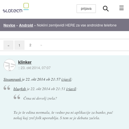
☰
Novice
»
Android
»
Nokiini zemljevidi HERE za vse androidne telefone
2
»
«
1
klinker
::
23. okt 2014, 07:07
Steampunk
je
22. okt 2014 ob 21:57
izjavil
:
bluefish
je
22. okt 2014 ob 21:51
izjavil
:
Črna ni dovolj zrela?
Ta je še edina normala, še vedno pa ni aplikacije za banko, pač
nekaj kaj zrel folk uporablja. S tem se je debata začela.