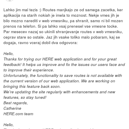
Lahko jim mal tezis :) Routes manjkajo ze od samega zacetka, ker
aplikacija na starih nokiah je imela to moznost. Nekje vmes jih je
bilo mozno narediti v web vmesniku, pa shranit, samo ni bil mozen
prenos na telefon. Si pa lahko vsaj prenesel vse vmesne tocke.
Par mesecev nazaj so ukinili shranjevanje routes v web vmesniku,
ceprav stare so ostale. Jaz jih vsake toliko malo pobaram, kaj se
dogaja, ravno vceraj dobil dva odgovora:
Hello,
Thanks for trying our HERE web application and for your great
feedback! It helps us improve and fix the issues our users face and
to improve their experience.
Unfortunately, the functionality to save routes is not available with
the current version of our web application. We are working on
bringing this feature back soon.
We're updating the site regularly with enhancements and new
features, so stay tuned!
Best regards,
Catherine
HERE.com team
Hello,