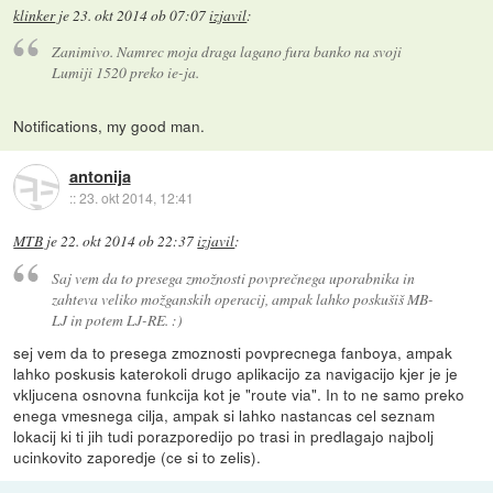
klinker
je
23. okt 2014 ob 07:07
izjavil
:
Zanimivo. Namrec moja draga lagano fura banko na svoji
Lumiji 1520 preko ie-ja.
Notifications, my good man.
antonija
::
23. okt 2014, 12:41
MTB
je
22. okt 2014 ob 22:37
izjavil
:
Saj vem da to presega zmožnosti povprečnega uporabnika in
zahteva veliko možganskih operacij, ampak lahko poskušiš MB-
LJ in potem LJ-RE. :)
sej vem da to presega zmoznosti povprecnega fanboya, ampak
lahko poskusis katerokoli drugo aplikacijo za navigacijo kjer je je
vkljucena osnovna funkcija kot je "route via". In to ne samo preko
enega vmesnega cilja, ampak si lahko nastancas cel seznam
lokacij ki ti jih tudi porazporedijo po trasi in predlagajo najbolj
ucinkovito zaporedje (ce si to zelis).