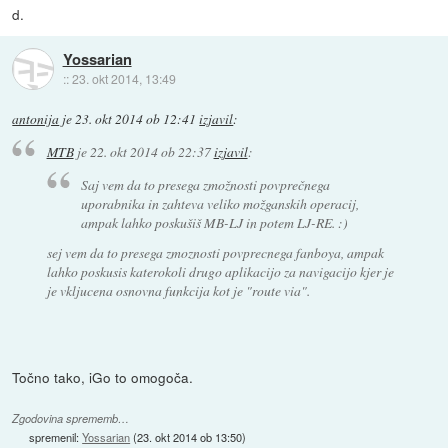
d.
Yossarian
::
23. okt 2014, 13:49
antonija
je
23. okt 2014 ob 12:41
izjavil
:
MTB
je
22. okt 2014 ob 22:37
izjavil
:
Saj vem da to presega zmožnosti povprečnega
uporabnika in zahteva veliko možganskih operacij,
ampak lahko poskušiš MB-LJ in potem LJ-RE. :)
sej vem da to presega zmoznosti povprecnega fanboya, ampak
lahko poskusis katerokoli drugo aplikacijo za navigacijo kjer je
je vkljucena osnovna funkcija kot je "route via".
Točno tako, iGo to omogoča.
Zgodovina sprememb…
spremenil:
Yossarian
(
23. okt 2014 ob 13:50
)