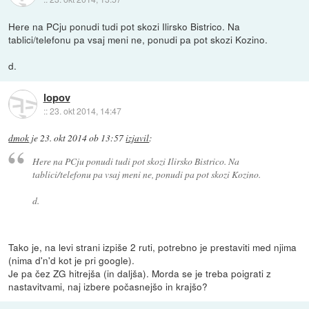
Here na PCju ponudi tudi pot skozi Ilirsko Bistrico. Na
tablici/telefonu pa vsaj meni ne, ponudi pa pot skozi Kozino.
d.
lopov
::
23. okt 2014, 14:47
dmok
je
23. okt 2014 ob 13:57
izjavil
:
Here na PCju ponudi tudi pot skozi Ilirsko Bistrico. Na
tablici/telefonu pa vsaj meni ne, ponudi pa pot skozi Kozino.
d.
Tako je, na levi strani izpiše 2 ruti, potrebno je prestaviti med njima
(nima d'n'd kot je pri google).
Je pa čez ZG hitrejša (in daljša). Morda se je treba poigrati z
nastavitvami, naj izbere počasnejšo in krajšo?