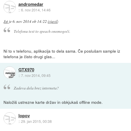
andromedar
::
6. nov 2014, 14:46
Jst
je
6. nov 2014 ob 14:22
izjavil
:
Telefonu text to speach onemogoči.
Ni to v telefonu, aplikacija to dela sama. Če poslušam sample iz
telefona je čisto drugi glas...
GTX970
::
7. nov 2014, 09:45
Zadeva dela brez interneta?
Naložiš ustrezne karte držav in obkjukaš offline mode.
lopov
::
29. jan 2015, 00:38