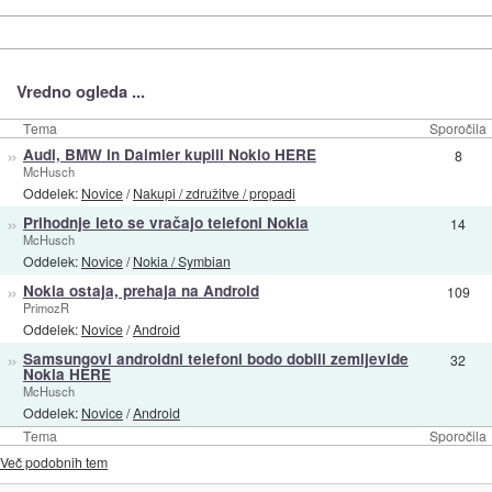
Vredno ogleda ...
Tema
Sporočila
»
Audi, BMW in Daimler kupili Nokio HERE
8
McHusch
Oddelek:
Novice
/
Nakupi / združitve / propadi
»
Prihodnje leto se vračajo telefoni Nokia
14
McHusch
Oddelek:
Novice
/
Nokia / Symbian
»
Nokia ostaja, prehaja na Android
109
PrimozR
Oddelek:
Novice
/
Android
»
Samsungovi androidni telefoni bodo dobili zemljevide
32
Nokia HERE
McHusch
Oddelek:
Novice
/
Android
Tema
Sporočila
Več podobnih tem