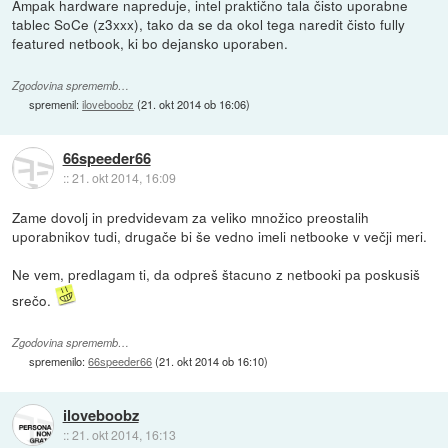
Ampak hardware napreduje, intel praktično tala čisto uporabne
tablec SoCe (z3xxx), tako da se da okol tega naredit čisto fully
featured netbook, ki bo dejansko uporaben.
Zgodovina sprememb…
spremenil:
iloveboobz
(
21. okt 2014 ob 16:06
)
66speeder66
::
21. okt 2014, 16:09
Zame dovolj in predvidevam za veliko množico preostalih
uporabnikov tudi, drugače bi še vedno imeli netbooke v večji meri.
Ne vem, predlagam ti, da odpreš štacuno z netbooki pa poskusiš
srečo.
Zgodovina sprememb…
spremenilo:
66speeder66
(
21. okt 2014 ob 16:10
)
iloveboobz
::
21. okt 2014, 16:13