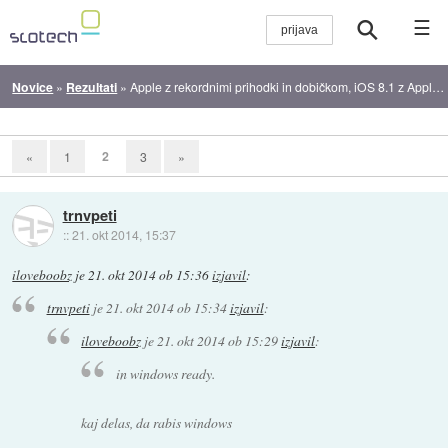
☰
Novice
»
Rezultati
»
Apple z rekordnimi prihodki in dobičkom, iOS 8.1 z Apple Pay izšel
2
«
1
3
»
trnvpeti
::
21. okt 2014, 15:37
iloveboobz
je
21. okt 2014 ob 15:36
izjavil
:
trnvpeti
je
21. okt 2014 ob 15:34
izjavil
:
iloveboobz
je
21. okt 2014 ob 15:29
izjavil
:
in windows ready.
kaj delas, da rabis windows