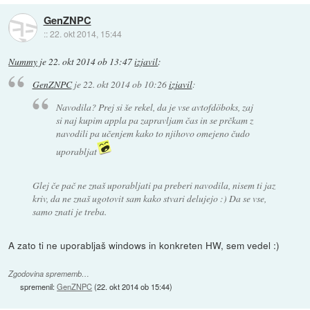
GenZNPC
::
22. okt 2014, 15:44
Nummy
je
22. okt 2014 ob 13:47
izjavil
:
GenZNPC
je
22. okt 2014 ob 10:26
izjavil
:
Navodila? Prej si še rekel, da je vse avtofdöboks, zaj
si naj kupim appla pa zapravljam čas in se prčkam z
navodili pa učenjem kako to njihovo omejeno čudo
uporabljat
Glej če pač ne znaš uporabljati pa preberi navodila, nisem ti jaz
kriv, da ne znaš ugotovit sam kako stvari delujejo :) Da se vse,
samo znati je treba.
A zato ti ne uporabljaš windows in konkreten HW, sem vedel :)
Zgodovina sprememb…
spremenil:
GenZNPC
(
22. okt 2014 ob 15:44
)