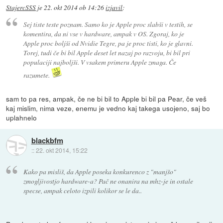
StajercSSS
je
22. okt 2014 ob 14:26
izjavil
:
Sej tiste teste poznam. Samo ko je Apple proc slabši v testih, se
komentira, da ni vse v hardware, ampak v OS. Zgoraj, ko je
Apple proc boljši od Nvidie Tegre, pa je proc tisti, ko je glavni.
Torej, tudi če bi bil Apple deset let nazaj po razvoju, bi bil pri
populaciji najboljši. V vsakem primeru Apple zmaga. Če
razumete.
sam to pa res, ampak, če ne bi bil to Apple bi bil pa Pear, če veš
kaj mislim, nima veze, enemu je vedno kaj takega usojeno, saj bo
uplahnelo
blackbfm
::
22. okt 2014, 15:22
Kako pa misliš, da Apple poseka konkurenco z "manjšo"
zmogljivostjo hardware-a? Pač ne onanira na mhz-je in ostale
specse, ampak celoto izpili kolikor se le da..