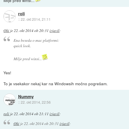
Milje pred winsi...
roli
::
22. okt 2014, 21:11
Oki
je
22. okt 2014 ob 20:31
izjavil
:
Ena beseda o mac platformi:
quick look.
Milje pred winsi...
Yes!
To je vsekakor nekaj kar na Windowsih močno pogrešam.
Nummy
::
22. okt 2014, 22:56
roli
je
22. okt 2014 ob 21:11
izjavil
:
Oki
je
22. okt 2014 ob 20:31
izjavil
: