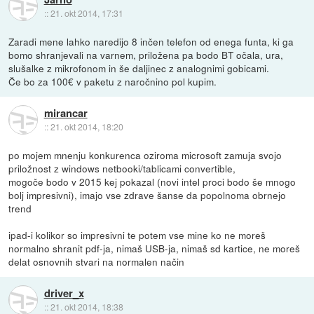
::
21. okt 2014, 17:31
Zaradi mene lahko naredijo 8 inčen telefon od enega funta, ki ga
bomo shranjevali na varnem, priložena pa bodo BT očala, ura,
slušalke z mikrofonom in še daljinec z analognimi gobicami.
Če bo za 100€ v paketu z naročnino pol kupim.
mirancar
::
21. okt 2014, 18:20
po mojem mnenju konkurenca oziroma microsoft zamuja svojo
priložnost z windows netbooki/tablicami convertible,
mogoče bodo v 2015 kej pokazal (novi intel proci bodo še mnogo
bolj impresivni), imajo vse zdrave šanse da popolnoma obrnejo
trend
ipad-i kolikor so impresivni te potem vse mine ko ne moreš
normalno shranit pdf-ja, nimaš USB-ja, nimaš sd kartice, ne moreš
delat osnovnih stvari na normalen način
driver_x
::
21. okt 2014, 18:38