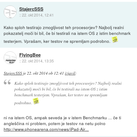
StajercSSS
::
22. okt 2014, 12:41
Kako sploh testirajo zmogljivost teh procesorjev? Najbolj realni
pokazatelj moči bi bil, če bi testirali na istem OS z istim benchmark
testerjem. Vprašam, ker testov ne spremljam podrobno.
FlyingBee
::
22. okt 2014, 13:35
StajercSSS
je
22. okt 2014 ob 12:41
izjavil
:
Kako sploh testirajo zmogljivost teh procesorjev? Najbolj realni
pokazatelj moči bi bil, če bi testirali na istem OS z istim
benchmark testerjem. Vprašam, ker testov ne spremljam
podrobno.
ni na istem OS, ampak seveda je v istem Benchmarku ... če ti
angleščina ni problem, potem je testov na netu polno
http://www.phonearena.com/news/iPad-Air...