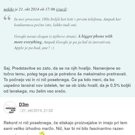
nekikr
je
21. okt 2014 ob 17:06
izjavil
:
In nov procesor, 180x boljši kot tisti v prvem telefonu. Ampak ker
konkurenca počne isto, lahko tudi oni.
Google nexus slogan iz njihove strani:
A bigger phone with
more everything.
Ampak Google je pa ja kul in inovativen,
Apple je pa bad, ane? :)
Saj. Predstavitve so zato, da se na njih hvalijo. Namenjene so
točno temu, poleg tega pa je potrebno še maksimalno pretiravati.
To počnejo vsi in ni nič posebnega. Če pa kdo meni, da bo
uspešno lansiral nov izdelek, ter se ob izidu hvalil, da je 0,5% boljši
od lanskega, mu želim vso srečo.
D3m
::
21. okt 2014, 21:02
Rekord ni nič posebnega, če stiskajo proizvajalce in imajo pri tem
sami veliko izhodno maržo. Nič, kar bi mi bilo fascinantno razen