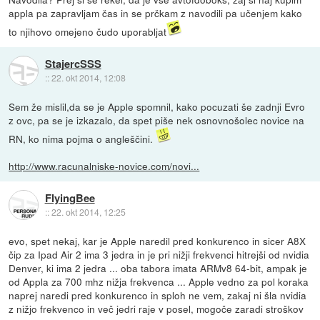
appla pa zapravljam čas in se prčkam z navodili pa učenjem kako
to njihovo omejeno čudo uporabljat
StajercSSS
::
22. okt 2014, 12:08
Sem že mislil,da se je Apple spomnil, kako pocuzati še zadnji Evro
z ovc, pa se je izkazalo, da spet piše nek osnovnošolec novice na
RN, ko nima pojma o angleščini.
http://www.racunalniske-novice.com/novi...
FlyingBee
::
22. okt 2014, 12:25
evo, spet nekaj, kar je Apple naredil pred konkurenco in sicer A8X
čip za Ipad Air 2 ima 3 jedra in je pri nižji frekvenci hitrejši od nvidia
Denver, ki ima 2 jedra ... oba tabora imata ARMv8 64-bit, ampak je
od Appla za 700 mhz nižja frekvenca ... Apple vedno za pol koraka
naprej naredi pred konkurenco in sploh ne vem, zakaj ni šla nvidia
z nižjo frekvenco in več jedri raje v posel, mogoče zaradi stroškov