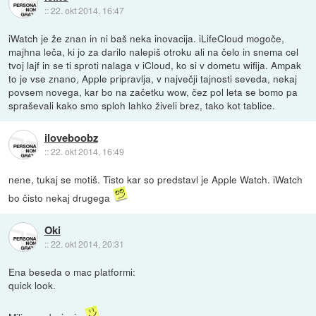
::
22. okt 2014, 16:47
iWatch je že znan in ni baš neka inovacija. iLifeCloud mogoče,
majhna leča, ki jo za darilo nalepiš otroku ali na čelo in snema cel
tvoj lajf in se ti sproti nalaga v iCloud, ko si v dometu wifija. Ampak
to je vse znano, Apple pripravlja, v največji tajnosti seveda, nekaj
povsem novega, kar bo na začetku wow, čez pol leta se bomo pa
spraševali kako smo sploh lahko živeli brez, tako kot tablice.
iloveboobz
::
22. okt 2014, 16:49
nene, tukaj se motiš. Tisto kar so predstavl je Apple Watch. iWatch
bo čisto nekaj drugega
Oki
::
22. okt 2014, 20:31
Ena beseda o mac platformi:
quick look.