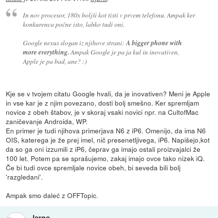
In nov procesor, 180x boljši kot tisti v prvem telefonu. Ampak ker
konkurenca počne isto, lahko tudi oni.
Google nexus slogan iz njihove strani:
A bigger phone with
more everything.
Ampak Google je pa ja kul in inovativen,
Apple je pa bad, ane? :)
Kje se v tvojem citatu Google hvali, da je inovativen? Meni je Apple
in vse kar je z njim povezano, dosti bolj smešno. Ker spremljam
novice z obeh štabov, je v skoraj vsaki novici npr. na CultofMac
zaničevanje Androida, WP.
En primer je tudi njihova primerjava N6 z iP6. Omenijo, da ima N6
OIS, katerega je že prej imel, nič presenetljivega, iP6. Napišejo,kot
da so ga oni izzumili z iP6, čeprav ga imajo ostali proizvajalci že
100 let. Potem pa se sprašujemo, zakaj imajo ovce tako nizek iQ.
Če bi tudi ovce spremljale novice obeh, bi seveda bili bolj
'razgledani'.
Ampak smo daleć z OFFTopic.
Jarno