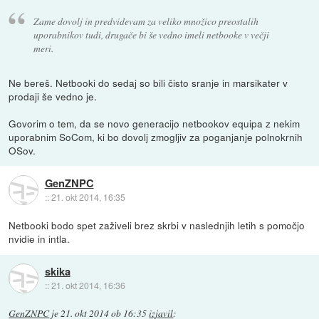
Zame dovolj in predvidevam za veliko množico preostalih
uporabnikov tudi, drugače bi še vedno imeli netbooke v večji
meri.
Ne bereš. Netbooki do sedaj so bili čisto sranje in marsikater v
prodaji še vedno je.
Govorim o tem, da se novo generacijo netbookov equipa z nekim
uporabnim SoCom, ki bo dovolj zmogljiv za poganjanje polnokrnih
OSov.
GenZNPC
::
21. okt 2014, 16:35
Netbooki bodo spet zaživeli brez skrbi v naslednjih letih s pomočjo
nvidie in intla.
skika
::
21. okt 2014, 16:36
GenZNPC
je
21. okt 2014 ob 16:35
izjavil
: