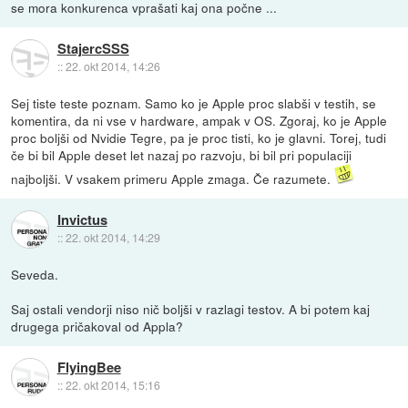
se mora konkurenca vprašati kaj ona počne ...
StajercSSS
::
22. okt 2014, 14:26
Sej tiste teste poznam. Samo ko je Apple proc slabši v testih, se
komentira, da ni vse v hardware, ampak v OS. Zgoraj, ko je Apple
proc boljši od Nvidie Tegre, pa je proc tisti, ko je glavni. Torej, tudi
če bi bil Apple deset let nazaj po razvoju, bi bil pri populaciji
najboljši. V vsakem primeru Apple zmaga. Če razumete.
Invictus
::
22. okt 2014, 14:29
Seveda.
Saj ostali vendorji niso nič boljši v razlagi testov. A bi potem kaj
drugega pričakoval od Appla?
FlyingBee
::
22. okt 2014, 15:16