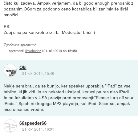
čisto kul zadeva. Ampak verjamem, da bi good enough prenosnik z
poznanim OSom za podobno ceno kot tablica bil zanimiv še širši
množici.
PS:
Zdej smo pa konkretno iztirl... Moderator briši :)
Zgodovina sprememb…
spremenil:
iloveboobz
(
21. okt 2014 ob 15:45
)
Oki
::
21. okt 2014, 15:46
Nekje sem bral, da se bunijo, ker speaker uporablja "iPad" za vse
tablice, ki jih vidi. In so nekateri užaljeni, ker vsi pa res niso iPadi...
In na fakultetah v USA pravijo pred predavanji:"Please turn off your
iPods." Sploh ni drugega MP3 playerja, kot iPod. Sicer so, ampak
niso omembe vredni.
66speeder66
::
21. okt 2014, 16:01