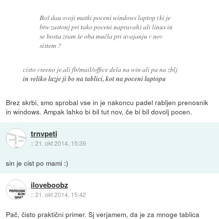
Boš dau svoji matki poceni windows laptop (ki je
btw zastonj pri tako poceni napravah) ali linux in
se bosta zram še oba mučla pri uvajanju v nov
sistem ?
cisto vseeno je,ali fb/mail/office dela na win ali pa na zblj
in veliko lazje ji bo na tablici, kot na poceni laptopu
Brez skrbi, smo sprobal vse in je nakoncu padel rabljen prenosnik
in windows. Ampak lahko bi bil tut nov, če bi bil dovolj pocen.
trnvpeti
::
21. okt 2014, 15:39
sin je cist po mami :)
iloveboobz
::
21. okt 2014, 15:42
Pač, čisto praktični primer. Sj verjamem, da je za mnoge tablica