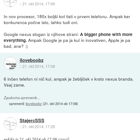
::
21. okt 2014, 17:06
In nov procesor, 180x boljši kot tisti v prvem telefonu. Ampak ker
konkurenca počne isto, lahko tudi oni.
Google nexus slogan iz njihove strani:
A bigger phone with more
Ampak Google je pa ja kul in inovativen, Apple je pa
everything.
bad, ane? :)
iloveboobz
::
21. okt 2014, 17:08
6 inčen telefon ni nič kul, ampak je žebljiček v krsto nexus branda.
Vsaj zame.
Zgodovina sprememb…
spremenil:
iloveboobz
(
21. okt 2014 ob 17:08
)
StajercSSS
::
21. okt 2014, 17:29
nekikr
je
21. okt 2014 ob 17:06
izjavil
: