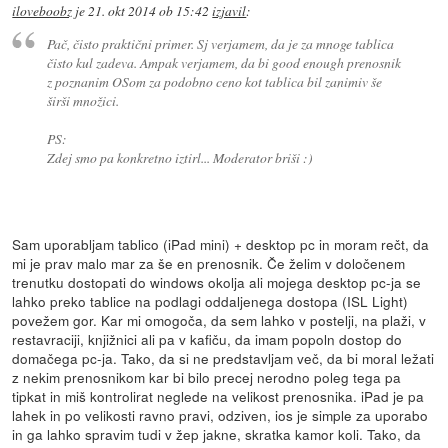
iloveboobz
je
21. okt 2014 ob 15:42
izjavil
:
Pač, čisto praktični primer. Sj verjamem, da je za mnoge tablica
čisto kul zadeva. Ampak verjamem, da bi good enough prenosnik
z poznanim OSom za podobno ceno kot tablica bil zanimiv še
širši množici.
PS:
Zdej smo pa konkretno iztirl... Moderator briši :)
Sam uporabljam tablico (iPad mini) + desktop pc in moram rečt, da
mi je prav malo mar za še en prenosnik. Če želim v določenem
trenutku dostopati do windows okolja ali mojega desktop pc-ja se
lahko preko tablice na podlagi oddaljenega dostopa (ISL Light)
povežem gor. Kar mi omogoča, da sem lahko v postelji, na plaži, v
restavraciji, knjižnici ali pa v kafiču, da imam popoln dostop do
domačega pc-ja. Tako, da si ne predstavljam več, da bi moral ležati
z nekim prenosnikom kar bi bilo precej nerodno poleg tega pa
tipkat in miš kontrolirat neglede na velikost prenosnika. iPad je pa
lahek in po velikosti ravno pravi, odziven, ios je simple za uporabo
in ga lahko spravim tudi v žep jakne, skratka kamor koli. Tako, da