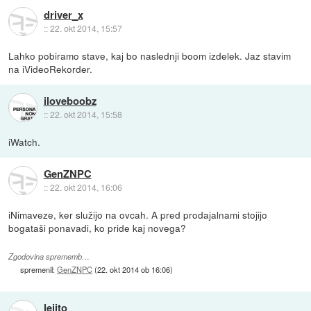
driver_x
::
22. okt 2014, 15:57
Lahko pobiramo stave, kaj bo naslednji boom izdelek. Jaz stavim
na iVideoRekorder.
iloveboobz
::
22. okt 2014, 15:58
iWatch.
GenZNPC
::
22. okt 2014, 16:06
iNimaveze, ker služijo na ovcah. A pred prodajalnami stojijo
bogataši ponavadi, ko pride kaj novega?
Zgodovina sprememb…
spremenil:
GenZNPC
(
22. okt 2014 ob 16:06
)
leiito