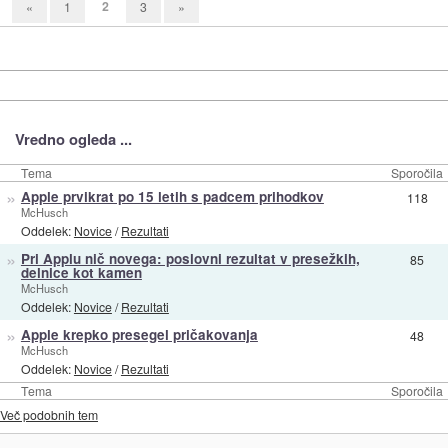
2
«
1
3
»
Vredno ogleda ...
Tema
Sporočila
»
Apple prvikrat po 15 letih s padcem prihodkov
118
McHusch
Oddelek:
Novice
/
Rezultati
»
Pri Applu nič novega: poslovni rezultat v presežkih,
85
delnice kot kamen
McHusch
Oddelek:
Novice
/
Rezultati
»
Apple krepko presegel pričakovanja
48
McHusch
Oddelek:
Novice
/
Rezultati
Tema
Sporočila
Več podobnih tem