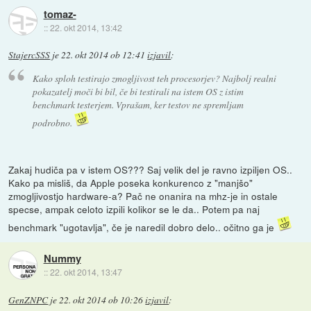
tomaz-
::
22. okt 2014, 13:42
StajercSSS
je
22. okt 2014 ob 12:41
izjavil
:
Kako sploh testirajo zmogljivost teh procesorjev? Najbolj realni
pokazatelj moči bi bil, če bi testirali na istem OS z istim
benchmark testerjem. Vprašam, ker testov ne spremljam
podrobno.
Zakaj hudiča pa v istem OS??? Saj velik del je ravno izpiljen OS..
Kako pa misliš, da Apple poseka konkurenco z "manjšo"
zmogljivostjo hardware-a? Pač ne onanira na mhz-je in ostale
specse, ampak celoto izpili kolikor se le da.. Potem pa naj
benchmark "ugotavlja", če je naredil dobro delo.. očitno ga je
Nummy
::
22. okt 2014, 13:47
GenZNPC
je
22. okt 2014 ob 10:26
izjavil
: