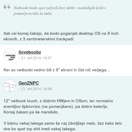
Netbooki bodo spet zaživeli brez skrbi v naslednjih letih s
pomočjo nvidie in intla.
Itak vsi komaj čakajo, da bodo poganjali desktop OS na 9 inch
ekranih, z 3 centimeterskimi trackpadi.
iloveboobz
::
21. okt 2014, 16:37
Ker so netbooki vedno bili z 9" ekrani in čist nič večjega...
GenZNPC
::
21. okt 2014, 16:48
12" netbook touch, z dobrim HWjem in OSom, ter normalno
snemljivo tipkovnico (ne pomanjšano), pa dobro baterijo.
Komaj čakam pa še marsikdo.
V bistvu nekaj takega samo še naj izboljšajo malo, čez kako leto
dve bo spet top shit imeti nekaj takega: