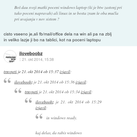
Boš dau svoji matki poceni windows laptop (ki je btw zastonj pri
tako poceni napravah) ali linux in se bosta zram še oba mučla
pri uvajanju v nov sistem ?
cisto vseeno je,ali fb/mail/office dela na win ali pa na zblj
in veliko lazje ji bo na tablici, kot na poceni laptopu
iloveboobz
::
21. okt 2014, 15:38
trnvpeti
je
21. okt 2014 ob 15:37
izjavil
:
iloveboobz
je
21. okt 2014 ob 15:36
izjavil
:
trnvpeti
je
21. okt 2014 ob 15:34
izjavil
:
iloveboobz
je
21. okt 2014 ob 15:29
izjavil
:
in windows ready.
kaj delas, da rabis windows