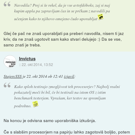
Navodila? Prej si še rekel, da je vse avtofdöboks, zaj si naj
kupim appla pa zapravljam čas in se prčkam z navodili pa
učenjem kako to njihovo omejeno čudo uporabljat
Glej če pač ne znaš uporabljati pa preberi navodila, nisem ti jaz
kriv, da ne znaš ugotovit sam kako stvari delujejo :) Da se vse,
samo znati je treba.
Invictus
::
22. okt 2014, 13:52
StajercSSS
je
22. okt 2014 ob 12:41
izjavil
:
Kako sploh testirajo zmogljivost teh procesorjev? Najbolj realni
pokazatelj moči bi bil, če bi testirali na istem OS z istim
benchmark testerjem. Vprašam, ker testov ne spremljam
podrobno.
Na koncu je odvisna samo uporabniška izkušnja.
Če s slabšim procesorjem na papirju lahko zagotoviš boljšo, potem