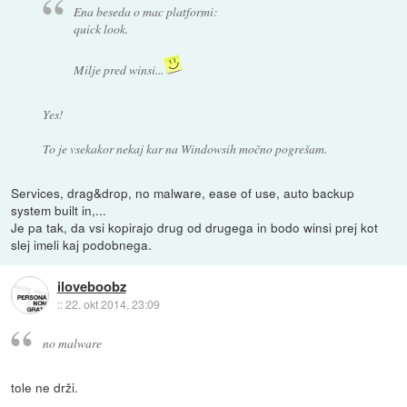
Ena beseda o mac platformi:
quick look.
Milje pred winsi...
Yes!
To je vsekakor nekaj kar na Windowsih močno pogrešam.
Services, drag&drop, no malware, ease of use, auto backup
system built in,...
Je pa tak, da vsi kopirajo drug od drugega in bodo winsi prej kot
slej imeli kaj podobnega.
iloveboobz
::
22. okt 2014, 23:09
no malware
tole ne drži.