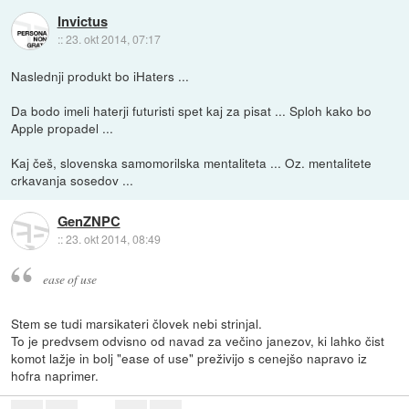
Invictus
::
23. okt 2014, 07:17
Naslednji produkt bo iHaters ...
Da bodo imeli haterji futuristi spet kaj za pisat ... Sploh kako bo
Apple propadel ...
Kaj češ, slovenska samomorilska mentaliteta ... Oz. mentalitete
crkavanja sosedov ...
GenZNPC
::
23. okt 2014, 08:49
ease of use
Stem se tudi marsikateri človek nebi strinjal.
To je predvsem odvisno od navad za večino janezov, ki lahko čist
komot lažje in bolj "ease of use" preživijo s cenejšo napravo iz
hofra naprimer.