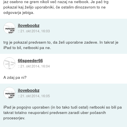
jaz osebno ne grem nikoli več nazaj na netbook. Je pač trg
pokazal kaj želijo uporabniki, če ostalim dinozavrom to ne
odgovarja jebiga.
iloveboobz
::
21. okt 2014, 16:03
trg je pokazal predvsem to, da želi uporabne zadeve. In takrat je
iPad to bil, netbooki pa ne.
66speeder66
::
21. okt 2014, 16:04
A zdaj pa ni?
iloveboobz
::
21. okt 2014, 16:05
iPad je pogojno uporaben (in bo tako tudi ostal) netbooki so bili pa
takrat totalno neuporabni predvsem zaradi uber počasnih
procesorjev.