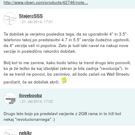
http://www.nbwn.com/products/42746/note...
StajercSSS
::
21. okt 2014, 17:01
Ta dobiček je verjetno posledica tega, da so uporabniki 4" in 3.5"
telefonov takoj po predstavitvi 4.7 in 5.5" verzije čudežno ugotovili,
da 4" verzija več ni popolna. Zato je tudi taki naval na nakup nove
verzije in posledično rekordni dobiček.
Bolj kot to me zanima, kako bodo lahko ta trend drugo leto ponovili,
ko je že težko še kaj izboljšat (ekran je bila zadnja "revolucija"). In
če se trend ne ponovi, bo zanimivo, ali bodo začeli na Wall Streetu
paničarit, če se dobiček skrči.
iloveboobz
::
21. okt 2014, 17:02
Drugo leto bojo pa predstavl varjante z 2GB rama in to tržl kot
nekaj "revolucionarnega" :)
nekikr