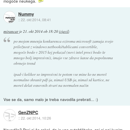
mogoče neukega.
Nummy
::
22. okt 2014, 08:41
mirancar
je
21. okt 2014 ob 18:20
izjavil
:
po mojem mnenju konkurenca oziroma microsoft zamuja svojo
priložnost z windows netbooki/tablicami convertible,
mogoče bodo v 2015 kej pokazal (novi intel proci bodo še
mnogo bolj impresivni), imajo vse zdrave šanse da popolnoma
obrnejo trend
ipad-i kolikor so impresivni te potem vse mine ko ne moreš
normalno shranit pdf-ja, nimaš USB-ja, nimaš sd kartice, ne
moreš delat osnovnih stvari na normalen način
Vse se da, samo malo je treba navodila prebrati... :)
GenZNPC
::
22. okt 2014, 10:26
Navodila? Prej si še rekel, da je vse avtofdöboks, zaj si naj kupim