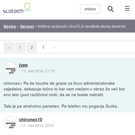
☰
Novice
»
Varnost
»
Kritična ranljivost v GnuTLS neodkrita skoraj devet let
3
»
«
1
2
jype
::
11. mar 2014, 21:13
chironex> Pa še touche de grace za linux administratorske
zajedalce, dokazuje točno to kar vam mečem v obraz že več kot
eno leto (pod različnimi nicki, da se ne boste matrali)
Tale je pa strahotno pameten. Pa telefon mu poganja Sucks.
chironex10
::
11. mar 2014, 22:31