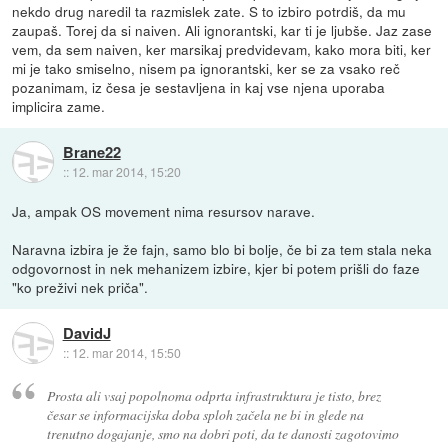
nekdo drug naredil ta razmislek zate. S to izbiro potrdiš, da mu
zaupaš. Torej da si naiven. Ali ignorantski, kar ti je ljubše. Jaz zase
vem, da sem naiven, ker marsikaj predvidevam, kako mora biti, ker
mi je tako smiselno, nisem pa ignorantski, ker se za vsako reč
pozanimam, iz česa je sestavljena in kaj vse njena uporaba
implicira zame.
Brane22
::
12. mar 2014, 15:20
Ja, ampak OS movement nima resursov narave.
Naravna izbira je že fajn, samo blo bi bolje, če bi za tem stala neka
odgovornost in nek mehanizem izbire, kjer bi potem prišli do faze
"ko preživi nek priča".
DavidJ
::
12. mar 2014, 15:50
Prosta ali vsaj popolnoma odprta infrastruktura je tisto, brez
česar se informacijska doba sploh začela ne bi in glede na
trenutno dogajanje, smo na dobri poti, da te danosti zagotovimo