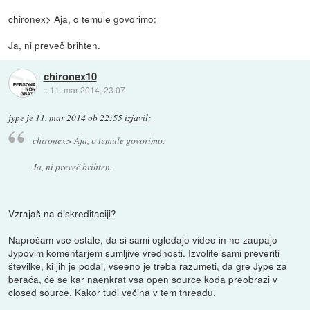
chironex> Aja, o temule govorimo:
Ja, ni preveč brihten.
chironex10
::
11. mar 2014, 23:07
jype
je
11. mar 2014 ob 22:55
izjavil
:
chironex> Aja, o temule govorimo:
Ja, ni preveč brihten.
Vzrajaš na diskreditaciji?
Naprošam vse ostale, da si sami ogledajo video in ne zaupajo
Jypovim komentarjem sumljive vrednosti. Izvolite sami preveriti
številke, ki jih je podal, vseeno je treba razumeti, da gre Jype za
berača, če se kar naenkrat vsa open source koda preobrazi v
closed source. Kakor tudi večina v tem threadu.