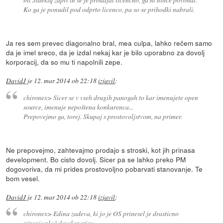
Ko ga je ponudil pod odprto licenco, pa so se prihodki nabrali.
Ja res sem prevec diagonalno bral, mea culpa, lahko rečem samo
da je imel sreco, da je izdal nekaj kar je bilo uporabno za dovolj
korporacij, da so mu ti napolnili zepe.
DavidJ
je
12. mar 2014 ob 22:18
izjavil
:
chironex> Sicer se v vseh drugih panogah to kar imenujete open
source, imenuje nepoštena konkurenca...
Prepovejmo ga, torej. Skupaj s prostovoljstvom, na primer.
Ne prepovejmo, zahtevajmo prodajo s stroski, kot jih prinasa
development. Bo cisto dovolj. Sicer pa se lahko preko PM
dogovoriva, da mi prides prostovoljno pobarvati stanovanje. Te
bom vesel.
DavidJ
je
12. mar 2014 ob 22:18
izjavil
:
chironex> Edina zadeva, ki jo je OS prinesel je drasticno
nizanje plač developerjev.