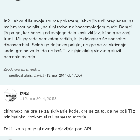
In? Lahko ti še svoje source pokazem, lahko jih tudi pregledas, na
mojem racunalniku, se ti ni treba z dissasemblerjem mucit. Dam ti
jih pa ne, ker hocem od svojega dela zasluziti jaz, ki sem se zanj
trudil. Mimogrede sem eden redkih, ki je dejansko še sposoben
disassemblat. Sploh ne dojames pointa, ne gre se za skrivanje
kode, gre se za to, da ne boš TI z minimalnim vlozkom sluzil
namesto avtorja.
Zgodovina sprememb…
predlagal izbris:
DavidJ
(
13. mar 2014 ob 17:05
)
jype
::
12. mar 2014, 20:53
chironex> ne gre se za skrivanje kode, gre se za to, da ne boš TI z
minimalnim vlozkom sluzil namesto avtorja.
Drži - zato pametni avtorji objavljajo pod GPL.