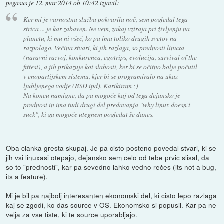
pegasus
je
12. mar 2014 ob 10:42
izjavil
:
Ker mi je varnostna služba pokvarila noč, sem pogledal tega
strica ... je kar zabaven. Ne vem, zakaj vztraja pri življenju na
planetu, ki mu ni všeč, ko pa ima toliko drugih svetov na
razpolago. Večina stvari, ki jih razlaga, so prednosti linuxa
(naravni razvoj, konkurenca, egotrips, evolucija, survival of the
fittest), a jih prikazuje kot slabosti, ker bi se očitno bolje počutil
v enopartijskem sistemu, kjer bi se programiralo na ukaz
ljubljenega vodje (BSD ipd). Karikiram ;)
Na koncu namigne, da pa mogoče kaj od tega dejansko je
prednost in ima tudi drugi del predavanja "why linux doesn't
suck", ki ga mogoče utegnem pogledat še danes.
Oba clanka gresta skupaj. Je pa cisto posteno povedal stvari, ki se
jih vsi linuxasi otepajo, dejansko sem celo od tebe prvic slisal, da
so to "prednosti", kar pa sevedno lahko vedno rečes (its not a bug,
its a feature).
Mi je bil pa najbolj interesanten ekonomski del, ki cisto lepo razlaga
kaj se zgodi, ko das source v OS. Ekonomsko si popusil. Kar pa ne
velja za vse tiste, ki te source uporabljajo.