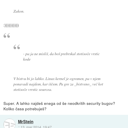
Zakon.
:))))))))))
- pa ja ne misliš, da boš prebrskal stotisoče vrstic
kode
V bistvu bi jo lahko. Linux kernel je ogromen, pa v njem
ponavadi najdem, kar iščem. Pa gre za _bistveno_ več kot
stotisoče vrrstic sourcea.
Super. A lahko najdeš enega od še neodkritih security bugov?
Koliko časa potrebuješ?
MrStein
::
13. mar 2014, 19:47