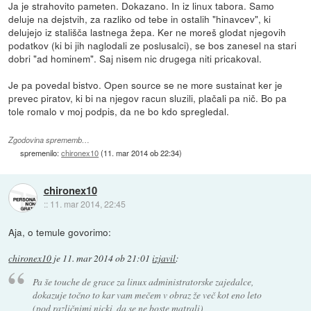
Ja je strahovito pameten. Dokazano. In iz linux tabora. Samo
deluje na dejstvih, za razliko od tebe in ostalih "hinavcev", ki
delujejo iz stališča lastnega žepa. Ker ne moreš glodat njegovih
podatkov (ki bi jih naglodali ze poslusalci), se bos zanesel na stari
dobri "ad hominem". Saj nisem nic drugega niti pricakoval.
Je pa povedal bistvo. Open source se ne more sustainat ker je
prevec piratov, ki bi na njegov racun sluzili, plačali pa nič. Bo pa
tole romalo v moj podpis, da ne bo kdo spregledal.
Zgodovina sprememb…
spremenilo:
chironex10
(
11. mar 2014 ob 22:34
)
chironex10
::
11. mar 2014, 22:45
Aja, o temule govorimo:
chironex10
je
11. mar 2014 ob 21:01
izjavil
:
Pa še touche de grace za linux administratorske zajedalce,
dokazuje točno to kar vam mečem v obraz že več kot eno leto
(pod različnimi nicki, da se ne boste matrali)