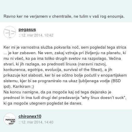
Ravno ker ne verjamem v chemtraile, ne tulim v vaš rog enoumja.
pegasus
::
12. mar 2014, 10:42
Ker mi je varnostna služba pokvarila noč, sem pogledal tega strica
... je kar zabaven. Ne vem, zakaj vztraja pri življenju na planetu, ki
mu ni všeč, ko pa ima toliko drugih svetov na razpolago. Večina
stvari, ki jih razlaga, so prednosti linuxa (naravni razvoj,
konkurenca, egotrips, evolucija, survival of the fittest), a jih
prikazuje kot slabosti, ker bi se očitno bolje počutil v enopartijskem
sistemu, kjer bi se programiralo na ukaz ljubljenega vodje (BSD
ipd). Karikiram ;)
Na koncu namigne, da pa mogoče kaj od tega dejansko je
prednost in ima tudi drugi del predavanja "why linux doesn't suck",
ki ga mogoče utegnem pogledat še danes.
chironex10
::
12. mar 2014, 14:40