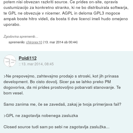
potem nisi obvezan razkriti source. Ce prides on-site, opravis
custumizacijo za konkretno stranko, ki ne bo distribuirala softwarja,
te GPL ne obvezuje v nicemer. AGPL in deloma GPL3 mogoce
ampak boste hitro videli, da bosta ti dve licenci imeli hudo omejeno
uporabo.
Zgodovina sprememb…
spremenilo:
chironex10
(
13. mar 2014 ob 00:44
)
Poldi112
::
13. mar 2014, 08:45
>Ne prepovejmo, zahtevajmo prodajo s stroski, kot jih prinasa
development. Bo cisto dovolj. Sicer pa se lahko preko PM
dogovoriva, da mi prides prostovoljno pobarvati stanovanje. Te
bom vesel.
Samo zanima me, če se zavedaš, zakaj je tvoja primerjava fail?
>GPL ne zagotavlja nobenega zasluzka
Closed source tudi sam po sebi ne zagotavlja zaslužka...