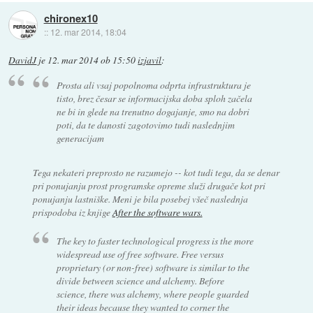
chironex10
::
12. mar 2014, 18:04
DavidJ
je
12. mar 2014 ob 15:50
izjavil
:
Prosta ali vsaj popolnoma odprta infrastruktura je
tisto, brez česar se informacijska doba sploh začela
ne bi in glede na trenutno dogajanje, smo na dobri
poti, da te danosti zagotovimo tudi naslednjim
generacijam
Tega nekateri preprosto ne razumejo -- kot tudi tega, da se denar
pri ponujanju prost programske opreme služi drugače kot pri
ponujanju lastniške. Meni je bila posebej všeč naslednja
prispodoba iz knjige
After the software wars.
The key to faster technological progress is the more
widespread use of free software. Free versus
proprietary (or non-free) software is similar to the
divide between science and alchemy. Before
science, there was alchemy, where people guarded
their ideas because they wanted to corner the