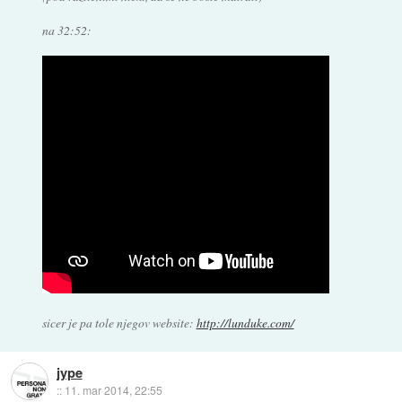
na 32:52:
sicer je pa tole njegov website:
http://lunduke.com/
jype
::
11. mar 2014, 22:55