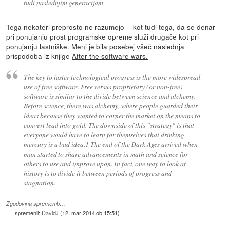
tudi naslednjim generacijam
Tega nekateri preprosto ne razumejo -- kot tudi tega, da se denar
pri ponujanju prost programske opreme služi drugače kot pri
ponujanju lastniške. Meni je bila posebej všeč naslednja
prispodoba iz knjige
After the software wars.
The key to faster technological progress is the more widespread
use of free software. Free versus proprietary (or non-free)
software is similar to the divide between science and alchemy.
Before science, there was alchemy, where people guarded their
ideas because they wanted to corner the market on the means to
convert lead into gold. The downside of this "strategy" is that
everyone would have to learn for themselves that drinking
mercury is a bad idea.1 The end of the Dark Ages arrived when
man started to share advancements in math and science for
others to use and improve upon. In fact, one way to look at
history is to divide it between periods of progress and
stagnation.
Zgodovina sprememb…
spremenil:
DavidJ
(
12. mar 2014 ob 15:51
)