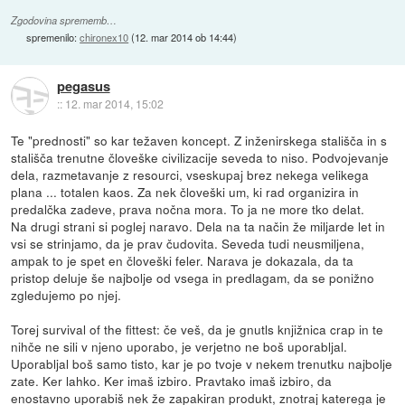
Zgodovina sprememb…
spremenilo:
chironex10
(
12. mar 2014 ob 14:44
)
pegasus
::
12. mar 2014, 15:02
Te "prednosti" so kar težaven koncept. Z inženirskega stališča in s
stališča trenutne človeške civilizacije seveda to niso. Podvojevanje
dela, razmetavanje z resourci, vseskupaj brez nekega velikega
plana ... totalen kaos. Za nek človeški um, ki rad organizira in
predalčka zadeve, prava nočna mora. To ja ne more tko delat.
Na drugi strani si poglej naravo. Dela na ta način že miljarde let in
vsi se strinjamo, da je prav čudovita. Seveda tudi neusmiljena,
ampak to je spet en človeški feler. Narava je dokazala, da ta
pristop deluje še najbolje od vsega in predlagam, da se ponižno
zgledujemo po njej.
Torej survival of the fittest: če veš, da je gnutls knjižnica crap in te
nihče ne sili v njeno uporabo, je verjetno ne boš uporabljal.
Uporabljal boš samo tisto, kar je po tvoje v nekem trenutku najbolje
zate. Ker lahko. Ker imaš izbiro. Pravtako imaš izbiro, da
enostavno uporabiš nek že zapakiran produkt, znotraj katerega je