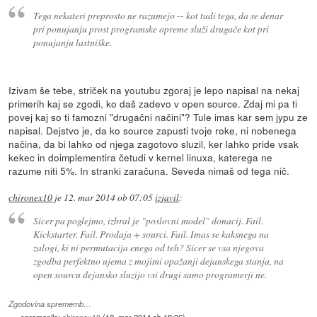
Tega nekateri preprosto ne razumejo -- kot tudi tega, da se denar
pri ponujanju prost programske opreme služi drugače kot pri
ponujanju lastniške.
Izivam še tebe, striček na youtubu zgoraj je lepo napisal na nekaj
primerih kaj se zgodi, ko daš zadevo v open source. Zdaj mi pa ti
povej kaj so ti famozni "drugačni načini"? Tule imas kar sem jypu ze
napisal. Dejstvo je, da ko source zapusti tvoje roke, ni nobenega
načina, da bi lahko od njega zagotovo sluzil, ker lahko pride vsak
kekec in doimplementira četudi v kernel linuxa, katerega ne
razume niti 5%. In stranki zaračuna. Seveda nimaš od tega nič.
chironex10
je
12. mar 2014 ob 07:05
izjavil
:
Sicer pa poglejmo, izbral je "poslovni model" donacij. Fail.
Kickstarter. Fail. Prodaja + sourci. Fail. Imas se kaksnega na
zalogi, ki ni permutacija enega od teh? Sicer se vsa njegova
zgodba perfektno ujema z mojimi opažanji dejanskega stanja, na
open sourcu dejansko sluzijo vsi drugi samo programerji ne.
Zgodovina sprememb…
spremenilo:
chironex10
(
12. mar 2014 ob 18:36
)