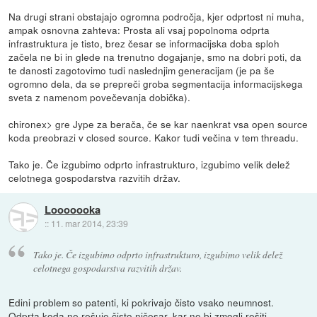
Na drugi strani obstajajo ogromna področja, kjer odprtost ni muha,
ampak osnovna zahteva: Prosta ali vsaj popolnoma odprta
infrastruktura je tisto, brez česar se informacijska doba sploh
začela ne bi in glede na trenutno dogajanje, smo na dobri poti, da
te danosti zagotovimo tudi naslednjim generacijam (je pa še
ogromno dela, da se prepreči groba segmentacija informacijskega
sveta z namenom povečevanja dobička).
chironex> gre Jype za berača, če se kar naenkrat vsa open source
koda preobrazi v closed source. Kakor tudi večina v tem threadu.
Tako je. Če izgubimo odprto infrastrukturo, izgubimo velik delež
celotnega gospodarstva razvitih držav.
Looooooka
::
11. mar 2014, 23:39
Tako je. Če izgubimo odprto infrastrukturo, izgubimo velik delež
celotnega gospodarstva razvitih držav.
Edini problem so patenti, ki pokrivajo čisto vsako neumnost.
Odprta koda ne rešuje čisto ničesar, kar ne bi zmogli rešiti