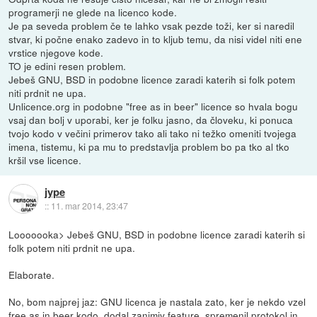
programerji ne glede na licenco kode.
Je pa seveda problem če te lahko vsak pezde toži, ker si naredil
stvar, ki počne enako zadevo in to kljub temu, da nisi videl niti ene
vrstice njegove kode.
TO je edini resen problem.
Jebeš GNU, BSD in podobne licence zaradi katerih si folk potem
niti prdnit ne upa.
Unlicence.org in podobne "free as in beer" licence so hvala bogu
vsaj dan bolj v uporabi, ker je folku jasno, da človeku, ki ponuca
tvojo kodo v večini primerov tako ali tako ni težko omeniti tvojega
imena, tistemu, ki pa mu to predstavlja problem bo pa tko al tko
kršil vse licence.
jype
::
11. mar 2014, 23:47
Looooooka> Jebeš GNU, BSD in podobne licence zaradi katerih si
folk potem niti prdnit ne upa.
Elaborate.
No, bom najprej jaz: GNU licenca je nastala zato, ker je nekdo vzel
free as in beer kodo, dodal zanimiv feature, spremenil protokol in