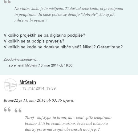
Ne vidim, kako je to mišljeno. Ti daš od sebe kodo, ki je zazipana
in podpisana. In kako potem se dodajo "dobrote", ki naj jih
nihče ne bi opazil ?
V koliko projektih se pa digitalno podpiše?
V kolikih se ta podpis preverja?
V kolikih se kode ne dotakne nihče več? Nikoli? Garantirano?
Zgodovina sprememb…
spremenil:
MrStein
(
13. mar 2014 ob 19:30
)
MrStein
::
13. mar 2014, 19:39
Brane22
je
11. mar 2014 ob 03:36
izjavil
:
Torej - kaj Jype-tu brani, da v kodi vpiše tempirano
bombo, ki ti bo sesula mašino, če ne boš točno na
dan xy poravnal svojih obveznosti do njega?