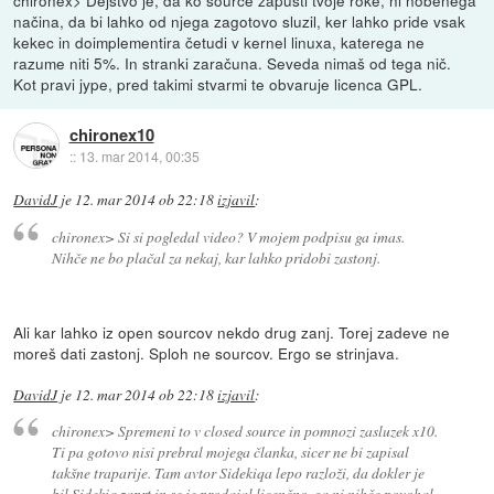
chironex> Dejstvo je, da ko source zapusti tvoje roke, ni nobenega
načina, da bi lahko od njega zagotovo sluzil, ker lahko pride vsak
kekec in doimplementira četudi v kernel linuxa, katerega ne
razume niti 5%. In stranki zaračuna. Seveda nimaš od tega nič.
Kot pravi jype, pred takimi stvarmi te obvaruje licenca GPL.
chironex10
::
13. mar 2014, 00:35
DavidJ
je
12. mar 2014 ob 22:18
izjavil
:
chironex> Si si pogledal video? V mojem podpisu ga imas.
Nihče ne bo plačal za nekaj, kar lahko pridobi zastonj.
Ali kar lahko iz open sourcov nekdo drug zanj. Torej zadeve ne
moreš dati zastonj. Sploh ne sourcov. Ergo se strinjava.
DavidJ
je
12. mar 2014 ob 22:18
izjavil
:
chironex> Spremeni to v closed source in pomnozi zasluzek x10.
Ti pa gotovo nisi prebral mojega članka, sicer ne bi zapisal
takšne traparije. Tam avtor Sidekiqa lepo razloži, da dokler je
bil Sidekiq zaprt in se je prodajal licenčno, ga ni nihče povohal.