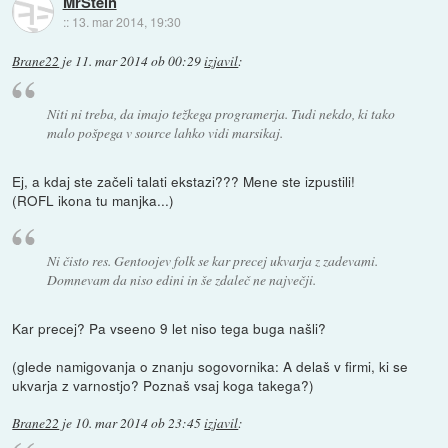
MrStein
::
13. mar 2014, 19:30
Brane22
je
11. mar 2014 ob 00:29
izjavil
:
Niti ni treba, da imajo težkega programerja. Tudi nekdo, ki tako
malo pošpega v source lahko vidi marsikaj.
Ej, a kdaj ste začeli talati ekstazi??? Mene ste izpustili!
(ROFL ikona tu manjka...)
Ni čisto res. Gentoojev folk se kar precej ukvarja z zadevami.
Domnevam da niso edini in še zdaleč ne največji.
Kar precej? Pa vseeno 9 let niso tega buga našli?
(glede namigovanja o znanju sogovornika: A delaš v firmi, ki se
ukvarja z varnostjo? Poznaš vsaj koga takega?)
Brane22
je
10. mar 2014 ob 23:45
izjavil
: