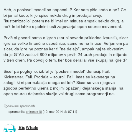
Heh, a poslovni modeli so napacni :P Ker sam piše kodo a ne? Če
bi jemal kodo, ki jo spise nekdo drug in prodajal svojo
"kustomizacijo" potem ne bi imel on minusa ampak nekdo drug, a
ne? In bi lahko s polnimi usti zagovarjal open source movement.
Prvič ni govoril samo o igrah (kar si seveda prikladno izpustil), sicer
igre so velike finančne uspešnice, samo ne na linuxu. Verjamem pa
sicer, da igre ne poznas ker ti "ne delajo", ampak naj te obvestim
da je GTA5 zasluzil 800 miljonov v prvih 24 urah prodaje in miljardo
v treh dneh. Pa dovolj o tem, ker bos derailal vse skupaj na igre :P
Sicer pa poglejmo, izbral je "poslovni model" donacij. Fail.
Kickstarter. Fail. Prodaja + sourci. Fail. Imas se kaksnega na
zalogi, ki ni permutacija enega od teh? Sicer se vsa njegova
zgodba perfektno ujema z mojimi opažanji dejanskega stanja, na
open sourcu dejansko sluzijo vsi drugi samo programerji ne.
Zgodovina sprememb…
spremenilo:
chironex10
(
12. mar 2014 ob 07:11
)
BigWhale