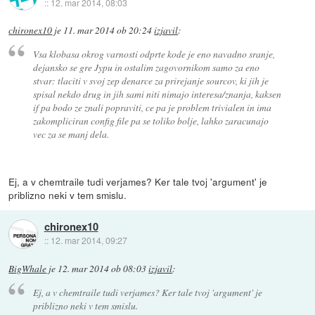
::
12. mar 2014, 08:03
chironex10
je
11. mar 2014 ob 20:24
izjavil
:
Vsa klobasa okrog varnosti odprte kode je eno navadno sranje,
dejansko se gre Jypu in ostalim zagovornikom samo za eno
stvar: tlaciti v svoj zep denarce za prirejanje sourcov, ki jih je
spisal nekdo drug in jih sami niti nimajo interesa/znanja, kaksen
if pa bodo ze znali popraviti, ce pa je problem trivialen in ima
zakompliciran config file pa se toliko bolje, lahko zaracunajo
vec za se manj dela.
Ej, a v chemtraile tudi verjames? Ker tale tvoj 'argument' je
priblizno neki v tem smislu.
chironex10
::
12. mar 2014, 09:27
BigWhale
je
12. mar 2014 ob 08:03
izjavil
:
Ej, a v chemtraile tudi verjames? Ker tale tvoj 'argument' je
priblizno neki v tem smislu.