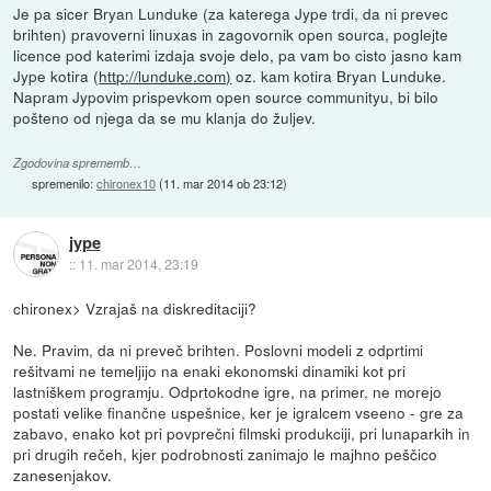
Je pa sicer Bryan Lunduke (za katerega Jype trdi, da ni prevec
brihten) pravoverni linuxas in zagovornik open sourca, poglejte
licence pod katerimi izdaja svoje delo, pa vam bo cisto jasno kam
Jype kotira (
http://lunduke.com)
oz. kam kotira Bryan Lunduke.
Napram Jypovim prispevkom open source communityu, bi bilo
pošteno od njega da se mu klanja do žuljev.
Zgodovina sprememb…
spremenilo:
chironex10
(
11. mar 2014 ob 23:12
)
jype
::
11. mar 2014, 23:19
chironex> Vzrajaš na diskreditaciji?
Ne. Pravim, da ni preveč brihten. Poslovni modeli z odprtimi
rešitvami ne temeljijo na enaki ekonomski dinamiki kot pri
lastniškem programju. Odprtokodne igre, na primer, ne morejo
postati velike finančne uspešnice, ker je igralcem vseeno - gre za
zabavo, enako kot pri povprečni filmski produkciji, pri lunaparkih in
pri drugih rečeh, kjer podrobnosti zanimajo le majhno peščico
zanesenjakov.