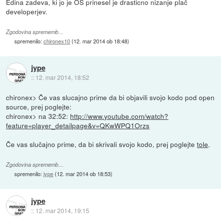
Edina zadeva, ki jo je OS prinesel je drasticno nizanje plač
developerjev.
Zgodovina sprememb…
spremenilo:
chironex10
(
12. mar 2014 ob 18:48
)
jype
::
12. mar 2014, 18:52
chironex> Če vas slucajno prime da bi objavili svojo kodo pod open
source, prej poglejte:
chironex> na 32:52:
http://www.youtube.com/watch?
feature=player_detailpage&v=QKwWPQ1Orzs
Če vas slučajno prime, da bi skrivali svojo kodo, prej poglejte
tole
.
Zgodovina sprememb…
spremenilo:
jype
(
12. mar 2014 ob 18:53
)
jype
::
12. mar 2014, 19:15