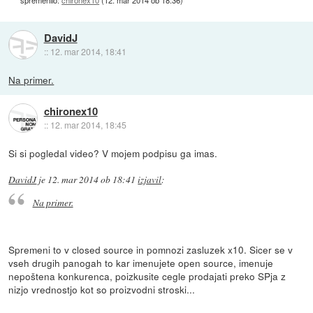
DavidJ
::
12. mar 2014, 18:41
Na primer.
chironex10
::
12. mar 2014, 18:45
Si si pogledal video? V mojem podpisu ga imas.
DavidJ
je
12. mar 2014 ob 18:41
izjavil
:
Na primer.
Spremeni to v closed source in pomnozi zasluzek x10. Sicer se v
vseh drugih panogah to kar imenujete open source, imenuje
nepoštena konkurenca, poizkusite cegle prodajati preko SPja z
nizjo vrednostjo kot so proizvodni stroski...