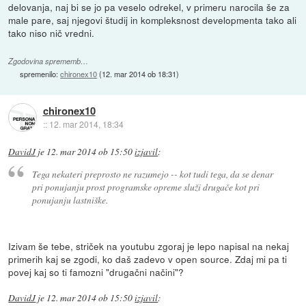
delovanja, naj bi se jo pa veselo odrekel, v primeru narocila še za
male pare, saj njegovi študij in kompleksnost developmenta tako ali
tako niso nič vredni.
Zgodovina sprememb…
spremenilo:
chironex10
(
12. mar 2014 ob 18:31
)
chironex10
::
12. mar 2014, 18:34
DavidJ
je
12. mar 2014 ob 15:50
izjavil
:
Tega nekateri preprosto ne razumejo -- kot tudi tega, da se denar
pri ponujanju prost programske opreme služi drugače kot pri
ponujanju lastniške.
Izivam še tebe, striček na youtubu zgoraj je lepo napisal na nekaj
primerih kaj se zgodi, ko daš zadevo v open source. Zdaj mi pa ti
povej kaj so ti famozni "drugačni načini"?
DavidJ
je
12. mar 2014 ob 15:50
izjavil
: