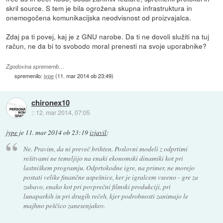
skril source. S tem je bila ogrožena skupna infrastruktura in
onemogočena komunikacijska neodvisnost od proizvajalca.
Zdaj pa ti povej, kaj je z GNU narobe. Da ti ne dovoli služiti na tuj
račun, ne da bi to svobodo moral prenesti na svoje uporabnike?
Zgodovina sprememb…
spremenilo:
jype
(
11. mar 2014 ob 23:49
)
chironex10
::
12. mar 2014, 07:05
jype
je
11. mar 2014 ob 23:19
izjavil
:
Ne. Pravim, da ni preveč brihten. Poslovni modeli z odprtimi
rešitvami ne temeljijo na enaki ekonomski dinamiki kot pri
lastniškem programju. Odprtokodne igre, na primer, ne morejo
postati velike finančne uspešnice, ker je igralcem vseeno - gre za
zabavo, enako kot pri povprečni filmski produkciji, pri
lunaparkih in pri drugih rečeh, kjer podrobnosti zanimajo le
majhno peščico zanesenjakov.