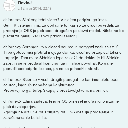
DavidJ
::
12. mar 2014, 22:18
chironex> Si si pogledal video? V mojem podpisu ga imas.
Sem. K tistemu ni nič za dodati le to, kar so že drugi povedali: za
prodajanje OSS je potreben drugačen poslovni model. Nihče ne bo
plačal za nekaj, kar lahko pridobi zastonj.
chironex> Spremeni to v closed source in pomnozi zasluzek x10.
Ti pa gotovo nisi prebral mojega članka, sicer ne bi zapisal takšne
traparije. Tam avtor Sidekiqa lepo razloži, da dokler je bil Sidekiq
zaprt in se je prodajal licenčno, ga ni nihče povohal. Ko ga je
ponudil pod odprto licenco, pa so se prihodki nabrali.
chironex> Sicer se v vseh drugih panogah to kar imenujete open
source, imenuje nepoštena konkurenca...
Prepovejmo ga, torej. Skupaj s prostovoljstvom, na primer.
chironex> Edina zadeva, ki jo je OS prinesel je drasticno nizanje
plač developerjev.
Zgornje ne drži. Se pa strinjam, da OSS otežuje prodajanje in
zaračunavanje bullshita.