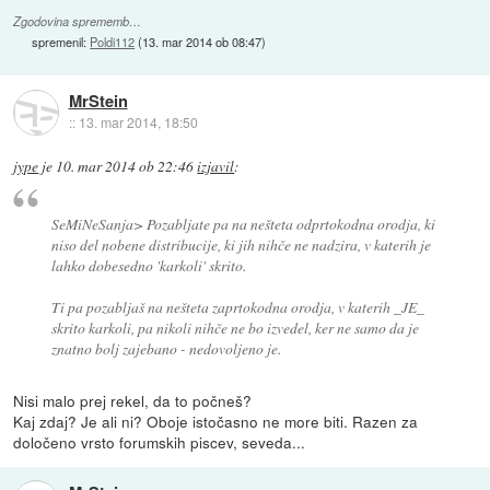
Zgodovina sprememb…
spremenil:
Poldi112
(
13. mar 2014 ob 08:47
)
MrStein
::
13. mar 2014, 18:50
jype
je
10. mar 2014 ob 22:46
izjavil
:
SeMiNeSanja> Pozabljate pa na nešteta odprtokodna orodja, ki
niso del nobene distribucije, ki jih nihče ne nadzira, v katerih je
lahko dobesedno 'karkoli' skrito.
Ti pa pozabljaš na nešteta zaprtokodna orodja, v katerih _JE_
skrito karkoli, pa nikoli nihče ne bo izvedel, ker ne samo da je
znatno bolj zajebano - nedovoljeno je.
Nisi malo prej rekel, da to počneš?
Kaj zdaj? Je ali ni? Oboje istočasno ne more biti. Razen za
določeno vrsto forumskih piscev, seveda...