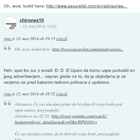
Oh, wow, lookit here:
http://www.securelist.com/en/advisories...
chironex10
::
12. mar 2014, 19:23
jype
je
12. mar 2014 ob 19:15
izjavil
:
Oh, wow, lookit here:
http://www.securelist.com/en/advisories...
Heh, spet bo zur z emaili :D :D :D Upam da komu uspe podvaliti en
jpeg advertiserjem... ceprav glede na to, da je objavljena je ze
verjetno ze pred kaksnim tednom pofixana z updatom.
jype
je
12. mar 2014 ob 18:52
izjavil
:
chironex> Če vas slucajno prime da bi objavili svojo kodo pod
open source, prej poglejte:
chironex> na 32:52:
http://www.youtube.com/watch?
feature=player_detailpage&v=QKwWPQ1Orzs
Če vas slučajno prime, da bi skrivali svojo kodo, prej poglejte
tole
.