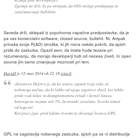
Zgornje ne drži. Se pa strinjam, da OSS otežuje prodajanje in
zaračunavanje bullshita.
Seveda drži, sklepaš iz popolnoma napačne predpostavke, da je
pa ves komercialni software, closed source, bullshit. Ni. Ampak
prinaša svoje R(&D) stroške, ki jih mora nekdo pokriti, da sploh
pride do zasluzka. Opazil sem, da imate hude tezave pri
razumevanju, da morajo developerji tudi od necesa ziveti. In open
source jim samo zmanjsuje moznosti pri tem.
DavidJ
je
12. mar 2014 ob 22:18
izjavil
:
chironex> Dejstvo je, da ko source zapusti tvoje roke, ni
nobenega načina, da bi lahko od njega zagotovo sluzil, ker lahko
pride vsak kekec in doimplementira četudi v kernel linuxa,
katerega ne razume niti 5%. In stranki zaračuna. Seveda nimaš
od tega nič.
Kot pravi jype, pred takimi stvarmi te obvaruje licenca GPL.
GPL ne zagotavlja nobenega zasluzka, sploh pa ce ni distribucije