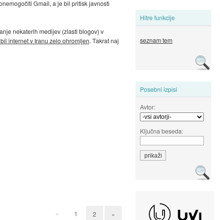
emogočiti Gmail, a je bil pritisk javnosti
Hitre funkcije
njanje nekaterih medijev (zlasti blogov) v
seznam tem
 bil internet v Iranu zelo ohromljen
. Takrat naj
Posebni izpisi
Avtor:
Ključna beseda:
«
1
2
»