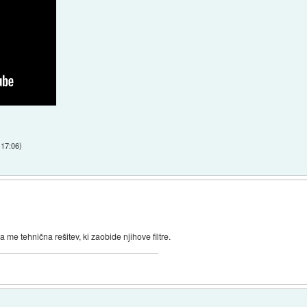
 17:06
)
e tehnična rešitev, ki zaobide njihove filtre.