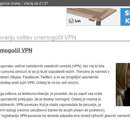
 umetne inteligence
::
včeraj ob 21:23
kovanju volitev onemogočil VPN
nemogočil VPN
ati uporabo večine navideznih zasebnih omrežij (VPN), ker naj bi bila
oziroma cenzuri, ki se jo trudi vzpostaviti režim. Trenutno je namreč v
trani (Skype, Facebook, Twitter), a so se iznajdljivi uporabniki
i dostop prek tujih VPN. Odslej to ne bo več možno.
 odbora za telekomunikacije, je povedal, da so zaprli vsa vrata
i uporabniki potrjujejo, da je dostop nemogoč. Odslej je možna le
e odobrenih, VPN-povezav. Kot je vlada napovedala že januarja, je
i razlogi (recimo uslužbenci banke do svojih pisarn ali podobno),
 registracijo VPN-povezav bo seveda odpadla ena izmed njihovih glavnih namembn