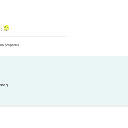
al?
oma propadel.
ene :)