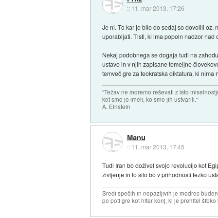
::
11. mar 2013, 17:26
Je ni. To kar je bilo do sedaj so dovolili o
uporabljati. Tisti, ki ima popoln nadzor nad
Nekaj podobnega se dogaja tudi na zahodu, k
ustave in v njih zapisane temeljne človekove 
temveč gre za teokratska diktatura, ki nima 
"Težav ne moremo reševati z isto miselnostj
kot smo jo imeli, ko smo jih ustvarili."
A. Einstein
Manu
::
11. mar 2013, 17:45
Tudi Iran bo doživel svojo revolucijo kot Egi
življenje in to silo bo v prihodnosti težko usta
Sredi spečih in nepazljivih je modrec buden 
po poti gre kot hiter konj, ki je prehitel šibko