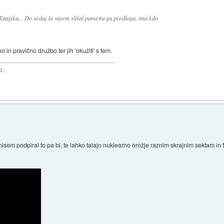
, Kitajska... Do sedaj še nisem slišal pametnega predloga, ima kdo
in pravično družbo ter jih 'okužiti' s tem.
o,
j nisem podpiral to pa bi, te lahko talajo nuklearno orožje raznim skrajnim sektam in t