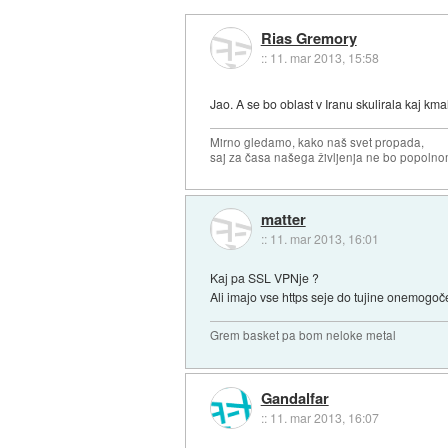
Rias Gremory
::
11. mar 2013, 15:58
Jao. A se bo oblast v Iranu skulirala kaj km
Mirno gledamo, kako naš svet propada,
saj za časa našega življenja ne bo popoln
matter
::
11. mar 2013, 16:01
Kaj pa SSL VPNje ?
Ali imajo vse https seje do tujine onemogoč
Grem basket pa bom neloke metal
Gandalfar
::
11. mar 2013, 16:07