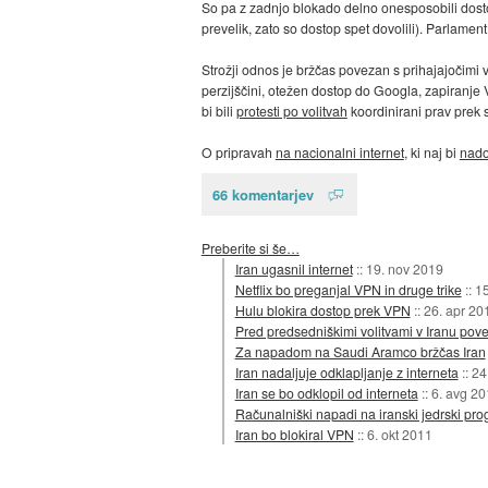
So pa z zadnjo blokado delno onesposobili dostop
prevelik, zato so dostop spet dovolili). Parlamen
Strožji odnos je bržčas povezan s prihajajočimi v
perzijščini, otežen dostop do Googla, zapiranje
bi bili
protesti po volitvah
koordinirani prav prek s
O pripravah
na nacionalni internet
, ki naj bi
nado
66 komentarjev
Preberite si še…
Iran ugasnil internet
::
19. nov 2019
Netflix bo preganjal VPN in druge trike
::
15
Hulu blokira dostop prek VPN
::
26. apr 20
Pred predsedniškimi volitvami v Iranu pov
Za napadom na Saudi Aramco bržčas Iran
Iran nadaljuje odklapljanje z interneta
::
24
Iran se bo odklopil od interneta
::
6. avg 20
Računalniški napadi na iranski jedrski pro
Iran bo blokiral VPN
::
6. okt 2011