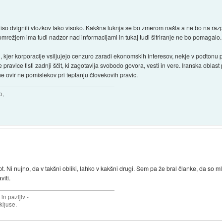
z. niso dvignili vložkov tako visoko. Kakšna luknja se bo zmerom našla a ne bo na r
 omrežjem ima tudi nadzor nad informacijami in tukaj tudi šifriranje ne bo pomagalo.
jer korporacije vsiljujejo cenzuro zaradi ekonomskih interesov, nekje v podtonu pa
pravice tisti zadnji ščit, ki zagotavlja svobodo govora, vesti in vere. Iranska oblas
ne ovir ne pomislekov pri teptanju človekovih pravic.
o,
pt. Ni nujno, da v takšni obliki, lahko v kakšni drugi. Sem pa že bral članke, da so m
viti.
in pazljiv -
 kljuse.