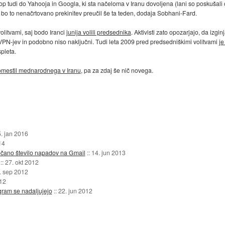
 tudi do Yahooja in Googla, ki sta načeloma v Iranu dovoljena (lani so poskušali on
t bo to nenačrtovano prekinitev preučil še ta teden, dodaja Sobhani-Fard.
olitvami, saj bodo Iranci
junija volili predsednika
. Aktivisti zato opozarjajo, da izgi
 VPN-jev in podobno niso naključni. Tudi leta 2009 pred predsedniškimi volitvami
je
pleta.
mestil mednarodnega v Iranu
, pa za zdaj še nič novega.
. jan 2016
14
ečano število napadov na Gmail
::
14. jun 2013
::
27. okt 2012
. sep 2012
12
gram se nadaljujejo
::
22. jun 2012