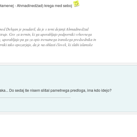
ja (Hamenej - Ahmadinedžad) krega med seboj
d Dehgan je poudaril, da je s temi dejanji Ahmadinedžad
truje. Gre za termin, ki ga uporabljajo podporniki vrhovnega
, uporabljajo pa ga za opis trenutnega iranskega predsednika in
ki tako opozarjajo, da je na oblasti človek, ki slabi islamske
itajska... Do sedaj še nisem slišal pametnega predloga, ima kdo idejo?