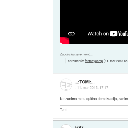
Zgodovina sprememb…
spremenilo:
fantasycamp
(
11. mar 2013 ob
...:TOMI:...
::
11. mar 2013, 17:17
Ne zanima me utopična demokracija, zanima m
Tomi
Fritz