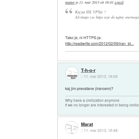
matter
je
11. mar 2013 ob 16:01
izjavil
:
Kaj pa SSL VPNje ?
Ali imajo vse https seje do tujine onemog
Tako je, ni HTTPS-ja:
http://readwrite.com/2012/02/09/iran_bl...
T-h-o-r
::
11. mar 2013, 16:09
kaj jim preostane (irancem)?
Why have a civilization anymore
if we no longer are interested in being civili
Marat
::
11. mar 2013, 16:48