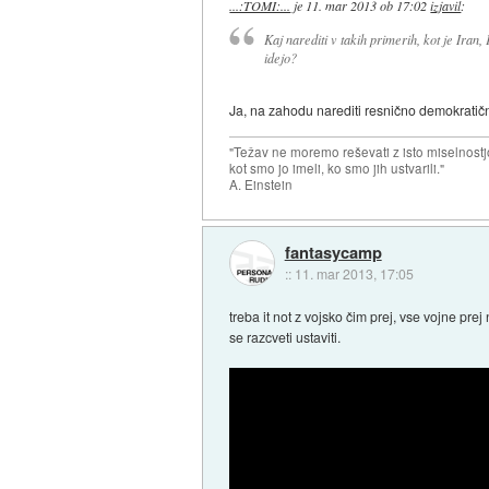
...:TOMI:...
je
11. mar 2013 ob 17:02
izjavil
:
Kaj narediti v takih primerih, kot je Iran
idejo?
Ja, na zahodu narediti resnično demokratično 
"Težav ne moremo reševati z isto miselnostj
kot smo jo imeli, ko smo jih ustvarili."
A. Einstein
fantasycamp
::
11. mar 2013, 17:05
treba it not z vojsko čim prej, vse vojne pre
se razcveti ustaviti.