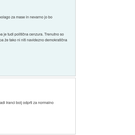
azpolago za mase in nevarno jo bo
 je tudi politična cenzura. Trenutno so
t pa že tako ni niti navidezno demokratična
ladi Iranci bolj odprti za normalno