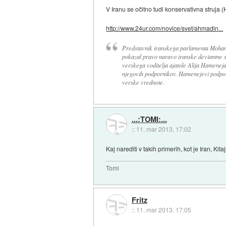
V Iranu se očitno tudi konservativna stru
http://www.24ur.com/novice/svet/ahmadin...
Predstavnik iranskega parlamenta Mohame
pokazal pravo naravo iranske deviantne s
verskega voditelja ajatole Alija Hameneja
njegovih podpornikov. Hamenejevi podporni
verske vrednote.
...:TOMI:...
::
11. mar 2013, 17:02
Kaj narediti v takih primerih, kot je Iran, K
Tomi
Fritz
::
11. mar 2013, 17:05