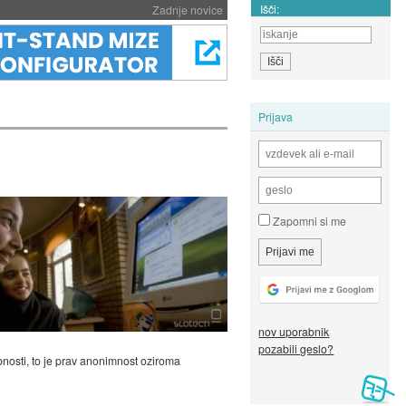
Išči:
Zadnje novice
Prijava
Zapomni si me
nov uporabnik
pozabili geslo?
osti, to je prav anonimnost oziroma