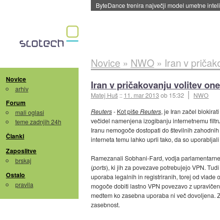
Spletne strani začele streči oglase za agente
Novice
»
NWO
»
Iran v priča
Novice
Iran v pričakovanju volitev o
arhiv
Matej Huš
::
11. mar 2013
ob 15:32
NWO
Forum
Reuters
-
Kot piše
Reuters
, je Iran začel blokir
mali oglasi
večidel namenjena izogibanju internetnemu filtru 
teme zadnjih 24h
Iranu nemogoče dostopati do številnih zahodnih s
Članki
interneta temu lahko uprli tako, da so uporabljal
Zaposlitve
Ramezanali Sobhani-Fard, vodja parlamentarnega
brskaj
(
ports
), ki jih za povezave potrebujejo VPN. Tud
Ostalo
uporaba legalnih in registriranih, torej od vlad
pravila
mogoče dobiti lastno VPN povezavo z upravičenim
medtem ko zasebna uporaba ni več dovoljena. Z
zasebnost.