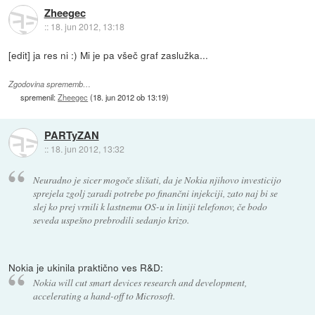
Zheegec
::
18. jun 2012, 13:18
[edit] ja res ni :) Mi je pa všeč graf zaslužka...
Zgodovina sprememb…
spremenil:
Zheegec
(
18. jun 2012 ob 13:19
)
PARTyZAN
::
18. jun 2012, 13:32
Neuradno je sicer mogoče slišati, da je Nokia njihovo investicijo
sprejela zgolj zaradi potrebe po finančni injekciji, zato naj bi se
slej ko prej vrnili k lastnemu OS-u in liniji telefonov, če bodo
seveda uspešno prebrodili sedanjo krizo.
Nokia je ukinila praktično ves R&D:
Nokia will cut smart devices research and development,
accelerating a hand-off to Microsoft.