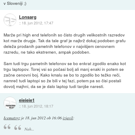
v Sloveniji ;)
Lonsarg
::
18. jun 2012, 17:47
Marže pri high end telefonih so čisto drugih velikostnih razredov
kot marže drugje. Tak da tale graf je najbrž dokaj podoben grafu
deleža prodanih pametnih telefonov v najvišjem cenovnem
razredu, ne tako ekstremen, ampak podoben.
Sam tudi trgu pametnih telefonov se bo enkrat zgodilo enako kot
trgu laptopov. Torej vsi so počasi bolj ali manj enaki in potem se
začne cenovni boj. Kako kmalu se bo to zgodilo bo težko reči,
namreč tudi laptopi so že bili v tej fazi, potem pa so čisi postali
dovolj majhni, da se je dalo laptop tudi tanjše naresti.
eieieie1
::
18. jun 2012, 18:17
Icematxyz
je
18. jun 2012 ob 16:06
izjavil
:
Nah...