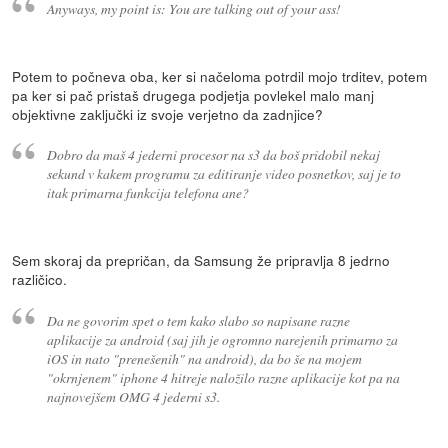
Anyways, my point is: You are talking out of your ass!
Potem to počneva oba, ker si načeloma potrdil mojo trditev, potem
pa ker si pač pristaš drugega podjetja povlekel malo manj
objektivne zaključki iz svoje verjetno da zadnjice?
Dobro da maš 4 jederni procesor na s3 da boš pridobil nekaj
sekund v kakem programu za editiranje video posnetkov, saj je to
itak primarna funkcija telefona ane?
Sem skoraj da prepričan, da Samsung že pripravlja 8 jedrno
različico.
Da ne govorim spet o tem kako slabo so napisane razne
aplikacije za android (saj jih je ogromno narejenih primarno za
iOS in nato "prenešenih" na android), da bo še na mojem
"okrnjenem" iphone 4 hitreje naložilo razne aplikacije kot pa na
najnovejšem OMG 4 jederni s3.