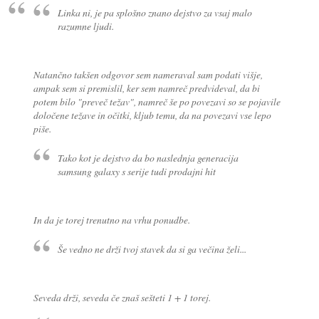
Linka ni, je pa splošno znano dejstvo za vsaj malo
razumne ljudi.
Natančno takšen odgovor sem nameraval sam podati višje,
ampak sem si premislil, ker sem namreč predvideval, da bi
potem bilo "preveč težav", namreč še po povezavi so se pojavile
določene težave in očitki, kljub temu, da na povezavi vse lepo
piše.
Tako kot je dejstvo da bo naslednja generacija
samsung galaxy s serije tudi prodajni hit
In da je torej trenutno na vrhu ponudbe.
Še vedno ne drži tvoj stavek da si ga večina želi...
Seveda drži, seveda če znaš sešteti 1 + 1 torej.