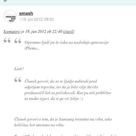
smash
::
19. jun 2012, 08:33
Icematxyz
je
18. jun 2012 ob 22:40
izjavil
:
Ogromno ljudi pa še čaka na naslednjo generacijo
iPhona...
Link?
Članek govori, da so se ljudje nabirali pred
odprtjem trgovine, ter da je bilo višje število
prednaročil kot so pričakovali. Kar pa niti približno
ni enako izjavi, da si ga vsi želijo :)
Članek govori o tem, da je Samsung trenutno na vrhu, tako
količina, kot smetana na vrhu.