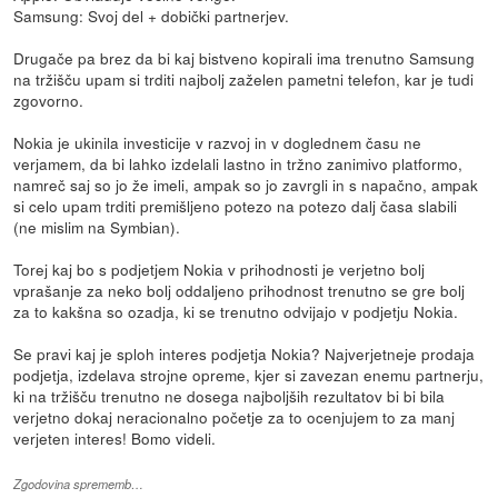
Samsung: Svoj del + dobički partnerjev.
Drugače pa brez da bi kaj bistveno kopirali ima trenutno Samsung
na tržišču upam si trditi najbolj zaželen pametni telefon, kar je tudi
zgovorno.
Nokia je ukinila investicije v razvoj in v doglednem času ne
verjamem, da bi lahko izdelali lastno in tržno zanimivo platformo,
namreč saj so jo že imeli, ampak so jo zavrgli in s napačno, ampak
si celo upam trditi premišljeno potezo na potezo dalj časa slabili
(ne mislim na Symbian).
Torej kaj bo s podjetjem Nokia v prihodnosti je verjetno bolj
vprašanje za neko bolj oddaljeno prihodnost trenutno se gre bolj
za to kakšna so ozadja, ki se trenutno odvijajo v podjetju Nokia.
Se pravi kaj je sploh interes podjetja Nokia? Najverjetneje prodaja
podjetja, izdelava strojne opreme, kjer si zavezan enemu partnerju,
ki na tržišču trenutno ne dosega najboljših rezultatov bi bi bila
verjetno dokaj neracionalno početje za to ocenjujem to za manj
verjeten interes! Bomo videli.
Zgodovina sprememb…