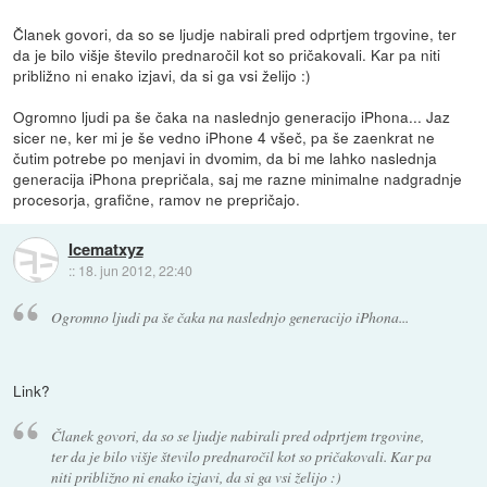
Članek govori, da so se ljudje nabirali pred odprtjem trgovine, ter
da je bilo višje število prednaročil kot so pričakovali. Kar pa niti
približno ni enako izjavi, da si ga vsi želijo :)
Ogromno ljudi pa še čaka na naslednjo generacijo iPhona... Jaz
sicer ne, ker mi je še vedno iPhone 4 všeč, pa še zaenkrat ne
čutim potrebe po menjavi in dvomim, da bi me lahko naslednja
generacija iPhona prepričala, saj me razne minimalne nadgradnje
procesorja, grafične, ramov ne prepričajo.
Icematxyz
::
18. jun 2012, 22:40
Ogromno ljudi pa še čaka na naslednjo generacijo iPhona...
Link?
Članek govori, da so se ljudje nabirali pred odprtjem trgovine,
ter da je bilo višje število prednaročil kot so pričakovali. Kar pa
niti približno ni enako izjavi, da si ga vsi želijo :)