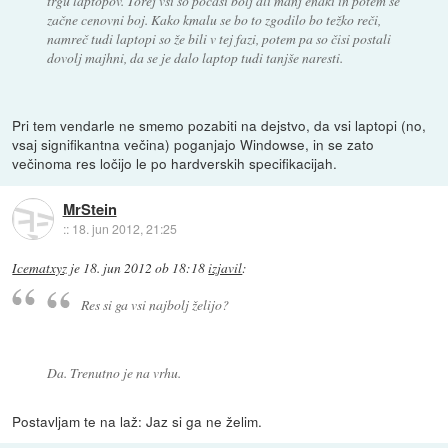
trgu laptopov. Torej vsi so počasi bolj ali manj enaki in potem se
začne cenovni boj. Kako kmalu se bo to zgodilo bo težko reči,
namreč tudi laptopi so že bili v tej fazi, potem pa so čisi postali
dovolj majhni, da se je dalo laptop tudi tanjše naresti.
Pri tem vendarle ne smemo pozabiti na dejstvo, da vsi laptopi (no,
vsaj signifikantna večina) poganjajo Windowse, in se zato
večinoma res ločijo le po hardverskih specifikacijah.
MrStein
::
18. jun 2012, 21:25
Icematxyz
je
18. jun 2012 ob 18:18
izjavil
:
Res si ga vsi najbolj želijo?
Da. Trenutno je na vrhu.
Postavljam te na laž: Jaz si ga ne želim.