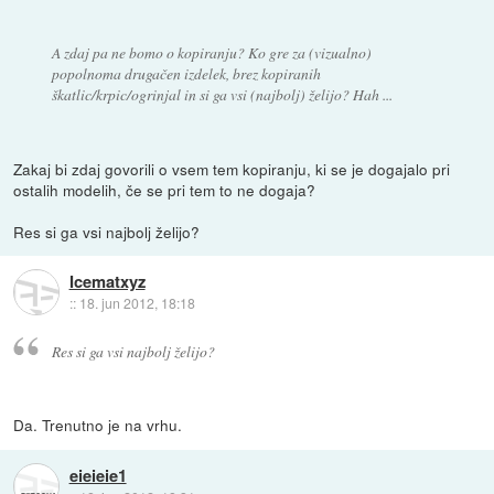
A zdaj pa ne bomo o kopiranju? Ko gre za (vizualno)
popolnoma drugačen izdelek, brez kopiranih
škatlic/krpic/ogrinjal in si ga vsi (najbolj) želijo? Hah ...
Zakaj bi zdaj govorili o vsem tem kopiranju, ki se je dogajalo pri
ostalih modelih, če se pri tem to ne dogaja?
Res si ga vsi najbolj želijo?
Icematxyz
::
18. jun 2012, 18:18
Res si ga vsi najbolj želijo?
Da. Trenutno je na vrhu.
eieieie1