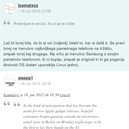
Icematxyz
::
18. jun 2012, 21:58
Postavljam te na laž: Jaz si ga ne želim.
Laž bi torej bila, če bi si vsi (najbolj) želeli to, kar si želiš ti. Se pravi
torej ne trenutno najboljšega pametnega telefona na tržišču,
ampak torej kaj drugega. Na vrhu je trenutno Samsung s svojim
pametnim telefonom, ki ni kopija, ampak je original in ki ga poganja
Android OS (kateri uporablja Linux jedro).
eieieie1
::
18. jun 2012, 22:33
Icematxyz
je
18. jun 2012 ob 18:59
izjavil
:
In the kind of anticipation that has become the
norm for new Apple gadget releases, hopeful
customers began queuing outside an electronics
retail store in Berlin on Monday night eager to be
the first to lay their hands on the S3.