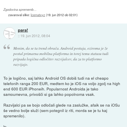
Zgodovina sprememb…
zavaroval slike:
Icematxyz
(
19. jun 2012 ob 02:01
)
para!
::
19. jun 2012, 08:04
Menim, da se ta trend obrača. Android postaja, oziroma je že
postal primarna mobilna platforma in torej temu statusu tudi
pripada logična odločitev razvijalcev, da za to platformo
razvijajo.
To je logično, saj lahko Android OS dobiš tudi na el cheapo
telefonih ranga 200 EUR, medtem ko je iOS na voljo zgolj na high
end 600 EUR iPhoneih. Popularnost Androida je tako
samoumevna, privošči si ga lahko popolnoma vsak.
Razvijalci pa se bojo odločali glede na zaslužke, afaik se na iOSu
še vedno bolje služi (sem potegnil iz riti, morda se je tu kaj
spremenilo).
lp