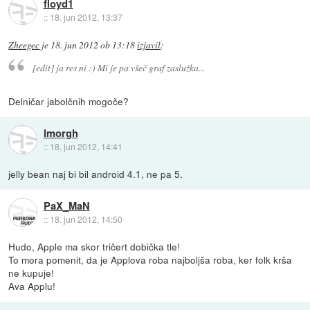
floyd1
::
18. jun 2012, 13:37
Zheegec
je
18. jun 2012 ob 13:18
izjavil
:
[edit] ja res ni :) Mi je pa všeč graf zaslužka...
Delničar jabolčnih mogoče?
lmorgh
::
18. jun 2012, 14:41
jelly bean naj bi bil android 4.1, ne pa 5.
PaX_MaN
::
18. jun 2012, 14:50
Hudo, Apple ma skor tričert dobička tle!
To mora pomenit, da je Applova roba najboljša roba, ker folk krša
ne kupuje!
Ava Applu!