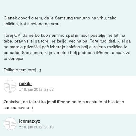
Članek govori o tem, da je Samsung trenutno na vrhu, tako
količina, kot smetana na vrhu.
Torej OK, da ne bo kdo nemirno spal in močil postelje, ne leti na
tebe, prav vsi si ga torej ne želijo, večina pa. Torej tudi tisti, ki si ga
ne morejo privoščiti pač izberejo kakšno bolj okrnjeno različico iz
ponudbe Samsunga, ki je verjetno bolj podobna iPhone, ampak za
to cenejša.
Toliko o tem torej. ;)
nekikr
::
18. jun 2012, 23:02
Zanimivo, da takrat ko je bil iPhone na tem mestu to ni bilo tako
samoumevno :)
Icematxyz
::
18. jun 2012, 23:13