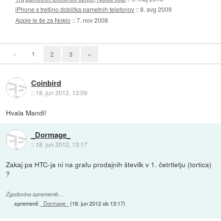
iPhone s tretjino dobička pametnih telefonov
::
8. avg 2009
Apple le še za Nokio
::
7. nov 2008
«
1
2
3
»
Coinbird
::
18. jun 2012, 13:09
Hvala Mandi!
_Dormage_
::
18. jun 2012, 13:17
Zakaj pa HTC-ja ni na grafu prodajnih številk v 1. četrtletju (tortica)
?
Zgodovina sprememb…
spremenil:
_Dormage_
(
18. jun 2012 ob 13:17
)