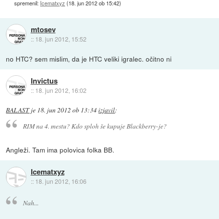
spremenil:
Icematxyz
(
18. jun 2012 ob 15:42
)
mtosev
::
18. jun 2012, 15:52
no HTC? sem mislim, da je HTC veliki igralec. očitno ni
Invictus
::
18. jun 2012, 16:02
BALAST
je
18. jun 2012 ob 13:34
izjavil
:
RIM na 4. mestu? Kdo sploh še kupuje Blackberry-je?
Angleži. Tam ima polovica folka BB.
Icematxyz
::
18. jun 2012, 16:06
Nah...