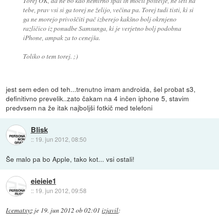
Torej OK, da ne bo kdo nemirno spal in močil postelje, ne leti na
tebe, prav vsi si ga torej ne želijo, večina pa. Torej tudi tisti, ki si
ga ne morejo privoščiti pač izberejo kakšno bolj okrnjeno
različico iz ponudbe Samsunga, ki je verjetno bolj podobna
iPhone, ampak za to cenejša.
Toliko o tem torej. ;)
jest sem eden od teh...trenutno imam androida, šel probat s3,
definitivno prevelik..zato čakam na 4 inčen iphone 5, stavim
predvsem na že itak najboljši fotkič med telefoni
Blisk
::
19. jun 2012, 08:50
Še malo pa bo Apple, tako kot... vsi ostali!
eieieie1
::
19. jun 2012, 09:58
Icematxyz
je
19. jun 2012 ob 02:01
izjavil
: