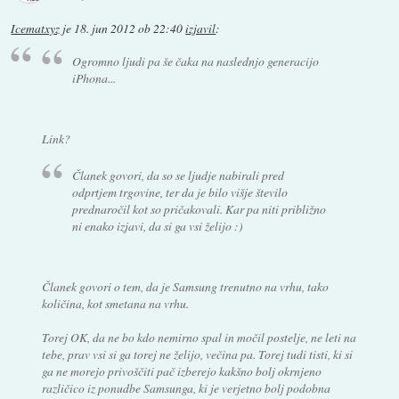
Icematxyz
je
18. jun 2012 ob 22:40
izjavil
:
Ogromno ljudi pa še čaka na naslednjo generacijo
iPhona...
Link?
Članek govori, da so se ljudje nabirali pred
odprtjem trgovine, ter da je bilo višje število
prednaročil kot so pričakovali. Kar pa niti približno
ni enako izjavi, da si ga vsi želijo :)
Članek govori o tem, da je Samsung trenutno na vrhu, tako
količina, kot smetana na vrhu.
Torej OK, da ne bo kdo nemirno spal in močil postelje, ne leti na
tebe, prav vsi si ga torej ne želijo, večina pa. Torej tudi tisti, ki si
ga ne morejo privoščiti pač izberejo kakšno bolj okrnjeno
različico iz ponudbe Samsunga, ki je verjetno bolj podobna