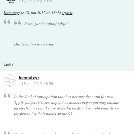
::
18. jun 2012, 18:31
Icematxyz
je
18. jun 2012 ob 18:18
izjavil
:
Res si ga vsi najbolj želijo?
Da. Trenutno je na vrhu.
Link?
Icematxyz
::
18. jun 2012, 18:59
In the kind of anticipation that has become the norm for new
Apple gadget releases, hopeful customers began queuing outside
an electronics retail store in Berlin on Monday night eager to be
the first to lay their hands on the S3.