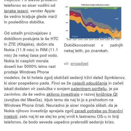
telefonov so sicer vodilni od
lanske jeseni
, vendar Apple
še vedno kraljuje glede marž
in posledično dobička.
Od ostalih proizvajalcev z
dobičkom poslujeta le še HTC
in ZTE (Kitajska), dočim sta
Dobičkonostnost v zadnjih
Nokia (11.9 mio) in RIM (11.1
nekaj letih, po znamkah.
mio) že nekaj časa pod vodo.
Nokia bi nasploh morala
vir:
engadget
doseči kar 5000% letno rast
prodaje Windows Phone
modelov, če bi hotela zgolj obdržati sedanji tržni delež Symbianov,
ki sicer pospešeno pada. Finci se že
najavili odpuščanja
in začeli
iskati dodaten vir zaslužka v svojem
patentnem portfelju
, je pa
zanimivo, da še vedno
aktivno investirajo
v razvoj
knjižnice Qt
(svojčas del MeeGa), kljub temu da naj bi jo s prehodom na
Windows Phone črtali. Neuradno je sicer mogoče slišati, da je
Nokia njihovo investicijo sprejela zgolj
zaradi potrebe po finančni
injekciji
, zato naj bi se slej ko prej vrnili k lastnemu OS-u in liniji
telefonov, če bodo seveda uspešno prebrodili sedanjo krizo.