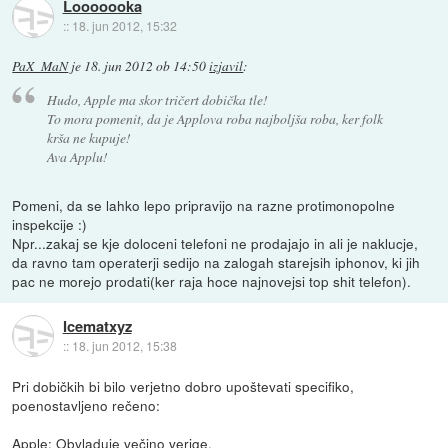
Looooooka
::
18. jun 2012, 15:32
PaX_MaN
je
18. jun 2012 ob 14:50
izjavil
:
Hudo, Apple ma skor tričert dobička tle!
To mora pomenit, da je Applova roba najboljša roba, ker folk
krša ne kupuje!
Ava Applu!
Pomeni, da se lahko lepo pripravijo na razne protimonopolne
inspekcije :)
Npr...zakaj se kje doloceni telefoni ne prodajajo in ali je naklucje,
da ravno tam operaterji sedijo na zalogah starejsih iphonov, ki jih
pac ne morejo prodati(ker raja hoce najnovejsi top shit telefon).
Icematxyz
::
18. jun 2012, 15:38
Pri dobičkih bi bilo verjetno dobro upoštevati specifiko,
poenostavljeno rečeno:
Apple: Obvladuje večino verige.