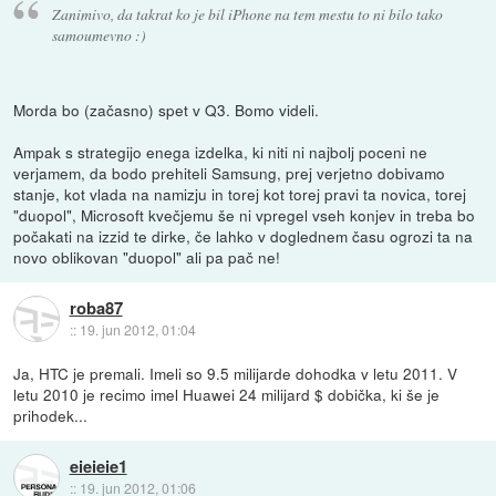
Zanimivo, da takrat ko je bil iPhone na tem mestu to ni bilo tako
samoumevno :)
Morda bo (začasno) spet v Q3. Bomo videli.
Ampak s strategijo enega izdelka, ki niti ni najbolj poceni ne
verjamem, da bodo prehiteli Samsung, prej verjetno dobivamo
stanje, kot vlada na namizju in torej kot torej pravi ta novica, torej
"duopol", Microsoft kvečjemu še ni vpregel vseh konjev in treba bo
počakati na izzid te dirke, če lahko v doglednem času ogrozi ta na
novo oblikovan "duopol" ali pa pač ne!
roba87
::
19. jun 2012, 01:04
Ja, HTC je premali. Imeli so 9.5 milijarde dohodka v letu 2011. V
letu 2010 je recimo imel Huawei 24 milijard $ dobička, ki še je
prihodek...
eieieie1
::
19. jun 2012, 01:06