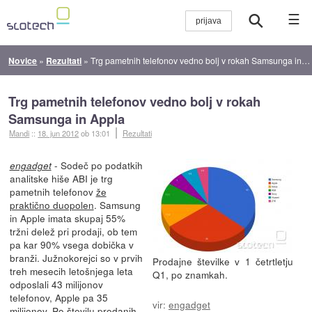
☰
Novice
»
Rezultati
»
Trg pametnih telefonov vedno bolj v rokah Samsunga in Appla
Trg pametnih telefonov vedno bolj v rokah
Samsunga in Appla
Mandi
::
18. jun 2012
ob 13:01
Rezultati
- Sodeč po podatkih
engadget
analitske hiše ABI je trg
pametnih telefonov
že
praktično duopolen
. Samsung
in Apple imata skupaj 55%
tržni delež pri prodaji, ob tem
pa kar 90% vsega dobička v
branži. Južnokorejci so v prvih
Prodajne številke v 1 četrtletju
treh mesecih letošnjega leta
Q1, po znamkah.
odposlali 43 milijonov
telefonov, Apple pa 35
vir:
engadget
milijonov. Po številu prodanih