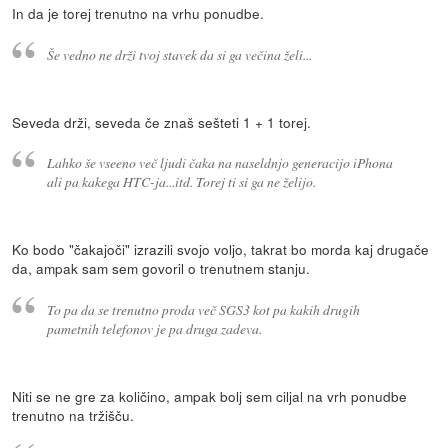
In da je torej trenutno na vrhu ponudbe.
Še vedno ne drži tvoj stavek da si ga večina želi...
Seveda drži, seveda če znaš sešteti 1 + 1 torej.
Lahko še vseeno več ljudi čaka na naseldnjo generacijo iPhona
ali pa kakega HTC-ja...itd. Torej ti si ga ne želijo.
Ko bodo "čakajoči" izrazili svojo voljo, takrat bo morda kaj drugače
da, ampak sam sem govoril o trenutnem stanju.
To pa da se trenutno proda več SGS3 kot pa kakih drugih
pametnih telefonov je pa druga zadeva.
Niti se ne gre za količino, ampak bolj sem ciljal na vrh ponudbe
trenutno na tržišču.