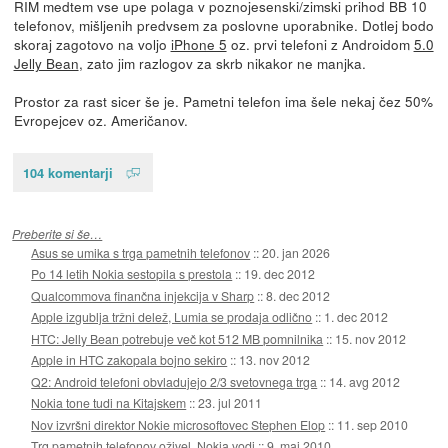
RIM medtem vse upe polaga v poznojesenski/zimski prihod BB 10
telefonov, mišljenih predvsem za poslovne uporabnike. Dotlej bodo
skoraj zagotovo na voljo
iPhone 5
oz. prvi telefoni z Androidom
5.0
Jelly Bean
, zato jim razlogov za skrb nikakor ne manjka.
Prostor za rast sicer še je. Pametni telefon ima šele nekaj čez 50%
Evropejcev oz. Američanov.
104 komentarji
Preberite si še…
Asus se umika s trga pametnih telefonov
::
20. jan 2026
Po 14 letih Nokia sestopila s prestola
::
19. dec 2012
Qualcommova finančna injekcija v Sharp
::
8. dec 2012
Apple izgublja tržni delež, Lumia se prodaja odlično
::
1. dec 2012
HTC: Jelly Bean potrebuje več kot 512 MB pomnilnika
::
15. nov 2012
Apple in HTC zakopala bojno sekiro
::
13. nov 2012
Q2: Android telefoni obvladujejo 2/3 svetovnega trga
::
14. avg 2012
Nokia tone tudi na Kitajskem
::
23. jul 2011
Nov izvršni direktor Nokie microsoftovec Stephen Elop
::
11. sep 2010
Trg pametnih telefonov oživel, Nokia vodi
::
9. maj 2010