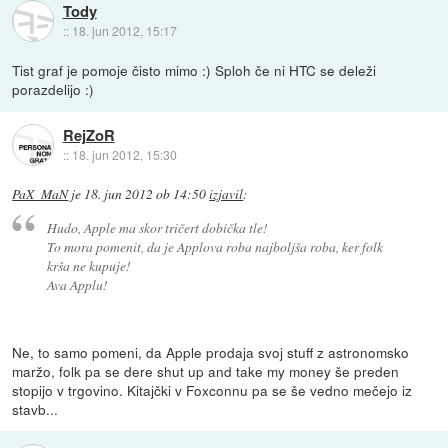
Tody
::
18. jun 2012, 15:17
Tist graf je pomoje čisto mimo :) Sploh če ni HTC se deleži
porazdelijo :)
RejZoR
::
18. jun 2012, 15:30
PaX_MaN
je
18. jun 2012 ob 14:50
izjavil
:
Hudo, Apple ma skor tričert dobička tle!
To mora pomenit, da je Applova roba najboljša roba, ker folk
krša ne kupuje!
Ava Applu!
Ne, to samo pomeni, da Apple prodaja svoj stuff z astronomsko
maržo, folk pa se dere shut up and take my money še preden
stopijo v trgovino. Kitajčki v Foxconnu pa se še vedno mečejo iz
stavb...