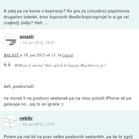
A zdaj pa ne bomo o kopiranju? Ko gre za (vizualno) popolnoma
drugačen izdelek, brez kopiranih škatlic/krpic/ogrinjal in si ga vsi
(najbolj) želijo? Hah ...
smash
::
18. jun 2012, 16:37
BALAST
je
18. jun 2012 ob 13:34
izjavil
:
RIM na 4. mestu? Kdo sploh še kupuje Blackberry-je?
šefi, poslovneži
ne moreš it na poslovni sestanek pa na mizo položit iPhone ali pa
galaxyja no...saj to so igrače :)
nekikr
::
18. jun 2012, 17:41
Potem pa nisi bil na prav veliko poslovnih sestankih, pa še to zgolj