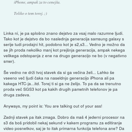
iPhone, ampak za to cenejša.
Toliko o tem torej. ;)
Linka ni, je pa splošno znano dejstvo za vsaj malo razumne ljudi.
Tako kot je dejstvo da bo naslednja generacija samsung galaxy s
serije tudi prodajni hit, podobno kot je s2,s3... Vedno je možno da
se jih proda nekoliko manj kot prejšnja generacija, ampak nekega
velikega odstopanja z ene na drugo generacijo ne bo (v negativno
smer).
Še vedno ne drži tvoj stavek da si ga večina želi... Lahko še
vseeno več ljudi čaka na naseldnjo generacijo iPhona ali pa
kakega HTC-ja...itd. Torej ti si ga ne želijo. To pa da se trenutno
proda več SGS3 kot pa kakih drugih pametnih telefonov je pa
druga zadeva.
Anyways, my point is: You are talking out of your ass!
Zadnji stavek pa itak zmaga. Dobro da maš 4 jederni procesor na
s3 da boš pridobil nekaj sekund v kakem programu za editiranje
video posnetkov, saj je to itak primarna funkcija telefona ane? Da