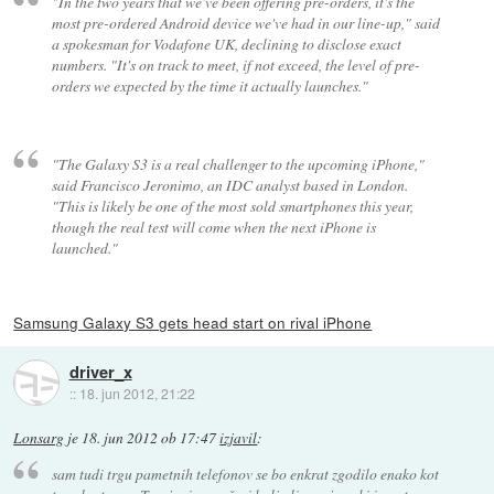
"In the two years that we've been offering pre-orders, it's the
most pre-ordered Android device we've had in our line-up," said
a spokesman for Vodafone UK, declining to disclose exact
numbers. "It's on track to meet, if not exceed, the level of pre-
orders we expected by the time it actually launches."
"The Galaxy S3 is a real challenger to the upcoming iPhone,"
said Francisco Jeronimo, an IDC analyst based in London.
"This is likely be one of the most sold smartphones this year,
though the real test will come when the next iPhone is
launched."
Samsung Galaxy S3 gets head start on rival iPhone
driver_x
::
18. jun 2012, 21:22
Lonsarg
je
18. jun 2012 ob 17:47
izjavil
:
sam tudi trgu pametnih telefonov se bo enkrat zgodilo enako kot