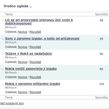
Vredno ogleda ...
Tema
Sporočila
»
LG se pri proizvodnji telefonov želi vrniti k
58
dobičkonosnosti
McHusch
Oddelek:
Novice
/
Rezultati
»
Sony z ogromno izgubo, a bolje od pričakovanj
20
McHusch
Oddelek:
Novice
/
Rezultati
»
Težave v Nokii se nadaljujejo
90
McHusch
Oddelek:
Novice
/
Rezultati
»
Nokia tretjič zapovrstjo z izgubo
66
McHusch
Oddelek:
Novice
/
Rezultati
»
Nokia z ogromno milijardno izgubo
100
McHusch
Oddelek:
Novice
/
Rezultati
Tema
Sporočila
Več podobnih tem