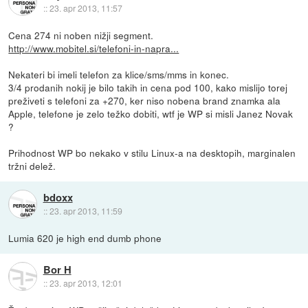
::
23. apr 2013, 11:57
Cena 274 ni noben nižji segment.
http://www.mobitel.si/telefoni-in-napra...
Nekateri bi imeli telefon za klice/sms/mms in konec.
3/4 prodanih nokij je bilo takih in cena pod 100, kako mislijo torej
preživeti s telefoni za +270, ker niso nobena brand znamka ala
Apple, telefone je zelo težko dobiti, wtf je WP si misli Janez Novak
?
Prihodnost WP bo nekako v stilu Linux-a na desktopih, marginalen
tržni delež.
bdoxx
::
23. apr 2013, 11:59
Lumia 620 je high end dumb phone
Bor H
::
23. apr 2013, 12:01