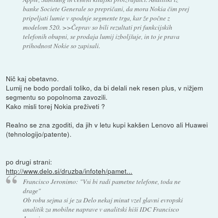
banke Societe Generale so prepričani, da mora Nokia čim prej
pripeljati lumie v spodnje segmente trga, kar že počne z
modelom 520. >>Čeprav so bili rezultati pri funkcijskih
telefonih obupni, se prodaja lumij izboljšuje, in to je prava
prihodnost Nokie so zapisali.
Nič kaj obetavno.
Lumij ne bodo pordali toliko, da bi delali nek resen plus, v nižjem
segmentu so popolnoma zavozili.
Kako misli torej Nokia preživeti ?
Realno se zna zgoditi, da jih v letu kupi kakšen Lenovo ali Huawei
(tehnologijo/patente).
po drugi strani:
http://www.delo.si/druzba/infoteh/pamet...
Francisco Jeronimo: "Vsi bi radi pametne telefone, toda ne
drage"
Ob robu sejma si je za Delo nekaj minut vzel glavni evropski
analitik za mobilne naprave v analitski hiši IDC Francisco