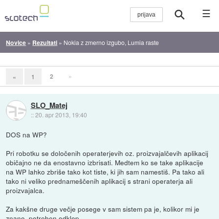
☰
Novice
»
Rezultati
»
Nokia z zmerno izgubo, Lumia raste
2
»
«
1
SLO_Matej
::
20. apr 2013, 19:40
DOS na WP?
Pri robotku se določenih operaterjevih oz. proizvajalčevih aplikacij
običajno ne da enostavno izbrisati. Medtem ko se take aplikacije
na WP lahko zbriše tako kot tiste, ki jih sam namestiš. Pa tako ali
tako ni veliko prednameščenih aplikacij s strani operaterja ali
proizvajalca.
Za kakšne druge večje posege v sam sistem pa je, kolikor mi je
znano, potreben odklep.