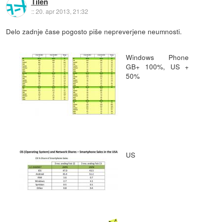
Tilen
::
20. apr 2013, 21:32
Delo zadnje čase pogosto piše nepreverjene neumnosti.
Windows Phone
GB+ 100%, US +
50%
US