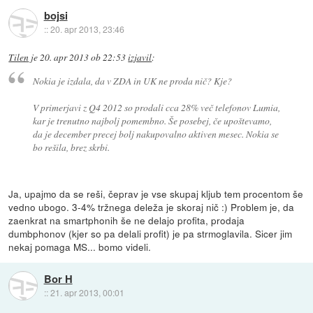
bojsi
::
20. apr 2013, 23:46
Tilen
je
20. apr 2013 ob 22:53
izjavil
:
Nokia je izdala, da v ZDA in UK ne proda nič? Kje?
V primerjavi z Q4 2012 so prodali cca 28% več telefonov Lumia,
kar je trenutno najbolj pomembno. Še posebej, če upoštevamo,
da je december precej bolj nakupovalno aktiven mesec. Nokia se
bo rešila, brez skrbi.
Ja, upajmo da se reši, čeprav je vse skupaj kljub tem procentom še
vedno ubogo. 3-4% tržnega deleža je skoraj nič :) Problem je, da
zaenkrat na smartphonih še ne delajo profita, prodaja
dumbphonov (kjer so pa delali profit) je pa strmoglavila. Sicer jim
nekaj pomaga MS... bomo videli.
Bor H
::
21. apr 2013, 00:01