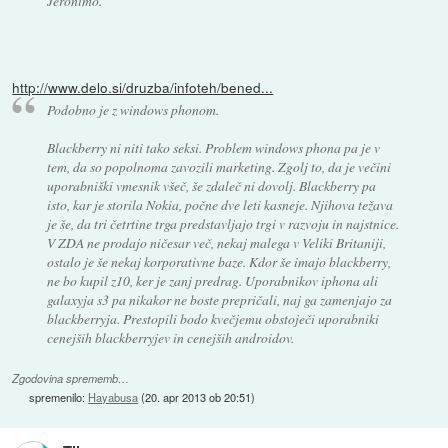
Jeronimo.
http://www.delo.si/druzba/infoteh/bened...
Podobno je z windows phonom.
Blackberry ni niti tako seksi. Problem windows phona pa je v
tem, da so popolnoma zavozili marketing. Zgolj to, da je večini
uporabniški vmesnik všeč, še zdaleč ni dovolj. Blackberry pa
isto, kar je storila Nokia, počne dve leti kasneje. Njihova težava
je še, da tri četrtine trga predstavljajo trgi v razvoju in najstnice.
V ZDA ne prodajo ničesar več, nekaj malega v Veliki Britaniji,
ostalo je še nekaj korporativne baze. Kdor še imajo blackberry,
ne bo kupil z10, ker je zanj predrag. Uporabnikov iphona ali
galaxyja s3 pa nikakor ne boste prepričali, naj ga zamenjajo za
blackberryja. Prestopili bodo kvečjemu obstoječi uporabniki
cenejših blackberryjev in cenejših androidov.
Zgodovina sprememb…
spremenilo:
Hayabusa
(
20. apr 2013 ob 20:51
)