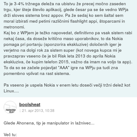
To je 3-4% tržnega deleža na ubistvu že precej močno zaseden
trgu, kjer šteje število aplikacij, glede česar pa se še vedno WPja
drži sloves sistema brez appov. Pa že sedaj ko sem šaltal sem
moral izbirati med petimi različnimi flashlight appi, štoparcami in
metronomi.
Kaj bo z WPjem je težko napovedat, definitivno pa vsak sistem rabi
nekaj časa, da doseže kritično maso uporabnikov, to da Nokia
pomaga pri portanju (sponzorira ekskluzive) določenih iger je
verjetno na dolgi rok za sistem super (kot novega kupca mi je
pravzaprav vseeno če je bil Risk leta 2013 do aprila Nokia
ekskluziva, če kupim telefon 2015, važno da imam na voljo ta app).
To da so se začele pojavljat "AAA" igre na WPju pa tudi zna
pomembno vplivat na rast sistema.
Pa vseeno je uspela Nokia v enem letu doseči večji tržni delež kot
Linux....
boolsheat
::
21. apr 2013, 10:38
Glede Ahonena, tip je manipulator in lažnivec...
Več tu: