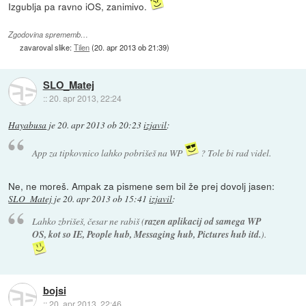
Izgublja pa ravno iOS, zanimivo.
Zgodovina sprememb…
zavaroval slike:
Tilen
(
20. apr 2013 ob 21:39
)
SLO_Matej
::
20. apr 2013, 22:24
Hayabusa
je
20. apr 2013 ob 20:23
izjavil
:
App za tipkovnico lahko pobrišeš na WP
? Tole bi rad videl.
Ne, ne moreš. Ampak za pismene sem bil že prej dovolj jasen:
SLO_Matej
je
20. apr 2013 ob 15:41
izjavil
:
Lahko zbrišeš, česar ne rabiš (
razen aplikacij od samega WP
OS, kot so IE, People hub, Messaging hub, Pictures hub itd.
).
bojsi
::
20. apr 2013, 22:46