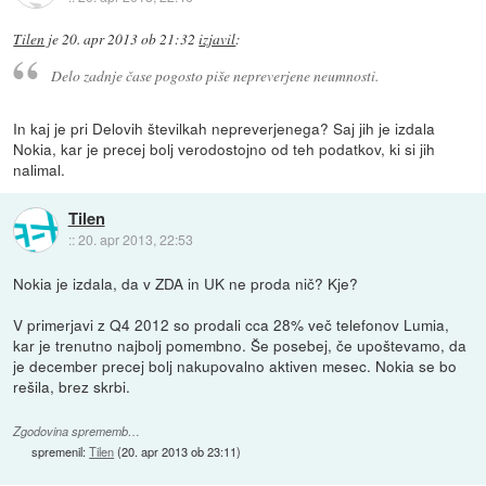
Tilen
je
20. apr 2013 ob 21:32
izjavil
:
Delo zadnje čase pogosto piše nepreverjene neumnosti.
In kaj je pri Delovih številkah nepreverjenega? Saj jih je izdala
Nokia, kar je precej bolj verodostojno od teh podatkov, ki si jih
nalimal.
Tilen
::
20. apr 2013, 22:53
Nokia je izdala, da v ZDA in UK ne proda nič? Kje?
V primerjavi z Q4 2012 so prodali cca 28% več telefonov Lumia,
kar je trenutno najbolj pomembno. Še posebej, če upoštevamo, da
je december precej bolj nakupovalno aktiven mesec. Nokia se bo
rešila, brez skrbi.
Zgodovina sprememb…
spremenil:
Tilen
(
20. apr 2013 ob 23:11
)