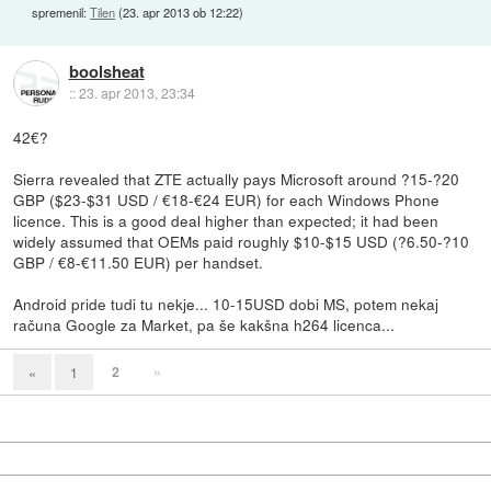
spremenil:
Tilen
(
23. apr 2013 ob 12:22
)
boolsheat
::
23. apr 2013, 23:34
42€?
Sierra revealed that ZTE actually pays Microsoft around ?15-?20
GBP ($23-$31 USD / €18-€24 EUR) for each Windows Phone
licence. This is a good deal higher than expected; it had been
widely assumed that OEMs paid roughly $10-$15 USD (?6.50-?10
GBP / €8-€11.50 EUR) per handset.
Android pride tudi tu nekje... 10-15USD dobi MS, potem nekaj
računa Google za Market, pa še kakšna h264 licenca...
2
»
«
1