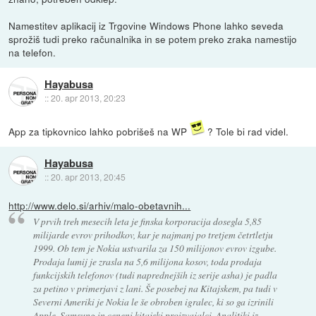
Namestitev aplikacij iz Trgovine Windows Phone lahko seveda
sprožiš tudi preko računalnika in se potem preko zraka namestijo
na telefon.
Hayabusa
::
20. apr 2013, 20:23
App za tipkovnico lahko pobrišeš na WP
? Tole bi rad videl.
Hayabusa
::
20. apr 2013, 20:45
http://www.delo.si/arhiv/malo-obetavnih...
V prvih treh mesecih leta je finska korporacija dosegla 5,85
milijarde evrov prihodkov, kar je najmanj po tretjem četrtletju
1999. Ob tem je Nokia ustvarila za 150 milijonov evrov izgube.
Prodaja lumij je zrasla na 5,6 milijona kosov, toda prodaja
funkcijskih telefonov (tudi naprednejših iz serije asha) je padla
za petino v primerjavi z lani. Še posebej na Kitajskem, pa tudi v
Severni Ameriki je Nokia le še obroben igralec, ki so ga izrinili
Apple, Samsung in ceneni kitajski proizvajalci. Analitiki iz