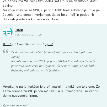
Že danes ima WP večji tržni delež kot Linux na desktopih. Just
saying.
Na voljo imaš pa še 520, ki je pod 150€ brez subvencije, to je pa
že zelo nizka cena in verjamem, da se bo v Indiji in podobnih
državah prodajala kot vroče žemljice.
Tilen
::
23. apr 2013, 12:21
Bor H
je
23. apr 2013 ob 12:01
izjavil
:
Že danes ima WP večji tržni delež kot Linux na desktopih. Just
saying.
Na voljo imaš pa še 520, ki je pod 150EUR brez subvencije, to je
pa že zelo nizka cena in verjamem, da se bo v Indiji in podobnih
državah prodajala kot vroče žemljice.
Vprašanje pa je, kakšen je profit margin na takšnem telefonu. Že
samo licenca za WP je cca 42 EUR, ki je (mimogrede) še vedno
delno subvencionirana.
Zgodovina sprememb…