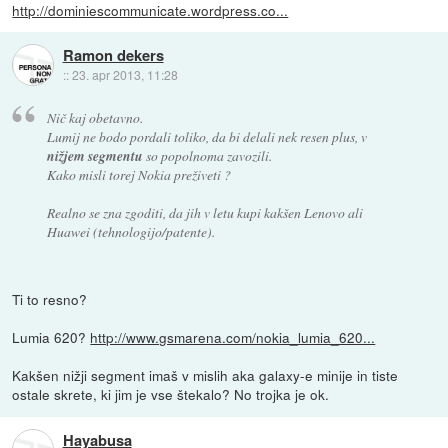
http://dominiescommunicate.wordpress.co...
Ramon dekers
::
23. apr 2013, 11:28
Nič kaj obetavno.
Lumij ne bodo pordali toliko, da bi delali nek resen plus, v
nižjem segmentu
so popolnoma zavozili.
Kako misli torej Nokia preživeti ?
Realno se zna zgoditi, da jih v letu kupi kakšen Lenovo ali
Huawei (tehnologijo/patente).
Ti to resno?
Lumia 620?
http://www.gsmarena.com/nokia_lumia_620...
Kakšen nižji segment imaš v mislih aka galaxy-e minije in tiste
ostale skrete, ki jim je vse štekalo? No trojka je ok.
Hayabusa