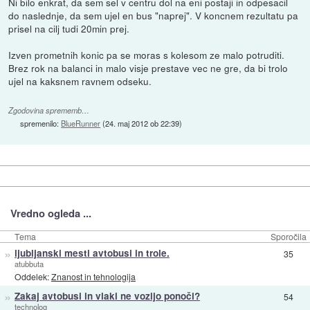
Ni bilo enkrat, da sem sel v centru dol na eni postaji in odpesacil
do naslednje, da sem ujel en bus "naprej". V koncnem rezultatu pa
prisel na cilj tudi 20min prej.
Izven prometnih konic pa se moras s kolesom ze malo potruditi.
Brez rok na balanci in malo visje prestave vec ne gre, da bi trolo
ujel na kaksnem ravnem odseku.
Zgodovina sprememb…
spremenilo:
BlueRunner
(
24. maj 2012 ob 22:39
)
Vredno ogleda ...
Tema
Sporočila
»
ljubljanski mesti avtobusi in trole.
35
atubbuta
Oddelek:
Znanost in tehnologija
»
Zakaj avtobusi in vlaki ne vozijo ponoči?
54
technolog