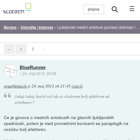
☰
Novice
»
Omrežja / internet
»
Ljubljanski mestni avtobusi (počasi) dobivajo internet
2
»
«
1
BlueRunner
::
24. maj 2012, 22:38
gruntfürmich
je
24. maj 2012 ob 21:45
izjavil
:
čakaj čakaj, hočeš reči da si s kolesom bolj efektiven od
avtobusov?
Ce je govora o mestnih avtobusih na glavnih ljubljanskih
vpadnicah, potem je med prometnimi konicami se paraplegik na
vozicku bolj efektiven.