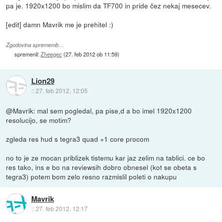
pa je. 1920x1200 bo mislim da TF700 in pride čez nekaj mesecev.
[edit] damn Mavrik me je prehitel :)
Zgodovina sprememb…
spremenil:
Zheegec
(
27. feb 2012 ob 11:59
)
Lion29
::
27. feb 2012, 12:05
@Mavrik: mal sem pogledal, pa pise,d a bo imel 1920x1200
resolucijo, se motim?
zgleda res hud s tegra3 quad +1 core procom
no to je ze mocan priblizek tistemu kar jaz zelim na tablici. ce bo
res tako, ins e bo na reviewsih dobro obnesel (kot se obeta s
tegra3) potem bom zelo resno razmislil poleti o nakupu
Mavrik
::
27. feb 2012, 12:17