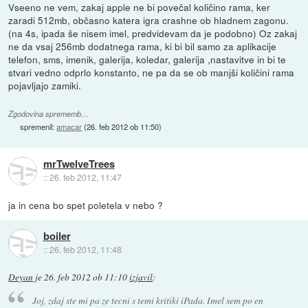
Vseeno ne vem, zakaj apple ne bi povečal količino rama, ker
zaradi 512mb, občasno katera igra crashne ob hladnem zagonu.
(na 4s, ipada še nisem imel, predvidevam da je podobno) Oz zakaj
ne da vsaj 256mb dodatnega rama, ki bi bil samo za aplikacije
telefon, sms, imenik, galerija, koledar, galerija ,nastavitve in bi te
stvari vedno odprlo konstanto, ne pa da se ob manjši količini rama
pojavljajo zamiki.
Zgodovina sprememb…
spremenil:
amacar
(
26. feb 2012 ob 11:50
)
mrTwelveTrees
::
26. feb 2012, 11:47
ja in cena bo spet poletela v nebo ?
boiler
::
26. feb 2012, 11:48
Deyan
je
26. feb 2012 ob 11:10
izjavil
:
Joj, zdaj ste mi pa ze tecni s temi kritiki iPada. Imel sem po en