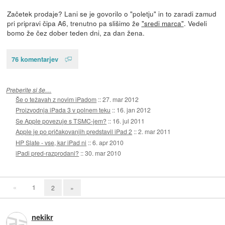
Začetek prodaje? Lani se je govorilo o "poletju" in to zaradi zamud
pri pripravi čipa A6, trenutno pa slišimo že
"sredi marca"
. Vedeli
bomo že čez dober teden dni, za dan žena.
76 komentarjev
Preberite si še…
Še o težavah z novim iPadom
::
27. mar 2012
Proizvodnja iPada 3 v polnem teku
::
16. jan 2012
Se Apple povezuje s TSMC-jem?
::
16. jul 2011
Apple je po pričakovanjih predstavil iPad 2
::
2. mar 2011
HP Slate - vse, kar iPad ni
::
6. apr 2010
iPadi pred-razprodani?
::
30. mar 2010
«
1
2
»
nekikr