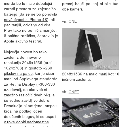
morda bo le malo debelejši
precej boljši pa naj bi bile tudi
zaradi prostora za zajetnejšo
obe kameri.
baterijo (da se ne bo ponovila
nevšečnost z iPhone 4S
), ali
vir:
CNET
pač tanjši, odvisno od vira.
Prav tako ne bo nič z manjšo,
8-palčno različico, čeprav jo je
Apple
aktivno testiral
.
Največja novost bo tako
zaslon z domnevano
resolucijo 2048x1536 (prej
1024x768) in gostoto ~260
pikslov na palec
, kar je sicer
2048x1536 na malo manj kot 10
manj od Applovega standarda
inčnem zaslonu.
za
Retina Display
(~300-330
oz. dovolj, da oko več ni
vir:
CNET
zmožno razločiti dveh pik), a
še vedno zavidljivo dobro.
Resolucija ni potrjena, ampak
kroži na podlagi ocen
določenih blogov, ki so uspeli
v roke dobiti nadomestne
zaslone
in jih potem gledati