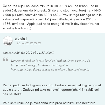
Če so res ciljali na ločno minuto in jim 960 x 480 na iPhonu ne bi
zadoščal, verjemi da bi preskočili še eno stopničko, torej na ~1440
x 960 pik (3x3 sestavljanka 320 x 480). Prav iz tega razloga so bile
kakršnekoli napovedi o večji ločljivosti iPada, ki niso bile 2048 x
1536, ovržene - Apple pač noče nategniti svojih developerjev, ker
so od njih odvisni ;)
eieieie1
::
26. feb 2012, 22:21
amacar
je
26. feb 2012 ob 14:57
izjavil
:
Kot sem ti rekel, to je zato ker si se igral na tistem v centru. Če
boš poskusil novega, bo stvar čisto drugačna.
Vemo, da je ipad dober, sam ni pa svetlobno leto pred vsemi...
Pa na ipadu se tudi igram v centru, bodisi v lecleru ali big bangu ali
apple storu... Zadeva pri tako osnovnih operacijah, ki jih rabiš cel
čas ne šteka.
Pa nisem rekel da je svetlobna leta pred ostalimi. Ima nekatere