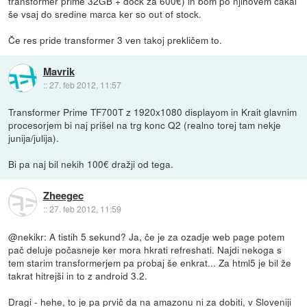
transformer prime 32GB + dock za 600€) in bom po njihovem čakal
še vsaj do sredine marca ker so out of stock.
Če res pride transformer 3 ven takoj prekličem to.
Mavrik
::
27. feb 2012, 11:57
Transformer Prime TF700T z 1920x1080 displayom in Krait glavnim
procesorjem bi naj prišel na trg konc Q2 (realno torej tam nekje
junija/julija).
Bi pa naj bil nekih 100€ dražji od tega.
Zheegec
::
27. feb 2012, 11:59
@nekikr: A tistih 5 sekund? Ja, če je za ozadje web page potem
pač deluje počasneje ker mora hkrati refreshati. Najdi nekoga s
tem starim transformerjem pa probaj še enkrat... Za html5 je bil že
takrat hitrejši in to z android 3.2.
Dragi - hehe, to je pa prvič da na amazonu ni za dobiti, v Sloveniji