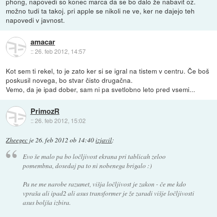
phong, napovedi so konec marca da se bo dalo že nabavit oz.
možno tudi ta takoj. pri apple se nikoli ne ve, ker ne dajejo teh
napovedi v javnost.
amacar
::
26. feb 2012, 14:57
Kot sem ti rekel, to je zato ker si se igral na tistem v centru. Če boš
poskusil novega, bo stvar čisto drugačna.
Vemo, da je ipad dober, sam ni pa svetlobno leto pred vsemi...
PrimozR
::
26. feb 2012, 15:02
Zheegec
je
26. feb 2012 ob 14:40
izjavil
:
Evo še malo pa bo ločljivost ekrana pri tablicah zeloo
pomembna, dosedaj pa to ni nobenega brigalo :)
Pa ne me narobe razumet, višja ločljivost je zakon - če me kdo
vpraša ali ipad2 ali asus transformer je že zaradi višje ločljivosti
asus boljša izbira.