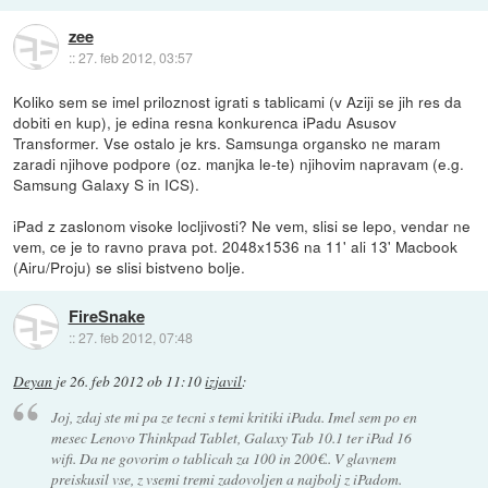
zee
::
27. feb 2012, 03:57
Koliko sem se imel priloznost igrati s tablicami (v Aziji se jih res da
dobiti en kup), je edina resna konkurenca iPadu Asusov
Transformer. Vse ostalo je krs. Samsunga organsko ne maram
zaradi njihove podpore (oz. manjka le-te) njihovim napravam (e.g.
Samsung Galaxy S in ICS).
iPad z zaslonom visoke locljivosti? Ne vem, slisi se lepo, vendar ne
vem, ce je to ravno prava pot. 2048x1536 na 11' ali 13' Macbook
(Airu/Proju) se slisi bistveno bolje.
FireSnake
::
27. feb 2012, 07:48
Deyan
je
26. feb 2012 ob 11:10
izjavil
:
Joj, zdaj ste mi pa ze tecni s temi kritiki iPada. Imel sem po en
mesec Lenovo Thinkpad Tablet, Galaxy Tab 10.1 ter iPad 16
wifi. Da ne govorim o tablicah za 100 in 200€.. V glavnem
preiskusil vse, z vsemi tremi zadovoljen a najbolj z iPadom.