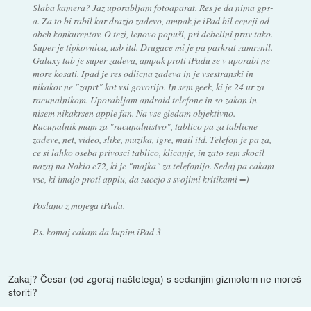
Slaba kamera? Jaz uporabljam fotoaparat. Res je da nima gps-
a. Za to bi rabil kar drazjo zadevo, ampak je iPad bil ceneji od
obeh konkurentov. O tezi, lenovo popuši, pri debelini prav tako.
Super je tipkovnica, usb itd. Drugace mi je pa parkrat zamrznil.
Galaxy tab je super zadeva, ampak proti iPadu se v uporabi ne
more kosati. Ipad je res odlicna zadeva in je vsestranski in
nikakor ne "zaprt" kot vsi govorijo. In sem geek, ki je 24 ur za
racunalnikom. Uporabljam android telefone in so zakon in
nisem nikakrsen apple fan. Na vse gledam objektivno.
Racunalnik mam za "racunalnistvo", tablico pa za tablicne
zadeve, net, video, slike, muzika, igre, mail itd. Telefon je pa za,
ce si lahko oseba privosci tablico, klicanje, in zato sem skocil
nazaj na Nokio e72, ki je "majka" za telefonijo. Sedaj pa cakam
vse, ki imajo proti applu, da zacejo s svojimi kritikami =)
Poslano z mojega iPada.
P.s. komaj cakam da kupim iPad 3
Zakaj? Česar (od zgoraj naštetega) s sedanjim gizmotom ne moreš
storiti?