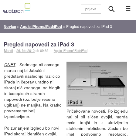
☰
Novice
»
Apple iPhone/iPad/iPod
»
Pregled napovedi za iPad 3
Pregled napovedi za iPad 3
Mandi
::
26. feb 2012
ob 09:35
Apple iPhone/iPad/iPod
- Sedmega ali osmega
CNET
marca naj bi Jabolčni
predstavili naslednjo različico
iPada in čeprav uradno ni
skoraj nič znanega, na blogih
in časopisnih straneh
napovedi (oz. bolje rečeno
ugibanj
) ne manjka. Na kratko
povzemamo bolj
Pričakovane novosti. Po izgledu
izpostavljene.
naj bi bil sličen dvojki, morda
malo tanjši in z ukrivljenim
Po zunanjem izgledu bo novi
steklenim hrbtiškem. Zaslon bo
iPad skoraj identičen dvojki,
imel podvojeno resolucijo,