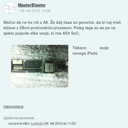
MasterBlaster
::
26. feb 2012, 10:59
Možno da ne bo nič z A6. Že dalj časa so govorice, da bi naj imeli
težave z 28nm proizvodnim procesom. Poleg tega so se pa na
spletu pojavile slike vezja, ki ima A5X SoC.
Tiskano vezje
novega iPada
macrumors
Zgodovina sprememb…
zavaroval slike:
kuglvinkl
(
26. feb 2012 ob 11:02
)