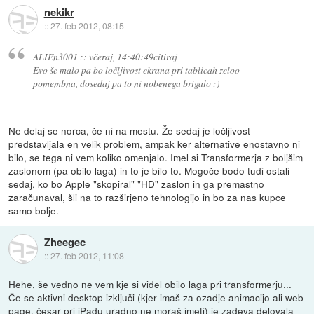
nekikr
::
27. feb 2012, 08:15
ALIEn3001 :: včeraj, 14:40:49citiraj
Evo še malo pa bo ločljivost ekrana pri tablicah zeloo
pomembna, dosedaj pa to ni nobenega brigalo :)
Ne delaj se norca, če ni na mestu. Že sedaj je ločljivost
predstavljala en velik problem, ampak ker alternative enostavno ni
bilo, se tega ni vem koliko omenjalo. Imel si Transformerja z boljšim
zaslonom (pa obilo laga) in to je bilo to. Mogoče bodo tudi ostali
sedaj, ko bo Apple "skopiral" "HD" zaslon in ga premastno
zaračunaval, šli na to razširjeno tehnologijo in bo za nas kupce
samo bolje.
Zheegec
::
27. feb 2012, 11:08
Hehe, še vedno ne vem kje si videl obilo laga pri transformerju...
Če se aktivni desktop izključi (kjer imaš za ozadje animacijo ali web
page, česar pri iPadu uradno ne moraš imeti) je zadeva delovala