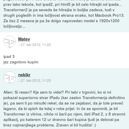
prav tako tekoče, kot ipad2, pri html5 je bil celo hitrejši od ipada...
Transformer2 je pa seveda še hitrejša in boljša zadeva, tudi v
drugih pogledih in ima ločljivost ekrana enako, kot Macbook Pro13.
Za čez 2 meseca je pa že dolgo napovedan model s 1920x1200
ločljivostjo...
Matev
::
27. feb 2012, 11:25
ipad 3
jaz zagotovo kupim
nekikr
::
27. feb 2012, 11:25
Alien: Si resen? Kje sem to videl? Pri tebi v trgovini, ko si mi
pokazal superiorno stvar iPadu (kar zaslon Transformerja definitino
je), pa sem ti po minutki rekel, da se ne zejabavi, da je tole preveč
lagano, da bi sploh še kdaj v roke prijel. In če se spomniš, je bil
Transformer iz vitrine, nihče ni šaril po njem, tisti iPad 2, z 8 stranmi
aplikacij, po katerem 12 ur dnevno šari kupica ljudi je deloval pa
brez najmanjšega problema. Zraven si bil hudiča! :)