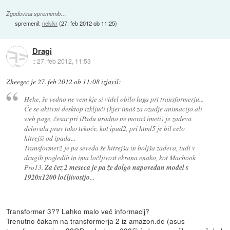
Zgodovina sprememb…
spremenil:
nekikr
(
27. feb 2012 ob 11:25
)
Dragi
::
27. feb 2012, 11:53
Zheegec
je
27. feb 2012 ob 11:08
izjavil
:
Hehe, še vedno ne vem kje si videl obilo laga pri transformerju...
Če se aktivni desktop izključi (kjer imaš za ozadje animacijo ali
web page, česar pri iPadu uradno ne moraš imeti) je zadeva
delovala prav tako tekoče, kot ipad2, pri html5 je bil celo
hitrejši od ipada...
Transformer2 je pa seveda še hitrejša in boljša zadeva, tudi v
drugih pogledih in ima ločljivost ekrana enako, kot Macbook
Pro13.
Za čez 2 meseca je pa že dolgo napovedan model s
1920x1200 ločljivostjo
...
Transformer 3?? Lahko malo več informacij?
Trenutno čakam na transformerja 2 iz amazon.de (asus