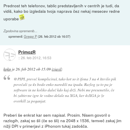
Prednost teh telefonov, tablic predstavljenih v centrih je tudi, da
vidiš, kako bo izgledala tvoja naprava čez nekaj mesecev redne
uporabe
Zgodovina sprememb…
spremenil:
Gregor P
(
26. feb 2012 ob 16:07
)
PrimozR
::
26. feb 2012, 16:53
kpkp
je
26. feb 2012 ob 15:09
izjavil
:
@PIPI, preveč kompliciraš, tako kot so it ifona 3 na 4 število pik
povečali za 4x bodo enko naredili na ipadu. Razlog za to pa je
software in ne koliko daleč kdo kaj drži. Nebi me presenetilo, če
bi zahtevne igre še vedno delale na XGA, ker 4xXGA je že
overkill za poganjat.
Preberi še enkrat kar sem napisal. Prosim. Nisem govoril o
razlogih, zakaj so šli (če so šli) na 2048 x 1536, temveč zakaj jim
nižji DPI v primerjavi z iPhonom tukaj zadošča.