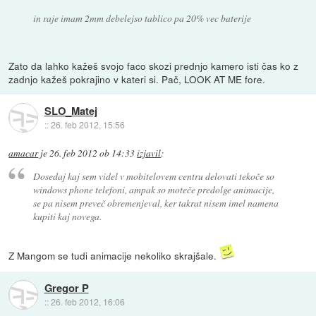
in raje imam 2mm debelejso tablico pa 20% vec baterije
Zato da lahko kažeš svojo faco skozi prednjo kamero isti čas ko z
zadnjo kažeš pokrajino v kateri si. Pač, LOOK AT ME fore.
SLO_Matej
::
26. feb 2012, 15:56
amacar
je
26. feb 2012 ob 14:33
izjavil
:
Dosedaj kaj sem videl v mobitelovem centru delovati tekoče so
windows phone telefoni, ampak so moteče predolge animacije,
se pa nisem preveč obremenjeval, ker takrat nisem imel namena
kupiti kaj novega.
Z Mangom se tudi animacije nekoliko skrajšale.
Gregor P
::
26. feb 2012, 16:06