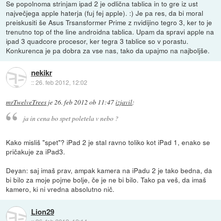
Se popolnoma strinjam ipad 2 je odlična tablica in to gre iz ust
največjega apple haterja (fuj fej apple). :) Je pa res, da bi moral
preiskusiti še Asus Trsansformer Prime z nvidijino tegro 3, ker to je
trenutno top of the line androidna tablica. Upam da spravi apple na
ipad 3 quadcore procesor, ker tegra 3 tablice so v porastu.
Konkurenca je pa dobra za vse nas, tako da upajmo na najboljše.
nekikr
::
26. feb 2012, 12:02
mrTwelveTrees
je
26. feb 2012 ob 11:47
izjavil
:
ja in cena bo spet poletela v nebo ?
Kako misliš "spet"? iPad 2 je stal ravno toliko kot iPad 1, enako se
pričakuje za iPad3.
Deyan: saj imaš prav, ampak kamera na iPadu 2 je tako bedna, da
bi bilo za moje pojme bolje, če je ne bi bilo. Tako pa veš, da imaš
kamero, ki ni vredna absolutno nič.
Lion29