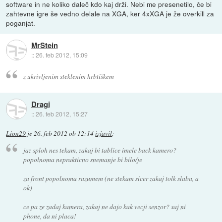
software in ne koliko daleč kdo kaj drži. Nebi me presenetilo, če bi
zahtevne igre še vedno delale na XGA, ker 4xXGA je že overkill za
poganjat.
MrStein
::
26. feb 2012, 15:09
z ukrivljenim steklenim hrbtiškem
Dragi
::
26. feb 2012, 15:27
Lion29
je
26. feb 2012 ob 12:14
izjavil
:
jaz sploh nes tekam, zakaj bi tablice imele back kamero?
popolnoma neprakticno snemanje bi bilo/je
za front popolnoma razumem (ne stekam sicer zakaj tolk slaba, a
ok)
ce pa ze zadaj kamera, zakaj ne dajo kak vecji senzor? saj ni
phone, da ni placa!