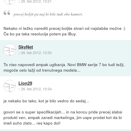
::
26. feb 2012, 10:21
precej boljši pa naj bi bile tudi obe kameri.
Nekako ni težko narediti precej boljše stvari od najslabše možne :)
Če bo pa taka resolucija potem pa iBuy.
SkyNet
::
26. feb 2012, 10:30
To niso napovedi ampak ugibanja. Novi BMW serije 7 bo tudi težji,
mogoče celo lažji od trenutnega modela...
Lion29
::
26. feb 2012, 10:34
ja nekako bo tako, kot je bilo vedno do sedaj...
govori se o super specifikacijah... in na koncu pride precej slabsi
produkt ven, ampak zaradi marketinga, jim uspe prodat kot da bi
imeli suho zlato... res kapo dol!