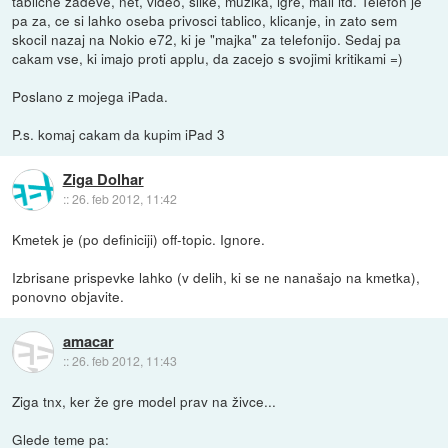
tablicne zadeve, net, video, slike, muzika, igre, mail itd. Telefon je
pa za, ce si lahko oseba privosci tablico, klicanje, in zato sem
skocil nazaj na Nokio e72, ki je "majka" za telefonijo. Sedaj pa
cakam vse, ki imajo proti applu, da zacejo s svojimi kritikami =)
Poslano z mojega iPada.
P.s. komaj cakam da kupim iPad 3
Ziga Dolhar
::
26. feb 2012, 11:42
Kmetek je (po definiciji) off-topic. Ignore.
Izbrisane prispevke lahko (v delih, ki se ne nanašajo na kmetka),
ponovno objavite.
amacar
::
26. feb 2012, 11:43
Ziga tnx, ker že gre model prav na živce...
Glede teme pa: