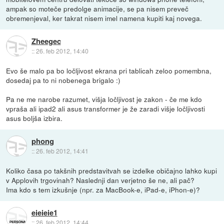
ampak so moteče predolge animacije, se pa nisem preveč
obremenjeval, ker takrat nisem imel namena kupiti kaj novega.
Zheegec
::
26. feb 2012, 14:40
Evo še malo pa bo ločljivost ekrana pri tablicah zeloo pomembna,
dosedaj pa to ni nobenega brigalo :)
Pa ne me narobe razumet, višja ločljivost je zakon - če me kdo
vpraša ali ipad2 ali asus transformer je že zaradi višje ločljivosti
asus boljša izbira.
phong
::
26. feb 2012, 14:41
Koliko časa po takšnih predstavitvah se izdelke običajno lahko kupi
v Applovih trgovinah? Naslednji dan verjetno še ne, ali pač?
Ima kdo s tem izkušnje (npr. za MacBook-e, iPad-e, iPhon-e)?
eieieie1
::
26. feb 2012, 14:44