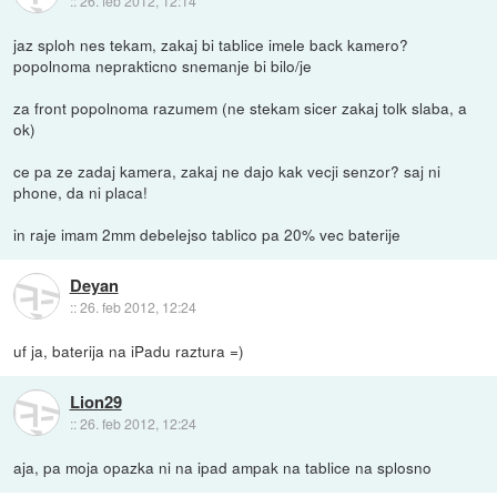
::
26. feb 2012, 12:14
jaz sploh nes tekam, zakaj bi tablice imele back kamero?
popolnoma neprakticno snemanje bi bilo/je
za front popolnoma razumem (ne stekam sicer zakaj tolk slaba, a
ok)
ce pa ze zadaj kamera, zakaj ne dajo kak vecji senzor? saj ni
phone, da ni placa!
in raje imam 2mm debelejso tablico pa 20% vec baterije
Deyan
::
26. feb 2012, 12:24
uf ja, baterija na iPadu raztura =)
Lion29
::
26. feb 2012, 12:24
aja, pa moja opazka ni na ipad ampak na tablice na splosno