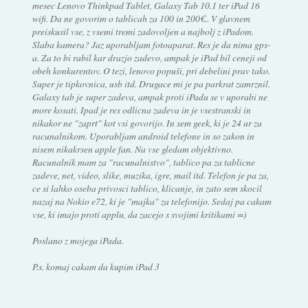
mesec Lenovo Thinkpad Tablet, Galaxy Tab 10.1 ter iPad 16
wifi. Da ne govorim o tablicah za 100 in 200€.. V glavnem
preiskusil vse, z vsemi tremi zadovoljen a najbolj z iPadom.
Slaba kamera? Jaz uporabljam fotoaparat. Res je da nima gps-
a. Za to bi rabil kar drazjo zadevo, ampak je iPad bil ceneji od
obeh konkurentov. O tezi, lenovo popuši, pri debelini prav tako.
Super je tipkovnica, usb itd. Drugace mi je pa parkrat zamrznil.
Galaxy tab je super zadeva, ampak proti iPadu se v uporabi ne
more kosati. Ipad je res odlicna zadeva in je vsestranski in
nikakor ne "zaprt" kot vsi govorijo. In sem geek, ki je 24 ur za
racunalnikom. Uporabljam android telefone in so zakon in
nisem nikakrsen apple fan. Na vse gledam objektivno.
Racunalnik mam za "racunalnistvo", tablico pa za tablicne
zadeve, net, video, slike, muzika, igre, mail itd. Telefon je pa za,
ce si lahko oseba privosci tablico, klicanje, in zato sem skocil
nazaj na Nokio e72, ki je "majka" za telefonijo. Sedaj pa cakam
vse, ki imajo proti applu, da zacejo s svojimi kritikami =)
Poslano z mojega iPada.
P.s. komaj cakam da kupim iPad 3