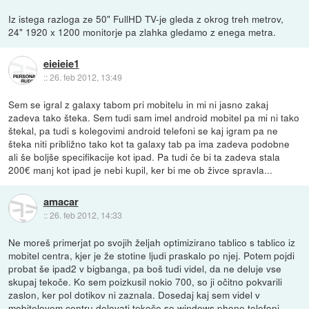
Iz istega razloga ze 50" FullHD TV-je gleda z okrog treh metrov,
24" 1920 x 1200 monitorje pa zlahka gledamo z enega metra.
eieieie1
::
26. feb 2012, 13:49
Sem se igral z galaxy tabom pri mobitelu in mi ni jasno zakaj
zadeva tako šteka. Sem tudi sam imel android mobitel pa mi ni tako
štekal, pa tudi s kolegovimi android telefoni se kaj igram pa ne
šteka niti približno tako kot ta galaxy tab pa ima zadeva podobne
ali še boljše specifikacije kot ipad. Pa tudi če bi ta zadeva stala
200€ manj kot ipad je nebi kupil, ker bi me ob živce spravla...
amacar
::
26. feb 2012, 14:33
Ne moreš primerjat po svojih željah optimizirano tablico s tablico iz
mobitel centra, kjer je že stotine ljudi praskalo po njej. Potem pojdi
probat še ipad2 v bigbanga, pa boš tudi videl, da ne deluje vse
skupaj tekoče. Ko sem poizkusil nokio 700, so ji očitno pokvarili
zaslon, ker pol dotikov ni zaznala. Dosedaj kaj sem videl v
mobitelovem centru delovati tekoče so windows phone telefoni,