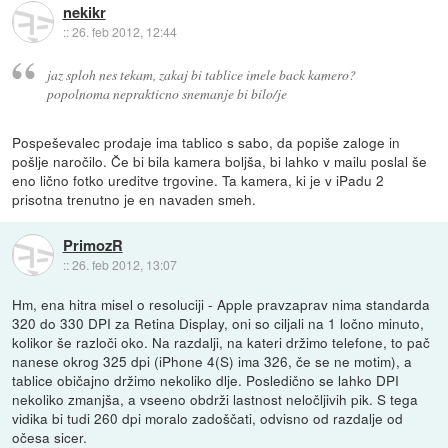
nekikr
::
26. feb 2012, 12:44
jaz sploh nes tekam, zakaj bi tablice imele back kamero?
popolnoma neprakticno snemanje bi bilo/je
Pospeševalec prodaje ima tablico s sabo, da popiše zaloge in
pošlje naročilo. Če bi bila kamera boljša, bi lahko v mailu poslal še
eno lično fotko ureditve trgovine. Ta kamera, ki je v iPadu 2
prisotna trenutno je en navaden smeh.
PrimozR
::
26. feb 2012, 13:07
Hm, ena hitra misel o resoluciji - Apple pravzaprav nima standarda
320 do 330 DPI za Retina Display, oni so ciljali na 1 ločno minuto,
kolikor še razloči oko. Na razdalji, na kateri držimo telefone, to pač
nanese okrog 325 dpi (iPhone 4(S) ima 326, če se ne motim), a
tablice običajno držimo nekoliko dlje. Posledično se lahko DPI
nekoliko zmanjša, a vseeno obdrži lastnost neločljivih pik. S tega
vidika bi tudi 260 dpi moralo zadoščati, odvisno od razdalje od
očesa sicer.