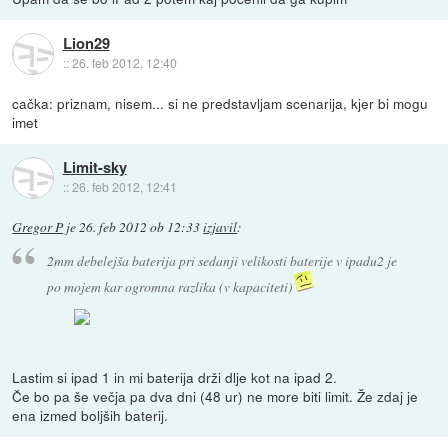
Lion29
::
26. feb 2012, 12:40
cačka: priznam, nisem... si ne predstavljam scenarija, kjer bi mogu
imet
Limit-sky
::
26. feb 2012, 12:41
Gregor P
je
26. feb 2012 ob 12:33
izjavil
:
2mm debelejša baterija pri sedanji velikosti baterije v ipadu2 je
po mojem kar ogromna razlika (v kapaciteti)
Lastim si ipad 1 in mi baterija drži dlje kot na ipad 2.
Če bo pa še večja pa dva dni (48 ur) ne more biti limit. Že zdaj je
ena izmed boljših baterij.