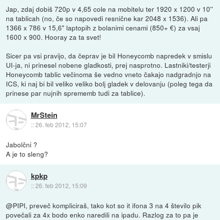
Jap, zdaj dobiš 720p v 4,65 cole na mobitelu ter 1920 x 1200 v 10''
na tablicah (no, če so napovedi resnične kar 2048 x 1536). Ali pa
1366 x 786 v 15,6" laptopih z bolanimi cenami (850+ €) za vsaj
1600 x 900. Hooray za ta svet!
Sicer pa vsi pravijo, da čeprav je bil Honeycomb napredek v smislu
UI-ja, ni prinesel nobene gladkosti, prej nasprotno. Lastniki/testerji
Honeycomb tablic večinoma še vedno vneto čakajo nadgradnjo na
ICS, ki naj bi bil veliko veliko bolj gladek v delovanju (poleg tega da
prinese par nujnih sprememb tudi za tablice).
MrStein
::
26. feb 2012, 15:07
Jabolčni ?
A je to sleng?
kpkp
::
26. feb 2012, 15:09
@PIPI, preveč kompliciraš, tako kot so it ifona 3 na 4 število pik
povečali za 4x bodo enko naredili na ipadu. Razlog za to pa je