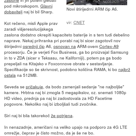
pod mikroskopom.
Glavni
Novi štirijedrni ARM čip A6.
dobavitelj
naj bi bil Sharp.
vir:
CNET
Kot rečeno, misli Apple prav
zaradi višjeresolucijskega
zaslona dodatno okrepiti kapaciteto baterije in s tem tudi debelino
naprave. Nekaj prihranka pri porabi naj bi sicer zagotovil nov
štirijedrni
osrednji čip
A6,
osnovan na
ARM-ovem
Cortex-A9
procesorju. Če je verjeti Fox Business, ga bo proizvajal Samsung
in to v ZDA (sicer v Teksasu, ne Kaliforniji), potem pa ga bodo
prepeljali na Kitajsko v Foxconnove obrate v sestavljanje.
Specifikacije so še skrivnost, podobno količina RAMA, ki bo
najbrž
ostala
na 512MB.
Seveda se
pričakuje
, da bodo zamenjali sedanje "ne najboljše"
kamere. Hrbtna naj bi zmogla 5 megapikslov, oz. snemati 1080p
HD video, prednja pa naj bi zadostovala za HD Facetime
pogovore. Nekoliko naj bi izboljšali tudi zvočnike.
Siri naj bi bila takorekoč
že potrjena
.
In nenazadnje, američani na veliko upajo na podporo za 4G LTE
omrežje, čeprav je čisto možno, da je še ne bo.