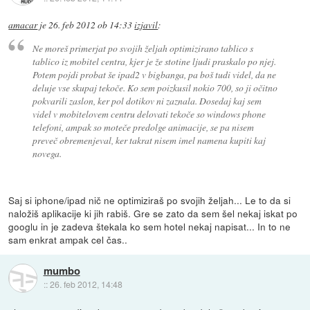
amacar
je
26. feb 2012 ob 14:33
izjavil
:
Ne moreš primerjat po svojih željah optimizirano tablico s
tablico iz mobitel centra, kjer je že stotine ljudi praskalo po njej.
Potem pojdi probat še ipad2 v bigbanga, pa boš tudi videl, da ne
deluje vse skupaj tekoče. Ko sem poizkusil nokio 700, so ji očitno
pokvarili zaslon, ker pol dotikov ni zaznala. Dosedaj kaj sem
videl v mobitelovem centru delovati tekoče so windows phone
telefoni, ampak so moteče predolge animacije, se pa nisem
preveč obremenjeval, ker takrat nisem imel namena kupiti kaj
novega.
Saj si iphone/ipad nič ne optimiziraš po svojih željah... Le to da si
naložiš aplikacije ki jih rabiš. Gre se zato da sem šel nekaj iskat po
googlu in je zadeva štekala ko sem hotel nekaj napisat... In to ne
sam enkrat ampak cel čas..
mumbo
::
26. feb 2012, 14:48