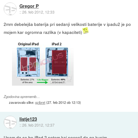
Gregor P
::
26. feb 2012, 12:33
2mm debelejša baterija pri sedanji velikosti baterije v ipadu2 je po
mojem kar ogromna razlika (v kapaciteti)
Zgodovina sprememb…
zavarovalo slike:
gzibret
(
27. feb 2012 ob 12:13
)
listje123
::
26. feb 2012, 12:37
Upam da se bo iPad 2 potem kaj pocenil da ga kupim