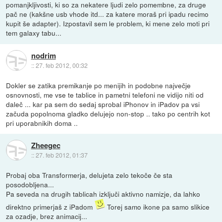
pomanjkljivosti, ki so za nekatere ljudi zelo pomembne, za druge
pač ne (kakšne usb vhode itd... za katere moraš pri ipadu recimo
kupit še adapter). Izpostavil sem le problem, ki mene zelo moti pri
tem galaxy tabu...
nodrim
::
27. feb 2012, 00:32
Dokler se zatika premikanje po menijih in podobne največje
osnovnosti, me vse te tablice in pametni telefoni ne vidijo niti od
daleč ... kar pa sem do sedaj sprobal iPhonov in iPadov pa vsi
začuda popolnoma gladko delujejo non-stop .. tako po centrih kot
pri uporabnikih doma ..
Zheegec
::
27. feb 2012, 01:37
Probaj oba Transformerja, delujeta zelo tekoče če sta
posodobljena...
Pa seveda na drugih tablicah izključi aktivno namizje, da lahko
direktno primerjaš z iPadom
Torej samo ikone pa samo slikice
za ozadje, brez animacij...