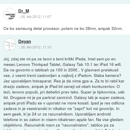
Dr_M
::
26. feb 2012, 11:07
Ce bo samsung delal procesor, potem ne bo 28nm, ampak 32nm.
Deyan
::
26. feb 2012, 11:10
Joj, zdaj ste mi pa ze tecni s temi kritiki iPada. Imel sem po en
mesec Lenovo Thinkpad Tablet, Galaxy Tab 10.1 ter iPad 16 wifi.
Da ne govorim o tablicah za 100 in 200€.. V glavnem preiskusil
vse, z vsemi tremi zadovoljen a najbolj z iPadom. Slaba kamera?
Jaz uporabljam fotoaparat. Res je da nima gps-a. Za to bi rabil kar
drazjo zadevo, ampak je iPad bil ceneji od obeh konkurentov. O
tezi, lenovo popuši, pri debelini prav tako. Super je tipkovnica, usb
itd. Drugace mi je pa parkrat zamrznil. Galaxy tab je super zadeva,
ampak proti iPadu se v uporabi ne more kosati. Ipad je res odlicna
zadeva in je vsestranski in nikakor ne "zaprt" kot vsi govorijo. In
sem geek, ki je 24 ur za racunalnikom. Uporabljam android
telefone in so zakon in nisem nikakrsen apple fan. Na vse gledam
objektivno. Racunalnik mam za "racunalnistvo", tablico pa za