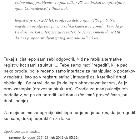
vedno manj problemov z njim, odkar PS zna brskat in upravljat z
njim. Coincidence? I think not.
Register je star 20? let, orodje za delo z njim (PS) pa 5. Ne,
regedit ni orodje pac pa ena velika kadeca se gomila. Vem da je
PS dost vec kot interface za register. To se ne pomeni da je OK
da so s proper orodjem za register odlasali 15 let.
Tukaj si cist lepo sam sebi odgovoril. Niti ne rabiš alternative
registru kot sami strukturi ... Tebe samo moti "regedit", ki je pač
neko orodje, bolje rečeno samo interface za manipulacijo podatkov
v registru. Isto so v registru stringi, integerji oz. katerikoli drugi
objekti tipi. Se pravi, da se jih da lepo obravnavat kot xml, če jz
prav zastopim (drevesna struktura). Orodje za manipulacijo teh
podatkov, se pa da naredit tudi doma (če imaš preveč časa, pa
dost znanja).
Za moje pojme za ogrodje čist lepo narjeno, je pa res, da je regedit
kot sam, dokaj nepraktičn za laike.
Zgodovina sprememb…
spremenilo:
dope1337
(
21. feb 2012 ob 05:32
)