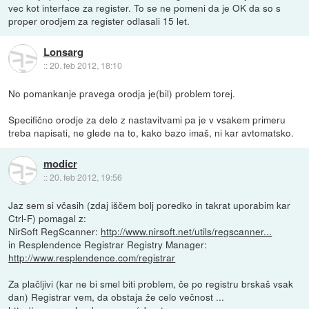
vec kot interface za register. To se ne pomeni da je OK da so s
proper orodjem za register odlasali 15 let.
Lonsarg
::
20. feb 2012, 18:10
No pomankanje pravega orodja je(bil) problem torej.
Specifično orodje za delo z nastavitvami pa je v vsakem primeru
treba napisati, ne glede na to, kako bazo imaš, ni kar avtomatsko.
modicr
::
20. feb 2012, 19:56
Jaz sem si včasih (zdaj iščem bolj poredko in takrat uporabim kar
Ctrl-F) pomagal z:
NirSoft RegScanner:
http://www.nirsoft.net/utils/regscanner...
in Resplendence Registrar Registry Manager:
http://www.resplendence.com/registrar
Za plačljivi (kar ne bi smel biti problem, če po registru brskaš vsak
dan) Registrar vem, da obstaja že celo večnost ...