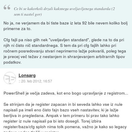
Ce bi se kakorkoli drzali kaksnega uveljavljenega standarda (2
sem ti nastel gor)
No ja, ne verjamem da bi tiste baze iz leta 92 bile nevem koliko bolj
primerne za to.
Cfg fajli pa niso glih nek "uveljavljen standard", glede na to da pri
njih ni čisto nič standardnega. S tem da pri cfg fajlih lahko pri
ročnem posredovanju stvari neprimerno lažje pokvariš, poleg tega
je precej več težav z nestanjem in shranjevanjem arbitrarnih tipov
podatkov.
Lonsarg
::
20. feb 2012, 16:57
PowerShell je večja zadeva, kot eno bogo upravljanje z registrom...
Se strinjam da je register zapacan in bi seveda lahko vse iz nule
napisali pa imeli eno čisto fajn bazo vseh nastavitev, ki je lažje
berljiva in pregledana. Ampak v tem primeru bi prav tako lahko
register iz nule napisali pa bi isto dosegli. Torej izbira
register/baza/cfg sploh nima tolk pomena, važno je kako so legacy
zadeve vedno tlačili v register.