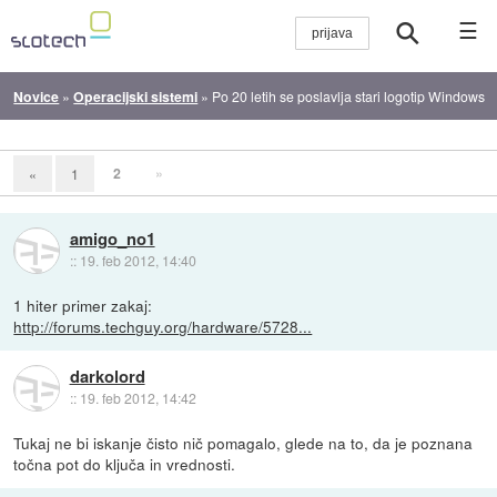
☰
Novice
»
Operacijski sistemi
»
Po 20 letih se poslavlja stari logotip Windows
2
»
«
1
amigo_no1
::
19. feb 2012, 14:40
1 hiter primer zakaj:
http://forums.techguy.org/hardware/5728...
darkolord
::
19. feb 2012, 14:42
Tukaj ne bi iskanje čisto nič pomagalo, glede na to, da je poznana
točna pot do ključa in vrednosti.