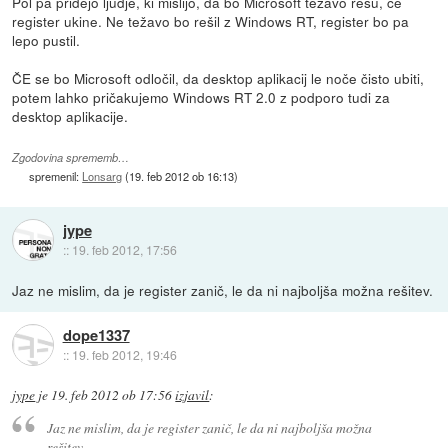
Pol pa pridejo ljudje, ki mislijo, da bo Microsoft težavo rešu, če
register ukine. Ne težavo bo rešil z Windows RT, register bo pa
lepo pustil.
ČE se bo Microsoft odločil, da desktop aplikacij le noče čisto ubiti,
potem lahko pričakujemo Windows RT 2.0 z podporo tudi za
desktop aplikacije.
Zgodovina sprememb…
spremenil:
Lonsarg
(
19. feb 2012 ob 16:13
)
jype
::
19. feb 2012, 17:56
Jaz ne mislim, da je register zanič, le da ni najboljša možna rešitev.
dope1337
::
19. feb 2012, 19:46
jype
je
19. feb 2012 ob 17:56
izjavil
:
Jaz ne mislim, da je register zanič, le da ni najboljša možna
rešitev.