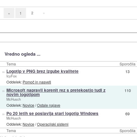
2
»
«
1
Vredno ogleda ...
Tema
Sporočila
»
Logotip v PNG brez izgube kvalitete
13
IcyFox
Oddelek:
Pomoč in nasveti
»
Microsoft napravil korenit rez s pretekostjo tudi z
110
novim logotipom
McHusch
Oddelek:
Novice
/
Ostale najave
»
Po 20 letih se poslavlja stari logotip Windows
69
McHusch
Oddelek:
Novice
/
Operacijski sistemi
Tema
Sporočila