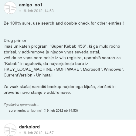
amigo_no1
::
19. feb 2012, 14:53
Be 100% sure, use search and double check for other entries !
Drug primer:
imaš unikaten program, "Super Kebab 456", ki ga mulc ročno
zbrisal, v add/remove je njegov vnos seveda ostal,
veš da se vnos bere nekje iz win registra, uporabiš search za
"Kebab" in ugotoviš, da najverjetneje bere iz
HKEY_LOCAL_MACHINE \ SOFTWARE \ Microsoft \ Windows \
CurrentVersion \ Uninstall
Za vsak slučaj narediš backup najdenega ključa, zbrišeš in
preveriš novo stanje v add/remove.
Zgodovina sprememb…
spremenilo:
amigo_no1
(
19. feb 2012 ob 14:53
)
darkolord
::
19. feb 2012, 14:57