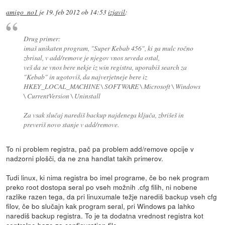
amigo_no1
je
19. feb 2012 ob 14:53
izjavil
:
Drug primer:
imaš unikaten program, "Super Kebab 456", ki ga mulc ročno
zbrisal, v add/remove je njegov vnos seveda ostal,
veš da se vnos bere nekje iz win registra, uporabiš search za
"Kebab" in ugotoviš, da najverjetneje bere iz
HKEY_LOCAL_MACHINE \ SOFTWARE \ Microsoft \ Windows
\ CurrentVersion \ Uninstall
Za vsak slučaj narediš backup najdenega ključa, zbrišeš in
preveriš novo stanje v add/remove.
To ni problem registra, pač pa problem add/remove opcije v
nadzorni plošči, da ne zna handlat takih primerov.
Tudi linux, ki nima registra bo imel programe, če bo nek program
preko root dostopa seral po vseh možnih .cfg filih, ni nobene
razlike razen tega, da pri linuxumale težje narediš backup vseh cfg
filov, če bo slučajn kak program seral, pri Windows pa lahko
narediš backup registra. To je ta dodatna vrednost registra kot
centralne baze za configuration file.