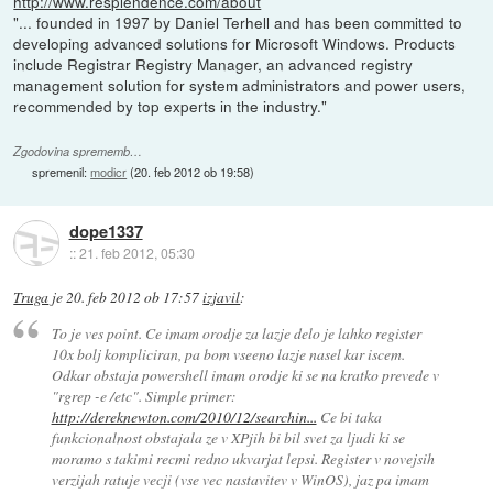
http://www.resplendence.com/about
"... founded in 1997 by Daniel Terhell and has been committed to
developing advanced solutions for Microsoft Windows. Products
include Registrar Registry Manager, an advanced registry
management solution for system administrators and power users,
recommended by top experts in the industry."
Zgodovina sprememb…
spremenil:
modicr
(
20. feb 2012 ob 19:58
)
dope1337
::
21. feb 2012, 05:30
Truga
je
20. feb 2012 ob 17:57
izjavil
:
To je ves point. Ce imam orodje za lazje delo je lahko register
10x bolj kompliciran, pa bom vseeno lazje nasel kar iscem.
Odkar obstaja powershell imam orodje ki se na kratko prevede v
"rgrep -e /etc". Simple primer:
http://dereknewton.com/2010/12/searchin...
Ce bi taka
funkcionalnost obstajala ze v XPjih bi bil svet za ljudi ki se
moramo s takimi recmi redno ukvarjat lepsi. Register v novejsih
verzijah ratuje vecji (vse vec nastavitev v WinOS), jaz pa imam