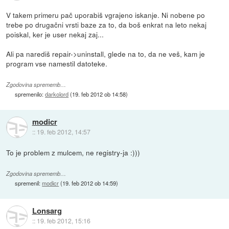
V takem primeru pač uporabiš vgrajeno iskanje. Ni nobene po
trebe po drugačni vrsti baze za to, da boš enkrat na leto nekaj
poiskal, ker je user nekaj zaj...
Ali pa narediš repair->uninstall, glede na to, da ne veš, kam je
program vse namestil datoteke.
Zgodovina sprememb…
spremenilo:
darkolord
(
19. feb 2012 ob 14:58
)
modicr
::
19. feb 2012, 14:57
To je problem z mulcem, ne registry-ja :)))
Zgodovina sprememb…
spremenil:
modicr
(
19. feb 2012 ob 14:59
)
Lonsarg
::
19. feb 2012, 15:16