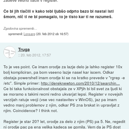
Če bi jih tlačili v kako tebi ljubšo odprto bazo bi nastal isti
šmorn, nič ti ne bi pomagalo, to je tisto kar ti ne razumeš.
Zgodovina sprememb…
spremenil:
Lonsarg
(
20. feb 2012 ob 16:57
)
Truga
::
20. feb 2012, 17:57
To je ves point. Ce imam orodje za lazje delo je lahko register 10x
bolj kompliciran, pa bom vseeno lazje nasel kar iscem. Odkar
obstaja powershell imam orodje ki se na kratko prevede v "rgrep -e
/etc". Simple primer:
http://dereknewton.com/2010/12/searchin...
Ce bi taka funkcionalnost obstajala ze v XPjih bi bil svet za ljudi ki
se moramo s takimi recmi redno ukvarjat lepsi. Register v novejsih
verzijah ratuje vecji (vse vec nastavitev v WinOS), jaz pa imam
vedno manj problemov z njim, odkar PS zna brskat in upravljat z
njim. Coincidence? I think not.
Register je star 20? let, orodje za delo z njim (PS) pa 5. Ne, regedit
ni orodje pac pa ena velika kadeca se gomila. Vem da je PS dost