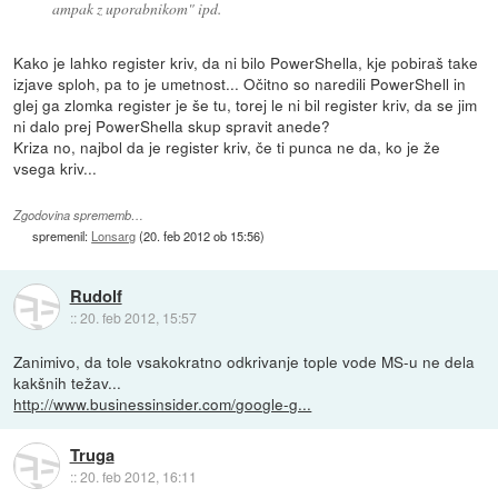
ampak z uporabnikom" ipd.
Kako je lahko register kriv, da ni bilo PowerShella, kje pobiraš take
izjave sploh, pa to je umetnost... Očitno so naredili PowerShell in
glej ga zlomka register je še tu, torej le ni bil register kriv, da se jim
ni dalo prej PowerShella skup spravit anede?
Kriza no, najbol da je register kriv, če ti punca ne da, ko je že
vsega kriv...
Zgodovina sprememb…
spremenil:
Lonsarg
(
20. feb 2012 ob 15:56
)
Rudolf
::
20. feb 2012, 15:57
Zanimivo, da tole vsakokratno odkrivanje tople vode MS-u ne dela
kakšnih težav...
http://www.businessinsider.com/google-g...
Truga
::
20. feb 2012, 16:11