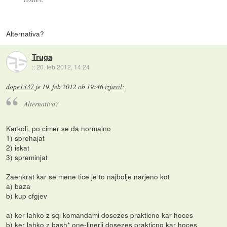
Alternativa?
Truga
::
20. feb 2012, 14:24
dope1337
je
19. feb 2012 ob 19:46
izjavil
:
Alternativa?
Karkoli, po cimer se da normalno
1) sprehajat
2) iskat
3) spreminjat
Zaenkrat kar se mene tice je to najbolje narjeno kot
a) baza
b) kup cfgjev
a) ker lahko z sql komandami dosezes prakticno kar hoces
b) ker lahko z bash* one-linerji dosezes prakticno kar hoces