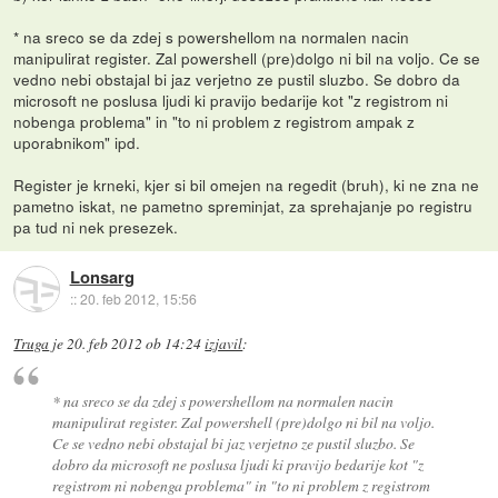
* na sreco se da zdej s powershellom na normalen nacin
manipulirat register. Zal powershell (pre)dolgo ni bil na voljo. Ce se
vedno nebi obstajal bi jaz verjetno ze pustil sluzbo. Se dobro da
microsoft ne poslusa ljudi ki pravijo bedarije kot "z registrom ni
nobenga problema" in "to ni problem z registrom ampak z
uporabnikom" ipd.
Register je krneki, kjer si bil omejen na regedit (bruh), ki ne zna ne
pametno iskat, ne pametno spreminjat, za sprehajanje po registru
pa tud ni nek presezek.
Lonsarg
::
20. feb 2012, 15:56
Truga
je
20. feb 2012 ob 14:24
izjavil
:
* na sreco se da zdej s powershellom na normalen nacin
manipulirat register. Zal powershell (pre)dolgo ni bil na voljo.
Ce se vedno nebi obstajal bi jaz verjetno ze pustil sluzbo. Se
dobro da microsoft ne poslusa ljudi ki pravijo bedarije kot "z
registrom ni nobenga problema" in "to ni problem z registrom