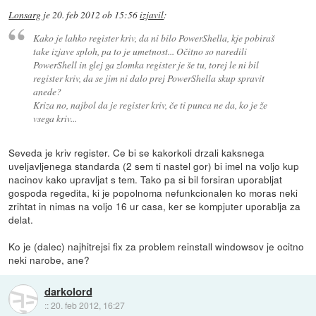
Lonsarg
je
20. feb 2012 ob 15:56
izjavil
:
Kako je lahko register kriv, da ni bilo PowerShella, kje pobiraš
take izjave sploh, pa to je umetnost... Očitno so naredili
PowerShell in glej ga zlomka register je še tu, torej le ni bil
register kriv, da se jim ni dalo prej PowerShella skup spravit
anede?
Kriza no, najbol da je register kriv, če ti punca ne da, ko je že
vsega kriv...
Seveda je kriv register. Ce bi se kakorkoli drzali kaksnega
uveljavljenega standarda (2 sem ti nastel gor) bi imel na voljo kup
nacinov kako upravljat s tem. Tako pa si bil forsiran uporabljat
gospoda regedita, ki je popolnoma nefunkcionalen ko moras neki
zrihtat in nimas na voljo 16 ur casa, ker se kompjuter uporablja za
delat.
Ko je (dalec) najhitrejsi fix za problem reinstall windowsov je ocitno
neki narobe, ane?
darkolord
::
20. feb 2012, 16:27