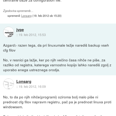
Zgodovina sprememb…
spremenil:
Lonsarg
(
19. feb 2012 ob 15:20
)
jype
::
19. feb 2012, 15:53
Azgard> razen tega, da pri linuxumale težje narediš backup vseh
cfg filov
No, v resnici ga lažje, ker po njih večino časa nihče ne piše, za
razliko od registra, katerega varnostno kopijo lahko narediš zgolj z
uporabo enega ustreznega orodja.
Lonsarg
::
19. feb 2012, 16:09
No, to da po njih nihče(programi) oziroma bolj malo piše ni
prednost cfg filov napravm registru, pač pa je prednost linuxa proti
windowsem.