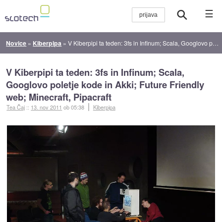
☰
Novice
»
Kiberpipa
»
V Kiberpipi ta teden: 3fs in Infinum; Scala, Googlovo poletje kode in Akki; Future Friendly web; Minecraft, Pipacraft
V Kiberpipi ta teden: 3fs in Infinum; Scala,
Googlovo poletje kode in Akki; Future Friendly
web; Minecraft, Pipacraft
Tea Čaj
::
13. nov 2011
ob 05:38
Kiberpipa