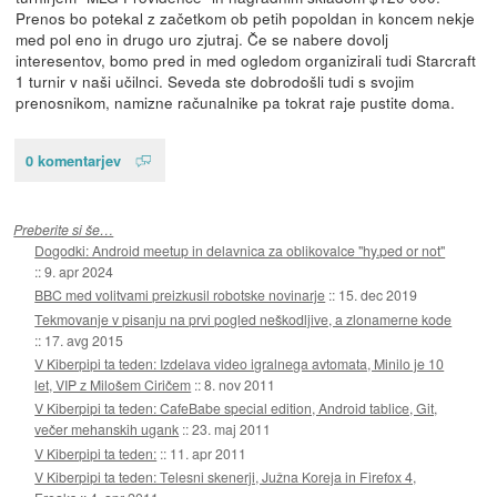
Prenos bo potekal z začetkom ob petih popoldan in koncem nekje
med pol eno in drugo uro zjutraj. Če se nabere dovolj
interesentov, bomo pred in med ogledom organizirali tudi Starcraft
1 turnir v naši učilnci. Seveda ste dobrodošli tudi s svojim
prenosnikom, namizne računalnike pa tokrat raje pustite doma.
0 komentarjev
Preberite si še…
Dogodki: Android meetup in delavnica za oblikovalce "hy.ped or not"
::
9. apr 2024
BBC med volitvami preizkusil robotske novinarje
::
15. dec 2019
Tekmovanje v pisanju na prvi pogled neškodljive, a zlonamerne kode
::
17. avg 2015
V Kiberpipi ta teden: Izdelava video igralnega avtomata, Minilo je 10
let, VIP z Milošem Ciričem
::
8. nov 2011
V Kiberpipi ta teden: CafeBabe special edition, Android tablice, Git,
večer mehanskih ugank
::
23. maj 2011
V Kiberpipi ta teden:
::
11. apr 2011
V Kiberpipi ta teden: Telesni skenerji, Južna Koreja in Firefox 4,