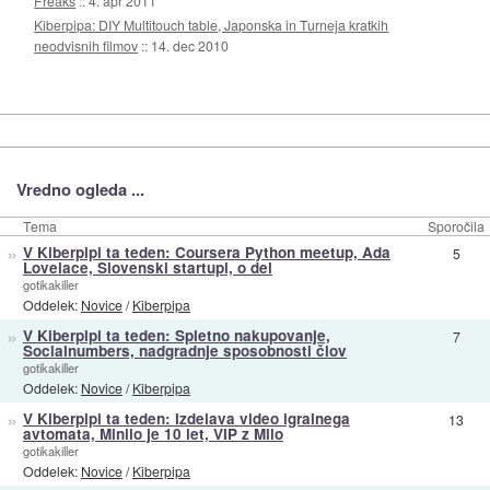
Freaks
::
4. apr 2011
Kiberpipa: DIY Multitouch table, Japonska in Turneja kratkih
neodvisnih filmov
::
14. dec 2010
Vredno ogleda ...
Tema
Sporočila
»
V Kiberpipi ta teden: Coursera Python meetup, Ada
5
Lovelace, Slovenski startupi, o del
gotikakiller
Oddelek:
Novice
/
Kiberpipa
»
V Kiberpipi ta teden: Spletno nakupovanje,
7
Socialnumbers, nadgradnje sposobnosti člov
gotikakiller
Oddelek:
Novice
/
Kiberpipa
»
V Kiberpipi ta teden: Izdelava video igralnega
13
avtomata, Minilo je 10 let, VIP z Milo
gotikakiller
Oddelek:
Novice
/
Kiberpipa