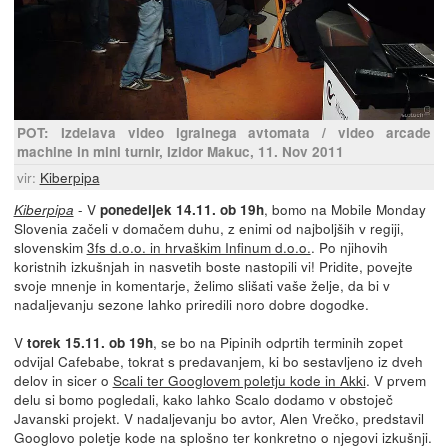
POT: Izdelava video igralnega avtomata / video arcade
machine in mini turnir, Izidor Makuc, 11. Nov 2011
vir:
Kiberpipa
- V
, bomo na Mobile Monday
Kiberpipa
ponedeljek 14.11. ob 19h
Slovenia začeli v domačem duhu, z enimi od najboljših v regiji,
slovenskim
3fs d.o.o. in hrvaškim Infinum d.o.o.
. Po njihovih
koristnih izkušnjah in nasvetih boste nastopili vi! Pridite, povejte
svoje mnenje in komentarje, želimo slišati vaše želje, da bi v
nadaljevanju sezone lahko priredili noro dobre dogodke.
V
, se bo na Pipinih odprtih terminih zopet
torek 15.11. ob 19h
odvijal Cafebabe, tokrat s predavanjem, ki bo sestavljeno iz dveh
delov in sicer o
Scali ter Googlovem poletju kode in Akki
. V prvem
delu si bomo pogledali, kako lahko Scalo dodamo v obstoječ
Javanski projekt. V nadaljevanju bo avtor, Alen Vrečko, predstavil
Googlovo poletje kode na splošno ter konkretno o njegovi izkušnji.