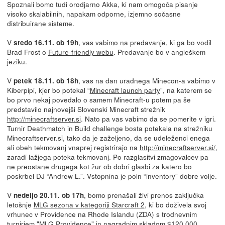
Spoznali bomo tudi orodjarno Akka, ki nam omogoča pisanje
visoko skalabilnih, napakam odporne, izjemno sočasne
distribuirane sisteme.
V
, vas vabimo na predavanje, ki ga bo vodil
sredo 16.11. ob 19h
Brad Frost o
Future-friendly webu
. Predavanje bo v angleškem
jeziku.
V
, vas na dan uradnega Minecon-a vabimo v
petek 18.11. ob 18h
Kiberpipi, kjer bo potekal “
Minecraft launch party
”, na katerem se
bo prvo nekaj povedalo o samem Minecraft-u potem pa še
predstavilo najnovejši Slovenski Minecraft strežnik
http://minecraftserver.si
. Nato pa vas vabimo da se pomerite v igri.
Turnir Deathmatch in Build challenge bosta potekala na strežniku
Minecraftserver.si, tako da je zaželjeno, da se udeleženci enega
ali obeh tekmovanj vnaprej registrirajo na
http://minecraftserver.si/
,
zaradi lažjega poteka tekmovanj. Po razglasitvi zmagovalcev pa
ne preostane drugega kot žur ob dobri glasbi za katero bo
poskrbel DJ “Andrew L.”. Vstopnina je poln “inventory” dobre volje.
V
, bomo prenašali živi prenos zaključka
nedeljo 20.11. ob 17h
letošnje
MLG sezona v kategoriji Starcraft 2
, ki bo doživela svoj
vrhunec v Providence na Rhode Islandu (ZDA) s trodnevnim
turnirjem "MLG Providence" in nagradnim skladom $120 000.