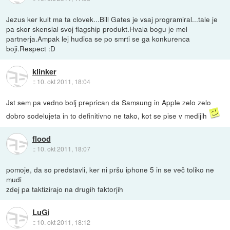
Jezus ker kult ma ta clovek...Bill Gates je vsaj programiral...tale je
pa skor skenslal svoj flagship produkt.Hvala bogu je mel
partnerja.Ampak lej hudica se po smrti se ga konkurenca
boji.Respect :D
klinker
::
10. okt 2011, 18:04
Jst sem pa vedno bolj preprican da Samsung in Apple zelo zelo
dobro sodelujeta in to definitivno ne tako, kot se pise v medijih
flood
::
10. okt 2011, 18:07
pomoje, da so predstavli, ker ni pršu iphone 5 in se več toliko ne
mudi
zdej pa taktizirajo na drugih faktorjih
LuGi
::
10. okt 2011, 18:12