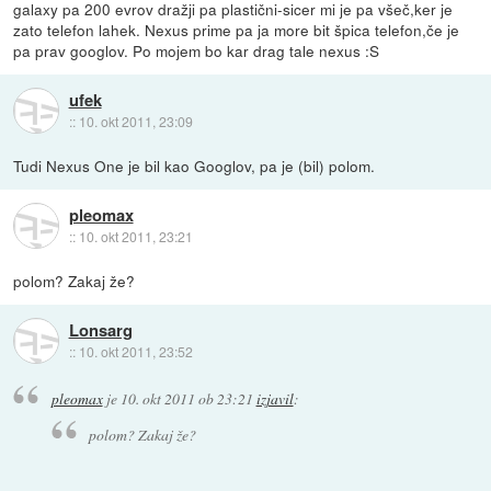
galaxy pa 200 evrov dražji pa plastični-sicer mi je pa všeč,ker je
zato telefon lahek. Nexus prime pa ja more bit špica telefon,če je
pa prav googlov. Po mojem bo kar drag tale nexus :S
ufek
::
10. okt 2011, 23:09
Tudi Nexus One je bil kao Googlov, pa je (bil) polom.
pleomax
::
10. okt 2011, 23:21
polom? Zakaj že?
Lonsarg
::
10. okt 2011, 23:52
pleomax
je
10. okt 2011 ob 23:21
izjavil
:
polom? Zakaj že?