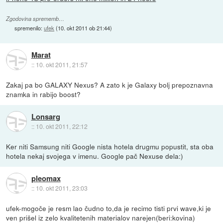
Zgodovina sprememb…
spremenilo:
ufek
(
10. okt 2011 ob 21:44
)
Marat
::
10. okt 2011, 21:57
Zakaj pa bo GALAXY Nexus? A zato k je Galaxy bolj prepoznavna
znamka in rabijo boost?
Lonsarg
::
10. okt 2011, 22:12
Ker niti Samsung niti Google nista hotela drugmu popustit, sta oba
hotela nekaj svojega v imenu. Google pač Nexuse dela:)
pleomax
::
10. okt 2011, 23:03
ufek-mogoče je resm lao čudno to,da je recimo tisti prvi wave,ki je
ven prišel iz zelo kvalitetenih materialov narejen(beri:kovina)