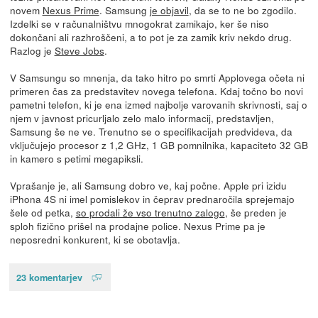
novem
Nexus Prime
. Samsung
je objavil
, da se to ne bo zgodilo.
Izdelki se v računalništvu mnogokrat zamikajo, ker še niso
dokončani ali razhroščeni, a to pot je za zamik kriv nekdo drug.
Razlog je
Steve Jobs
.
V Samsungu so mnenja, da tako hitro po smrti Applovega očeta ni
primeren čas za predstavitev novega telefona. Kdaj točno bo novi
pametni telefon, ki je ena izmed najbolje varovanih skrivnosti, saj o
njem v javnost pricurljalo zelo malo informacij, predstavljen,
Samsung še ne ve. Trenutno se o specifikacijah predvideva, da
vključujejo procesor z 1,2 GHz, 1 GB pomnilnika, kapaciteto 32 GB
in kamero s petimi megapiksli.
Vprašanje je, ali Samsung dobro ve, kaj počne. Apple pri izidu
iPhona 4S ni imel pomislekov in čeprav prednaročila sprejemajo
šele od petka,
so prodali že vso trenutno zalogo
, še preden je
sploh fizično prišel na prodajne police. Nexus Prime pa je
neposredni konkurent, ki se obotavlja.
23 komentarjev