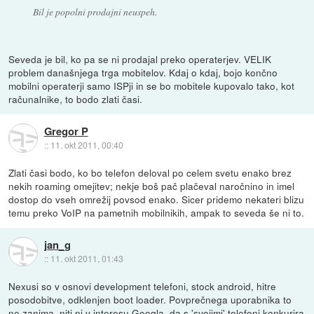
Bil je popolni prodajni neuspeh.
Seveda je bil, ko pa se ni prodajal preko operaterjev. VELIK
problem današnjega trga mobitelov. Kdaj o kdaj, bojo končno
mobilni operaterji samo ISPji in se bo mobitele kupovalo tako, kot
računalnike, to bodo zlati časi.
Gregor P
::
11. okt 2011, 00:40
Zlati časi bodo, ko bo telefon deloval po celem svetu enako brez
nekih roaming omejitev; nekje boš pač plačeval naročnino in imel
dostop do vseh omrežij povsod enako. Sicer pridemo nekateri blizu
temu preko VoIP na pametnih mobilnikih, ampak to seveda še ni to.
jan_g
::
11. okt 2011, 01:43
Nexusi so v osnovi development telefoni, stock android, hitre
posodobitve, odklenjen boot loader. Povprečnega uporabnika to
ne zanima, niti ni v interesu Googla, da s 'svojimi' telefoni konkurira