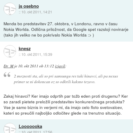
js osebno
::
10. okt 2011, 14:21
Menda bo predstavitev 27. oktobra, v Londonu, ravno v času
Nokia Worlda. Odlična priložnost, da Google spet razsloji novinarje
(tako jih veliko ne bo pokrivalo Nokia Worlda :> )
knesz
::
10. okt 2011, 15:39
Dr_M
je
10. okt 2011 ob 13:12
izjavil
:
2 moznosti sta, ali so pri samsungu res taki hinavci, ali pa nexus
primer se ni dokoncan oz so odkrili kaksno tezavo.
Zakaj hinavci? Ker imajo odprtih par tožb eden proti drugemu? Ker
so zaradi pietete preložili predstavitev konkurenčnega produkta?
Vse je samo biznis in verjemi mi, da imajo celo floto svetovalcev,
kateri so preučili najboljšo odločitev glede na trenutno situacijo.
Looooooka
::
10. okt 2011, 17:56