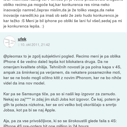
obliko recimo,pa mogoče kaj,kar konkurenca res nima-neko
inaovacijo namreč,čeprav mislim,da je že toliko vsega,da neke
inovacije narediti,ko pa imaš ob sebi že zelo hudo konkurenco,je
kar težko :S Meni je bil iphone po obliki še lani ful všeč,sedaj pa mi
je konkurenca lepša. :)
ufek
::
10. okt 2011, 21:42
@pleomax to je zgolj subjektivni pogled. Recimo meni je pa oblika
iPhone 4 še vedno daleč lepša kot bilokatera druga. Da ne
omenjam kvalitete ohišja. Tehničnih novosti je pa polna kapa v 4S,
ampak za šminkeraj pa verjamem, da nekatere posameznike moti,
ker se ne bodo mogli očitno kitit z novim iPhonom, ker ne bo nihče
videl da ima nov model.
Kar pa se Samsunga tiče, pa so si našli lep izgovor za zamudo.
Nekaj so zaj**** in zdaj jim služi Jobs kot izgovor. Če kaj, potem je
glih ta poteza nizkotna, ker se oni veliko bolj okoriščajo s smrtjo
Jobsa, kot pa bi se naj Apple.
Aja, pa za vse privoščljivce, ki so se širokoustili glede faila s 4S:
iPhone 4S pre-orders hit one million in 24 hours