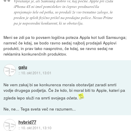
Vprašanje je, ali Samsung dobro ve, kaj počne. Apple pri izidu
iPhona 4S ni imel pomislekov in čeprav prednaročila
sprejemajo šele od petka, so prodali že vso trenutno zalogo, še
preden je sploh fizično prišel na prodajne police. Nexus Prime
pa je neposredni konkurent, ki se obotavlja.
Meni se zdi pa to povsem logična poteza Appla kot tudi Samsunga;
namreč če kdaj, se bodo ravno sedaj najbolj prodajali Applovi
produkti, in prav tako nasprotno, če kdaj, se ravno sedaj ne
reklamira konkurenčnih produktov.
galu
::
10. okt 2011, 13:01
Ne vem zakaj bi se konkurenca morala obotavljat zaradi smrti
vodje drugega podjetja. Če že kdo, bi moral biti to Apple, kateri pa
zgleda lepo služi na smrti svojega
.
očeta
Ne, ne... Tega sveta več ne razumem...
hybrid77
::
10. okt 2011, 13:10