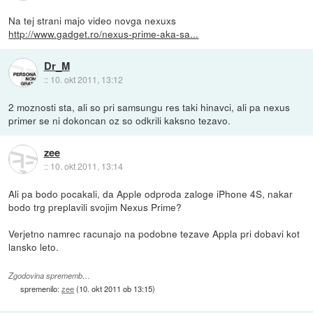
Na tej strani majo video novga nexuxs
http://www.gadget.ro/nexus-prime-aka-sa...
Dr_M
::
10. okt 2011, 13:12
2 moznosti sta, ali so pri samsungu res taki hinavci, ali pa nexus
primer se ni dokoncan oz so odkrili kaksno tezavo.
zee
::
10. okt 2011, 13:14
Ali pa bodo pocakali, da Apple odproda zaloge iPhone 4S, nakar
bodo trg preplavili svojim Nexus Prime?
Verjetno namrec racunajo na podobne tezave Appla pri dobavi kot
lansko leto.
Zgodovina sprememb…
spremenilo:
zee
(
10. okt 2011 ob 13:15
)