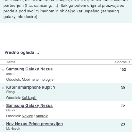
partnerjem (htc, samsung, ...). Itak ga potem original proizvajalec
prodaja pod svojim imenom in običajno kar uspešno (samsung
galaxy, htc desire).
Vredno ogleda ...
Tema
Sporočila
»
Samsung Galaxy Nexus
152
urosh
Oddelek:
Mobilne tehnologije
»
Kater smartphone kupit ?
39
Shingi
Oddelek:
Kaj kupiti
»
Samsung Galaxy Nexus
72
Mandi
Oddelek:
Novice
/
Android
»
Nov Nexus Prime prestavljen
23
McHusch