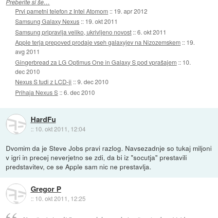
Preberite si še…
Prvi pametni telefon z Intel Atomom
::
19. apr 2012
Samsung Galaxy Nexus
::
19. okt 2011
Samsung pripravlja veliko, ukrivljeno novost
::
6. okt 2011
Apple terja prepoved prodaje vseh galaxyjev na Nizozemskem
::
19.
avg 2011
Gingerbread za LG Optimus One in Galaxy S pod vprašajem
::
10.
dec 2010
Nexus S tudi z LCD-ji
::
9. dec 2010
Prihaja Nexus S
::
6. dec 2010
HardFu
::
10. okt 2011, 12:04
Dvomim da je Steve Jobs pravi razlog. Navsezadnje so tukaj miljoni
v igri in precej neverjetno se zdi, da bi iz "socutja" prestavili
predstavitev, ce se Apple sam nic ne prestavlja.
Gregor P
::
10. okt 2011, 12:25