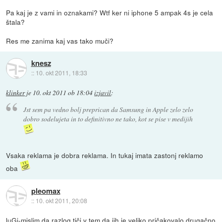
Pa kaj je z vami in oznakami? Wtf ker ni iphone 5 ampak 4s je cela
štala?
Res me zanima kaj vas tako muči?
knesz
::
10. okt 2011, 18:33
klinker
je
10. okt 2011 ob 18:04
izjavil
:
Jst sem pa vedno bolj preprican da Samsung in Apple zelo zelo
dobro sodelujeta in to definitivno ne tako, kot se pise v medijih
Vsaka reklama je dobra reklama. In tukaj imata zastonj reklamo
oba
pleomax
::
10. okt 2011, 20:08
luGi-mislim,da razlog tiči v tem,da jih je veliko pričakovalo drugačno