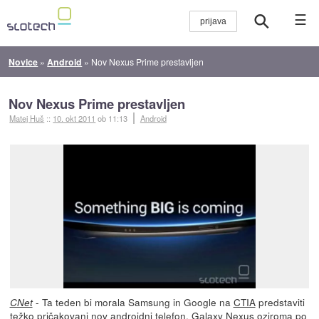
☰
Novice
»
Android
»
Nov Nexus Prime prestavljen
Nov Nexus Prime prestavljen
Matej Huš
::
10. okt 2011
ob 11:13
Android
- Ta teden bi morala Samsung in Google na
CTIA
predstaviti
CNet
težko pričakovani nov androidni telefon, Galaxy Nexus oziroma po