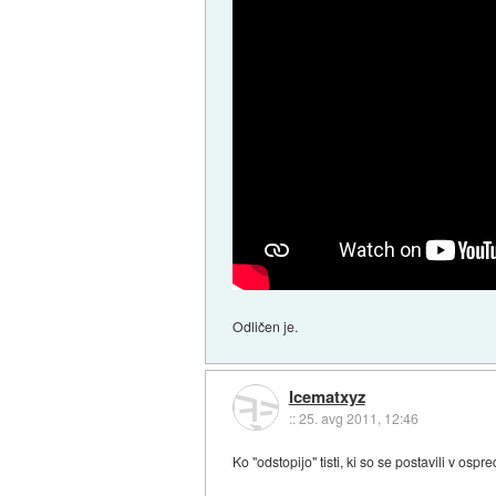
Odličen je.
Icematxyz
::
25. avg 2011, 12:46
Ko "odstopijo" tisti, ki so se postavili v os