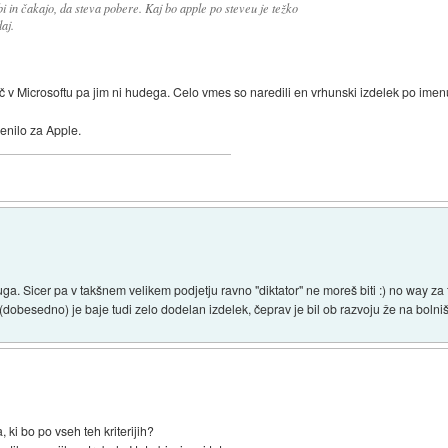
bi in čakajo, da steva pobere. Kaj bo apple po steveu je težko
aj.
 več v Microsoftu pa jim ni hudega. Celo vmes so naredili en vrhunski izdelek po 
enilo za Apple.
uga. Sicer pa v takšnem velikem podjetju ravno "diktator" ne moreš biti :) no way za 
obesedno) je baje tudi zelo dodelan izdelek, čeprav je bil ob razvoju že na bolnišk
, ki bo po vseh teh kriterijih?