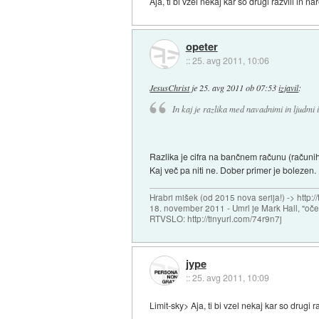
Aja, ti bi vzel nekaj kar so drugi razvili in nar
opeter
::
25. avg 2011, 10:06
JesusChrist
je
25. avg 2011 ob 07:53
izjavil
:
In kaj je razlika med navadnimi in ljudmi 
Razlika je cifra na bančnem računu (računih)
Kaj več pa niti ne. Dober primer je bolezen.
Hrabri mišek (od 2015 nova serija!) -> http:/
18. november 2011 - Umrl je Mark Hall, "oč
RTVSLO: http://tinyurl.com/74r9n7j
jype
::
25. avg 2011, 10:09
Limit-sky> Aja, ti bi vzel nekaj kar so drugi raz