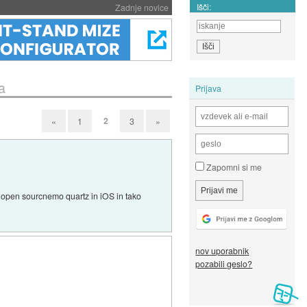
Išči:
Zadnje novice
a
Prijava
2
«
1
3
»
Zapomni si me
 open sourcnemo quartz in iOS in tako
nov uporabnik
pozabili geslo?