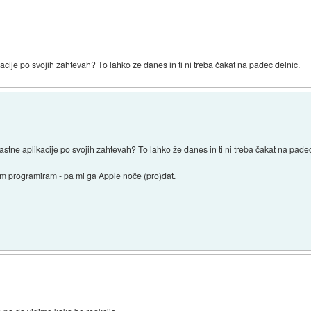
kacije po svojih zahtevah? To lahko že danes in ti ni treba čakat na padec delnic.
lastne aplikacije po svojih zahtevah? To lahko že danes in ti ni treba čakat na padec
sam programiram - pa mi ga Apple noče (pro)dat.