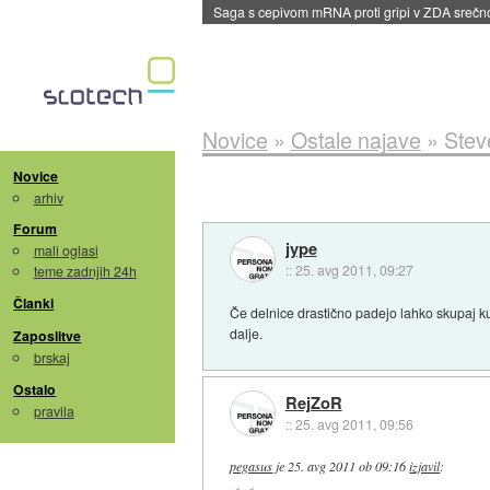
BMW v vozilih začel predvajati reklame
::
dane
Novice
»
Ostale najave
»
Stev
Novice
arhiv
Forum
jype
mali oglasi
::
25. avg 2011, 09:27
teme zadnjih 24h
Članki
Če delnice drastično padejo lahko skupaj 
dalje.
Zaposlitve
brskaj
Ostalo
RejZoR
pravila
::
25. avg 2011, 09:56
pegasus
je
25. avg 2011 ob 09:16
izjavil
: