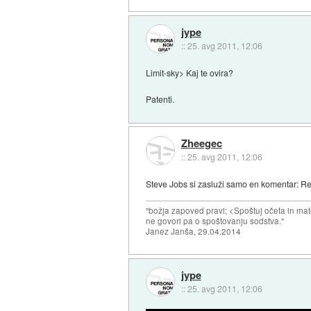
jype
::
25. avg 2011, 12:06
Limit-sky> Kaj te ovira?
Patenti.
Zheegec
::
25. avg 2011, 12:06
Steve Jobs si zasluži samo en komentar: Re
"božja zapoved pravi; <Spoštuj očeta in mat
ne govori pa o spoštovanju sodstva."
Janez Janša, 29.04.2014
jype
::
25. avg 2011, 12:06