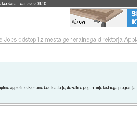
s ob 06:09
e Jobs odstopil z mesta generalnega direktorja Appl
kupimo apple in odklenemo bootloaderje, dovolimo poganjanje lastnega programja,