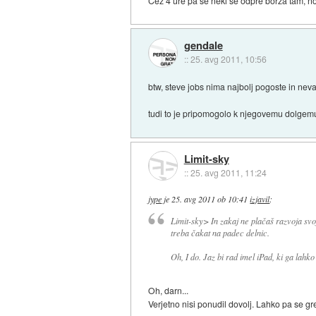
Čez 4 ure pa še neki se odpre borza tam, no
gendale
::
25. avg 2011, 10:56
btw, steve jobs nima najbolj pogoste in nev
tudi to je pripomogolo k njegovemu dolgemu
Limit-sky
::
25. avg 2011, 11:24
jype
je
25. avg 2011 ob 10:41
izjavil
:
Limit-sky> In zakaj ne plačaš razvoja svoj
treba čakat na padec delnic.
Oh, I do. Jaz bi rad imel iPad, ki ga lah
Oh, darn...
Verjetno nisi ponudil dovolj. Lahko pa se gr