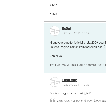
Vzel?
Plačal!
Sc0ut
::
25. avg 2011, 10:17
Njegovo premoženje je bilo leta 2009 ocenje
Gatesa izogiba kakršnikoli dobrodelnosti. Že
Zanimivo.
1231 v3, Z97 A, 16GB ram 1600mhz, 3070
Limit-sky
::
25. avg 2011, 10:39
jype
je
25. avg 2011 ob 10:09
izjavil
:
Limit-sky> Aja, ti bi vzel nekaj kar so drugi