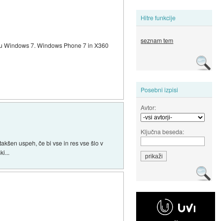
Hitre funkcije
seznam tem
imenu Windows 7. Windows Phone 7 in X360
Posebni izpisi
Avtor:
Ključna beseda:
takšen uspeh, če bi vse in res vse šlo v
i...