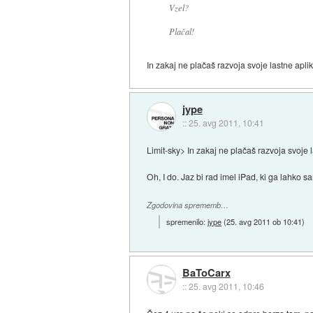
Vzel?
Plačal!
In zakaj ne plačaš razvoja svoje lastne apli
jype
::
25. avg 2011, 10:41
Limit-sky> In zakaj ne plačaš razvoja svoje 
Oh, I do. Jaz bi rad imel iPad, ki ga lahko 
Zgodovina sprememb…
spremenilo:
jype
(
25. avg 2011 ob 10:41
)
BaToCarx
::
25. avg 2011, 10:46