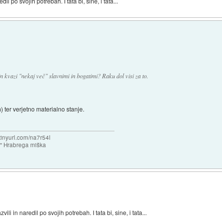
edil po svojih potrebah. I tata bi, sine, i tata...
in kvazi "nekaj več" slavnimi in bogatimi? Raku dol visi za to.
 ter verjetno materialno stanje.
/tinyurl.com/na7r54l
e" Hrabrega miška
vili in naredil po svojih potrebah. I tata bi, sine, i tata...