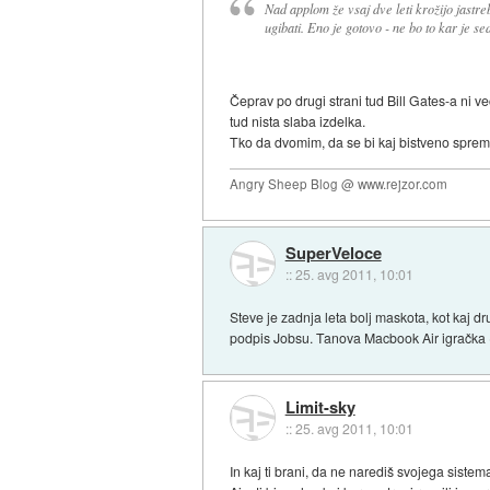
Nad applom že vsaj dve leti krožijo jastre
ugibati. Eno je gotovo - ne bo to kar je sed
Čeprav po drugi strani tud Bill Gates-a ni
tud nista slaba izdelka.
Tko da dvomim, da se bi kaj bistveno sprem
Angry Sheep Blog @ www.rejzor.com
SuperVeloce
::
25. avg 2011, 10:01
Steve je zadnja leta bolj maskota, kot kaj dr
podpis Jobsu. Tanova Macbook Air igračka (d
Limit-sky
::
25. avg 2011, 10:01
In kaj ti brani, da ne narediš svojega sistema