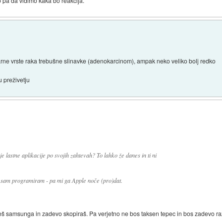
 pa da vidimo kaka bo reakcija.
arne vrste raka trebušne slinavke (adenokarcinom), ampak neko veliko bolj redko
 preživetju
e lastne aplikacije po svojih zahtevah? To lahko že danes in ti ni
ko sam programiram - pa mi ga Apple noče (pro)dat.
eš samsunga in zadevo skopiraš. Pa verjetno ne bos taksen tepec in bos zadevo razvi