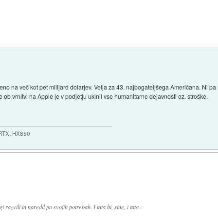
no na več kot pet milijard dolarjev. Velja za 43. najbogateljšega Američana. Ni pa
 ob vrnitvi na Apple je v podjetju ukinil vse humanitarne dejavnosti oz. stroške.
 RTX, HX850
 razvili in naredil po svojih potrebah. I tata bi, sine, i tata...