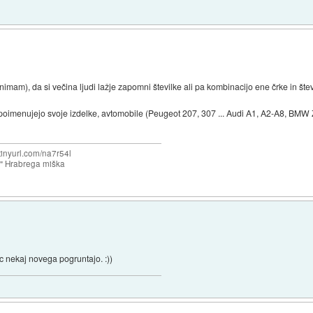
nka nimam), da si večina ljudi lažje zapomni številke ali pa kombinacijo ene črke in šte
oimenujejo svoje izdelke, avtomobile (Peugeot 207, 307 ... Audi A1, A2-A8, BMW Z3
/tinyurl.com/na7r54l
e" Hrabrega miška
kic nekaj novega pogruntajo. :))