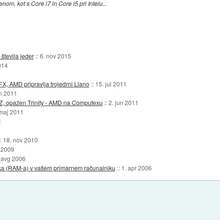
om, kot s Core i7 in Core i5 pri Intelu...
števila jeder
::
6. nov 2015
014
X, AMD pripravlja trojedrni Llano
::
15. jul 2011
un 2011
 Z, opažen Trinity - AMD na Computexu
::
2. jun 2011
 maj 2011
1
::
18. nov 2010
 2009
 avg 2006
ika (RAM-a) v vašem primarnem računalniku
::
1. apr 2006