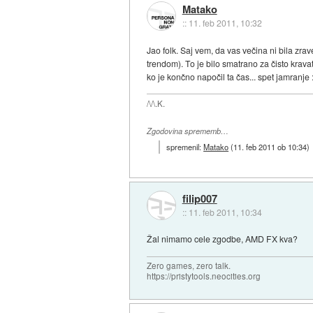
Matako
::
11. feb 2011, 10:32
Jao folk. Saj vem, da vas večina ni bila zra
trendom). To je bilo smatrano za čisto krav
ko je končno napočil ta čas... spet jamranje 
/\/\.K.
Zgodovina sprememb…
spremenil:
Matako
(
11. feb 2011 ob 10:34
)
filip007
::
11. feb 2011, 10:34
Žal nimamo cele zgodbe, AMD FX kva?
Zero games, zero talk.
https://pristytools.neocities.org