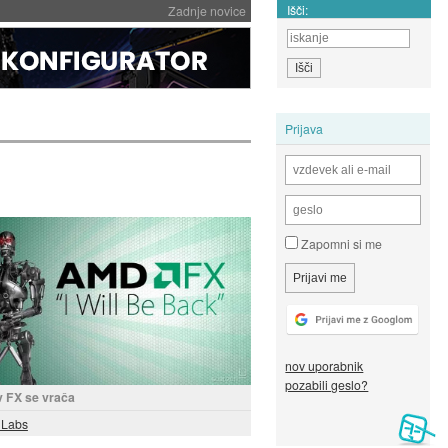
Išči:
Zadnje novice
Prijava
Zapomni si me
nov uporabnik
pozabili geslo?
 FX se vrača
t Labs