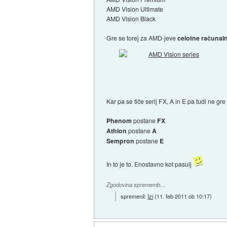
AMD Vision Ultimate
AMD Vision Black
Gre se torej za AMD-jeve
celotne računal
Kar pa se tiče serij FX, A in E pa tudi ne
Phenom
postane
FX
Athlon
postane
A
Sempron
postane
E
In to je to. Enostavno kot pasulj
Zgodovina sprememb…
spremenil:
Izi
(
11. feb 2011 ob 10:17
)