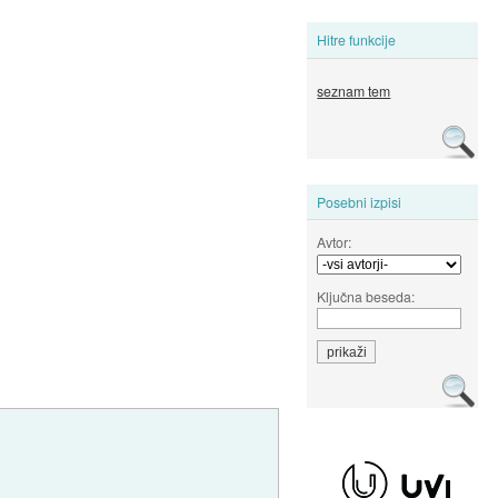
Hitre funkcije
seznam tem
Posebni izpisi
Avtor:
Ključna beseda: