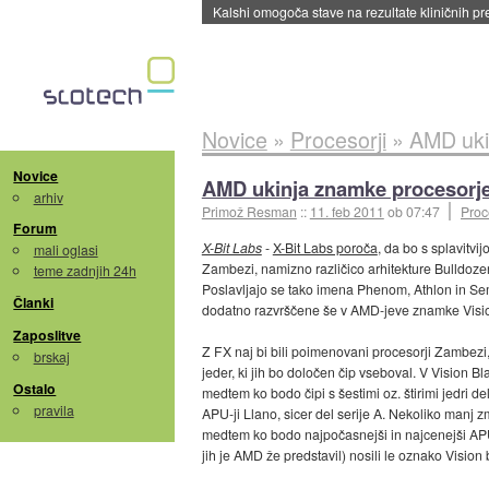
Sandisk že prodal več kot polovico SSD-jev za 
Novice
»
Procesorji
»
AMD uki
Novice
AMD ukinja znamke procesorje
arhiv
Primož Resman
::
11. feb 2011
ob 07:47
Proc
Forum
X-Bit Labs
-
X-Bit Labs poroča
, da bo s splavitv
mali oglasi
Zambezi, namizno različico arhitekture Bulldozer
teme zadnjih 24h
Poslavljajo se tako imena Phenom, Athlon in Sem
Članki
dodatno razvrščene še v AMD-jeve znamke Vision,
Zaposlitve
Z FX naj bi bili poimenovani procesorji Zambezi,
brskaj
jeder, ki jih bo določen čip vseboval. V Vision B
Ostalo
medtem ko bodo čipi s šestimi oz. štirimi jedri d
pravila
APU-ji Llano, sicer del serije A. Nekoliko manj 
medtem ko bodo najpočasnejši in najcenejši APU-j
jih je AMD že predstavil) nosili le oznako Vision