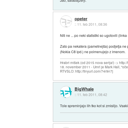
Jao, šalabajzerji.
opeter
::
11. feb 2011, 08:36
Niti ne ... po neki statistiki so ugotovili (li
Zato pa nekatera (pametnejša) podjetja ne p
(Nokia C8 ipd.) ne poimenujejo z imenom.
Hrabri mišek (od 2015 nova serija!) -> http:/
18. november 2011 - Umrl je Mark Hall, "oč
RTVSLO: http://tinyurl.com/74r9n7j
BigWhale
::
11. feb 2011, 08:42
Tole spreminjajo lih tko kot si zmislijo. Vsa