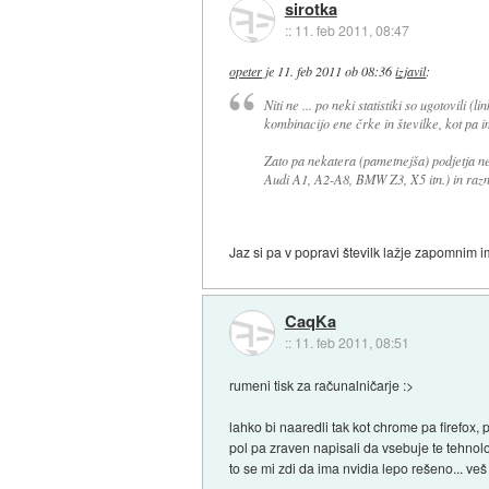
sirotka
::
11. feb 2011, 08:47
opeter
je
11. feb 2011 ob 08:36
izjavil
:
Niti ne ... po neki statistiki so ugotovili (
kombinacijo ene črke in številke, kot pa i
Zato pa nekatera (pametnejša) podjetja ne
Audi A1, A2-A8, BMW Z3, X5 itn.) in razn
Jaz si pa v popravi številk lažje zapomnim 
CaqKa
::
11. feb 2011, 08:51
rumeni tisk za računalničarje :>
lahko bi naaredli tak kot chrome pa firefox, 
pol pa zraven napisali da vsebuje te tehnolo
to se mi zdi da ima nvidia lepo rešeno... ve