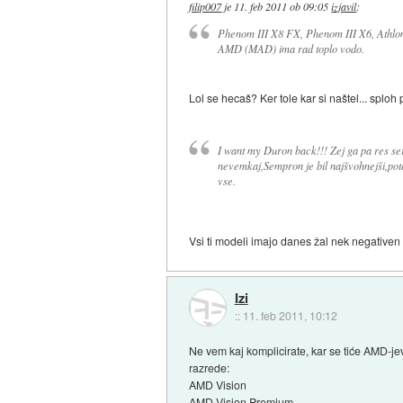
filip007
je
11. feb 2011 ob 09:05
izjavil
:
Phenom III X8 FX, Phenom III X6, Athlon I
AMD (MAD) ima rad toplo vodo.
Lol se hecaš? Ker tole kar si naštel... sploh
I want my Duron back!!! Zej ga pa res se
nevemkaj,Sempron je bil najšvohnejši,pot
vse.
Vsi ti modeli imajo danes žal nek negativen
Izi
::
11. feb 2011, 10:12
Ne vem kaj komplicirate, kar se tiće AMD-je
razrede:
AMD Vision
AMD Vision Premium