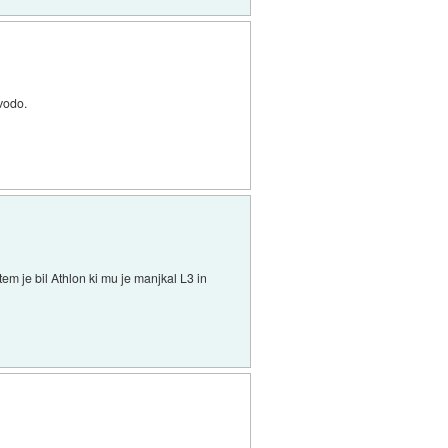
 vodo.
em je bil Athlon ki mu je manjkal L3 in