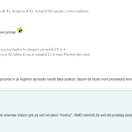
II X4, Sempron II X2, in kaj bi bilo narobe s temi oznakami.
 prvi primer
rjejo,kaj hudiča bo drugače pri nekih FX in A
em je bil Athlon ki mu je manjkal L3 in imaš Phenom kjer imaš
 prizvok in je logično da bodo nardil tako potezo. Sploh če bodo novi procesorji ko
ve znamke Vision gre za več let staro "novico". AMD namreč že več let prodaja svoje