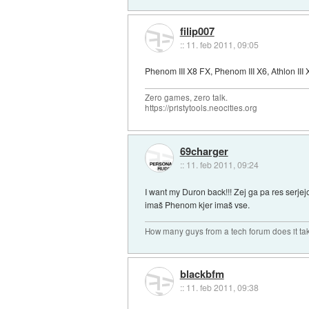
filip007
::
11. feb 2011, 09:05
Phenom III X8 FX, Phenom III X6, Athlon III
Zero games, zero talk.
https://pristytools.neocities.org
69charger
::
11. feb 2011, 09:24
I want my Duron back!!! Zej ga pa res serje
imaš Phenom kjer imaš vse.
How many guys from a tech forum does it ta
blackbfm
::
11. feb 2011, 09:38