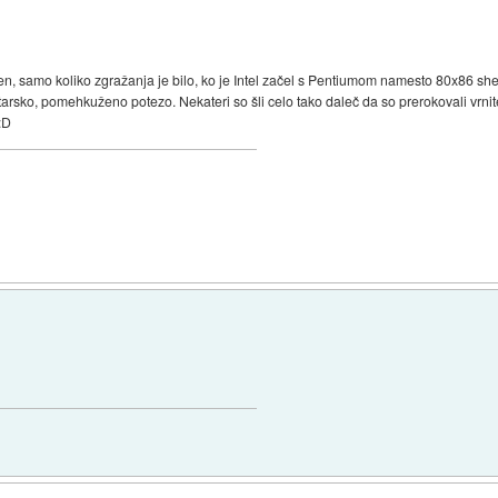
ven, samo koliko zgražanja je bilo, ko je Intel začel s Pentiumom namesto 80x86 shem
atarsko, pomehkuženo potezo. Nekateri so šli celo tako daleč da so prerokovali vr
:D