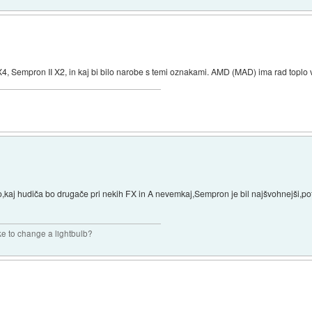
 X4, Sempron II X2, in kaj bi bilo narobe s temi oznakami. AMD (MAD) ima rad toplo
jo,kaj hudiča bo drugače pri nekih FX in A nevemkaj,Sempron je bil najšvohnejši,pot
ke to change a lightbulb?