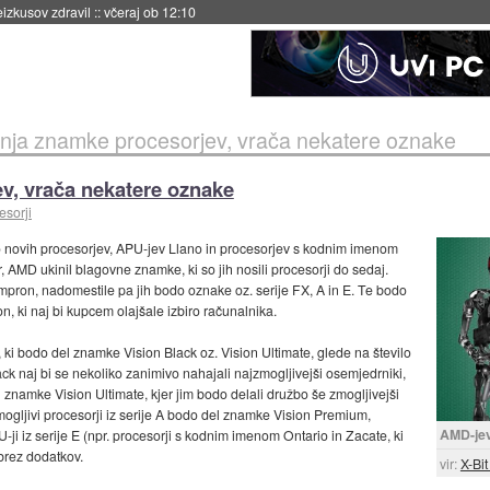
naslednji dve leti
::
včeraj ob 11:37
nja znamke procesorjev, vrača nekatere oznake
v, vrača nekatere oznake
esorji
ijo novih procesorjev, APU-jev Llano in procesorjev s kodnim imenom
, AMD ukinil blagovne znamke, ki so jih nosili procesorji do sedaj.
pron, nadomestile pa jih bodo oznake oz. serije FX, A in E. Te bodo
 ki naj bi kupcem olajšale izbiro računalnika.
 ki bodo del znamke Vision Black oz. Vision Ultimate, glede na število
lack naj bi se nekoliko zanimivo nahajali najzmogljivejši osemjedrniki,
el znamke Vision Ultimate, kjer jim bodo delali družbo še zmogljivejši
zmogljivi procesorji iz serije A bodo del znamke Vision Premium,
AMD-jev
i iz serije E (npr. procesorji s kodnim imenom Ontario in Zacate, ki
 brez dodatkov.
vir:
X-Bi