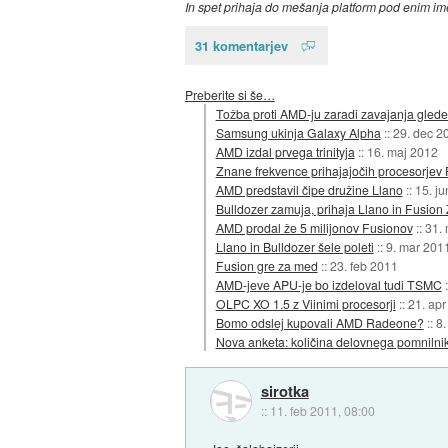
In spet prihaja do mešanja platform pod enim imen
31 komentarjev
Preberite si še…
Tožba proti AMD-ju zaradi zavajanja glede 
Samsung ukinja Galaxy Alpha
::
29. dec 2
AMD izdal prvega trinityja
::
16. maj 2012
Znane frekvence prihajajočih procesorjev F
AMD predstavil čipe družine Llano
::
15. j
Bulldozer zamuja, prihaja Llano in Fusion
AMD prodal že 5 milijonov Fusionov
::
31.
Llano in Bulldozer šele poleti
::
9. mar 201
Fusion gre za med
::
23. feb 2011
AMD-jeve APU-je bo izdeloval tudi TSMC
OLPC XO 1.5 z Viinimi procesorji
::
21. apr
Bomo odslej kupovali AMD Radeone?
::
8.
Nova anketa: količina delovnega pomniln
sirotka
::
11. feb 2011, 08:00