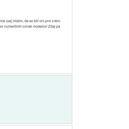
e (saj mislim, da so bili oni prvi s tem
nitev numeričnih oznak modelov! Zdaj pa