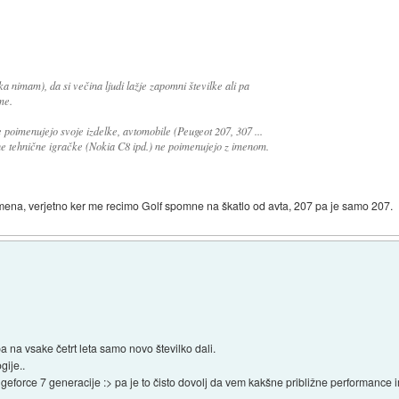
linka nimam), da si večina ljudi lažje zapomni številke ali pa
me.
 poimenujejo svoje izdelke, avtomobile (Peugeot 207, 307 ...
e tehnične igračke (Nokia C8 ipd.) ne poimenujejo z imenom.
imena, verjetno ker me recimo Golf spomne na škatlo od avta, 207 pa je samo 207.
pa na vsake četrt leta samo novo številko dali.
gije..
š geforce 7 generacije :> pa je to čisto dovolj da vem kakšne približne performance 