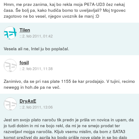
Hmm, me prav zanima, kaj bo rekla moja P67A-UD3 čez nekaj
časa. Še bolj pa, kako hudiča bomo to uveljavljali? Moj trgovec
zagotovo ne bo vesel, njegov uvoznik še manj :D
Tilen
::
2. feb 2011, 01:42
Vesela ali ne, Intel ju bo poplačal.
fosil
::
2. feb 2011, 11:38
Zanimivo, da se pri nas plate 1155 še kar prodajajo. V tujini, recimo
newegg in hoh.de pa ne več.
DryAxE
::
2. feb 2011, 13:06
Jest sm svojo plato naroču tik predn je pršla vn novica in upam, da
jo tudi dobim in mi ne bojo rekl, da mi je ne smejo prodat ter
razveljavl mojga naročila. Kljub vsemu mislim, da bom z SATA3
komot preživel do aprila ko bodo prišle nove plate in se bo dalo