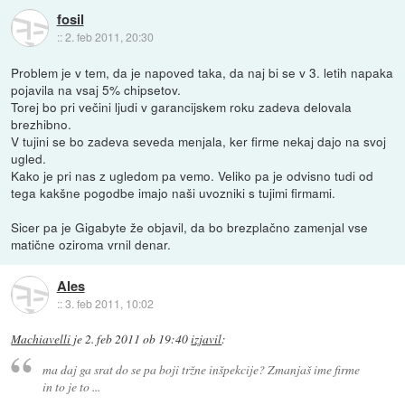
fosil
::
2. feb 2011, 20:30
Problem je v tem, da je napoved taka, da naj bi se v 3. letih napaka
pojavila na vsaj 5% chipsetov.
Torej bo pri večini ljudi v garancijskem roku zadeva delovala
brezhibno.
V tujini se bo zadeva seveda menjala, ker firme nekaj dajo na svoj
ugled.
Kako je pri nas z ugledom pa vemo. Veliko pa je odvisno tudi od
tega kakšne pogodbe imajo naši uvozniki s tujimi firmami.
Sicer pa je Gigabyte že objavil, da bo brezplačno zamenjal vse
matične oziroma vrnil denar.
Ales
::
3. feb 2011, 10:02
Machiavelli
je
2. feb 2011 ob 19:40
izjavil
:
ma daj ga srat do se pa boji tržne inšpekcije? Zmanjaš ime firme
in to je to ...