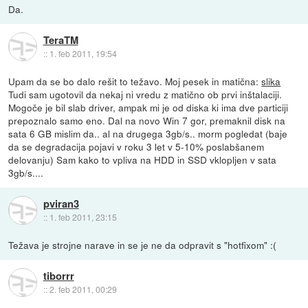
Da.
TeraTM
::
1. feb 2011, 19:54
Upam da se bo dalo rešit to težavo. Moj pesek in matična:
slika
Tudi sam ugotovil da nekaj ni vredu z matično ob prvi inštalaciji.
Mogoče je bil slab driver, ampak mi je od diska ki ima dve particiji
prepoznalo samo eno. Dal na novo Win 7 gor, premaknil disk na
sata 6 GB mislim da.. al na drugega 3gb/s.. morm pogledat (baje
da se degradacija pojavi v roku 3 let v 5-10% poslabšanem
delovanju) Sam kako to vpliva na HDD in SSD vklopljen v sata
3gb/s....
pviran3
::
1. feb 2011, 23:15
Težava je strojne narave in se je ne da odpravit s "hotfixom" :(
tiborrr
::
2. feb 2011, 00:29