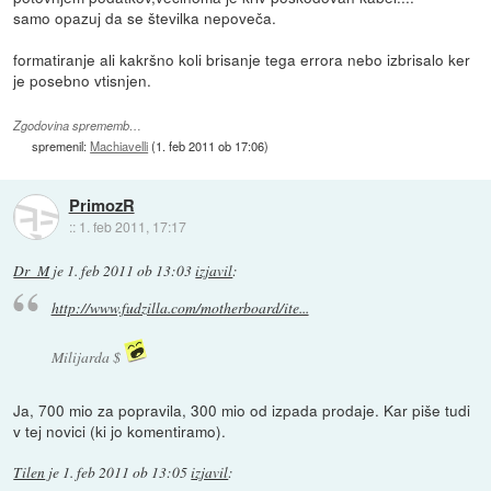
samo opazuj da se številka nepoveča.
formatiranje ali kakršno koli brisanje tega errora nebo izbrisalo ker
je posebno vtisnjen.
Zgodovina sprememb…
spremenil:
Machiavelli
(
1. feb 2011 ob 17:06
)
PrimozR
::
1. feb 2011, 17:17
Dr_M
je
1. feb 2011 ob 13:03
izjavil
:
http://www.fudzilla.com/motherboard/ite...
Milijarda $
Ja, 700 mio za popravila, 300 mio od izpada prodaje. Kar piše tudi
v tej novici (ki jo komentiramo).
Tilen
je
1. feb 2011 ob 13:05
izjavil
: