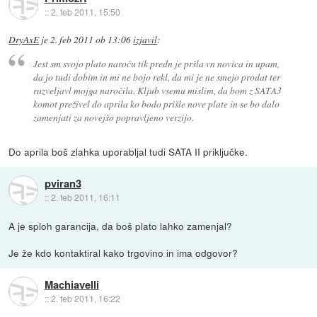
::
2. feb 2011, 15:50
DryAxE
je
2. feb 2011 ob 13:06
izjavil
:
Jest sm svojo plato naroču tik predn je pršla vn novica in upam,
da jo tudi dobim in mi ne bojo rekl, da mi je ne smejo prodat ter
razveljavl mojga naročila. Kljub vsemu mislim, da bom z SATA3
komot preživel do aprila ko bodo prišle nove plate in se bo dalo
zamenjati za novejšo popravljeno verzijo.
Do aprila boš zlahka uporabljal tudi SATA II priključke.
pviran3
::
2. feb 2011, 16:11
A je sploh garancija, da boš plato lahko zamenjal?
Je že kdo kontaktiral kako trgovino in ima odgovor?
Machiavelli
::
2. feb 2011, 16:22