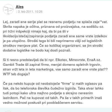
Ales
::
3. feb 2011, 10:26
Lej, zaradi ene serije plat se resnemu podjetju ne splača zaje**vat.
Skrita napaka je očitna, priznana od proizvajalca, na sodišču oz.
pri tržni inšpekciji nimajo kaj, da bi pa šli v
likvidacijo/stečaj/zapiranje podjetja zaradi ene same vrste izdelkov
je pa utopično. Stroški tega bi bili neprimerno višji od logističnih
stroškov menjave plat. Če so količkaj organizirani, se jim stroški
dodatne logistike ne bodo kaj dosti poznali.
Si ti resno predstavljaš da bi npr. Elkotex, Mimovrste, EnaA oz.
Gambit Trade šli zapirat firmo, menjat domeno spletnih trgovin,
stran vržt leta in leta marketinga, vse samo zaradi ene vrste plat??
WTF teb dogaja?
Če pa nekdo kupuje od neobstoječe "firme" iz malih oglasov pa
itak, da bo telefonska številka čudežno izginila. Taka stvar lahko
tudi potopi kako ultra majhno podjetje s skrajno neresnim
lastnikom. Pač ne kupovat od takih. Pa še v takih primerih imaš
vedno možnost poskusit pri pooblaščenem servisu.