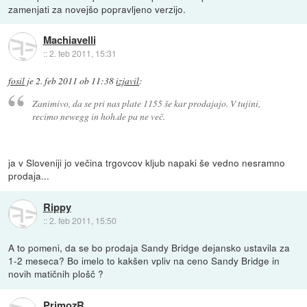
zamenjati za novejšo popravljeno verzijo.
Machiavelli
::
2. feb 2011, 15:31
fosil
je
2. feb 2011 ob 11:38
izjavil
:
Zanimivo, da se pri nas plate 1155 še kar prodajajo. V tujini,
recimo newegg in hoh.de pa ne več.
ja v Sloveniji jo večina trgovcov kljub napaki še vedno nesramno
prodaja...
Rippy
::
2. feb 2011, 15:50
A to pomeni, da se bo prodaja Sandy Bridge dejansko ustavila za
1-2 meseca? Bo imelo to kakšen vpliv na ceno Sandy Bridge in
novih matičnih plošč ?
PrimozR