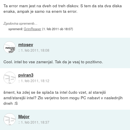
Ta error mam jest na dveh od treh diskov. S tem da sta dva diska
enaka, ampak je samo na enem ta error.
Zgodovina sprememb…
spremenil:
GrimReaper
(
1. feb 2011 ob 18:07
)
mtosev
::
1. feb 2011, 18:08
Cool. intel bo vse zamenjal. Tak da je vsaj to pozitivno.
pviran3
::
1. feb 2011, 18:12
šment, ka zdej se še splača ta intel čudo vzet, al starejši
amd/starejši intel? Zlo verjetno bom mogu PC nabavt v naslednjih
dneh :S
Major
::
1. feb 2011, 18:37