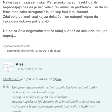
Nekaj časa nazaj sem iskal MSI znamko pa so mi rekli da jih
neprodajajo češ da je bilo veliko reklamacij in problemov....in da so
firme med sabo skregane? lol en kup buč v tej štacuni.
Zdaj bojo pa imeli vsaj kaj za delat če niso nategnil kupce da
čakajo na dobavo pol leta xD
Uh da za Solo negovorim tam že takoj pušneš od sekunde nakupa
naprej...
Zgodovina sprememb…
spremenil:
Machiavelli
(
2. feb 2011 ob 16:28
)
Ales
::
2. feb 2011, 19:34
Machiavelli
je
2. feb 2011 ob 16:22
izjavil
:
Kot garancija nemoreš uveljevit saj plošča je nova in ni logike
da ti na novi plati karkoli spajka.
odstop od nakupa pa je 14 dni od nakupa.
stvarna napaka pa hja dvomim da ti bo kdorkoli to upošteval saj
naši trgovci še naprej umazano prodajajo te plate kljub javni
napaki.