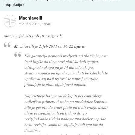
inšpekcijo?
Machiavelli
::
2. feb 2011, 19:40
Ales
je
2. feb 2011 ob 19:34
izjavil
:
Machiavelli
je
2. feb 2011 ob 16:22
izjavil
:
Kot garancija nemoreš uveljevit saj plošča je nova
in ni logike da ti na novi plati karkoli spajka.
odstop od nakupa pa je 14 dni od nakupa.
stvarna napaka pa hja dvomim da ti bo kdorkoli to
upošteval saj naši trgovci še naprej umazano
prodajajo te plate kljub javni napaki.
Najvrjetneje boš moral dokupiti pci controler,v
najlepšem primeru ti ga bo pa prodajalec šenkal...
bilo je govora da vrneš plato pa ti ali vrnejo denar
ali jo prespajkajo ali pa ti dajo drugo
revizijo.Lahko ti dajo nadomestno dokler nepride
nova revizija...samo to vključuje tudi cpu tak da
dvomim...