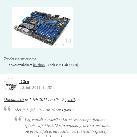
Zgodovina sprememb…
zavaroval slike:
bluefish
(
3. feb 2011 ob 11:30
)
D3m
::
3. feb 2011, 11:57
Machiavelli
je
3. feb 2011 ob 10:29
izjavil
:
Ales
je
3. feb 2011 ob 10:26
izjavil
:
Lej, zaradi ene serije plat se resnemu podjetju ne
splača zaje**vat. Skrita napaka je očitna, priznana
od proizvajalca, na sodišču oz. pri tržni inšpekciji
nimajo kaj, da bi pa šli v