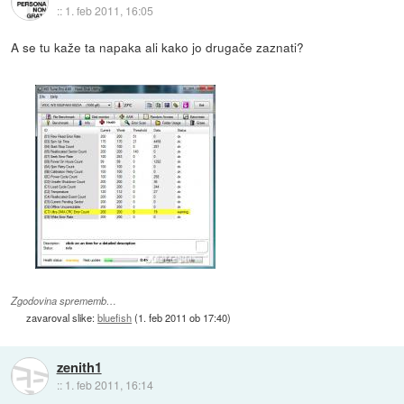
::
1. feb 2011, 16:05
A se tu kaže ta napaka ali kako jo drugače zaznati?
Zgodovina sprememb…
zavaroval slike:
bluefish
(
1. feb 2011 ob 17:40
)
zenith1
::
1. feb 2011, 16:14