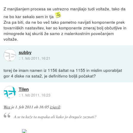
Z manjšanjem procesa se ustrezno manjšajo tudi voltaže, tako da
ne bo kar sekalo sem in tja
Zna pa biti, da ne bo več tako pametno navijati komponente prek
tovarniških nastavitev, ker so komponente zmeraj bolj občutljive in
mimogrede kaj skuriš že samo z malenkostnim povečanjem
voltaže.
subby
::
1. feb 2011, 16:21
torej če imam namen iz 1156 šaltat na 1155 in mislim uporabljat
gor 4 diske na sata2, je definitivno boljš počakat?
Tilen
::
1. feb 2011, 16:23
Wox
je
1. feb 2011 ob 16:05
izjavil
:
A se tu kaže ta napaka ali kako jo drugače zaznati?