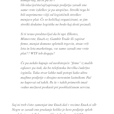
likvidacijo/stečaj/zapiranje podjetja zaradi ene
same vrste izdelkov je pa utopično. Stroški tega bi
bili neprimerno višji od logističnih stroškov
menjave plat. Če so količkaj organizirani, se jim
stroški dodatne logistike ne bodo kaj dosti poznali.
Si ti resno predstavljaš da bi npr. Elkotex,
Mimovrste, EnaA oz. Gambit Trade šli zapirat
firmo, menjat domeno spletnih trgovin, stran vržt
leta in leta marketinga, vse samo zaradi ene vrste
plat?? WTF teb dogaja?
Če pa nekdo kupuje od neobstoječe "firme" iz malih
oglasov pa itak, da bo telefonska številka čudežno
izginila. Taka stvar lahko tudi potopi kako ultra
majhno podjetje s skrajno neresnim lastnikom. Pač
ne kupovat od takih. Pa še v takih primerih imaš
vedno možnost poskusit pri pooblaščenem servisu.
Saj ni treb čisto zamenjat ime EnaA daš v recimo EnaA.si xD
Negre se zaradi ene prašanje koliko je kero podjetje sploh