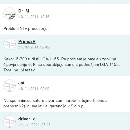
Dr_M
::
3. feb 2011, 12:36
Problem NI v procesorju.
PrimozR
::
4. feb 2011, 02:42
Kakor i5-760 tudi ni LGA-1155. Pa problem je omejen zgolj na
čipovja serije 6. Ki se uporabljajo samo s podnožjem LGA-1155.
Torej ne, ni težav.
Jst
::
8. feb 2011, 02:09
Ne spomnim se katero stvar sem naročil iz tujine (menda
prenosnik?) in uveljavljal garancijo v Slo b.p.
driver_x
::
4. mar 2011, 08:45