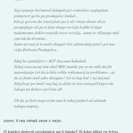
Najvrjetneje boš moral dokupiti pci controler,v najlepšem
primeru ti ga bo pa prodajalec šenkal...
bilo je govora da vrneš plato pa ti ali vrnejo denar ali jo
prespajkajo ali pa ti dajo drugo revizijo.Lahko ti dajo
nadomestno dokler nepride nova revizija...samo to vključuje tudi
cpu tak da dvomim...
Samo pri nas je to malo drugače kot zakonodaja pravi..pri nas
velja Dobrota Prodajalca...
Zdaj bo zanimljivo v AGT štacuuni hahahah
Nekaj časa nazaj sem iskal MSI znamko pa so mi rekli da jih
neprodajajo češ da je bilo veliko reklamacij in problemov....in
da so firme med sabo skregane? lol en kup buč v tej štacuni.
Zdaj bojo pa imeli vsaj kaj za delat če niso nategnil kupce da
čakajo na dobavo pol leta xD
Uh da za Solo negovorim tam že takoj pušneš od sekunde
nakupa naprej...
zoom, ti res nimaš veze z vezo.
O kakšni dobroti prodajalca se ti blede? Si kdaj slišal za tržno