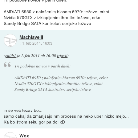
AMD/ATI 6950 z naloženim biosom 6970: težave, crkot
Nvidia 570GTX z izklopljenim throttle: težave, crkot
Sandy Bridge SATA kontroler: serijsko težave
Machiavelli
::
1. feb 2011, 16:03
zenith1
je
1. feb 2011 ob 16:00
izjavil
:
Tri podobne novice v parih dneh:
AMD/ATI 6950 z naloženim biosom 6970: težave, crkot
Nvidia 570GTX z izklopljenim throttle: težave, crkot
Sandy Bridge SATA kontroler: serijsko težave
in še več težav bo...
samo čakaj da zmanjšajo nm process na neko uber nizko mejo...
Ka bo štrom seku gor pa dol xD
Wox