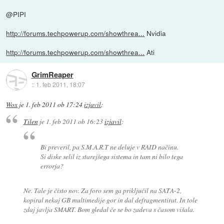
@PIPI
http://forums.techpowerup.com/showthrea...
Nvidia
http://forums.techpowerup.com/showthrea...
Ati
GrimReaper
::
1. feb 2011, 18:07
Wox
je
1. feb 2011 ob 17:24
izjavil
:
Tilen
je
1. feb 2011 ob 16:23
izjavil
:
Bi preveril, pa S.M.A.R.T ne deluje v RAID načinu.
Si diske selil iz starejšega sistema in tam ni bilo tega
errorja?
Ne. Tale je čisto nov. Za foro sem ga priključil na SATA-2,
kopiral nekaj GB multimedije gor in dal defragmentirat. In tole
zdaj javlja SMART. Bom gledal če se bo zadeva s časom višala.