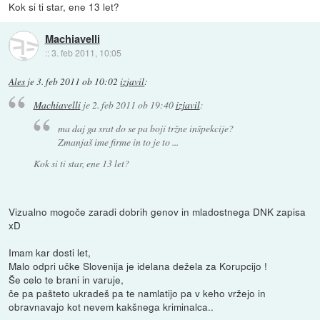
Kok si ti star, ene 13 let?
Machiavelli
::
3. feb 2011, 10:05
Ales
je
3. feb 2011 ob 10:02
izjavil
:
Machiavelli
je
2. feb 2011 ob 19:40
izjavil
:
ma daj ga srat do se pa boji tržne inšpekcije?
Zmanjaš ime firme in to je to ...
Kok si ti star, ene 13 let?
Vizualno mogoče zaradi dobrih genov in mladostnega DNK zapisa
xD
Imam kar dosti let,
Malo odpri učke Slovenija je idelana dežela za Korupcijo !
Še celo te brani in varuje,
če pa pašteto ukradeš pa te namlatijo pa v keho vržejo in
obravnavajo kot nevem kakšnega kriminalca..