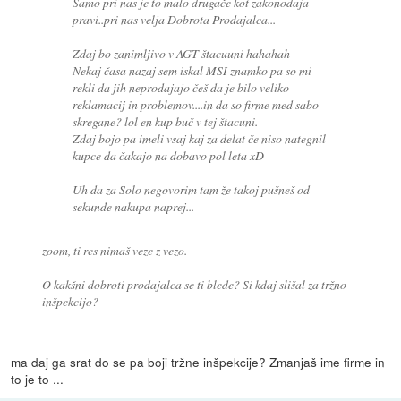
Samo pri nas je to malo drugače kot zakonodaja
pravi..pri nas velja Dobrota Prodajalca...
Zdaj bo zanimljivo v AGT štacuuni hahahah
Nekaj časa nazaj sem iskal MSI znamko pa so mi
rekli da jih neprodajajo češ da je bilo veliko
reklamacij in problemov....in da so firme med sabo
skregane? lol en kup buč v tej štacuni.
Zdaj bojo pa imeli vsaj kaj za delat če niso nategnil
kupce da čakajo na dobavo pol leta xD
Uh da za Solo negovorim tam že takoj pušneš od
sekunde nakupa naprej...
zoom, ti res nimaš veze z vezo.
O kakšni dobroti prodajalca se ti blede? Si kdaj slišal za tržno
inšpekcijo?
ma daj ga srat do se pa boji tržne inšpekcije? Zmanjaš ime firme in
to je to ...