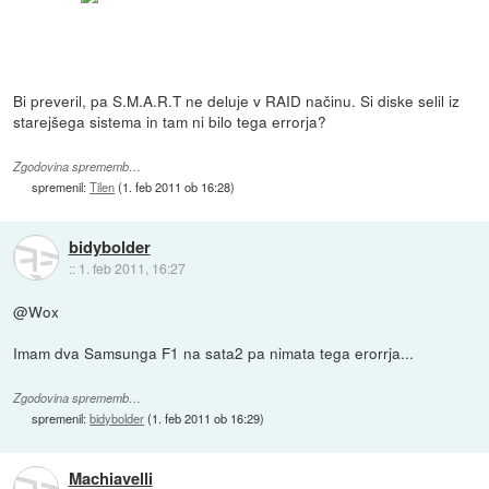
Bi preveril, pa S.M.A.R.T ne deluje v RAID načinu. Si diske selil iz
starejšega sistema in tam ni bilo tega errorja?
Zgodovina sprememb…
spremenil:
Tilen
(
1. feb 2011 ob 16:28
)
bidybolder
::
1. feb 2011, 16:27
@Wox
Imam dva Samsunga F1 na sata2 pa nimata tega erorrja...
Zgodovina sprememb…
spremenil:
bidybolder
(
1. feb 2011 ob 16:29
)
Machiavelli