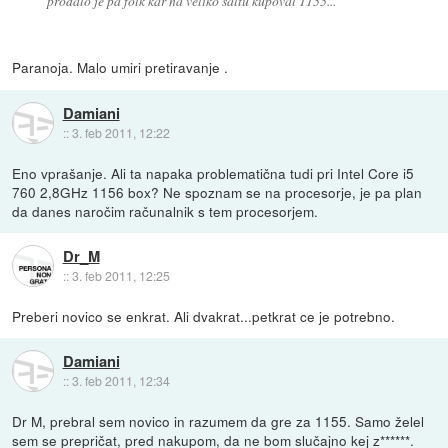
prodalo je pa folk kar na veliko šaltu kupoval 1155...
Paranoja. Malo umiri pretiravanje .
Damiani
::
3. feb 2011, 12:22
Eno vprašanje. Ali ta napaka problematična tudi pri Intel Core i5
760 2,8GHz 1156 box? Ne spoznam se na procesorje, je pa plan
da danes naročim računalnik s tem procesorjem.
Dr_M
::
3. feb 2011, 12:25
Preberi novico se enkrat. Ali dvakrat...petkrat ce je potrebno.
Damiani
::
3. feb 2011, 12:34
Dr M, prebral sem novico in razumem da gre za 1155. Samo želel
sem se prepričat, pred nakupom, da ne bom slučajno kej z******.