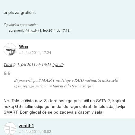
urlpls za grafični.
Zgodovina sprememb…
spremenil:
PrimozR
(
1. feb 2011 ob 17:19
)
Wox
::
1. feb 2011, 17:24
Tilen
je
1. feb 2011 ob 16:23
izjavil
:
Bi preveril, pa S.M.A.R.T ne deluje v RAID načinu. Si diske selil
iz starejšega sistema in tam ni bilo tega errorja?
Ne. Tale je čisto nov. Za foro sem ga priključil na SATA-2, kopiral
nekaj GB multimedije gor in dal defragmentirat. In tole zdaj javlja
SMART. Bom gledal če se bo zadeva s časom višala.
zenith1
::
1. feb 2011, 18:02