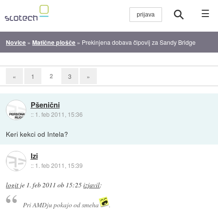
☰
Novice
»
Matične plošče
»
Prekinjena dobava čipovij za Sandy Bridge
2
«
1
3
»
Pšenični
::
1. feb 2011, 15:36
Keri kekci od Intela?
Izi
::
1. feb 2011, 15:39
logit
je
1. feb 2011 ob 15:25
izjavil
:
Pri AMDju pokajo od smeha
.