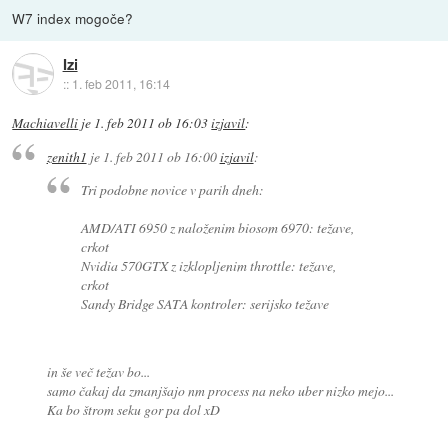
W7 index mogoče?
Izi
::
1. feb 2011, 16:14
Machiavelli
je
1. feb 2011 ob 16:03
izjavil
:
zenith1
je
1. feb 2011 ob 16:00
izjavil
:
Tri podobne novice v parih dneh:
AMD/ATI 6950 z naloženim biosom 6970: težave,
crkot
Nvidia 570GTX z izklopljenim throttle: težave,
crkot
Sandy Bridge SATA kontroler: serijsko težave
in še več težav bo...
samo čakaj da zmanjšajo nm process na neko uber nizko mejo...
Ka bo štrom seku gor pa dol xD