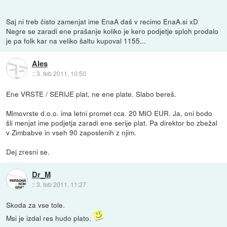
Saj ni treb čisto zamenjat ime EnaA daš v recimo EnaA.si xD
Negre se zaradi ene prašanje koliko je kero podjetje sploh prodalo
je pa folk kar na veliko šaltu kupoval 1155...
Ales
::
3. feb 2011, 10:50
Ene VRSTE / SERIJE plat, ne ene plate. Slabo bereš.
Mimovrste d.o.o. ima letni promet cca. 20 MIO EUR. Ja, oni bodo
šli menjat ime podjetja zaradi ene serije plat. Pa direktor bo zbežal
v Zimbabve in vseh 90 zaposlenih z njim.
Dej zresni se.
Dr_M
::
3. feb 2011, 11:27
Skoda za vse tole.
Msi je izdal res hudo plato.