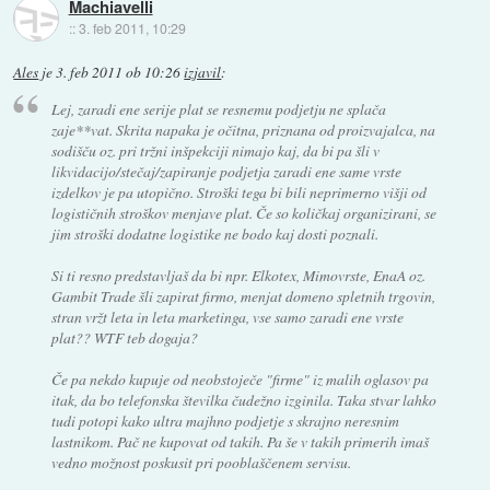
Machiavelli
::
3. feb 2011, 10:29
Ales
je
3. feb 2011 ob 10:26
izjavil
:
Lej, zaradi ene serije plat se resnemu podjetju ne splača
zaje**vat. Skrita napaka je očitna, priznana od proizvajalca, na
sodišču oz. pri tržni inšpekciji nimajo kaj, da bi pa šli v
likvidacijo/stečaj/zapiranje podjetja zaradi ene same vrste
izdelkov je pa utopično. Stroški tega bi bili neprimerno višji od
logističnih stroškov menjave plat. Če so količkaj organizirani, se
jim stroški dodatne logistike ne bodo kaj dosti poznali.
Si ti resno predstavljaš da bi npr. Elkotex, Mimovrste, EnaA oz.
Gambit Trade šli zapirat firmo, menjat domeno spletnih trgovin,
stran vržt leta in leta marketinga, vse samo zaradi ene vrste
plat?? WTF teb dogaja?
Če pa nekdo kupuje od neobstoječe "firme" iz malih oglasov pa
itak, da bo telefonska številka čudežno izginila. Taka stvar lahko
tudi potopi kako ultra majhno podjetje s skrajno neresnim
lastnikom. Pač ne kupovat od takih. Pa še v takih primerih imaš
vedno možnost poskusit pri pooblaščenem servisu.