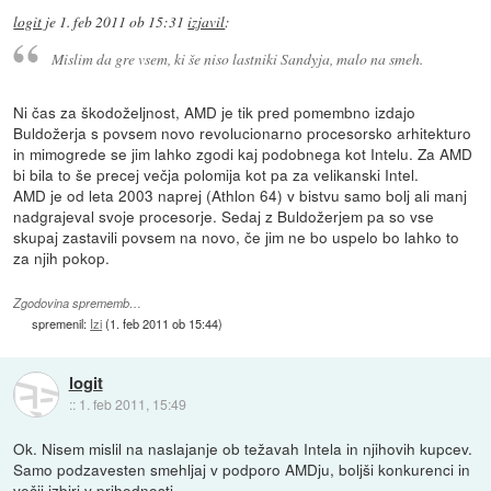
logit
je
1. feb 2011 ob 15:31
izjavil
:
Mislim da gre vsem, ki še niso lastniki Sandyja, malo na smeh.
Ni čas za škodoželjnost, AMD je tik pred pomembno izdajo
Buldožerja s povsem novo revolucionarno procesorsko arhitekturo
in mimogrede se jim lahko zgodi kaj podobnega kot Intelu. Za AMD
bi bila to še precej večja polomija kot pa za velikanski Intel.
AMD je od leta 2003 naprej (Athlon 64) v bistvu samo bolj ali manj
nadgrajeval svoje procesorje. Sedaj z Buldožerjem pa so vse
skupaj zastavili povsem na novo, če jim ne bo uspelo bo lahko to
za njih pokop.
Zgodovina sprememb…
spremenil:
Izi
(
1. feb 2011 ob 15:44
)
logit
::
1. feb 2011, 15:49
Ok. Nisem mislil na naslajanje ob težavah Intela in njihovih kupcev.
Samo podzavesten smehljaj v podporo AMDju, boljši konkurenci in
večji izbiri v prihodnosti.