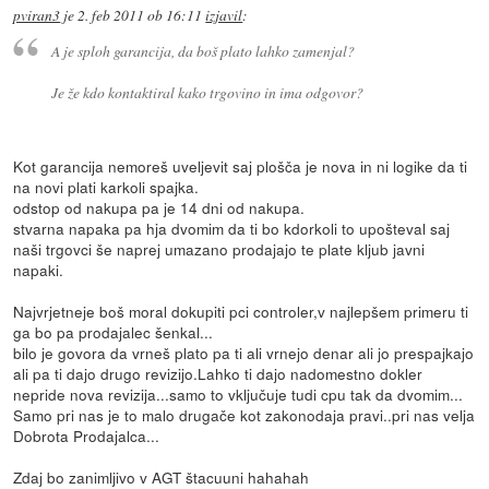
pviran3
je
2. feb 2011 ob 16:11
izjavil
:
A je sploh garancija, da boš plato lahko zamenjal?
Je že kdo kontaktiral kako trgovino in ima odgovor?
Kot garancija nemoreš uveljevit saj plošča je nova in ni logike da ti
na novi plati karkoli spajka.
odstop od nakupa pa je 14 dni od nakupa.
stvarna napaka pa hja dvomim da ti bo kdorkoli to upošteval saj
naši trgovci še naprej umazano prodajajo te plate kljub javni
napaki.
Najvrjetneje boš moral dokupiti pci controler,v najlepšem primeru ti
ga bo pa prodajalec šenkal...
bilo je govora da vrneš plato pa ti ali vrnejo denar ali jo prespajkajo
ali pa ti dajo drugo revizijo.Lahko ti dajo nadomestno dokler
nepride nova revizija...samo to vključuje tudi cpu tak da dvomim...
Samo pri nas je to malo drugače kot zakonodaja pravi..pri nas velja
Dobrota Prodajalca...
Zdaj bo zanimljivo v AGT štacuuni hahahah