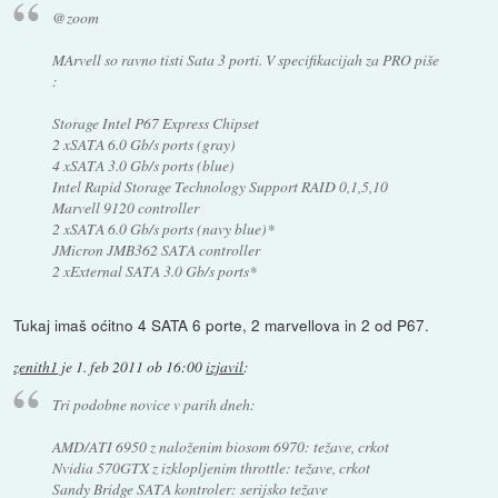
@zoom
MArvell so ravno tisti Sata 3 porti. V specifikacijah za PRO piše
:
Storage Intel P67 Express Chipset
2 xSATA 6.0 Gb/s ports (gray)
4 xSATA 3.0 Gb/s ports (blue)
Intel Rapid Storage Technology Support RAID 0,1,5,10
Marvell 9120 controller
2 xSATA 6.0 Gb/s ports (navy blue)*
JMicron JMB362 SATA controller
2 xExternal SATA 3.0 Gb/s ports*
Tukaj imaš oćitno 4 SATA 6 porte, 2 marvellova in 2 od P67.
zenith1
je
1. feb 2011 ob 16:00
izjavil
:
Tri podobne novice v parih dneh:
AMD/ATI 6950 z naloženim biosom 6970: težave, crkot
Nvidia 570GTX z izklopljenim throttle: težave, crkot
Sandy Bridge SATA kontroler: serijsko težave