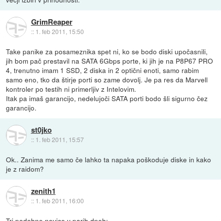
GrimReaper
::
1. feb 2011, 15:50
Take panike za posameznika spet ni, ko se bodo diski upočasnili,
jih bom pač prestavil na SATA 6Gbps porte, ki jih je na P8P67 PRO
4, trenutno imam 1 SSD, 2 diska in 2 optični enoti, samo rabim
samo eno, tko da štirje porti so zame dovolj. Je pa res da Marvell
kontroler po testih ni primerljiv z Intelovim.
Itak pa imaš garancijo, nedelujoči SATA porti bodo šli sigurno čez
garancijo.
st0jko
::
1. feb 2011, 15:57
Ok.. Zanima me samo če lahko ta napaka poškoduje diske in kako
je z raidom?
zenith1
::
1. feb 2011, 16:00
Tri podobne novice v parih dneh: