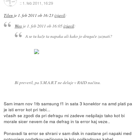
::
1. feb 2011, 16:29
Tilen
je
1. feb 2011 ob 16:23
izjavil
:
Wox
je
1. feb 2011 ob 16:05
izjavil
:
A se tu kaže ta napaka ali kako jo drugače zaznati?
Bi preveril, pa S.M.A.R.T ne deluje v RAID načinu.
Sam imam nov 1tb samsung f1 in sata 3 konektor na amd plati pa
je isti error kot pri tebi...
včasih se zgodi da pri defragu mi zadeve nešpilajo tako kot bi
morale sicer nevem če ma defrag in ta error kaj veze..
Ponavadi ta error se shrani v sam disk in nastane pri napaki med
potovnjem podatkov,večinoma je kriv poškodovan kabel....