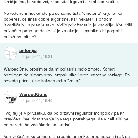
izmišljotina, to vedo vsi, ki so kdaj trgovali z real contracti ;)
Navedene milisekunde pa so samo tista "smetana" ki jo lahko
pobereš, če imaš dobre algoritme, kar nekateri s pridom
izkoriščajo. In prav je tako. Vidijo priložnost in jo vnovčijo. Kot vidiš
privlačno pohotno dekle, ki je za akcijo... marsikdo bi pograbil
priložnost ali ne?
antonija
::
7. jan 2011, 19:34
WarpedOne, prosim te da mi pojasnis mojo zmoto. Komot
sprejmem da nimam prav, ampak nikoli brez ustrezne razlage. Pa
seveda pricakuj se kaksen extra "zakaj".
WarpedGone
::
7. jan 2011, 19:40
Tvoj fejl je v privzetku, da bo državni regulator monpolov pa kr
pravičen, imel dost znanja in vsega potrebnega, da v celi sliki ne
bo naredu še več škode kot koristi.
Ven vlečeš neke primere iz srednje amerike, pred nosom imaš pa