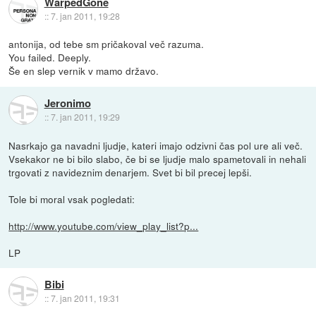
WarpedGone
::
7. jan 2011, 19:28
antonija, od tebe sm pričakoval več razuma.
You failed. Deeply.
Še en slep vernik v mamo državo.
Jeronimo
::
7. jan 2011, 19:29
Nasrkajo ga navadni ljudje, kateri imajo odzivni čas pol ure ali več.
Vsekakor ne bi bilo slabo, če bi se ljudje malo spametovali in nehali
trgovati z navideznim denarjem. Svet bi bil precej lepši.
Tole bi moral vsak pogledati:
http://www.youtube.com/view_play_list?p...
LP
Bibi
::
7. jan 2011, 19:31