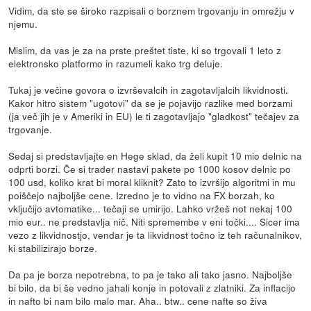
Vidim, da ste se široko razpisali o borznem trgovanju in omrežju v
njemu.
Mislim, da vas je za na prste preštet tiste, ki so trgovali 1 leto z
elektronsko platformo in razumeli kako trg deluje.
Tukaj je večine govora o izvrševalcih in zagotavljalcih likvidnosti.
Kakor hitro sistem "ugotovi" da se je pojavijo razlike med borzami
(ja več jih je v Ameriki in EU) le ti zagotavljajo "gladkost" tečajev za
trgovanje.
Sedaj si predstavljajte en Hege sklad, da želi kupit 10 mio delnic na
odprti borzi. Če si trader nastavi pakete po 1000 kosov delnic po
100 usd, koliko krat bi moral kliknit? Zato to izvršijo algoritmi in mu
poiščejo najboljše cene. Izredno je to vidno na FX borzah, ko
vključijo avtomatike... tečaji se umirijo. Lahko vržeš not nekaj 100
mio eur.. ne predstavlja nič. Niti spremembe v eni točki.... Sicer ima
vezo z likvidnostjo, vendar je ta likvidnost točno iz teh računalnikov,
ki stabilizirajo borze.
Da pa je borza nepotrebna, to pa je tako ali tako jasno. Najboljše
bi bilo, da bi še vedno jahali konje in potovali z zlatniki. Za inflacijo
in nafto bi nam bilo malo mar. Aha.. btw.. cene nafte so živa