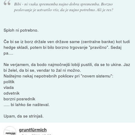
Bibi - ni vsaka sprememba nujno dobra sprememba. Borzno
poslovanje je ustvarilo vtis, da je nujno potrebno. Ali je res?
Sploh ni potrebno.
Če bi se iz borz držale ven države same (centralne banke) kot tudi
hedge skladi, potem bi bilo borzno trgovanje "pravično". Sedaj
pa....
Ne verjamem, da bodo najmočnejši lobiji pustili, da se to ukine. Jaz
bi želel, da bi se, vendar to žal ni možno.
Naštejmo nekaj nepotrebnih poklicev pri "novem sistemu":
politik
vlada
odvetnik
borzni posrednik
..... bi lahko še našteval.
Upam, da se strinjaš.
gruntfürmich