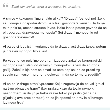
Edini monopol katerega se je resno za bat je država.
A sm se v kaksnem filmu znajdu al kaj? "Drzava" (oz. del politike ki
se ukvarja z gospodarstvom) je v lasti gospodarstvenikov. In to ne
tako prikrito, ampak strasno javno. Kako lahko potem govoris da se
ej treba bati drzavnega monopola? Sej drzavni monopol je od
gospodarstevnikov!!
Al pa ce si idealist in verjames da je drzava last drzavljanov, potem
je drzavni monopol tvoja last...
Pa vseeno, ce puistimo ob strani izgovore zakaj so korporacijski
monopoli manj slabi od drzavnih monopolov (s tem da so oboji
gnili). Zakaj in kje sem se zmotil ko sem napisal da se prosti trg
sesuje sam vase in preneha delovati (in da se to mora zgoditi)?
Al pa ce iz druge strani vprasam: Kaj ti zagotavlja da se vsi igralci
na trgu obnasajo trzno? (ker praksa kaze da tezijo ravno k
nasportnem, in da jih je treba vsake toliko po prstih (al pa na
giljotini glave prec porezat) da se jih spomni na pravila njihovega
lastnega trga).