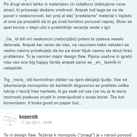
Po drugi strani lahko iz materialov (in izdelkov) izdelujemo nove
stvari, ki prinesejo dodano vrednost. Ampak tud tega se ne da
pocet v neskoncnost, ker prej al slej "predelamo" material v toploto
al smo pa prezabiti da bi ga znali koristno ponucat naprej. Stvar se
spet konca v slepi ulici s prekinitvijo vecanja vsote v igri.
_Ce_ bi bili viri neskoncni (neizcrpljivi) potem bi zadeva veselo
delovala. Ampak ker vemo da niso, ne razumem kako nekateri se
vedno naivno pricakujejo da bo pa stvar kljub vsemu sla skozi brez
problemov. To je namrec major design flaw. Pipica usahne in igralci
niso vec one big happy family ampak samo se _en_ lastnik in
nelastniki.
Trg _mora_ biti kontroliran dokler na njem delujejo ljudje. Vse od
izkoriscanja monopolov do kartelnih dogovorov so prekleto velike
luknje v teoriji free marketa, ki ga vsak od nas (ce mu je le dana
moznost) poskusa zrusiti in zmanipulirati v svojo korist. Tko kot
komunizem. It looks good on paper but...
kopernik
::
7. jan 2011, 18:08
To ni design flaw. Teženje k monopolu ("zmagi") je v naravi povsod