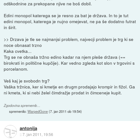
odškodnine za prekopane njive ne boš dobil.
Edini monopol katerega se je resno za bat je država. In to je tut
edini monopol, katerega je nujno omejevat, ne pa še dodatno futrat
in širit.
>> Drzava je tle se najmanjsi problem, najvecji problem je trg ki se
noce obnasat trzno
Kaka cvetka...
Trg se ne obnaša tržno edino kadar na njem pleše država (==
birokrati in politične kupčije). Kar vedno zgleda kot slon v trgovini s
porcelanom.
Veš kaj je svobodn trg?
Vaška tržnica, ker si kmetje en drugm prodajajo krompir in fižol. Ga
ni kmeta, ki si nebi želel čimdražje prodat in čimceneje kupit.
Zgodovina sprememb…
spremenilo:
WarpedGone
(
7. jan 2011 ob 19:54
)
antonija
::
7. jan 2011, 19:56