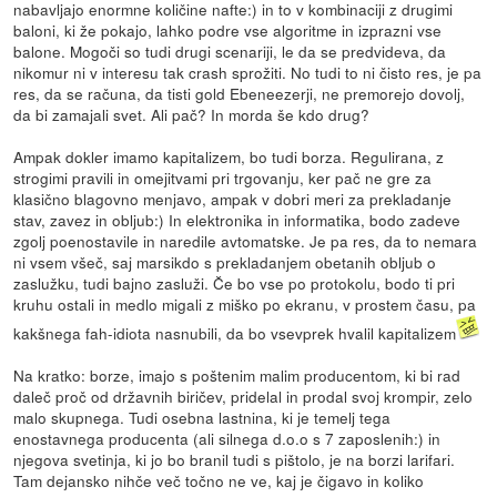
nabavljajo enormne količine nafte:) in to v kombinaciji z drugimi
baloni, ki že pokajo, lahko podre vse algoritme in izprazni vse
balone. Mogoči so tudi drugi scenariji, le da se predvideva, da
nikomur ni v interesu tak crash sprožiti. No tudi to ni čisto res, je pa
res, da se računa, da tisti gold Ebeneezerji, ne premorejo dovolj,
da bi zamajali svet. Ali pač? In morda še kdo drug?
Ampak dokler imamo kapitalizem, bo tudi borza. Regulirana, z
strogimi pravili in omejitvami pri trgovanju, ker pač ne gre za
klasično blagovno menjavo, ampak v dobri meri za prekladanje
stav, zavez in obljub:) In elektronika in informatika, bodo zadeve
zgolj poenostavile in naredile avtomatske. Je pa res, da to nemara
ni vsem všeč, saj marsikdo s prekladanjem obetanih obljub o
zaslužku, tudi bajno zasluži. Če bo vse po protokolu, bodo ti pri
kruhu ostali in medlo migali z miško po ekranu, v prostem času, pa
kakšnega fah-idiota nasnubili, da bo vsevprek hvalil kapitalizem
Na kratko: borze, imajo s poštenim malim producentom, ki bi rad
daleč proč od državnih biričev, pridelal in prodal svoj krompir, zelo
malo skupnega. Tudi osebna lastnina, ki je temelj tega
enostavnega producenta (ali silnega d.o.o s 7 zaposlenih:) in
njegova svetinja, ki jo bo branil tudi s pištolo, je na borzi larifari.
Tam dejansko nihče več točno ne ve, kaj je čigavo in koliko