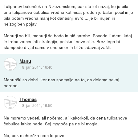
Tulipanov balonček na Nizozemskem, par sto let nazaj, ko je bila
ena tulipanova čebulica vredna kot hiša, preden je balon počil in je
bila potem vredna manj kot današnji evro ... je bil nujen in
neizogiben pojav.
Mehurji so bili, mehurji še bodo in nič narobe. Povedo ljudem, kdaj
je treba zamenjati strategijo, poiskati nove cilje. Brez tega bi
stampedo divjal samo v eno smer in bi že zdavnaj zašli.
Manu
::
8. jan 2011, 16:40
Mehurčki so dobri, ker nas spomnijo na to, da delamo nekaj
narobe.
Thomas
::
8. jan 2011, 16:50
Ne moremo vedeti, ali nočemo, ali kakorkoli, da cena tulipanove
čebulice lahko pade. Sej mogoče pa ne bi mogla.
No, pok mehurčka nam to pove.