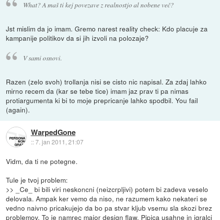
What? A maš ti kej povezave z realnostjo al nobene več?
Jst mislim da jo imam. Gremo narest reality check: Kdo placuje za
kampanije politikov da si jih izvoli na polozaje?
V sami osnovi.
Razen (zelo svoh) trollanja nisi se cisto nic napisal. Za zdaj lahko
mirno recem da (kar se tebe tice) imam jaz prav ti pa nimas
protiargumenta ki bi to moje prepricanje lahko spodbil. You fail
(again).
WarpedGone
::
7. jan 2011, 21:07
Vidm, da ti ne potegne.
Tule je tvoj problem:
>> _Ce_ bi bili viri neskoncni (neizcrpljivi) potem bi zadeva veselo
delovala. Ampak ker vemo da niso, ne razumem kako nekateri se
vedno naivno pricakujejo da bo pa stvar kljub vsemu sla skozi brez
problemov. To je namrec major design flaw. Pipica usahne in igralci