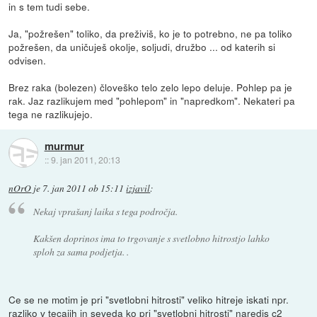
in s tem tudi sebe.
Ja, "požrešen" toliko, da preživiš, ko je to potrebno, ne pa toliko
požrešen, da uničuješ okolje, soljudi, družbo ... od katerih si
odvisen.
Brez raka (bolezen) človeško telo zelo lepo deluje. Pohlep pa je
rak. Jaz razlikujem med "pohlepom" in "napredkom". Nekateri pa
tega ne razlikujejo.
murmur
::
9. jan 2011, 20:13
nOrO
je
7. jan 2011 ob 15:11
izjavil
:
Nekaj vprašanj laika s tega področja.
Kakšen doprinos ima to trgovanje s svetlobno hitrostjo lahko
sploh za sama podjetja. .
Ce se ne motim je pri "svetlobni hitrosti" veliko hitreje iskati npr.
razliko v tecajih in seveda ko pri "svetlobni hitrosti" naredis c2