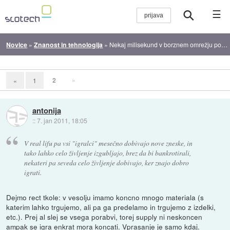
☰
Novice
»
Znanost in tehnologija
»
Nekaj milisekund v borznem omrežju pomeni milijone
2
»
«
1
antonija
::
7. jan 2011, 18:05
V real lifu pa vsi "igralci" mesečno dobivajo nove zneske, in
tako lahko celo življenje izgubljajo, brez da bi bankrotirali,
nekateri pa seveda celo življenje dobivajo, ker znajo dobro
igrati.
Dejmo rect tkole: v vesolju imamo koncno mnogo materiala (s
katerim lahko trgujemo, ali pa ga predelamo in trgujemo z izdelki,
etc.). Prej al slej se vsega porabvi, torej supply ni neskoncen
ampak se igra enkrat mora koncati. Vprasanje je samo kdaj.