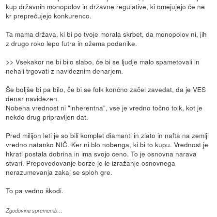
kup državnih monopolov in državne regulative, ki omejujejo če ne
kr preprečujejo konkurenco.
Ta mama država, ki bi po tvoje morala skrbet, da monopolov ni, jih
z drugo roko lepo futra in ožema podanike.
>> Vsekakor ne bi bilo slabo, če bi se ljudje malo spametovali in
nehali trgovati z navideznim denarjem.
Še boljše bi pa bilo, če bi se folk končno začel zavedat, da je VES
denar navidezen.
Nobena vrednost ni "inherentna", vse je vredno točno tolk, kot je
nekdo drug pripravljen dat.
Pred milijon leti je so bili komplet diamanti in zlato in nafta na zemlji
vredno natanko NIČ. Ker ni blo nobenga, ki bi to kupu. Vrednost je
hkrati postala dobrina in ima svojo ceno. To je osnovna narava
stvari. Prepovedovanje borze je le izražanje osnovnega
nerazumevanja zakaj se sploh gre.
To pa vedno škodi.
Zgodovina sprememb…