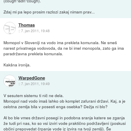
(cough*isdn*cough).
Zdaj mi pa lepo prosim razlozi zakaj nimam prav...
Thomas
::
7. jan 2011, 19:48
Momopol v Sloveniji na vodo ima prekleta komunala. Ne smeš
narest privatnega vodovoda, da ne bi imel monopola, zato ga ima
paradržavna prekleta komunala.
Kakšna ironija.
WarpedGone
::
7. jan 2011, 19:49
V sesutem sistemu ti nič ne dela.
Monopol nad vodo imaš lahko ob komplet zafurani državi. Kaj, a je
celotna zemlja bila v posesti enga osebka? Dežja ni blo?
Al bo ble vmes državni posegi in podobna sranja katere se zganja
že tudi pri nas, ko so vsi izviri vode praktično podržavljeni (poskusi
občini prepovedat črpanje vode iz izvira na tvoji zemlji). Še