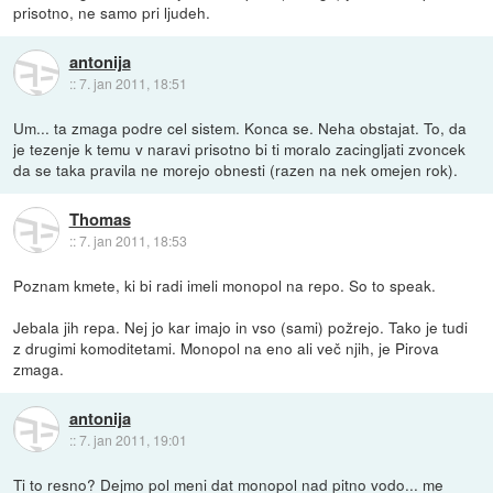
prisotno, ne samo pri ljudeh.
antonija
::
7. jan 2011, 18:51
Um... ta zmaga podre cel sistem. Konca se. Neha obstajat. To, da
je tezenje k temu v naravi prisotno bi ti moralo zacingljati zvoncek
da se taka pravila ne morejo obnesti (razen na nek omejen rok).
Thomas
::
7. jan 2011, 18:53
Poznam kmete, ki bi radi imeli monopol na repo. So to speak.
Jebala jih repa. Nej jo kar imajo in vso (sami) požrejo. Tako je tudi
z drugimi komoditetami. Monopol na eno ali več njih, je Pirova
zmaga.
antonija
::
7. jan 2011, 19:01
Ti to resno? Dejmo pol meni dat monopol nad pitno vodo... me