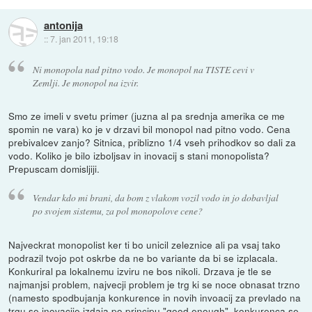
antonija
::
7. jan 2011, 19:18
Ni monopola nad pitno vodo. Je monopol na TISTE cevi v
Zemlji. Je monopol na izvir.
Smo ze imeli v svetu primer (juzna al pa srednja amerika ce me
spomin ne vara) ko je v drzavi bil monopol nad pitno vodo. Cena
prebivalcev zanjo? Sitnica, priblizno 1/4 vseh prihodkov so dali za
vodo. Koliko je bilo izboljsav in inovacij s stani monopolista?
Prepuscam domisljiji.
Vendar kdo mi brani, da bom z vlakom vozil vodo in jo dobavljal
po svojem sistemu, za pol monopolove cene?
Najveckrat monopolist ker ti bo unicil zeleznice ali pa vsaj tako
podrazil tvojo pot oskrbe da ne bo variante da bi se izplacala.
Konkuriral pa lokalnemu izviru ne bos nikoli. Drzava je tle se
najmanjsi problem, najvecji problem je trg ki se noce obnasat trzno
(namesto spodbujanja konkurence in novih invoacij za prevlado na
trgu se inovacije izdaja po principu "good enough", konkurenca se