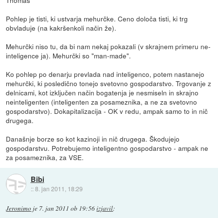
Pohlep je tisti, ki ustvarja mehurčke. Ceno določa tisti, ki trg
obvladuje (na kakršenkoli način že).
Mehurčki niso tu, da bi nam nekaj pokazali (v skrajnem primeru ne-
inteligence ja). Mehurčki so "man-made".
Ko pohlep po denarju prevlada nad inteligenco, potem nastanejo
mehurčki, ki posledično tonejo svetovno gospodarstvo. Trgovanje z
delnicami, kot izključen način bogatenja je nesmiseln in skrajno
neinteligenten (inteligenten za posameznika, a ne za svetovno
gospodarstvo). Dokapitalizacija - OK v redu, ampak samo to in nič
drugega.
Današnje borze so kot kazinoji in nič drugega. Škodujejo
gospodarstvu. Potrebujemo inteligentno gospodarstvo - ampak ne
za posameznika, za VSE.
Bibi
::
8. jan 2011, 18:29
Jeronimo
je
7. jan 2011 ob 19:56
izjavil
: