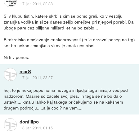
::
7. jan 2011, 22:38
Si v klubu tistih, katere skrbi s cim se bomo greli, ko v vesolju
zmanjka vodika in si ze danes zelijo omejitve pri njegovi porabi. Da
uboge pare cez bilijone milijard let ne bo zeblo...
Birokratsko omejevanje enakopravnosti (to je drzavni poseg na trg)
ker bo nekoc zmanjkalo virov je enak nesmisel.
Ni ti v ponos.
marS
::
7. jan 2011, 23:27
hej, to je nekaj popolnoma novega in ljudje tega nimajo več pod
nadzorom. Mašine so začele svoj ples. In tega se ne bo dalo
ustavit.....kmalu lahko kaj takega pričakujemo še na kakšnem
drugem področju.....a je cool? ne vem....
donfilipo
::
8. jan 2011, 01:15