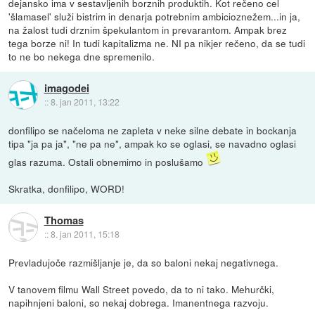
dejansko ima v sestavljenih borznih produktih. Kot rečeno cel
'šlamasel' služi bistrim in denarja potrebnim ambicioznežem...in ja,
na žalost tudi drznim špekulantom in prevarantom. Ampak brez
tega borze ni! In tudi kapitalizma ne. NI pa nikjer rečeno, da se tudi
to ne bo nekega dne spremenilo.
imagodei
::
8. jan 2011, 13:22
donfilipo se načeloma ne zapleta v neke silne debate in bockanja
tipa "ja pa ja", "ne pa ne", ampak ko se oglasi, se navadno oglasi
glas razuma. Ostali obnemimo in poslušamo
Skratka, donfilipo, WORD!
Thomas
::
8. jan 2011, 15:18
Prevladujoče razmišljanje je, da so baloni nekaj negativnega.
V tanovem filmu Wall Street povedo, da to ni tako. Mehurčki,
napihnjeni baloni, so nekaj dobrega. Imanentnega razvoju.