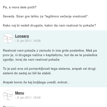
Pa, a mora šele počit?
Seveda. Sicer gre lahko za "legitimno večanje vrednosti".
Kako naj bi vedeli drugače, kakor da nam realnost to pokaže?
Lonsarg
::
8. jan 2011, 16:58
Realnost nam pokaže z zamudo in ima grde posledice. Maš pa
prov ja, ni drugega načina v kapitalizmu, kot da se te posledice
zgodijo, torej da nam realnost pokaže.
To je pač ena od pomankljivosti tega sistema, ampak vsi drugi
sistemi do sedaj so bili še slabši.
Ampak bomo že kaj boljšega uvedli, enkrat..
Manu
::
8. jan 2011, 18:09
Thomas