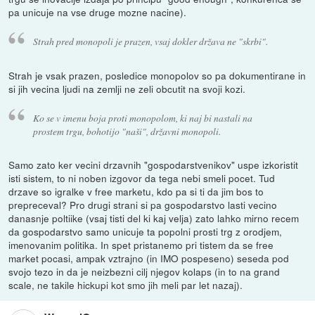
pa unicuje na vse druge mozne nacine).
Strah pred monopoli je prazen, vsaj dokler država ne "skrbi".
Strah je vsak prazen, posledice monopolov so pa dokumentirane in
si jih vecina ljudi na zemlji ne zeli obcutit na svoji kozi.
Ko se v imenu boja proti monopolom, ki naj bi nastali na
prostem trgu, bohotijo "naši", državni monopoli.
Samo zato ker vecini drzavnih "gospodarstvenikov" uspe izkoristit
isti sistem, to ni noben izgovor da tega nebi smeli pocet. Tud
drzave so igralke v free marketu, kdo pa si ti da jim bos to
prepreceval? Pro drugi strani si pa gospodarstvo lasti vecino
danasnje poltiike (vsaj tisti del ki kaj velja) zato lahko mirno recem
da gospodarstvo samo unicuje ta popolni prosti trg z orodjem,
imenovanim politika. In spet pristanemo pri tistem da se free
market pocasi, ampak vztrajno (in IMO pospeseno) seseda pod
svojo tezo in da je neizbezni cilj njegov kolaps (in to na grand
scale, ne takile hickupi kot smo jih meli par let nazaj).