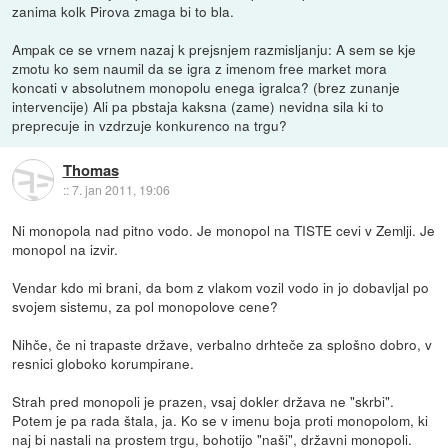
zanima kolk Pirova zmaga bi to bla.
Ampak ce se vrnem nazaj k prejsnjem razmisljanju: A sem se kje
zmotu ko sem naumil da se igra z imenom free market mora
koncati v absolutnem monopolu enega igralca? (brez zunanje
intervencije) Ali pa pbstaja kaksna (zame) nevidna sila ki to
preprecuje in vzdrzuje konkurenco na trgu?
Thomas
::
7. jan 2011, 19:06
Ni monopola nad pitno vodo. Je monopol na TISTE cevi v Zemlji. Je
monopol na izvir.
Vendar kdo mi brani, da bom z vlakom vozil vodo in jo dobavljal po
svojem sistemu, za pol monopolove cene?
Nihče, če ni trapaste države, verbalno drhteče za splošno dobro, v
resnici globoko korumpirane.
Strah pred monopoli je prazen, vsaj dokler država ne "skrbi".
Potem je pa rada štala, ja. Ko se v imenu boja proti monopolom, ki
naj bi nastali na prostem trgu, bohotijo "naši", državni monopoli.