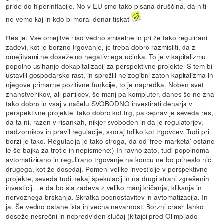
pride do hiperinflacije. No v EU smo tako pisana druščina, da niti
ne vemo kaj in kdo bi moral denar tiskati
Res je. Vse omejitve niso vedno smiselne in pri že tako regulirani
zadevi, kot je borzno trgovanje, je treba dobro razmisliti, da z
omejitvami ne dosežemo negativnega učinka. To je v kapitalizmu
popolno usihanje dokapitalizacij za perspektivne projekte. S tem bi
ustavili gospodarsko rast, in sprožili neizogibni zaton kapitalizma in
njegove primarne pozitivne funkcije, to je napredka. Noben svet
znanstvenikov, ali partijcev, še manj pa kompjuter, danes še ne zna
tako dobro in vsaj v načelu SVOBODNO investirati denarja v
perspektivne projekte, tako dobro kot trg, pa čeprav je seveda res,
da ta ni, razen v risankah, nikjer svoboden in da je regulatorjev,
nadzornikov in pravil regulacije, skoraj toliko kot trgovcev. Tudi pri
borzi je tako. Regulacija je tako stroga, da od 'free-marketa' ostane
le še bajka za trotle in nepismene:) In ravno zato, tudi popolnoma
avtomatizirano in regulirano trgovanje na koncu ne bo prineslo nič
drugega, kot že dosedaj. Pomeni velike investicije v perspektivne
projekte, seveda tudi nekaj špekulacij in na drugi strani zgrešenih
investicij. Le da bo šla zadeva z veliko manj kričanja, klikanja in
nervoznega brskanja. Skratka poenostavitev in avtomatizacija. In
ja. Še vedno ostane ista in večna nevarnost. Borzni crash lahko
doseže nesrečni in nepredviden slučaj (kitajci pred Olimpijado