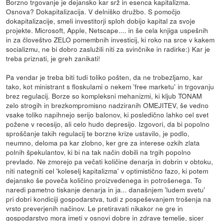
Borzno trgovanje je dejansko kar srž in esenca kapitalizma.
Osnova? Dokapitalizacija. V delniško družbo. S pomočjo
dokapitalizacije, smeli investitorji sploh dobijo kapital za svoje
projekte. Microsoft, Apple, Netscape.... in še cela knjiga uspešnih
in za človeštvo ZELO pomembnih investicij, ki roko na srce v kakem
socializmu, ne bi dobro zaslužili niti za svinčnike in radirke:) Kar je
treba priznati, je greh zanikati!
Pa vendar je treba biti tudi toliko pošten, da ne trobezljamo, kar
tako, kot ministrant s floskulami o nekem 'free marketu' in trgovanju
brez regulacij. Borze so kompleksni mehanizmi, ki kljub TONAM
zelo strogih in brezkompromisno nadziranih OMEJITEV, še vedno
vsake toliko napihnejo serijo balonov, ki posledično lahko cel svet
požene v recesijo, ali celo hudo depresijo. Izgovori, da bi popolno
sproščanje takih regulacij te borzne krize ustavilo, je podlo,
neumno, deloma pa kar zlobno, ker gre za interese ozkih zlata
polnih špekulantov, ki bi na tak način dobili na trgih popolno
prevlado. Ne zmorejo pa večati količine denarja in dobrin v obtoku,
niti nategniti cel 'koleselj kapitalizma' v optimistično fazo, ki potem
dejansko še poveča količino proizvedenega in potrošenega. To
naredi pametno tiskanje denarja in ja... današnjem 'ludem svetu'
pri dobri kondiciji gospodarstva, tudi z pospeševanjem trošenja na
vrsto preverjenih načinov. Le pretiravati nikakor ne gre in
gospodarstvo mora imeti v osnovi dobre in zdrave temelje, sicer