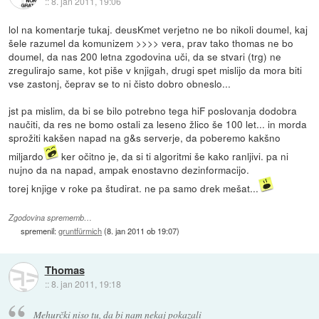
::
8. jan 2011, 19:06
lol na komentarje tukaj. deusKmet verjetno ne bo nikoli doumel, kaj
šele razumel da komunizem >>>> vera, prav tako thomas ne bo
doumel, da nas 200 letna zgodovina uči, da se stvari (trg) ne
zregulirajo same, kot piše v knjigah, drugi spet mislijo da mora biti
vse zastonj, čeprav se to ni čisto dobro obneslo...
jst pa mislim, da bi se bilo potrebno tega hiF poslovanja dodobra
naučiti, da res ne bomo ostali za leseno žlico še 100 let... in morda
sprožiti kakšen napad na g&s serverje, da poberemo kakšno
miljardo
ker očitno je, da si ti algoritmi še kako ranljivi. pa ni
nujno da na napad, ampak enostavno dezinformacijo.
torej knjige v roke pa študirat. ne pa samo drek mešat...
Zgodovina sprememb…
spremenil:
gruntfürmich
(
8. jan 2011 ob 19:07
)
Thomas
::
8. jan 2011, 19:18
Mehurčki niso tu, da bi nam nekaj pokazali