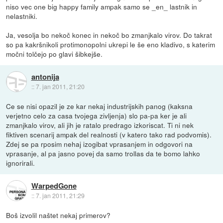
niso vec one big happy family ampak samo se _en_ lastnik in
nelastniki.
Ja, vesolja bo nekoč konec in nekoč bo zmanjkalo virov. Do takrat
so pa kakršnikoli protimonopolni ukrepi le še eno kladivo, s katerim
močni tolčejo po glavi šibkejše.
antonija
::
7. jan 2011, 21:20
Ce se nisi opazil je ze kar nekaj industrijskih panog (kaksna
verjetno celo za casa tvojega zivljenja) slo pa-pa ker je ali
zmanjkalo virov, ali jih je ratalo predrago izkoriscat. Ti ni nek
fiktiven scenarij ampak del realnosti (v katero tako rad podvomis).
Zdej se pa rposim nehaj izogibat vprasanjem in odgovori na
vprasanje, al pa jasno povej da samo trollas da te bomo lahko
ignorirali.
WarpedGone
::
7. jan 2011, 21:29
Boš izvolil naštet nekaj primerov?