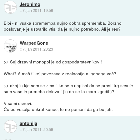
Jeronimo
::
7. jan 2011, 19:56
Bibi - ni vsaka sprememba nujno dobra sprememba. Borzno
poslovanje je ustvarilo vtis, da je nujno potrebno. Ali je res?
WarpedGone
::
7. jan 2011, 20:23
>> Sej drzavni monopol je od gospodarstevnikov!!
What? A maš ti kej povezave z realnostjo al nobene več?
>> akaj in kje sem se zmotil ko sem napisal da se prosti trg sesuje
sam vase in preneha delovati (in da se to mora zgoditi)?
V sami osnovi.
Če bo vesolja enkrat konec, to ne pomeni da ga bo jutr.
antonija
::
7. jan 2011, 20:59