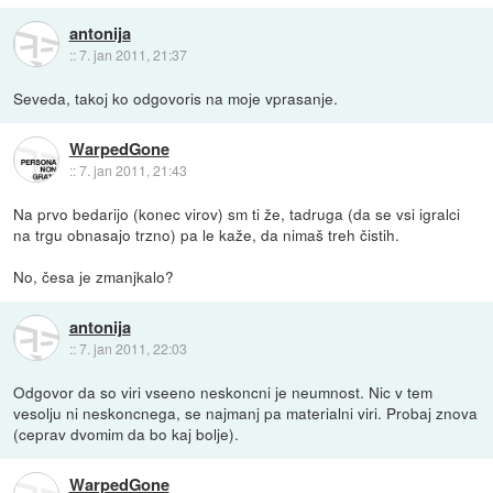
antonija
::
7. jan 2011, 21:37
Seveda, takoj ko odgovoris na moje vprasanje.
WarpedGone
::
7. jan 2011, 21:43
Na prvo bedarijo (konec virov) sm ti že, tadruga (da se vsi igralci
na trgu obnasajo trzno) pa le kaže, da nimaš treh čistih.
No, česa je zmanjkalo?
antonija
::
7. jan 2011, 22:03
Odgovor da so viri vseeno neskoncni je neumnost. Nic v tem
vesolju ni neskoncnega, se najmanj pa materialni viri. Probaj znova
(ceprav dvomim da bo kaj bolje).
WarpedGone