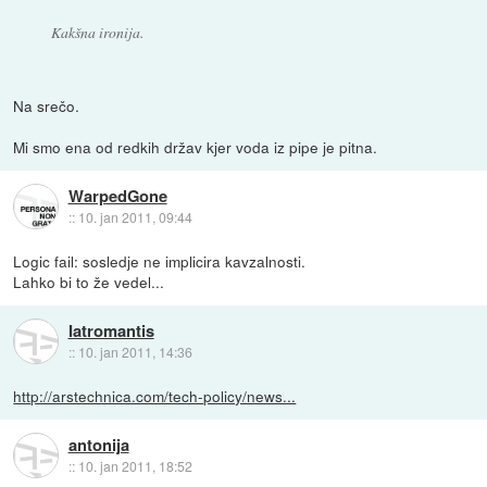
Kakšna ironija.
Na srečo.
Mi smo ena od redkih držav kjer voda iz pipe je pitna.
WarpedGone
::
10. jan 2011, 09:44
Logic fail: sosledje ne implicira kavzalnosti.
Lahko bi to že vedel...
Iatromantis
::
10. jan 2011, 14:36
http://arstechnica.com/tech-policy/news...
antonija
::
10. jan 2011, 18:52