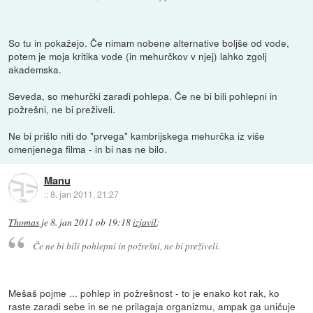
So tu in pokažejo. Če nimam nobene alternative boljše od vode,
potem je moja kritika vode (in mehurčkov v njej) lahko zgolj
akademska.
Seveda, so mehurčki zaradi pohlepa. Če ne bi bili pohlepni in
požrešni, ne bi preživeli.
Ne bi prišlo niti do "prvega" kambrijskega mehurčka iz više
omenjenega filma - in bi nas ne bilo.
Manu
::
8. jan 2011, 21:27
Thomas
je
8. jan 2011 ob 19:18
izjavil
:
Če ne bi bili pohlepni in požrešni, ne bi preživeli.
Mešaš pojme ... pohlep in požrešnost - to je enako kot rak, ko
raste zaradi sebe in se ne prilagaja organizmu, ampak ga uničuje