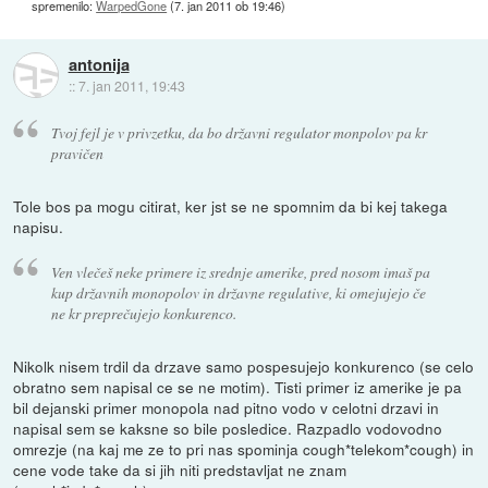
spremenilo:
WarpedGone
(
7. jan 2011 ob 19:46
)
antonija
::
7. jan 2011, 19:43
Tvoj fejl je v privzetku, da bo državni regulator monpolov pa kr
pravičen
Tole bos pa mogu citirat, ker jst se ne spomnim da bi kej takega
napisu.
Ven vlečeš neke primere iz srednje amerike, pred nosom imaš pa
kup državnih monopolov in državne regulative, ki omejujejo če
ne kr preprečujejo konkurenco.
Nikolk nisem trdil da drzave samo pospesujejo konkurenco (se celo
obratno sem napisal ce se ne motim). Tisti primer iz amerike je pa
bil dejanski primer monopola nad pitno vodo v celotni drzavi in
napisal sem se kaksne so bile posledice. Razpadlo vodovodno
omrezje (na kaj me ze to pri nas spominja cough*telekom*cough) in
cene vode take da si jih niti predstavljat ne znam