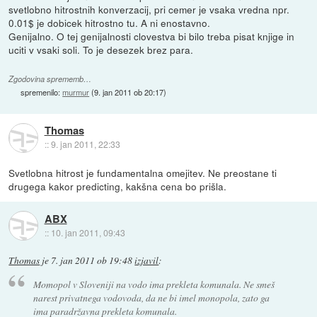
svetlobno hitrostnih konverzacij, pri cemer je vsaka vredna npr.
0.01$ je dobicek hitrostno tu. A ni enostavno.
Genijalno. O tej genijalnosti clovestva bi bilo treba pisat knjige in
uciti v vsaki soli. To je desezek brez para.
Zgodovina sprememb…
spremenilo:
murmur
(
9. jan 2011 ob 20:17
)
Thomas
::
9. jan 2011, 22:33
Svetlobna hitrost je fundamentalna omejitev. Ne preostane ti
drugega kakor predicting, kakšna cena bo prišla.
ABX
::
10. jan 2011, 09:43
Thomas
je
7. jan 2011 ob 19:48
izjavil
:
Momopol v Sloveniji na vodo ima prekleta komunala. Ne smeš
narest privatnega vodovoda, da ne bi imel monopola, zato ga
ima paradržavna prekleta komunala.