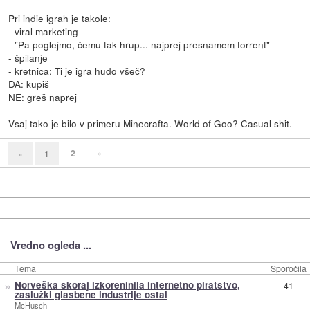
Pri indie igrah je takole:
- viral marketing
- "Pa poglejmo, čemu tak hrup... najprej presnamem torrent"
- špilanje
- kretnica: Ti je igra hudo všeč?
DA: kupiš
NE: greš naprej
Vsaj tako je bilo v primeru Minecrafta. World of Goo? Casual shit.
2
»
«
1
Vredno ogleda ...
Tema
Sporočila
»
Norveška skoraj izkoreninila internetno piratstvo,
41
zaslužki glasbene industrije ostal
McHusch