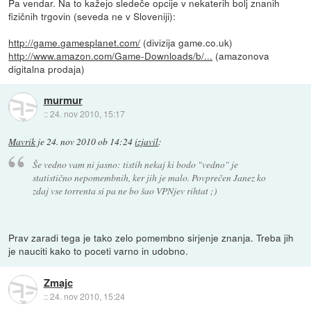
Pa vendar. Na to kažejo sledeče opcije v nekaterih bolj znanih
fizičnih trgovin (seveda ne v Sloveniji):
http://game.gamesplanet.com/
(divizija game.co.uk)
http://www.amazon.com/Game-Downloads/b/...
(amazonova
digitalna prodaja)
murmur
::
24. nov 2010, 15:17
Mavrik
je
24. nov 2010 ob 14:24
izjavil
:
Še vedno vam ni jasno: tistih nekaj ki bodo "vedno" je
statistično nepomembnih, ker jih je malo. Povprečen Janez ko
zdaj vse torrenta si pa ne bo šao VPNjev rihtat ;)
Prav zaradi tega je tako zelo pomembno sirjenje znanja. Treba jih
je nauciti kako to poceti varno in udobno.
Zmajc
::
24. nov 2010, 15:24