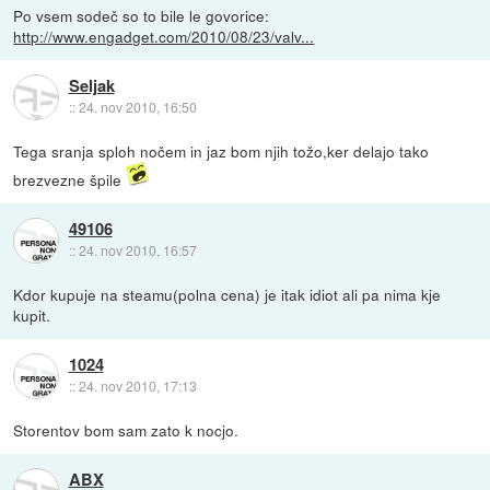
Po vsem sodeč so to bile le govorice:
http://www.engadget.com/2010/08/23/valv...
Seljak
::
24. nov 2010, 16:50
Tega sranja sploh nočem in jaz bom njih tožo,ker delajo tako
brezvezne špile
49106
::
24. nov 2010, 16:57
Kdor kupuje na steamu(polna cena) je itak idiot ali pa nima kje
kupit.
1024
::
24. nov 2010, 17:13
Storentov bom sam zato k nocjo.
ABX