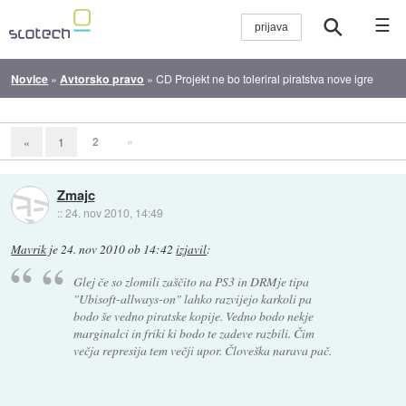
☰
Novice
»
Avtorsko pravo
»
CD Projekt ne bo toleriral piratstva nove igre
2
»
«
1
Zmajc
::
24. nov 2010, 14:49
Mavrik
je
24. nov 2010 ob 14:42
izjavil
:
Glej če so zlomili zaščito na PS3 in DRMje tipa
"Ubisoft-allways-on" lahko razvijejo karkoli pa
bodo še vedno piratske kopije. Vedno bodo nekje
marginalci in friki ki bodo te zadeve razbili. Čim
večja represija tem večji upor. Človeška narava pač.