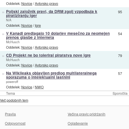
Oddelek:
Novice
/
Avtorsko pravo
»
Poljski založnik pravi, da DRM zgolj vzpodbuja k
95
piratiziranju iger
N/A
Oddelek:
Novice
/
Igre
»
V Kanadi predlagajo 10 dolarjev mesečno za neomejen
54
prenos glasbe z interneta
McHusch
Oddelek:
Novice
/
Avtorsko pravo
»
CD Projekt ne bo toleriral piratstva nove igre
79
McHusch
Oddelek:
Novice
/
Avtorsko pravo
»
Na Wikileaks objavljen predlog multilateralnega
57
sporazuma o intelektualni lastnini
poweroff
Oddelek:
Novice
/
NWO
Tema
Sporočila
Več podobnih tem
Pravila
Večina pravic pridržanih
Odgovornost
Oglaševanje