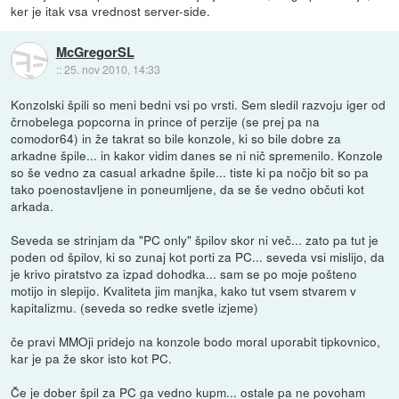
ker je itak vsa vrednost server-side.
McGregorSL
::
25. nov 2010, 14:33
Konzolski špili so meni bedni vsi po vrsti. Sem sledil razvoju iger od
črnobelega popcorna in prince of perzije (se prej pa na
comodor64) in že takrat so bile konzole, ki so bile dobre za
arkadne špile... in kakor vidim danes se ni nič spremenilo. Konzole
so še vedno za casual arkadne špile... tiste ki pa nočjo bit so pa
tako poenostavljene in poneumljene, da se še vedno občuti kot
arkada.
Seveda se strinjam da "PC only" špilov skor ni več... zato pa tut je
poden od špilov, ki so zunaj kot porti za PC... seveda vsi mislijo, da
je krivo piratstvo za izpad dohodka... sam se po moje pošteno
motijo in slepijo. Kvaliteta jim manjka, kako tut vsem stvarem v
kapitalizmu. (seveda so redke svetle izjeme)
če pravi MMOji pridejo na konzole bodo moral uporabit tipkovnico,
kar je pa že skor isto kot PC.
Če je dober špil za PC ga vedno kupm... ostale pa ne povoham