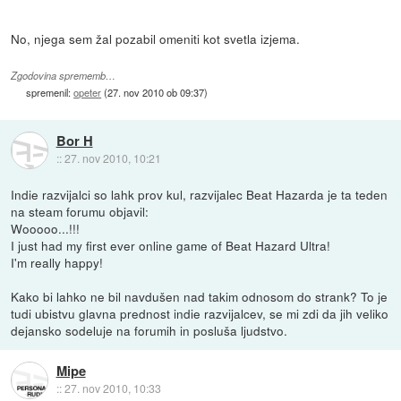
No, njega sem žal pozabil omeniti kot svetla izjema.
Zgodovina sprememb…
spremenil:
opeter
(
27. nov 2010 ob 09:37
)
Bor H
::
27. nov 2010, 10:21
Indie razvijalci so lahk prov kul, razvijalec Beat Hazarda je ta teden
na steam forumu objavil:
Wooooo...!!!
I just had my first ever online game of Beat Hazard Ultra!
I'm really happy!
Kako bi lahko ne bil navdušen nad takim odnosom do strank? To je
tudi ubistvu glavna prednost indie razvijalcev, se mi zdi da jih veliko
dejansko sodeluje na forumih in posluša ljudstvo.
Mipe
::
27. nov 2010, 10:33