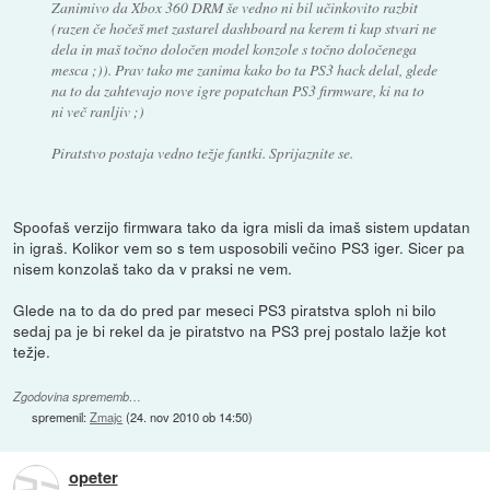
Zanimivo da Xbox 360 DRM še vedno ni bil učinkovito razbit
(razen če hočeš met zastarel dashboard na kerem ti kup stvari ne
dela in maš točno določen model konzole s točno določenega
mesca ;)). Prav tako me zanima kako bo ta PS3 hack delal, glede
na to da zahtevajo nove igre popatchan PS3 firmware, ki na to
ni več ranljiv ;)
Piratstvo postaja vedno težje fantki. Sprijaznite se.
Spoofaš verzijo firmwara tako da igra misli da imaš sistem updatan
in igraš. Kolikor vem so s tem usposobili večino PS3 iger. Sicer pa
nisem konzolaš tako da v praksi ne vem.
Glede na to da do pred par meseci PS3 piratstva sploh ni bilo
sedaj pa je bi rekel da je piratstvo na PS3 prej postalo lažje kot
težje.
Zgodovina sprememb…
spremenil:
Zmajc
(
24. nov 2010 ob 14:50
)
opeter