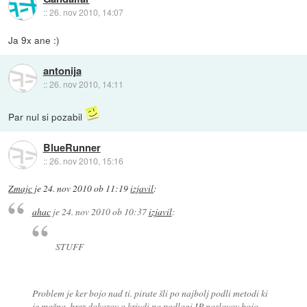
::
26. nov 2010, 14:07
Ja 9x ane :)
antonija
::
26. nov 2010, 14:11
Par nul si pozabil
BlueRunner
::
26. nov 2010, 15:16
Zmajc
je
24. nov 2010 ob 11:19
izjavil
:
ahac
je
24. nov 2010 ob 10:37
izjavil
:
STUFF
Problem je ker bojo nad ti. pirate šli po najbolj podli metodi ki
je možna, brez dokazov o krivdi na podlagi IP naslovov bojo