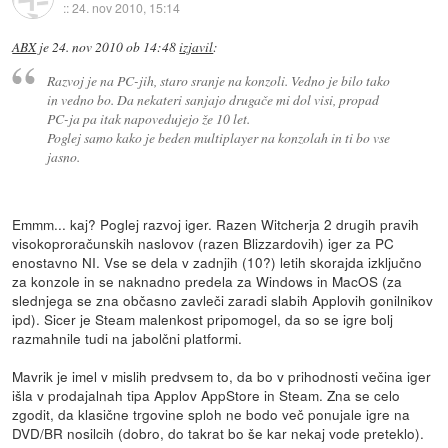
::
24. nov 2010, 15:14
ABX
je
24. nov 2010 ob 14:48
izjavil
:
Razvoj je na PC-jih, staro sranje na konzoli. Vedno je bilo tako
in vedno bo. Da nekateri sanjajo drugače mi dol visi, propad
PC-ja pa itak napovedujejo že 10 let.
Poglej samo kako je beden multiplayer na konzolah in ti bo vse
jasno.
Emmm... kaj? Poglej razvoj iger. Razen Witcherja 2 drugih pravih
visokoproračunskih naslovov (razen Blizzardovih) iger za PC
enostavno NI. Vse se dela v zadnjih (10?) letih skorajda izključno
za konzole in se naknadno predela za Windows in MacOS (za
slednjega se zna občasno zavleči zaradi slabih Applovih gonilnikov
ipd). Sicer je Steam malenkost pripomogel, da so se igre bolj
razmahnile tudi na jabolčni platformi.
Mavrik je imel v mislih predvsem to, da bo v prihodnosti večina iger
išla v prodajalnah tipa Applov AppStore in Steam. Zna se celo
zgodit, da klasične trgovine sploh ne bodo več ponujale igre na
DVD/BR nosilcih (dobro, do takrat bo še kar nekaj vode preteklo).