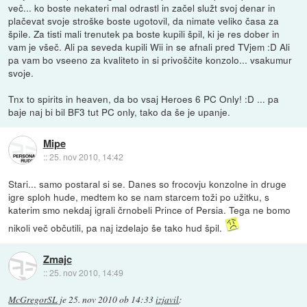
več... ko boste nekateri mal odrastl in začel služt svoj denar in
plačevat svoje stroške boste ugotovil, da nimate veliko časa za
špile. Za tisti mali trenutek pa boste kupili špil, ki je res dober in
vam je všeč. Ali pa seveda kupili Wii in se afnali pred TVjem :D Ali
pa vam bo vseeno za kvaliteto in si privoščite konzolo... vsakumur
svoje.
Tnx to spirits in heaven, da bo vsaj Heroes 6 PC Only! :D ... pa
baje naj bi bil BF3 tut PC only, tako da še je upanje.
Mipe
::
25. nov 2010, 14:42
Stari... samo postaral si se. Danes so frocovju konzolne in druge
igre sploh hude, medtem ko se nam starcem toži po užitku, s
katerim smo nekdaj igrali črnobeli Prince of Persia. Tega ne bomo
nikoli več občutili, pa naj izdelajo še tako hud špil.
Zmajc
::
25. nov 2010, 14:49
McGregorSL
je
25. nov 2010 ob 14:33
izjavil
: