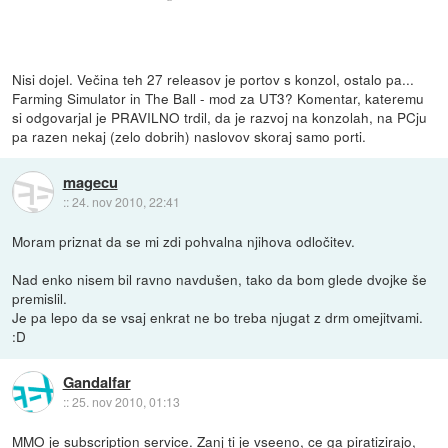
Nisi dojel. Večina teh 27 releasov je portov s konzol, ostalo pa...
Farming Simulator in The Ball - mod za UT3? Komentar, kateremu
si odgovarjal je PRAVILNO trdil, da je razvoj na konzolah, na PCju
pa razen nekaj (zelo dobrih) naslovov skoraj samo porti.
magecu
::
24. nov 2010, 22:41
Moram priznat da se mi zdi pohvalna njihova odločitev.
Nad enko nisem bil ravno navdušen, tako da bom glede dvojke še
premislil.
Je pa lepo da se vsaj enkrat ne bo treba njugat z drm omejitvami.
:D
Gandalfar
::
25. nov 2010, 01:13
MMO je subscription service. Zanj ti je vseeno, ce ga piratizirajo,