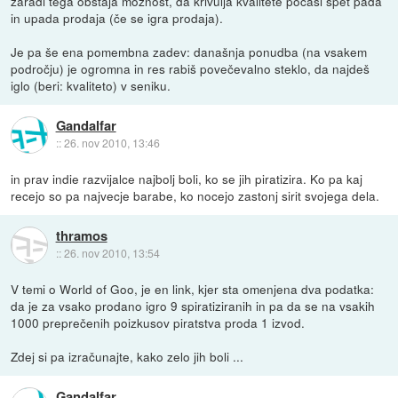
zaradi tega obstaja možnost, da krivulja kvalitete počasi spet pada
in upada prodaja (če se igra prodaja).
Je pa še ena pomembna zadev: današnja ponudba (na vsakem
področju) je ogromna in res rabiš povečevalno steklo, da najdeš
iglo (beri: kvaliteto) v seniku.
Gandalfar
::
26. nov 2010, 13:46
in prav indie razvijalce najbolj boli, ko se jih piratizira. Ko pa kaj
recejo so pa najvecje barabe, ko nocejo zastonj sirit svojega dela.
thramos
::
26. nov 2010, 13:54
V temi o World of Goo, je en link, kjer sta omenjena dva podatka:
da je za vsako prodano igro 9 spiratiziranih in pa da se na vsakih
1000 preprečenih poizkusov piratstva proda 1 izvod.
Zdej si pa izračunajte, kako zelo jih boli ...
Gandalfar