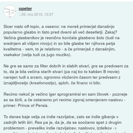
opeter
::
26. nov 2010, 13:37
Sicer malo off-topic, a vseeno: ne moreš primerjat današnjo
popularno glasbo in tisto pred dvemi ali več desetletji. Zakaj?
Večina glasbenikov je resnično končala glasbeno šolo (tudi na
srednjem ali višjem nivoju) in so bile glasbe ter njihova petja
kvalitetna - vem, to je relativno - a če primerjaš z današnjim,
vsekakor (velja tudi za jugo muziko).
Ne gre se samo za filter dobrih in slabih stvari, gre se predvsem za
to, da je bila večina starih stvari (pa naj bo to kakšen B movie)
narejen tudi s srcem, ogromno vloženim časom ter predvsem z
iznajdljivostjo (kreativnostjo), sploh, če financ ni bilo.
Recimo nekoč je večino iger sprogramiral en sam človek - pozneje
so se širili, a če ostanemo pri recimo zgoraj omenjenem naslovu -
primer: Prince of Persia.
To danes baje velja za indie razvijalce, zato se indie gibanje v
zadnjih letih širi. Res pa je, da je, da se soočamo spet z drugim
problemom - preveliko indie razvijalcev, naslovov, izdelkov ->