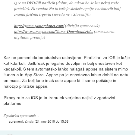
igre na DVD/BR nosilcih (dobro, do takrat bo še kar nekaj vode
preteklo). Pa vendar. Na to kažejo sledeče opcije v nekaterih bolj
znanih fizičnih trgovin (seveda ne v Sloveniji):
http://game.gamesplanet.com/
(divizija game.co.uk)
http://www.amazon.com/Game-Downloads/b/...
(amazonova
digitalna prodaja)
Kar ne pomeni da bo piratstvo ustavljeno. Piratizirat za iOS je lažje
kot kdarkoli. Jailbreak je legalno dovoljen in bolj enostaven kot
kadarkoli. S tem avtomatsko lahko nalagaš appse na sistem mimo
itunes-a in App Stora. Appse pa je enostavno lahko dobiti na netu
en mass. Za bolj lene imaš celo appse ki ti same poiščejo in
naložijo piratske appse.
Piracy rate za iOS je ta trenutek verjetno najisji v zgodovini
platforme.
Zgodovina sprememb…
spremenil:
Zmajc
(
24. nov 2010 ob 15:38
)