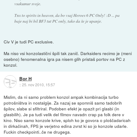
vsakumur svoje.
Tnx to spirits in heaven, da bo vsaj Heroes 6 PC Only! :D ... pa
baje naj bi bil BF3 tut PC only, tako da še je upanje.
Civ V je tudi PC exclusive.
Ma niso vsi konzolastični špili tak zanič. Darksiders recimo je (meni
osebno) fenomenalna igra pa nisem glih pristaš portov na PC z
konzol.
Bor H
::
25. nov 2010, 15:57
Mislim, da ni samo problem konzol ampak kombinacija turbo
potrošništva in nostalgije. Za nazaj se spomniš samo tadobrih
špilov, slabe si sfiltriral. Podoben efekt je opazit pri glasbi (in
glasbilih). Je pa tudi velik del filmov navadn crap pa folk dere v
kino. Niso samo konzole krive, sploh ko je govora o ploščadaricah
in dirkačinah, FPS je verjetno edina zvrst ki so jo konzole udarle.
Fuckin checkpointi..če ne drugega.