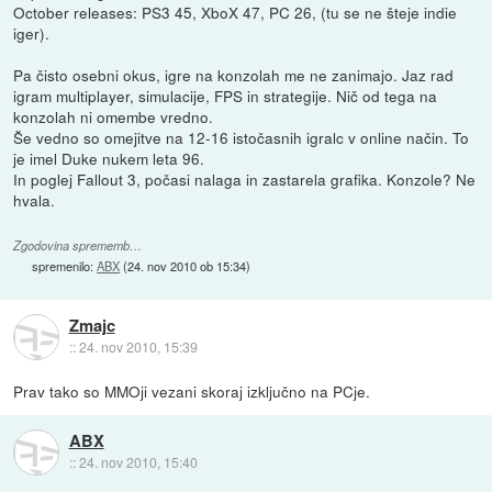
October releases: PS3 45, XboX 47, PC 26, (tu se ne šteje indie
iger).
Pa čisto osebni okus, igre na konzolah me ne zanimajo. Jaz rad
igram multiplayer, simulacije, FPS in strategije. Nič od tega na
konzolah ni omembe vredno.
Še vedno so omejitve na 12-16 istočasnih igralc v online način. To
je imel Duke nukem leta 96.
In poglej Fallout 3, počasi nalaga in zastarela grafika. Konzole? Ne
hvala.
Zgodovina sprememb…
spremenilo:
ABX
(
24. nov 2010 ob 15:34
)
Zmajc
::
24. nov 2010, 15:39
Prav tako so MMOji vezani skoraj izključno na PCje.
ABX
::
24. nov 2010, 15:40