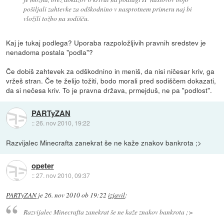
pošiljali zahtevke za odškodnino v nasprotnem primeru naj bi
vložili tožbo na sodišču.
Kaj je tukaj podlega? Uporaba razpoložljivih pravnih sredstev je
nenadoma postala "podla"?
Če dobiš zahtevek za odškodnino in meniš, da nisi ničesar kriv, ga
vržeš stran. Če te želijo tožiti, bodo morali pred sodiščem dokazati,
da si nečesa kriv. To je pravna država, prmejduš, ne pa "podlost".
PARTyZAN
::
26. nov 2010, 19:22
Razvijalec Minecrafta zanekrat še ne kaže znakov bankrota ;>
opeter
::
27. nov 2010, 09:37
PARTyZAN
je
26. nov 2010 ob 19:22
izjavil
:
Razvijalec Minecrafta zanekrat še ne kaže znakov bankrota ;>