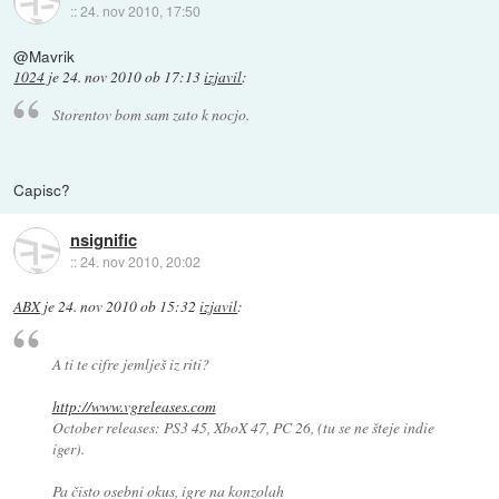
::
24. nov 2010, 17:50
@Mavrik
1024
je
24. nov 2010 ob 17:13
izjavil
:
Storentov bom sam zato k nocjo.
Capisc?
nsignific
::
24. nov 2010, 20:02
ABX
je
24. nov 2010 ob 15:32
izjavil
:
A ti te cifre jemlješ iz riti?
http://www.vgreleases.com
October releases: PS3 45, XboX 47, PC 26, (tu se ne šteje indie
iger).
Pa čisto osebni okus, igre na konzolah