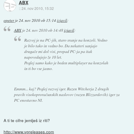
ABX
::
24. nov 2010, 15:32
opeter
je
24. nov 2010 ob 15:14
izjavil
:
ABX
je
24. nov 2010 ob 14:48
izjavil
:
Razvoj je na PC-jih, staro sranje na konzoli. Vedno
je bilo tako in vedno bo. Da nekateri sanjajo
drugače mi dol visi, propad PC-ja pa itak
napovedujejo že 10 let.
Poglej samo kako je beden multiplayer na konzolah
in ti bo vse jasno.
Emmm... kaj? Poglej razvoj iger. Razen Witcherja 2 drugih
pravih visokoproračunskih naslovov (razen Blizzardovih) iger za
PC enostavno NI.
A ti te cifre jemlješ iz riti?
http://www.vgreleases.com