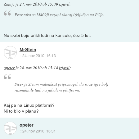
Zmajc
je
24. nov 2010 ob 15:39
izjavil
:
Prav tako so MMOji vezani skoraj izključno na PCje.
Ne skrbi bojo prišli tudi na konzole, čez 5 let.
MrStein
::
24. nov 2010, 16:13
opeter
je
24. nov 2010 ob 15:14
izjavil
:
Sicer je Steam malenkost pripomogel, da so se igre bolj
razmahnile tudi na jabolčni platformi.
Kaj pa na Linux platformi?
Ni to bilo v planu?
opeter
::
24. nov 2010, 16:31