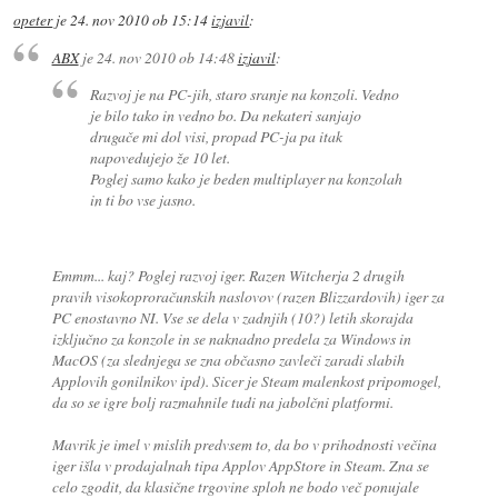
opeter
je
24. nov 2010 ob 15:14
izjavil
:
ABX
je
24. nov 2010 ob 14:48
izjavil
:
Razvoj je na PC-jih, staro sranje na konzoli. Vedno
je bilo tako in vedno bo. Da nekateri sanjajo
drugače mi dol visi, propad PC-ja pa itak
napovedujejo že 10 let.
Poglej samo kako je beden multiplayer na konzolah
in ti bo vse jasno.
Emmm... kaj? Poglej razvoj iger. Razen Witcherja 2 drugih
pravih visokoproračunskih naslovov (razen Blizzardovih) iger za
PC enostavno NI. Vse se dela v zadnjih (10?) letih skorajda
izključno za konzole in se naknadno predela za Windows in
MacOS (za slednjega se zna občasno zavleči zaradi slabih
Applovih gonilnikov ipd). Sicer je Steam malenkost pripomogel,
da so se igre bolj razmahnile tudi na jabolčni platformi.
Mavrik je imel v mislih predvsem to, da bo v prihodnosti večina
iger išla v prodajalnah tipa Applov AppStore in Steam. Zna se
celo zgodit, da klasične trgovine sploh ne bodo več ponujale