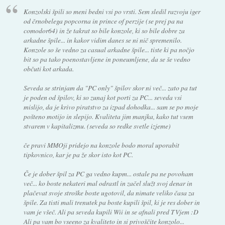
Konzolski špili so meni bedni vsi po vrsti. Sem sledil razvoju iger
od črnobelega popcorna in prince of perzije (se prej pa na
comodor64) in že takrat so bile konzole, ki so bile dobre za
arkadne špile... in kakor vidim danes se ni nič spremenilo.
Konzole so še vedno za casual arkadne špile... tiste ki pa nočjo
bit so pa tako poenostavljene in poneumljene, da se še vedno
občuti kot arkada.
Seveda se strinjam da "PC only" špilov skor ni več... zato pa tut
je poden od špilov, ki so zunaj kot porti za PC... seveda vsi
mislijo, da je krivo piratstvo za izpad dohodka... sam se po moje
pošteno motijo in slepijo. Kvaliteta jim manjka, kako tut vsem
stvarem v kapitalizmu. (seveda so redke svetle izjeme)
če pravi MMOji pridejo na konzole bodo moral uporabit
tipkovnico, kar je pa že skor isto kot PC.
Če je dober špil za PC ga vedno kupm... ostale pa ne povoham
več... ko boste nekateri mal odrastl in začel služt svoj denar in
plačevat svoje stroške boste ugotovil, da nimate veliko časa za
špile. Za tisti mali trenutek pa boste kupili špil, ki je res dober in
vam je všeč. Ali pa seveda kupili Wii in se afnali pred TVjem :D
Ali pa vam bo vseeno za kvaliteto in si privoščite konzolo...