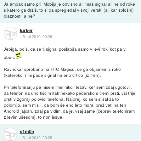
Ja ampak samo pri iMobiju je odvisno ali imaš signal ali ne od roke
s katero ga držiš, to si pa spregledal v svoji verski (ali kar splošni)
blaznosti, a ne?
lurker
::
5. jul 2010, 20:26
Jebiga, bolš, da se ti signal poslabša samo v levi roki kot pa v
obeh.
Ravnokar sprobano na HTC Magicu, če ga objamem z roko
(katerokoli) mi pade signal na eno črtico (iz treh).
Pri telefoniranju pa nisem imel nikoli težav, ker sem zdaj ugotovil,
da telefon na uho tiščim itak nekako pedersko s tremi prsti, vsi trije
prsti v zgornji polovici telefona. Najprej, ko sem slišal za to
polomijo, sem mislil, da bom še eno leto moral preživeti na teh
Android jajcah, zdaj pa vidim, da je, vsaj zame (čeprav telefoniram
z levim ušesom), to non issue.
s1m0n
::
5. jul 2010, 20:28