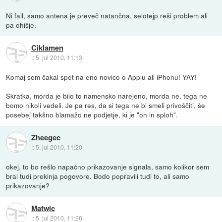
Ni fail, samo antena je preveč natančna, selotejp reši problem ali
pa ohišje.
Ciklamen
::
5. jul 2010, 11:13
Komaj sem čakal spet na eno novico o Applu ali iPhonu! YAY!
Skratka, morda je bilo to namensko narejeno, morda ne, tega ne
bomo nikoli vedeli. Je pa res, da si tega ne bi smeli privoščiti, še
posebej takšno blamažo ne podjetje, ki je "oh in sploh".
Zheegec
::
5. jul 2010, 11:20
okej, to bo rešlo napačno prikazovanje signala, samo kolikor sem
bral tudi prekinja pogovore. Bodo popravili tudi to, ali samo
prikazovanje?
Matwic
::
5. jul 2010, 11:26