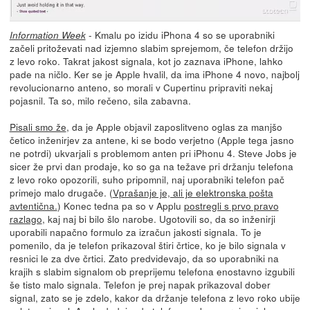
- Kmalu po izidu iPhona 4 so se uporabniki
Information Week
začeli pritoževati nad izjemno slabim sprejemom, če telefon držijo
z levo roko. Takrat jakost signala, kot jo zaznava iPhone, lahko
pade na ničlo. Ker se je Apple hvalil, da ima iPhone 4 novo, najbolj
revolucionarno anteno, so morali v Cupertinu pripraviti nekaj
pojasnil. Ta so, milo rečeno, sila zabavna.
Pisali smo že
, da je Apple objavil zaposlitveno oglas za manjšo
četico inženirjev za antene, ki se bodo verjetno (Apple tega jasno
ne potrdi) ukvarjali s problemom anten pri iPhonu 4. Steve Jobs je
sicer že prvi dan prodaje, ko so ga na težave pri držanju telefona
z levo roko opozorili, suho pripomnil, naj uporabniki telefon pač
primejo malo drugače. (
Vprašanje je, ali je elektronska pošta
avtentična.
) Konec tedna pa so v Applu
postregli s prvo pravo
razlago
, kaj naj bi bilo šlo narobe. Ugotovili so, da so inženirji
uporabili napačno formulo za izračun jakosti signala. To je
pomenilo, da je telefon prikazoval štiri črtice, ko je bilo signala v
resnici le za dve črtici. Zato predvidevajo, da so uporabniki na
krajih s slabim signalom ob preprijemu telefona enostavno izgubili
še tisto malo signala. Telefon je prej napak prikazoval dober
signal, zato se je zdelo, kakor da držanje telefona z levo roko ubije