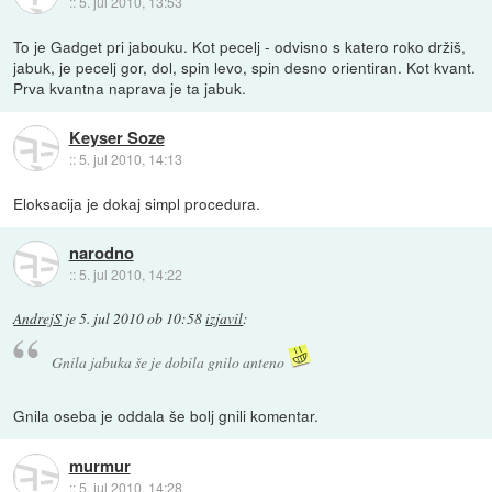
::
5. jul 2010, 13:53
To je Gadget pri jabouku. Kot pecelj - odvisno s katero roko držiš,
jabuk, je pecelj gor, dol, spin levo, spin desno orientiran. Kot kvant.
Prva kvantna naprava je ta jabuk.
Keyser Soze
::
5. jul 2010, 14:13
Eloksacija je dokaj simpl procedura.
narodno
::
5. jul 2010, 14:22
AndrejS
je
5. jul 2010 ob 10:58
izjavil
:
Gnila jabuka še je dobila gnilo anteno
Gnila oseba je oddala še bolj gnili komentar.
murmur
::
5. jul 2010, 14:28