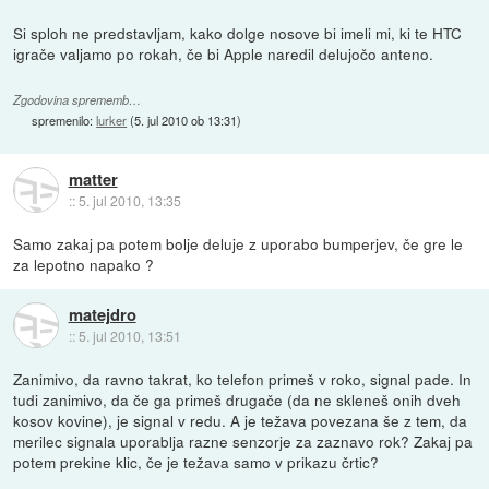
Si sploh ne predstavljam, kako dolge nosove bi imeli mi, ki te HTC
igrače valjamo po rokah, če bi Apple naredil delujočo anteno.
Zgodovina sprememb…
spremenilo:
lurker
(
5. jul 2010 ob 13:31
)
matter
::
5. jul 2010, 13:35
Samo zakaj pa potem bolje deluje z uporabo bumperjev, če gre le
za lepotno napako ?
matejdro
::
5. jul 2010, 13:51
Zanimivo, da ravno takrat, ko telefon primeš v roko, signal pade. In
tudi zanimivo, da če ga primeš drugače (da ne skleneš onih dveh
kosov kovine), je signal v redu. A je težava povezana še z tem, da
merilec signala uporablja razne senzorje za zaznavo rok? Zakaj pa
potem prekine klic, če je težava samo v prikazu črtic?