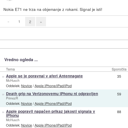
Nokia E71 ne trza na objemanje z rokami. Signal je isti!
«
1
2
»
Vredno ogleda ...
Tema
Sporočila
»
Apple se je poravnal v aferi Antennagate
35
McHusch
Oddelek:
Novice
/
Apple iPhone/iPad/iPod
»
Death grip na Verizonovemu iPhonu ni odpravljen
59
PrimozR
Oddelek:
Novice
/
Apple iPhone/iPad/iPod
»
Apple popravil napačen prikaz jakosti signala v
88
iPhonu
McHusch
Oddelek:
Novice
/
Apple iPhone/iPad/iPod