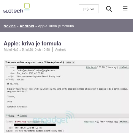
☰
Novice
»
Android
»
Apple: kriva je formula
Apple: kriva je formula
Matej Huš
::
5. jul 2010
ob 10:50
Android