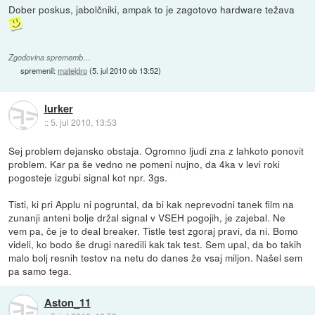
Dober poskus, jabolčniki, ampak to je zagotovo hardware težava
Zgodovina sprememb…
spremenil:
matejdro
(
5. jul 2010 ob 13:52
)
lurker
::
5. jul 2010, 13:53
Sej problem dejansko obstaja. Ogromno ljudi zna z lahkoto ponovit
problem. Kar pa še vedno ne pomeni nujno, da 4ka v levi roki
pogosteje izgubi signal kot npr. 3gs.
Tisti, ki pri Applu ni pogruntal, da bi kak neprevodni tanek film na
zunanji anteni bolje držal signal v VSEH pogojih, je zajebal. Ne
vem pa, če je to deal breaker. Tistle test zgoraj pravi, da ni. Bomo
videli, ko bodo še drugi naredili kak tak test. Sem upal, da bo takih
malo bolj resnih testov na netu do danes že vsaj miljon. Našel sem
pa samo tega.
Aston_11