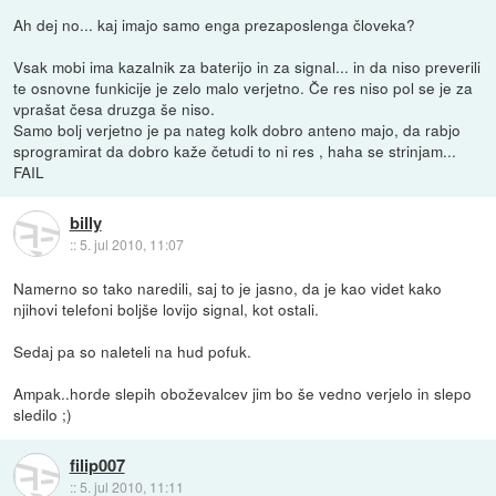
Ah dej no... kaj imajo samo enga prezaposlenga človeka?
Vsak mobi ima kazalnik za baterijo in za signal... in da niso preverili
te osnovne funkicije je zelo malo verjetno. Če res niso pol se je za
vprašat česa druzga še niso.
Samo bolj verjetno je pa nateg kolk dobro anteno majo, da rabjo
sprogramirat da dobro kaže četudi to ni res , haha se strinjam...
FAIL
billy
::
5. jul 2010, 11:07
Namerno so tako naredili, saj to je jasno, da je kao videt kako
njihovi telefoni boljše lovijo signal, kot ostali.
Sedaj pa so naleteli na hud pofuk.
Ampak..horde slepih oboževalcev jim bo še vedno verjelo in slepo
sledilo ;)
filip007
::
5. jul 2010, 11:11