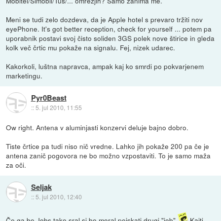
Mobitel/Simobil/Tuš/... omrežjih? Samo zanima me.
Meni se tudi zelo dozdeva, da je Apple hotel s prevaro tržiti nov
eyePhone. It's got better reception, check for yourself ... potem pa
uporabnik postavi svoj čisto soliden 3GS polek nove štirice in gleda
kolk več črtic mu pokaže na signalu. Fej, nizek udarec.
Kakorkoli, luštna napravca, ampak kaj ko smrdi po pokvarjenem
marketingu.
Pyr0Beast
::
5. jul 2010, 11:55
Ow right. Antena v aluminjasti konzervi deluje bajno dobro.
Tiste črtice pa tudi niso nič vredne. Lahko jih pokaže 200 pa če je
antena zanič pogovora ne bo možno vzpostaviti. To je samo maža
za oči.
Seljak
::
5. jul 2010, 12:40
Če ga bo Jobs tako sral si bo moral poiskati drugi "job"
Kajti