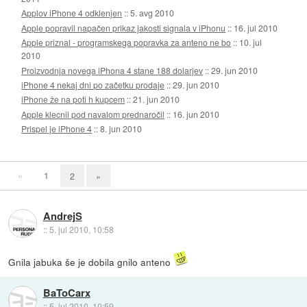
Applov iPhone 4 odklenjen
::
5. avg 2010
Apple popravil napačen prikaz jakosti signala v iPhonu
::
16. jul 2010
Apple priznal - programskega popravka za anteno ne bo
::
10. jul
2010
Proizvodnja novega iPhona 4 stane 188 dolarjev
::
29. jun 2010
iPhone 4 nekaj dni po začetku prodaje
::
29. jun 2010
iPhone že na poti h kupcem
::
21. jun 2010
Apple klecnil pod navalom prednaročil
::
16. jun 2010
Prispel je iPhone 4
::
8. jun 2010
«
1
2
»
AndrejS
::
5. jul 2010, 10:58
Gnila jabuka še je dobila gnilo anteno
BaToCarx
::
5. jul 2010, 10:59