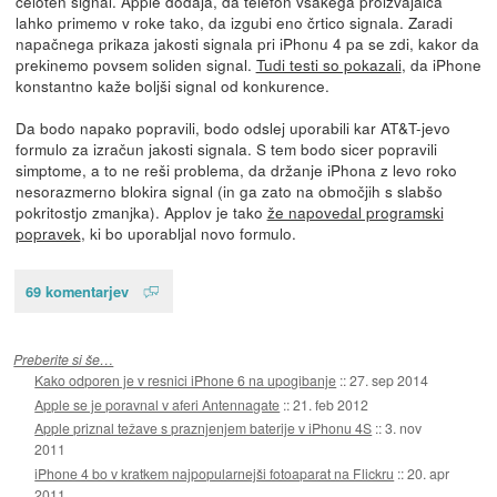
celoten signal. Apple dodaja, da telefon vsakega proizvajalca
lahko primemo v roke tako, da izgubi eno črtico signala. Zaradi
napačnega prikaza jakosti signala pri iPhonu 4 pa se zdi, kakor da
prekinemo povsem soliden signal.
Tudi testi so pokazali
, da iPhone
konstantno kaže boljši signal od konkurence.
Da bodo napako popravili, bodo odslej uporabili kar AT&T-jevo
formulo za izračun jakosti signala. S tem bodo sicer popravili
simptome, a to ne reši problema, da držanje iPhona z levo roko
nesorazmerno blokira signal (in ga zato na območjih s slabšo
pokritostjo zmanjka). Applov je tako
že napovedal programski
popravek
, ki bo uporabljal novo formulo.
69 komentarjev
Preberite si še…
Kako odporen je v resnici iPhone 6 na upogibanje
::
27. sep 2014
Apple se je poravnal v aferi Antennagate
::
21. feb 2012
Apple priznal težave s praznjenjem baterije v iPhonu 4S
::
3. nov
2011
iPhone 4 bo v kratkem najpopularnejši fotoaparat na Flickru
::
20. apr
2011