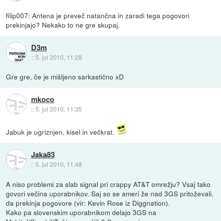
filip007: Antena je preveč natančna in zaradi tega pogovori
prekinjajo? Nekako to ne gre skupaj.
D3m
::
5. jul 2010, 11:28
Gre gre, če je mišljeno sarkastično xD
mkoco
::
5. jul 2010, 11:35
Jabuk je ugriznjen, kisel in večkrat.
Jaka83
::
5. jul 2010, 11:48
A niso problemi za slab signal pri crappy AT&T omrežju? Vsaj tako
govori večina uporabnikov. Saj so se ameri že nad 3GS pritoževali,
da prekinja pogovore (vir: Kevin Rose iz Diggnation).
Kako pa slovenskim uporabnikom delajo 3GS na