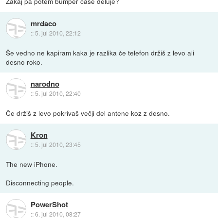
Zakaj pa potem bumper case deluje?
mrdaco
::
5. jul 2010, 22:12
Še vedno ne kapiram kaka je razlika če telefon držiš z levo ali
desno roko.
narodno
::
5. jul 2010, 22:40
Če držiš z levo pokrivaš večji del antene koz z desno.
Kron
::
5. jul 2010, 23:45
The new iPhone.
Disconnecting people.
PowerShot
::
6. jul 2010, 08:27