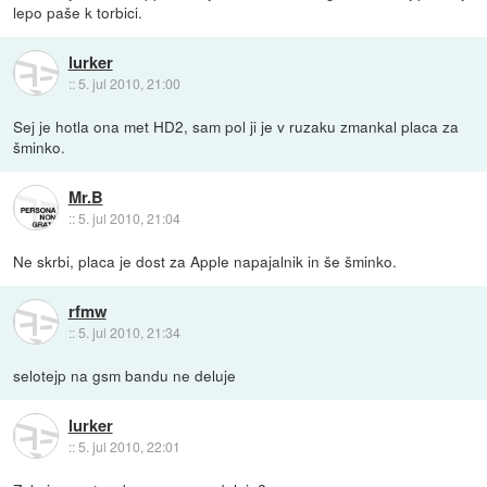
lepo paše k torbici.
lurker
::
5. jul 2010, 21:00
Sej je hotla ona met HD2, sam pol ji je v ruzaku zmankal placa za
šminko.
Mr.B
::
5. jul 2010, 21:04
Ne skrbi, placa je dost za Apple napajalnik in še šminko.
rfmw
::
5. jul 2010, 21:34
selotejp na gsm bandu ne deluje
lurker
::
5. jul 2010, 22:01