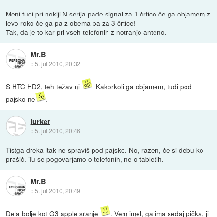
Meni tudi pri nokiji N serija pade signal za 1 črtico če ga objamem z
levo roko če ga pa z obema pa za 3 črtice!
Tak, da je to kar pri vseh telefonih z notranjo anteno.
Mr.B
::
5. jul 2010, 20:32
S HTC HD2, teh težav ni
. Kakorkoli ga objamem, tudi pod
pajsko ne
.
lurker
::
5. jul 2010, 20:46
Tistga dreka itak ne spraviš pod pajsko. No, razen, če si debu ko
prašič. Tu se pogovarjamo o telefonih, ne o tabletih.
Mr.B
::
5. jul 2010, 20:49
Dela bolje kot G3 apple sranje
. Vem imel, ga ima sedaj pička, ji