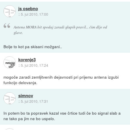
js osebno
::
5. jul 2010, 17:00
Antena MORA bit spodaj zaradi glupih pravil... čim dlje od
glave.
Bolje to kot pa skisani možgani..
korenje3
::
5. jul 2010, 17:24
mogoče zaradi zemljitvenih dejavnosti pri prijemu antena izgubi
funkcijo delovanja.
simnov
::
5. jul 2010, 17:31
In potem bo ta popravek kazal vse črtice tudi če bo signal slab a
ne tako pa jim ne bo uspelo.