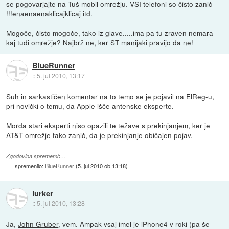
se pogovarjajte na Tuš mobil omrežju. VSI telefoni so čisto zanič
!!!enaenaenaklicajklicaj itd.
Mogoče, čisto mogoče, tako iz glave.....ima pa tu zraven nemara
kaj tudi omrežje? Najbrž ne, ker ST manijaki pravijo da ne!
BlueRunner
::
5. jul 2010, 13:17
Suh in sarkastičen komentar na to temo se je pojavil na ElReg-u,
pri novički o temu, da Apple išče antenske eksperte.
Morda stari eksperti niso opazili te težave s prekinjanjem, ker je
AT&T omrežje tako zanič, da je prekinjanje običajen pojav.
Zgodovina sprememb…
spremenilo:
BlueRunner
(
5. jul 2010 ob 13:18
)
lurker
::
5. jul 2010, 13:28
Ja,
John Gruber
, vem. Ampak vsaj imel je iPhone4 v roki (pa še