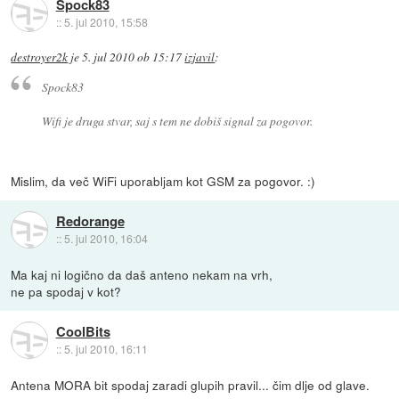
Spock83
::
5. jul 2010, 15:58
destroyer2k
je
5. jul 2010 ob 15:17
izjavil
:
Spock83
Wifi je druga stvar, saj s tem ne dobiš signal za pogovor.
Mislim, da več WiFi uporabljam kot GSM za pogovor. :)
Redorange
::
5. jul 2010, 16:04
Ma kaj ni logično da daš anteno nekam na vrh,
ne pa spodaj v kot?
CoolBits
::
5. jul 2010, 16:11
Antena MORA bit spodaj zaradi glupih pravil... čim dlje od glave.