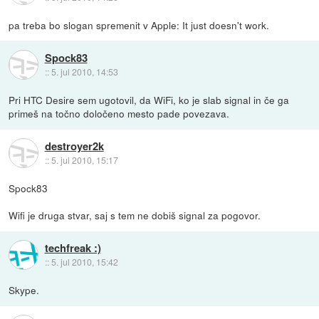
pa treba bo slogan spremenit v Apple: It just doesn't work.
Spock83
::
5. jul 2010, 14:53
Pri HTC Desire sem ugotovil, da WiFi, ko je slab signal in če ga
primeš na točno določeno mesto pade povezava.
destroyer2k
::
5. jul 2010, 15:17
Spock83
Wifi je druga stvar, saj s tem ne dobiš signal za pogovor.
techfreak :)
::
5. jul 2010, 15:42
Skype.