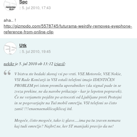
Spc
::
5. jul 2010, 17:43
aha.. !
http://gizmodo.com/5578745/futurama-weirdly-removes-eyephone-
reference-from-online-clip
Utk
::
5. jul 2010, 19:45
nekikr
je
5. jul 2010 ob 13:12
izjavil
:
V bistvu ste bedaki skoraj vsi po vrsti. VSE Motorole, VSE Nokie,
VSI Rade Končarji in VSI ostali telefoni imajo IDENTIČEN
PROBLEM pri istem promilu uporabnikov (da signal pade in se
zveza prekine, ne da narobe prikazuje - kar je lepoten popravek).
Če ne verjamete pojdite po avtocesti od Ljubljane proti Postojni
in se pogovarjajte na Tuš mobil omrežju. VSI telefoni so čisto
zanič !!!enaenaenaklicajklicaj itd.
Mogoče, čisto mogoče, tako iz glave.....ima pa tu zraven nemara
kaj tudi omrežje? Najbrž ne, ker ST manijaki pravijo da ne!