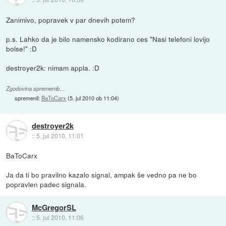
Zanimivo, popravek v par dnevih potem?
p.s. Lahko da je bilo namensko kodirano ces "Nasi telefoni lovijo
bolse!" :D
destroyer2k: nimam appla. :D
Zgodovina sprememb…
spremenil:
BaToCarx
(
5. jul 2010 ob 11:04
)
destroyer2k
::
5. jul 2010, 11:01
BaToCarx
Ja da ti bo pravilno kazalo signal, ampak še vedno pa ne bo
popravlen padec signala.
McGregorSL
::
5. jul 2010, 11:06