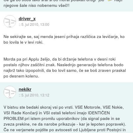
njegove šale niso nobenemu všeč!!
driver_x
::
5. jul 2010, 13:00
Ne sekirajte se, saj menda jeseni prihaja različica za levičarje, ko
bo lovila le v levi roki.
Morda pa pri Applu želijo, da bi držanje telefona v desni roki
postalo njihov zaščitni znak. Naslednjo generacijo telefona bodo
najbrž tako izpopolnili, da bo lovil samo, če se boš zraven praskal
po desnem kolenu.
nekikr
::
5. jul 2010, 13:12
V bistvu ste bedaki skoraj vsi po vrsti. VSE Motorole, VSE Nokie,
VSI Rade Končarji in VSI ostali telefoni imajo IDENTIČEN
PROBLEM pri istem promilu uporabnikov (da signal pade in se
zveza prekine, ne da narobe prikazuje - kar je lepoten popravek).
Če ne verjamete pojdite po avtocesti od Ljubljane proti Postojni in