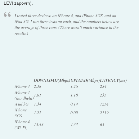
LEVI zapovrh).
I tested three devices: an iPhone 4, and iPhone 3GS, and an
iPad 3G. I ran three tests on each, and the numbers below are
the average of three runs. (There wasn’t much variance in the
results.)
DOWNLOAD(Mbps)
UPLOAD(Mbps)
LATENCY(ms)
iPhone 4
2.38
1.26
234
iPhone 4
1.61
1.18
235
(handheld)
iPad 3G
1.34
0.14
1254
iPhone
1.22
0.09
2119
3GS
iPhone 4
13.43
4.33
65
(Wi-Fi)